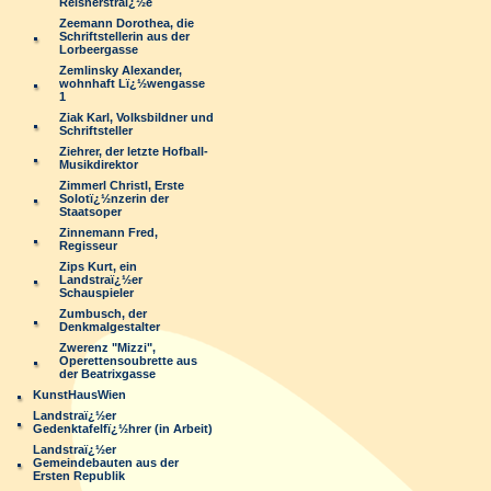
Reisnerstraï¿½e
Zeemann Dorothea, die
Schriftstellerin aus der
Lorbeergasse
Zemlinsky Alexander,
wohnhaft Lï¿½wengasse
1
Ziak Karl, Volksbildner und
Schriftsteller
Ziehrer, der letzte Hofball-
Musikdirektor
Zimmerl Christl, Erste
Solotï¿½nzerin der
Staatsoper
Zinnemann Fred,
Regisseur
Zips Kurt, ein
Landstraï¿½er
Schauspieler
Zumbusch, der
Denkmalgestalter
Zwerenz "Mizzi",
Operettensoubrette aus
der Beatrixgasse
KunstHausWien
Landstraï¿½er
Gedenktafelfï¿½hrer (in Arbeit)
Landstraï¿½er
Gemeindebauten aus der
Ersten Republik