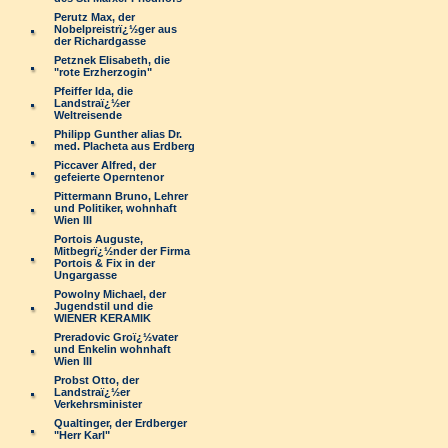
Perutz Max, der
Nobelpreistrï¿½ger aus
der Richardgasse
Petznek Elisabeth, die
"rote Erzherzogin"
Pfeiffer Ida, die
Landstraï¿½er
Weltreisende
Philipp Gunther alias Dr.
med. Placheta aus Erdberg
Piccaver Alfred, der
gefeierte Operntenor
Pittermann Bruno, Lehrer
und Politiker, wohnhaft
Wien III
Portois Auguste,
Mitbegrï¿½nder der Firma
Portois & Fix in der
Ungargasse
Powolny Michael, der
Jugendstil und die
WIENER KERAMIK
Preradovic Groï¿½vater
und Enkelin wohnhaft
Wien III
Probst Otto, der
Landstraï¿½er
Verkehrsminister
Qualtinger, der Erdberger
"Herr Karl"