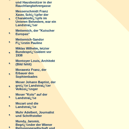
und Hausbesitzer in der
Rauchfangkehrergasse
Messerschmidt Franz
Xaver, Schï¿½pfer der
Charakterkï¿½pfe im
Unteren Belvedere, war ein
Landstraï¿½er
Metternich, der "Kutscher
Europas"
Metternich-Sandor
Fï¿½rstin Pauline
Miklas Wilhelm, letzter
Bundesprï¿½sident vor
1938
Montoyer Louis, Architekt
(Bild fehlt)
Morawetz Franz, der
Erbauer des
Sophienbades
Moser Johann Baptist, der
groï¿½e Landstraï¿½er
Volkssï¿½nger
Moser "Kolo" auf der
Landstraï¿½e
Mozart und die
Landstraï¿½e
Muhr Adelbert, Journalist
und Schriftsteller
Mundy, Jaromir,
Begrï¿½nder der Wiener
Rettungsgesellschaft und