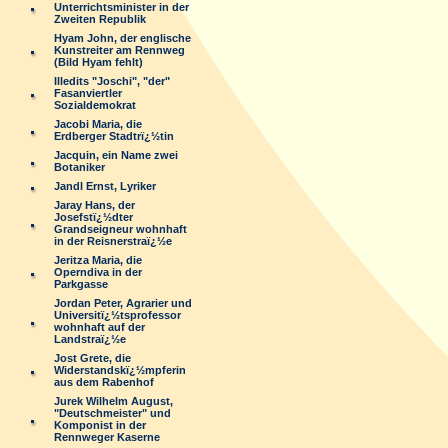
Unterrichtsminister in der
Zweiten Republik
Hyam John, der englische
Kunstreiter am Rennweg
(Bild Hyam fehlt)
Illedits "Joschi", "der"
Fasanviertler
Sozialdemokrat
Jacobi Maria, die
Erdberger Stadtrï¿½tin
Jacquin, ein Name zwei
Botaniker
Jandl Ernst, Lyriker
Jaray Hans, der
Josefstï¿½dter
Grandseigneur wohnhaft
in der Reisnerstraï¿½e
Jeritza Maria, die
Operndiva in der
Parkgasse
Jordan Peter, Agrarier und
Universitï¿½tsprofessor
wohnhaft auf der
Landstraï¿½e
Jost Grete, die
Widerstandskï¿½mpferin
aus dem Rabenhof
Jurek Wilhelm August,
"Deutschmeister" und
Komponist in der
Rennweger Kaserne