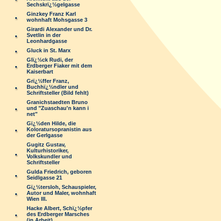
Sechskrï¿½gelgasse
Ginzkey Franz Karl
wohnhaft Mohsgasse 3
Girardi Alexander und Dr.
Svetlin in der
Leonhardgasse
Gluck in St. Marx
Glï¿½ck Rudi, der
Erdberger Fiaker mit dem
Kaiserbart
Grï¿½ffer Franz,
Buchhï¿½ndler und
Schriftsteller (Bild fehlt)
Granichstaedten Bruno
und "Zuaschau'n kann i
net"
Gï¿½den Hilde, die
Koloratursopranistin aus
der Gerlgasse
Gugitz Gustav,
Kulturhistoriker,
Volkskundler und
Schriftsteller
Gulda Friedrich, geboren
Seidlgasse 21
Gï¿½tersloh, Schauspieler,
Autor und Maler, wohnhaft
Wien III.
Hacke Albert, Schï¿½pfer
des Erdberger Marsches
(in Arbeit)