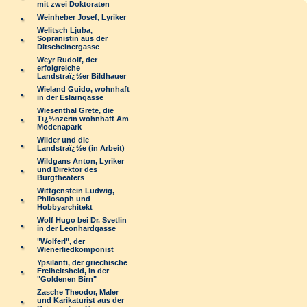
mit zwei Doktoraten
Weinheber Josef, Lyriker
Welitsch Ljuba,
Sopranistin aus der
Ditscheinergasse
Weyr Rudolf, der
erfolgreiche
Landstraï¿½er Bildhauer
Wieland Guido, wohnhaft
in der Eslarngasse
Wiesenthal Grete, die
Tï¿½nzerin wohnhaft Am
Modenapark
Wilder und die
Landstraï¿½e (in Arbeit)
Wildgans Anton, Lyriker
und Direktor des
Burgtheaters
Wittgenstein Ludwig,
Philosoph und
Hobbyarchitekt
Wolf Hugo bei Dr. Svetlin
in der Leonhardgasse
"Wolferl", der
Wienerliedkomponist
Ypsilanti, der griechische
Freiheitsheld, in der
"Goldenen Birn"
Zasche Theodor, Maler
und Karikaturist aus der