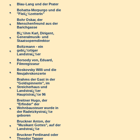
Blau-Lang und der Prater
Bohatta-Morpurgo und die
"Fleiï¿½zetterln"
Bohr Oskar, der
Menschenfreund aus der
Barichgasse
Bï¿½hm Karl, Dirigent,
Generalmusik- und
Staatsoperndirektor
Boltzmann - ein
gebï¿½rtiger
Landstraï¿½er
Borsody von, Eduard,
Filmregisseur
Boskovsky Willi und die
Neujahrskonzerte
Brahms der Gast in der
"Goldspinnerin", im
Streicherhaus und
Landstraï¿½er
Hauptstraï¿½e 96
Breitner Hugo, der
"Erfinder" der
Wohnbausteuer wurde in
der Radetzkystraï¿½e
geboren
Bruckner Anton, der
"Musikant Gottes", auf der
Landstraï¿½e
Bruckner Ferdinand oder
Theodor Tagger