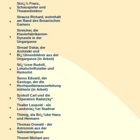
Stoï¿½ Franz,
Schauspieler und
Theaterdirektor
Strauss Richard, wohnhaft
am Rand des Botanischen
Gartens
Streicher, die
Klavierfabrikanten-
Dynastie in der
Ungargasse
Strnad Oskar, der
Architekt und
Bï¿½hnenbildner aus der
Ungargasse (in Arbeit)
Stï¿½rzer Rudolf,
Lokalschriftsteller und
Humorist
Suess Eduard, der
Geologe, der die
Hochquellenwasserleitung
initiierte (in Arbeit)
Szokoll Carl und die
"Operation Radetzky"
Thaller Leopold - ein
Landstraï¿½er Stadtrat
Thimig, die Brï¿½der Hans
und Hermann
Thomas Oswald - der
Astronom aus der
Salesianergasse
Thonet Michael aus