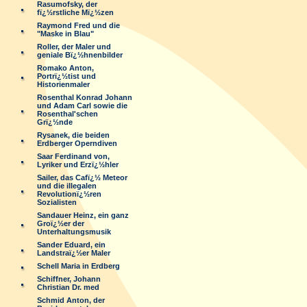
Rasumofsky, der
fï¿½rstliche Mï¿½zen
Raymond Fred und die
"Maske in Blau"
Roller, der Maler und
geniale Bï¿½hnenbilder
Romako Anton,
Portrï¿½tist und
Historienmaler
Rosenthal Konrad Johann
und Adam Carl sowie die
Rosenthal'schen
Grï¿½nde
Rysanek, die beiden
Erdberger Operndiven
Saar Ferdinand von,
Lyriker und Erzï¿½hler
Sailer, das Cafï¿½ Meteor
und die illegalen
Revolutionï¿½ren
Sozialisten
Sandauer Heinz, ein ganz
Groï¿½er der
Unterhaltungsmusik
Sander Eduard, ein
Landstraï¿½er Maler
Schell Maria in Erdberg
Schiffner, Johann
Christian Dr. med
Schmid Anton, der