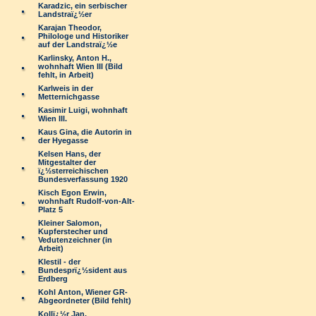
Karadzic, ein serbischer
Landstraï¿½er
Karajan Theodor,
Philologe und Historiker
auf der Landstraï¿½e
Karlinsky, Anton H.,
wohnhaft Wien III (Bild
fehlt, in Arbeit)
Karlweis in der
Metternichgasse
Kasimir Luigi, wohnhaft
Wien III.
Kaus Gina, die Autorin in
der Hyegasse
Kelsen Hans, der
Mitgestalter der
ï¿½sterreichischen
Bundesverfassung 1920
Kisch Egon Erwin,
wohnhaft Rudolf-von-Alt-
Platz 5
Kleiner Salomon,
Kupferstecher und
Vedutenzeichner (in
Arbeit)
Klestil - der
Bundesprï¿½sident aus
Erdberg
Kohl Anton, Wiener GR-
Abgeordneter (Bild fehlt)
Kollï¿½r Jan,