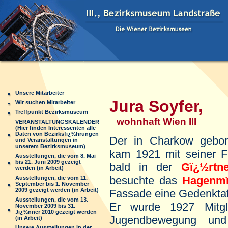
Unsere Mitarbeiter
Jura Soyfer,
Wir suchen Mitarbeiter
Treffpunkt Bezirksmuseum
wohnhaft Wien III
VERANSTALTUNGSKALENDER
(Hier finden Interessenten alle
Daten von Bezirksfï¿½hrungen
Der in Charkow geb
und Veranstaltungen in
unserem Bezirksmuseum)
kam 1921 mit seiner F
Ausstellungen, die vom 8. Mai
bis 21. Juni 2009 gezeigt
bald in der
Gï¿½rtn
werden (in Arbeit)
besuchte das
Hagenmï
Ausstellungen, die vom 11.
September bis 1. November
2009 gezeigt werden (in Arbeit)
Fassade eine Gedenktafe
Ausstellungen, die vom 13.
Er wurde 1927 Mitgli
November 2009 bis 31.
Jï¿½nner 2010 gezeigt werden
Jugendbewegung und
(in Arbeit)
Unsere Ausstellungen in der