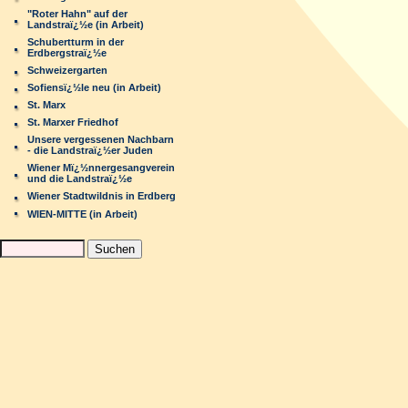
"Roter Hahn" auf der
Landstraï¿½e (in Arbeit)
Schubertturm in der
Erdbergstraï¿½e
Schweizergarten
Sofiensï¿½le neu (in Arbeit)
St. Marx
St. Marxer Friedhof
Unsere vergessenen Nachbarn
- die Landstraï¿½er Juden
Wiener Mï¿½nnergesangverein
und die Landstraï¿½e
Wiener Stadtwildnis in Erdberg
WIEN-MITTE (in Arbeit)