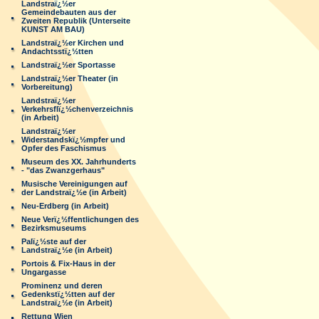
Landstraï¿½er
Gemeindebauten aus der
Zweiten Republik (Unterseite
KUNST AM BAU)
Landstraï¿½er Kirchen und
Andachtsstï¿½tten
Landstraï¿½er Sportasse
Landstraï¿½er Theater (in
Vorbereitung)
Landstraï¿½er
Verkehrsflï¿½chenverzeichnis
(in Arbeit)
Landstraï¿½er
Widerstandskï¿½mpfer und
Opfer des Faschismus
Museum des XX. Jahrhunderts
- "das Zwanzgerhaus"
Musische Vereinigungen auf
der Landstraï¿½e (in Arbeit)
Neu-Erdberg (in Arbeit)
Neue Verï¿½ffentlichungen des
Bezirksmuseums
Palï¿½ste auf der
Landstraï¿½e (in Arbeit)
Portois & Fix-Haus in der
Ungargasse
Prominenz und deren
Gedenkstï¿½tten auf der
Landstraï¿½e (in Arbeit)
Rettung Wien