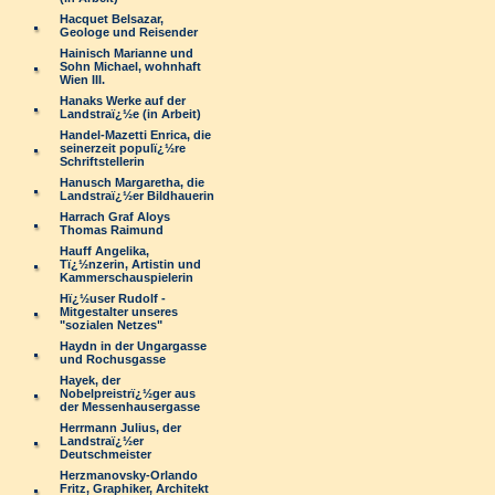
Hacquet Belsazar,
Geologe und Reisender
Hainisch Marianne und
Sohn Michael, wohnhaft
Wien III.
Hanaks Werke auf der
Landstraï¿½e (in Arbeit)
Handel-Mazetti Enrica, die
seinerzeit populï¿½re
Schriftstellerin
Hanusch Margaretha, die
Landstraï¿½er Bildhauerin
Harrach Graf Aloys
Thomas Raimund
Hauff Angelika,
Tï¿½nzerin, Artistin und
Kammerschauspielerin
Hï¿½user Rudolf -
Mitgestalter unseres
"sozialen Netzes"
Haydn in der Ungargasse
und Rochusgasse
Hayek, der
Nobelpreistrï¿½ger aus
der Messenhausergasse
Herrmann Julius, der
Landstraï¿½er
Deutschmeister
Herzmanovsky-Orlando
Fritz, Graphiker, Architekt