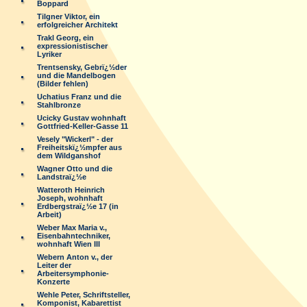
Boppard
Tilgner Viktor, ein
erfolgreicher Architekt
Trakl Georg, ein
expressionistischer
Lyriker
Trentsensky, Gebrï¿½der
und die Mandelbogen
(Bilder fehlen)
Uchatius Franz und die
Stahlbronze
Ucicky Gustav wohnhaft
Gottfried-Keller-Gasse 11
Vesely "Wickerl" - der
Freiheitskï¿½mpfer aus
dem Wildganshof
Wagner Otto und die
Landstraï¿½e
Watteroth Heinrich
Joseph, wohnhaft
Erdbergstraï¿½e 17 (in
Arbeit)
Weber Max Maria v.,
Eisenbahntechniker,
wohnhaft Wien III
Webern Anton v., der
Leiter der
Arbeitersymphonie-
Konzerte
Wehle Peter, Schriftsteller,
Komponist, Kabarettist