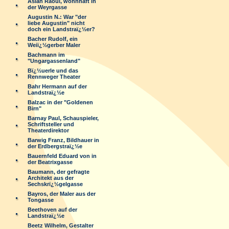
Aslan Raoul, wohnhaft in
der Weyrgasse
Augustin N.: War "der
liebe Augustin" nicht
doch ein Landstraï¿½er?
Bacher Rudolf, ein
Weiï¿½gerber Maler
Bachmann im
"Ungargassenland"
Bï¿½uerle und das
Rennweger Theater
Bahr Hermann auf der
Landstraï¿½e
Balzac in der "Goldenen
Birn"
Barnay Paul, Schauspieler,
Schriftsteller und
Theaterdirektor
Barwig Franz, Bildhauer in
der Erdbergstraï¿½e
Bauernfeld Eduard von in
der Beatrixgasse
Baumann, der gefragte
Architekt aus der
Sechskrï¿½gelgasse
Bayros, der Maler aus der
Tongasse
Beethoven auf der
Landstraï¿½e
Beetz Wilhelm, Gestalter