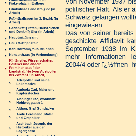
Von November 1937 bis 
Fiakerplatz in Erdberg
politischer Haft. Als er 
Filmkulisse Landstraï¿½e (in
Arbeit)
Schweiz gelangen wollte
Fuï¿½ballsport im 3. Bezirk (in
Arbeit)
eingewiesen.
Gedenkstï¿½tten, Hauszeichen
Das von seiner bereits
und Denkmï¿½ler (in Arbeit)
Hauptmï¿½nzamt
geschickte Affidavit k
Haus Wittgenstein
September 1938 im K
Karl-Borromï¿½us-Brunnen
Konzerthaus (in Vorbereitung)
mehr Informationen 
Kï¿½nstler, Wissenschafter,
2004/4 oder ï¿½ffnen
h
Politiker und andere
Prominente auf der
Landstraï¿½e (von Adelpoller
bis Zwerenz: in Arbeit)
Adelpoller und seine
Lokomotive
Agricola Carl, Maler und
Kupferstecher
Aichinger Ilse, wohnhaft
Hohlweggasse 1
Althan, Graf Gundacker
Andri Ferdinand, Maler
und Graphiker
Aschbach Joseph, der
Historiker aus der
Lagergasse