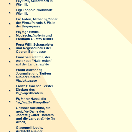
Fey Emil, Selbstmord in
Wien III.
Figl Leopold, wohnhaft
Wien III.
Fix Anton, Mitbegrï¿½nder
der Firma Portois & Fix in
der Ungargasse
Flï¿½ge Emilie,
Modeschï¿½pferin und
Freundin Gustav Klimts
Forst Willi, Schauspieler
und Regisseur aus der
Oberen Bahngasse
Franzos Karl Emil, der
Autor aus "Halb-Asien"
auf der Landstraï¿½e
Freud Alexander,
Journalist und Tarifeur
aus der Unteren
Viaduktgasse
Fronz Oskar sen., erster
Direktor des
Bï¿½rgertheaters
Fï¿½hrer Hansi, die
"sï¿½ï¿½e Klingelfee"
Gessner Adrienne, die
groï¿½e Dame des
Josefstï¿½dter Theaters
und die Landstraï¿½e (in
Arbeit)
Giacomelli Louis,
Architekt aus der