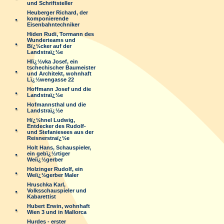
und Schriftsteller
Heuberger Richard, der
komponierende
Eisenbahntechniker
Hiden Rudi, Tormann des
Wunderteams und
Bï¿½cker auf der
Landstraï¿½e
Hlï¿½vka Josef, ein
tschechischer Baumeister
und Architekt, wohnhaft
Lï¿½wengasse 22
Hoffmann Josef und die
Landstraï¿½e
Hofmannsthal und die
Landstraï¿½e
Hï¿½hnel Ludwig,
Entdecker des Rudolf-
und Stefaniesees aus der
Reisnerstraï¿½e
Holt Hans, Schauspieler,
ein gebï¿½rtiger
Weiï¿½gerber
Holzinger Rudolf, ein
Weiï¿½gerber Maler
Hruschka Karl,
Volksschauspieler und
Kabarettist
Hubert Erwin, wohnhaft
Wien 3 und in Mallorca
Hurdes - erster