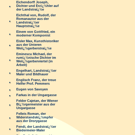
Eichendorff Joseph,
Dichter und Erzï¿½hler auf
der Landstraï¿½e
Eichthal von, Rudolf, der
Romanautor aus der
Landstraï¿½er
Hauptstraï¿½e
Einem von Gottfried, ein
moderner Komponist
Eisler Max, Kunsthistoriker
aus der Unteren
Weiï¿½gerberstraï¿½e
Eminescu Michael, der
rumï¿½nische Dichter im
Weiï¿½gerberviertel (in
Arbeit)
Engelhart, Landstraï¿½er
Maler und Bildhauer
Englisch Franz, der treue
Helfer Prof. Pemmers
Eugen von Savoyen
Farkas in der Ungargasse
Felder Cajetan, der Wiener
Bï¿½rgermeister aus der
Ungargasse
Felleis Roman, der
Widerstandskï¿½mpfer
aus der Drorygasse
Fendi, der Landstraï¿½er
Biedermeier-Maler