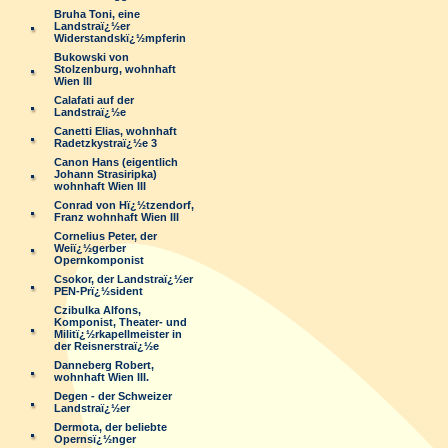
Bruha Toni, eine
Landstraï¿½er
Widerstandskï¿½mpferin
Bukowski von
Stolzenburg, wohnhaft
Wien III
Calafati auf der
Landstraï¿½e
Canetti Elias, wohnhaft
Radetzkystraï¿½e 3
Canon Hans (eigentlich
Johann Strasiripka)
wohnhaft Wien III
Conrad von Hï¿½tzendorf,
Franz wohnhaft Wien III
Cornelius Peter, der
Weiï¿½gerber
Opernkomponist
Csokor, der Landstraï¿½er
PEN-Prï¿½sident
Czibulka Alfons,
Komponist, Theater- und
Militï¿½rkapellmeister in
der Reisnerstraï¿½e
Danneberg Robert,
wohnhaft Wien III.
Degen - der Schweizer
Landstraï¿½er
Dermota, der beliebte
Opernsï¿½nger