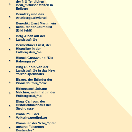
der ï¿½ffentlichen
Bedï¿½rfnisanstalten in
Erdberg
Benatzky und das
Arenbergparkviertel
Benedikt Ernst Martin, ein
bedeutender Journalist
(Bild fehlt)
Berg Alban auf der
Landstraï¿½e
Bernleithner Ernst, der
Historiker in der
Erdbergstraï¿½e
Bienek Gustav und "Die
Rabengasse"
Bing Rudolf, von der
Landstraï¿½e in das New
Yorker Opernhaus
Birago, der Erfinder der
Pionierlaufbrï¿½cke
Birkenstock Johann
Melchior, wohnhaft in der
Erdbergstraï¿½e
Blaas Carl von, der
Historienmaler aus der
Strohgasse
Blaha Paul, der
Volkstheaterdirektor
Blamauer, der Schï¿½pfer
unseres "eisernen
Bestandes"