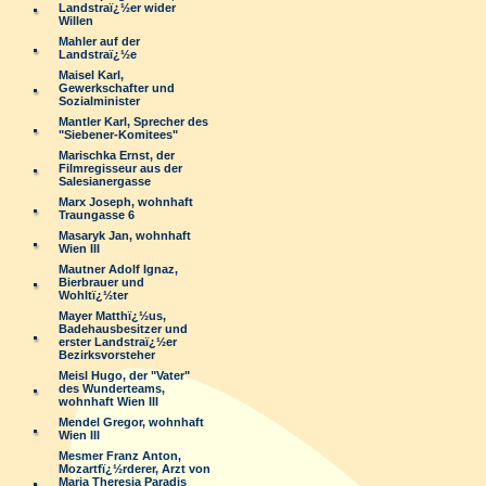
Landstraï¿½er wider
Willen
Mahler auf der
Landstraï¿½e
Maisel Karl,
Gewerkschafter und
Sozialminister
Mantler Karl, Sprecher des
"Siebener-Komitees"
Marischka Ernst, der
Filmregisseur aus der
Salesianergasse
Marx Joseph, wohnhaft
Traungasse 6
Masaryk Jan, wohnhaft
Wien III
Mautner Adolf Ignaz,
Bierbrauer und
Wohltï¿½ter
Mayer Matthï¿½us,
Badehausbesitzer und
erster Landstraï¿½er
Bezirksvorsteher
Meisl Hugo, der "Vater"
des Wunderteams,
wohnhaft Wien III
Mendel Gregor, wohnhaft
Wien III
Mesmer Franz Anton,
Mozartfï¿½rderer, Arzt von
Maria Theresia Paradis