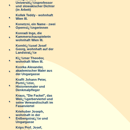
Universitï¿½tsprofessor
und slowakischer Dichter
(in Arbeit)
Kollek Teddy - wohnhaft
Wien III.
Konetzni, ein Name - zwei
Opernsï¿½ngerinnen
Konradi Inge, die
Kammerschauspielerin
wohnhaft Wien III.
Kornhï¿½usel Josef
Georg, wohnhaft auf der
Landstraï¿½e
Kï¿½rner Theodor,
wohnhaft Wien III.
Kostka Alexander,
akademischer Maler aus
der Ungargasse
Krafft Johann Peter,
Portrï¿½tist,
Historienmaler und
Denkmalpfleger
Kraus, "Die Fackel", das
Weiï¿½gerberviertel und
seine Verwandtschaft im
Fasanviertel
Kriehuber Joseph,
wohnhaft in der
Erdbergstraï¿½e und
Ungargasse
Krips Prof. Josef,