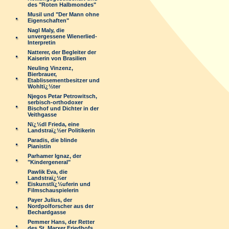
des "Roten Halbmondes"
Musil und "Der Mann ohne
Eigenschaften"
Nagl Maly, die
unvergessene Wienerlied-
Interpretin
Natterer, der Begleiter der
Kaiserin von Brasilien
Neuling Vinzenz,
Bierbrauer,
Etablissementbesitzer und
Wohltï¿½ter
Njegos Petar Petrowitsch,
serbisch-orthodoxer
Bischof und Dichter in der
Veithgasse
Nï¿½dl Frieda, eine
Landstraï¿½er Politikerin
Paradis, die blinde
Pianistin
Parhamer Ignaz, der
"Kindergeneral"
Pawlik Eva, die
Landstraï¿½er
Eiskunstlï¿½uferin und
Filmschauspielerin
Payer Julius, der
Nordpolforscher aus der
Bechardgasse
Pemmer Hans, der Retter
des St. Marxer Friedhofs