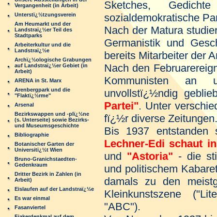
Sketches, Gedich
Vergangenheit (in Arbeit)
Unterstï¿½tzungsverein
sozialdemokratische Par
Am Heumarkt und der
Nach der Matura studier
Landstraï¿½er Teil des
Stadtparks
Germanistik und Gesch
Arbeiterkultur und die
Landstraï¿½e
bereits Mitarbeiter der A
Archï¿½ologische Grabungen
Nach den Februarereign
auf Landstraï¿½er Gebiet (in
Arbeit)
Kommunisten an u
ARENA in St. Marx
Arenbergpark und die
unvollstï¿½ndig gebl
"Flaktï¿½rme"
Partei"
. Unter verschi
Arsenal
Bezirkswappen und -plï¿½ne
fï¿½r diverse Zeitungen
(s. Unterseite) sowie Bezirks-
und Museumsgeschichte
Bis 1937 entstanden 
Bibliographie
Lechner-Edi schaut in
Botanischer Garten der
Universitï¿½t Wien
und
"Astoria"
- die st
Bruno-Granichstaedten-
Gedenkraum
und politischem Kabaret
Dritter Bezirk in Zahlen (in
damals zu den meistg
Arbeit)
Eislaufen auf der Landstraï¿½e
Kleinkunstszene ("L
Es war einmal
"ABC").
Fasanviertel
Fiakerdenkmal auf dem