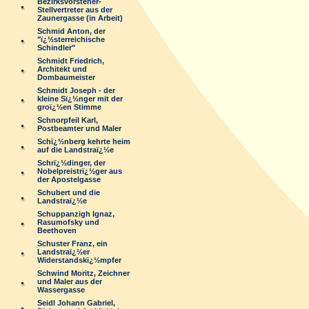
Bezirksvorsteher-
Stellvertreter aus der
Zaunergasse (in Arbeit)
Schmid Anton, der
"ï¿½sterreichische
Schindler"
Schmidt Friedrich,
Architekt und
Dombaumeister
Schmidt Joseph - der
kleine Sï¿½nger mit der
groï¿½en Stimme
Schnorpfeil Karl,
Postbeamter und Maler
Schï¿½nberg kehrte heim
auf die Landstraï¿½e
Schrï¿½dinger, der
Nobelpreistrï¿½ger aus
der Apostelgasse
Schubert und die
Landstraï¿½e
Schuppanzigh Ignaz,
Rasumofsky und
Beethoven
Schuster Franz, ein
Landstraï¿½er
Widerstandskï¿½mpfer
Schwind Moritz, Zeichner
und Maler aus der
Wassergasse
Seidl Johann Gabriel,