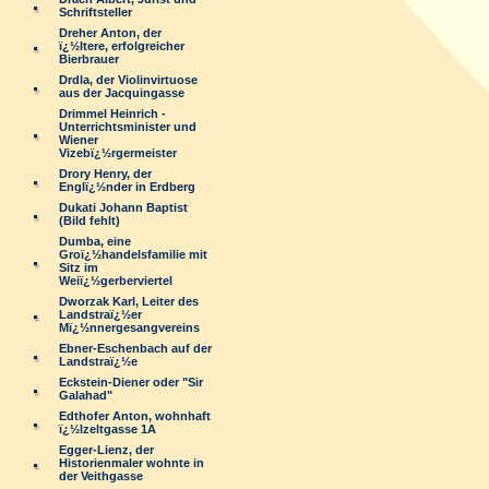
Schriftsteller
Dreher Anton, der
ï¿½ltere, erfolgreicher
Bierbrauer
Drdla, der Violinvirtuose
aus der Jacquingasse
Drimmel Heinrich -
Unterrichtsminister und
Wiener
Vizebï¿½rgermeister
Drory Henry, der
Englï¿½nder in Erdberg
Dukati Johann Baptist
(Bild fehlt)
Dumba, eine
Groï¿½handelsfamilie mit
Sitz im
Weiï¿½gerberviertel
Dworzak Karl, Leiter des
Landstraï¿½er
Mï¿½nnergesangvereins
Ebner-Eschenbach auf der
Landstraï¿½e
Eckstein-Diener oder "Sir
Galahad"
Edthofer Anton, wohnhaft
ï¿½lzeltgasse 1A
Egger-Lienz, der
Historienmaler wohnte in
der Veithgasse