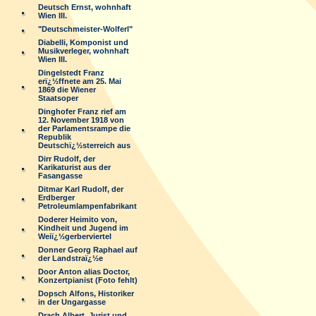
Deutsch Ernst, wohnhaft
Wien III.
"Deutschmeister-Wolferl"
Diabelli, Komponist und
Musikverleger, wohnhaft
Wien III.
Dingelstedt Franz
erï¿½ffnete am 25. Mai
1869 die Wiener
Staatsoper
Dinghofer Franz rief am
12. November 1918 von
der Parlamentsrampe die
Republik
Deutschï¿½sterreich aus
Dirr Rudolf, der
Karikaturist aus der
Fasangasse
Ditmar Karl Rudolf, der
Erdberger
Petroleumlampenfabrikant
Doderer Heimito von,
Kindheit und Jugend im
Weiï¿½gerberviertel
Donner Georg Raphael auf
der Landstraï¿½e
Door Anton alias Doctor,
Konzertpianist (Foto fehlt)
Dopsch Alfons, Historiker
in der Ungargasse
Drach Albert, Jurist und