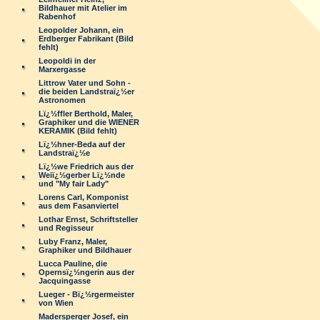
Bildhauer mit Atelier im
Rabenhof
Leopolder Johann, ein
Erdberger Fabrikant (Bild
fehlt)
Leopoldi in der
Marxergasse
Littrow Vater und Sohn -
die beiden Landstraï¿½er
Astronomen
Lï¿½ffler Berthold, Maler,
Graphiker und die WIENER
KERAMIK (Bild fehlt)
Lï¿½hner-Beda auf der
Landstraï¿½e
Lï¿½we Friedrich aus der
Weiï¿½gerber Lï¿½nde
und "My fair Lady"
Lorens Carl, Komponist
aus dem Fasanviertel
Lothar Ernst, Schriftsteller
und Regisseur
Luby Franz, Maler,
Graphiker und Bildhauer
Lucca Pauline, die
Opernsï¿½ngerin aus der
Jacquingasse
Lueger - Bï¿½rgermeister
von Wien
Madersperger Josef, ein