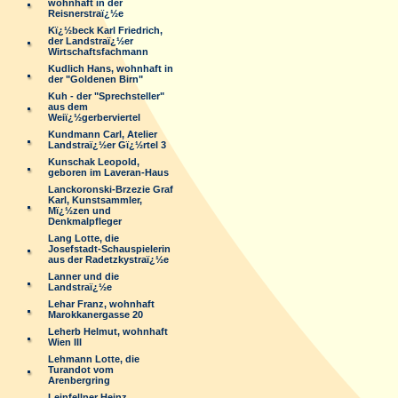
wohnhaft in der
Reisnerstraï¿½e
Kï¿½beck Karl Friedrich,
der Landstraï¿½er
Wirtschaftsfachmann
Kudlich Hans, wohnhaft in
der "Goldenen Birn"
Kuh - der "Sprechsteller"
aus dem
Weiï¿½gerberviertel
Kundmann Carl, Atelier
Landstraï¿½er Gï¿½rtel 3
Kunschak Leopold,
geboren im Laveran-Haus
Lanckoronski-Brzezie Graf
Karl, Kunstsammler,
Mï¿½zen und
Denkmalpfleger
Lang Lotte, die
Josefstadt-Schauspielerin
aus der Radetzkystraï¿½e
Lanner und die
Landstraï¿½e
Lehar Franz, wohnhaft
Marokkanergasse 20
Leherb Helmut, wohnhaft
Wien III
Lehmann Lotte, die
Turandot vom
Arenbergring
Leinfellner Heinz,