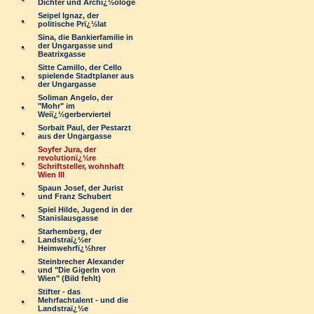
Dichter und Archï¿½ologe
Seipel Ignaz, der
politische Prï¿½lat
Sina, die Bankierfamilie in
der Ungargasse und
Beatrixgasse
Sitte Camillo, der Cello
spielende Stadtplaner aus
der Ungargasse
Soliman Angelo, der
"Mohr" im
Weiï¿½gerberviertel
Sorbait Paul, der Pestarzt
aus der Ungargasse
Soyfer Jura, der
revolutionï¿½re
Schriftsteller, wohnhaft
Wien III
Spaun Josef, der Jurist
und Franz Schubert
Spiel Hilde, Jugend in der
Stanislausgasse
Starhemberg, der
Landstraï¿½er
Heimwehrfï¿½hrer
Steinbrecher Alexander
und "Die Gigerln von
Wien" (Bild fehlt)
Stifter - das
Mehrfachtalent - und die
Landstraï¿½e