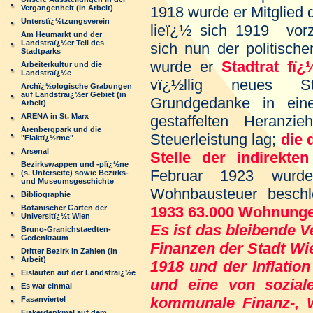
Vergangenheit (in Arbeit)
1918 wurde er Mitglied 
Unterstï¿½tzungsverein
lieï¿½ sich 1919 vorze
Am Heumarkt und der
Landstraï¿½er Teil des
sich nun der politisch
Stadtparks
wurde er
Stadtrat fï
Arbeiterkultur und die
Landstraï¿½e
vï¿½llig neues S
Archï¿½ologische Grabungen
auf Landstraï¿½er Gebiet (in
Grundgedanke in ei
Arbeit)
ARENA in St. Marx
gestaffelten Heranzi
Arenbergpark und die
Steuerleistung lag;
die 
"Flaktï¿½rme"
Arsenal
Stelle der indirekte
Bezirkswappen und -plï¿½ne
Februar 1923 wurde
(s. Unterseite) sowie Bezirks-
und Museumsgeschichte
Wohnbausteuer besch
Bibliographie
Botanischer Garten der
1933 63.000
Wohnunge
Universitï¿½t Wien
Es ist das bleibende V
Bruno-Granichstaedten-
Gedenkraum
Finanzen der Stadt 
Dritter Bezirk in Zahlen (in
Arbeit)
1918 und der Inflation
Eislaufen auf der Landstraï¿½e
und eine von soziale
Es war einmal
kommunale Finanz-, Wi
Fasanviertel
Fiakerdenkmal auf dem