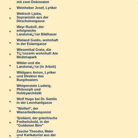
mit zwei Doktoraten
Weinheber Josef, Lyriker
Welitsch Ljuba,
Sopranistin aus der
Ditscheinergasse
Weyr Rudolf, der
erfolgreiche
Landstraï¿½er Bildhauer
Wieland Guido, wohnhaft
in der Eslarngasse
Wiesenthal Grete, die
Tï¿½nzerin wohnhaft Am
Modenapark
Wilder und die
Landstraï¿½e (in Arbeit)
Wildgans Anton, Lyriker
und Direktor des
Burgtheaters
Wittgenstein Ludwig,
Philosoph und
Hobbyarchitekt
Wolf Hugo bei Dr. Svetlin
in der Leonhardgasse
"Wolferl", der
Wienerliedkomponist
Ypsilanti, der griechische
Freiheitsheld, in der
"Goldenen Birn"
Zasche Theodor, Maler
und Karikaturist aus der