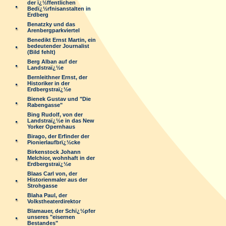
der ï¿½ffentlichen
Bedï¿½rfnisanstalten in
Erdberg
Benatzky und das
Arenbergparkviertel
Benedikt Ernst Martin, ein
bedeutender Journalist
(Bild fehlt)
Berg Alban auf der
Landstraï¿½e
Bernleithner Ernst, der
Historiker in der
Erdbergstraï¿½e
Bienek Gustav und "Die
Rabengasse"
Bing Rudolf, von der
Landstraï¿½e in das New
Yorker Opernhaus
Birago, der Erfinder der
Pionierlaufbrï¿½cke
Birkenstock Johann
Melchior, wohnhaft in der
Erdbergstraï¿½e
Blaas Carl von, der
Historienmaler aus der
Strohgasse
Blaha Paul, der
Volkstheaterdirektor
Blamauer, der Schï¿½pfer
unseres "eisernen
Bestandes"