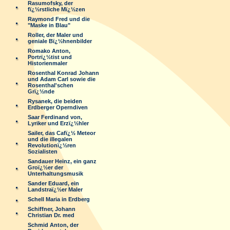
Rasumofsky, der
fï¿½rstliche Mï¿½zen
Raymond Fred und die
"Maske in Blau"
Roller, der Maler und
geniale Bï¿½hnenbilder
Romako Anton,
Portrï¿½tist und
Historienmaler
Rosenthal Konrad Johann
und Adam Carl sowie die
Rosenthal'schen
Grï¿½nde
Rysanek, die beiden
Erdberger Operndiven
Saar Ferdinand von,
Lyriker und Erzï¿½hler
Sailer, das Cafï¿½ Meteor
und die illegalen
Revolutionï¿½ren
Sozialisten
Sandauer Heinz, ein ganz
Groï¿½er der
Unterhaltungsmusik
Sander Eduard, ein
Landstraï¿½er Maler
Schell Maria in Erdberg
Schiffner, Johann
Christian Dr. med
Schmid Anton, der