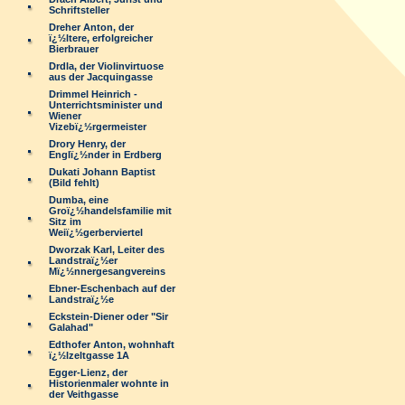
Schriftsteller
Dreher Anton, der
ï¿½ltere, erfolgreicher
Bierbrauer
Drdla, der Violinvirtuose
aus der Jacquingasse
Drimmel Heinrich -
Unterrichtsminister und
Wiener
Vizebï¿½rgermeister
Drory Henry, der
Englï¿½nder in Erdberg
Dukati Johann Baptist
(Bild fehlt)
Dumba, eine
Groï¿½handelsfamilie mit
Sitz im
Weiï¿½gerberviertel
Dworzak Karl, Leiter des
Landstraï¿½er
Mï¿½nnergesangvereins
Ebner-Eschenbach auf der
Landstraï¿½e
Eckstein-Diener oder "Sir
Galahad"
Edthofer Anton, wohnhaft
ï¿½lzeltgasse 1A
Egger-Lienz, der
Historienmaler wohnte in
der Veithgasse