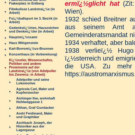
ermï¿½glicht hat
(Zi
Fiakerplatz in Erdberg
Filmkulisse Landstraï¿½e (in
Wien).
Arbeit)
1932 schied Breitner a
Fuï¿½ballsport im 3. Bezirk (in
Arbeit)
aus seinem Amt a
Gedenkstï¿½tten, Hauszeichen
und Denkmï¿½ler (in Arbeit)
Gemeinderatsmandat ni
Hauptmï¿½nzamt
1934 verhaftet, aber bal
Haus Wittgenstein
Karl-Borromï¿½us-Brunnen
1938 verlieï¿½ Hugo 
Konzerthaus (in Vorbereitung)
ï¿½sterreich und emigri
Kï¿½nstler, Wissenschafter,
Politiker und andere
die USA. Zu mehr I
Prominente auf der
Landstraï¿½e (von Adelpoller
https://austromarxismus
bis Zwerenz: in Arbeit)
Adelpoller und seine
Lokomotive
Agricola Carl, Maler und
Kupferstecher
Aichinger Ilse, wohnhaft
Hohlweggasse 1
Althan, Graf Gundacker
Andri Ferdinand, Maler
und Graphiker
Aschbach Joseph, der
Historiker aus der
Lagergasse