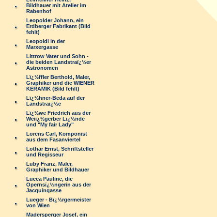
Bildhauer mit Atelier im
Rabenhof
Leopolder Johann, ein
Erdberger Fabrikant (Bild
fehlt)
Leopoldi in der
Marxergasse
Littrow Vater und Sohn -
die beiden Landstraï¿½er
Astronomen
Lï¿½ffler Berthold, Maler,
Graphiker und die WIENER
KERAMIK (Bild fehlt)
Lï¿½hner-Beda auf der
Landstraï¿½e
Lï¿½we Friedrich aus der
Weiï¿½gerber Lï¿½nde
und "My fair Lady"
Lorens Carl, Komponist
aus dem Fasanviertel
Lothar Ernst, Schriftsteller
und Regisseur
Luby Franz, Maler,
Graphiker und Bildhauer
Lucca Pauline, die
Opernsï¿½ngerin aus der
Jacquingasse
Lueger - Bï¿½rgermeister
von Wien
Madersperger Josef, ein