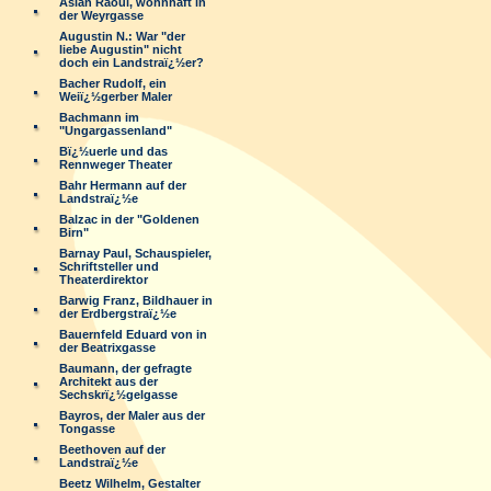
Aslan Raoul, wohnhaft in
der Weyrgasse
Augustin N.: War "der
liebe Augustin" nicht
doch ein Landstraï¿½er?
Bacher Rudolf, ein
Weiï¿½gerber Maler
Bachmann im
"Ungargassenland"
Bï¿½uerle und das
Rennweger Theater
Bahr Hermann auf der
Landstraï¿½e
Balzac in der "Goldenen
Birn"
Barnay Paul, Schauspieler,
Schriftsteller und
Theaterdirektor
Barwig Franz, Bildhauer in
der Erdbergstraï¿½e
Bauernfeld Eduard von in
der Beatrixgasse
Baumann, der gefragte
Architekt aus der
Sechskrï¿½gelgasse
Bayros, der Maler aus der
Tongasse
Beethoven auf der
Landstraï¿½e
Beetz Wilhelm, Gestalter