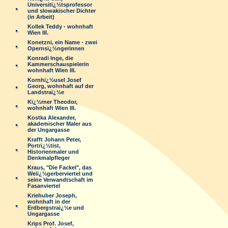
Universitï¿½tsprofessor
und slowakischer Dichter
(in Arbeit)
Kollek Teddy - wohnhaft
Wien III.
Konetzni, ein Name - zwei
Opernsï¿½ngerinnen
Konradi Inge, die
Kammerschauspielerin
wohnhaft Wien III.
Kornhï¿½usel Josef
Georg, wohnhaft auf der
Landstraï¿½e
Kï¿½rner Theodor,
wohnhaft Wien III.
Kostka Alexander,
akademischer Maler aus
der Ungargasse
Krafft Johann Peter,
Portrï¿½tist,
Historienmaler und
Denkmalpfleger
Kraus, "Die Fackel", das
Weiï¿½gerberviertel und
seine Verwandtschaft im
Fasanviertel
Kriehuber Joseph,
wohnhaft in der
Erdbergstraï¿½e und
Ungargasse
Krips Prof. Josef,