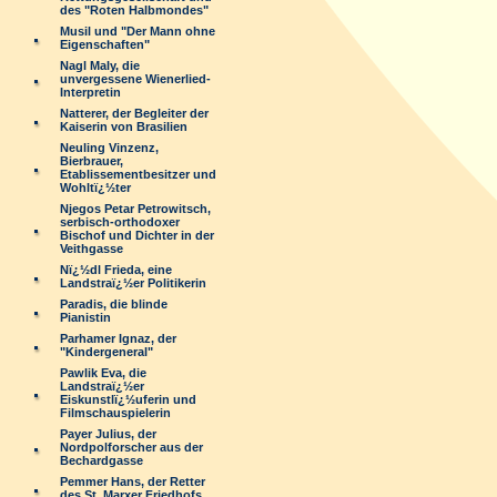
des "Roten Halbmondes"
Musil und "Der Mann ohne
Eigenschaften"
Nagl Maly, die
unvergessene Wienerlied-
Interpretin
Natterer, der Begleiter der
Kaiserin von Brasilien
Neuling Vinzenz,
Bierbrauer,
Etablissementbesitzer und
Wohltï¿½ter
Njegos Petar Petrowitsch,
serbisch-orthodoxer
Bischof und Dichter in der
Veithgasse
Nï¿½dl Frieda, eine
Landstraï¿½er Politikerin
Paradis, die blinde
Pianistin
Parhamer Ignaz, der
"Kindergeneral"
Pawlik Eva, die
Landstraï¿½er
Eiskunstlï¿½uferin und
Filmschauspielerin
Payer Julius, der
Nordpolforscher aus der
Bechardgasse
Pemmer Hans, der Retter
des St. Marxer Friedhofs