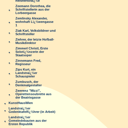
Reisnerstraï¿½e
Zeemann Dorothea, die
Schriftstellerin aus der
Lorbeergasse
Zemlinsky Alexander,
wohnhaft Lï¿½wengasse
1
Ziak Karl, Volksbildner und
Schriftsteller
Ziehrer, der letzte Hofball-
Musikdirektor
Zimmerl Christl, Erste
Solotï¿½nzerin der
Staatsoper
Zinnemann Fred,
Regisseur
Zips Kurt, ein
Landstraï¿½er
Schauspieler
Zumbusch, der
Denkmalgestalter
Zwerenz "Mizzi",
Operettensoubrette aus
der Beatrixgasse
KunstHausWien
Landstraï¿½er
Gedenktafelfï¿½hrer (in Arbeit)
Landstraï¿½er
Gemeindebauten aus der
Ersten Republik