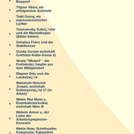
Boppard
Tilgner Viktor, ein
erfolgreicher Architekt
Trakl Georg, ein
expressionistischer
Lyriker
Trentsensky, Gebrï¿½der
und die Mandelbogen
(Bilder fehlen)
Uchatius Franz und die
Stahlbronze
Ucicky Gustav wohnhaft
Gottfried-Keller-Gasse 11
Vesely "Wickerl" - der
Freiheitskï¿½mpfer aus
dem Wildganshof
Wagner Otto und die
Landstraï¿½e
Watteroth Heinrich
Joseph, wohnhaft
Erdbergstraï¿½e 17 (in
Arbeit)
Weber Max Maria v.,
Eisenbahntechniker,
wohnhaft Wien III
Webern Anton v., der
Leiter der
Arbeitersymphonie-
Konzerte
Wehle Peter, Schriftsteller,
Komponist, Kabarettist