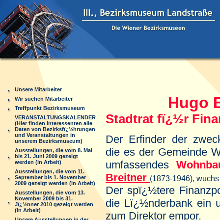
Unsere Mitarbeiter
Hugo B
Wir suchen Mitarbeiter
Treffpunkt Bezirksmuseum
Stadtrat fï¿½r Fin
VERANSTALTUNGSKALENDER
(Hier finden Interessenten alle
Daten von Bezirksfï¿½hrungen
und Veranstaltungen in
Der Erfinder der zwe
unserem Bezirksmuseum)
die es der Gemeinde Wi
Ausstellungen, die vom 8. Mai
bis 21. Juni 2009 gezeigt
umfassendes
Wohnba
werden (in Arbeit)
Ausstellungen, die vom 11.
Breitner
(1873-1946), wuch
September bis 1. November
2009 gezeigt werden (in Arbeit)
Der spï¿½tere Finanzpol
Ausstellungen, die vom 13.
November 2009 bis 31.
die Lï¿½nderbank ein u
Jï¿½nner 2010 gezeigt werden
(in Arbeit)
zum Direktor empor.
Unsere Ausstellungen in der