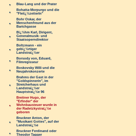
Blau-Lang und der Prater
Bohatta-Morpurgo und die
"Fleiï¿½zetterln"
Bohr Oskar, der
Menschenfreund aus der
Barichgasse
Bï¿½hm Karl, Dirigent,
Generalmusik- und
Staatsoperndirektor
Boltzmann - ein
gebï¿½rtiger
Landstraï¿½er
Borsody von, Eduard,
Filmregisseur
Boskovsky Willi und die
Neujahrskonzerte
Brahms der Gast in der
"Goldspinnerin", im
Streicherhaus und
Landstraï¿½er
Hauptstraï¿½e 96
Breitner Hugo, der
"Erfinder" der
Wohnbausteuer wurde in
der Radetzkystraï¿½e
geboren
Bruckner Anton, der
"Musikant Gottes", auf der
Landstraï¿½e
Bruckner Ferdinand oder
Theodor Tagger