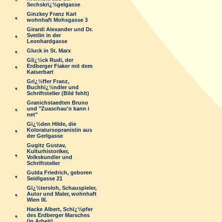
Sechskrï¿½gelgasse
Ginzkey Franz Karl
wohnhaft Mohsgasse 3
Girardi Alexander und Dr.
Svetlin in der
Leonhardgasse
Gluck in St. Marx
Glï¿½ck Rudi, der
Erdberger Fiaker mit dem
Kaiserbart
Grï¿½ffer Franz,
Buchhï¿½ndler und
Schriftsteller (Bild fehlt)
Granichstaedten Bruno
und "Zuaschau'n kann i
net"
Gï¿½den Hilde, die
Koloratursopranistin aus
der Gerlgasse
Gugitz Gustav,
Kulturhistoriker,
Volkskundler und
Schriftsteller
Gulda Friedrich, geboren
Seidlgasse 21
Gï¿½tersloh, Schauspieler,
Autor und Maler, wohnhaft
Wien III.
Hacke Albert, Schï¿½pfer
des Erdberger Marsches
(in Arbeit)