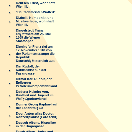
Deutsch Ernst, wohnhaft
Wien III.
"Deutschmeister-Wolferl"
Diabelli, Komponist und
Musikverleger, wohnhaft
Wien III.
Dingelstedt Franz
erï¿½ffnete am 25. Mai
1869 die Wiener
Staatsoper
Dinghofer Franz rief am
12. November 1918 von
der Parlamentsrampe die
Republik
Deutschï¿½sterreich aus
Dirr Rudolf, der
Karikaturist aus der
Fasangasse
Ditmar Karl Rudolf, der
Erdberger
Petroleumlampenfabrikant
Doderer Heimito von,
Kindheit und Jugend im
Weiï¿½gerberviertel
Donner Georg Raphael auf
der Landstraï¿½e
Door Anton alias Doctor,
Konzertpianist (Foto fehlt)
Dopsch Alfons, Historiker
in der Ungargasse
Drach Albert, Jurist und