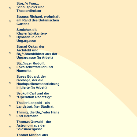
Stoï¿½ Franz,
Schauspieler und
Theaterdirektor
Strauss Richard, wohnhaft
am Rand des Botanischen
Gartens
Streicher, die
Klavierfabrikanten-
Dynastie in der
Ungargasse
Strnad Oskar, der
Architekt und
Bï¿½hnenbildner aus der
Ungargasse (in Arbeit)
Stï¿½rzer Rudolf,
Lokalschriftsteller und
Humorist
Suess Eduard, der
Geologe, der die
Hochquellenwasserleitung
initiierte (in Arbeit)
Szokoll Carl und die
"Operation Radetzky"
Thaller Leopold - ein
Landstraï¿½er Stadtrat
Thimig, die Brï¿½der Hans
und Hermann
Thomas Oswald - der
Astronom aus der
Salesianergasse
Thonet Michael aus