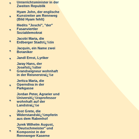
Unterrichtsminister in der
Zweiten Republik
Hyam John, der englische
Kunstreiter am Rennweg
(Bild Hyam fehlt)
Illedits "Joschi", "der"
Fasanviertler
Sozialdemokrat
Jacobi Maria, die
Erdberger Stadtrï¿½tin
Jacquin, ein Name zwei
Botaniker
Jandl Ernst, Lyriker
Jaray Hans, der
Josefstï¿½dter
Grandseigneur wohnhaft
in der Reisnerstraï¿½e
Jeritza Maria, die
Operndiva in der
Parkgasse
Jordan Peter, Agrarier und
Universitï¿½tsprofessor
wohnhaft auf der
Landstraï¿½e
Jost Grete, die
Widerstandskï¿½mpferin
aus dem Rabenhof
Jurek Wilhelm August,
"Deutschmeister" und
Komponist in der
Rennweger Kaserne