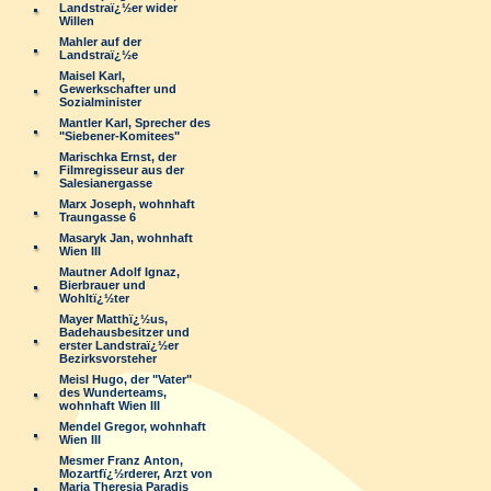
Landstraï¿½er wider
Willen
Mahler auf der
Landstraï¿½e
Maisel Karl,
Gewerkschafter und
Sozialminister
Mantler Karl, Sprecher des
"Siebener-Komitees"
Marischka Ernst, der
Filmregisseur aus der
Salesianergasse
Marx Joseph, wohnhaft
Traungasse 6
Masaryk Jan, wohnhaft
Wien III
Mautner Adolf Ignaz,
Bierbrauer und
Wohltï¿½ter
Mayer Matthï¿½us,
Badehausbesitzer und
erster Landstraï¿½er
Bezirksvorsteher
Meisl Hugo, der "Vater"
des Wunderteams,
wohnhaft Wien III
Mendel Gregor, wohnhaft
Wien III
Mesmer Franz Anton,
Mozartfï¿½rderer, Arzt von
Maria Theresia Paradis