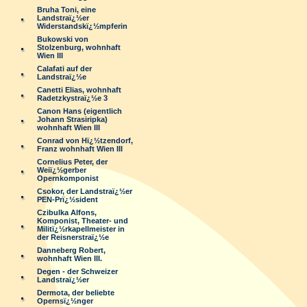
Bruha Toni, eine
Landstraï¿½er
Widerstandskï¿½mpferin
Bukowski von
Stolzenburg, wohnhaft
Wien III
Calafati auf der
Landstraï¿½e
Canetti Elias, wohnhaft
Radetzkystraï¿½e 3
Canon Hans (eigentlich
Johann Strasiripka)
wohnhaft Wien III
Conrad von Hï¿½tzendorf,
Franz wohnhaft Wien III
Cornelius Peter, der
Weiï¿½gerber
Opernkomponist
Csokor, der Landstraï¿½er
PEN-Prï¿½sident
Czibulka Alfons,
Komponist, Theater- und
Militï¿½rkapellmeister in
der Reisnerstraï¿½e
Danneberg Robert,
wohnhaft Wien III.
Degen - der Schweizer
Landstraï¿½er
Dermota, der beliebte
Opernsï¿½nger