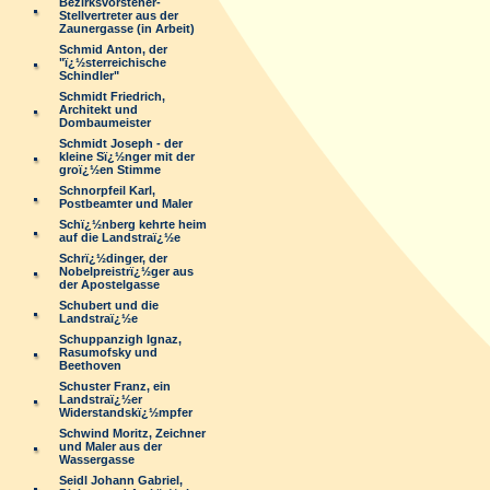
Bezirksvorsteher-
Stellvertreter aus der
Zaunergasse (in Arbeit)
Schmid Anton, der
"ï¿½sterreichische
Schindler"
Schmidt Friedrich,
Architekt und
Dombaumeister
Schmidt Joseph - der
kleine Sï¿½nger mit der
groï¿½en Stimme
Schnorpfeil Karl,
Postbeamter und Maler
Schï¿½nberg kehrte heim
auf die Landstraï¿½e
Schrï¿½dinger, der
Nobelpreistrï¿½ger aus
der Apostelgasse
Schubert und die
Landstraï¿½e
Schuppanzigh Ignaz,
Rasumofsky und
Beethoven
Schuster Franz, ein
Landstraï¿½er
Widerstandskï¿½mpfer
Schwind Moritz, Zeichner
und Maler aus der
Wassergasse
Seidl Johann Gabriel,