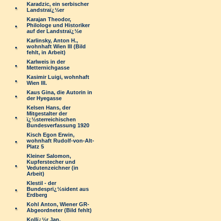
Karadzic, ein serbischer
Landstraï¿½er
Karajan Theodor,
Philologe und Historiker
auf der Landstraï¿½e
Karlinsky, Anton H.,
wohnhaft Wien III (Bild
fehlt, in Arbeit)
Karlweis in der
Metternichgasse
Kasimir Luigi, wohnhaft
Wien III.
Kaus Gina, die Autorin in
der Hyegasse
Kelsen Hans, der
Mitgestalter der
ï¿½sterreichischen
Bundesverfassung 1920
Kisch Egon Erwin,
wohnhaft Rudolf-von-Alt-
Platz 5
Kleiner Salomon,
Kupferstecher und
Vedutenzeichner (in
Arbeit)
Klestil - der
Bundesprï¿½sident aus
Erdberg
Kohl Anton, Wiener GR-
Abgeordneter (Bild fehlt)
Kollï¿½r Jan,