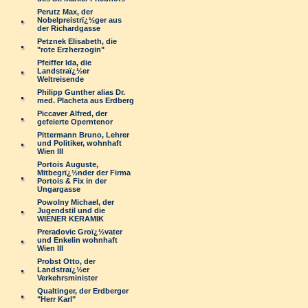
Perutz Max, der
Nobelpreistrï¿½ger aus
der Richardgasse
Petznek Elisabeth, die
"rote Erzherzogin"
Pfeiffer Ida, die
Landstraï¿½er
Weltreisende
Philipp Gunther alias Dr.
med. Placheta aus Erdberg
Piccaver Alfred, der
gefeierte Operntenor
Pittermann Bruno, Lehrer
und Politiker, wohnhaft
Wien III
Portois Auguste,
Mitbegrï¿½nder der Firma
Portois & Fix in der
Ungargasse
Powolny Michael, der
Jugendstil und die
WIENER KERAMIK
Preradovic Groï¿½vater
und Enkelin wohnhaft
Wien III
Probst Otto, der
Landstraï¿½er
Verkehrsminister
Qualtinger, der Erdberger
"Herr Karl"