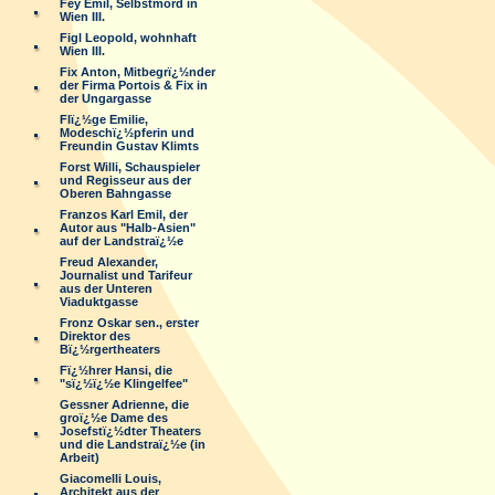
Fey Emil, Selbstmord in
Wien III.
Figl Leopold, wohnhaft
Wien III.
Fix Anton, Mitbegrï¿½nder
der Firma Portois & Fix in
der Ungargasse
Flï¿½ge Emilie,
Modeschï¿½pferin und
Freundin Gustav Klimts
Forst Willi, Schauspieler
und Regisseur aus der
Oberen Bahngasse
Franzos Karl Emil, der
Autor aus "Halb-Asien"
auf der Landstraï¿½e
Freud Alexander,
Journalist und Tarifeur
aus der Unteren
Viaduktgasse
Fronz Oskar sen., erster
Direktor des
Bï¿½rgertheaters
Fï¿½hrer Hansi, die
"sï¿½ï¿½e Klingelfee"
Gessner Adrienne, die
groï¿½e Dame des
Josefstï¿½dter Theaters
und die Landstraï¿½e (in
Arbeit)
Giacomelli Louis,
Architekt aus der