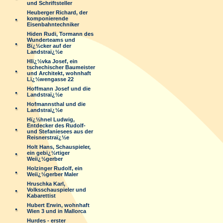
und Schriftsteller
Heuberger Richard, der
komponierende
Eisenbahntechniker
Hiden Rudi, Tormann des
Wunderteams und
Bï¿½cker auf der
Landstraï¿½e
Hlï¿½vka Josef, ein
tschechischer Baumeister
und Architekt, wohnhaft
Lï¿½wengasse 22
Hoffmann Josef und die
Landstraï¿½e
Hofmannsthal und die
Landstraï¿½e
Hï¿½hnel Ludwig,
Entdecker des Rudolf-
und Stefaniesees aus der
Reisnerstraï¿½e
Holt Hans, Schauspieler,
ein gebï¿½rtiger
Weiï¿½gerber
Holzinger Rudolf, ein
Weiï¿½gerber Maler
Hruschka Karl,
Volksschauspieler und
Kabarettist
Hubert Erwin, wohnhaft
Wien 3 und in Mallorca
Hurdes - erster