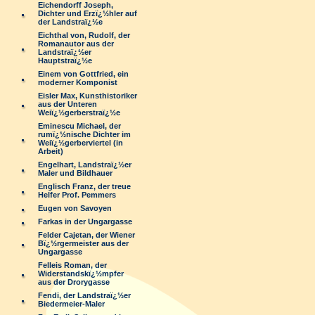
Eichendorff Joseph,
Dichter und Erzï¿½hler auf
der Landstraï¿½e
Eichthal von, Rudolf, der
Romanautor aus der
Landstraï¿½er
Hauptstraï¿½e
Einem von Gottfried, ein
moderner Komponist
Eisler Max, Kunsthistoriker
aus der Unteren
Weiï¿½gerberstraï¿½e
Eminescu Michael, der
rumï¿½nische Dichter im
Weiï¿½gerberviertel (in
Arbeit)
Engelhart, Landstraï¿½er
Maler und Bildhauer
Englisch Franz, der treue
Helfer Prof. Pemmers
Eugen von Savoyen
Farkas in der Ungargasse
Felder Cajetan, der Wiener
Bï¿½rgermeister aus der
Ungargasse
Felleis Roman, der
Widerstandskï¿½mpfer
aus der Drorygasse
Fendi, der Landstraï¿½er
Biedermeier-Maler