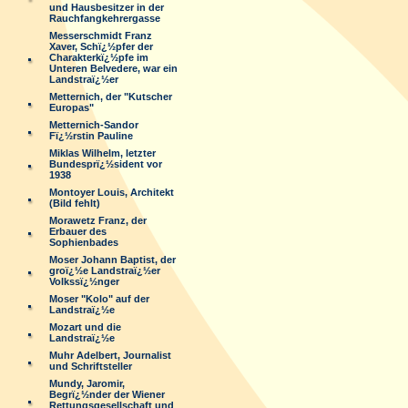
und Hausbesitzer in der
Rauchfangkehrergasse
Messerschmidt Franz
Xaver, Schï¿½pfer der
Charakterkï¿½pfe im
Unteren Belvedere, war ein
Landstraï¿½er
Metternich, der "Kutscher
Europas"
Metternich-Sandor
Fï¿½rstin Pauline
Miklas Wilhelm, letzter
Bundesprï¿½sident vor
1938
Montoyer Louis, Architekt
(Bild fehlt)
Morawetz Franz, der
Erbauer des
Sophienbades
Moser Johann Baptist, der
groï¿½e Landstraï¿½er
Volkssï¿½nger
Moser "Kolo" auf der
Landstraï¿½e
Mozart und die
Landstraï¿½e
Muhr Adelbert, Journalist
und Schriftsteller
Mundy, Jaromir,
Begrï¿½nder der Wiener
Rettungsgesellschaft und