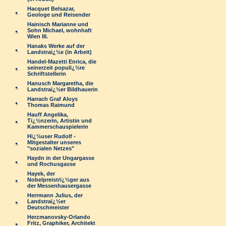
Hacquet Belsazar,
Geologe und Reisender
Hainisch Marianne und
Sohn Michael, wohnhaft
Wien III.
Hanaks Werke auf der
Landstraï¿½e (in Arbeit)
Handel-Mazetti Enrica, die
seinerzeit populï¿½re
Schriftstellerin
Hanusch Margaretha, die
Landstraï¿½er Bildhauerin
Harrach Graf Aloys
Thomas Raimund
Hauff Angelika,
Tï¿½nzerin, Artistin und
Kammerschauspielerin
Hï¿½user Rudolf -
Mitgestalter unseres
"sozialen Netzes"
Haydn in der Ungargasse
und Rochusgasse
Hayek, der
Nobelpreistrï¿½ger aus
der Messenhausergasse
Herrmann Julius, der
Landstraï¿½er
Deutschmeister
Herzmanovsky-Orlando
Fritz, Graphiker, Architekt