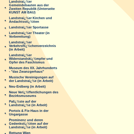
Landstraï¿½er
Gemeindebauten aus der
Zweiten Republik (Unterseite
KUNST AM BAU)
Landstraï¿½er Kirchen und
Andachtsstï¿½tten
Landstraï¿½er Sportasse
Landstraï¿½er Theater (in
Vorbereitung)
Landstraï¿½er
Verkehrsflï¿½chenverzeichnis
(in Arbeit)
Landstraï¿½er
Widerstandskï¿½mpfer und
Opfer des Faschismus
Museum des XX. Jahrhunderts
- "das Zwanzgerhaus"
Musische Vereinigungen auf
der Landstraï¿½e (in Arbeit)
Neu-Erdberg (in Arbeit)
Neue Verï¿½ffentlichungen des
Bezirksmuseums
Palï¿½ste auf der
Landstraï¿½e (in Arbeit)
Portois & Fix-Haus in der
Ungargasse
Prominenz und deren
Gedenkstï¿½tten auf der
Landstraï¿½e (in Arbeit)
Rettung Wien