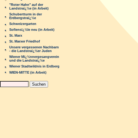
"Roter Hahn" auf der
Landstraï¿½e (in Arbeit)
Schubertturm in der
Erdbergstraï¿½e
Schweizergarten
Sofiensï¿½le neu (in Arbeit)
St. Marx
St. Marxer Friedhof
Unsere vergessenen Nachbarn
- die Landstraï¿½er Juden
Wiener Mï¿½nnergesangverein
und die Landstraï¿½e
Wiener Stadtwildnis in Erdberg
WIEN-MITTE (in Arbeit)