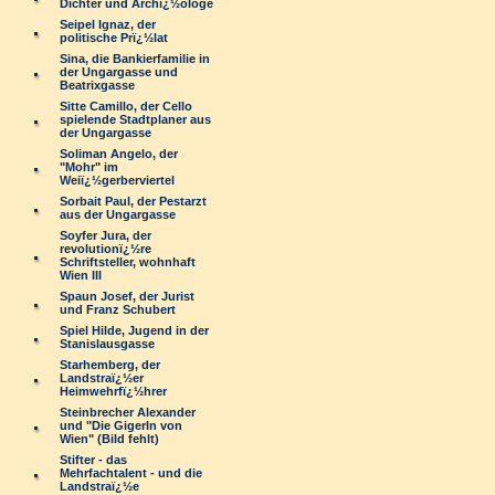
Dichter und Archï¿½ologe
Seipel Ignaz, der
politische Prï¿½lat
Sina, die Bankierfamilie in
der Ungargasse und
Beatrixgasse
Sitte Camillo, der Cello
spielende Stadtplaner aus
der Ungargasse
Soliman Angelo, der
"Mohr" im
Weiï¿½gerberviertel
Sorbait Paul, der Pestarzt
aus der Ungargasse
Soyfer Jura, der
revolutionï¿½re
Schriftsteller, wohnhaft
Wien III
Spaun Josef, der Jurist
und Franz Schubert
Spiel Hilde, Jugend in der
Stanislausgasse
Starhemberg, der
Landstraï¿½er
Heimwehrfï¿½hrer
Steinbrecher Alexander
und "Die Gigerln von
Wien" (Bild fehlt)
Stifter - das
Mehrfachtalent - und die
Landstraï¿½e