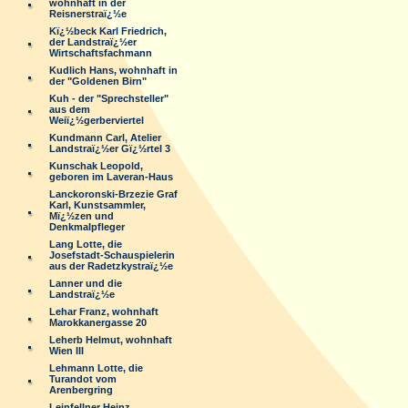
wohnhaft in der
Reisnerstraï¿½e
Kï¿½beck Karl Friedrich,
der Landstraï¿½er
Wirtschaftsfachmann
Kudlich Hans, wohnhaft in
der "Goldenen Birn"
Kuh - der "Sprechsteller"
aus dem
Weiï¿½gerberviertel
Kundmann Carl, Atelier
Landstraï¿½er Gï¿½rtel 3
Kunschak Leopold,
geboren im Laveran-Haus
Lanckoronski-Brzezie Graf
Karl, Kunstsammler,
Mï¿½zen und
Denkmalpfleger
Lang Lotte, die
Josefstadt-Schauspielerin
aus der Radetzkystraï¿½e
Lanner und die
Landstraï¿½e
Lehar Franz, wohnhaft
Marokkanergasse 20
Leherb Helmut, wohnhaft
Wien III
Lehmann Lotte, die
Turandot vom
Arenbergring
Leinfellner Heinz,