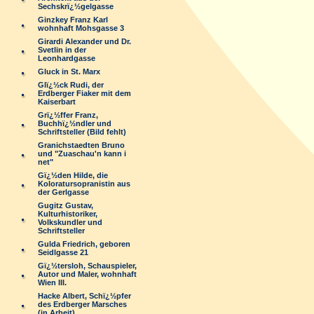
Sechskrï¿½gelgasse
Ginzkey Franz Karl
wohnhaft Mohsgasse 3
Girardi Alexander und Dr.
Svetlin in der
Leonhardgasse
Gluck in St. Marx
Glï¿½ck Rudi, der
Erdberger Fiaker mit dem
Kaiserbart
Grï¿½ffer Franz,
Buchhï¿½ndler und
Schriftsteller (Bild fehlt)
Granichstaedten Bruno
und "Zuaschau'n kann i
net"
Gï¿½den Hilde, die
Koloratursopranistin aus
der Gerlgasse
Gugitz Gustav,
Kulturhistoriker,
Volkskundler und
Schriftsteller
Gulda Friedrich, geboren
Seidlgasse 21
Gï¿½tersloh, Schauspieler,
Autor und Maler, wohnhaft
Wien III.
Hacke Albert, Schï¿½pfer
des Erdberger Marsches
(in Arbeit)