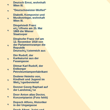
Deutsch Ernst, wohnhaft
Wien III.
"Deutschmeister-Wolferl"
Diabelli, Komponist und
Musikverleger, wohnhaft
Wien III.
Dingelstedt Franz
erï¿½ffnete am 25. Mai
1869 die Wiener
Staatsoper
Dinghofer Franz rief am
12. November 1918 von
der Parlamentsrampe die
Republik
Deutschï¿½sterreich aus
Dirr Rudolf, der
Karikaturist aus der
Fasangasse
Ditmar Karl Rudolf, der
Erdberger
Petroleumlampenfabrikant
Doderer Heimito von,
Kindheit und Jugend im
Weiï¿½gerberviertel
Donner Georg Raphael auf
der Landstraï¿½e
Door Anton alias Doctor,
Konzertpianist (Foto fehlt)
Dopsch Alfons, Historiker
in der Ungargasse
Drach Albert, Jurist und