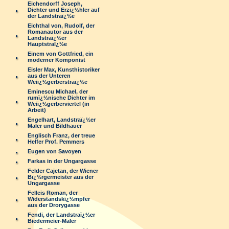
Eichendorff Joseph,
Dichter und Erzï¿½hler auf
der Landstraï¿½e
Eichthal von, Rudolf, der
Romanautor aus der
Landstraï¿½er
Hauptstraï¿½e
Einem von Gottfried, ein
moderner Komponist
Eisler Max, Kunsthistoriker
aus der Unteren
Weiï¿½gerberstraï¿½e
Eminescu Michael, der
rumï¿½nische Dichter im
Weiï¿½gerberviertel (in
Arbeit)
Engelhart, Landstraï¿½er
Maler und Bildhauer
Englisch Franz, der treue
Helfer Prof. Pemmers
Eugen von Savoyen
Farkas in der Ungargasse
Felder Cajetan, der Wiener
Bï¿½rgermeister aus der
Ungargasse
Felleis Roman, der
Widerstandskï¿½mpfer
aus der Drorygasse
Fendi, der Landstraï¿½er
Biedermeier-Maler