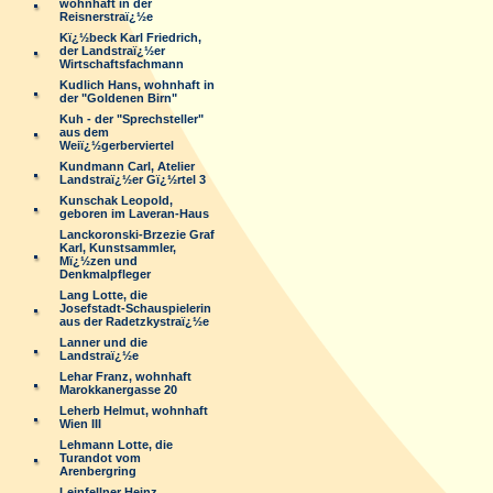
wohnhaft in der
Reisnerstraï¿½e
Kï¿½beck Karl Friedrich,
der Landstraï¿½er
Wirtschaftsfachmann
Kudlich Hans, wohnhaft in
der "Goldenen Birn"
Kuh - der "Sprechsteller"
aus dem
Weiï¿½gerberviertel
Kundmann Carl, Atelier
Landstraï¿½er Gï¿½rtel 3
Kunschak Leopold,
geboren im Laveran-Haus
Lanckoronski-Brzezie Graf
Karl, Kunstsammler,
Mï¿½zen und
Denkmalpfleger
Lang Lotte, die
Josefstadt-Schauspielerin
aus der Radetzkystraï¿½e
Lanner und die
Landstraï¿½e
Lehar Franz, wohnhaft
Marokkanergasse 20
Leherb Helmut, wohnhaft
Wien III
Lehmann Lotte, die
Turandot vom
Arenbergring
Leinfellner Heinz,