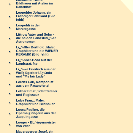
Bildhauer mit Atelier im
Rabenhof
Leopolder Johann, ein
Erdberger Fabrikant (Bild
fehlt)
Leopoldi in der
Marxergasse
Littrow Vater und Sohn -
die beiden Landstraï¿½er
Astronomen
Lï¿½ffler Berthold, Maler,
Graphiker und die WIENER
KERAMIK (Bild fehlt)
Lï¿½hner-Beda auf der
Landstraï¿½e
Lï¿½we Friedrich aus der
Weiï¿½gerber Lï¿½nde
und "My fair Lady"
Lorens Carl, Komponist
aus dem Fasanviertel
Lothar Ernst, Schriftsteller
und Regisseur
Luby Franz, Maler,
Graphiker und Bildhauer
Lucca Pauline, die
Opernsï¿½ngerin aus der
Jacquingasse
Lueger - Bï¿½rgermeister
von Wien
Madersperger Josef, ein