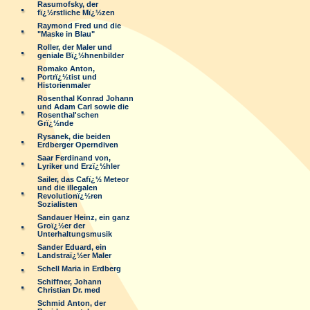
Rasumofsky, der
fï¿½rstliche Mï¿½zen
Raymond Fred und die
"Maske in Blau"
Roller, der Maler und
geniale Bï¿½hnenbilder
Romako Anton,
Portrï¿½tist und
Historienmaler
Rosenthal Konrad Johann
und Adam Carl sowie die
Rosenthal'schen
Grï¿½nde
Rysanek, die beiden
Erdberger Operndiven
Saar Ferdinand von,
Lyriker und Erzï¿½hler
Sailer, das Cafï¿½ Meteor
und die illegalen
Revolutionï¿½ren
Sozialisten
Sandauer Heinz, ein ganz
Groï¿½er der
Unterhaltungsmusik
Sander Eduard, ein
Landstraï¿½er Maler
Schell Maria in Erdberg
Schiffner, Johann
Christian Dr. med
Schmid Anton, der