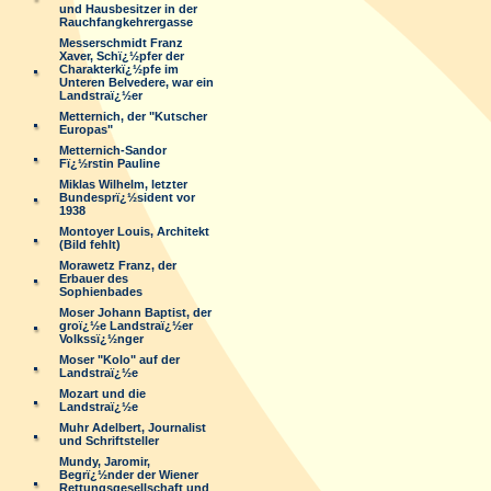
und Hausbesitzer in der
Rauchfangkehrergasse
Messerschmidt Franz
Xaver, Schï¿½pfer der
Charakterkï¿½pfe im
Unteren Belvedere, war ein
Landstraï¿½er
Metternich, der "Kutscher
Europas"
Metternich-Sandor
Fï¿½rstin Pauline
Miklas Wilhelm, letzter
Bundesprï¿½sident vor
1938
Montoyer Louis, Architekt
(Bild fehlt)
Morawetz Franz, der
Erbauer des
Sophienbades
Moser Johann Baptist, der
groï¿½e Landstraï¿½er
Volkssï¿½nger
Moser "Kolo" auf der
Landstraï¿½e
Mozart und die
Landstraï¿½e
Muhr Adelbert, Journalist
und Schriftsteller
Mundy, Jaromir,
Begrï¿½nder der Wiener
Rettungsgesellschaft und