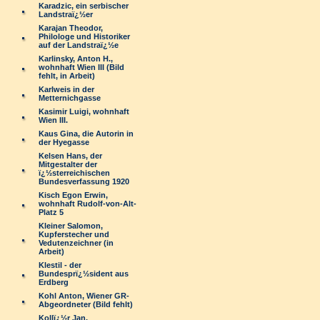
Karadzic, ein serbischer
Landstraï¿½er
Karajan Theodor,
Philologe und Historiker
auf der Landstraï¿½e
Karlinsky, Anton H.,
wohnhaft Wien III (Bild
fehlt, in Arbeit)
Karlweis in der
Metternichgasse
Kasimir Luigi, wohnhaft
Wien III.
Kaus Gina, die Autorin in
der Hyegasse
Kelsen Hans, der
Mitgestalter der
ï¿½sterreichischen
Bundesverfassung 1920
Kisch Egon Erwin,
wohnhaft Rudolf-von-Alt-
Platz 5
Kleiner Salomon,
Kupferstecher und
Vedutenzeichner (in
Arbeit)
Klestil - der
Bundesprï¿½sident aus
Erdberg
Kohl Anton, Wiener GR-
Abgeordneter (Bild fehlt)
Kollï¿½r Jan,