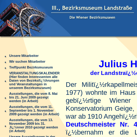
Unsere Mitarbeiter
Julius He
Wir suchen Mitarbeiter
Treffpunkt Bezirksmuseum
der Landstraï¿½er 
VERANSTALTUNGSKALENDER
(Hier finden Interessenten alle
Daten von Bezirksfï¿½hrungen
Der Militï¿½rkapellme
und Veranstaltungen in
unserem Bezirksmuseum)
1977) wohnte im Hau
Ausstellungen, die vom 8. Mai
bis 21. Juni 2009 gezeigt
gebï¿½rtige Wiener
werden (in Arbeit)
Konservatorium Geige, 
Ausstellungen, die vom 11.
September bis 1. November
2009 gezeigt werden (in Arbeit)
war ab 1910 Angehï¿½r
Ausstellungen, die vom 13.
Deutschmeister Nr.
4
November 2009 bis 31.
Jï¿½nner 2010 gezeigt werden
ï¿½bernahm er die Le
(in Arbeit)
Unsere Ausstellungen in der