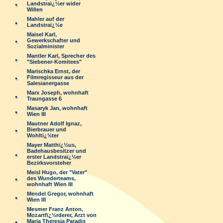
Landstraï¿½er wider
Willen
Mahler auf der
Landstraï¿½e
Maisel Karl,
Gewerkschafter und
Sozialminister
Mantler Karl, Sprecher des
"Siebener-Komitees"
Marischka Ernst, der
Filmregisseur aus der
Salesianergasse
Marx Joseph, wohnhaft
Traungasse 6
Masaryk Jan, wohnhaft
Wien III
Mautner Adolf Ignaz,
Bierbrauer und
Wohltï¿½ter
Mayer Matthï¿½us,
Badehausbesitzer und
erster Landstraï¿½er
Bezirksvorsteher
Meisl Hugo, der "Vater"
des Wunderteams,
wohnhaft Wien III
Mendel Gregor, wohnhaft
Wien III
Mesmer Franz Anton,
Mozartfï¿½rderer, Arzt von
Maria Theresia Paradis