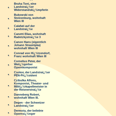
Bruha Toni, eine
Landstraï¿½er
Widerstandskï¿½mpferin
Bukowski von
Stolzenburg, wohnhaft
Wien III
Calafati auf der
Landstraï¿½e
Canetti Elias, wohnhaft
Radetzkystraï¿½e 3
Canon Hans (eigentlich
Johann Strasiripka)
wohnhaft Wien III
Conrad von Hï¿½tzendorf,
Franz wohnhaft Wien III
Cornelius Peter, der
Weiï¿½gerber
Opernkomponist
Csokor, der Landstraï¿½er
PEN-Prï¿½sident
Czibulka Alfons,
Komponist, Theater- und
Militï¿½rkapellmeister in
der Reisnerstraï¿½e
Danneberg Robert,
wohnhaft Wien III.
Degen - der Schweizer
Landstraï¿½er
Dermota, der beliebte
Opernsï¿½nger