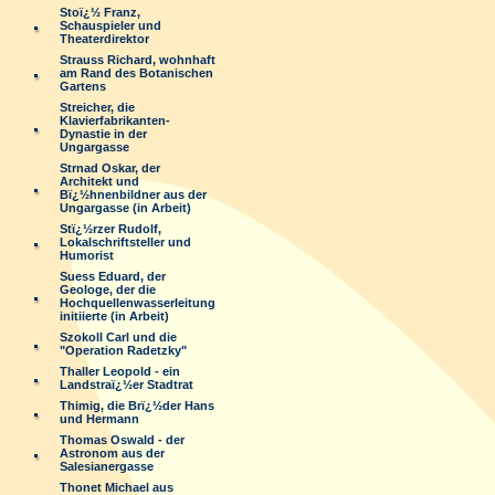
Stoï¿½ Franz,
Schauspieler und
Theaterdirektor
Strauss Richard, wohnhaft
am Rand des Botanischen
Gartens
Streicher, die
Klavierfabrikanten-
Dynastie in der
Ungargasse
Strnad Oskar, der
Architekt und
Bï¿½hnenbildner aus der
Ungargasse (in Arbeit)
Stï¿½rzer Rudolf,
Lokalschriftsteller und
Humorist
Suess Eduard, der
Geologe, der die
Hochquellenwasserleitung
initiierte (in Arbeit)
Szokoll Carl und die
"Operation Radetzky"
Thaller Leopold - ein
Landstraï¿½er Stadtrat
Thimig, die Brï¿½der Hans
und Hermann
Thomas Oswald - der
Astronom aus der
Salesianergasse
Thonet Michael aus