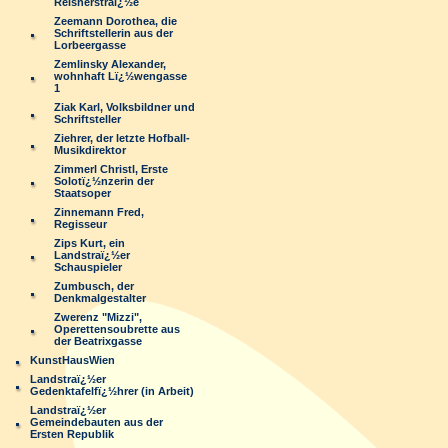
Reisnerstraï¿½e
Zeemann Dorothea, die
Schriftstellerin aus der
Lorbeergasse
Zemlinsky Alexander,
wohnhaft Lï¿½wengasse
1
Ziak Karl, Volksbildner und
Schriftsteller
Ziehrer, der letzte Hofball-
Musikdirektor
Zimmerl Christl, Erste
Solotï¿½nzerin der
Staatsoper
Zinnemann Fred,
Regisseur
Zips Kurt, ein
Landstraï¿½er
Schauspieler
Zumbusch, der
Denkmalgestalter
Zwerenz "Mizzi",
Operettensoubrette aus
der Beatrixgasse
KunstHausWien
Landstraï¿½er
Gedenktafelfï¿½hrer (in Arbeit)
Landstraï¿½er
Gemeindebauten aus der
Ersten Republik