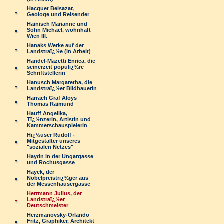
Hacquet Belsazar,
Geologe und Reisender
Hainisch Marianne und
Sohn Michael, wohnhaft
Wien III.
Hanaks Werke auf der
Landstraï¿½e (in Arbeit)
Handel-Mazetti Enrica, die
seinerzeit populï¿½re
Schriftstellerin
Hanusch Margaretha, die
Landstraï¿½er Bildhauerin
Harrach Graf Aloys
Thomas Raimund
Hauff Angelika,
Tï¿½nzerin, Artistin und
Kammerschauspielerin
Hï¿½user Rudolf -
Mitgestalter unseres
"sozialen Netzes"
Haydn in der Ungargasse
und Rochusgasse
Hayek, der
Nobelpreistrï¿½ger aus
der Messenhausergasse
Herrmann Julius, der
Landstraï¿½er
Deutschmeister
Herzmanovsky-Orlando
Fritz, Graphiker, Architekt