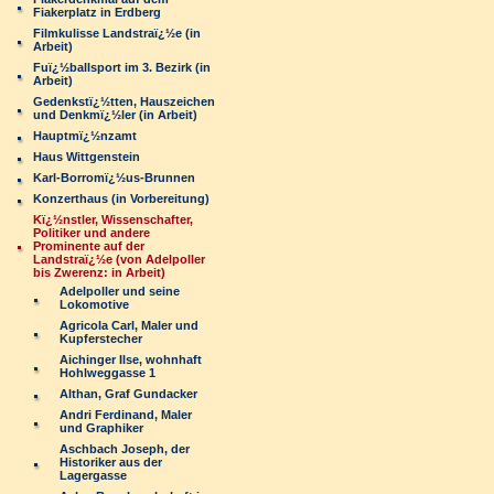
Fiakerplatz in Erdberg
Filmkulisse Landstraï¿½e (in
Arbeit)
Fuï¿½ballsport im 3. Bezirk (in
Arbeit)
Gedenkstï¿½tten, Hauszeichen
und Denkmï¿½ler (in Arbeit)
Hauptmï¿½nzamt
Haus Wittgenstein
Karl-Borromï¿½us-Brunnen
Konzerthaus (in Vorbereitung)
Kï¿½nstler, Wissenschafter,
Politiker und andere
Prominente auf der
Landstraï¿½e (von Adelpoller
bis Zwerenz: in Arbeit)
Adelpoller und seine
Lokomotive
Agricola Carl, Maler und
Kupferstecher
Aichinger Ilse, wohnhaft
Hohlweggasse 1
Althan, Graf Gundacker
Andri Ferdinand, Maler
und Graphiker
Aschbach Joseph, der
Historiker aus der
Lagergasse