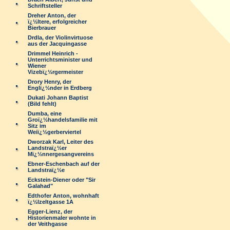
Schriftsteller
Dreher Anton, der
ï¿½ltere, erfolgreicher
Bierbrauer
Drdla, der Violinvirtuose
aus der Jacquingasse
Drimmel Heinrich -
Unterrichtsminister und
Wiener
Vizebï¿½rgermeister
Drory Henry, der
Englï¿½nder in Erdberg
Dukati Johann Baptist
(Bild fehlt)
Dumba, eine
Groï¿½handelsfamilie mit
Sitz im
Weiï¿½gerberviertel
Dworzak Karl, Leiter des
Landstraï¿½er
Mï¿½nnergesangvereins
Ebner-Eschenbach auf der
Landstraï¿½e
Eckstein-Diener oder "Sir
Galahad"
Edthofer Anton, wohnhaft
ï¿½lzeltgasse 1A
Egger-Lienz, der
Historienmaler wohnte in
der Veithgasse