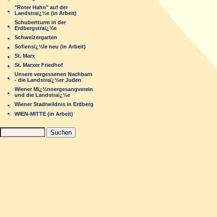
"Roter Hahn" auf der
Landstraï¿½e (in Arbeit)
Schubertturm in der
Erdbergstraï¿½e
Schweizergarten
Sofiensï¿½le neu (in Arbeit)
St. Marx
St. Marxer Friedhof
Unsere vergessenen Nachbarn
- die Landstraï¿½er Juden
Wiener Mï¿½nnergesangverein
und die Landstraï¿½e
Wiener Stadtwildnis in Erdberg
WIEN-MITTE (in Arbeit)