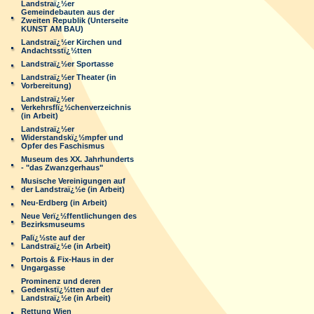
Landstraï¿½er
Gemeindebauten aus der
Zweiten Republik (Unterseite
KUNST AM BAU)
Landstraï¿½er Kirchen und
Andachtsstï¿½tten
Landstraï¿½er Sportasse
Landstraï¿½er Theater (in
Vorbereitung)
Landstraï¿½er
Verkehrsflï¿½chenverzeichnis
(in Arbeit)
Landstraï¿½er
Widerstandskï¿½mpfer und
Opfer des Faschismus
Museum des XX. Jahrhunderts
- "das Zwanzgerhaus"
Musische Vereinigungen auf
der Landstraï¿½e (in Arbeit)
Neu-Erdberg (in Arbeit)
Neue Verï¿½ffentlichungen des
Bezirksmuseums
Palï¿½ste auf der
Landstraï¿½e (in Arbeit)
Portois & Fix-Haus in der
Ungargasse
Prominenz und deren
Gedenkstï¿½tten auf der
Landstraï¿½e (in Arbeit)
Rettung Wien