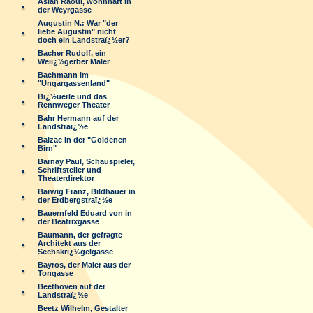
Aslan Raoul, wohnhaft in
der Weyrgasse
Augustin N.: War "der
liebe Augustin" nicht
doch ein Landstraï¿½er?
Bacher Rudolf, ein
Weiï¿½gerber Maler
Bachmann im
"Ungargassenland"
Bï¿½uerle und das
Rennweger Theater
Bahr Hermann auf der
Landstraï¿½e
Balzac in der "Goldenen
Birn"
Barnay Paul, Schauspieler,
Schriftsteller und
Theaterdirektor
Barwig Franz, Bildhauer in
der Erdbergstraï¿½e
Bauernfeld Eduard von in
der Beatrixgasse
Baumann, der gefragte
Architekt aus der
Sechskrï¿½gelgasse
Bayros, der Maler aus der
Tongasse
Beethoven auf der
Landstraï¿½e
Beetz Wilhelm, Gestalter