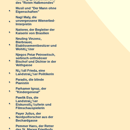
des "Roten Halbmondes"
Musil und "Der Mann ohne
Eigenschaften"
Nagl Maly, die
unvergessene Wienerlied-
Interpretin
Natterer, der Begleiter der
Kaiserin von Brasilien
Neuling Vinzenz,
Bierbrauer,
Etablissementbesitzer und
Wohltï¿½ter
Njegos Petar Petrowitsch,
serbisch-orthodoxer
Bischof und Dichter in der
Veithgasse
Nï¿½dl Frieda, eine
Landstraï¿½er Politikerin
Paradis, die blinde
Pianistin
Parhamer Ignaz, der
"Kindergeneral"
Pawlik Eva, die
Landstraï¿½er
Eiskunstlï¿½uferin und
Filmschauspielerin
Payer Julius, der
Nordpolforscher aus der
Bechardgasse
Pemmer Hans, der Retter
des St. Marxer Friedhofs