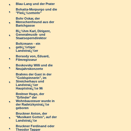
Blau-Lang und der Prater
Bohatta-Morpurgo und die
"Fleiï¿½zetterln"
Bohr Oskar, der
Menschenfreund aus der
Barichgasse
Bï¿½hm Karl, Dirigent,
Generalmusik- und
Staatsoperndirektor
Boltzmann - ein
gebï¿½rtiger
Landstraï¿½er
Borsody von, Eduard,
Filmregisseur
Boskovsky Willi und die
Neujahrskonzerte
Brahms der Gast in der
"Goldspinnerin", im
Streicherhaus und
Landstraï¿½er
Hauptstraï¿½e 96
Breitner Hugo, der
"Erfinder" der
Wohnbausteuer wurde in
der Radetzkystraï¿½e
geboren
Bruckner Anton, der
"Musikant Gottes", auf der
Landstraï¿½e
Bruckner Ferdinand oder
Theodor Tagger