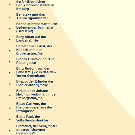
der ï¿½ffentlichen
Bedï¿½rfnisanstalten in
Erdberg
Benatzky und das
Arenbergparkviertel
Benedikt Ernst Martin, ein
bedeutender Journalist
(Bild fehlt)
Berg Alban auf der
Landstraï¿½e
Bernleithner Ernst, der
Historiker in der
Erdbergstraï¿½e
Bienek Gustav und "Die
Rabengasse"
Bing Rudolf, von der
Landstraï¿½e in das New
Yorker Opernhaus
Birago, der Erfinder der
Pionierlaufbrï¿½cke
Birkenstock Johann
Melchior, wohnhaft in der
Erdbergstraï¿½e
Blaas Carl von, der
Historienmaler aus der
Strohgasse
Blaha Paul, der
Volkstheaterdirektor
Blamauer, der Schï¿½pfer
unseres "eisernen
Bestandes"