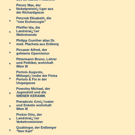
Perutz Max, der
Nobelpreistrï¿½ger aus
der Richardgasse
Petznek Elisabeth, die
"rote Erzherzogin"
Pfeiffer Ida, die
Landstraï¿½er
Weltreisende
Philipp Gunther alias Dr.
med. Placheta aus Erdberg
Piccaver Alfred, der
gefeierte Operntenor
Pittermann Bruno, Lehrer
und Politiker, wohnhaft
Wien III
Portois Auguste,
Mitbegrï¿½nder der Firma
Portois & Fix in der
Ungargasse
Powolny Michael, der
Jugendstil und die
WIENER KERAMIK
Preradovic Groï¿½vater
und Enkelin wohnhaft
Wien III
Probst Otto, der
Landstraï¿½er
Verkehrsminister
Qualtinger, der Erdberger
"Herr Karl"