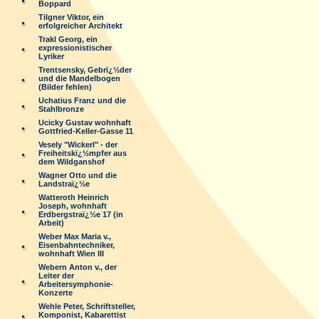
Boppard
Tilgner Viktor, ein
erfolgreicher Architekt
Trakl Georg, ein
expressionistischer
Lyriker
Trentsensky, Gebrï¿½der
und die Mandelbogen
(Bilder fehlen)
Uchatius Franz und die
Stahlbronze
Ucicky Gustav wohnhaft
Gottfried-Keller-Gasse 11
Vesely "Wickerl" - der
Freiheitskï¿½mpfer aus
dem Wildganshof
Wagner Otto und die
Landstraï¿½e
Watteroth Heinrich
Joseph, wohnhaft
Erdbergstraï¿½e 17 (in
Arbeit)
Weber Max Maria v.,
Eisenbahntechniker,
wohnhaft Wien III
Webern Anton v., der
Leiter der
Arbeitersymphonie-
Konzerte
Wehle Peter, Schriftsteller,
Komponist, Kabarettist