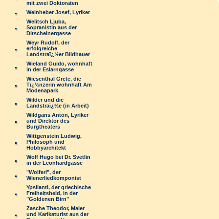
mit zwei Doktoraten
Weinheber Josef, Lyriker
Welitsch Ljuba,
Sopranistin aus der
Ditscheinergasse
Weyr Rudolf, der
erfolgreiche
Landstraï¿½er Bildhauer
Wieland Guido, wohnhaft
in der Eslarngasse
Wiesenthal Grete, die
Tï¿½nzerin wohnhaft Am
Modenapark
Wilder und die
Landstraï¿½e (in Arbeit)
Wildgans Anton, Lyriker
und Direktor des
Burgtheaters
Wittgenstein Ludwig,
Philosoph und
Hobbyarchitekt
Wolf Hugo bei Dr. Svetlin
in der Leonhardgasse
"Wolferl", der
Wienerliedkomponist
Ypsilanti, der griechische
Freiheitsheld, in der
"Goldenen Birn"
Zasche Theodor, Maler
und Karikaturist aus der