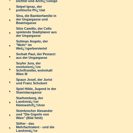
Dichter und Archï¿½ologe
Seipel Ignaz, der
politische Prï¿½lat
Sina, die Bankierfamilie in
der Ungargasse und
Beatrixgasse
Sitte Camillo, der Cello
spielende Stadtplaner aus
der Ungargasse
Soliman Angelo, der
"Mohr" im
Weiï¿½gerberviertel
Sorbait Paul, der Pestarzt
aus der Ungargasse
Soyfer Jura, der
revolutionï¿½re
Schriftsteller, wohnhaft
Wien III
Spaun Josef, der Jurist
und Franz Schubert
Spiel Hilde, Jugend in der
Stanislausgasse
Starhemberg, der
Landstraï¿½er
Heimwehrfï¿½hrer
Steinbrecher Alexander
und "Die Gigerln von
Wien" (Bild fehlt)
Stifter - das
Mehrfachtalent - und die
Landstraï¿½e