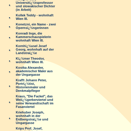
Universitï¿½tsprofessor
und slowakischer Dichter
(in Arbeit)
Kollek Teddy - wohnhaft
Wien III.
Konetzni, ein Name - zwei
Opernsï¿½ngerinnen
Konradi Inge, die
Kammerschauspielerin
wohnhaft Wien III.
Kornhï¿½usel Josef
Georg, wohnhaft auf der
Landstraï¿½e
Kï¿½rner Theodor,
wohnhaft Wien III.
Kostka Alexander,
akademischer Maler aus
der Ungargasse
Krafft Johann Peter,
Portrï¿½tist,
Historienmaler und
Denkmalpfleger
Kraus, "Die Fackel", das
Weiï¿½gerberviertel und
seine Verwandtschaft im
Fasanviertel
Kriehuber Joseph,
wohnhaft in der
Erdbergstraï¿½e und
Ungargasse
Krips Prof. Josef,