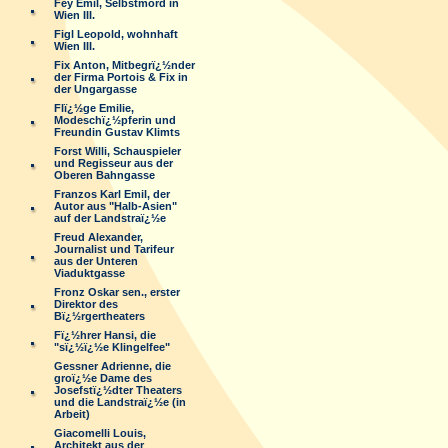
Fey Emil, Selbstmord in
Wien III.
Figl Leopold, wohnhaft
Wien III.
Fix Anton, Mitbegrï¿½nder
der Firma Portois & Fix in
der Ungargasse
Flï¿½ge Emilie,
Modeschï¿½pferin und
Freundin Gustav Klimts
Forst Willi, Schauspieler
und Regisseur aus der
Oberen Bahngasse
Franzos Karl Emil, der
Autor aus "Halb-Asien"
auf der Landstraï¿½e
Freud Alexander,
Journalist und Tarifeur
aus der Unteren
Viaduktgasse
Fronz Oskar sen., erster
Direktor des
Bï¿½rgertheaters
Fï¿½hrer Hansi, die
"sï¿½ï¿½e Klingelfee"
Gessner Adrienne, die
groï¿½e Dame des
Josefstï¿½dter Theaters
und die Landstraï¿½e (in
Arbeit)
Giacomelli Louis,
Architekt aus der