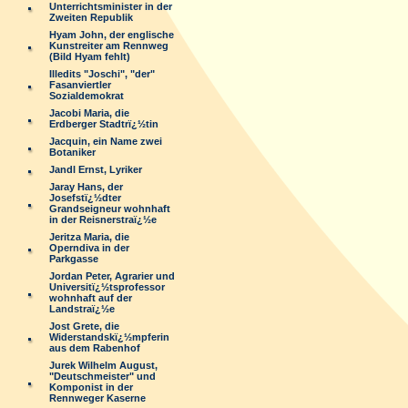
Unterrichtsminister in der
Zweiten Republik
Hyam John, der englische
Kunstreiter am Rennweg
(Bild Hyam fehlt)
Illedits "Joschi", "der"
Fasanviertler
Sozialdemokrat
Jacobi Maria, die
Erdberger Stadtrï¿½tin
Jacquin, ein Name zwei
Botaniker
Jandl Ernst, Lyriker
Jaray Hans, der
Josefstï¿½dter
Grandseigneur wohnhaft
in der Reisnerstraï¿½e
Jeritza Maria, die
Operndiva in der
Parkgasse
Jordan Peter, Agrarier und
Universitï¿½tsprofessor
wohnhaft auf der
Landstraï¿½e
Jost Grete, die
Widerstandskï¿½mpferin
aus dem Rabenhof
Jurek Wilhelm August,
"Deutschmeister" und
Komponist in der
Rennweger Kaserne