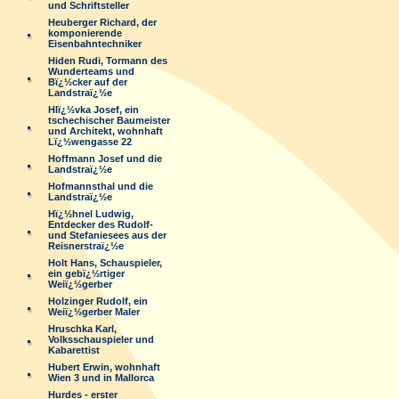
und Schriftsteller
Heuberger Richard, der
komponierende
Eisenbahntechniker
Hiden Rudi, Tormann des
Wunderteams und
Bï¿½cker auf der
Landstraï¿½e
Hlï¿½vka Josef, ein
tschechischer Baumeister
und Architekt, wohnhaft
Lï¿½wengasse 22
Hoffmann Josef und die
Landstraï¿½e
Hofmannsthal und die
Landstraï¿½e
Hï¿½hnel Ludwig,
Entdecker des Rudolf-
und Stefaniesees aus der
Reisnerstraï¿½e
Holt Hans, Schauspieler,
ein gebï¿½rtiger
Weiï¿½gerber
Holzinger Rudolf, ein
Weiï¿½gerber Maler
Hruschka Karl,
Volksschauspieler und
Kabarettist
Hubert Erwin, wohnhaft
Wien 3 und in Mallorca
Hurdes - erster