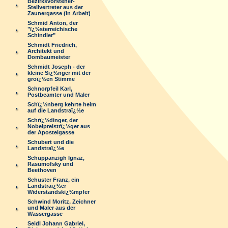
Bezirksvorsteher-
Stellvertreter aus der
Zaunergasse (in Arbeit)
Schmid Anton, der
"ï¿½sterreichische
Schindler"
Schmidt Friedrich,
Architekt und
Dombaumeister
Schmidt Joseph - der
kleine Sï¿½nger mit der
groï¿½en Stimme
Schnorpfeil Karl,
Postbeamter und Maler
Schï¿½nberg kehrte heim
auf die Landstraï¿½e
Schrï¿½dinger, der
Nobelpreistrï¿½ger aus
der Apostelgasse
Schubert und die
Landstraï¿½e
Schuppanzigh Ignaz,
Rasumofsky und
Beethoven
Schuster Franz, ein
Landstraï¿½er
Widerstandskï¿½mpfer
Schwind Moritz, Zeichner
und Maler aus der
Wassergasse
Seidl Johann Gabriel,