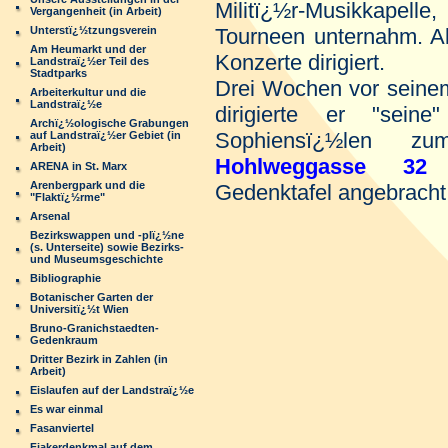
Militï¿½r-Musikkapel
Vergangenheit (in Arbeit)
Unterstï¿½tzungsverein
Tourneen unternahm. Al
Am Heumarkt und der
Konzerte dirigiert.
Landstraï¿½er Teil des
Stadtparks
Drei Wochen vor seinem
Arbeiterkultur und die
Landstraï¿½e
dirigierte er "sei
Archï¿½ologische Grabungen
Sophiensï¿½len z
auf Landstraï¿½er Gebiet (in
Arbeit)
Hohlweggasse 32
w
ARENA in St. Marx
Arenbergpark und die
Gedenktafel angebracht
"Flaktï¿½rme"
Arsenal
Bezirkswappen und -plï¿½ne
(s. Unterseite) sowie Bezirks-
und Museumsgeschichte
Bibliographie
Botanischer Garten der
Universitï¿½t Wien
Bruno-Granichstaedten-
Gedenkraum
Dritter Bezirk in Zahlen (in
Arbeit)
Eislaufen auf der Landstraï¿½e
Es war einmal
Fasanviertel
Fiakerdenkmal auf dem