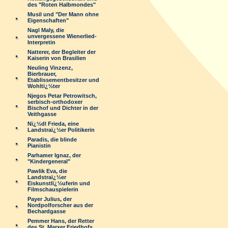
des "Roten Halbmondes"
Musil und "Der Mann ohne
Eigenschaften"
Nagl Maly, die
unvergessene Wienerlied-
Interpretin
Natterer, der Begleiter der
Kaiserin von Brasilien
Neuling Vinzenz,
Bierbrauer,
Etablissementbesitzer und
Wohltï¿½ter
Njegos Petar Petrowitsch,
serbisch-orthodoxer
Bischof und Dichter in der
Veithgasse
Nï¿½dl Frieda, eine
Landstraï¿½er Politikerin
Paradis, die blinde
Pianistin
Parhamer Ignaz, der
"Kindergeneral"
Pawlik Eva, die
Landstraï¿½er
Eiskunstlï¿½uferin und
Filmschauspielerin
Payer Julius, der
Nordpolforscher aus der
Bechardgasse
Pemmer Hans, der Retter
des St. Marxer Friedhofs