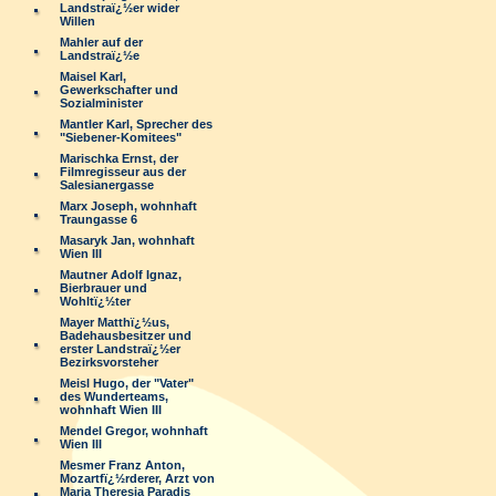
Landstraï¿½er wider
Willen
Mahler auf der
Landstraï¿½e
Maisel Karl,
Gewerkschafter und
Sozialminister
Mantler Karl, Sprecher des
"Siebener-Komitees"
Marischka Ernst, der
Filmregisseur aus der
Salesianergasse
Marx Joseph, wohnhaft
Traungasse 6
Masaryk Jan, wohnhaft
Wien III
Mautner Adolf Ignaz,
Bierbrauer und
Wohltï¿½ter
Mayer Matthï¿½us,
Badehausbesitzer und
erster Landstraï¿½er
Bezirksvorsteher
Meisl Hugo, der "Vater"
des Wunderteams,
wohnhaft Wien III
Mendel Gregor, wohnhaft
Wien III
Mesmer Franz Anton,
Mozartfï¿½rderer, Arzt von
Maria Theresia Paradis