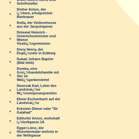
Schriftsteller
Dreher Anton, der
ï¿½ltere, erfolgreicher
Bierbrauer
Drdla, der Violinvirtuose
aus der Jacquingasse
Drimmel Heinrich -
Unterrichtsminister und
Wiener
Vizebï¿½rgermeister
Drory Henry, der
Englï¿½nder in Erdberg
Dukati Johann Baptist
(Bild fehlt)
Dumba, eine
Groï¿½handelsfamilie mit
Sitz im
Weiï¿½gerberviertel
Dworzak Karl, Leiter des
Landstraï¿½er
Mï¿½nnergesangvereins
Ebner-Eschenbach auf der
Landstraï¿½e
Eckstein-Diener oder "Sir
Galahad"
Edthofer Anton, wohnhaft
ï¿½lzeltgasse 1A
Egger-Lienz, der
Historienmaler wohnte in
der Veithgasse