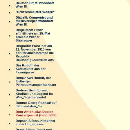
Deutsch Ernst, wohnhaft
Wien III.
"Deutschmeister-Wolferl"
Diabelli, Komponist und
Musikverleger, wohnhaft
Wien III.
Dingelstedt Franz
erï¿½ffnete am 25. Mai
1869 die Wiener
Staatsoper
Dinghofer Franz rief am
12. November 1918 von
der Parlamentsrampe die
Republik
Deutschï¿½sterreich aus
Dirr Rudolf, der
Karikaturist aus der
Fasangasse
Ditmar Karl Rudolf, der
Erdberger
Petroleumlampenfabrikant
Doderer Heimito von,
Kindheit und Jugend im
Weiï¿½gerberviertel
Donner Georg Raphael auf
der Landstraï¿½e
Door Anton alias Doctor,
Konzertpianist (Foto fehlt)
Dopsch Alfons, Historiker
in der Ungargasse
Drach Albert, Jurist und