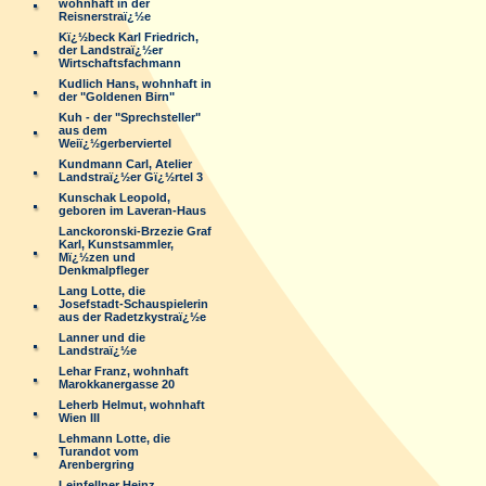
wohnhaft in der
Reisnerstraï¿½e
Kï¿½beck Karl Friedrich,
der Landstraï¿½er
Wirtschaftsfachmann
Kudlich Hans, wohnhaft in
der "Goldenen Birn"
Kuh - der "Sprechsteller"
aus dem
Weiï¿½gerberviertel
Kundmann Carl, Atelier
Landstraï¿½er Gï¿½rtel 3
Kunschak Leopold,
geboren im Laveran-Haus
Lanckoronski-Brzezie Graf
Karl, Kunstsammler,
Mï¿½zen und
Denkmalpfleger
Lang Lotte, die
Josefstadt-Schauspielerin
aus der Radetzkystraï¿½e
Lanner und die
Landstraï¿½e
Lehar Franz, wohnhaft
Marokkanergasse 20
Leherb Helmut, wohnhaft
Wien III
Lehmann Lotte, die
Turandot vom
Arenbergring
Leinfellner Heinz,