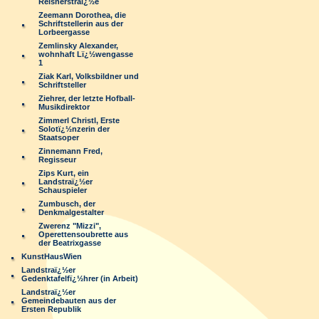
Reisnerstraï¿½e
Zeemann Dorothea, die
Schriftstellerin aus der
Lorbeergasse
Zemlinsky Alexander,
wohnhaft Lï¿½wengasse
1
Ziak Karl, Volksbildner und
Schriftsteller
Ziehrer, der letzte Hofball-
Musikdirektor
Zimmerl Christl, Erste
Solotï¿½nzerin der
Staatsoper
Zinnemann Fred,
Regisseur
Zips Kurt, ein
Landstraï¿½er
Schauspieler
Zumbusch, der
Denkmalgestalter
Zwerenz "Mizzi",
Operettensoubrette aus
der Beatrixgasse
KunstHausWien
Landstraï¿½er
Gedenktafelfï¿½hrer (in Arbeit)
Landstraï¿½er
Gemeindebauten aus der
Ersten Republik