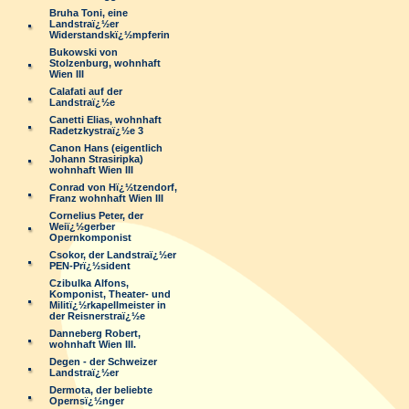
Bruha Toni, eine
Landstraï¿½er
Widerstandskï¿½mpferin
Bukowski von
Stolzenburg, wohnhaft
Wien III
Calafati auf der
Landstraï¿½e
Canetti Elias, wohnhaft
Radetzkystraï¿½e 3
Canon Hans (eigentlich
Johann Strasiripka)
wohnhaft Wien III
Conrad von Hï¿½tzendorf,
Franz wohnhaft Wien III
Cornelius Peter, der
Weiï¿½gerber
Opernkomponist
Csokor, der Landstraï¿½er
PEN-Prï¿½sident
Czibulka Alfons,
Komponist, Theater- und
Militï¿½rkapellmeister in
der Reisnerstraï¿½e
Danneberg Robert,
wohnhaft Wien III.
Degen - der Schweizer
Landstraï¿½er
Dermota, der beliebte
Opernsï¿½nger