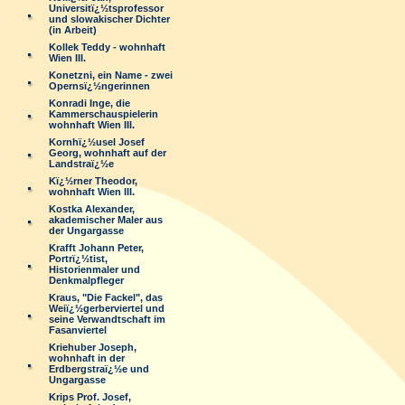
Universitï¿½tsprofessor
und slowakischer Dichter
(in Arbeit)
Kollek Teddy - wohnhaft
Wien III.
Konetzni, ein Name - zwei
Opernsï¿½ngerinnen
Konradi Inge, die
Kammerschauspielerin
wohnhaft Wien III.
Kornhï¿½usel Josef
Georg, wohnhaft auf der
Landstraï¿½e
Kï¿½rner Theodor,
wohnhaft Wien III.
Kostka Alexander,
akademischer Maler aus
der Ungargasse
Krafft Johann Peter,
Portrï¿½tist,
Historienmaler und
Denkmalpfleger
Kraus, "Die Fackel", das
Weiï¿½gerberviertel und
seine Verwandtschaft im
Fasanviertel
Kriehuber Joseph,
wohnhaft in der
Erdbergstraï¿½e und
Ungargasse
Krips Prof. Josef,