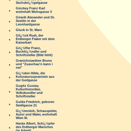
Sechskrï¿½gelgasse
Ginzkey Franz Karl
wohnhaft Mohsgasse 3
Girardi Alexander und Dr.
Svetlin in der
Leonhardgasse
Gluck in St. Marx
Glï¿½ck Rudi, der
Erdberger Fiaker mit dem
Kaiserbart
Grï¿½ffer Franz,
Buchhï¿½ndler und
Schriftsteller (Bild fehlt)
Granichstaedten Bruno
und "Zuaschau'n kann i
net"
Gï¿½den Hilde, die
Koloratursopranistin aus
der Gerlgasse
Gugitz Gustav,
Kulturhistoriker,
Volkskundler und
Schriftsteller
Gulda Friedrich, geboren
Seidlgasse 21
Gï¿½tersloh, Schauspieler,
Autor und Maler, wohnhaft
Wien III.
Hacke Albert, Schï¿½pfer
des Erdberger Marsches
(in Arbeit)