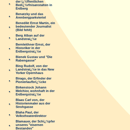
der ï¿½ffentlichen
Bedï¿½rfnisanstalten in
Erdberg
Benatzky und das
Arenbergparkviertel
Benedikt Ernst Martin, ein
bedeutender Journalist
(Bild fehlt)
Berg Alban auf der
Landstraï¿½e
Bernleithner Ernst, der
Historiker in der
Erdbergstraï¿½e
Bienek Gustav und "Die
Rabengasse"
Bing Rudolf, von der
Landstraï¿½e in das New
Yorker Opernhaus
Birago, der Erfinder der
Pionierlaufbrï¿½cke
Birkenstock Johann
Melchior, wohnhaft in der
Erdbergstraï¿½e
Blaas Carl von, der
Historienmaler aus der
Strohgasse
Blaha Paul, der
Volkstheaterdirektor
Blamauer, der Schï¿½pfer
unseres "eisernen
Bestandes"