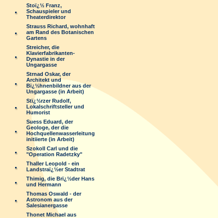
Stoï¿½ Franz,
Schauspieler und
Theaterdirektor
Strauss Richard, wohnhaft
am Rand des Botanischen
Gartens
Streicher, die
Klavierfabrikanten-
Dynastie in der
Ungargasse
Strnad Oskar, der
Architekt und
Bï¿½hnenbildner aus der
Ungargasse (in Arbeit)
Stï¿½rzer Rudolf,
Lokalschriftsteller und
Humorist
Suess Eduard, der
Geologe, der die
Hochquellenwasserleitung
initiierte (in Arbeit)
Szokoll Carl und die
"Operation Radetzky"
Thaller Leopold - ein
Landstraï¿½er Stadtrat
Thimig, die Brï¿½der Hans
und Hermann
Thomas Oswald - der
Astronom aus der
Salesianergasse
Thonet Michael aus