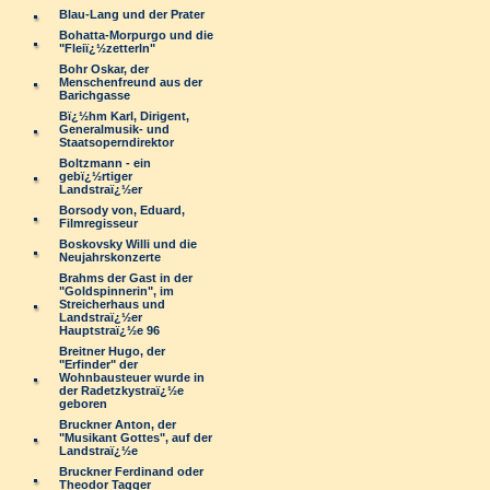
Blau-Lang und der Prater
Bohatta-Morpurgo und die
"Fleiï¿½zetterln"
Bohr Oskar, der
Menschenfreund aus der
Barichgasse
Bï¿½hm Karl, Dirigent,
Generalmusik- und
Staatsoperndirektor
Boltzmann - ein
gebï¿½rtiger
Landstraï¿½er
Borsody von, Eduard,
Filmregisseur
Boskovsky Willi und die
Neujahrskonzerte
Brahms der Gast in der
"Goldspinnerin", im
Streicherhaus und
Landstraï¿½er
Hauptstraï¿½e 96
Breitner Hugo, der
"Erfinder" der
Wohnbausteuer wurde in
der Radetzkystraï¿½e
geboren
Bruckner Anton, der
"Musikant Gottes", auf der
Landstraï¿½e
Bruckner Ferdinand oder
Theodor Tagger