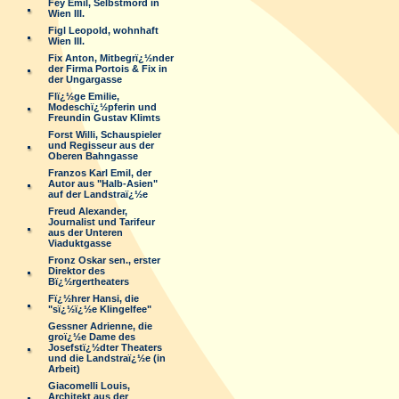
Fey Emil, Selbstmord in
Wien III.
Figl Leopold, wohnhaft
Wien III.
Fix Anton, Mitbegrï¿½nder
der Firma Portois & Fix in
der Ungargasse
Flï¿½ge Emilie,
Modeschï¿½pferin und
Freundin Gustav Klimts
Forst Willi, Schauspieler
und Regisseur aus der
Oberen Bahngasse
Franzos Karl Emil, der
Autor aus "Halb-Asien"
auf der Landstraï¿½e
Freud Alexander,
Journalist und Tarifeur
aus der Unteren
Viaduktgasse
Fronz Oskar sen., erster
Direktor des
Bï¿½rgertheaters
Fï¿½hrer Hansi, die
"sï¿½ï¿½e Klingelfee"
Gessner Adrienne, die
groï¿½e Dame des
Josefstï¿½dter Theaters
und die Landstraï¿½e (in
Arbeit)
Giacomelli Louis,
Architekt aus der