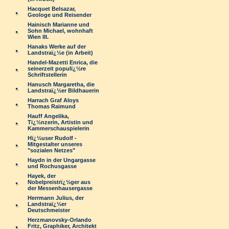
Hacquet Belsazar,
Geologe und Reisender
Hainisch Marianne und
Sohn Michael, wohnhaft
Wien III.
Hanaks Werke auf der
Landstraï¿½e (in Arbeit)
Handel-Mazetti Enrica, die
seinerzeit populï¿½re
Schriftstellerin
Hanusch Margaretha, die
Landstraï¿½er Bildhauerin
Harrach Graf Aloys
Thomas Raimund
Hauff Angelika,
Tï¿½nzerin, Artistin und
Kammerschauspielerin
Hï¿½user Rudolf -
Mitgestalter unseres
"sozialen Netzes"
Haydn in der Ungargasse
und Rochusgasse
Hayek, der
Nobelpreistrï¿½ger aus
der Messenhausergasse
Herrmann Julius, der
Landstraï¿½er
Deutschmeister
Herzmanovsky-Orlando
Fritz, Graphiker, Architekt