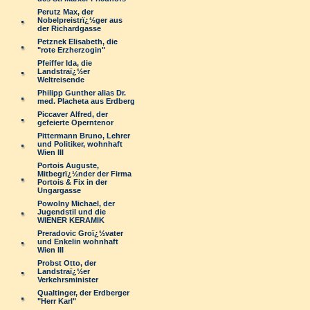
Perutz Max, der
Nobelpreistrï¿½ger aus
der Richardgasse
Petznek Elisabeth, die
"rote Erzherzogin"
Pfeiffer Ida, die
Landstraï¿½er
Weltreisende
Philipp Gunther alias Dr.
med. Placheta aus Erdberg
Piccaver Alfred, der
gefeierte Operntenor
Pittermann Bruno, Lehrer
und Politiker, wohnhaft
Wien III
Portois Auguste,
Mitbegrï¿½nder der Firma
Portois & Fix in der
Ungargasse
Powolny Michael, der
Jugendstil und die
WIENER KERAMIK
Preradovic Groï¿½vater
und Enkelin wohnhaft
Wien III
Probst Otto, der
Landstraï¿½er
Verkehrsminister
Qualtinger, der Erdberger
"Herr Karl"