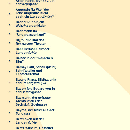
Aslan Raoul, wohnhaft in
der Weyrgasse
Augustin N.: War "der
liebe Augustin" nicht
doch ein Landstraï¿½er?
Bacher Rudolf, ein
Weiï¿½gerber Maler
Bachmann im
"Ungargassenland"
Bï¿½uerle und das
Rennweger Theater
Bahr Hermann auf der
Landstraï¿½e
Balzac in der "Goldenen
Birn"
Barnay Paul, Schauspieler,
Schriftsteller und
Theaterdirektor
Barwig Franz, Bildhauer in
der Erdbergstraï¿½e
Bauernfeld Eduard von in
der Beatrixgasse
Baumann, der gefragte
Architekt aus der
Sechskrï¿½gelgasse
Bayros, der Maler aus der
Tongasse
Beethoven auf der
Landstraï¿½e
Beetz Wilhelm, Gestalter