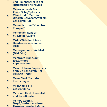
und Hausbesitzer in der
Rauchfangkehrergasse
Messerschmidt Franz
Xaver, Schï¿½pfer der
Charakterkï¿½pfe im
Unteren Belvedere, war ein
Landstraï¿½er
Metternich, der "Kutscher
Europas"
Metternich-Sandor
Fï¿½rstin Pauline
Miklas Wilhelm, letzter
Bundesprï¿½sident vor
1938
Montoyer Louis, Architekt
(Bild fehlt)
Morawetz Franz, der
Erbauer des
Sophienbades
Moser Johann Baptist, der
groï¿½e Landstraï¿½er
Volkssï¿½nger
Moser "Kolo" auf der
Landstraï¿½e
Mozart und die
Landstraï¿½e
Muhr Adelbert, Journalist
und Schriftsteller
Mundy, Jaromir,
Begrï¿½nder der Wiener
Rettungsgesellschaft und