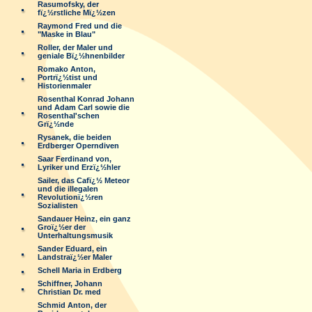
Rasumofsky, der
fï¿½rstliche Mï¿½zen
Raymond Fred und die
"Maske in Blau"
Roller, der Maler und
geniale Bï¿½hnenbilder
Romako Anton,
Portrï¿½tist und
Historienmaler
Rosenthal Konrad Johann
und Adam Carl sowie die
Rosenthal'schen
Grï¿½nde
Rysanek, die beiden
Erdberger Operndiven
Saar Ferdinand von,
Lyriker und Erzï¿½hler
Sailer, das Cafï¿½ Meteor
und die illegalen
Revolutionï¿½ren
Sozialisten
Sandauer Heinz, ein ganz
Groï¿½er der
Unterhaltungsmusik
Sander Eduard, ein
Landstraï¿½er Maler
Schell Maria in Erdberg
Schiffner, Johann
Christian Dr. med
Schmid Anton, der