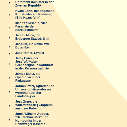
Unterrichtsminister in der
Zweiten Republik
Hyam John, der englische
Kunstreiter am Rennweg
(Bild Hyam fehlt)
Illedits "Joschi", "der"
Fasanviertler
Sozialdemokrat
Jacobi Maria, die
Erdberger Stadtrï¿½tin
Jacquin, ein Name zwei
Botaniker
Jandl Ernst, Lyriker
Jaray Hans, der
Josefstï¿½dter
Grandseigneur wohnhaft
in der Reisnerstraï¿½e
Jeritza Maria, die
Operndiva in der
Parkgasse
Jordan Peter, Agrarier und
Universitï¿½tsprofessor
wohnhaft auf der
Landstraï¿½e
Jost Grete, die
Widerstandskï¿½mpferin
aus dem Rabenhof
Jurek Wilhelm August,
"Deutschmeister" und
Komponist in der
Rennweger Kaserne