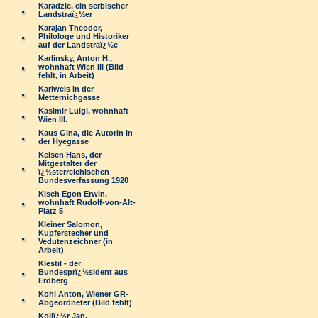
Karadzic, ein serbischer
Landstraï¿½er
Karajan Theodor,
Philologe und Historiker
auf der Landstraï¿½e
Karlinsky, Anton H.,
wohnhaft Wien III (Bild
fehlt, in Arbeit)
Karlweis in der
Metternichgasse
Kasimir Luigi, wohnhaft
Wien III.
Kaus Gina, die Autorin in
der Hyegasse
Kelsen Hans, der
Mitgestalter der
ï¿½sterreichischen
Bundesverfassung 1920
Kisch Egon Erwin,
wohnhaft Rudolf-von-Alt-
Platz 5
Kleiner Salomon,
Kupferstecher und
Vedutenzeichner (in
Arbeit)
Klestil - der
Bundesprï¿½sident aus
Erdberg
Kohl Anton, Wiener GR-
Abgeordneter (Bild fehlt)
Kollï¿½r Jan,