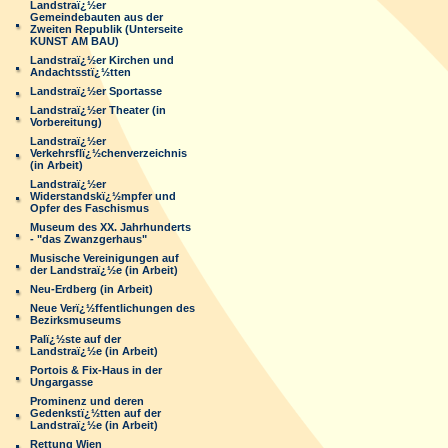
Landstraï¿½er
Gemeindebauten aus der
Zweiten Republik (Unterseite
KUNST AM BAU)
Landstraï¿½er Kirchen und
Andachtsstï¿½tten
Landstraï¿½er Sportasse
Landstraï¿½er Theater (in
Vorbereitung)
Landstraï¿½er
Verkehrsflï¿½chenverzeichnis
(in Arbeit)
Landstraï¿½er
Widerstandskï¿½mpfer und
Opfer des Faschismus
Museum des XX. Jahrhunderts
- "das Zwanzgerhaus"
Musische Vereinigungen auf
der Landstraï¿½e (in Arbeit)
Neu-Erdberg (in Arbeit)
Neue Verï¿½ffentlichungen des
Bezirksmuseums
Palï¿½ste auf der
Landstraï¿½e (in Arbeit)
Portois & Fix-Haus in der
Ungargasse
Prominenz und deren
Gedenkstï¿½tten auf der
Landstraï¿½e (in Arbeit)
Rettung Wien