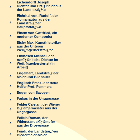
Eichendorff Joseph,
Dichter und Erzï¿½hler auf
der Landstraï¿½e
Eichthal von, Rudolf, der
Romanautor aus der
Landstraï¿½er
Hauptstraï¿½e
Einem von Gottfried, ein
moderner Komponist
Eisler Max, Kunsthistoriker
aus der Unteren
Weiï¿½gerberstraï¿½e
Eminescu Michael, der
rumï¿½nische Dichter im
Weiï¿½gerberviertel (in
Arbeit)
Engelhart, Landstraï¿½er
Maler und Bildhauer
Englisch Franz, der treue
Helfer Prof. Pemmers
Eugen von Savoyen
Farkas in der Ungargasse
Felder Cajetan, der Wiener
Bï¿½rgermeister aus der
Ungargasse
Felleis Roman, der
Widerstandskï¿½mpfer
aus der Drorygasse
Fendi, der Landstraï¿½er
Biedermeier-Maler