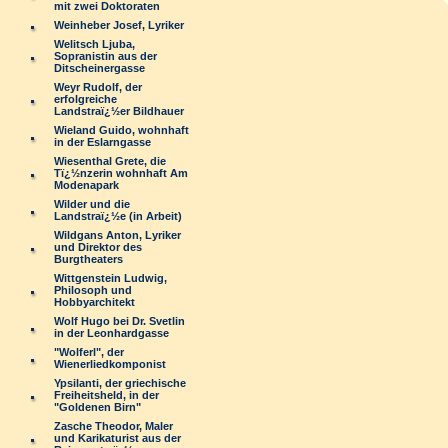
mit zwei Doktoraten
Weinheber Josef, Lyriker
Welitsch Ljuba,
Sopranistin aus der
Ditscheinergasse
Weyr Rudolf, der
erfolgreiche
Landstraï¿½er Bildhauer
Wieland Guido, wohnhaft
in der Eslarngasse
Wiesenthal Grete, die
Tï¿½nzerin wohnhaft Am
Modenapark
Wilder und die
Landstraï¿½e (in Arbeit)
Wildgans Anton, Lyriker
und Direktor des
Burgtheaters
Wittgenstein Ludwig,
Philosoph und
Hobbyarchitekt
Wolf Hugo bei Dr. Svetlin
in der Leonhardgasse
"Wolferl", der
Wienerliedkomponist
Ypsilanti, der griechische
Freiheitsheld, in der
"Goldenen Birn"
Zasche Theodor, Maler
und Karikaturist aus der