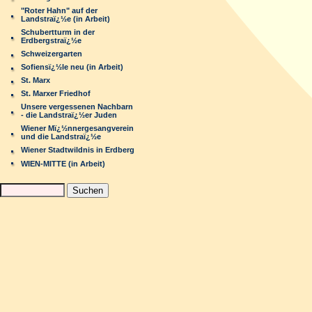
"Roter Hahn" auf der
Landstraï¿½e (in Arbeit)
Schubertturm in der
Erdbergstraï¿½e
Schweizergarten
Sofiensï¿½le neu (in Arbeit)
St. Marx
St. Marxer Friedhof
Unsere vergessenen Nachbarn
- die Landstraï¿½er Juden
Wiener Mï¿½nnergesangverein
und die Landstraï¿½e
Wiener Stadtwildnis in Erdberg
WIEN-MITTE (in Arbeit)