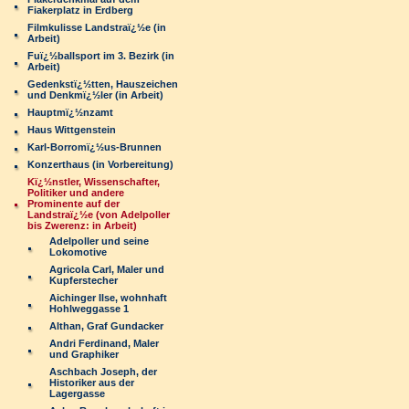
Fiakerplatz in Erdberg
Filmkulisse Landstraï¿½e (in
Arbeit)
Fuï¿½ballsport im 3. Bezirk (in
Arbeit)
Gedenkstï¿½tten, Hauszeichen
und Denkmï¿½ler (in Arbeit)
Hauptmï¿½nzamt
Haus Wittgenstein
Karl-Borromï¿½us-Brunnen
Konzerthaus (in Vorbereitung)
Kï¿½nstler, Wissenschafter,
Politiker und andere
Prominente auf der
Landstraï¿½e (von Adelpoller
bis Zwerenz: in Arbeit)
Adelpoller und seine
Lokomotive
Agricola Carl, Maler und
Kupferstecher
Aichinger Ilse, wohnhaft
Hohlweggasse 1
Althan, Graf Gundacker
Andri Ferdinand, Maler
und Graphiker
Aschbach Joseph, der
Historiker aus der
Lagergasse