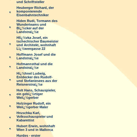
und Schriftsteller
Heuberger Richard, der
komponierende
Eisenbahntechniker
Hiden Rudi, Tormann des
Wunderteams und
Bï¿½cker auf der
Landstraï¿½e
Hlï¿½vka Josef, ein
tschechischer Baumeister
und Architekt, wohnhaft
Lï¿½wengasse 22
Hoffmann Josef und die
Landstraï¿½e
Hofmannsthal und die
Landstraï¿½e
Hï¿½hnel Ludwig,
Entdecker des Rudolf-
und Stefaniesees aus der
Reisnerstraï¿½e
Holt Hans, Schauspieler,
ein gebï¿½rtiger
Weiï¿½gerber
Holzinger Rudolf, ein
Weiï¿½gerber Maler
Hruschka Karl,
Volksschauspieler und
Kabarettist
Hubert Erwin, wohnhaft
Wien 3 und in Mallorca
Hurdes - erster