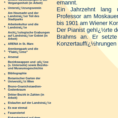
ernannt.
Vergangenheit (in Arbeit)
Ein Jahrzehnt lang u
Unterstï¿½tzungsverein
Am Heumarkt und der
Professor am Moskauer
Landstraï¿½er Teil des
Stadtparks
bis 1901 am Wiener Kon
Arbeiterkultur und die
Landstraï¿½e
Der Pianist gehï¿½rte 
Archï¿½ologische Grabungen
Brahms an. Er setzt
auf Landstraï¿½er Gebiet (in
Arbeit)
Konzertauffï¿½hrungen a
ARENA in St. Marx
Arenbergpark und die
"Flaktï¿½rme"
Arsenal
Bezirkswappen und -plï¿½ne
(s. Unterseite) sowie Bezirks-
und Museumsgeschichte
Bibliographie
Botanischer Garten der
Universitï¿½t Wien
Bruno-Granichstaedten-
Gedenkraum
Dritter Bezirk in Zahlen (in
Arbeit)
Eislaufen auf der Landstraï¿½e
Es war einmal
Fasanviertel
Fiakerdenkmal auf dem