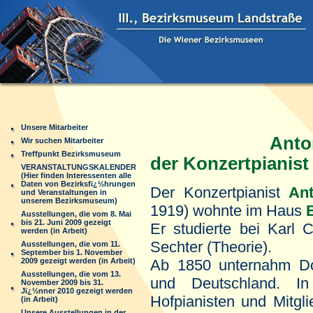
Unsere Mitarbeiter
Anto
Wir suchen Mitarbeiter
Treffpunkt Bezirksmuseum
der Konzertpianist
VERANSTALTUNGSKALENDER
(Hier finden Interessenten alle
Daten von Bezirksfï¿½hrungen
Der Konzertpianist
An
und Veranstaltungen in
unserem Bezirksmuseum)
1919) wohnte im Haus
Ausstellungen, die vom 8. Mai
bis 21. Juni 2009 gezeigt
Er studierte bei Karl 
werden (in Arbeit)
Sechter (Theorie).
Ausstellungen, die vom 11.
September bis 1. November
2009 gezeigt werden (in Arbeit)
Ab 1850 unternahm Doo
Ausstellungen, die vom 13.
und Deutschland. I
November 2009 bis 31.
Jï¿½nner 2010 gezeigt werden
Hofpianisten und Mitgl
(in Arbeit)
Unsere Ausstellungen in der