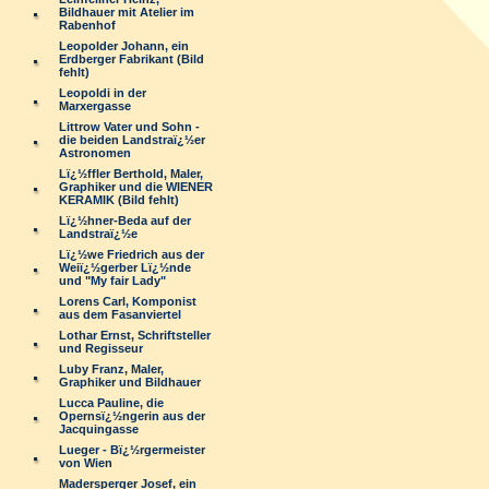
Bildhauer mit Atelier im
Rabenhof
Leopolder Johann, ein
Erdberger Fabrikant (Bild
fehlt)
Leopoldi in der
Marxergasse
Littrow Vater und Sohn -
die beiden Landstraï¿½er
Astronomen
Lï¿½ffler Berthold, Maler,
Graphiker und die WIENER
KERAMIK (Bild fehlt)
Lï¿½hner-Beda auf der
Landstraï¿½e
Lï¿½we Friedrich aus der
Weiï¿½gerber Lï¿½nde
und "My fair Lady"
Lorens Carl, Komponist
aus dem Fasanviertel
Lothar Ernst, Schriftsteller
und Regisseur
Luby Franz, Maler,
Graphiker und Bildhauer
Lucca Pauline, die
Opernsï¿½ngerin aus der
Jacquingasse
Lueger - Bï¿½rgermeister
von Wien
Madersperger Josef, ein