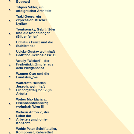
Boppard
Tilgner Viktor, ein
erfolgreicher Architekt
Trakl Georg, ein
expressionistischer
Lyriker
Trentsensky, Gebrï¿½der
und die Mandelbogen
(Bilder fehlen)
Uchatius Franz und die
Stahlbronze
Ucicky Gustav wohnhaft
Gottfried-Keller-Gasse 11
Vesely "Wickerl" - der
Freiheitskï¿½mpfer aus
dem Wildganshof
Wagner Otto und die
Landstraï¿½e
Watteroth Heinrich
Joseph, wohnhaft
Erdbergstraï¿½e 17 (in
Arbeit)
Weber Max Maria v.,
Eisenbahntechniker,
wohnhaft Wien III
Webern Anton v., der
Leiter der
Arbeitersymphonie-
Konzerte
Wehle Peter, Schriftsteller,
Komponist, Kabarettist