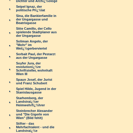
Dichter und Archï¿½ologe
Seipel Ignaz, der
politische Prï¿½lat
Sina, die Bankierfamilie in
der Ungargasse und
Beatrixgasse
Sitte Camillo, der Cello
spielende Stadtplaner aus
der Ungargasse
Soliman Angelo, der
"Mohr" im
Weiï¿½gerberviertel
Sorbait Paul, der Pestarzt
aus der Ungargasse
Soyfer Jura, der
revolutionï¿½re
Schriftsteller, wohnhaft
Wien III
Spaun Josef, der Jurist
und Franz Schubert
Spiel Hilde, Jugend in der
Stanislausgasse
Starhemberg, der
Landstraï¿½er
Heimwehrfï¿½hrer
Steinbrecher Alexander
und "Die Gigerln von
Wien" (Bild fehlt)
Stifter - das
Mehrfachtalent - und die
Landstraï¿½e