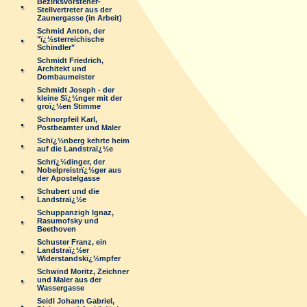
Bezirksvorsteher-
Stellvertreter aus der
Zaunergasse (in Arbeit)
Schmid Anton, der
"ï¿½sterreichische
Schindler"
Schmidt Friedrich,
Architekt und
Dombaumeister
Schmidt Joseph - der
kleine Sï¿½nger mit der
groï¿½en Stimme
Schnorpfeil Karl,
Postbeamter und Maler
Schï¿½nberg kehrte heim
auf die Landstraï¿½e
Schrï¿½dinger, der
Nobelpreistrï¿½ger aus
der Apostelgasse
Schubert und die
Landstraï¿½e
Schuppanzigh Ignaz,
Rasumofsky und
Beethoven
Schuster Franz, ein
Landstraï¿½er
Widerstandskï¿½mpfer
Schwind Moritz, Zeichner
und Maler aus der
Wassergasse
Seidl Johann Gabriel,