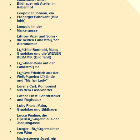
Bildhauer mit Atelier im
Rabenhof
Leopolder Johann, ein
Erdberger Fabrikant (Bild
fehlt)
Leopoldi in der
Marxergasse
Littrow Vater und Sohn -
die beiden Landstraï¿½er
Astronomen
Lï¿½ffler Berthold, Maler,
Graphiker und die WIENER
KERAMIK (Bild fehlt)
Lï¿½hner-Beda auf der
Landstraï¿½e
Lï¿½we Friedrich aus der
Weiï¿½gerber Lï¿½nde
und "My fair Lady"
Lorens Carl, Komponist
aus dem Fasanviertel
Lothar Ernst, Schriftsteller
und Regisseur
Luby Franz, Maler,
Graphiker und Bildhauer
Lucca Pauline, die
Opernsï¿½ngerin aus der
Jacquingasse
Lueger - Bï¿½rgermeister
von Wien
Madersperger Josef, ein