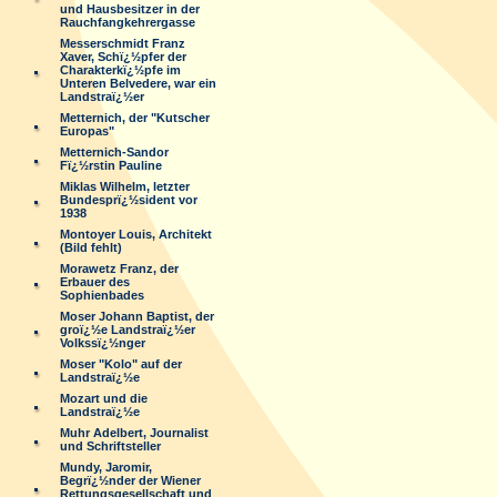
und Hausbesitzer in der
Rauchfangkehrergasse
Messerschmidt Franz
Xaver, Schï¿½pfer der
Charakterkï¿½pfe im
Unteren Belvedere, war ein
Landstraï¿½er
Metternich, der "Kutscher
Europas"
Metternich-Sandor
Fï¿½rstin Pauline
Miklas Wilhelm, letzter
Bundesprï¿½sident vor
1938
Montoyer Louis, Architekt
(Bild fehlt)
Morawetz Franz, der
Erbauer des
Sophienbades
Moser Johann Baptist, der
groï¿½e Landstraï¿½er
Volkssï¿½nger
Moser "Kolo" auf der
Landstraï¿½e
Mozart und die
Landstraï¿½e
Muhr Adelbert, Journalist
und Schriftsteller
Mundy, Jaromir,
Begrï¿½nder der Wiener
Rettungsgesellschaft und