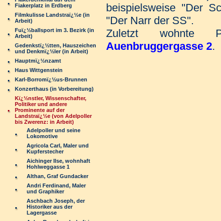
beispielsweise "Der S
Fiakerplatz in Erdberg
Filmkulisse Landstraï¿½e (in
"Der Narr der SS".
Arbeit)
Fuï¿½ballsport im 3. Bezirk (in
Zuletzt wohnte
Arbeit)
Auenbruggergasse 2
.
Gedenkstï¿½tten, Hauszeichen
und Denkmï¿½ler (in Arbeit)
Hauptmï¿½nzamt
Haus Wittgenstein
Karl-Borromï¿½us-Brunnen
Konzerthaus (in Vorbereitung)
Kï¿½nstler, Wissenschafter,
Politiker und andere
Prominente auf der
Landstraï¿½e (von Adelpoller
bis Zwerenz: in Arbeit)
Adelpoller und seine
Lokomotive
Agricola Carl, Maler und
Kupferstecher
Aichinger Ilse, wohnhaft
Hohlweggasse 1
Althan, Graf Gundacker
Andri Ferdinand, Maler
und Graphiker
Aschbach Joseph, der
Historiker aus der
Lagergasse