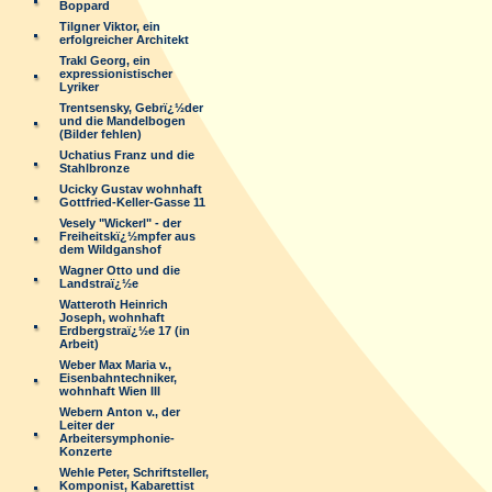
Boppard
Tilgner Viktor, ein
erfolgreicher Architekt
Trakl Georg, ein
expressionistischer
Lyriker
Trentsensky, Gebrï¿½der
und die Mandelbogen
(Bilder fehlen)
Uchatius Franz und die
Stahlbronze
Ucicky Gustav wohnhaft
Gottfried-Keller-Gasse 11
Vesely "Wickerl" - der
Freiheitskï¿½mpfer aus
dem Wildganshof
Wagner Otto und die
Landstraï¿½e
Watteroth Heinrich
Joseph, wohnhaft
Erdbergstraï¿½e 17 (in
Arbeit)
Weber Max Maria v.,
Eisenbahntechniker,
wohnhaft Wien III
Webern Anton v., der
Leiter der
Arbeitersymphonie-
Konzerte
Wehle Peter, Schriftsteller,
Komponist, Kabarettist