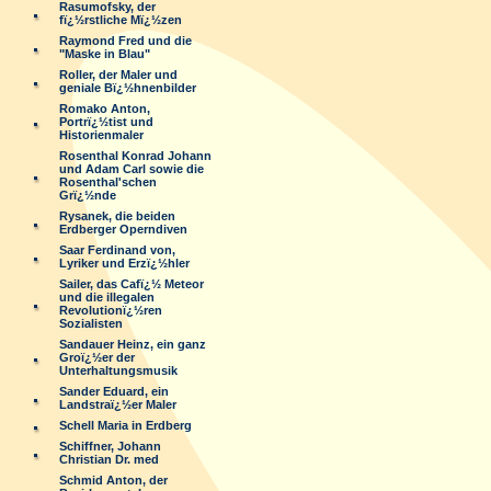
Rasumofsky, der
fï¿½rstliche Mï¿½zen
Raymond Fred und die
"Maske in Blau"
Roller, der Maler und
geniale Bï¿½hnenbilder
Romako Anton,
Portrï¿½tist und
Historienmaler
Rosenthal Konrad Johann
und Adam Carl sowie die
Rosenthal'schen
Grï¿½nde
Rysanek, die beiden
Erdberger Operndiven
Saar Ferdinand von,
Lyriker und Erzï¿½hler
Sailer, das Cafï¿½ Meteor
und die illegalen
Revolutionï¿½ren
Sozialisten
Sandauer Heinz, ein ganz
Groï¿½er der
Unterhaltungsmusik
Sander Eduard, ein
Landstraï¿½er Maler
Schell Maria in Erdberg
Schiffner, Johann
Christian Dr. med
Schmid Anton, der