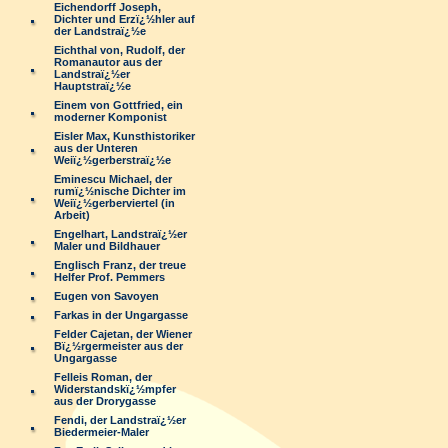
Eichendorff Joseph,
Dichter und Erzï¿½hler auf
der Landstraï¿½e
Eichthal von, Rudolf, der
Romanautor aus der
Landstraï¿½er
Hauptstraï¿½e
Einem von Gottfried, ein
moderner Komponist
Eisler Max, Kunsthistoriker
aus der Unteren
Weiï¿½gerberstraï¿½e
Eminescu Michael, der
rumï¿½nische Dichter im
Weiï¿½gerberviertel (in
Arbeit)
Engelhart, Landstraï¿½er
Maler und Bildhauer
Englisch Franz, der treue
Helfer Prof. Pemmers
Eugen von Savoyen
Farkas in der Ungargasse
Felder Cajetan, der Wiener
Bï¿½rgermeister aus der
Ungargasse
Felleis Roman, der
Widerstandskï¿½mpfer
aus der Drorygasse
Fendi, der Landstraï¿½er
Biedermeier-Maler