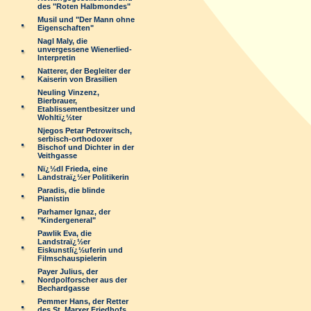
des "Roten Halbmondes"
Musil und "Der Mann ohne
Eigenschaften"
Nagl Maly, die
unvergessene Wienerlied-
Interpretin
Natterer, der Begleiter der
Kaiserin von Brasilien
Neuling Vinzenz,
Bierbrauer,
Etablissementbesitzer und
Wohltï¿½ter
Njegos Petar Petrowitsch,
serbisch-orthodoxer
Bischof und Dichter in der
Veithgasse
Nï¿½dl Frieda, eine
Landstraï¿½er Politikerin
Paradis, die blinde
Pianistin
Parhamer Ignaz, der
"Kindergeneral"
Pawlik Eva, die
Landstraï¿½er
Eiskunstlï¿½uferin und
Filmschauspielerin
Payer Julius, der
Nordpolforscher aus der
Bechardgasse
Pemmer Hans, der Retter
des St. Marxer Friedhofs