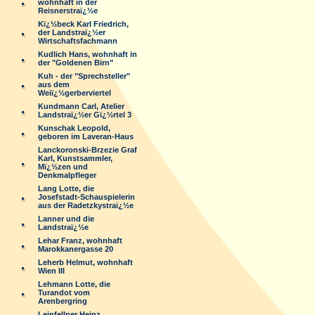
wohnhaft in der
Reisnerstraï¿½e
Kï¿½beck Karl Friedrich,
der Landstraï¿½er
Wirtschaftsfachmann
Kudlich Hans, wohnhaft in
der "Goldenen Birn"
Kuh - der "Sprechsteller"
aus dem
Weiï¿½gerberviertel
Kundmann Carl, Atelier
Landstraï¿½er Gï¿½rtel 3
Kunschak Leopold,
geboren im Laveran-Haus
Lanckoronski-Brzezie Graf
Karl, Kunstsammler,
Mï¿½zen und
Denkmalpfleger
Lang Lotte, die
Josefstadt-Schauspielerin
aus der Radetzkystraï¿½e
Lanner und die
Landstraï¿½e
Lehar Franz, wohnhaft
Marokkanergasse 20
Leherb Helmut, wohnhaft
Wien III
Lehmann Lotte, die
Turandot vom
Arenbergring
Leinfellner Heinz,