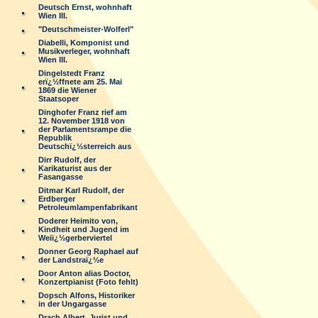
Deutsch Ernst, wohnhaft
Wien III.
"Deutschmeister-Wolferl"
Diabelli, Komponist und
Musikverleger, wohnhaft
Wien III.
Dingelstedt Franz
erï¿½ffnete am 25. Mai
1869 die Wiener
Staatsoper
Dinghofer Franz rief am
12. November 1918 von
der Parlamentsrampe die
Republik
Deutschï¿½sterreich aus
Dirr Rudolf, der
Karikaturist aus der
Fasangasse
Ditmar Karl Rudolf, der
Erdberger
Petroleumlampenfabrikant
Doderer Heimito von,
Kindheit und Jugend im
Weiï¿½gerberviertel
Donner Georg Raphael auf
der Landstraï¿½e
Door Anton alias Doctor,
Konzertpianist (Foto fehlt)
Dopsch Alfons, Historiker
in der Ungargasse
Drach Albert, Jurist und