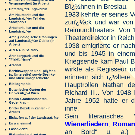
Vergangenheit (in Arbeit)
Bï¿½hnen in Breslau.
Unterstï¿½tzungsverein
1933 kehrte er seines 
Am Heumarkt und der
Landstraï¿½er Teil des
zurï¿½ck und war von 
Stadtparks
Arbeiterkultur und die
Raimundtheaters. Von 1
Landstraï¿½e
Theaterdirektor in Reic
Archï¿½ologische Grabungen
auf Landstraï¿½er Gebiet (in
1938 emigrierte er nac
Arbeit)
ARENA in St. Marx
und bis 1945 in einem
Arenbergpark und die
"Flaktï¿½rme"
Kriegsende kam Paul B
Arsenal
wirkte als Regisseur u
Bezirkswappen und -plï¿½ne
(s. Unterseite) sowie Bezirks-
erinnern sich ï¿½ltere
und Museumsgeschichte
Hauptrollen Nathan d
Bibliographie
Botanischer Garten der
Richard III.. Von 1948
Universitï¿½t Wien
Jahre 1952 hatte er di
Bruno-Granichstaedten-
Gedenkraum
inne.
Dritter Bezirk in Zahlen (in
Arbeit)
Sein literarisch
Eislaufen auf der Landstraï¿½e
Wienerliedern
,
Roman
Es war einmal
Fasanviertel
an Bord" u. a.
Fiakerdenkmal auf dem