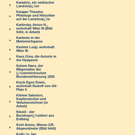
Karadzic, ein serbischer
Landstraï¿½er
Karajan Theodor,
Philologe und Historiker
auf der Landstraï¿½e
Karlinsky, Anton H.,
wohnhaft Wien III (Bild
fehlt, in Arbeit)
Karlweis in der
Metternichgasse
Kasimir Luigi, wohnhaft
Wien III.
Kaus Gina, die Autorin in
der Hyegasse
Kelsen Hans, der
Mitgestalter der
ï¿½sterreichischen
Bundesverfassung 1920
Kisch Egon Erwin,
wohnhaft Rudolf-von-Alt-
Platz 5
Kleiner Salomon,
Kupferstecher und
Vedutenzeichner (in
Arbeit)
Klestil - der
Bundesprï¿½sident aus
Erdberg
Kohl Anton, Wiener GR-
Abgeordneter (Bild fehlt)
Kollï¿½r Jan,