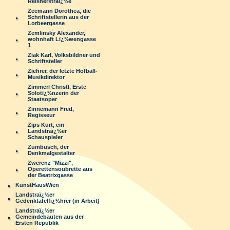
Reisnerstraï¿½e
Zeemann Dorothea, die
Schriftstellerin aus der
Lorbeergasse
Zemlinsky Alexander,
wohnhaft Lï¿½wengasse
1
Ziak Karl, Volksbildner und
Schriftsteller
Ziehrer, der letzte Hofball-
Musikdirektor
Zimmerl Christl, Erste
Solotï¿½nzerin der
Staatsoper
Zinnemann Fred,
Regisseur
Zips Kurt, ein
Landstraï¿½er
Schauspieler
Zumbusch, der
Denkmalgestalter
Zwerenz "Mizzi",
Operettensoubrette aus
der Beatrixgasse
KunstHausWien
Landstraï¿½er
Gedenktafelfï¿½hrer (in Arbeit)
Landstraï¿½er
Gemeindebauten aus der
Ersten Republik