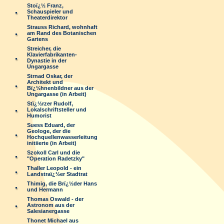
Stoï¿½ Franz,
Schauspieler und
Theaterdirektor
Strauss Richard, wohnhaft
am Rand des Botanischen
Gartens
Streicher, die
Klavierfabrikanten-
Dynastie in der
Ungargasse
Strnad Oskar, der
Architekt und
Bï¿½hnenbildner aus der
Ungargasse (in Arbeit)
Stï¿½rzer Rudolf,
Lokalschriftsteller und
Humorist
Suess Eduard, der
Geologe, der die
Hochquellenwasserleitung
initiierte (in Arbeit)
Szokoll Carl und die
"Operation Radetzky"
Thaller Leopold - ein
Landstraï¿½er Stadtrat
Thimig, die Brï¿½der Hans
und Hermann
Thomas Oswald - der
Astronom aus der
Salesianergasse
Thonet Michael aus