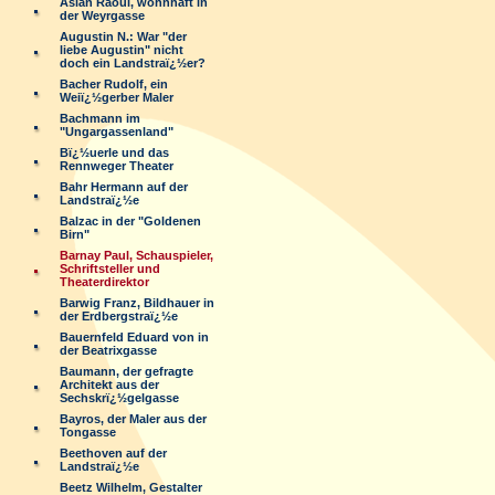
Aslan Raoul, wohnhaft in
der Weyrgasse
Augustin N.: War "der
liebe Augustin" nicht
doch ein Landstraï¿½er?
Bacher Rudolf, ein
Weiï¿½gerber Maler
Bachmann im
"Ungargassenland"
Bï¿½uerle und das
Rennweger Theater
Bahr Hermann auf der
Landstraï¿½e
Balzac in der "Goldenen
Birn"
Barnay Paul, Schauspieler,
Schriftsteller und
Theaterdirektor
Barwig Franz, Bildhauer in
der Erdbergstraï¿½e
Bauernfeld Eduard von in
der Beatrixgasse
Baumann, der gefragte
Architekt aus der
Sechskrï¿½gelgasse
Bayros, der Maler aus der
Tongasse
Beethoven auf der
Landstraï¿½e
Beetz Wilhelm, Gestalter