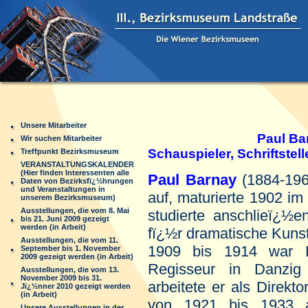
Unsere Mitarbeiter
Paul Ba
Wir suchen Mitarbeiter
Schauspieler, Schriftstel
Treffpunkt Bezirksmuseum
VERANSTALTUNGSKALENDER
(Hier finden Interessenten alle
Paul Barnay
(1884-196
Daten von Bezirksfï¿½hrungen
und Veranstaltungen in
auf, maturierte 1902 i
unserem Bezirksmuseum)
Ausstellungen, die vom 8. Mai
studierte anschlieï¿½e
bis 21. Juni 2009 gezeigt
werden (in Arbeit)
fï¿½r dramatische Kunst
Ausstellungen, die vom 11.
1909 bis 1914 war B
September bis 1. November
2009 gezeigt werden (in Arbeit)
Regisseur in Danzig
Ausstellungen, die vom 13.
November 2009 bis 31.
arbeitete er als Direkt
Jï¿½nner 2010 gezeigt werden
(in Arbeit)
von 1921 bis 1933 al
Unsere Ausstellungen in der