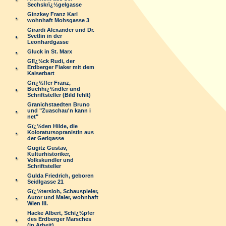
Sechskrï¿½gelgasse
Ginzkey Franz Karl
wohnhaft Mohsgasse 3
Girardi Alexander und Dr.
Svetlin in der
Leonhardgasse
Gluck in St. Marx
Glï¿½ck Rudi, der
Erdberger Fiaker mit dem
Kaiserbart
Grï¿½ffer Franz,
Buchhï¿½ndler und
Schriftsteller (Bild fehlt)
Granichstaedten Bruno
und "Zuaschau'n kann i
net"
Gï¿½den Hilde, die
Koloratursopranistin aus
der Gerlgasse
Gugitz Gustav,
Kulturhistoriker,
Volkskundler und
Schriftsteller
Gulda Friedrich, geboren
Seidlgasse 21
Gï¿½tersloh, Schauspieler,
Autor und Maler, wohnhaft
Wien III.
Hacke Albert, Schï¿½pfer
des Erdberger Marsches
(in Arbeit)