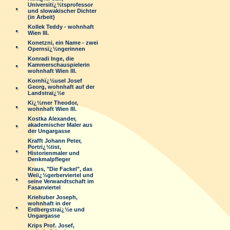
Universitï¿½tsprofessor
und slowakischer Dichter
(in Arbeit)
Kollek Teddy - wohnhaft
Wien III.
Konetzni, ein Name - zwei
Opernsï¿½ngerinnen
Konradi Inge, die
Kammerschauspielerin
wohnhaft Wien III.
Kornhï¿½usel Josef
Georg, wohnhaft auf der
Landstraï¿½e
Kï¿½rner Theodor,
wohnhaft Wien III.
Kostka Alexander,
akademischer Maler aus
der Ungargasse
Krafft Johann Peter,
Portrï¿½tist,
Historienmaler und
Denkmalpfleger
Kraus, "Die Fackel", das
Weiï¿½gerberviertel und
seine Verwandtschaft im
Fasanviertel
Kriehuber Joseph,
wohnhaft in der
Erdbergstraï¿½e und
Ungargasse
Krips Prof. Josef,