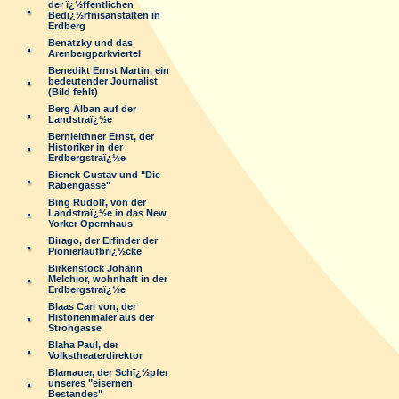
der ï¿½ffentlichen
Bedï¿½rfnisanstalten in
Erdberg
Benatzky und das
Arenbergparkviertel
Benedikt Ernst Martin, ein
bedeutender Journalist
(Bild fehlt)
Berg Alban auf der
Landstraï¿½e
Bernleithner Ernst, der
Historiker in der
Erdbergstraï¿½e
Bienek Gustav und "Die
Rabengasse"
Bing Rudolf, von der
Landstraï¿½e in das New
Yorker Opernhaus
Birago, der Erfinder der
Pionierlaufbrï¿½cke
Birkenstock Johann
Melchior, wohnhaft in der
Erdbergstraï¿½e
Blaas Carl von, der
Historienmaler aus der
Strohgasse
Blaha Paul, der
Volkstheaterdirektor
Blamauer, der Schï¿½pfer
unseres "eisernen
Bestandes"