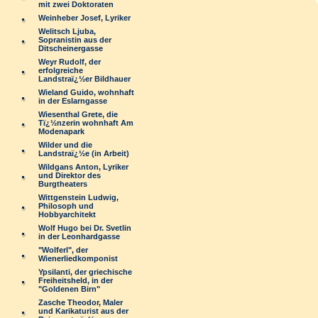
mit zwei Doktoraten
Weinheber Josef, Lyriker
Welitsch Ljuba,
Sopranistin aus der
Ditscheinergasse
Weyr Rudolf, der
erfolgreiche
Landstraï¿½er Bildhauer
Wieland Guido, wohnhaft
in der Eslarngasse
Wiesenthal Grete, die
Tï¿½nzerin wohnhaft Am
Modenapark
Wilder und die
Landstraï¿½e (in Arbeit)
Wildgans Anton, Lyriker
und Direktor des
Burgtheaters
Wittgenstein Ludwig,
Philosoph und
Hobbyarchitekt
Wolf Hugo bei Dr. Svetlin
in der Leonhardgasse
"Wolferl", der
Wienerliedkomponist
Ypsilanti, der griechische
Freiheitsheld, in der
"Goldenen Birn"
Zasche Theodor, Maler
und Karikaturist aus der