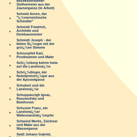
Bezirksvorsteher-
Stellvertreter aus der
Zaunergasse (in Arbeit)
Schmid Anton, der
"ï¿½sterreichische
Schindler"
Schmidt Friedrich,
Architekt und
Dombaumeister
Schmidt Joseph - der
kleine Sï¿½nger mit der
groï¿½en Stimme
Schnorpfeil Karl,
Postbeamter und Maler
Schï¿½nberg kehrte heim
auf die Landstraï¿½e
Schrï¿½dinger, der
Nobelpreistrï¿½ger aus
der Apostelgasse
Schubert und die
Landstraï¿½e
Schuppanzigh Ignaz,
Rasumofsky und
Beethoven
Schuster Franz, ein
Landstraï¿½er
Widerstandskï¿½mpfer
Schwind Moritz, Zeichner
und Maler aus der
Wassergasse
Seidl Johann Gabriel,