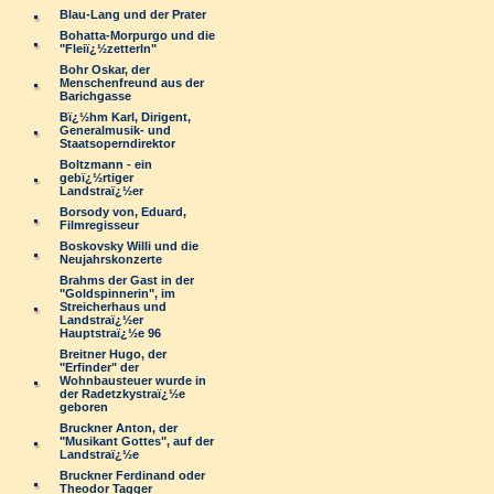
Blau-Lang und der Prater
Bohatta-Morpurgo und die
"Fleiï¿½zetterln"
Bohr Oskar, der
Menschenfreund aus der
Barichgasse
Bï¿½hm Karl, Dirigent,
Generalmusik- und
Staatsoperndirektor
Boltzmann - ein
gebï¿½rtiger
Landstraï¿½er
Borsody von, Eduard,
Filmregisseur
Boskovsky Willi und die
Neujahrskonzerte
Brahms der Gast in der
"Goldspinnerin", im
Streicherhaus und
Landstraï¿½er
Hauptstraï¿½e 96
Breitner Hugo, der
"Erfinder" der
Wohnbausteuer wurde in
der Radetzkystraï¿½e
geboren
Bruckner Anton, der
"Musikant Gottes", auf der
Landstraï¿½e
Bruckner Ferdinand oder
Theodor Tagger