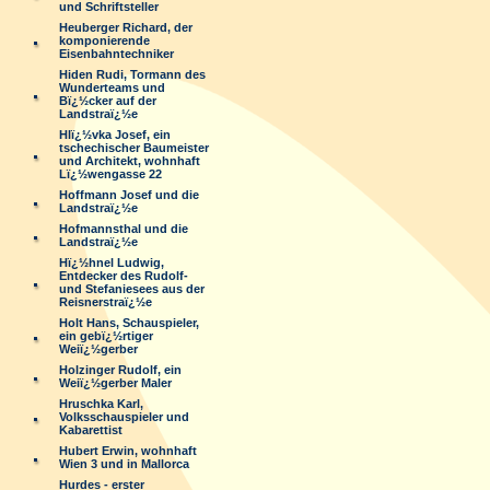
und Schriftsteller
Heuberger Richard, der
komponierende
Eisenbahntechniker
Hiden Rudi, Tormann des
Wunderteams und
Bï¿½cker auf der
Landstraï¿½e
Hlï¿½vka Josef, ein
tschechischer Baumeister
und Architekt, wohnhaft
Lï¿½wengasse 22
Hoffmann Josef und die
Landstraï¿½e
Hofmannsthal und die
Landstraï¿½e
Hï¿½hnel Ludwig,
Entdecker des Rudolf-
und Stefaniesees aus der
Reisnerstraï¿½e
Holt Hans, Schauspieler,
ein gebï¿½rtiger
Weiï¿½gerber
Holzinger Rudolf, ein
Weiï¿½gerber Maler
Hruschka Karl,
Volksschauspieler und
Kabarettist
Hubert Erwin, wohnhaft
Wien 3 und in Mallorca
Hurdes - erster