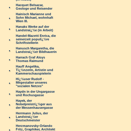
Hacquet Belsazar,
Geologe und Reisender
Hainisch Marianne und
Sohn Michael, wohnhaft
Wien III.
Hanaks Werke auf der
Landstraï¿½e (in Arbeit)
Handel-Mazetti Enrica, die
seinerzeit populï¿½re
Schriftstellerin
Hanusch Margaretha, die
Landstraï¿½er Bildhauerin
Harrach Graf Aloys
Thomas Raimund
Hauff Angelika,
Tï¿½nzerin, Artistin und
Kammerschauspielerin
Hï¿½user Rudolf -
Mitgestalter unseres
"sozialen Netzes"
Haydn in der Ungargasse
und Rochusgasse
Hayek, der
Nobelpreistrï¿½ger aus
der Messenhausergasse
Herrmann Julius, der
Landstraï¿½er
Deutschmeister
Herzmanovsky-Orlando
Fritz, Graphiker, Architekt