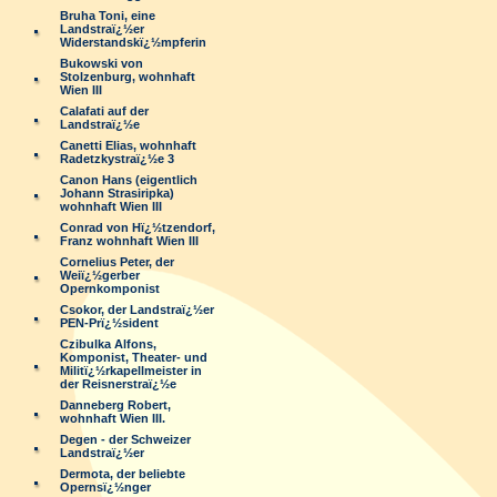
Bruha Toni, eine
Landstraï¿½er
Widerstandskï¿½mpferin
Bukowski von
Stolzenburg, wohnhaft
Wien III
Calafati auf der
Landstraï¿½e
Canetti Elias, wohnhaft
Radetzkystraï¿½e 3
Canon Hans (eigentlich
Johann Strasiripka)
wohnhaft Wien III
Conrad von Hï¿½tzendorf,
Franz wohnhaft Wien III
Cornelius Peter, der
Weiï¿½gerber
Opernkomponist
Csokor, der Landstraï¿½er
PEN-Prï¿½sident
Czibulka Alfons,
Komponist, Theater- und
Militï¿½rkapellmeister in
der Reisnerstraï¿½e
Danneberg Robert,
wohnhaft Wien III.
Degen - der Schweizer
Landstraï¿½er
Dermota, der beliebte
Opernsï¿½nger