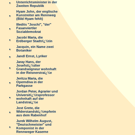
Unterrichtsminister in der
Zweiten Republik
Hyam John, der englische
Kunstreiter am Rennweg
(Bild Hyam fehlt)
Illedits "Joschi", "der"
Fasanviertler
Sozialdemokrat
Jacobi Maria, die
Erdberger Stadtrï¿½tin
Jacquin, ein Name zwei
Botaniker
Jandl Ernst, Lyriker
Jaray Hans, der
Josefstï¿½dter
Grandseigneur wohnhaft
in der Reisnerstraï¿½e
Jeritza Maria, die
Operndiva in der
Parkgasse
Jordan Peter, Agrarier und
Universitï¿½tsprofessor
wohnhaft auf der
Landstraï¿½e
Jost Grete, die
Widerstandskï¿½mpferin
aus dem Rabenhof
Jurek Wilhelm August,
"Deutschmeister" und
Komponist in der
Rennweger Kaserne