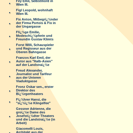
Fey Emil, Selbstmord in
Wien III.
Figl Leopold, wohnhaft
Wien III.
Fix Anton, Mitbegrï¿½nder
der Firma Portois & Fix in
der Ungargasse
Flï¿½ge Emilie,
Modeschï¿½pferin und
Freundin Gustav Klimts
Forst Willi, Schauspieler
und Regisseur aus der
Oberen Bahngasse
Franzos Karl Emil, der
Autor aus "Halb-Asien"
auf der Landstraï¿½e
Freud Alexander,
Journalist und Tarifeur
aus der Unteren
Viaduktgasse
Fronz Oskar sen., erster
Direktor des
Bï¿½rgertheaters
Fï¿½hrer Hansi, die
"sï¿½ï¿½e Klingelfee"
Gessner Adrienne, die
groï¿½e Dame des
Josefstï¿½dter Theaters
und die Landstraï¿½e (in
Arbeit)
Giacomelli Louis,
Architekt aus der