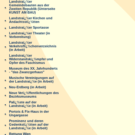
Landstraï¿½er
Gemeindebauten aus der
Zweiten Republik (Unterseite
KUNST AM BAU)
Landstraï¿½er Kirchen und
Andachtsstï¿½tten
Landstraï¿½er Sportasse
Landstraï¿½er Theater (in
Vorbereitung)
Landstraï¿½er
Verkehrsflï¿½chenverzeichnis
(in Arbeit)
Landstraï¿½er
Widerstandskï¿½mpfer und
Opfer des Faschismus
Museum des XX. Jahrhunderts
- "das Zwanzgerhaus"
Musische Vereinigungen auf
der Landstraï¿½e (in Arbeit)
Neu-Erdberg (in Arbeit)
Neue Verï¿½ffentlichungen des
Bezirksmuseums
Palï¿½ste auf der
Landstraï¿½e (in Arbeit)
Portois & Fix-Haus in der
Ungargasse
Prominenz und deren
Gedenkstï¿½tten auf der
Landstraï¿½e (in Arbeit)
Rettung Wien