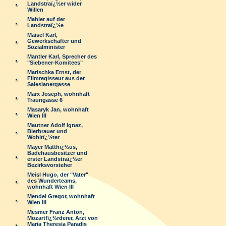
Landstraï¿½er wider
Willen
Mahler auf der
Landstraï¿½e
Maisel Karl,
Gewerkschafter und
Sozialminister
Mantler Karl, Sprecher des
"Siebener-Komitees"
Marischka Ernst, der
Filmregisseur aus der
Salesianergasse
Marx Joseph, wohnhaft
Traungasse 6
Masaryk Jan, wohnhaft
Wien III
Mautner Adolf Ignaz,
Bierbrauer und
Wohltï¿½ter
Mayer Matthï¿½us,
Badehausbesitzer und
erster Landstraï¿½er
Bezirksvorsteher
Meisl Hugo, der "Vater"
des Wunderteams,
wohnhaft Wien III
Mendel Gregor, wohnhaft
Wien III
Mesmer Franz Anton,
Mozartfï¿½rderer, Arzt von
Maria Theresia Paradis