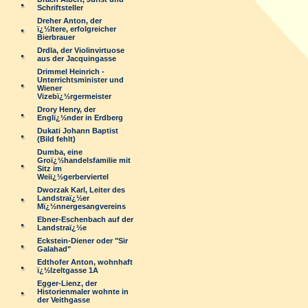
Schriftsteller
Dreher Anton, der
ï¿½ltere, erfolgreicher
Bierbrauer
Drdla, der Violinvirtuose
aus der Jacquingasse
Drimmel Heinrich -
Unterrichtsminister und
Wiener
Vizebï¿½rgermeister
Drory Henry, der
Englï¿½nder in Erdberg
Dukati Johann Baptist
(Bild fehlt)
Dumba, eine
Groï¿½handelsfamilie mit
Sitz im
Weiï¿½gerberviertel
Dworzak Karl, Leiter des
Landstraï¿½er
Mï¿½nnergesangvereins
Ebner-Eschenbach auf der
Landstraï¿½e
Eckstein-Diener oder "Sir
Galahad"
Edthofer Anton, wohnhaft
ï¿½lzeltgasse 1A
Egger-Lienz, der
Historienmaler wohnte in
der Veithgasse