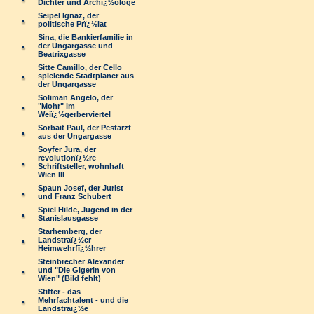
Dichter und Archï¿½ologe
Seipel Ignaz, der
politische Prï¿½lat
Sina, die Bankierfamilie in
der Ungargasse und
Beatrixgasse
Sitte Camillo, der Cello
spielende Stadtplaner aus
der Ungargasse
Soliman Angelo, der
"Mohr" im
Weiï¿½gerberviertel
Sorbait Paul, der Pestarzt
aus der Ungargasse
Soyfer Jura, der
revolutionï¿½re
Schriftsteller, wohnhaft
Wien III
Spaun Josef, der Jurist
und Franz Schubert
Spiel Hilde, Jugend in der
Stanislausgasse
Starhemberg, der
Landstraï¿½er
Heimwehrfï¿½hrer
Steinbrecher Alexander
und "Die Gigerln von
Wien" (Bild fehlt)
Stifter - das
Mehrfachtalent - und die
Landstraï¿½e