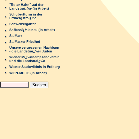
"Roter Hahn" auf der
Landstraï¿½e (in Arbeit)
Schubertturm in der
Erdbergstraï¿½e
Schweizergarten
Sofiensï¿½le neu (in Arbeit)
St. Marx
St. Marxer Friedhof
Unsere vergessenen Nachbarn
- die Landstraï¿½er Juden
Wiener Mï¿½nnergesangverein
und die Landstraï¿½e
Wiener Stadtwildnis in Erdberg
WIEN-MITTE (in Arbeit)