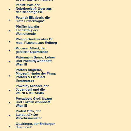
Perutz Max, der
Nobelpreistrï¿½ger aus
der Richardgasse
Petznek Elisabeth, die
"rote Erzherzogin"
Pfeiffer Ida, die
Landstraï¿½er
Weltreisende
Philipp Gunther alias Dr.
med. Placheta aus Erdberg
Piccaver Alfred, der
gefeierte Operntenor
Pittermann Bruno, Lehrer
und Politiker, wohnhaft
Wien III
Portois Auguste,
Mitbegrï¿½nder der Firma
Portois & Fix in der
Ungargasse
Powolny Michael, der
Jugendstil und die
WIENER KERAMIK
Preradovic Groï¿½vater
und Enkelin wohnhaft
Wien III
Probst Otto, der
Landstraï¿½er
Verkehrsminister
Qualtinger, der Erdberger
"Herr Karl"