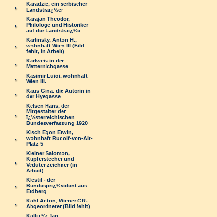
Karadzic, ein serbischer
Landstraï¿½er
Karajan Theodor,
Philologe und Historiker
auf der Landstraï¿½e
Karlinsky, Anton H.,
wohnhaft Wien III (Bild
fehlt, in Arbeit)
Karlweis in der
Metternichgasse
Kasimir Luigi, wohnhaft
Wien III.
Kaus Gina, die Autorin in
der Hyegasse
Kelsen Hans, der
Mitgestalter der
ï¿½sterreichischen
Bundesverfassung 1920
Kisch Egon Erwin,
wohnhaft Rudolf-von-Alt-
Platz 5
Kleiner Salomon,
Kupferstecher und
Vedutenzeichner (in
Arbeit)
Klestil - der
Bundesprï¿½sident aus
Erdberg
Kohl Anton, Wiener GR-
Abgeordneter (Bild fehlt)
Kollï¿½r Jan,