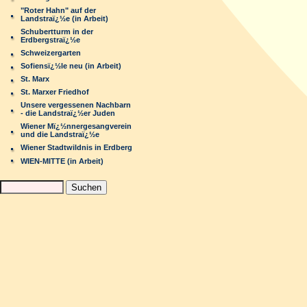
"Roter Hahn" auf der
Landstraï¿½e (in Arbeit)
Schubertturm in der
Erdbergstraï¿½e
Schweizergarten
Sofiensï¿½le neu (in Arbeit)
St. Marx
St. Marxer Friedhof
Unsere vergessenen Nachbarn
- die Landstraï¿½er Juden
Wiener Mï¿½nnergesangverein
und die Landstraï¿½e
Wiener Stadtwildnis in Erdberg
WIEN-MITTE (in Arbeit)