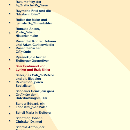
Rasumofsky, der
fï¿½rstliche Mï¿½zen
Raymond Fred und die
"Maske in Blau"
Roller, der Maler und
geniale Bï¿½hnenbilder
Romako Anton,
Portrï¿½tist und
Historienmaler
Rosenthal Konrad Johann
und Adam Carl sowie die
Rosenthal'schen
Grï¿½nde
Rysanek, die beiden
Erdberger Operndiven
Saar Ferdinand von,
Lyriker und Erzï¿½hler
Sailer, das Cafï¿½ Meteor
und die illegalen
Revolutionï¿½ren
Sozialisten
Sandauer Heinz, ein ganz
Groï¿½er der
Unterhaltungsmusik
Sander Eduard, ein
Landstraï¿½er Maler
Schell Maria in Erdberg
Schiffner, Johann
Christian Dr. med
Schmid Anton, der