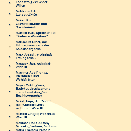
Landstraï¿½er wider
Willen
Mahler auf der
Landstraï¿½e
Maisel Karl,
Gewerkschafter und
Sozialminister
Mantler Karl, Sprecher des
"Siebener-Komitees"
Marischka Ernst, der
Filmregisseur aus der
Salesianergasse
Marx Joseph, wohnhaft
Traungasse 6
Masaryk Jan, wohnhaft
Wien III
Mautner Adolf Ignaz,
Bierbrauer und
Wohltï¿½ter
Mayer Matthï¿½us,
Badehausbesitzer und
erster Landstraï¿½er
Bezirksvorsteher
Meisl Hugo, der "Vater"
des Wunderteams,
wohnhaft Wien III
Mendel Gregor, wohnhaft
Wien III
Mesmer Franz Anton,
Mozartfï¿½rderer, Arzt von
Maria Theresia Paradis