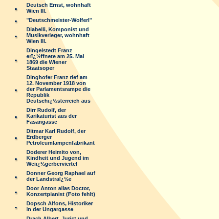
Deutsch Ernst, wohnhaft
Wien III.
"Deutschmeister-Wolferl"
Diabelli, Komponist und
Musikverleger, wohnhaft
Wien III.
Dingelstedt Franz
erï¿½ffnete am 25. Mai
1869 die Wiener
Staatsoper
Dinghofer Franz rief am
12. November 1918 von
der Parlamentsrampe die
Republik
Deutschï¿½sterreich aus
Dirr Rudolf, der
Karikaturist aus der
Fasangasse
Ditmar Karl Rudolf, der
Erdberger
Petroleumlampenfabrikant
Doderer Heimito von,
Kindheit und Jugend im
Weiï¿½gerberviertel
Donner Georg Raphael auf
der Landstraï¿½e
Door Anton alias Doctor,
Konzertpianist (Foto fehlt)
Dopsch Alfons, Historiker
in der Ungargasse
Drach Albert, Jurist und