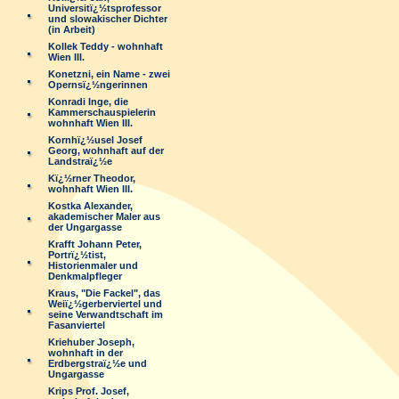
Universitï¿½tsprofessor
und slowakischer Dichter
(in Arbeit)
Kollek Teddy - wohnhaft
Wien III.
Konetzni, ein Name - zwei
Opernsï¿½ngerinnen
Konradi Inge, die
Kammerschauspielerin
wohnhaft Wien III.
Kornhï¿½usel Josef
Georg, wohnhaft auf der
Landstraï¿½e
Kï¿½rner Theodor,
wohnhaft Wien III.
Kostka Alexander,
akademischer Maler aus
der Ungargasse
Krafft Johann Peter,
Portrï¿½tist,
Historienmaler und
Denkmalpfleger
Kraus, "Die Fackel", das
Weiï¿½gerberviertel und
seine Verwandtschaft im
Fasanviertel
Kriehuber Joseph,
wohnhaft in der
Erdbergstraï¿½e und
Ungargasse
Krips Prof. Josef,