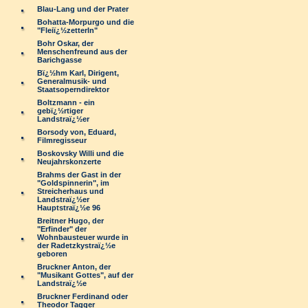
Blau-Lang und der Prater
Bohatta-Morpurgo und die
"Fleiï¿½zetterln"
Bohr Oskar, der
Menschenfreund aus der
Barichgasse
Bï¿½hm Karl, Dirigent,
Generalmusik- und
Staatsoperndirektor
Boltzmann - ein
gebï¿½rtiger
Landstraï¿½er
Borsody von, Eduard,
Filmregisseur
Boskovsky Willi und die
Neujahrskonzerte
Brahms der Gast in der
"Goldspinnerin", im
Streicherhaus und
Landstraï¿½er
Hauptstraï¿½e 96
Breitner Hugo, der
"Erfinder" der
Wohnbausteuer wurde in
der Radetzkystraï¿½e
geboren
Bruckner Anton, der
"Musikant Gottes", auf der
Landstraï¿½e
Bruckner Ferdinand oder
Theodor Tagger