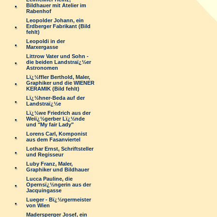
Bildhauer mit Atelier im
Rabenhof
Leopolder Johann, ein
Erdberger Fabrikant (Bild
fehlt)
Leopoldi in der
Marxergasse
Littrow Vater und Sohn -
die beiden Landstraï¿½er
Astronomen
Lï¿½ffler Berthold, Maler,
Graphiker und die WIENER
KERAMIK (Bild fehlt)
Lï¿½hner-Beda auf der
Landstraï¿½e
Lï¿½we Friedrich aus der
Weiï¿½gerber Lï¿½nde
und "My fair Lady"
Lorens Carl, Komponist
aus dem Fasanviertel
Lothar Ernst, Schriftsteller
und Regisseur
Luby Franz, Maler,
Graphiker und Bildhauer
Lucca Pauline, die
Opernsï¿½ngerin aus der
Jacquingasse
Lueger - Bï¿½rgermeister
von Wien
Madersperger Josef, ein