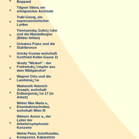
Boppard
Tilgner Viktor, ein
erfolgreicher Architekt
Trakl Georg, ein
expressionistischer
Lyriker
Trentsensky, Gebrï¿½der
und die Mandelbogen
(Bilder fehlen)
Uchatius Franz und die
Stahlbronze
Ucicky Gustav wohnhaft
Gottfried-Keller-Gasse 11
Vesely "Wickerl" - der
Freiheitskï¿½mpfer aus
dem Wildganshof
Wagner Otto und die
Landstraï¿½e
Watteroth Heinrich
Joseph, wohnhaft
Erdbergstraï¿½e 17 (in
Arbeit)
Weber Max Maria v.,
Eisenbahntechniker,
wohnhaft Wien III
Webern Anton v., der
Leiter der
Arbeitersymphonie-
Konzerte
Wehle Peter, Schriftsteller,
Komponist, Kabarettist