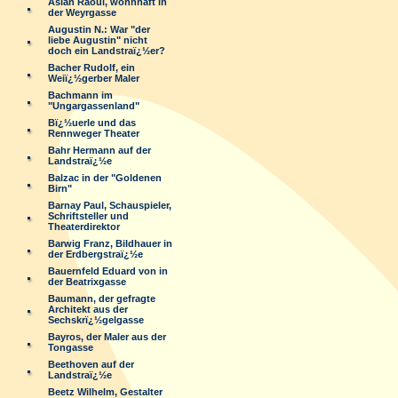
Aslan Raoul, wohnhaft in
der Weyrgasse
Augustin N.: War "der
liebe Augustin" nicht
doch ein Landstraï¿½er?
Bacher Rudolf, ein
Weiï¿½gerber Maler
Bachmann im
"Ungargassenland"
Bï¿½uerle und das
Rennweger Theater
Bahr Hermann auf der
Landstraï¿½e
Balzac in der "Goldenen
Birn"
Barnay Paul, Schauspieler,
Schriftsteller und
Theaterdirektor
Barwig Franz, Bildhauer in
der Erdbergstraï¿½e
Bauernfeld Eduard von in
der Beatrixgasse
Baumann, der gefragte
Architekt aus der
Sechskrï¿½gelgasse
Bayros, der Maler aus der
Tongasse
Beethoven auf der
Landstraï¿½e
Beetz Wilhelm, Gestalter