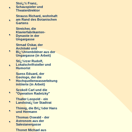
Stoï¿½ Franz,
Schauspieler und
Theaterdirektor
Strauss Richard, wohnhaft
am Rand des Botanischen
Gartens
Streicher, die
Klavierfabrikanten-
Dynastie in der
Ungargasse
Strnad Oskar, der
Architekt und
Bï¿½hnenbildner aus der
Ungargasse (in Arbeit)
Stï¿½rzer Rudolf,
Lokalschriftsteller und
Humorist
Suess Eduard, der
Geologe, der die
Hochquellenwasserleitung
initiierte (in Arbeit)
Szokoll Carl und die
"Operation Radetzky"
Thaller Leopold - ein
Landstraï¿½er Stadtrat
Thimig, die Brï¿½der Hans
und Hermann
Thomas Oswald - der
Astronom aus der
Salesianergasse
Thonet Michael aus