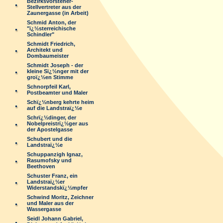
Bezirksvorsteher-
Stellvertreter aus der
Zaunergasse (in Arbeit)
Schmid Anton, der
"ï¿½sterreichische
Schindler"
Schmidt Friedrich,
Architekt und
Dombaumeister
Schmidt Joseph - der
kleine Sï¿½nger mit der
groï¿½en Stimme
Schnorpfeil Karl,
Postbeamter und Maler
Schï¿½nberg kehrte heim
auf die Landstraï¿½e
Schrï¿½dinger, der
Nobelpreistrï¿½ger aus
der Apostelgasse
Schubert und die
Landstraï¿½e
Schuppanzigh Ignaz,
Rasumofsky und
Beethoven
Schuster Franz, ein
Landstraï¿½er
Widerstandskï¿½mpfer
Schwind Moritz, Zeichner
und Maler aus der
Wassergasse
Seidl Johann Gabriel,