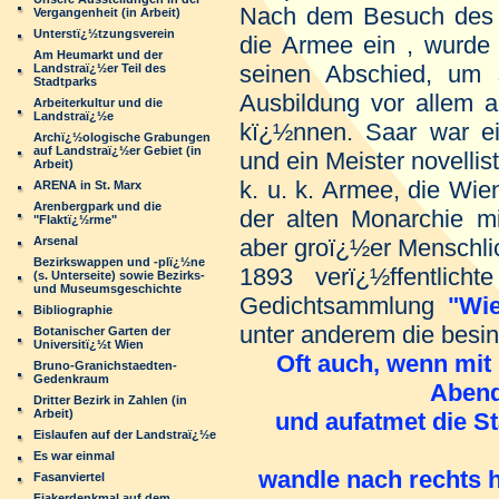
Nach dem Besuch des S
Vergangenheit (in Arbeit)
Unterstï¿½tzungsverein
die Armee ein , wurde 
Am Heumarkt und der
seinen Abschied, um s
Landstraï¿½er Teil des
Stadtparks
Ausbildung vor allem 
Arbeiterkultur und die
Landstraï¿½e
kï¿½nnen. Saar war ei
Archï¿½ologische Grabungen
auf Landstraï¿½er Gebiet (in
und ein Meister novellist
Arbeit)
k. u. k. Armee, die Wie
ARENA in St. Marx
Arenbergpark und die
der alten Monarchie mi
"Flaktï¿½rme"
Arsenal
aber groï¿½er Menschlic
Bezirkswappen und -plï¿½ne
1893 verï¿½ffentlich
(s. Unterseite) sowie Bezirks-
und Museumsgeschichte
Gedichtsammlung
"Wie
Bibliographie
unter anderem die besin
Botanischer Garten der
Universitï¿½t Wien
Oft auch, wenn mit
Bruno-Granichstaedten-
Gedenkraum
Abend
Dritter Bezirk in Zahlen (in
Arbeit)
und aufatmet die St
Eislaufen auf der Landstraï¿½e
Es war einmal
wandle nach rechts h
Fasanviertel
Fiakerdenkmal auf dem