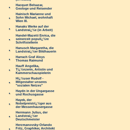
Hacquet Belsazar,
Geologe und Reisender
Hainisch Marianne und
Sohn Michael, wohnhaft
Wien III.
Hanaks Werke auf der
Landstraï¿½e (in Arbeit)
Handel-Mazetti Enrica, die
seinerzeit populï¿½re
Schriftstellerin
Hanusch Margaretha, die
Landstraï¿½er Bildhauerin
Harrach Graf Aloys
Thomas Raimund
Hauff Angelika,
Tï¿½nzerin, Artistin und
Kammerschauspielerin
Hï¿½user Rudolf -
Mitgestalter unseres
"sozialen Netzes"
Haydn in der Ungargasse
und Rochusgasse
Hayek, der
Nobelpreistrï¿½ger aus
der Messenhausergasse
Herrmann Julius, der
Landstraï¿½er
Deutschmeister
Herzmanovsky-Orlando
Fritz, Graphiker, Architekt