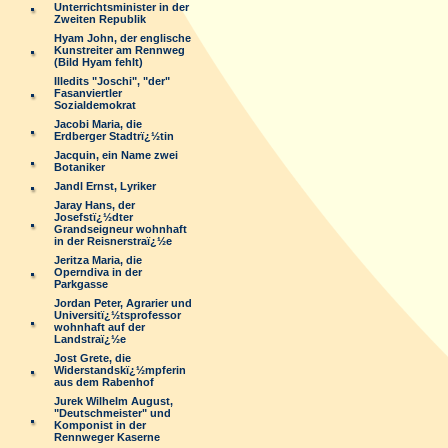
Unterrichtsminister in der
Zweiten Republik
Hyam John, der englische
Kunstreiter am Rennweg
(Bild Hyam fehlt)
Illedits "Joschi", "der"
Fasanviertler
Sozialdemokrat
Jacobi Maria, die
Erdberger Stadtrï¿½tin
Jacquin, ein Name zwei
Botaniker
Jandl Ernst, Lyriker
Jaray Hans, der
Josefstï¿½dter
Grandseigneur wohnhaft
in der Reisnerstraï¿½e
Jeritza Maria, die
Operndiva in der
Parkgasse
Jordan Peter, Agrarier und
Universitï¿½tsprofessor
wohnhaft auf der
Landstraï¿½e
Jost Grete, die
Widerstandskï¿½mpferin
aus dem Rabenhof
Jurek Wilhelm August,
"Deutschmeister" und
Komponist in der
Rennweger Kaserne