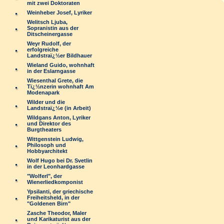
mit zwei Doktoraten
Weinheber Josef, Lyriker
Welitsch Ljuba,
Sopranistin aus der
Ditscheinergasse
Weyr Rudolf, der
erfolgreiche
Landstraï¿½er Bildhauer
Wieland Guido, wohnhaft
in der Eslarngasse
Wiesenthal Grete, die
Tï¿½nzerin wohnhaft Am
Modenapark
Wilder und die
Landstraï¿½e (in Arbeit)
Wildgans Anton, Lyriker
und Direktor des
Burgtheaters
Wittgenstein Ludwig,
Philosoph und
Hobbyarchitekt
Wolf Hugo bei Dr. Svetlin
in der Leonhardgasse
"Wolferl", der
Wienerliedkomponist
Ypsilanti, der griechische
Freiheitsheld, in der
"Goldenen Birn"
Zasche Theodor, Maler
und Karikaturist aus der