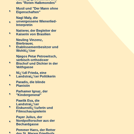
des "Roten Halbmondes"
Musil und "Der Mann ohne
Eigenschaften"
Nagl Maly, die
unvergessene Wienerlied-
Interpretin
Natterer, der Begleiter der
Kaiserin von Brasilien
Neuling Vinzenz,
Bierbrauer,
Etablissementbesitzer und
Wohltï¿½ter
Njegos Petar Petrowitsch,
serbisch-orthodoxer
Bischof und Dichter in der
Veithgasse
Nï¿½dl Frieda, eine
Landstraï¿½er Politikerin
Paradis, die blinde
Pianistin
Parhamer Ignaz, der
"Kindergeneral"
Pawlik Eva, die
Landstraï¿½er
Eiskunstlï¿½uferin und
Filmschauspielerin
Payer Julius, der
Nordpolforscher aus der
Bechardgasse
Pemmer Hans, der Retter
des St. Marxer Friedhofs