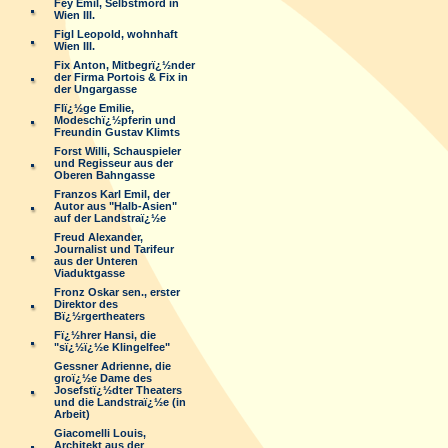
Fey Emil, Selbstmord in
Wien III.
Figl Leopold, wohnhaft
Wien III.
Fix Anton, Mitbegrï¿½nder
der Firma Portois & Fix in
der Ungargasse
Flï¿½ge Emilie,
Modeschï¿½pferin und
Freundin Gustav Klimts
Forst Willi, Schauspieler
und Regisseur aus der
Oberen Bahngasse
Franzos Karl Emil, der
Autor aus "Halb-Asien"
auf der Landstraï¿½e
Freud Alexander,
Journalist und Tarifeur
aus der Unteren
Viaduktgasse
Fronz Oskar sen., erster
Direktor des
Bï¿½rgertheaters
Fï¿½hrer Hansi, die
"sï¿½ï¿½e Klingelfee"
Gessner Adrienne, die
groï¿½e Dame des
Josefstï¿½dter Theaters
und die Landstraï¿½e (in
Arbeit)
Giacomelli Louis,
Architekt aus der