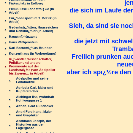
je
Fiakerplatz in Erdberg
die sich im Laufe d
Filmkulisse Landstraï¿½e (in
Arbeit)
Fuï¿½ballsport im 3. Bezirk (in
Arbeit)
Sieh, da sind sie noc
Gedenkstï¿½tten, Hauszeichen
und Denkmï¿½ler (in Arbeit)
Hauptmï¿½nzamt
die jetzt mit schwe
Haus Wittgenstein
Tramba
Karl-Borromï¿½us-Brunnen
Konzerthaus (in Vorbereitung)
Freilich prunken au
Kï¿½nstler, Wissenschafter,
neue
Politiker und andere
Prominente auf der
Landstraï¿½e (von Adelpoller
aber ich spï¿½re den 
bis Zwerenz: in Arbeit)
Adelpoller und seine
Lokomotive
Agricola Carl, Maler und
Kupferstecher
Aichinger Ilse, wohnhaft
Hohlweggasse 1
Althan, Graf Gundacker
Andri Ferdinand, Maler
und Graphiker
Aschbach Joseph, der
Historiker aus der
Lagergasse