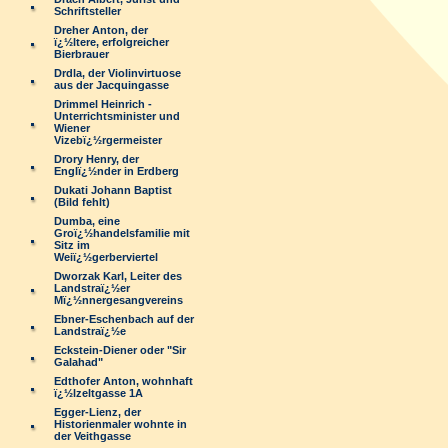
Schriftsteller
Dreher Anton, der
ï¿½ltere, erfolgreicher
Bierbrauer
Drdla, der Violinvirtuose
aus der Jacquingasse
Drimmel Heinrich -
Unterrichtsminister und
Wiener
Vizebï¿½rgermeister
Drory Henry, der
Englï¿½nder in Erdberg
Dukati Johann Baptist
(Bild fehlt)
Dumba, eine
Groï¿½handelsfamilie mit
Sitz im
Weiï¿½gerberviertel
Dworzak Karl, Leiter des
Landstraï¿½er
Mï¿½nnergesangvereins
Ebner-Eschenbach auf der
Landstraï¿½e
Eckstein-Diener oder "Sir
Galahad"
Edthofer Anton, wohnhaft
ï¿½lzeltgasse 1A
Egger-Lienz, der
Historienmaler wohnte in
der Veithgasse