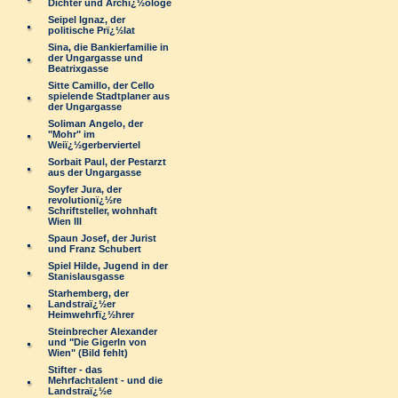
Dichter und Archï¿½ologe
Seipel Ignaz, der
politische Prï¿½lat
Sina, die Bankierfamilie in
der Ungargasse und
Beatrixgasse
Sitte Camillo, der Cello
spielende Stadtplaner aus
der Ungargasse
Soliman Angelo, der
"Mohr" im
Weiï¿½gerberviertel
Sorbait Paul, der Pestarzt
aus der Ungargasse
Soyfer Jura, der
revolutionï¿½re
Schriftsteller, wohnhaft
Wien III
Spaun Josef, der Jurist
und Franz Schubert
Spiel Hilde, Jugend in der
Stanislausgasse
Starhemberg, der
Landstraï¿½er
Heimwehrfï¿½hrer
Steinbrecher Alexander
und "Die Gigerln von
Wien" (Bild fehlt)
Stifter - das
Mehrfachtalent - und die
Landstraï¿½e