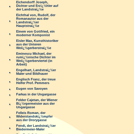
Eichendorff Joseph,
Dichter und Erzï¿½hler auf
der Landstraï¿½e
Eichthal von, Rudolf, der
Romanautor aus der
Landstraï¿½er
Hauptstraï¿½e
Einem von Gottfried, ein
moderner Komponist
Eisler Max, Kunsthistoriker
aus der Unteren
Weiï¿½gerberstraï¿½e
Eminescu Michael, der
rumï¿½nische Dichter im
Weiï¿½gerberviertel (in
Arbeit)
Engelhart, Landstraï¿½er
Maler und Bildhauer
Englisch Franz, der treue
Helfer Prof. Pemmers
Eugen von Savoyen
Farkas in der Ungargasse
Felder Cajetan, der Wiener
Bï¿½rgermeister aus der
Ungargasse
Felleis Roman, der
Widerstandskï¿½mpfer
aus der Drorygasse
Fendi, der Landstraï¿½er
Biedermeier-Maler