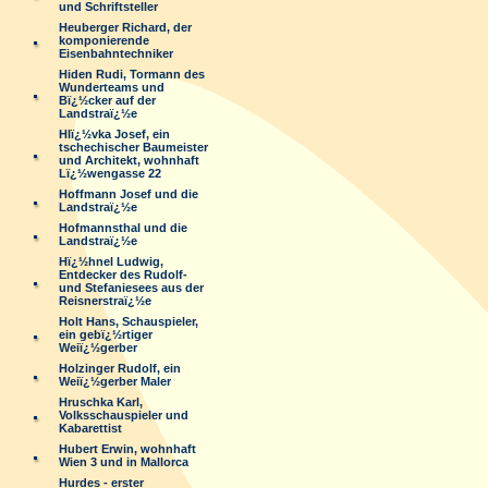
und Schriftsteller
Heuberger Richard, der
komponierende
Eisenbahntechniker
Hiden Rudi, Tormann des
Wunderteams und
Bï¿½cker auf der
Landstraï¿½e
Hlï¿½vka Josef, ein
tschechischer Baumeister
und Architekt, wohnhaft
Lï¿½wengasse 22
Hoffmann Josef und die
Landstraï¿½e
Hofmannsthal und die
Landstraï¿½e
Hï¿½hnel Ludwig,
Entdecker des Rudolf-
und Stefaniesees aus der
Reisnerstraï¿½e
Holt Hans, Schauspieler,
ein gebï¿½rtiger
Weiï¿½gerber
Holzinger Rudolf, ein
Weiï¿½gerber Maler
Hruschka Karl,
Volksschauspieler und
Kabarettist
Hubert Erwin, wohnhaft
Wien 3 und in Mallorca
Hurdes - erster