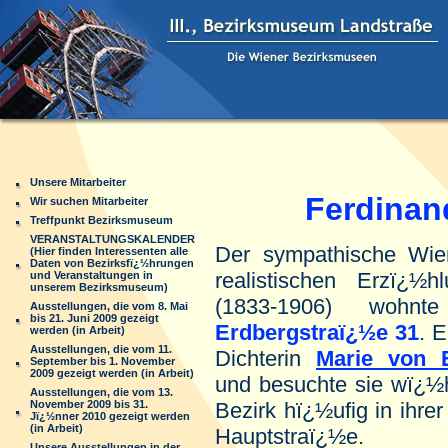
Unsere Mitarbeiter
Ferdinand 
Wir suchen Mitarbeiter
Treffpunkt Bezirksmuseum
VERANSTALTUNGSKALENDER
Der sympathische Wien
(Hier finden Interessenten alle
Daten von Bezirksfï¿½hrungen
realistischen Erzï¿½
und Veranstaltungen in
unserem Bezirksmuseum)
(1833-1906) wohn
Ausstellungen, die vom 8. Mai
bis 21. Juni 2009 gezeigt
Erdbergstraï¿½e 31
. E
werden (in Arbeit)
Ausstellungen, die vom 11.
Dichterin
Marie von 
September bis 1. November
2009 gezeigt werden (in Arbeit)
und besuchte sie wï¿½h
Ausstellungen, die vom 13.
November 2009 bis 31.
Bezirk hï¿½ufig in ihr
Jï¿½nner 2010 gezeigt werden
(in Arbeit)
Hauptstraï¿½e.
Unsere Ausstellungen in der