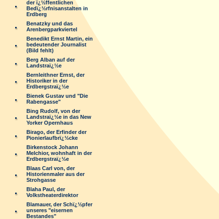
der ï¿½ffentlichen
Bedï¿½rfnisanstalten in
Erdberg
Benatzky und das
Arenbergparkviertel
Benedikt Ernst Martin, ein
bedeutender Journalist
(Bild fehlt)
Berg Alban auf der
Landstraï¿½e
Bernleithner Ernst, der
Historiker in der
Erdbergstraï¿½e
Bienek Gustav und "Die
Rabengasse"
Bing Rudolf, von der
Landstraï¿½e in das New
Yorker Opernhaus
Birago, der Erfinder der
Pionierlaufbrï¿½cke
Birkenstock Johann
Melchior, wohnhaft in der
Erdbergstraï¿½e
Blaas Carl von, der
Historienmaler aus der
Strohgasse
Blaha Paul, der
Volkstheaterdirektor
Blamauer, der Schï¿½pfer
unseres "eisernen
Bestandes"