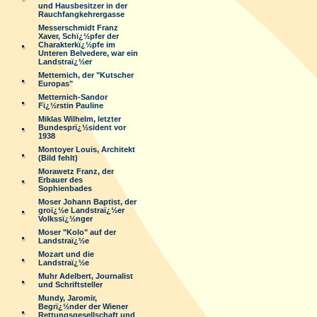
und Hausbesitzer in der
Rauchfangkehrergasse
Messerschmidt Franz
Xaver, Schï¿½pfer der
Charakterkï¿½pfe im
Unteren Belvedere, war ein
Landstraï¿½er
Metternich, der "Kutscher
Europas"
Metternich-Sandor
Fï¿½rstin Pauline
Miklas Wilhelm, letzter
Bundesprï¿½sident vor
1938
Montoyer Louis, Architekt
(Bild fehlt)
Morawetz Franz, der
Erbauer des
Sophienbades
Moser Johann Baptist, der
groï¿½e Landstraï¿½er
Volkssï¿½nger
Moser "Kolo" auf der
Landstraï¿½e
Mozart und die
Landstraï¿½e
Muhr Adelbert, Journalist
und Schriftsteller
Mundy, Jaromir,
Begrï¿½nder der Wiener
Rettungsgesellschaft und