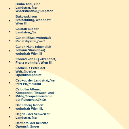
Bruha Toni, eine
Landstraï¿½er
Widerstandskï¿½mpferin
Bukowski von
Stolzenburg, wohnhaft
Wien III
Calafati auf der
Landstraï¿½e
Canetti Elias, wohnhaft
Radetzkystraï¿½e 3
Canon Hans (eigentlich
Johann Strasiripka)
wohnhaft Wien III
Conrad von Hï¿½tzendorf,
Franz wohnhaft Wien III
Cornelius Peter, der
Weiï¿½gerber
Opernkomponist
Csokor, der Landstraï¿½er
PEN-Prï¿½sident
Czibulka Alfons,
Komponist, Theater- und
Militï¿½rkapellmeister in
der Reisnerstraï¿½e
Danneberg Robert,
wohnhaft Wien III.
Degen - der Schweizer
Landstraï¿½er
Dermota, der beliebte
Opernsï¿½nger