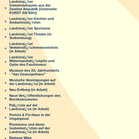
Landstraï¿½er
Gemeindebauten aus der
Zweiten Republik (Unterseite
KUNST AM BAU)
Landstraï¿½er Kirchen und
Andachtsstï¿½tten
Landstraï¿½er Sportasse
Landstraï¿½er Theater (in
Vorbereitung)
Landstraï¿½er
Verkehrsflï¿½chenverzeichnis
(in Arbeit)
Landstraï¿½er
Widerstandskï¿½mpfer und
Opfer des Faschismus
Museum des XX. Jahrhunderts
- "das Zwanzgerhaus"
Musische Vereinigungen auf
der Landstraï¿½e (in Arbeit)
Neu-Erdberg (in Arbeit)
Neue Verï¿½ffentlichungen des
Bezirksmuseums
Palï¿½ste auf der
Landstraï¿½e (in Arbeit)
Portois & Fix-Haus in der
Ungargasse
Prominenz und deren
Gedenkstï¿½tten auf der
Landstraï¿½e (in Arbeit)
Rettung Wien