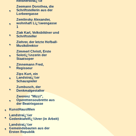
Reisnerstraï¿½e
Zeemann Dorothea, die
Schriftstellerin aus der
Lorbeergasse
Zemlinsky Alexander,
wohnhaft Lï¿½wengasse
1
Ziak Karl, Volksbildner und
Schriftsteller
Ziehrer, der letzte Hofball-
Musikdirektor
Zimmerl Christl, Erste
Solotï¿½nzerin der
Staatsoper
Zinnemann Fred,
Regisseur
Zips Kurt, ein
Landstraï¿½er
Schauspieler
Zumbusch, der
Denkmalgestalter
Zwerenz "Mizzi",
Operettensoubrette aus
der Beatrixgasse
KunstHausWien
Landstraï¿½er
Gedenktafelfï¿½hrer (in Arbeit)
Landstraï¿½er
Gemeindebauten aus der
Ersten Republik