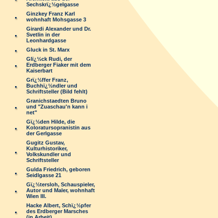
Sechskrï¿½gelgasse
Ginzkey Franz Karl
wohnhaft Mohsgasse 3
Girardi Alexander und Dr.
Svetlin in der
Leonhardgasse
Gluck in St. Marx
Glï¿½ck Rudi, der
Erdberger Fiaker mit dem
Kaiserbart
Grï¿½ffer Franz,
Buchhï¿½ndler und
Schriftsteller (Bild fehlt)
Granichstaedten Bruno
und "Zuaschau'n kann i
net"
Gï¿½den Hilde, die
Koloratursopranistin aus
der Gerlgasse
Gugitz Gustav,
Kulturhistoriker,
Volkskundler und
Schriftsteller
Gulda Friedrich, geboren
Seidlgasse 21
Gï¿½tersloh, Schauspieler,
Autor und Maler, wohnhaft
Wien III.
Hacke Albert, Schï¿½pfer
des Erdberger Marsches
(in Arbeit)