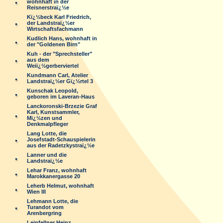
wohnhaft in der
Reisnerstraï¿½e
Kï¿½beck Karl Friedrich,
der Landstraï¿½er
Wirtschaftsfachmann
Kudlich Hans, wohnhaft in
der "Goldenen Birn"
Kuh - der "Sprechsteller"
aus dem
Weiï¿½gerberviertel
Kundmann Carl, Atelier
Landstraï¿½er Gï¿½rtel 3
Kunschak Leopold,
geboren im Laveran-Haus
Lanckoronski-Brzezie Graf
Karl, Kunstsammler,
Mï¿½zen und
Denkmalpfleger
Lang Lotte, die
Josefstadt-Schauspielerin
aus der Radetzkystraï¿½e
Lanner und die
Landstraï¿½e
Lehar Franz, wohnhaft
Marokkanergasse 20
Leherb Helmut, wohnhaft
Wien III
Lehmann Lotte, die
Turandot vom
Arenbergring
Leinfellner Heinz,