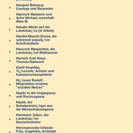
Hacquet Belsazar,
Geologe und Reisender
Hainisch Marianne und
Sohn Michael, wohnhaft
Wien III.
Hanaks Werke auf der
Landstraï¿½e (in Arbeit)
Handel-Mazetti Enrica, die
seinerzeit populï¿½re
Schriftstellerin
Hanusch Margaretha, die
Landstraï¿½er Bildhauerin
Harrach Graf Aloys
Thomas Raimund
Hauff Angelika,
Tï¿½nzerin, Artistin und
Kammerschauspielerin
Hï¿½user Rudolf -
Mitgestalter unseres
"sozialen Netzes"
Haydn in der Ungargasse
und Rochusgasse
Hayek, der
Nobelpreistrï¿½ger aus
der Messenhausergasse
Herrmann Julius, der
Landstraï¿½er
Deutschmeister
Herzmanovsky-Orlando
Fritz, Graphiker, Architekt