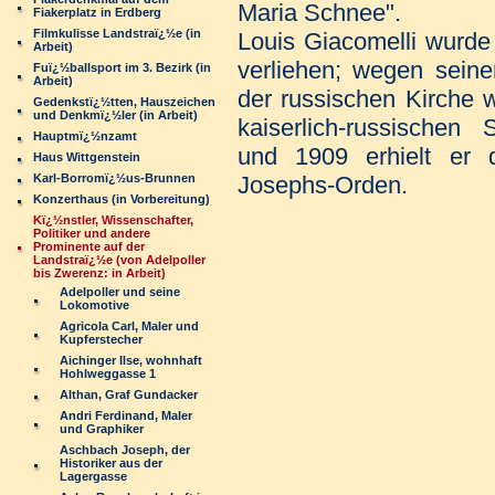
Maria Schnee".
Fiakerplatz in Erdberg
Filmkulisse Landstraï¿½e (in
Louis Giacomelli wurde 
Arbeit)
verliehen; wegen seine
Fuï¿½ballsport im 3. Bezirk (in
Arbeit)
der russischen Kirche
Gedenkstï¿½tten, Hauszeichen
und Denkmï¿½ler (in Arbeit)
kaiserlich-russischen 
Hauptmï¿½nzamt
und 1909 erhielt er d
Haus Wittgenstein
Karl-Borromï¿½us-Brunnen
Josephs-Orden.
Konzerthaus (in Vorbereitung)
Kï¿½nstler, Wissenschafter,
Politiker und andere
Prominente auf der
Landstraï¿½e (von Adelpoller
bis Zwerenz: in Arbeit)
Adelpoller und seine
Lokomotive
Agricola Carl, Maler und
Kupferstecher
Aichinger Ilse, wohnhaft
Hohlweggasse 1
Althan, Graf Gundacker
Andri Ferdinand, Maler
und Graphiker
Aschbach Joseph, der
Historiker aus der
Lagergasse