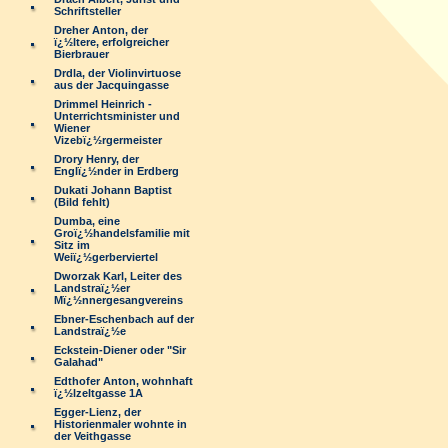
Schriftsteller
Dreher Anton, der
ï¿½ltere, erfolgreicher
Bierbrauer
Drdla, der Violinvirtuose
aus der Jacquingasse
Drimmel Heinrich -
Unterrichtsminister und
Wiener
Vizebï¿½rgermeister
Drory Henry, der
Englï¿½nder in Erdberg
Dukati Johann Baptist
(Bild fehlt)
Dumba, eine
Groï¿½handelsfamilie mit
Sitz im
Weiï¿½gerberviertel
Dworzak Karl, Leiter des
Landstraï¿½er
Mï¿½nnergesangvereins
Ebner-Eschenbach auf der
Landstraï¿½e
Eckstein-Diener oder "Sir
Galahad"
Edthofer Anton, wohnhaft
ï¿½lzeltgasse 1A
Egger-Lienz, der
Historienmaler wohnte in
der Veithgasse