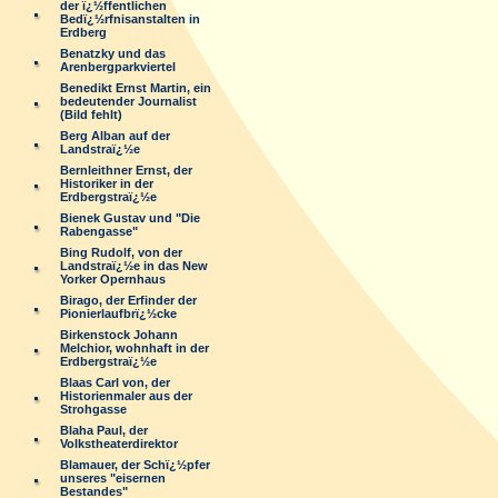
der ï¿½ffentlichen
Bedï¿½rfnisanstalten in
Erdberg
Benatzky und das
Arenbergparkviertel
Benedikt Ernst Martin, ein
bedeutender Journalist
(Bild fehlt)
Berg Alban auf der
Landstraï¿½e
Bernleithner Ernst, der
Historiker in der
Erdbergstraï¿½e
Bienek Gustav und "Die
Rabengasse"
Bing Rudolf, von der
Landstraï¿½e in das New
Yorker Opernhaus
Birago, der Erfinder der
Pionierlaufbrï¿½cke
Birkenstock Johann
Melchior, wohnhaft in der
Erdbergstraï¿½e
Blaas Carl von, der
Historienmaler aus der
Strohgasse
Blaha Paul, der
Volkstheaterdirektor
Blamauer, der Schï¿½pfer
unseres "eisernen
Bestandes"