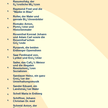
Rasumofsky, der
fï¿½rstliche Mï¿½zen
Raymond Fred und die
"Maske in Blau"
Roller, der Maler und
geniale Bï¿½hnenbilder
Romako Anton,
Portrï¿½tist und
Historienmaler
Rosenthal Konrad Johann
und Adam Carl sowie die
Rosenthal'schen
Grï¿½nde
Rysanek, die beiden
Erdberger Operndiven
Saar Ferdinand von,
Lyriker und Erzï¿½hler
Sailer, das Cafï¿½ Meteor
und die illegalen
Revolutionï¿½ren
Sozialisten
Sandauer Heinz, ein ganz
Groï¿½er der
Unterhaltungsmusik
Sander Eduard, ein
Landstraï¿½er Maler
Schell Maria in Erdberg
Schiffner, Johann
Christian Dr. med
Schmid Anton, der