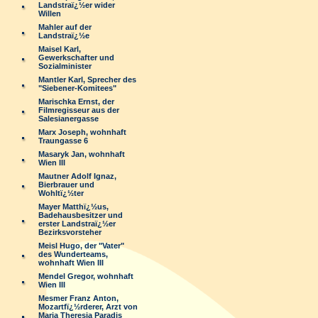
Landstraï¿½er wider
Willen
Mahler auf der
Landstraï¿½e
Maisel Karl,
Gewerkschafter und
Sozialminister
Mantler Karl, Sprecher des
"Siebener-Komitees"
Marischka Ernst, der
Filmregisseur aus der
Salesianergasse
Marx Joseph, wohnhaft
Traungasse 6
Masaryk Jan, wohnhaft
Wien III
Mautner Adolf Ignaz,
Bierbrauer und
Wohltï¿½ter
Mayer Matthï¿½us,
Badehausbesitzer und
erster Landstraï¿½er
Bezirksvorsteher
Meisl Hugo, der "Vater"
des Wunderteams,
wohnhaft Wien III
Mendel Gregor, wohnhaft
Wien III
Mesmer Franz Anton,
Mozartfï¿½rderer, Arzt von
Maria Theresia Paradis