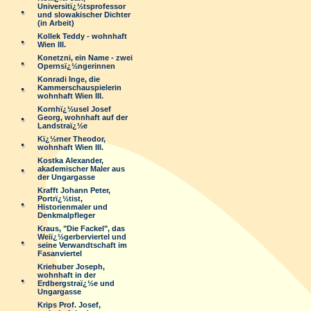
Universitï¿½tsprofessor
und slowakischer Dichter
(in Arbeit)
Kollek Teddy - wohnhaft
Wien III.
Konetzni, ein Name - zwei
Opernsï¿½ngerinnen
Konradi Inge, die
Kammerschauspielerin
wohnhaft Wien III.
Kornhï¿½usel Josef
Georg, wohnhaft auf der
Landstraï¿½e
Kï¿½rner Theodor,
wohnhaft Wien III.
Kostka Alexander,
akademischer Maler aus
der Ungargasse
Krafft Johann Peter,
Portrï¿½tist,
Historienmaler und
Denkmalpfleger
Kraus, "Die Fackel", das
Weiï¿½gerberviertel und
seine Verwandtschaft im
Fasanviertel
Kriehuber Joseph,
wohnhaft in der
Erdbergstraï¿½e und
Ungargasse
Krips Prof. Josef,