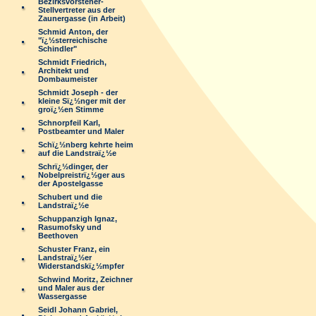
Bezirksvorsteher-
Stellvertreter aus der
Zaunergasse (in Arbeit)
Schmid Anton, der
"ï¿½sterreichische
Schindler"
Schmidt Friedrich,
Architekt und
Dombaumeister
Schmidt Joseph - der
kleine Sï¿½nger mit der
groï¿½en Stimme
Schnorpfeil Karl,
Postbeamter und Maler
Schï¿½nberg kehrte heim
auf die Landstraï¿½e
Schrï¿½dinger, der
Nobelpreistrï¿½ger aus
der Apostelgasse
Schubert und die
Landstraï¿½e
Schuppanzigh Ignaz,
Rasumofsky und
Beethoven
Schuster Franz, ein
Landstraï¿½er
Widerstandskï¿½mpfer
Schwind Moritz, Zeichner
und Maler aus der
Wassergasse
Seidl Johann Gabriel,