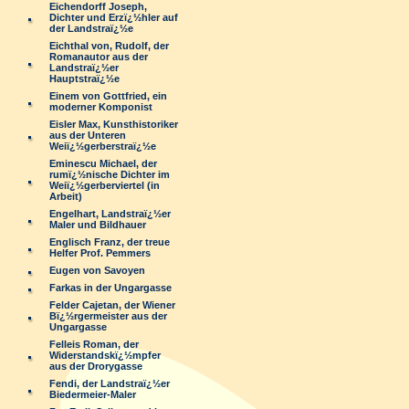
Eichendorff Joseph,
Dichter und Erzï¿½hler auf
der Landstraï¿½e
Eichthal von, Rudolf, der
Romanautor aus der
Landstraï¿½er
Hauptstraï¿½e
Einem von Gottfried, ein
moderner Komponist
Eisler Max, Kunsthistoriker
aus der Unteren
Weiï¿½gerberstraï¿½e
Eminescu Michael, der
rumï¿½nische Dichter im
Weiï¿½gerberviertel (in
Arbeit)
Engelhart, Landstraï¿½er
Maler und Bildhauer
Englisch Franz, der treue
Helfer Prof. Pemmers
Eugen von Savoyen
Farkas in der Ungargasse
Felder Cajetan, der Wiener
Bï¿½rgermeister aus der
Ungargasse
Felleis Roman, der
Widerstandskï¿½mpfer
aus der Drorygasse
Fendi, der Landstraï¿½er
Biedermeier-Maler