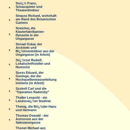
Stoï¿½ Franz,
Schauspieler und
Theaterdirektor
Strauss Richard, wohnhaft
am Rand des Botanischen
Gartens
Streicher, die
Klavierfabrikanten-
Dynastie in der
Ungargasse
Strnad Oskar, der
Architekt und
Bï¿½hnenbildner aus der
Ungargasse (in Arbeit)
Stï¿½rzer Rudolf,
Lokalschriftsteller und
Humorist
Suess Eduard, der
Geologe, der die
Hochquellenwasserleitung
initiierte (in Arbeit)
Szokoll Carl und die
"Operation Radetzky"
Thaller Leopold - ein
Landstraï¿½er Stadtrat
Thimig, die Brï¿½der Hans
und Hermann
Thomas Oswald - der
Astronom aus der
Salesianergasse
Thonet Michael aus