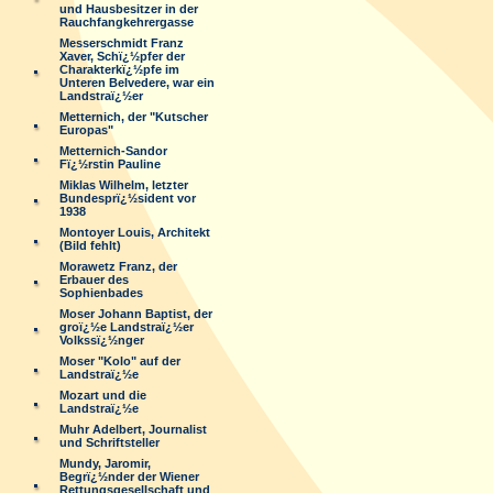
und Hausbesitzer in der
Rauchfangkehrergasse
Messerschmidt Franz
Xaver, Schï¿½pfer der
Charakterkï¿½pfe im
Unteren Belvedere, war ein
Landstraï¿½er
Metternich, der "Kutscher
Europas"
Metternich-Sandor
Fï¿½rstin Pauline
Miklas Wilhelm, letzter
Bundesprï¿½sident vor
1938
Montoyer Louis, Architekt
(Bild fehlt)
Morawetz Franz, der
Erbauer des
Sophienbades
Moser Johann Baptist, der
groï¿½e Landstraï¿½er
Volkssï¿½nger
Moser "Kolo" auf der
Landstraï¿½e
Mozart und die
Landstraï¿½e
Muhr Adelbert, Journalist
und Schriftsteller
Mundy, Jaromir,
Begrï¿½nder der Wiener
Rettungsgesellschaft und