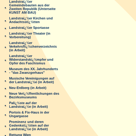
Landstraï¿½er
Gemeindebauten aus der
Zweiten Republik (Unterseite
KUNST AM BAU)
Landstraï¿½er Kirchen und
Andachtsstï¿½tten
Landstraï¿½er Sportasse
Landstraï¿½er Theater (in
Vorbereitung)
Landstraï¿½er
Verkehrsflï¿½chenverzeichnis
(in Arbeit)
Landstraï¿½er
Widerstandskï¿½mpfer und
Opfer des Faschismus
Museum des XX. Jahrhunderts
- "das Zwanzgerhaus"
Musische Vereinigungen auf
der Landstraï¿½e (in Arbeit)
Neu-Erdberg (in Arbeit)
Neue Verï¿½ffentlichungen des
Bezirksmuseums
Palï¿½ste auf der
Landstraï¿½e (in Arbeit)
Portois & Fix-Haus in der
Ungargasse
Prominenz und deren
Gedenkstï¿½tten auf der
Landstraï¿½e (in Arbeit)
Rettung Wien