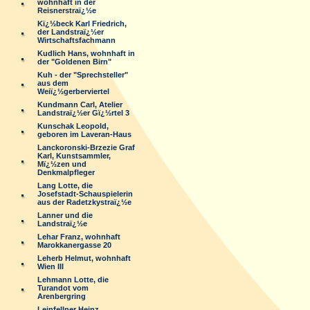
wohnhaft in der
Reisnerstraï¿½e
Kï¿½beck Karl Friedrich,
der Landstraï¿½er
Wirtschaftsfachmann
Kudlich Hans, wohnhaft in
der "Goldenen Birn"
Kuh - der "Sprechsteller"
aus dem
Weiï¿½gerberviertel
Kundmann Carl, Atelier
Landstraï¿½er Gï¿½rtel 3
Kunschak Leopold,
geboren im Laveran-Haus
Lanckoronski-Brzezie Graf
Karl, Kunstsammler,
Mï¿½zen und
Denkmalpfleger
Lang Lotte, die
Josefstadt-Schauspielerin
aus der Radetzkystraï¿½e
Lanner und die
Landstraï¿½e
Lehar Franz, wohnhaft
Marokkanergasse 20
Leherb Helmut, wohnhaft
Wien III
Lehmann Lotte, die
Turandot vom
Arenbergring
Leinfellner Heinz,