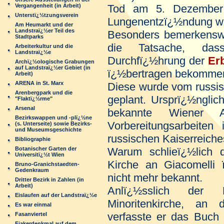
Vergangenheit (in Arbeit)
Tod am 5. Dezember
Unterstï¿½tzungsverein
Lungenentzï¿½ndung w
Am Heumarkt und der
Landstraï¿½er Teil des
Besonders bemerkenswe
Stadtparks
die Tatsache, dass
Arbeiterkultur und die
Landstraï¿½e
Durchfï¿½hrung der
Er
Archï¿½ologische Grabungen
auf Landstraï¿½er Gebiet (in
ï¿½bertragen bekommen
Arbeit)
ARENA in St. Marx
Diese wurde vom russis
Arenbergpark und die
geplant. Ursprï¿½nglic
"Flaktï¿½rme"
Arsenal
bekannte Wiener A
Bezirkswappen und -plï¿½ne
Vorbereitungsarbeite
(s. Unterseite) sowie Bezirks-
und Museumsgeschichte
russischen Kaiserreiche
Bibliographie
Botanischer Garten der
Warum schlieï¿½lich 
Universitï¿½t Wien
Kirche an Giacomelli 
Bruno-Granichstaedten-
Gedenkraum
nicht mehr bekannt.
Dritter Bezirk in Zahlen (in
Arbeit)
Anlï¿½sslich der 
Eislaufen auf der Landstraï¿½e
Minoritenkirche, an d
Es war einmal
verfasste er das Buch "
Fasanviertel
Fiakerdenkmal auf dem