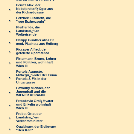
Perutz Max, der
Nobelpreistrï¿½ger aus
der Richardgasse
Petznek Elisabeth, die
"rote Erzherzogin"
Pfeiffer Ida, die
Landstraï¿½er
Weltreisende
Philipp Gunther alias Dr.
med. Placheta aus Erdberg
Piccaver Alfred, der
gefeierte Operntenor
Pittermann Bruno, Lehrer
und Politiker, wohnhaft
Wien III
Portois Auguste,
Mitbegrï¿½nder der Firma
Portois & Fix in der
Ungargasse
Powolny Michael, der
Jugendstil und die
WIENER KERAMIK
Preradovic Groï¿½vater
und Enkelin wohnhaft
Wien III
Probst Otto, der
Landstraï¿½er
Verkehrsminister
Qualtinger, der Erdberger
"Herr Karl"