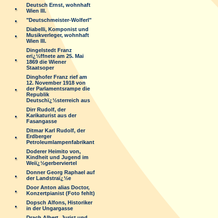
Deutsch Ernst, wohnhaft
Wien III.
"Deutschmeister-Wolferl"
Diabelli, Komponist und
Musikverleger, wohnhaft
Wien III.
Dingelstedt Franz
erï¿½ffnete am 25. Mai
1869 die Wiener
Staatsoper
Dinghofer Franz rief am
12. November 1918 von
der Parlamentsrampe die
Republik
Deutschï¿½sterreich aus
Dirr Rudolf, der
Karikaturist aus der
Fasangasse
Ditmar Karl Rudolf, der
Erdberger
Petroleumlampenfabrikant
Doderer Heimito von,
Kindheit und Jugend im
Weiï¿½gerberviertel
Donner Georg Raphael auf
der Landstraï¿½e
Door Anton alias Doctor,
Konzertpianist (Foto fehlt)
Dopsch Alfons, Historiker
in der Ungargasse
Drach Albert, Jurist und