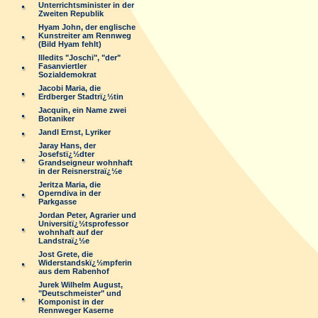
Unterrichtsminister in der
Zweiten Republik
Hyam John, der englische
Kunstreiter am Rennweg
(Bild Hyam fehlt)
Illedits "Joschi", "der"
Fasanviertler
Sozialdemokrat
Jacobi Maria, die
Erdberger Stadtrï¿½tin
Jacquin, ein Name zwei
Botaniker
Jandl Ernst, Lyriker
Jaray Hans, der
Josefstï¿½dter
Grandseigneur wohnhaft
in der Reisnerstraï¿½e
Jeritza Maria, die
Operndiva in der
Parkgasse
Jordan Peter, Agrarier und
Universitï¿½tsprofessor
wohnhaft auf der
Landstraï¿½e
Jost Grete, die
Widerstandskï¿½mpferin
aus dem Rabenhof
Jurek Wilhelm August,
"Deutschmeister" und
Komponist in der
Rennweger Kaserne