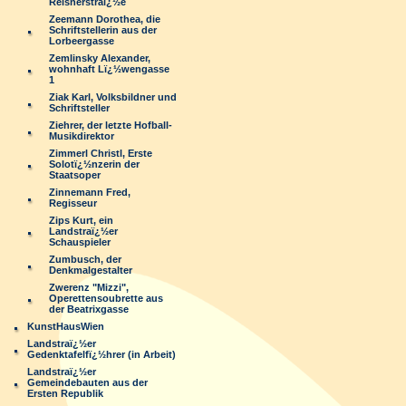
Reisnerstraï¿½e
Zeemann Dorothea, die
Schriftstellerin aus der
Lorbeergasse
Zemlinsky Alexander,
wohnhaft Lï¿½wengasse
1
Ziak Karl, Volksbildner und
Schriftsteller
Ziehrer, der letzte Hofball-
Musikdirektor
Zimmerl Christl, Erste
Solotï¿½nzerin der
Staatsoper
Zinnemann Fred,
Regisseur
Zips Kurt, ein
Landstraï¿½er
Schauspieler
Zumbusch, der
Denkmalgestalter
Zwerenz "Mizzi",
Operettensoubrette aus
der Beatrixgasse
KunstHausWien
Landstraï¿½er
Gedenktafelfï¿½hrer (in Arbeit)
Landstraï¿½er
Gemeindebauten aus der
Ersten Republik