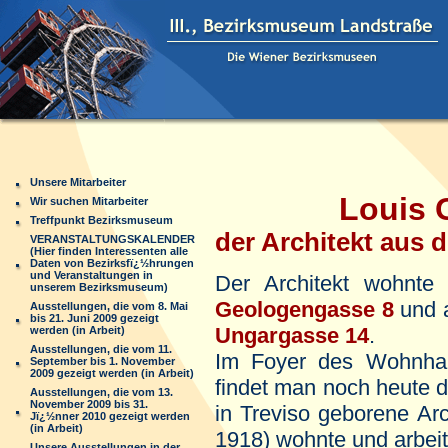
Unsere Mitarbeiter
Louis 
Wir suchen Mitarbeiter
Treffpunkt Bezirksmuseum
der Architekt aus 
VERANSTALTUNGSKALENDER
(Hier finden Interessenten alle
Daten von Bezirksfï¿½hrungen
und Veranstaltungen in
Der Architekt wohnt
unserem Bezirksmuseum)
Geologengasse 8
und a
Ausstellungen, die vom 8. Mai
bis 21. Juni 2009 gezeigt
Ungargasse 14
.
werden (in Arbeit)
Ausstellungen, die vom 11.
Im Foyer des Wohnh
September bis 1. November
2009 gezeigt werden (in Arbeit)
findet man noch heute d
Ausstellungen, die vom 13.
November 2009 bis 31.
in Treviso geborene Ar
Jï¿½nner 2010 gezeigt werden
(in Arbeit)
1918) wohnte und arbeit
Unsere Ausstellungen in der