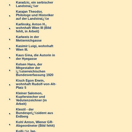
Karadzic, ein serbischer
Landstraï¿½er
Karajan Theodor,
Philologe und Historiker
auf der Landstraï¿½e
Karlinsky, Anton H.,
wohnhaft Wien III (Bild
fehlt, in Arbeit)
Karlweis in der
Metternichgasse
Kasimir Luigi, wohnhaft
Wien III.
Kaus Gina, die Autorin in
der Hyegasse
Kelsen Hans, der
Mitgestalter der
ï¿½sterreichischen
Bundesverfassung 1920
Kisch Egon Erwin,
wohnhaft Rudolf-von-Alt-
Platz 5
Kleiner Salomon,
Kupferstecher und
Vedutenzeichner (in
Arbeit)
Klestil - der
Bundesprï¿½sident aus
Erdberg
Kohl Anton, Wiener GR-
Abgeordneter (Bild fehlt)
Kollï¿½r Jan,