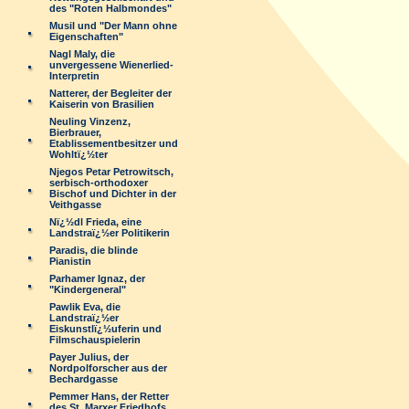
des "Roten Halbmondes"
Musil und "Der Mann ohne
Eigenschaften"
Nagl Maly, die
unvergessene Wienerlied-
Interpretin
Natterer, der Begleiter der
Kaiserin von Brasilien
Neuling Vinzenz,
Bierbrauer,
Etablissementbesitzer und
Wohltï¿½ter
Njegos Petar Petrowitsch,
serbisch-orthodoxer
Bischof und Dichter in der
Veithgasse
Nï¿½dl Frieda, eine
Landstraï¿½er Politikerin
Paradis, die blinde
Pianistin
Parhamer Ignaz, der
"Kindergeneral"
Pawlik Eva, die
Landstraï¿½er
Eiskunstlï¿½uferin und
Filmschauspielerin
Payer Julius, der
Nordpolforscher aus der
Bechardgasse
Pemmer Hans, der Retter
des St. Marxer Friedhofs