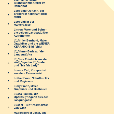
Bildhauer mit Atelier im
Rabenhof
Leopolder Johann, ein
Erdberger Fabrikant (Bild
fehlt)
Leopoldi in der
Marxergasse
Littrow Vater und Sohn -
die beiden Landstraï¿½er
Astronomen
Lï¿½ffler Berthold, Maler,
Graphiker und die WIENER
KERAMIK (Bild fehlt)
Lï¿½hner-Beda auf der
Landstraï¿½e
Lï¿½we Friedrich aus der
Weiï¿½gerber Lï¿½nde
und "My fair Lady"
Lorens Carl, Komponist
aus dem Fasanviertel
Lothar Ernst, Schriftsteller
und Regisseur
Luby Franz, Maler,
Graphiker und Bildhauer
Lucca Pauline, die
Opernsï¿½ngerin aus der
Jacquingasse
Lueger - Bï¿½rgermeister
von Wien
Madersperger Josef, ein