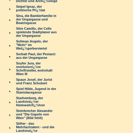
Dichter und Archï¿½ologe
Seipel Ignaz, der
politische Prï¿½lat
Sina, die Bankierfamilie in
der Ungargasse und
Beatrixgasse
Sitte Camillo, der Cello
spielende Stadtplaner aus
der Ungargasse
Soliman Angelo, der
"Mohr" im
Weiï¿½gerberviertel
Sorbait Paul, der Pestarzt
aus der Ungargasse
Soyfer Jura, der
revolutionï¿½re
Schriftsteller, wohnhaft
Wien III
Spaun Josef, der Jurist
und Franz Schubert
Spiel Hilde, Jugend in der
Stanislausgasse
Starhemberg, der
Landstraï¿½er
Heimwehrfï¿½hrer
Steinbrecher Alexander
und "Die Gigerln von
Wien" (Bild fehlt)
Stifter - das
Mehrfachtalent - und die
Landstraï¿½e