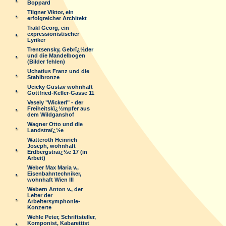
Boppard
Tilgner Viktor, ein
erfolgreicher Architekt
Trakl Georg, ein
expressionistischer
Lyriker
Trentsensky, Gebrï¿½der
und die Mandelbogen
(Bilder fehlen)
Uchatius Franz und die
Stahlbronze
Ucicky Gustav wohnhaft
Gottfried-Keller-Gasse 11
Vesely "Wickerl" - der
Freiheitskï¿½mpfer aus
dem Wildganshof
Wagner Otto und die
Landstraï¿½e
Watteroth Heinrich
Joseph, wohnhaft
Erdbergstraï¿½e 17 (in
Arbeit)
Weber Max Maria v.,
Eisenbahntechniker,
wohnhaft Wien III
Webern Anton v., der
Leiter der
Arbeitersymphonie-
Konzerte
Wehle Peter, Schriftsteller,
Komponist, Kabarettist