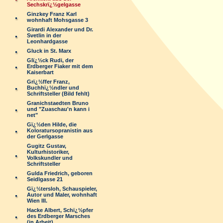
Sechskrï¿½gelgasse
Ginzkey Franz Karl
wohnhaft Mohsgasse 3
Girardi Alexander und Dr.
Svetlin in der
Leonhardgasse
Gluck in St. Marx
Glï¿½ck Rudi, der
Erdberger Fiaker mit dem
Kaiserbart
Grï¿½ffer Franz,
Buchhï¿½ndler und
Schriftsteller (Bild fehlt)
Granichstaedten Bruno
und "Zuaschau'n kann i
net"
Gï¿½den Hilde, die
Koloratursopranistin aus
der Gerlgasse
Gugitz Gustav,
Kulturhistoriker,
Volkskundler und
Schriftsteller
Gulda Friedrich, geboren
Seidlgasse 21
Gï¿½tersloh, Schauspieler,
Autor und Maler, wohnhaft
Wien III.
Hacke Albert, Schï¿½pfer
des Erdberger Marsches
(in Arbeit)