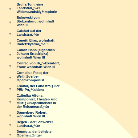
Bruha Toni, eine
Landstraï¿½er
Widerstandskï¿½mpferin
Bukowski von
Stolzenburg, wohnhaft
Wien III
Calafati auf der
Landstraï¿½e
Canetti Elias, wohnhaft
Radetzkystraï¿½e 3
Canon Hans (eigentlich
Johann Strasiripka)
wohnhaft Wien III
Conrad von Hï¿½tzendorf,
Franz wohnhaft Wien III
Cornelius Peter, der
Weiï¿½gerber
Opernkomponist
Csokor, der Landstraï¿½er
PEN-Prï¿½sident
Czibulka Alfons,
Komponist, Theater- und
Militï¿½rkapellmeister in
der Reisnerstraï¿½e
Danneberg Robert,
wohnhaft Wien III.
Degen - der Schweizer
Landstraï¿½er
Dermota, der beliebte
Opernsï¿½nger