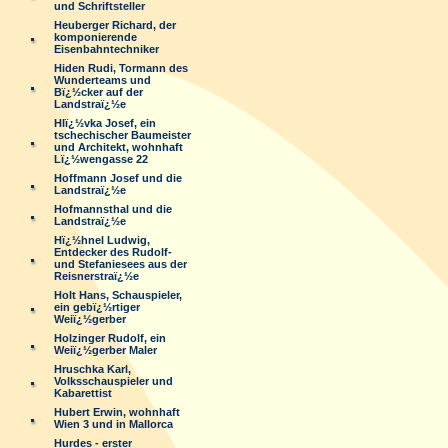
und Schriftsteller
Heuberger Richard, der
komponierende
Eisenbahntechniker
Hiden Rudi, Tormann des
Wunderteams und
Bï¿½cker auf der
Landstraï¿½e
Hlï¿½vka Josef, ein
tschechischer Baumeister
und Architekt, wohnhaft
Lï¿½wengasse 22
Hoffmann Josef und die
Landstraï¿½e
Hofmannsthal und die
Landstraï¿½e
Hï¿½hnel Ludwig,
Entdecker des Rudolf-
und Stefaniesees aus der
Reisnerstraï¿½e
Holt Hans, Schauspieler,
ein gebï¿½rtiger
Weiï¿½gerber
Holzinger Rudolf, ein
Weiï¿½gerber Maler
Hruschka Karl,
Volksschauspieler und
Kabarettist
Hubert Erwin, wohnhaft
Wien 3 und in Mallorca
Hurdes - erster