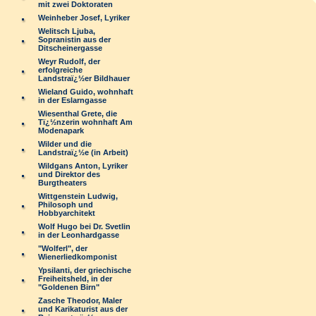
mit zwei Doktoraten
Weinheber Josef, Lyriker
Welitsch Ljuba,
Sopranistin aus der
Ditscheinergasse
Weyr Rudolf, der
erfolgreiche
Landstraï¿½er Bildhauer
Wieland Guido, wohnhaft
in der Eslarngasse
Wiesenthal Grete, die
Tï¿½nzerin wohnhaft Am
Modenapark
Wilder und die
Landstraï¿½e (in Arbeit)
Wildgans Anton, Lyriker
und Direktor des
Burgtheaters
Wittgenstein Ludwig,
Philosoph und
Hobbyarchitekt
Wolf Hugo bei Dr. Svetlin
in der Leonhardgasse
"Wolferl", der
Wienerliedkomponist
Ypsilanti, der griechische
Freiheitsheld, in der
"Goldenen Birn"
Zasche Theodor, Maler
und Karikaturist aus der