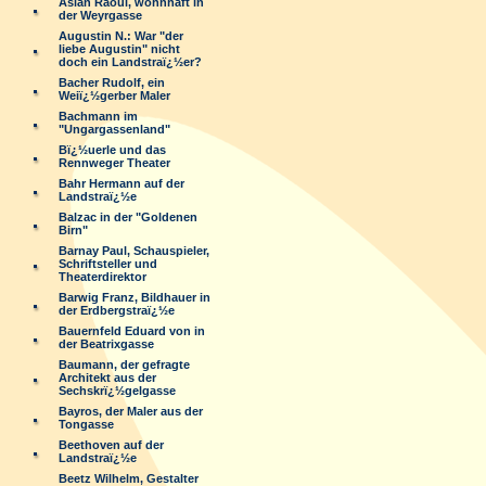
Aslan Raoul, wohnhaft in
der Weyrgasse
Augustin N.: War "der
liebe Augustin" nicht
doch ein Landstraï¿½er?
Bacher Rudolf, ein
Weiï¿½gerber Maler
Bachmann im
"Ungargassenland"
Bï¿½uerle und das
Rennweger Theater
Bahr Hermann auf der
Landstraï¿½e
Balzac in der "Goldenen
Birn"
Barnay Paul, Schauspieler,
Schriftsteller und
Theaterdirektor
Barwig Franz, Bildhauer in
der Erdbergstraï¿½e
Bauernfeld Eduard von in
der Beatrixgasse
Baumann, der gefragte
Architekt aus der
Sechskrï¿½gelgasse
Bayros, der Maler aus der
Tongasse
Beethoven auf der
Landstraï¿½e
Beetz Wilhelm, Gestalter