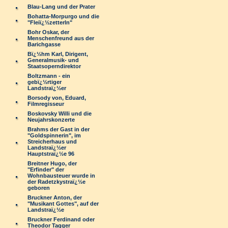
Blau-Lang und der Prater
Bohatta-Morpurgo und die
"Fleiï¿½zetterln"
Bohr Oskar, der
Menschenfreund aus der
Barichgasse
Bï¿½hm Karl, Dirigent,
Generalmusik- und
Staatsoperndirektor
Boltzmann - ein
gebï¿½rtiger
Landstraï¿½er
Borsody von, Eduard,
Filmregisseur
Boskovsky Willi und die
Neujahrskonzerte
Brahms der Gast in der
"Goldspinnerin", im
Streicherhaus und
Landstraï¿½er
Hauptstraï¿½e 96
Breitner Hugo, der
"Erfinder" der
Wohnbausteuer wurde in
der Radetzkystraï¿½e
geboren
Bruckner Anton, der
"Musikant Gottes", auf der
Landstraï¿½e
Bruckner Ferdinand oder
Theodor Tagger