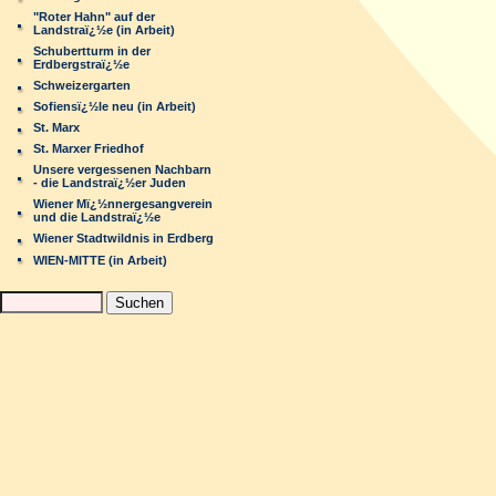
"Roter Hahn" auf der
Landstraï¿½e (in Arbeit)
Schubertturm in der
Erdbergstraï¿½e
Schweizergarten
Sofiensï¿½le neu (in Arbeit)
St. Marx
St. Marxer Friedhof
Unsere vergessenen Nachbarn
- die Landstraï¿½er Juden
Wiener Mï¿½nnergesangverein
und die Landstraï¿½e
Wiener Stadtwildnis in Erdberg
WIEN-MITTE (in Arbeit)