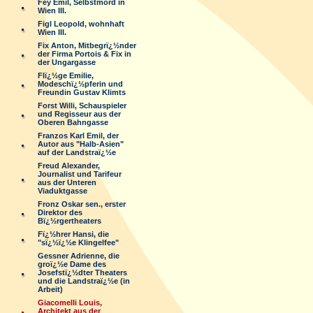
Fey Emil, Selbstmord in
Wien III.
Figl Leopold, wohnhaft
Wien III.
Fix Anton, Mitbegrï¿½nder
der Firma Portois & Fix in
der Ungargasse
Flï¿½ge Emilie,
Modeschï¿½pferin und
Freundin Gustav Klimts
Forst Willi, Schauspieler
und Regisseur aus der
Oberen Bahngasse
Franzos Karl Emil, der
Autor aus "Halb-Asien"
auf der Landstraï¿½e
Freud Alexander,
Journalist und Tarifeur
aus der Unteren
Viaduktgasse
Fronz Oskar sen., erster
Direktor des
Bï¿½rgertheaters
Fï¿½hrer Hansi, die
"sï¿½ï¿½e Klingelfee"
Gessner Adrienne, die
groï¿½e Dame des
Josefstï¿½dter Theaters
und die Landstraï¿½e (in
Arbeit)
Giacomelli Louis,
Architekt aus der