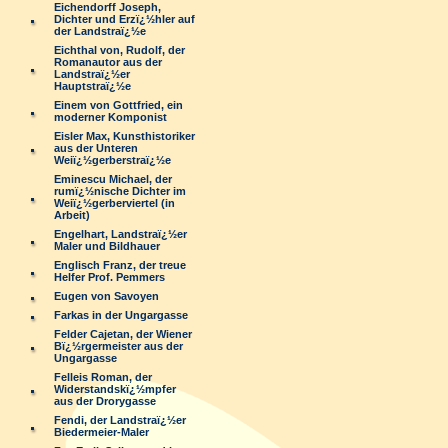
Eichendorff Joseph,
Dichter und Erzï¿½hler auf
der Landstraï¿½e
Eichthal von, Rudolf, der
Romanautor aus der
Landstraï¿½er
Hauptstraï¿½e
Einem von Gottfried, ein
moderner Komponist
Eisler Max, Kunsthistoriker
aus der Unteren
Weiï¿½gerberstraï¿½e
Eminescu Michael, der
rumï¿½nische Dichter im
Weiï¿½gerberviertel (in
Arbeit)
Engelhart, Landstraï¿½er
Maler und Bildhauer
Englisch Franz, der treue
Helfer Prof. Pemmers
Eugen von Savoyen
Farkas in der Ungargasse
Felder Cajetan, der Wiener
Bï¿½rgermeister aus der
Ungargasse
Felleis Roman, der
Widerstandskï¿½mpfer
aus der Drorygasse
Fendi, der Landstraï¿½er
Biedermeier-Maler