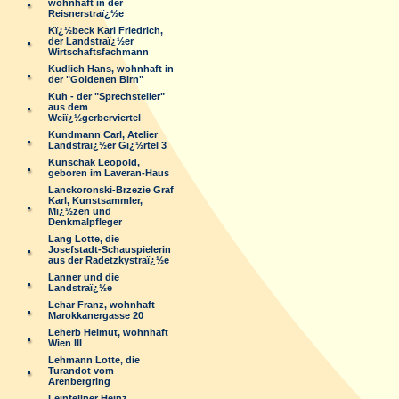
wohnhaft in der
Reisnerstraï¿½e
Kï¿½beck Karl Friedrich,
der Landstraï¿½er
Wirtschaftsfachmann
Kudlich Hans, wohnhaft in
der "Goldenen Birn"
Kuh - der "Sprechsteller"
aus dem
Weiï¿½gerberviertel
Kundmann Carl, Atelier
Landstraï¿½er Gï¿½rtel 3
Kunschak Leopold,
geboren im Laveran-Haus
Lanckoronski-Brzezie Graf
Karl, Kunstsammler,
Mï¿½zen und
Denkmalpfleger
Lang Lotte, die
Josefstadt-Schauspielerin
aus der Radetzkystraï¿½e
Lanner und die
Landstraï¿½e
Lehar Franz, wohnhaft
Marokkanergasse 20
Leherb Helmut, wohnhaft
Wien III
Lehmann Lotte, die
Turandot vom
Arenbergring
Leinfellner Heinz,