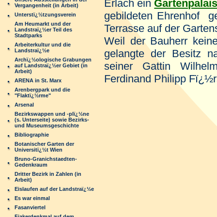
Erlach ein
Gartenpalai
Vergangenheit (in Arbeit)
gebildeten Ehrenhof g
Unterstï¿½tzungsverein
Am Heumarkt und der
Terrasse auf der Garten
Landstraï¿½er Teil des
Stadtparks
Weil der Bauherr keine 
Arbeiterkultur und die
Landstraï¿½e
gelangte der Besitz 
Archï¿½ologische Grabungen
seiner Gattin Wilhe
auf Landstraï¿½er Gebiet (in
Arbeit)
Ferdinand Philipp Fï¿½r
ARENA in St. Marx
Arenbergpark und die
"Flaktï¿½rme"
Arsenal
Bezirkswappen und -plï¿½ne
(s. Unterseite) sowie Bezirks-
und Museumsgeschichte
Bibliographie
Botanischer Garten der
Universitï¿½t Wien
Bruno-Granichstaedten-
Gedenkraum
Dritter Bezirk in Zahlen (in
Arbeit)
Eislaufen auf der Landstraï¿½e
Es war einmal
Fasanviertel
Fiakerdenkmal auf dem