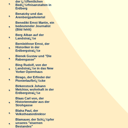
der ï¿½ffentlichen
Bedï¿½rfnisanstalten in
Erdberg
Benatzky und das
Arenbergparkviertel
Benedikt Ernst Martin, ein
bedeutender Journalist
(Bild fehlt)
Berg Alban auf der
Landstraï¿½e
Bernleithner Ernst, der
Historiker in der
Erdbergstraï¿½e
Bienek Gustav und "Die
Rabengasse"
Bing Rudolf, von der
Landstraï¿½e in das New
Yorker Opernhaus
Birago, der Erfinder der
Pionierlaufbrï¿½cke
Birkenstock Johann
Melchior, wohnhaft in der
Erdbergstraï¿½e
Blaas Carl von, der
Historienmaler aus der
Strohgasse
Blaha Paul, der
Volkstheaterdirektor
Blamauer, der Schï¿½pfer
unseres "eisernen
Bestandes"