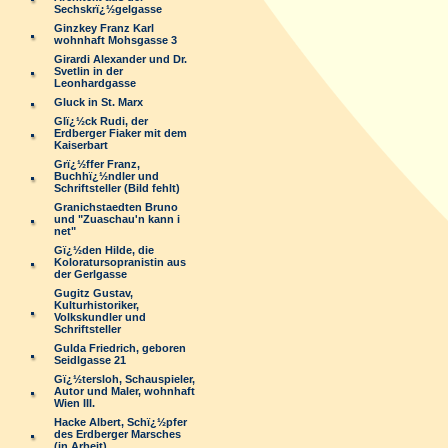
Sechskrï¿½gelgasse
Ginzkey Franz Karl
wohnhaft Mohsgasse 3
Girardi Alexander und Dr.
Svetlin in der
Leonhardgasse
Gluck in St. Marx
Glï¿½ck Rudi, der
Erdberger Fiaker mit dem
Kaiserbart
Grï¿½ffer Franz,
Buchhï¿½ndler und
Schriftsteller (Bild fehlt)
Granichstaedten Bruno
und "Zuaschau'n kann i
net"
Gï¿½den Hilde, die
Koloratursopranistin aus
der Gerlgasse
Gugitz Gustav,
Kulturhistoriker,
Volkskundler und
Schriftsteller
Gulda Friedrich, geboren
Seidlgasse 21
Gï¿½tersloh, Schauspieler,
Autor und Maler, wohnhaft
Wien III.
Hacke Albert, Schï¿½pfer
des Erdberger Marsches
(in Arbeit)