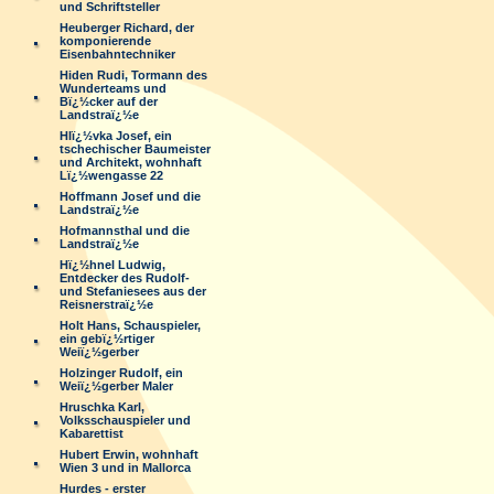
und Schriftsteller
Heuberger Richard, der
komponierende
Eisenbahntechniker
Hiden Rudi, Tormann des
Wunderteams und
Bï¿½cker auf der
Landstraï¿½e
Hlï¿½vka Josef, ein
tschechischer Baumeister
und Architekt, wohnhaft
Lï¿½wengasse 22
Hoffmann Josef und die
Landstraï¿½e
Hofmannsthal und die
Landstraï¿½e
Hï¿½hnel Ludwig,
Entdecker des Rudolf-
und Stefaniesees aus der
Reisnerstraï¿½e
Holt Hans, Schauspieler,
ein gebï¿½rtiger
Weiï¿½gerber
Holzinger Rudolf, ein
Weiï¿½gerber Maler
Hruschka Karl,
Volksschauspieler und
Kabarettist
Hubert Erwin, wohnhaft
Wien 3 und in Mallorca
Hurdes - erster