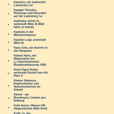
Karadzic, ein serbischer
Landstraï¿½er
Karajan Theodor,
Philologe und Historiker
auf der Landstraï¿½e
Karlinsky, Anton H.,
wohnhaft Wien III (Bild
fehlt, in Arbeit)
Karlweis in der
Metternichgasse
Kasimir Luigi, wohnhaft
Wien III.
Kaus Gina, die Autorin in
der Hyegasse
Kelsen Hans, der
Mitgestalter der
ï¿½sterreichischen
Bundesverfassung 1920
Kisch Egon Erwin,
wohnhaft Rudolf-von-Alt-
Platz 5
Kleiner Salomon,
Kupferstecher und
Vedutenzeichner (in
Arbeit)
Klestil - der
Bundesprï¿½sident aus
Erdberg
Kohl Anton, Wiener GR-
Abgeordneter (Bild fehlt)
Kollï¿½r Jan,