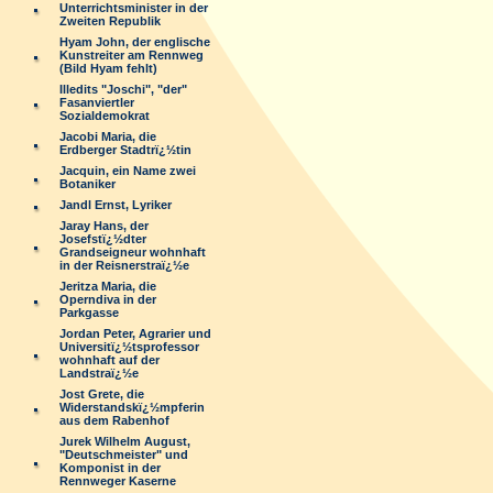
Unterrichtsminister in der
Zweiten Republik
Hyam John, der englische
Kunstreiter am Rennweg
(Bild Hyam fehlt)
Illedits "Joschi", "der"
Fasanviertler
Sozialdemokrat
Jacobi Maria, die
Erdberger Stadtrï¿½tin
Jacquin, ein Name zwei
Botaniker
Jandl Ernst, Lyriker
Jaray Hans, der
Josefstï¿½dter
Grandseigneur wohnhaft
in der Reisnerstraï¿½e
Jeritza Maria, die
Operndiva in der
Parkgasse
Jordan Peter, Agrarier und
Universitï¿½tsprofessor
wohnhaft auf der
Landstraï¿½e
Jost Grete, die
Widerstandskï¿½mpferin
aus dem Rabenhof
Jurek Wilhelm August,
"Deutschmeister" und
Komponist in der
Rennweger Kaserne