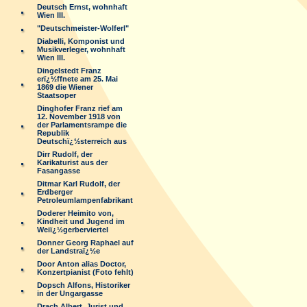
Deutsch Ernst, wohnhaft
Wien III.
"Deutschmeister-Wolferl"
Diabelli, Komponist und
Musikverleger, wohnhaft
Wien III.
Dingelstedt Franz
erï¿½ffnete am 25. Mai
1869 die Wiener
Staatsoper
Dinghofer Franz rief am
12. November 1918 von
der Parlamentsrampe die
Republik
Deutschï¿½sterreich aus
Dirr Rudolf, der
Karikaturist aus der
Fasangasse
Ditmar Karl Rudolf, der
Erdberger
Petroleumlampenfabrikant
Doderer Heimito von,
Kindheit und Jugend im
Weiï¿½gerberviertel
Donner Georg Raphael auf
der Landstraï¿½e
Door Anton alias Doctor,
Konzertpianist (Foto fehlt)
Dopsch Alfons, Historiker
in der Ungargasse
Drach Albert, Jurist und