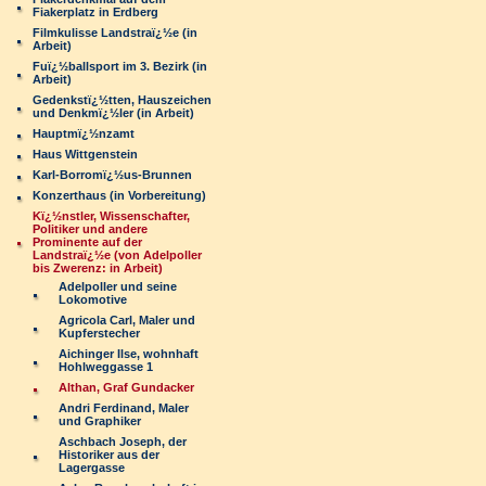
Fiakerplatz in Erdberg
Filmkulisse Landstraï¿½e (in
Arbeit)
Fuï¿½ballsport im 3. Bezirk (in
Arbeit)
Gedenkstï¿½tten, Hauszeichen
und Denkmï¿½ler (in Arbeit)
Hauptmï¿½nzamt
Haus Wittgenstein
Karl-Borromï¿½us-Brunnen
Konzerthaus (in Vorbereitung)
Kï¿½nstler, Wissenschafter,
Politiker und andere
Prominente auf der
Landstraï¿½e (von Adelpoller
bis Zwerenz: in Arbeit)
Adelpoller und seine
Lokomotive
Agricola Carl, Maler und
Kupferstecher
Aichinger Ilse, wohnhaft
Hohlweggasse 1
Althan, Graf Gundacker
Andri Ferdinand, Maler
und Graphiker
Aschbach Joseph, der
Historiker aus der
Lagergasse