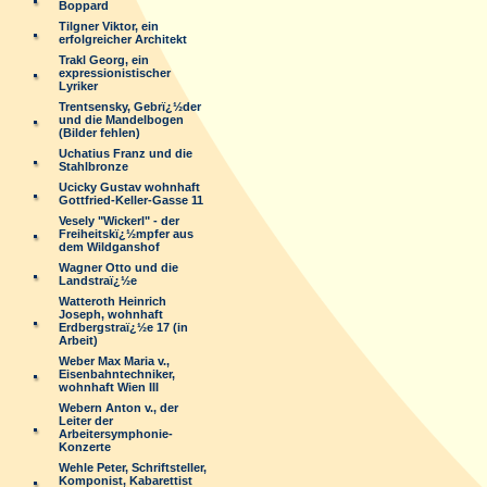
Boppard
Tilgner Viktor, ein
erfolgreicher Architekt
Trakl Georg, ein
expressionistischer
Lyriker
Trentsensky, Gebrï¿½der
und die Mandelbogen
(Bilder fehlen)
Uchatius Franz und die
Stahlbronze
Ucicky Gustav wohnhaft
Gottfried-Keller-Gasse 11
Vesely "Wickerl" - der
Freiheitskï¿½mpfer aus
dem Wildganshof
Wagner Otto und die
Landstraï¿½e
Watteroth Heinrich
Joseph, wohnhaft
Erdbergstraï¿½e 17 (in
Arbeit)
Weber Max Maria v.,
Eisenbahntechniker,
wohnhaft Wien III
Webern Anton v., der
Leiter der
Arbeitersymphonie-
Konzerte
Wehle Peter, Schriftsteller,
Komponist, Kabarettist