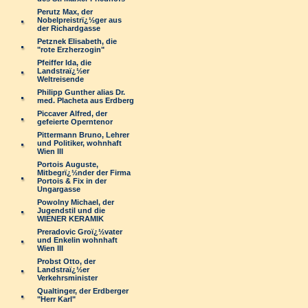
Perutz Max, der
Nobelpreistrï¿½ger aus
der Richardgasse
Petznek Elisabeth, die
"rote Erzherzogin"
Pfeiffer Ida, die
Landstraï¿½er
Weltreisende
Philipp Gunther alias Dr.
med. Placheta aus Erdberg
Piccaver Alfred, der
gefeierte Operntenor
Pittermann Bruno, Lehrer
und Politiker, wohnhaft
Wien III
Portois Auguste,
Mitbegrï¿½nder der Firma
Portois & Fix in der
Ungargasse
Powolny Michael, der
Jugendstil und die
WIENER KERAMIK
Preradovic Groï¿½vater
und Enkelin wohnhaft
Wien III
Probst Otto, der
Landstraï¿½er
Verkehrsminister
Qualtinger, der Erdberger
"Herr Karl"