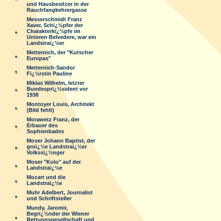
und Hausbesitzer in der
Rauchfangkehrergasse
Messerschmidt Franz
Xaver, Schï¿½pfer der
Charakterkï¿½pfe im
Unteren Belvedere, war ein
Landstraï¿½er
Metternich, der "Kutscher
Europas"
Metternich-Sandor
Fï¿½rstin Pauline
Miklas Wilhelm, letzter
Bundesprï¿½sident vor
1938
Montoyer Louis, Architekt
(Bild fehlt)
Morawetz Franz, der
Erbauer des
Sophienbades
Moser Johann Baptist, der
groï¿½e Landstraï¿½er
Volkssï¿½nger
Moser "Kolo" auf der
Landstraï¿½e
Mozart und die
Landstraï¿½e
Muhr Adelbert, Journalist
und Schriftsteller
Mundy, Jaromir,
Begrï¿½nder der Wiener
Rettungsgesellschaft und