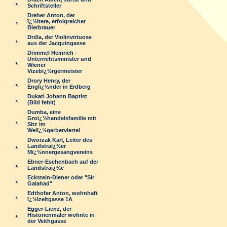
Schriftsteller
Dreher Anton, der
ï¿½ltere, erfolgreicher
Bierbrauer
Drdla, der Violinvirtuose
aus der Jacquingasse
Drimmel Heinrich -
Unterrichtsminister und
Wiener
Vizebï¿½rgermeister
Drory Henry, der
Englï¿½nder in Erdberg
Dukati Johann Baptist
(Bild fehlt)
Dumba, eine
Groï¿½handelsfamilie mit
Sitz im
Weiï¿½gerberviertel
Dworzak Karl, Leiter des
Landstraï¿½er
Mï¿½nnergesangvereins
Ebner-Eschenbach auf der
Landstraï¿½e
Eckstein-Diener oder "Sir
Galahad"
Edthofer Anton, wohnhaft
ï¿½lzeltgasse 1A
Egger-Lienz, der
Historienmaler wohnte in
der Veithgasse