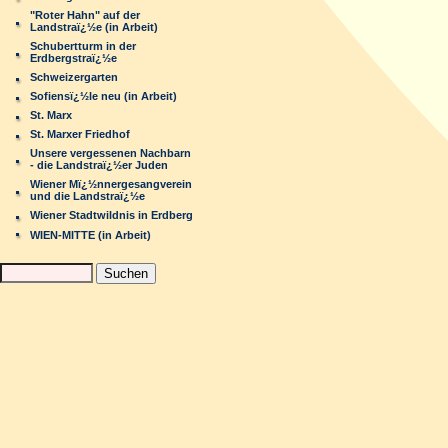
"Roter Hahn" auf der
Landstraï¿½e (in Arbeit)
Schubertturm in der
Erdbergstraï¿½e
Schweizergarten
Sofiensï¿½le neu (in Arbeit)
St. Marx
St. Marxer Friedhof
Unsere vergessenen Nachbarn
- die Landstraï¿½er Juden
Wiener Mï¿½nnergesangverein
und die Landstraï¿½e
Wiener Stadtwildnis in Erdberg
WIEN-MITTE (in Arbeit)