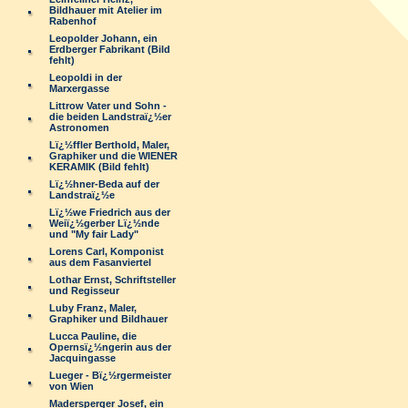
Bildhauer mit Atelier im
Rabenhof
Leopolder Johann, ein
Erdberger Fabrikant (Bild
fehlt)
Leopoldi in der
Marxergasse
Littrow Vater und Sohn -
die beiden Landstraï¿½er
Astronomen
Lï¿½ffler Berthold, Maler,
Graphiker und die WIENER
KERAMIK (Bild fehlt)
Lï¿½hner-Beda auf der
Landstraï¿½e
Lï¿½we Friedrich aus der
Weiï¿½gerber Lï¿½nde
und "My fair Lady"
Lorens Carl, Komponist
aus dem Fasanviertel
Lothar Ernst, Schriftsteller
und Regisseur
Luby Franz, Maler,
Graphiker und Bildhauer
Lucca Pauline, die
Opernsï¿½ngerin aus der
Jacquingasse
Lueger - Bï¿½rgermeister
von Wien
Madersperger Josef, ein