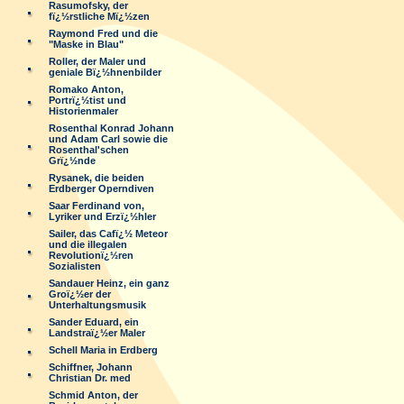
Rasumofsky, der
fï¿½rstliche Mï¿½zen
Raymond Fred und die
"Maske in Blau"
Roller, der Maler und
geniale Bï¿½hnenbilder
Romako Anton,
Portrï¿½tist und
Historienmaler
Rosenthal Konrad Johann
und Adam Carl sowie die
Rosenthal'schen
Grï¿½nde
Rysanek, die beiden
Erdberger Operndiven
Saar Ferdinand von,
Lyriker und Erzï¿½hler
Sailer, das Cafï¿½ Meteor
und die illegalen
Revolutionï¿½ren
Sozialisten
Sandauer Heinz, ein ganz
Groï¿½er der
Unterhaltungsmusik
Sander Eduard, ein
Landstraï¿½er Maler
Schell Maria in Erdberg
Schiffner, Johann
Christian Dr. med
Schmid Anton, der