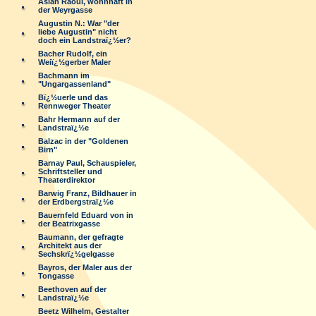
Aslan Raoul, wohnhaft in
der Weyrgasse
Augustin N.: War "der
liebe Augustin" nicht
doch ein Landstraï¿½er?
Bacher Rudolf, ein
Weiï¿½gerber Maler
Bachmann im
"Ungargassenland"
Bï¿½uerle und das
Rennweger Theater
Bahr Hermann auf der
Landstraï¿½e
Balzac in der "Goldenen
Birn"
Barnay Paul, Schauspieler,
Schriftsteller und
Theaterdirektor
Barwig Franz, Bildhauer in
der Erdbergstraï¿½e
Bauernfeld Eduard von in
der Beatrixgasse
Baumann, der gefragte
Architekt aus der
Sechskrï¿½gelgasse
Bayros, der Maler aus der
Tongasse
Beethoven auf der
Landstraï¿½e
Beetz Wilhelm, Gestalter