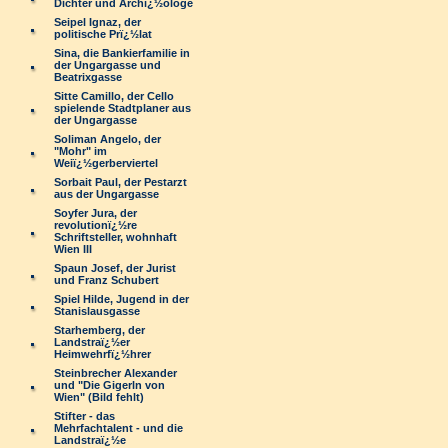
Dichter und Archï¿½ologe
Seipel Ignaz, der
politische Prï¿½lat
Sina, die Bankierfamilie in
der Ungargasse und
Beatrixgasse
Sitte Camillo, der Cello
spielende Stadtplaner aus
der Ungargasse
Soliman Angelo, der
"Mohr" im
Weiï¿½gerberviertel
Sorbait Paul, der Pestarzt
aus der Ungargasse
Soyfer Jura, der
revolutionï¿½re
Schriftsteller, wohnhaft
Wien III
Spaun Josef, der Jurist
und Franz Schubert
Spiel Hilde, Jugend in der
Stanislausgasse
Starhemberg, der
Landstraï¿½er
Heimwehrfï¿½hrer
Steinbrecher Alexander
und "Die Gigerln von
Wien" (Bild fehlt)
Stifter - das
Mehrfachtalent - und die
Landstraï¿½e