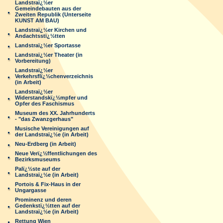
Landstraï¿½er
Gemeindebauten aus der
Zweiten Republik (Unterseite
KUNST AM BAU)
Landstraï¿½er Kirchen und
Andachtsstï¿½tten
Landstraï¿½er Sportasse
Landstraï¿½er Theater (in
Vorbereitung)
Landstraï¿½er
Verkehrsflï¿½chenverzeichnis
(in Arbeit)
Landstraï¿½er
Widerstandskï¿½mpfer und
Opfer des Faschismus
Museum des XX. Jahrhunderts
- "das Zwanzgerhaus"
Musische Vereinigungen auf
der Landstraï¿½e (in Arbeit)
Neu-Erdberg (in Arbeit)
Neue Verï¿½ffentlichungen des
Bezirksmuseums
Palï¿½ste auf der
Landstraï¿½e (in Arbeit)
Portois & Fix-Haus in der
Ungargasse
Prominenz und deren
Gedenkstï¿½tten auf der
Landstraï¿½e (in Arbeit)
Rettung Wien