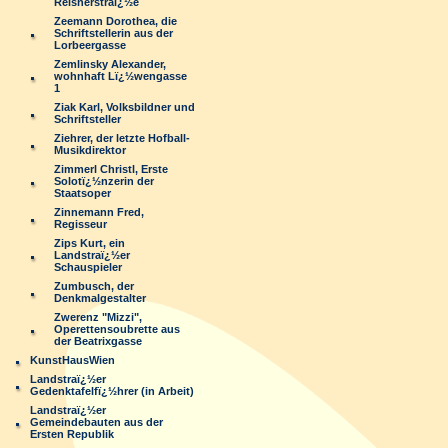
Reisnerstraï¿½e
Zeemann Dorothea, die
Schriftstellerin aus der
Lorbeergasse
Zemlinsky Alexander,
wohnhaft Lï¿½wengasse
1
Ziak Karl, Volksbildner und
Schriftsteller
Ziehrer, der letzte Hofball-
Musikdirektor
Zimmerl Christl, Erste
Solotï¿½nzerin der
Staatsoper
Zinnemann Fred,
Regisseur
Zips Kurt, ein
Landstraï¿½er
Schauspieler
Zumbusch, der
Denkmalgestalter
Zwerenz "Mizzi",
Operettensoubrette aus
der Beatrixgasse
KunstHausWien
Landstraï¿½er
Gedenktafelfï¿½hrer (in Arbeit)
Landstraï¿½er
Gemeindebauten aus der
Ersten Republik