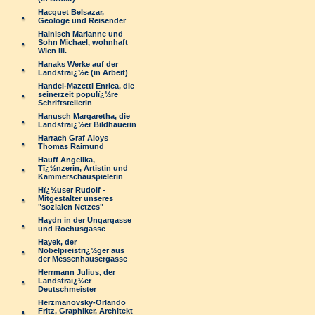
Hacquet Belsazar,
Geologe und Reisender
Hainisch Marianne und
Sohn Michael, wohnhaft
Wien III.
Hanaks Werke auf der
Landstraï¿½e (in Arbeit)
Handel-Mazetti Enrica, die
seinerzeit populï¿½re
Schriftstellerin
Hanusch Margaretha, die
Landstraï¿½er Bildhauerin
Harrach Graf Aloys
Thomas Raimund
Hauff Angelika,
Tï¿½nzerin, Artistin und
Kammerschauspielerin
Hï¿½user Rudolf -
Mitgestalter unseres
"sozialen Netzes"
Haydn in der Ungargasse
und Rochusgasse
Hayek, der
Nobelpreistrï¿½ger aus
der Messenhausergasse
Herrmann Julius, der
Landstraï¿½er
Deutschmeister
Herzmanovsky-Orlando
Fritz, Graphiker, Architekt