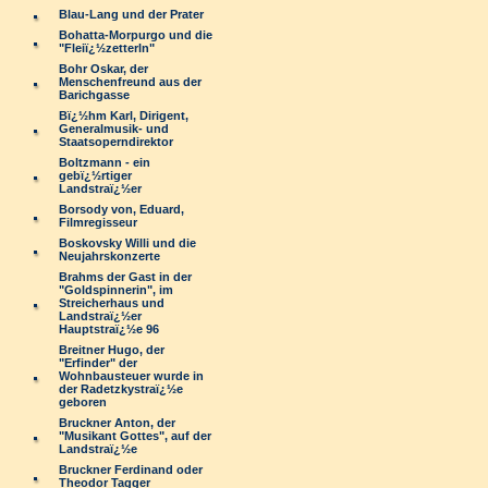
Blau-Lang und der Prater
Bohatta-Morpurgo und die
"Fleiï¿½zetterln"
Bohr Oskar, der
Menschenfreund aus der
Barichgasse
Bï¿½hm Karl, Dirigent,
Generalmusik- und
Staatsoperndirektor
Boltzmann - ein
gebï¿½rtiger
Landstraï¿½er
Borsody von, Eduard,
Filmregisseur
Boskovsky Willi und die
Neujahrskonzerte
Brahms der Gast in der
"Goldspinnerin", im
Streicherhaus und
Landstraï¿½er
Hauptstraï¿½e 96
Breitner Hugo, der
"Erfinder" der
Wohnbausteuer wurde in
der Radetzkystraï¿½e
geboren
Bruckner Anton, der
"Musikant Gottes", auf der
Landstraï¿½e
Bruckner Ferdinand oder
Theodor Tagger