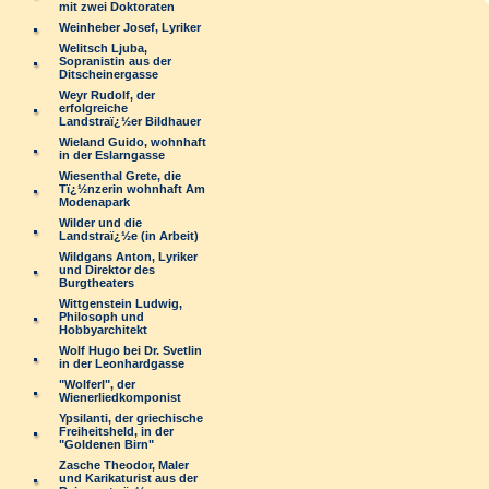
mit zwei Doktoraten
Weinheber Josef, Lyriker
Welitsch Ljuba,
Sopranistin aus der
Ditscheinergasse
Weyr Rudolf, der
erfolgreiche
Landstraï¿½er Bildhauer
Wieland Guido, wohnhaft
in der Eslarngasse
Wiesenthal Grete, die
Tï¿½nzerin wohnhaft Am
Modenapark
Wilder und die
Landstraï¿½e (in Arbeit)
Wildgans Anton, Lyriker
und Direktor des
Burgtheaters
Wittgenstein Ludwig,
Philosoph und
Hobbyarchitekt
Wolf Hugo bei Dr. Svetlin
in der Leonhardgasse
"Wolferl", der
Wienerliedkomponist
Ypsilanti, der griechische
Freiheitsheld, in der
"Goldenen Birn"
Zasche Theodor, Maler
und Karikaturist aus der