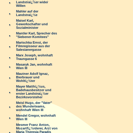
Landstraï¿½er wider
Willen
Mahler auf der
Landstraï¿½e
Maisel Karl,
Gewerkschafter und
Sozialminister
Mantler Karl, Sprecher des
"Siebener-Komitees"
Marischka Ernst, der
Filmregisseur aus der
Salesianergasse
Marx Joseph, wohnhaft
Traungasse 6
Masaryk Jan, wohnhaft
Wien III
Mautner Adolf Ignaz,
Bierbrauer und
Wohltï¿½ter
Mayer Matthï¿½us,
Badehausbesitzer und
erster Landstraï¿½er
Bezirksvorsteher
Meisl Hugo, der "Vater"
des Wunderteams,
wohnhaft Wien III
Mendel Gregor, wohnhaft
Wien III
Mesmer Franz Anton,
Mozartfï¿½rderer, Arzt von
Maria Theresia Paradis