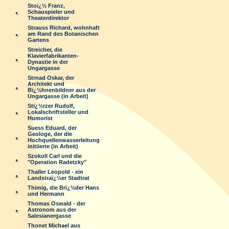
Stoï¿½ Franz,
Schauspieler und
Theaterdirektor
Strauss Richard, wohnhaft
am Rand des Botanischen
Gartens
Streicher, die
Klavierfabrikanten-
Dynastie in der
Ungargasse
Strnad Oskar, der
Architekt und
Bï¿½hnenbildner aus der
Ungargasse (in Arbeit)
Stï¿½rzer Rudolf,
Lokalschriftsteller und
Humorist
Suess Eduard, der
Geologe, der die
Hochquellenwasserleitung
initiierte (in Arbeit)
Szokoll Carl und die
"Operation Radetzky"
Thaller Leopold - ein
Landstraï¿½er Stadtrat
Thimig, die Brï¿½der Hans
und Hermann
Thomas Oswald - der
Astronom aus der
Salesianergasse
Thonet Michael aus