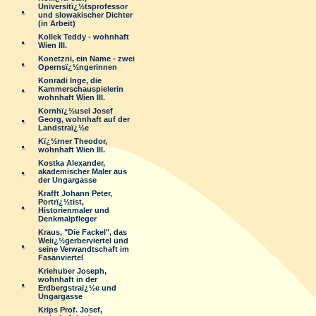
Universitï¿½tsprofessor
und slowakischer Dichter
(in Arbeit)
Kollek Teddy - wohnhaft
Wien III.
Konetzni, ein Name - zwei
Opernsï¿½ngerinnen
Konradi Inge, die
Kammerschauspielerin
wohnhaft Wien III.
Kornhï¿½usel Josef
Georg, wohnhaft auf der
Landstraï¿½e
Kï¿½rner Theodor,
wohnhaft Wien III.
Kostka Alexander,
akademischer Maler aus
der Ungargasse
Krafft Johann Peter,
Portrï¿½tist,
Historienmaler und
Denkmalpfleger
Kraus, "Die Fackel", das
Weiï¿½gerberviertel und
seine Verwandtschaft im
Fasanviertel
Kriehuber Joseph,
wohnhaft in der
Erdbergstraï¿½e und
Ungargasse
Krips Prof. Josef,