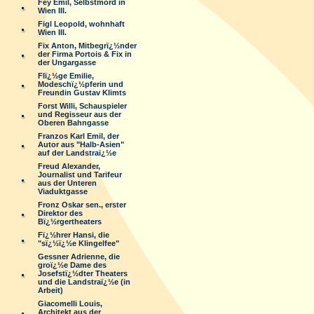
Fey Emil, Selbstmord in
Wien III.
Figl Leopold, wohnhaft
Wien III.
Fix Anton, Mitbegrï¿½nder
der Firma Portois & Fix in
der Ungargasse
Flï¿½ge Emilie,
Modeschï¿½pferin und
Freundin Gustav Klimts
Forst Willi, Schauspieler
und Regisseur aus der
Oberen Bahngasse
Franzos Karl Emil, der
Autor aus "Halb-Asien"
auf der Landstraï¿½e
Freud Alexander,
Journalist und Tarifeur
aus der Unteren
Viaduktgasse
Fronz Oskar sen., erster
Direktor des
Bï¿½rgertheaters
Fï¿½hrer Hansi, die
"sï¿½ï¿½e Klingelfee"
Gessner Adrienne, die
groï¿½e Dame des
Josefstï¿½dter Theaters
und die Landstraï¿½e (in
Arbeit)
Giacomelli Louis,
Architekt aus der