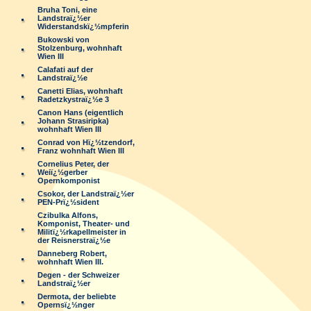
Bruha Toni, eine
Landstraï¿½er
Widerstandskï¿½mpferin
Bukowski von
Stolzenburg, wohnhaft
Wien III
Calafati auf der
Landstraï¿½e
Canetti Elias, wohnhaft
Radetzkystraï¿½e 3
Canon Hans (eigentlich
Johann Strasiripka)
wohnhaft Wien III
Conrad von Hï¿½tzendorf,
Franz wohnhaft Wien III
Cornelius Peter, der
Weiï¿½gerber
Opernkomponist
Csokor, der Landstraï¿½er
PEN-Prï¿½sident
Czibulka Alfons,
Komponist, Theater- und
Militï¿½rkapellmeister in
der Reisnerstraï¿½e
Danneberg Robert,
wohnhaft Wien III.
Degen - der Schweizer
Landstraï¿½er
Dermota, der beliebte
Opernsï¿½nger