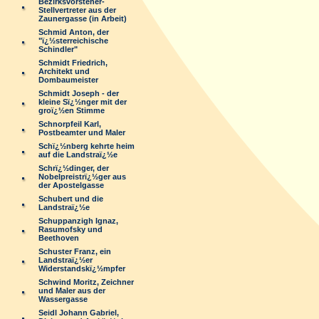
Bezirksvorsteher-
Stellvertreter aus der
Zaunergasse (in Arbeit)
Schmid Anton, der
"ï¿½sterreichische
Schindler"
Schmidt Friedrich,
Architekt und
Dombaumeister
Schmidt Joseph - der
kleine Sï¿½nger mit der
groï¿½en Stimme
Schnorpfeil Karl,
Postbeamter und Maler
Schï¿½nberg kehrte heim
auf die Landstraï¿½e
Schrï¿½dinger, der
Nobelpreistrï¿½ger aus
der Apostelgasse
Schubert und die
Landstraï¿½e
Schuppanzigh Ignaz,
Rasumofsky und
Beethoven
Schuster Franz, ein
Landstraï¿½er
Widerstandskï¿½mpfer
Schwind Moritz, Zeichner
und Maler aus der
Wassergasse
Seidl Johann Gabriel,