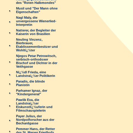
des "Roten Halbmondes"
Musil und "Der Mann ohne
Eigenschaften"
Nagl Maly, die
unvergessene Wienerlied-
Interpretin
Natterer, der Begleiter der
Kaiserin von Brasilien
Neuling Vinzenz,
Bierbrauer,
Etablissementbesitzer und
Wohltï¿½ter
Njegos Petar Petrowitsch,
serbisch-orthodoxer
Bischof und Dichter in der
Veithgasse
Nï¿½dl Frieda, eine
Landstraï¿½er Politikerin
Paradis, die blinde
Pianistin
Parhamer Ignaz, der
"Kindergeneral"
Pawlik Eva, die
Landstraï¿½er
Eiskunstlï¿½uferin und
Filmschauspielerin
Payer Julius, der
Nordpolforscher aus der
Bechardgasse
Pemmer Hans, der Retter
des St. Marxer Friedhofs