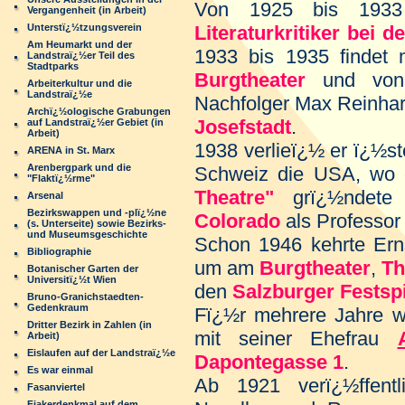
Von 1925 bis 193
Vergangenheit (in Arbeit)
Unterstï¿½tzungsverein
Literaturkritiker bei 
Am Heumarkt und der
1933 bis 1935 findet
Landstraï¿½er Teil des
Stadtparks
Burgtheater
und von
Arbeiterkultur und die
Landstraï¿½e
Nachfolger Max Reinha
Archï¿½ologische Grabungen
Josefstadt
.
auf Landstraï¿½er Gebiet (in
Arbeit)
1938 verlieï¿½ er ï¿½st
ARENA in St. Marx
Arenbergpark und die
Schweiz die USA, wo 
"Flaktï¿½rme"
Theatre"
grï¿½ndet
Arsenal
Bezirkswappen und -plï¿½ne
Colorado
als Professor
(s. Unterseite) sowie Bezirks-
und Museumsgeschichte
Schon 1946 kehrte Ern
Bibliographie
um am
Burgtheater
,
Th
Botanischer Garten der
Universitï¿½t Wien
den
Salzburger Festsp
Bruno-Granichstaedten-
Gedenkraum
Fï¿½r mehrere Jahre w
Dritter Bezirk in Zahlen (in
mit seiner Ehefrau
Arbeit)
Eislaufen auf der Landstraï¿½e
Dapontegasse 1
.
Es war einmal
Ab 1921 verï¿½ffentl
Fasanviertel
Fiakerdenkmal auf dem