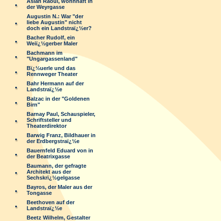
Aslan Raoul, wohnhaft in
der Weyrgasse
Augustin N.: War "der
liebe Augustin" nicht
doch ein Landstraï¿½er?
Bacher Rudolf, ein
Weiï¿½gerber Maler
Bachmann im
"Ungargassenland"
Bï¿½uerle und das
Rennweger Theater
Bahr Hermann auf der
Landstraï¿½e
Balzac in der "Goldenen
Birn"
Barnay Paul, Schauspieler,
Schriftsteller und
Theaterdirektor
Barwig Franz, Bildhauer in
der Erdbergstraï¿½e
Bauernfeld Eduard von in
der Beatrixgasse
Baumann, der gefragte
Architekt aus der
Sechskrï¿½gelgasse
Bayros, der Maler aus der
Tongasse
Beethoven auf der
Landstraï¿½e
Beetz Wilhelm, Gestalter