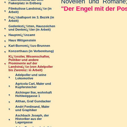
Novellen und Romane;
Fiakerplatz in Erdberg
"Der Engel mit der Po
Filmkulisse Landstraï¿½e (in
Arbeit)
Fuï¿½ballsport im 3. Bezirk (in
Arbeit)
Gedenkstï¿½tten, Hauszeichen
und Denkmï¿½ler (in Arbeit)
Hauptmï¿½nzamt
Haus Wittgenstein
Karl-Borromï¿½us-Brunnen
Konzerthaus (in Vorbereitung)
Kï¿½nstler, Wissenschafter,
Politiker und andere
Prominente auf der
Landstraï¿½e (von Adelpoller
bis Zwerenz: in Arbeit)
Adelpoller und seine
Lokomotive
Agricola Carl, Maler und
Kupferstecher
Aichinger Ilse, wohnhaft
Hohlweggasse 1
Althan, Graf Gundacker
Andri Ferdinand, Maler
und Graphiker
Aschbach Joseph, der
Historiker aus der
Lagergasse