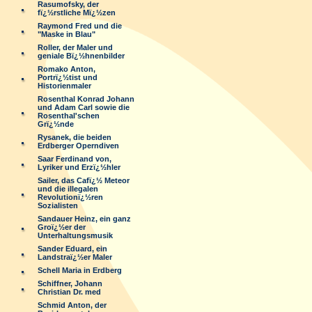
Rasumofsky, der
fï¿½rstliche Mï¿½zen
Raymond Fred und die
"Maske in Blau"
Roller, der Maler und
geniale Bï¿½hnenbilder
Romako Anton,
Portrï¿½tist und
Historienmaler
Rosenthal Konrad Johann
und Adam Carl sowie die
Rosenthal'schen
Grï¿½nde
Rysanek, die beiden
Erdberger Operndiven
Saar Ferdinand von,
Lyriker und Erzï¿½hler
Sailer, das Cafï¿½ Meteor
und die illegalen
Revolutionï¿½ren
Sozialisten
Sandauer Heinz, ein ganz
Groï¿½er der
Unterhaltungsmusik
Sander Eduard, ein
Landstraï¿½er Maler
Schell Maria in Erdberg
Schiffner, Johann
Christian Dr. med
Schmid Anton, der