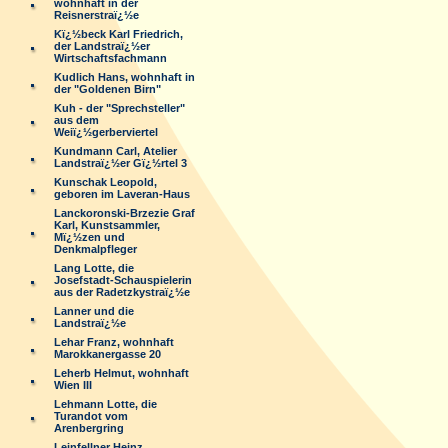
wohnhaft in der
Reisnerstraï¿½e
Kï¿½beck Karl Friedrich,
der Landstraï¿½er
Wirtschaftsfachmann
Kudlich Hans, wohnhaft in
der "Goldenen Birn"
Kuh - der "Sprechsteller"
aus dem
Weiï¿½gerberviertel
Kundmann Carl, Atelier
Landstraï¿½er Gï¿½rtel 3
Kunschak Leopold,
geboren im Laveran-Haus
Lanckoronski-Brzezie Graf
Karl, Kunstsammler,
Mï¿½zen und
Denkmalpfleger
Lang Lotte, die
Josefstadt-Schauspielerin
aus der Radetzkystraï¿½e
Lanner und die
Landstraï¿½e
Lehar Franz, wohnhaft
Marokkanergasse 20
Leherb Helmut, wohnhaft
Wien III
Lehmann Lotte, die
Turandot vom
Arenbergring
Leinfellner Heinz,