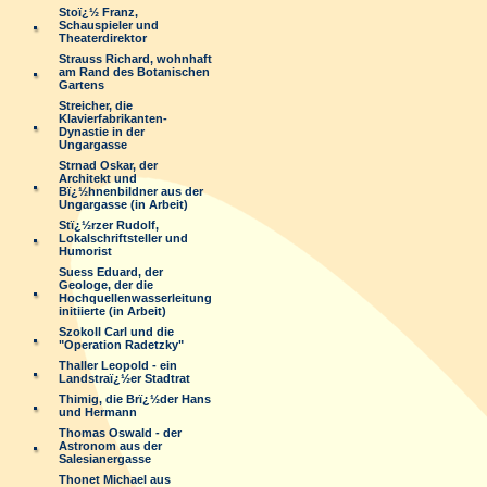
Stoï¿½ Franz,
Schauspieler und
Theaterdirektor
Strauss Richard, wohnhaft
am Rand des Botanischen
Gartens
Streicher, die
Klavierfabrikanten-
Dynastie in der
Ungargasse
Strnad Oskar, der
Architekt und
Bï¿½hnenbildner aus der
Ungargasse (in Arbeit)
Stï¿½rzer Rudolf,
Lokalschriftsteller und
Humorist
Suess Eduard, der
Geologe, der die
Hochquellenwasserleitung
initiierte (in Arbeit)
Szokoll Carl und die
"Operation Radetzky"
Thaller Leopold - ein
Landstraï¿½er Stadtrat
Thimig, die Brï¿½der Hans
und Hermann
Thomas Oswald - der
Astronom aus der
Salesianergasse
Thonet Michael aus