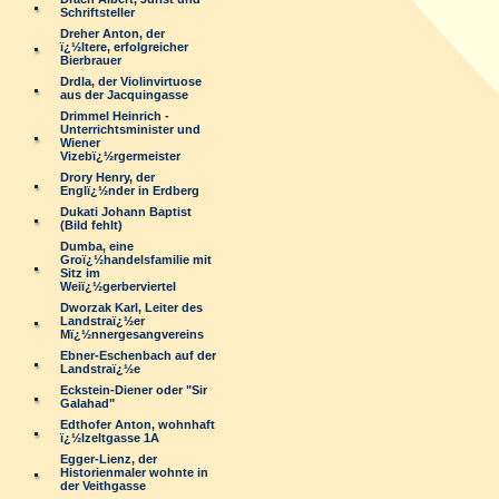
Schriftsteller
Dreher Anton, der
ï¿½ltere, erfolgreicher
Bierbrauer
Drdla, der Violinvirtuose
aus der Jacquingasse
Drimmel Heinrich -
Unterrichtsminister und
Wiener
Vizebï¿½rgermeister
Drory Henry, der
Englï¿½nder in Erdberg
Dukati Johann Baptist
(Bild fehlt)
Dumba, eine
Groï¿½handelsfamilie mit
Sitz im
Weiï¿½gerberviertel
Dworzak Karl, Leiter des
Landstraï¿½er
Mï¿½nnergesangvereins
Ebner-Eschenbach auf der
Landstraï¿½e
Eckstein-Diener oder "Sir
Galahad"
Edthofer Anton, wohnhaft
ï¿½lzeltgasse 1A
Egger-Lienz, der
Historienmaler wohnte in
der Veithgasse