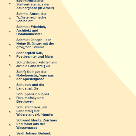
Bezirksvorsteher-
Stellvertreter aus der
Zaunergasse (in Arbeit)
Schmid Anton, der
"ï¿½sterreichische
Schindler"
Schmidt Friedrich,
Architekt und
Dombaumeister
Schmidt Joseph - der
kleine Sï¿½nger mit der
groï¿½en Stimme
Schnorpfeil Karl,
Postbeamter und Maler
Schï¿½nberg kehrte heim
auf die Landstraï¿½e
Schrï¿½dinger, der
Nobelpreistrï¿½ger aus
der Apostelgasse
Schubert und die
Landstraï¿½e
Schuppanzigh Ignaz,
Rasumofsky und
Beethoven
Schuster Franz, ein
Landstraï¿½er
Widerstandskï¿½mpfer
Schwind Moritz, Zeichner
und Maler aus der
Wassergasse
Seidl Johann Gabriel,