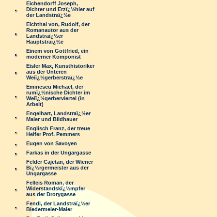
Eichendorff Joseph,
Dichter und Erzï¿½hler auf
der Landstraï¿½e
Eichthal von, Rudolf, der
Romanautor aus der
Landstraï¿½er
Hauptstraï¿½e
Einem von Gottfried, ein
moderner Komponist
Eisler Max, Kunsthistoriker
aus der Unteren
Weiï¿½gerberstraï¿½e
Eminescu Michael, der
rumï¿½nische Dichter im
Weiï¿½gerberviertel (in
Arbeit)
Engelhart, Landstraï¿½er
Maler und Bildhauer
Englisch Franz, der treue
Helfer Prof. Pemmers
Eugen von Savoyen
Farkas in der Ungargasse
Felder Cajetan, der Wiener
Bï¿½rgermeister aus der
Ungargasse
Felleis Roman, der
Widerstandskï¿½mpfer
aus der Drorygasse
Fendi, der Landstraï¿½er
Biedermeier-Maler