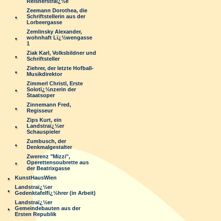
Reisnerstraï¿½e
Zeemann Dorothea, die
Schriftstellerin aus der
Lorbeergasse
Zemlinsky Alexander,
wohnhaft Lï¿½wengasse
1
Ziak Karl, Volksbildner und
Schriftsteller
Ziehrer, der letzte Hofball-
Musikdirektor
Zimmerl Christl, Erste
Solotï¿½nzerin der
Staatsoper
Zinnemann Fred,
Regisseur
Zips Kurt, ein
Landstraï¿½er
Schauspieler
Zumbusch, der
Denkmalgestalter
Zwerenz "Mizzi",
Operettensoubrette aus
der Beatrixgasse
KunstHausWien
Landstraï¿½er
Gedenktafelfï¿½hrer (in Arbeit)
Landstraï¿½er
Gemeindebauten aus der
Ersten Republik