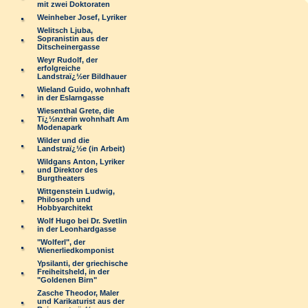
mit zwei Doktoraten
Weinheber Josef, Lyriker
Welitsch Ljuba,
Sopranistin aus der
Ditscheinergasse
Weyr Rudolf, der
erfolgreiche
Landstraï¿½er Bildhauer
Wieland Guido, wohnhaft
in der Eslarngasse
Wiesenthal Grete, die
Tï¿½nzerin wohnhaft Am
Modenapark
Wilder und die
Landstraï¿½e (in Arbeit)
Wildgans Anton, Lyriker
und Direktor des
Burgtheaters
Wittgenstein Ludwig,
Philosoph und
Hobbyarchitekt
Wolf Hugo bei Dr. Svetlin
in der Leonhardgasse
"Wolferl", der
Wienerliedkomponist
Ypsilanti, der griechische
Freiheitsheld, in der
"Goldenen Birn"
Zasche Theodor, Maler
und Karikaturist aus der