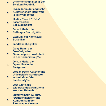
Unterrichtsminister in der
Zweiten Republik
Hyam John, der englische
Kunstreiter am Rennweg
(Bild Hyam fehlt)
Illedits "Joschi", "der"
Fasanviertler
Sozialdemokrat
Jacobi Maria, die
Erdberger Stadtrï¿½tin
Jacquin, ein Name zwei
Botaniker
Jandl Ernst, Lyriker
Jaray Hans, der
Josefstï¿½dter
Grandseigneur wohnhaft
in der Reisnerstraï¿½e
Jeritza Maria, die
Operndiva in der
Parkgasse
Jordan Peter, Agrarier und
Universitï¿½tsprofessor
wohnhaft auf der
Landstraï¿½e
Jost Grete, die
Widerstandskï¿½mpferin
aus dem Rabenhof
Jurek Wilhelm August,
"Deutschmeister" und
Komponist in der
Rennweger Kaserne