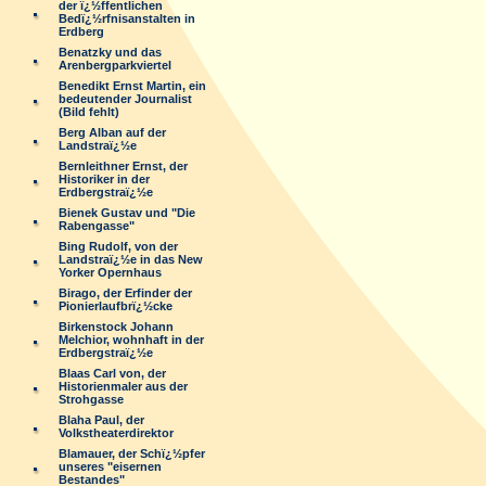
der ï¿½ffentlichen
Bedï¿½rfnisanstalten in
Erdberg
Benatzky und das
Arenbergparkviertel
Benedikt Ernst Martin, ein
bedeutender Journalist
(Bild fehlt)
Berg Alban auf der
Landstraï¿½e
Bernleithner Ernst, der
Historiker in der
Erdbergstraï¿½e
Bienek Gustav und "Die
Rabengasse"
Bing Rudolf, von der
Landstraï¿½e in das New
Yorker Opernhaus
Birago, der Erfinder der
Pionierlaufbrï¿½cke
Birkenstock Johann
Melchior, wohnhaft in der
Erdbergstraï¿½e
Blaas Carl von, der
Historienmaler aus der
Strohgasse
Blaha Paul, der
Volkstheaterdirektor
Blamauer, der Schï¿½pfer
unseres "eisernen
Bestandes"