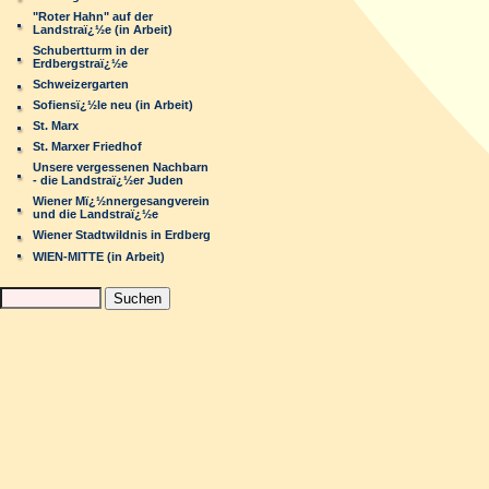
"Roter Hahn" auf der
Landstraï¿½e (in Arbeit)
Schubertturm in der
Erdbergstraï¿½e
Schweizergarten
Sofiensï¿½le neu (in Arbeit)
St. Marx
St. Marxer Friedhof
Unsere vergessenen Nachbarn
- die Landstraï¿½er Juden
Wiener Mï¿½nnergesangverein
und die Landstraï¿½e
Wiener Stadtwildnis in Erdberg
WIEN-MITTE (in Arbeit)