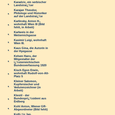
Karadzic, ein serbischer
Landstraï¿½er
Karajan Theodor,
Philologe und Historiker
auf der Landstraï¿½e
Karlinsky, Anton H.,
wohnhaft Wien III (Bild
fehlt, in Arbeit)
Karlweis in der
Metternichgasse
Kasimir Luigi, wohnhaft
Wien III.
Kaus Gina, die Autorin in
der Hyegasse
Kelsen Hans, der
Mitgestalter der
ï¿½sterreichischen
Bundesverfassung 1920
Kisch Egon Erwin,
wohnhaft Rudolf-von-Alt-
Platz 5
Kleiner Salomon,
Kupferstecher und
Vedutenzeichner (in
Arbeit)
Klestil - der
Bundesprï¿½sident aus
Erdberg
Kohl Anton, Wiener GR-
Abgeordneter (Bild fehlt)
Kollï¿½r Jan,