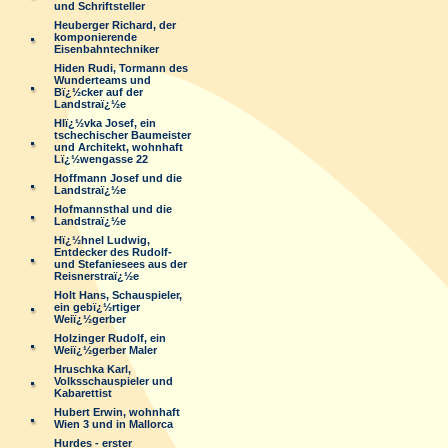
und Schriftsteller
Heuberger Richard, der
komponierende
Eisenbahntechniker
Hiden Rudi, Tormann des
Wunderteams und
Bï¿½cker auf der
Landstraï¿½e
Hlï¿½vka Josef, ein
tschechischer Baumeister
und Architekt, wohnhaft
Lï¿½wengasse 22
Hoffmann Josef und die
Landstraï¿½e
Hofmannsthal und die
Landstraï¿½e
Hï¿½hnel Ludwig,
Entdecker des Rudolf-
und Stefaniesees aus der
Reisnerstraï¿½e
Holt Hans, Schauspieler,
ein gebï¿½rtiger
Weiï¿½gerber
Holzinger Rudolf, ein
Weiï¿½gerber Maler
Hruschka Karl,
Volksschauspieler und
Kabarettist
Hubert Erwin, wohnhaft
Wien 3 und in Mallorca
Hurdes - erster