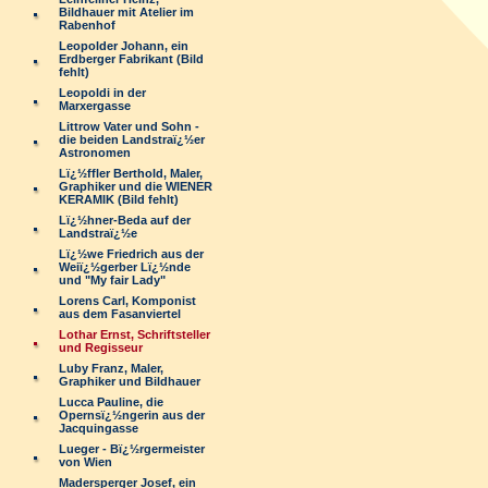
Bildhauer mit Atelier im
Rabenhof
Leopolder Johann, ein
Erdberger Fabrikant (Bild
fehlt)
Leopoldi in der
Marxergasse
Littrow Vater und Sohn -
die beiden Landstraï¿½er
Astronomen
Lï¿½ffler Berthold, Maler,
Graphiker und die WIENER
KERAMIK (Bild fehlt)
Lï¿½hner-Beda auf der
Landstraï¿½e
Lï¿½we Friedrich aus der
Weiï¿½gerber Lï¿½nde
und "My fair Lady"
Lorens Carl, Komponist
aus dem Fasanviertel
Lothar Ernst, Schriftsteller
und Regisseur
Luby Franz, Maler,
Graphiker und Bildhauer
Lucca Pauline, die
Opernsï¿½ngerin aus der
Jacquingasse
Lueger - Bï¿½rgermeister
von Wien
Madersperger Josef, ein