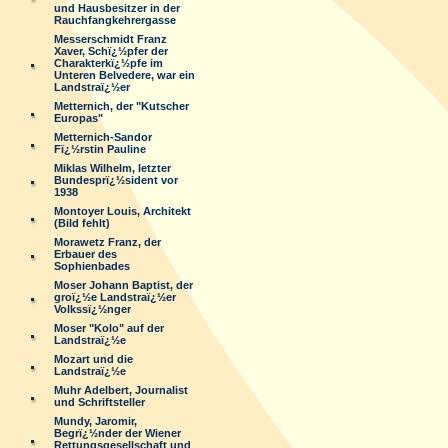
und Hausbesitzer in der
Rauchfangkehrergasse
Messerschmidt Franz
Xaver, Schï¿½pfer der
Charakterkï¿½pfe im
Unteren Belvedere, war ein
Landstraï¿½er
Metternich, der "Kutscher
Europas"
Metternich-Sandor
Fï¿½rstin Pauline
Miklas Wilhelm, letzter
Bundesprï¿½sident vor
1938
Montoyer Louis, Architekt
(Bild fehlt)
Morawetz Franz, der
Erbauer des
Sophienbades
Moser Johann Baptist, der
groï¿½e Landstraï¿½er
Volkssï¿½nger
Moser "Kolo" auf der
Landstraï¿½e
Mozart und die
Landstraï¿½e
Muhr Adelbert, Journalist
und Schriftsteller
Mundy, Jaromir,
Begrï¿½nder der Wiener
Rettungsgesellschaft und