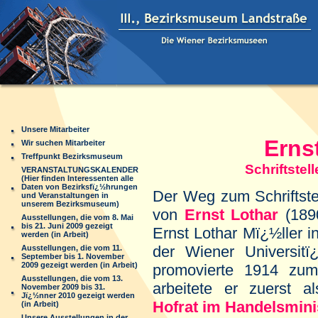
Unsere Mitarbeiter
Ernst Lo
Wir suchen Mitarbeiter
Treffpunkt Bezirksmuseum
Schriftsteller u
VERANSTALTUNGSKALENDER
(Hier finden Interessenten alle
Daten von Bezirksfï¿½hrungen
Der Weg zum Schriftstel
und Veranstaltungen in
unserem Bezirksmuseum)
von
Ernst Lothar
(1890
Ausstellungen, die vom 8. Mai
bis 21. Juni 2009 gezeigt
Ernst Lothar Mï¿½ller i
werden (in Arbeit)
der Wiener Universitï
Ausstellungen, die vom 11.
September bis 1. November
2009 gezeigt werden (in Arbeit)
promovierte 1914 zum
Ausstellungen, die vom 13.
arbeitete er zuerst 
November 2009 bis 31.
Jï¿½nner 2010 gezeigt werden
Hofrat im Handelsmini
(in Arbeit)
Unsere Ausstellungen in der