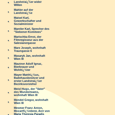
Landstraï¿½er wider
Willen
Mahler auf der
Landstraï¿½e
Maisel Karl,
Gewerkschafter und
Sozialminister
Mantler Karl, Sprecher des
"Siebener-Komitees"
Marischka Ernst, der
Filmregisseur aus der
Salesianergasse
Marx Joseph, wohnhaft
Traungasse 6
Masaryk Jan, wohnhaft
Wien III
Mautner Adolf Ignaz,
Bierbrauer und
Wohltï¿½ter
Mayer Matthï¿½us,
Badehausbesitzer und
erster Landstraï¿½er
Bezirksvorsteher
Meisl Hugo, der "Vater"
des Wunderteams,
wohnhaft Wien III
Mendel Gregor, wohnhaft
Wien III
Mesmer Franz Anton,
Mozartfï¿½rderer, Arzt von
Maria Theresia Paradis