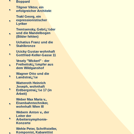
Boppard
Tilgner Viktor, ein
erfolgreicher Architekt
Trakl Georg, ein
expressionistischer
Lyriker
Trentsensky, Gebrï¿½der
und die Mandelbogen
(Bilder fehlen)
Uchatius Franz und die
Stahlbronze
Ucicky Gustav wohnhaft
Gottfried-Keller-Gasse 11
Vesely "Wickerl" - der
Freiheitskï¿½mpfer aus
dem Wildganshof
Wagner Otto und die
Landstraï¿½e
Watteroth Heinrich
Joseph, wohnhaft
Erdbergstraï¿½e 17 (in
Arbeit)
Weber Max Maria v.,
Eisenbahntechniker,
wohnhaft Wien III
Webern Anton v., der
Leiter der
Arbeitersymphonie-
Konzerte
Wehle Peter, Schriftsteller,
Komponist, Kabarettist