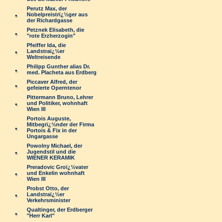
Perutz Max, der
Nobelpreistrï¿½ger aus
der Richardgasse
Petznek Elisabeth, die
"rote Erzherzogin"
Pfeiffer Ida, die
Landstraï¿½er
Weltreisende
Philipp Gunther alias Dr.
med. Placheta aus Erdberg
Piccaver Alfred, der
gefeierte Operntenor
Pittermann Bruno, Lehrer
und Politiker, wohnhaft
Wien III
Portois Auguste,
Mitbegrï¿½nder der Firma
Portois & Fix in der
Ungargasse
Powolny Michael, der
Jugendstil und die
WIENER KERAMIK
Preradovic Groï¿½vater
und Enkelin wohnhaft
Wien III
Probst Otto, der
Landstraï¿½er
Verkehrsminister
Qualtinger, der Erdberger
"Herr Karl"