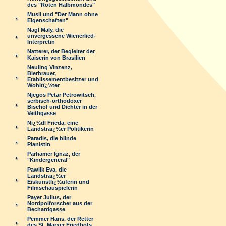
des "Roten Halbmondes"
Musil und "Der Mann ohne
Eigenschaften"
Nagl Maly, die
unvergessene Wienerlied-
Interpretin
Natterer, der Begleiter der
Kaiserin von Brasilien
Neuling Vinzenz,
Bierbrauer,
Etablissementbesitzer und
Wohltï¿½ter
Njegos Petar Petrowitsch,
serbisch-orthodoxer
Bischof und Dichter in der
Veithgasse
Nï¿½dl Frieda, eine
Landstraï¿½er Politikerin
Paradis, die blinde
Pianistin
Parhamer Ignaz, der
"Kindergeneral"
Pawlik Eva, die
Landstraï¿½er
Eiskunstlï¿½uferin und
Filmschauspielerin
Payer Julius, der
Nordpolforscher aus der
Bechardgasse
Pemmer Hans, der Retter
des St. Marxer Friedhofs