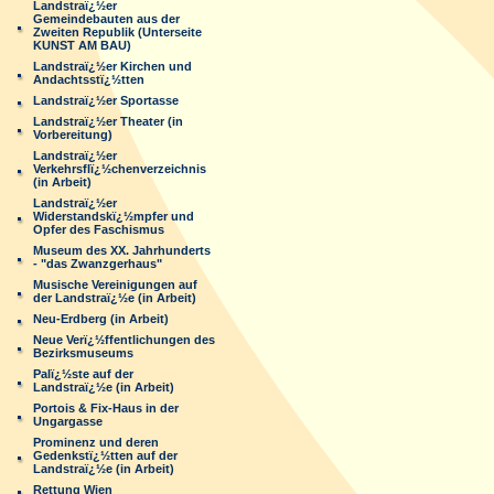
Landstraï¿½er
Gemeindebauten aus der
Zweiten Republik (Unterseite
KUNST AM BAU)
Landstraï¿½er Kirchen und
Andachtsstï¿½tten
Landstraï¿½er Sportasse
Landstraï¿½er Theater (in
Vorbereitung)
Landstraï¿½er
Verkehrsflï¿½chenverzeichnis
(in Arbeit)
Landstraï¿½er
Widerstandskï¿½mpfer und
Opfer des Faschismus
Museum des XX. Jahrhunderts
- "das Zwanzgerhaus"
Musische Vereinigungen auf
der Landstraï¿½e (in Arbeit)
Neu-Erdberg (in Arbeit)
Neue Verï¿½ffentlichungen des
Bezirksmuseums
Palï¿½ste auf der
Landstraï¿½e (in Arbeit)
Portois & Fix-Haus in der
Ungargasse
Prominenz und deren
Gedenkstï¿½tten auf der
Landstraï¿½e (in Arbeit)
Rettung Wien