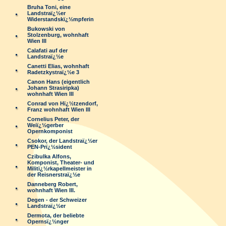
Bruha Toni, eine
Landstraï¿½er
Widerstandskï¿½mpferin
Bukowski von
Stolzenburg, wohnhaft
Wien III
Calafati auf der
Landstraï¿½e
Canetti Elias, wohnhaft
Radetzkystraï¿½e 3
Canon Hans (eigentlich
Johann Strasiripka)
wohnhaft Wien III
Conrad von Hï¿½tzendorf,
Franz wohnhaft Wien III
Cornelius Peter, der
Weiï¿½gerber
Opernkomponist
Csokor, der Landstraï¿½er
PEN-Prï¿½sident
Czibulka Alfons,
Komponist, Theater- und
Militï¿½rkapellmeister in
der Reisnerstraï¿½e
Danneberg Robert,
wohnhaft Wien III.
Degen - der Schweizer
Landstraï¿½er
Dermota, der beliebte
Opernsï¿½nger