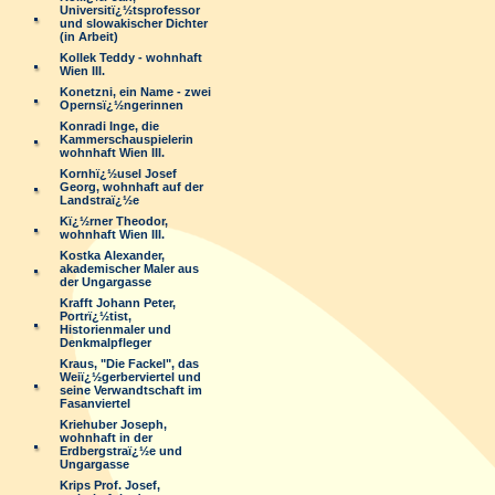
Universitï¿½tsprofessor
und slowakischer Dichter
(in Arbeit)
Kollek Teddy - wohnhaft
Wien III.
Konetzni, ein Name - zwei
Opernsï¿½ngerinnen
Konradi Inge, die
Kammerschauspielerin
wohnhaft Wien III.
Kornhï¿½usel Josef
Georg, wohnhaft auf der
Landstraï¿½e
Kï¿½rner Theodor,
wohnhaft Wien III.
Kostka Alexander,
akademischer Maler aus
der Ungargasse
Krafft Johann Peter,
Portrï¿½tist,
Historienmaler und
Denkmalpfleger
Kraus, "Die Fackel", das
Weiï¿½gerberviertel und
seine Verwandtschaft im
Fasanviertel
Kriehuber Joseph,
wohnhaft in der
Erdbergstraï¿½e und
Ungargasse
Krips Prof. Josef,