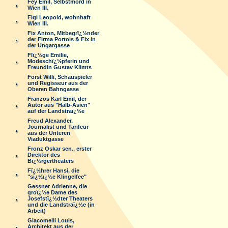
Fey Emil, Selbstmord in
Wien III.
Figl Leopold, wohnhaft
Wien III.
Fix Anton, Mitbegrï¿½nder
der Firma Portois & Fix in
der Ungargasse
Flï¿½ge Emilie,
Modeschï¿½pferin und
Freundin Gustav Klimts
Forst Willi, Schauspieler
und Regisseur aus der
Oberen Bahngasse
Franzos Karl Emil, der
Autor aus "Halb-Asien"
auf der Landstraï¿½e
Freud Alexander,
Journalist und Tarifeur
aus der Unteren
Viaduktgasse
Fronz Oskar sen., erster
Direktor des
Bï¿½rgertheaters
Fï¿½hrer Hansi, die
"sï¿½ï¿½e Klingelfee"
Gessner Adrienne, die
groï¿½e Dame des
Josefstï¿½dter Theaters
und die Landstraï¿½e (in
Arbeit)
Giacomelli Louis,
Architekt aus der