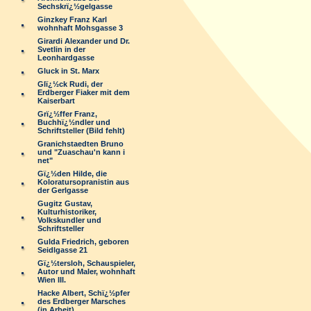
Sechskrï¿½gelgasse
Ginzkey Franz Karl
wohnhaft Mohsgasse 3
Girardi Alexander und Dr.
Svetlin in der
Leonhardgasse
Gluck in St. Marx
Glï¿½ck Rudi, der
Erdberger Fiaker mit dem
Kaiserbart
Grï¿½ffer Franz,
Buchhï¿½ndler und
Schriftsteller (Bild fehlt)
Granichstaedten Bruno
und "Zuaschau'n kann i
net"
Gï¿½den Hilde, die
Koloratursopranistin aus
der Gerlgasse
Gugitz Gustav,
Kulturhistoriker,
Volkskundler und
Schriftsteller
Gulda Friedrich, geboren
Seidlgasse 21
Gï¿½tersloh, Schauspieler,
Autor und Maler, wohnhaft
Wien III.
Hacke Albert, Schï¿½pfer
des Erdberger Marsches
(in Arbeit)