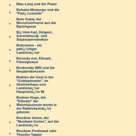
Blau-Lang und der Prater
Bohatta-Morpurgo und die
"Fleiï¿½zetterln"
Bohr Oskar, der
Menschenfreund aus der
Barichgasse
Bï¿½hm Karl, Dirigent,
Generalmusik- und
Staatsoperndirektor
Boltzmann - ein
gebï¿½rtiger
Landstraï¿½er
Borsody von, Eduard,
Filmregisseur
Boskovsky Willi und die
Neujahrskonzerte
Brahms der Gast in der
"Goldspinnerin", im
Streicherhaus und
Landstraï¿½er
Hauptstraï¿½e 96
Breitner Hugo, der
"Erfinder" der
Wohnbausteuer wurde in
der Radetzkystraï¿½e
geboren
Bruckner Anton, der
"Musikant Gottes", auf der
Landstraï¿½e
Bruckner Ferdinand oder
Theodor Tagger