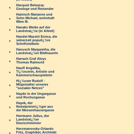
Hacquet Belsazar,
Geologe und Reisender
Hainisch Marianne und
Sohn Michael, wohnhaft
Wien III.
Hanaks Werke auf der
Landstraï¿½e (in Arbeit)
Handel-Mazetti Enrica, die
seinerzeit populï¿½re
Schriftstellerin
Hanusch Margaretha, die
Landstraï¿½er Bildhauerin
Harrach Graf Aloys
Thomas Raimund
Hauff Angelika,
Tï¿½nzerin, Artistin und
Kammerschauspielerin
Hï¿½user Rudolf -
Mitgestalter unseres
"sozialen Netzes"
Haydn in der Ungargasse
und Rochusgasse
Hayek, der
Nobelpreistrï¿½ger aus
der Messenhausergasse
Herrmann Julius, der
Landstraï¿½er
Deutschmeister
Herzmanovsky-Orlando
Fritz, Graphiker, Architekt