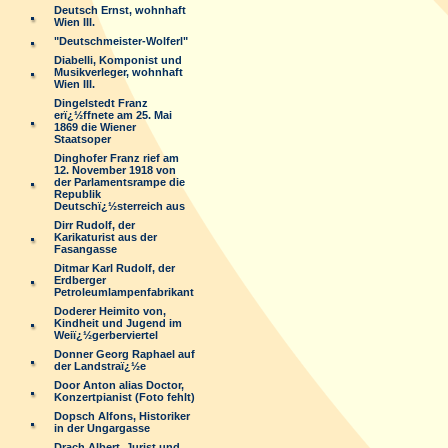
Deutsch Ernst, wohnhaft
Wien III.
"Deutschmeister-Wolferl"
Diabelli, Komponist und
Musikverleger, wohnhaft
Wien III.
Dingelstedt Franz
erï¿½ffnete am 25. Mai
1869 die Wiener
Staatsoper
Dinghofer Franz rief am
12. November 1918 von
der Parlamentsrampe die
Republik
Deutschï¿½sterreich aus
Dirr Rudolf, der
Karikaturist aus der
Fasangasse
Ditmar Karl Rudolf, der
Erdberger
Petroleumlampenfabrikant
Doderer Heimito von,
Kindheit und Jugend im
Weiï¿½gerberviertel
Donner Georg Raphael auf
der Landstraï¿½e
Door Anton alias Doctor,
Konzertpianist (Foto fehlt)
Dopsch Alfons, Historiker
in der Ungargasse
Drach Albert, Jurist und