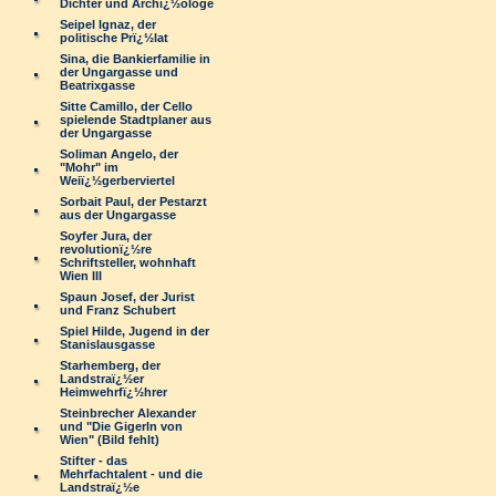
Dichter und Archï¿½ologe
Seipel Ignaz, der
politische Prï¿½lat
Sina, die Bankierfamilie in
der Ungargasse und
Beatrixgasse
Sitte Camillo, der Cello
spielende Stadtplaner aus
der Ungargasse
Soliman Angelo, der
"Mohr" im
Weiï¿½gerberviertel
Sorbait Paul, der Pestarzt
aus der Ungargasse
Soyfer Jura, der
revolutionï¿½re
Schriftsteller, wohnhaft
Wien III
Spaun Josef, der Jurist
und Franz Schubert
Spiel Hilde, Jugend in der
Stanislausgasse
Starhemberg, der
Landstraï¿½er
Heimwehrfï¿½hrer
Steinbrecher Alexander
und "Die Gigerln von
Wien" (Bild fehlt)
Stifter - das
Mehrfachtalent - und die
Landstraï¿½e