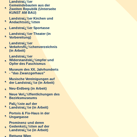
Landstraï¿½er
Gemeindebauten aus der
Zweiten Republik (Unterseite
KUNST AM BAU)
Landstraï¿½er Kirchen und
Andachtsstï¿½tten
Landstraï¿½er Sportasse
Landstraï¿½er Theater (in
Vorbereitung)
Landstraï¿½er
Verkehrsflï¿½chenverzeichnis
(in Arbeit)
Landstraï¿½er
Widerstandskï¿½mpfer und
Opfer des Faschismus
Museum des XX. Jahrhunderts
- "das Zwanzgerhaus"
Musische Vereinigungen auf
der Landstraï¿½e (in Arbeit)
Neu-Erdberg (in Arbeit)
Neue Verï¿½ffentlichungen des
Bezirksmuseums
Palï¿½ste auf der
Landstraï¿½e (in Arbeit)
Portois & Fix-Haus in der
Ungargasse
Prominenz und deren
Gedenkstï¿½tten auf der
Landstraï¿½e (in Arbeit)
Rettung Wien