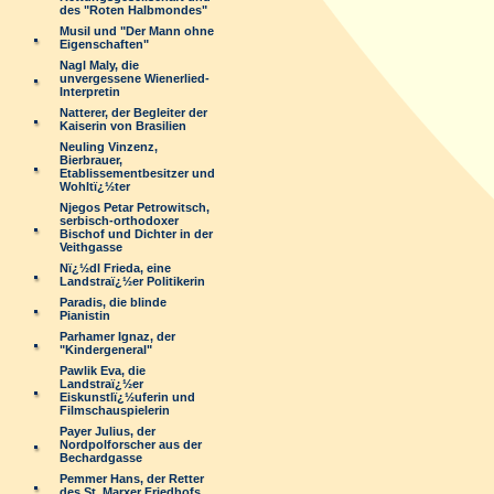
des "Roten Halbmondes"
Musil und "Der Mann ohne
Eigenschaften"
Nagl Maly, die
unvergessene Wienerlied-
Interpretin
Natterer, der Begleiter der
Kaiserin von Brasilien
Neuling Vinzenz,
Bierbrauer,
Etablissementbesitzer und
Wohltï¿½ter
Njegos Petar Petrowitsch,
serbisch-orthodoxer
Bischof und Dichter in der
Veithgasse
Nï¿½dl Frieda, eine
Landstraï¿½er Politikerin
Paradis, die blinde
Pianistin
Parhamer Ignaz, der
"Kindergeneral"
Pawlik Eva, die
Landstraï¿½er
Eiskunstlï¿½uferin und
Filmschauspielerin
Payer Julius, der
Nordpolforscher aus der
Bechardgasse
Pemmer Hans, der Retter
des St. Marxer Friedhofs