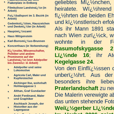
geliebtes Mï¿½nchen
Fiakerplatz in Erdberg
heiratete. Wï¿½hren
Filmkulisse Landstraï¿½e (in
Arbeit)
fï¿½hrten die beiden Eh
Fuï¿½ballsport im 3. Bezirk (in
Arbeit)
und kï¿½nstlerisch erfo
Gedenkstï¿½tten, Hauszeichen
und Denkmï¿½ler (in Arbeit)
Als ihr Mann 1891 sta
Hauptmï¿½nzamt
nach Wien zurï¿½ck, wei
Haus Wittgenstein
wohnte in der Fo
Karl-Borromï¿½us-Brunnen
Konzerthaus (in Vorbereitung)
Rasumofskygasse 2
Kï¿½nstler, Wissenschafter,
Lï¿½nde 16
; ihr At
Politiker und andere
Prominente auf der
Landstraï¿½e (von Adelpoller
Kegelgasse 24
.
bis Zwerenz: in Arbeit)
Von den Einflï¿½ssen d
Adelpoller und seine
Lokomotive
unberï¿½hrt. Aus der 
Agricola Carl, Maler und
Kupferstecher
besonders ihre liebe
Aichinger Ilse, wohnhaft
Hohlweggasse 1
Praterlandschaft
zu ne
Althan, Graf Gundacker
Die Malerin verewigte a
Andri Ferdinand, Maler
und Graphiker
das unten stehende Foto
Aschbach Joseph, der
Weiï¿½gerber Lï¿½nd
Historiker aus der
Lagergasse