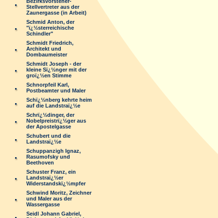
Bezirksvorsteher-
Stellvertreter aus der
Zaunergasse (in Arbeit)
Schmid Anton, der
"ï¿½sterreichische
Schindler"
Schmidt Friedrich,
Architekt und
Dombaumeister
Schmidt Joseph - der
kleine Sï¿½nger mit der
groï¿½en Stimme
Schnorpfeil Karl,
Postbeamter und Maler
Schï¿½nberg kehrte heim
auf die Landstraï¿½e
Schrï¿½dinger, der
Nobelpreistrï¿½ger aus
der Apostelgasse
Schubert und die
Landstraï¿½e
Schuppanzigh Ignaz,
Rasumofsky und
Beethoven
Schuster Franz, ein
Landstraï¿½er
Widerstandskï¿½mpfer
Schwind Moritz, Zeichner
und Maler aus der
Wassergasse
Seidl Johann Gabriel,