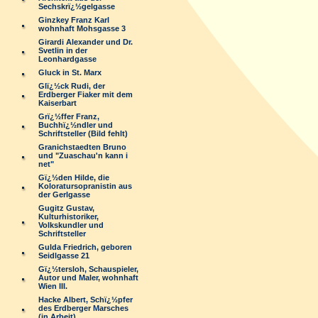
Sechskrï¿½gelgasse
Ginzkey Franz Karl
wohnhaft Mohsgasse 3
Girardi Alexander und Dr.
Svetlin in der
Leonhardgasse
Gluck in St. Marx
Glï¿½ck Rudi, der
Erdberger Fiaker mit dem
Kaiserbart
Grï¿½ffer Franz,
Buchhï¿½ndler und
Schriftsteller (Bild fehlt)
Granichstaedten Bruno
und "Zuaschau'n kann i
net"
Gï¿½den Hilde, die
Koloratursopranistin aus
der Gerlgasse
Gugitz Gustav,
Kulturhistoriker,
Volkskundler und
Schriftsteller
Gulda Friedrich, geboren
Seidlgasse 21
Gï¿½tersloh, Schauspieler,
Autor und Maler, wohnhaft
Wien III.
Hacke Albert, Schï¿½pfer
des Erdberger Marsches
(in Arbeit)