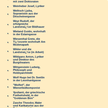
mit zwei Doktoraten
Weinheber Josef, Lyriker
Welitsch Ljuba,
Sopranistin aus der
Ditscheinergasse
Weyr Rudolf, der
erfolgreiche
Landstraï¿½er Bildhauer
Wieland Guido, wohnhaft
in der Eslarngasse
Wiesenthal Grete, die
Tï¿½nzerin wohnhaft Am
Modenapark
Wilder und die
Landstraï¿½e (in Arbeit)
Wildgans Anton, Lyriker
und Direktor des
Burgtheaters
Wittgenstein Ludwig,
Philosoph und
Hobbyarchitekt
Wolf Hugo bei Dr. Svetlin
in der Leonhardgasse
"Wolferl", der
Wienerliedkomponist
Ypsilanti, der griechische
Freiheitsheld, in der
"Goldenen Birn"
Zasche Theodor, Maler
und Karikaturist aus der