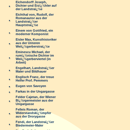
Eichendorff Joseph,
Dichter und Erzï¿½hler auf
der Landstraï¿½e
Eichthal von, Rudolf, der
Romanautor aus der
Landstraï¿½er
Hauptstraï¿½e
Einem von Gottfried, ein
moderner Komponist
Eisler Max, Kunsthistoriker
aus der Unteren
Weiï¿½gerberstraï¿½e
Eminescu Michael, der
rumï¿½nische Dichter im
Weiï¿½gerberviertel (in
Arbeit)
Engelhart, Landstraï¿½er
Maler und Bildhauer
Englisch Franz, der treue
Helfer Prof. Pemmers
Eugen von Savoyen
Farkas in der Ungargasse
Felder Cajetan, der Wiener
Bï¿½rgermeister aus der
Ungargasse
Felleis Roman, der
Widerstandskï¿½mpfer
aus der Drorygasse
Fendi, der Landstraï¿½er
Biedermeier-Maler