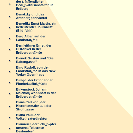
der ï¿½ffentlichen
Bedï¿½rfnisanstalten in
Erdberg
Benatzky und das
Arenbergparkviertel
Benedikt Ernst Martin, ein
bedeutender Journalist
(Bild fehlt)
Berg Alban auf der
Landstraï¿½e
Bernleithner Ernst, der
Historiker in der
Erdbergstraï¿½e
Bienek Gustav und "Die
Rabengasse"
Bing Rudolf, von der
Landstraï¿½e in das New
Yorker Opernhaus
Birago, der Erfinder der
Pionierlaufbrï¿½cke
Birkenstock Johann
Melchior, wohnhaft in der
Erdbergstraï¿½e
Blaas Carl von, der
Historienmaler aus der
Strohgasse
Blaha Paul, der
Volkstheaterdirektor
Blamauer, der Schï¿½pfer
unseres "eisernen
Bestandes"