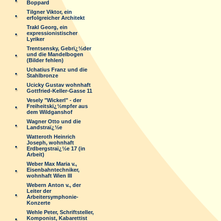
Boppard
Tilgner Viktor, ein
erfolgreicher Architekt
Trakl Georg, ein
expressionistischer
Lyriker
Trentsensky, Gebrï¿½der
und die Mandelbogen
(Bilder fehlen)
Uchatius Franz und die
Stahlbronze
Ucicky Gustav wohnhaft
Gottfried-Keller-Gasse 11
Vesely "Wickerl" - der
Freiheitskï¿½mpfer aus
dem Wildganshof
Wagner Otto und die
Landstraï¿½e
Watteroth Heinrich
Joseph, wohnhaft
Erdbergstraï¿½e 17 (in
Arbeit)
Weber Max Maria v.,
Eisenbahntechniker,
wohnhaft Wien III
Webern Anton v., der
Leiter der
Arbeitersymphonie-
Konzerte
Wehle Peter, Schriftsteller,
Komponist, Kabarettist