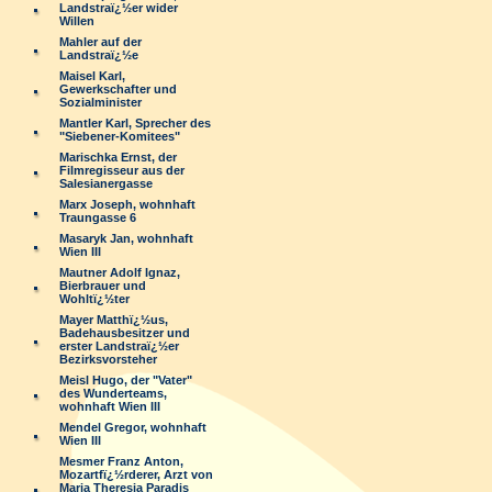
Landstraï¿½er wider
Willen
Mahler auf der
Landstraï¿½e
Maisel Karl,
Gewerkschafter und
Sozialminister
Mantler Karl, Sprecher des
"Siebener-Komitees"
Marischka Ernst, der
Filmregisseur aus der
Salesianergasse
Marx Joseph, wohnhaft
Traungasse 6
Masaryk Jan, wohnhaft
Wien III
Mautner Adolf Ignaz,
Bierbrauer und
Wohltï¿½ter
Mayer Matthï¿½us,
Badehausbesitzer und
erster Landstraï¿½er
Bezirksvorsteher
Meisl Hugo, der "Vater"
des Wunderteams,
wohnhaft Wien III
Mendel Gregor, wohnhaft
Wien III
Mesmer Franz Anton,
Mozartfï¿½rderer, Arzt von
Maria Theresia Paradis