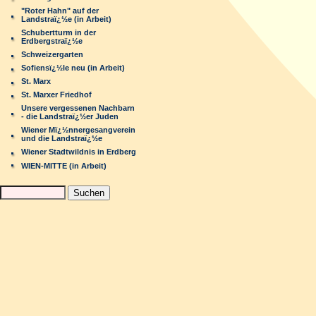
"Roter Hahn" auf der
Landstraï¿½e (in Arbeit)
Schubertturm in der
Erdbergstraï¿½e
Schweizergarten
Sofiensï¿½le neu (in Arbeit)
St. Marx
St. Marxer Friedhof
Unsere vergessenen Nachbarn
- die Landstraï¿½er Juden
Wiener Mï¿½nnergesangverein
und die Landstraï¿½e
Wiener Stadtwildnis in Erdberg
WIEN-MITTE (in Arbeit)