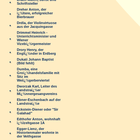
Schriftsteller
Dreher Anton, der
ï¿½ltere, erfolgreicher
Bierbrauer
Drdla, der Violinvirtuose
aus der Jacquingasse
Drimmel Heinrich -
Unterrichtsminister und
Wiener
Vizebï¿½rgermeister
Drory Henry, der
Englï¿½nder in Erdberg
Dukati Johann Baptist
(Bild fehlt)
Dumba, eine
Groï¿½handelsfamilie mit
Sitz im
Weiï¿½gerberviertel
Dworzak Karl, Leiter des
Landstraï¿½er
Mï¿½nnergesangvereins
Ebner-Eschenbach auf der
Landstraï¿½e
Eckstein-Diener oder "Sir
Galahad"
Edthofer Anton, wohnhaft
ï¿½lzeltgasse 1A
Egger-Lienz, der
Historienmaler wohnte in
der Veithgasse