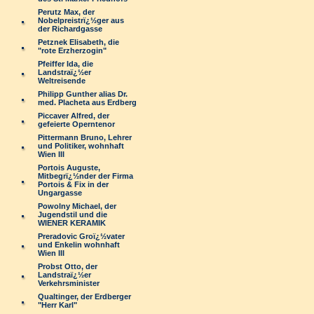
Perutz Max, der
Nobelpreistrï¿½ger aus
der Richardgasse
Petznek Elisabeth, die
"rote Erzherzogin"
Pfeiffer Ida, die
Landstraï¿½er
Weltreisende
Philipp Gunther alias Dr.
med. Placheta aus Erdberg
Piccaver Alfred, der
gefeierte Operntenor
Pittermann Bruno, Lehrer
und Politiker, wohnhaft
Wien III
Portois Auguste,
Mitbegrï¿½nder der Firma
Portois & Fix in der
Ungargasse
Powolny Michael, der
Jugendstil und die
WIENER KERAMIK
Preradovic Groï¿½vater
und Enkelin wohnhaft
Wien III
Probst Otto, der
Landstraï¿½er
Verkehrsminister
Qualtinger, der Erdberger
"Herr Karl"