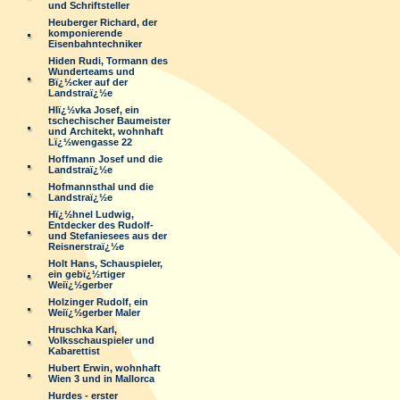
und Schriftsteller
Heuberger Richard, der
komponierende
Eisenbahntechniker
Hiden Rudi, Tormann des
Wunderteams und
Bï¿½cker auf der
Landstraï¿½e
Hlï¿½vka Josef, ein
tschechischer Baumeister
und Architekt, wohnhaft
Lï¿½wengasse 22
Hoffmann Josef und die
Landstraï¿½e
Hofmannsthal und die
Landstraï¿½e
Hï¿½hnel Ludwig,
Entdecker des Rudolf-
und Stefaniesees aus der
Reisnerstraï¿½e
Holt Hans, Schauspieler,
ein gebï¿½rtiger
Weiï¿½gerber
Holzinger Rudolf, ein
Weiï¿½gerber Maler
Hruschka Karl,
Volksschauspieler und
Kabarettist
Hubert Erwin, wohnhaft
Wien 3 und in Mallorca
Hurdes - erster