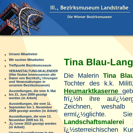
Unsere Mitarbeiter
Tina Blau-Lang
Wir suchen Mitarbeiter
Treffpunkt Bezirksmuseum
VERANSTALTUNGSKALENDER
Die Malerin
Tina Bla
(Hier finden Interessenten alle
Daten von Bezirksfï¿½hrungen
Tochter des k.k. Mili
und Veranstaltungen in
unserem Bezirksmuseum)
Heumarktkaserne
geb
Ausstellungen, die vom 8. Mai
bis 21. Juni 2009 gezeigt
frï¿½h ihre auï¿½e
werden (in Arbeit)
Ausstellungen, die vom 11.
Zeichnen, weshalb
September bis 1. November
2009 gezeigt werden (in Arbeit)
ermï¿½glichte.
Ausstellungen, die vom 13.
November 2009 bis 31.
Landschaftsmalerei
z
Jï¿½nner 2010 gezeigt werden
(in Arbeit)
ï¿½sterreichischen Kun
Unsere Ausstellungen in der