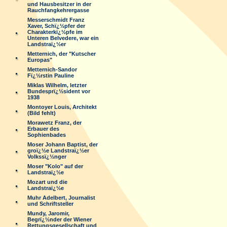
und Hausbesitzer in der
Rauchfangkehrergasse
Messerschmidt Franz
Xaver, Schï¿½pfer der
Charakterkï¿½pfe im
Unteren Belvedere, war ein
Landstraï¿½er
Metternich, der "Kutscher
Europas"
Metternich-Sandor
Fï¿½rstin Pauline
Miklas Wilhelm, letzter
Bundesprï¿½sident vor
1938
Montoyer Louis, Architekt
(Bild fehlt)
Morawetz Franz, der
Erbauer des
Sophienbades
Moser Johann Baptist, der
groï¿½e Landstraï¿½er
Volkssï¿½nger
Moser "Kolo" auf der
Landstraï¿½e
Mozart und die
Landstraï¿½e
Muhr Adelbert, Journalist
und Schriftsteller
Mundy, Jaromir,
Begrï¿½nder der Wiener
Rettungsgesellschaft und