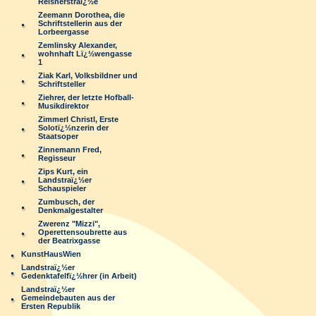
Reisnerstraï¿½e
Zeemann Dorothea, die
Schriftstellerin aus der
Lorbeergasse
Zemlinsky Alexander,
wohnhaft Lï¿½wengasse
1
Ziak Karl, Volksbildner und
Schriftsteller
Ziehrer, der letzte Hofball-
Musikdirektor
Zimmerl Christl, Erste
Solotï¿½nzerin der
Staatsoper
Zinnemann Fred,
Regisseur
Zips Kurt, ein
Landstraï¿½er
Schauspieler
Zumbusch, der
Denkmalgestalter
Zwerenz "Mizzi",
Operettensoubrette aus
der Beatrixgasse
KunstHausWien
Landstraï¿½er
Gedenktafelfï¿½hrer (in Arbeit)
Landstraï¿½er
Gemeindebauten aus der
Ersten Republik