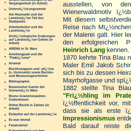
ausstellen, von d
Vergangenheit (in Arbeit)
Unterstï¿½tzungsverein
Wienerwaldmotiv ï¿½b
Am Heumarkt und der
Mit diesem selbstverdi
Landstraï¿½er Teil des
Stadtparks
Reise nach Mï¿½nchen,
Arbeiterkultur und die
Landstraï¿½e
der Malerei galt. Hier l
Archï¿½ologische Grabungen
auf Landstraï¿½er Gebiet (in
den erfolgreichen P
Arbeit)
Heinrich Lang
kennen.
ARENA in St. Marx
Arenbergpark und die
1870 kehrte Tina Blau 
"Flaktï¿½rme"
Arsenal
Maler Emil Jakob Schin
Bezirkswappen und -plï¿½ne
sich bis zu dessen Heira
(s. Unterseite) sowie Bezirks-
und Museumsgeschichte
Mayrhofgasse und spï¿½t
Bibliographie
1882 stellte Tina Bl
Botanischer Garten der
Universitï¿½t Wien
"Frï¿½hling im Prat
Bruno-Granichstaedten-
Gedenkraum
ï¿½ffentlichkeit vor, m
Dritter Bezirk in Zahlen (in
Arbeit)
dass sie als erste ï
Eislaufen auf der Landstraï¿½e
Impressionismus
entde
Es war einmal
Bald darauf reiste di
Fasanviertel
Fiakerdenkmal auf dem