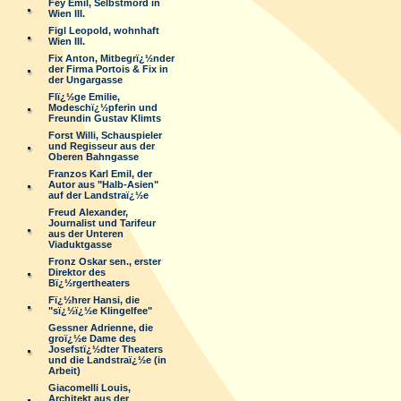
Fey Emil, Selbstmord in
Wien III.
Figl Leopold, wohnhaft
Wien III.
Fix Anton, Mitbegrï¿½nder
der Firma Portois & Fix in
der Ungargasse
Flï¿½ge Emilie,
Modeschï¿½pferin und
Freundin Gustav Klimts
Forst Willi, Schauspieler
und Regisseur aus der
Oberen Bahngasse
Franzos Karl Emil, der
Autor aus "Halb-Asien"
auf der Landstraï¿½e
Freud Alexander,
Journalist und Tarifeur
aus der Unteren
Viaduktgasse
Fronz Oskar sen., erster
Direktor des
Bï¿½rgertheaters
Fï¿½hrer Hansi, die
"sï¿½ï¿½e Klingelfee"
Gessner Adrienne, die
groï¿½e Dame des
Josefstï¿½dter Theaters
und die Landstraï¿½e (in
Arbeit)
Giacomelli Louis,
Architekt aus der