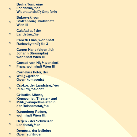
Bruha Toni, eine
Landstraï¿½er
Widerstandskï¿½mpferin
Bukowski von
Stolzenburg, wohnhaft
Wien III
Calafati auf der
Landstraï¿½e
Canetti Elias, wohnhaft
Radetzkystraï¿½e 3
Canon Hans (eigentlich
Johann Strasiripka)
wohnhaft Wien III
Conrad von Hï¿½tzendorf,
Franz wohnhaft Wien III
Cornelius Peter, der
Weiï¿½gerber
Opernkomponist
Csokor, der Landstraï¿½er
PEN-Prï¿½sident
Czibulka Alfons,
Komponist, Theater- und
Militï¿½rkapellmeister in
der Reisnerstraï¿½e
Danneberg Robert,
wohnhaft Wien III.
Degen - der Schweizer
Landstraï¿½er
Dermota, der beliebte
Opernsï¿½nger