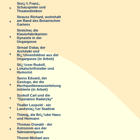
Stoï¿½ Franz,
Schauspieler und
Theaterdirektor
Strauss Richard, wohnhaft
am Rand des Botanischen
Gartens
Streicher, die
Klavierfabrikanten-
Dynastie in der
Ungargasse
Strnad Oskar, der
Architekt und
Bï¿½hnenbildner aus der
Ungargasse (in Arbeit)
Stï¿½rzer Rudolf,
Lokalschriftsteller und
Humorist
Suess Eduard, der
Geologe, der die
Hochquellenwasserleitung
initiierte (in Arbeit)
Szokoll Carl und die
"Operation Radetzky"
Thaller Leopold - ein
Landstraï¿½er Stadtrat
Thimig, die Brï¿½der Hans
und Hermann
Thomas Oswald - der
Astronom aus der
Salesianergasse
Thonet Michael aus