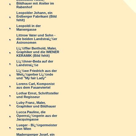
Bildhauer mit Atelier im
Rabenhof
Leopolder Johann, ein
Erdberger Fabrikant (Bild
fehlt)
Leopoldi in der
Marxergasse
Littrow Vater und Sohn -
die beiden Landstraï¿½er
Astronomen
Lï¿½ffler Berthold, Maler,
Graphiker und die WIENER
KERAMIK (Bild fehlt)
Lï¿½hner-Beda auf der
Landstraï¿½e
Lï¿½we Friedrich aus der
Weiï¿½gerber Lï¿½nde
und "My fair Lady"
Lorens Carl, Komponist
aus dem Fasanviertel
Lothar Ernst, Schriftsteller
und Regisseur
Luby Franz, Maler,
Graphiker und Bildhauer
Lucca Pauline, die
Opernsï¿½ngerin aus der
Jacquingasse
Lueger - Bï¿½rgermeister
von Wien
Madersperger Josef, ein