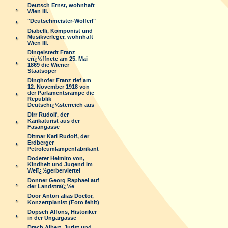
Deutsch Ernst, wohnhaft
Wien III.
"Deutschmeister-Wolferl"
Diabelli, Komponist und
Musikverleger, wohnhaft
Wien III.
Dingelstedt Franz
erï¿½ffnete am 25. Mai
1869 die Wiener
Staatsoper
Dinghofer Franz rief am
12. November 1918 von
der Parlamentsrampe die
Republik
Deutschï¿½sterreich aus
Dirr Rudolf, der
Karikaturist aus der
Fasangasse
Ditmar Karl Rudolf, der
Erdberger
Petroleumlampenfabrikant
Doderer Heimito von,
Kindheit und Jugend im
Weiï¿½gerberviertel
Donner Georg Raphael auf
der Landstraï¿½e
Door Anton alias Doctor,
Konzertpianist (Foto fehlt)
Dopsch Alfons, Historiker
in der Ungargasse
Drach Albert, Jurist und