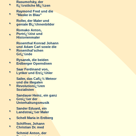
Rasumofsky, der
fï¿½rstliche Mï¿½zen
Raymond Fred und die
"Maske in Blau"
Roller, der Maler und
geniale Bï¿½hnenbilder
Romako Anton,
Portrï¿½tist und
Historienmaler
Rosenthal Konrad Johann
und Adam Carl sowie die
Rosenthal'schen
Grï¿½nde
Rysanek, die beiden
Erdberger Operndiven
Saar Ferdinand von,
Lyriker und Erzï¿½hler
Sailer, das Cafï¿½ Meteor
und die illegalen
Revolutionï¿½ren
Sozialisten
Sandauer Heinz, ein ganz
Groï¿½er der
Unterhaltungsmusik
Sander Eduard, ein
Landstraï¿½er Maler
Schell Maria in Erdberg
Schiffner, Johann
Christian Dr. med
Schmid Anton, der