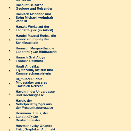
Hacquet Belsazar,
Geologe und Reisender
Hainisch Marianne und
Sohn Michael, wohnhaft
Wien III.
Hanaks Werke auf der
Landstraï¿½e (in Arbeit)
Handel-Mazetti Enrica, die
seinerzeit populï¿½re
Schriftstellerin
Hanusch Margaretha, die
Landstraï¿½er Bildhauerin
Harrach Graf Aloys
Thomas Raimund
Hauff Angelika,
Tï¿½nzerin, Artistin und
Kammerschauspielerin
Hï¿½user Rudolf -
Mitgestalter unseres
"sozialen Netzes"
Haydn in der Ungargasse
und Rochusgasse
Hayek, der
Nobelpreistrï¿½ger aus
der Messenhausergasse
Herrmann Julius, der
Landstraï¿½er
Deutschmeister
Herzmanovsky-Orlando
Fritz, Graphiker, Architekt