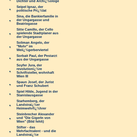
Dichter und Archï¿½ologe
Seipel Ignaz, der
politische Prï¿½lat
Sina, die Bankierfamilie in
der Ungargasse und
Beatrixgasse
Sitte Camillo, der Cello
spielende Stadtplaner aus
der Ungargasse
Soliman Angelo, der
"Mohr" im
Weiï¿½gerberviertel
Sorbait Paul, der Pestarzt
aus der Ungargasse
Soyfer Jura, der
revolutionï¿½re
Schriftsteller, wohnhaft
Wien III
Spaun Josef, der Jurist
und Franz Schubert
Spiel Hilde, Jugend in der
Stanislausgasse
Starhemberg, der
Landstraï¿½er
Heimwehrfï¿½hrer
Steinbrecher Alexander
und "Die Gigerln von
Wien" (Bild fehlt)
Stifter - das
Mehrfachtalent - und die
Landstraï¿½e