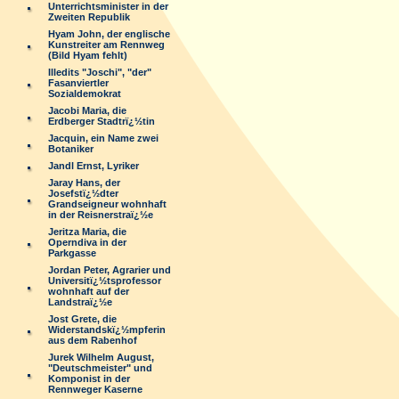
Unterrichtsminister in der
Zweiten Republik
Hyam John, der englische
Kunstreiter am Rennweg
(Bild Hyam fehlt)
Illedits "Joschi", "der"
Fasanviertler
Sozialdemokrat
Jacobi Maria, die
Erdberger Stadtrï¿½tin
Jacquin, ein Name zwei
Botaniker
Jandl Ernst, Lyriker
Jaray Hans, der
Josefstï¿½dter
Grandseigneur wohnhaft
in der Reisnerstraï¿½e
Jeritza Maria, die
Operndiva in der
Parkgasse
Jordan Peter, Agrarier und
Universitï¿½tsprofessor
wohnhaft auf der
Landstraï¿½e
Jost Grete, die
Widerstandskï¿½mpferin
aus dem Rabenhof
Jurek Wilhelm August,
"Deutschmeister" und
Komponist in der
Rennweger Kaserne