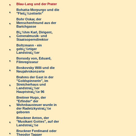
Blau-Lang und der Prater
Bohatta-Morpurgo und die
"Fleiï¿½zetterln"
Bohr Oskar, der
Menschenfreund aus der
Barichgasse
Bï¿½hm Karl, Dirigent,
Generalmusik- und
Staatsoperndirektor
Boltzmann - ein
gebï¿½rtiger
Landstraï¿½er
Borsody von, Eduard,
Filmregisseur
Boskovsky Willi und die
Neujahrskonzerte
Brahms der Gast in der
"Goldspinnerin", im
Streicherhaus und
Landstraï¿½er
Hauptstraï¿½e 96
Breitner Hugo, der
"Erfinder" der
Wohnbausteuer wurde in
der Radetzkystraï¿½e
geboren
Bruckner Anton, der
"Musikant Gottes", auf der
Landstraï¿½e
Bruckner Ferdinand oder
Theodor Tagger