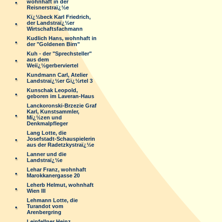
wohnhaft in der
Reisnerstraï¿½e
Kï¿½beck Karl Friedrich,
der Landstraï¿½er
Wirtschaftsfachmann
Kudlich Hans, wohnhaft in
der "Goldenen Birn"
Kuh - der "Sprechsteller"
aus dem
Weiï¿½gerberviertel
Kundmann Carl, Atelier
Landstraï¿½er Gï¿½rtel 3
Kunschak Leopold,
geboren im Laveran-Haus
Lanckoronski-Brzezie Graf
Karl, Kunstsammler,
Mï¿½zen und
Denkmalpfleger
Lang Lotte, die
Josefstadt-Schauspielerin
aus der Radetzkystraï¿½e
Lanner und die
Landstraï¿½e
Lehar Franz, wohnhaft
Marokkanergasse 20
Leherb Helmut, wohnhaft
Wien III
Lehmann Lotte, die
Turandot vom
Arenbergring
Leinfellner Heinz,