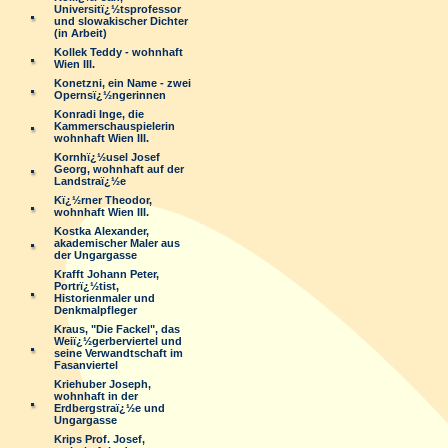
Universitï¿½tsprofessor
und slowakischer Dichter
(in Arbeit)
Kollek Teddy - wohnhaft
Wien III.
Konetzni, ein Name - zwei
Opernsï¿½ngerinnen
Konradi Inge, die
Kammerschauspielerin
wohnhaft Wien III.
Kornhï¿½usel Josef
Georg, wohnhaft auf der
Landstraï¿½e
Kï¿½rner Theodor,
wohnhaft Wien III.
Kostka Alexander,
akademischer Maler aus
der Ungargasse
Krafft Johann Peter,
Portrï¿½tist,
Historienmaler und
Denkmalpfleger
Kraus, "Die Fackel", das
Weiï¿½gerberviertel und
seine Verwandtschaft im
Fasanviertel
Kriehuber Joseph,
wohnhaft in der
Erdbergstraï¿½e und
Ungargasse
Krips Prof. Josef,