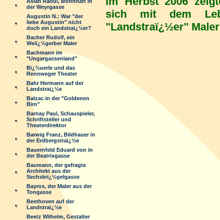
Im Herbst 2006 zeigt
Aslan Raoul, wohnhaft in
der Weyrgasse
sich mit dem Leb
Augustin N.: War "der
liebe Augustin" nicht
"Landstraï¿½er" Maler
doch ein Landstraï¿½er?
Bacher Rudolf, ein
Weiï¿½gerber Maler
Bachmann im
"Ungargassenland"
Bï¿½uerle und das
Rennweger Theater
Bahr Hermann auf der
Landstraï¿½e
Balzac in der "Goldenen
Birn"
Barnay Paul, Schauspieler,
Schriftsteller und
Theaterdirektor
Barwig Franz, Bildhauer in
der Erdbergstraï¿½e
Bauernfeld Eduard von in
der Beatrixgasse
Baumann, der gefragte
Architekt aus der
Sechskrï¿½gelgasse
Bayros, der Maler aus der
Tongasse
Beethoven auf der
Landstraï¿½e
Beetz Wilhelm, Gestalter