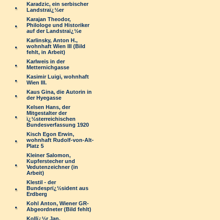
Karadzic, ein serbischer
Landstraï¿½er
Karajan Theodor,
Philologe und Historiker
auf der Landstraï¿½e
Karlinsky, Anton H.,
wohnhaft Wien III (Bild
fehlt, in Arbeit)
Karlweis in der
Metternichgasse
Kasimir Luigi, wohnhaft
Wien III.
Kaus Gina, die Autorin in
der Hyegasse
Kelsen Hans, der
Mitgestalter der
ï¿½sterreichischen
Bundesverfassung 1920
Kisch Egon Erwin,
wohnhaft Rudolf-von-Alt-
Platz 5
Kleiner Salomon,
Kupferstecher und
Vedutenzeichner (in
Arbeit)
Klestil - der
Bundesprï¿½sident aus
Erdberg
Kohl Anton, Wiener GR-
Abgeordneter (Bild fehlt)
Kollï¿½r Jan,