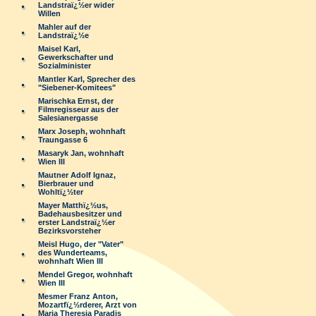
Landstraï¿½er wider
Willen
Mahler auf der
Landstraï¿½e
Maisel Karl,
Gewerkschafter und
Sozialminister
Mantler Karl, Sprecher des
"Siebener-Komitees"
Marischka Ernst, der
Filmregisseur aus der
Salesianergasse
Marx Joseph, wohnhaft
Traungasse 6
Masaryk Jan, wohnhaft
Wien III
Mautner Adolf Ignaz,
Bierbrauer und
Wohltï¿½ter
Mayer Matthï¿½us,
Badehausbesitzer und
erster Landstraï¿½er
Bezirksvorsteher
Meisl Hugo, der "Vater"
des Wunderteams,
wohnhaft Wien III
Mendel Gregor, wohnhaft
Wien III
Mesmer Franz Anton,
Mozartfï¿½rderer, Arzt von
Maria Theresia Paradis