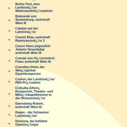
Bruha Toni, eine
Landstraï¿½er
Widerstandskï¿½mpferin
Bukowski von
Stolzenburg, wohnhaft
Wien III
Calafati auf der
Landstraï¿½e
Canetti Elias, wohnhaft
Radetzkystraï¿½e 3
Canon Hans (eigentlich
Johann Strasiripka)
wohnhaft Wien III
Conrad von Hï¿½tzendorf,
Franz wohnhaft Wien III
Cornelius Peter, der
Weiï¿½gerber
Opernkomponist
Csokor, der Landstraï¿½er
PEN-Prï¿½sident
Czibulka Alfons,
Komponist, Theater- und
Militï¿½rkapellmeister in
der Reisnerstraï¿½e
Danneberg Robert,
wohnhaft Wien III.
Degen - der Schweizer
Landstraï¿½er
Dermota, der beliebte
Opernsï¿½nger