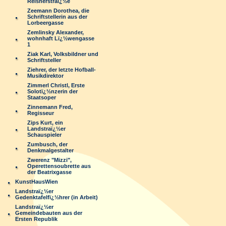
Reisnerstraï¿½e
Zeemann Dorothea, die
Schriftstellerin aus der
Lorbeergasse
Zemlinsky Alexander,
wohnhaft Lï¿½wengasse
1
Ziak Karl, Volksbildner und
Schriftsteller
Ziehrer, der letzte Hofball-
Musikdirektor
Zimmerl Christl, Erste
Solotï¿½nzerin der
Staatsoper
Zinnemann Fred,
Regisseur
Zips Kurt, ein
Landstraï¿½er
Schauspieler
Zumbusch, der
Denkmalgestalter
Zwerenz "Mizzi",
Operettensoubrette aus
der Beatrixgasse
KunstHausWien
Landstraï¿½er
Gedenktafelfï¿½hrer (in Arbeit)
Landstraï¿½er
Gemeindebauten aus der
Ersten Republik