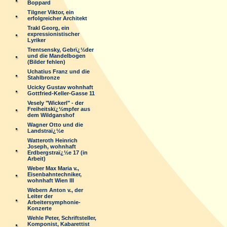
Boppard
Tilgner Viktor, ein
erfolgreicher Architekt
Trakl Georg, ein
expressionistischer
Lyriker
Trentsensky, Gebrï¿½der
und die Mandelbogen
(Bilder fehlen)
Uchatius Franz und die
Stahlbronze
Ucicky Gustav wohnhaft
Gottfried-Keller-Gasse 11
Vesely "Wickerl" - der
Freiheitskï¿½mpfer aus
dem Wildganshof
Wagner Otto und die
Landstraï¿½e
Watteroth Heinrich
Joseph, wohnhaft
Erdbergstraï¿½e 17 (in
Arbeit)
Weber Max Maria v.,
Eisenbahntechniker,
wohnhaft Wien III
Webern Anton v., der
Leiter der
Arbeitersymphonie-
Konzerte
Wehle Peter, Schriftsteller,
Komponist, Kabarettist