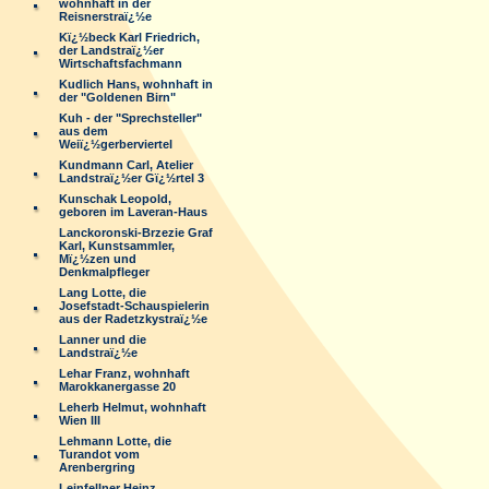
wohnhaft in der
Reisnerstraï¿½e
Kï¿½beck Karl Friedrich,
der Landstraï¿½er
Wirtschaftsfachmann
Kudlich Hans, wohnhaft in
der "Goldenen Birn"
Kuh - der "Sprechsteller"
aus dem
Weiï¿½gerberviertel
Kundmann Carl, Atelier
Landstraï¿½er Gï¿½rtel 3
Kunschak Leopold,
geboren im Laveran-Haus
Lanckoronski-Brzezie Graf
Karl, Kunstsammler,
Mï¿½zen und
Denkmalpfleger
Lang Lotte, die
Josefstadt-Schauspielerin
aus der Radetzkystraï¿½e
Lanner und die
Landstraï¿½e
Lehar Franz, wohnhaft
Marokkanergasse 20
Leherb Helmut, wohnhaft
Wien III
Lehmann Lotte, die
Turandot vom
Arenbergring
Leinfellner Heinz,