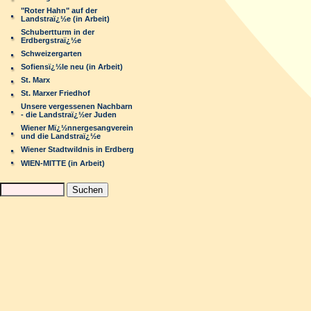
"Roter Hahn" auf der
Landstraï¿½e (in Arbeit)
Schubertturm in der
Erdbergstraï¿½e
Schweizergarten
Sofiensï¿½le neu (in Arbeit)
St. Marx
St. Marxer Friedhof
Unsere vergessenen Nachbarn
- die Landstraï¿½er Juden
Wiener Mï¿½nnergesangverein
und die Landstraï¿½e
Wiener Stadtwildnis in Erdberg
WIEN-MITTE (in Arbeit)