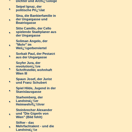
Dichter und Archï¿½ologe
Seipel Ignaz, der
politische Prï¿½lat
Sina, die Bankierfamilie in
der Ungargasse und
Beatrixgasse
Sitte Camillo, der Cello
spielende Stadtplaner aus
der Ungargasse
Soliman Angelo, der
"Mohr" im
Weiï¿½gerberviertel
Sorbait Paul, der Pestarzt
aus der Ungargasse
Soyfer Jura, der
revolutionï¿½re
Schriftsteller, wohnhaft
Wien III
Spaun Josef, der Jurist
und Franz Schubert
Spiel Hilde, Jugend in der
Stanislausgasse
Starhemberg, der
Landstraï¿½er
Heimwehrfï¿½hrer
Steinbrecher Alexander
und "Die Gigerln von
Wien" (Bild fehlt)
Stifter - das
Mehrfachtalent - und die
Landstraï¿½e