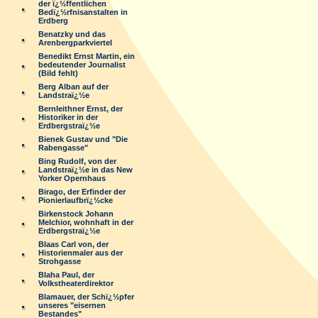
der ï¿½ffentlichen
Bedï¿½rfnisanstalten in
Erdberg
Benatzky und das
Arenbergparkviertel
Benedikt Ernst Martin, ein
bedeutender Journalist
(Bild fehlt)
Berg Alban auf der
Landstraï¿½e
Bernleithner Ernst, der
Historiker in der
Erdbergstraï¿½e
Bienek Gustav und "Die
Rabengasse"
Bing Rudolf, von der
Landstraï¿½e in das New
Yorker Opernhaus
Birago, der Erfinder der
Pionierlaufbrï¿½cke
Birkenstock Johann
Melchior, wohnhaft in der
Erdbergstraï¿½e
Blaas Carl von, der
Historienmaler aus der
Strohgasse
Blaha Paul, der
Volkstheaterdirektor
Blamauer, der Schï¿½pfer
unseres "eisernen
Bestandes"