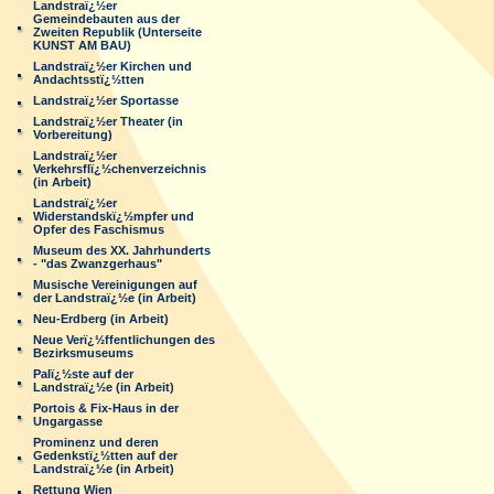
Landstraï¿½er
Gemeindebauten aus der
Zweiten Republik (Unterseite
KUNST AM BAU)
Landstraï¿½er Kirchen und
Andachtsstï¿½tten
Landstraï¿½er Sportasse
Landstraï¿½er Theater (in
Vorbereitung)
Landstraï¿½er
Verkehrsflï¿½chenverzeichnis
(in Arbeit)
Landstraï¿½er
Widerstandskï¿½mpfer und
Opfer des Faschismus
Museum des XX. Jahrhunderts
- "das Zwanzgerhaus"
Musische Vereinigungen auf
der Landstraï¿½e (in Arbeit)
Neu-Erdberg (in Arbeit)
Neue Verï¿½ffentlichungen des
Bezirksmuseums
Palï¿½ste auf der
Landstraï¿½e (in Arbeit)
Portois & Fix-Haus in der
Ungargasse
Prominenz und deren
Gedenkstï¿½tten auf der
Landstraï¿½e (in Arbeit)
Rettung Wien