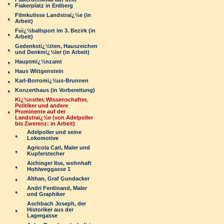
Fiakerplatz in Erdberg
Filmkulisse Landstraï¿½e (in
Arbeit)
Fuï¿½ballsport im 3. Bezirk (in
Arbeit)
Gedenkstï¿½tten, Hauszeichen
und Denkmï¿½ler (in Arbeit)
Hauptmï¿½nzamt
Haus Wittgenstein
Karl-Borromï¿½us-Brunnen
Konzerthaus (in Vorbereitung)
Kï¿½nstler, Wissenschafter,
Politiker und andere
Prominente auf der
Landstraï¿½e (von Adelpoller
bis Zwerenz: in Arbeit)
Adelpoller und seine
Lokomotive
Agricola Carl, Maler und
Kupferstecher
Aichinger Ilse, wohnhaft
Hohlweggasse 1
Althan, Graf Gundacker
Andri Ferdinand, Maler
und Graphiker
Aschbach Joseph, der
Historiker aus der
Lagergasse