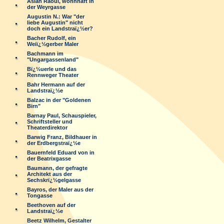
Aslan Raoul, wohnhaft in
der Weyrgasse
Augustin N.: War "der
liebe Augustin" nicht
doch ein Landstraï¿½er?
Bacher Rudolf, ein
Weiï¿½gerber Maler
Bachmann im
"Ungargassenland"
Bï¿½uerle und das
Rennweger Theater
Bahr Hermann auf der
Landstraï¿½e
Balzac in der "Goldenen
Birn"
Barnay Paul, Schauspieler,
Schriftsteller und
Theaterdirektor
Barwig Franz, Bildhauer in
der Erdbergstraï¿½e
Bauernfeld Eduard von in
der Beatrixgasse
Baumann, der gefragte
Architekt aus der
Sechskrï¿½gelgasse
Bayros, der Maler aus der
Tongasse
Beethoven auf der
Landstraï¿½e
Beetz Wilhelm, Gestalter