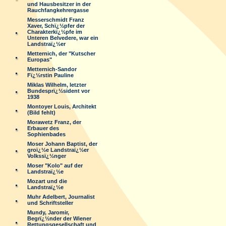
und Hausbesitzer in der
Rauchfangkehrergasse
Messerschmidt Franz
Xaver, Schï¿½pfer der
Charakterkï¿½pfe im
Unteren Belvedere, war ein
Landstraï¿½er
Metternich, der "Kutscher
Europas"
Metternich-Sandor
Fï¿½rstin Pauline
Miklas Wilhelm, letzter
Bundesprï¿½sident vor
1938
Montoyer Louis, Architekt
(Bild fehlt)
Morawetz Franz, der
Erbauer des
Sophienbades
Moser Johann Baptist, der
groï¿½e Landstraï¿½er
Volkssï¿½nger
Moser "Kolo" auf der
Landstraï¿½e
Mozart und die
Landstraï¿½e
Muhr Adelbert, Journalist
und Schriftsteller
Mundy, Jaromir,
Begrï¿½nder der Wiener
Rettungsgesellschaft und