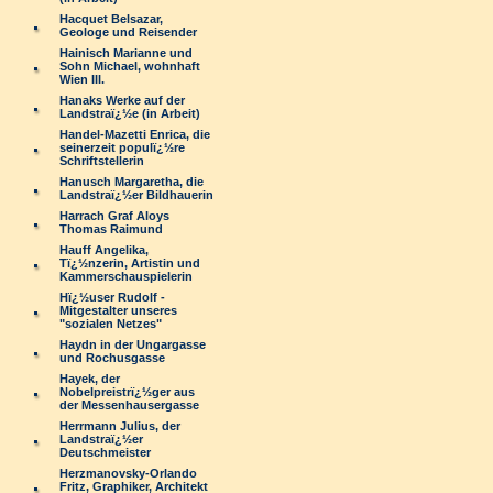
Hacquet Belsazar,
Geologe und Reisender
Hainisch Marianne und
Sohn Michael, wohnhaft
Wien III.
Hanaks Werke auf der
Landstraï¿½e (in Arbeit)
Handel-Mazetti Enrica, die
seinerzeit populï¿½re
Schriftstellerin
Hanusch Margaretha, die
Landstraï¿½er Bildhauerin
Harrach Graf Aloys
Thomas Raimund
Hauff Angelika,
Tï¿½nzerin, Artistin und
Kammerschauspielerin
Hï¿½user Rudolf -
Mitgestalter unseres
"sozialen Netzes"
Haydn in der Ungargasse
und Rochusgasse
Hayek, der
Nobelpreistrï¿½ger aus
der Messenhausergasse
Herrmann Julius, der
Landstraï¿½er
Deutschmeister
Herzmanovsky-Orlando
Fritz, Graphiker, Architekt