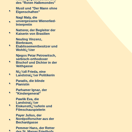
des "Roten Halbmondes"
Musil und "Der Mann ohne
Eigenschaften"
Nagl Maly, die
unvergessene Wienerlied-
Interpretin
Natterer, der Begleiter der
Kaiserin von Brasilien
Neuling Vinzenz,
Bierbrauer,
Etablissementbesitzer und
Wohltï¿½ter
Njegos Petar Petrowitsch,
serbisch-orthodoxer
Bischof und Dichter in der
Veithgasse
Nï¿½dl Frieda, eine
Landstraï¿½er Politikerin
Paradis, die blinde
Pianistin
Parhamer Ignaz, der
"Kindergeneral"
Pawlik Eva, die
Landstraï¿½er
Eiskunstlï¿½uferin und
Filmschauspielerin
Payer Julius, der
Nordpolforscher aus der
Bechardgasse
Pemmer Hans, der Retter
des St. Marxer Friedhofs