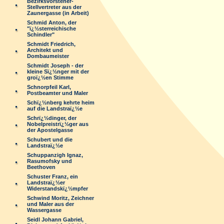
Bezirksvorsteher-
Stellvertreter aus der
Zaunergasse (in Arbeit)
Schmid Anton, der
"ï¿½sterreichische
Schindler"
Schmidt Friedrich,
Architekt und
Dombaumeister
Schmidt Joseph - der
kleine Sï¿½nger mit der
groï¿½en Stimme
Schnorpfeil Karl,
Postbeamter und Maler
Schï¿½nberg kehrte heim
auf die Landstraï¿½e
Schrï¿½dinger, der
Nobelpreistrï¿½ger aus
der Apostelgasse
Schubert und die
Landstraï¿½e
Schuppanzigh Ignaz,
Rasumofsky und
Beethoven
Schuster Franz, ein
Landstraï¿½er
Widerstandskï¿½mpfer
Schwind Moritz, Zeichner
und Maler aus der
Wassergasse
Seidl Johann Gabriel,