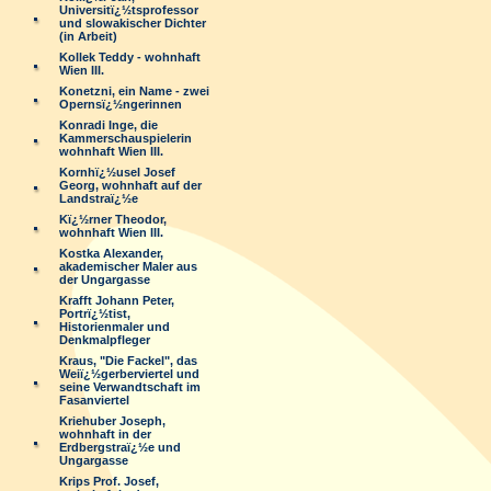
Universitï¿½tsprofessor
und slowakischer Dichter
(in Arbeit)
Kollek Teddy - wohnhaft
Wien III.
Konetzni, ein Name - zwei
Opernsï¿½ngerinnen
Konradi Inge, die
Kammerschauspielerin
wohnhaft Wien III.
Kornhï¿½usel Josef
Georg, wohnhaft auf der
Landstraï¿½e
Kï¿½rner Theodor,
wohnhaft Wien III.
Kostka Alexander,
akademischer Maler aus
der Ungargasse
Krafft Johann Peter,
Portrï¿½tist,
Historienmaler und
Denkmalpfleger
Kraus, "Die Fackel", das
Weiï¿½gerberviertel und
seine Verwandtschaft im
Fasanviertel
Kriehuber Joseph,
wohnhaft in der
Erdbergstraï¿½e und
Ungargasse
Krips Prof. Josef,