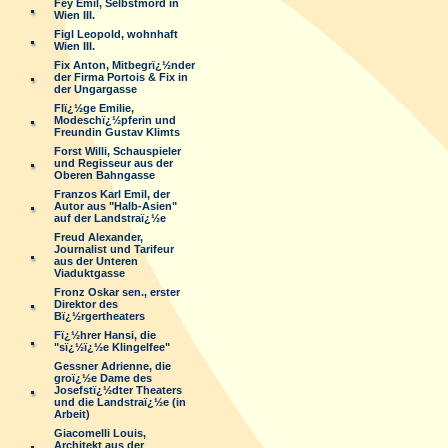
Fey Emil, Selbstmord in
Wien III.
Figl Leopold, wohnhaft
Wien III.
Fix Anton, Mitbegrï¿½nder
der Firma Portois & Fix in
der Ungargasse
Flï¿½ge Emilie,
Modeschï¿½pferin und
Freundin Gustav Klimts
Forst Willi, Schauspieler
und Regisseur aus der
Oberen Bahngasse
Franzos Karl Emil, der
Autor aus "Halb-Asien"
auf der Landstraï¿½e
Freud Alexander,
Journalist und Tarifeur
aus der Unteren
Viaduktgasse
Fronz Oskar sen., erster
Direktor des
Bï¿½rgertheaters
Fï¿½hrer Hansi, die
"sï¿½ï¿½e Klingelfee"
Gessner Adrienne, die
groï¿½e Dame des
Josefstï¿½dter Theaters
und die Landstraï¿½e (in
Arbeit)
Giacomelli Louis,
Architekt aus der