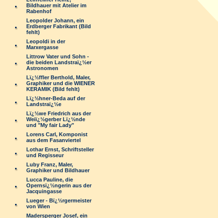
Bildhauer mit Atelier im
Rabenhof
Leopolder Johann, ein
Erdberger Fabrikant (Bild
fehlt)
Leopoldi in der
Marxergasse
Littrow Vater und Sohn -
die beiden Landstraï¿½er
Astronomen
Lï¿½ffler Berthold, Maler,
Graphiker und die WIENER
KERAMIK (Bild fehlt)
Lï¿½hner-Beda auf der
Landstraï¿½e
Lï¿½we Friedrich aus der
Weiï¿½gerber Lï¿½nde
und "My fair Lady"
Lorens Carl, Komponist
aus dem Fasanviertel
Lothar Ernst, Schriftsteller
und Regisseur
Luby Franz, Maler,
Graphiker und Bildhauer
Lucca Pauline, die
Opernsï¿½ngerin aus der
Jacquingasse
Lueger - Bï¿½rgermeister
von Wien
Madersperger Josef, ein