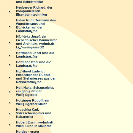
und Schriftsteller
Heuberger Richard, der
komponierende
Eisenbahntechniker
Hiden Rudi, Tormann des
Wunderteams und
Bï¿½cker auf der
Landstraï¿½e
Hlï¿½vka Josef, ein
tschechischer Baumeister
und Architekt, wohnhaft
Lï¿½wengasse 22
Hoffmann Josef und die
Landstraï¿½e
Hofmannsthal und die
Landstraï¿½e
Hï¿½hnel Ludwig,
Entdecker des Rudolf-
und Stefaniesees aus der
Reisnerstraï¿½e
Holt Hans, Schauspieler,
ein gebï¿½rtiger
Weiï¿½gerber
Holzinger Rudolf, ein
Weiï¿½gerber Maler
Hruschka Karl,
Volksschauspieler und
Kabarettist
Hubert Erwin, wohnhaft
Wien 3 und in Mallorca
Hurdes - erster