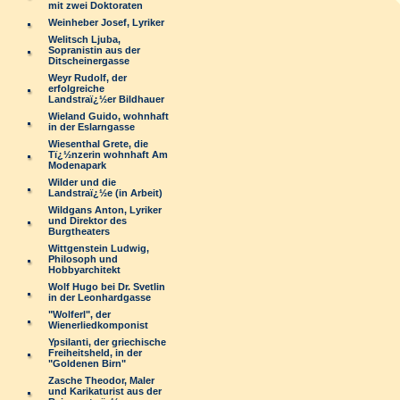
mit zwei Doktoraten
Weinheber Josef, Lyriker
Welitsch Ljuba,
Sopranistin aus der
Ditscheinergasse
Weyr Rudolf, der
erfolgreiche
Landstraï¿½er Bildhauer
Wieland Guido, wohnhaft
in der Eslarngasse
Wiesenthal Grete, die
Tï¿½nzerin wohnhaft Am
Modenapark
Wilder und die
Landstraï¿½e (in Arbeit)
Wildgans Anton, Lyriker
und Direktor des
Burgtheaters
Wittgenstein Ludwig,
Philosoph und
Hobbyarchitekt
Wolf Hugo bei Dr. Svetlin
in der Leonhardgasse
"Wolferl", der
Wienerliedkomponist
Ypsilanti, der griechische
Freiheitsheld, in der
"Goldenen Birn"
Zasche Theodor, Maler
und Karikaturist aus der