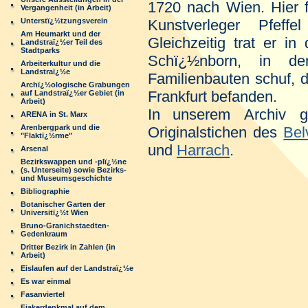
1720 nach Wien. Hier f
Vergangenheit (in Arbeit)
Unterstï¿½tzungsverein
Kunstverleger Pfeff
Am Heumarkt und der
Gleichzeitig trat er i
Landstraï¿½er Teil des
Stadtparks
Schï¿½nborn, in de
Arbeiterkultur und die
Landstraï¿½e
Familienbauten schuf, 
Archï¿½ologische Grabungen
Frankfurt befanden.
auf Landstraï¿½er Gebiet (in
Arbeit)
In
unserem Archiv g
ARENA in St. Marx
Arenbergpark und die
Originalstichen des
Be
"Flaktï¿½rme"
und
Harrach
.
Arsenal
Bezirkswappen und -plï¿½ne
(s. Unterseite) sowie Bezirks-
und Museumsgeschichte
Bibliographie
Botanischer Garten der
Universitï¿½t Wien
Bruno-Granichstaedten-
Gedenkraum
Dritter Bezirk in Zahlen (in
Arbeit)
Eislaufen auf der Landstraï¿½e
Es war einmal
Fasanviertel
Fiakerdenkmal auf dem