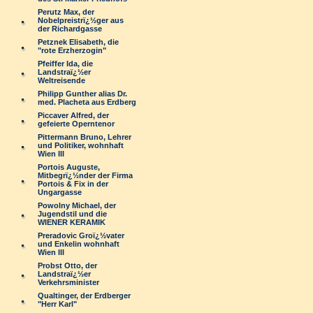
Perutz Max, der
Nobelpreistrï¿½ger aus
der Richardgasse
Petznek Elisabeth, die
"rote Erzherzogin"
Pfeiffer Ida, die
Landstraï¿½er
Weltreisende
Philipp Gunther alias Dr.
med. Placheta aus Erdberg
Piccaver Alfred, der
gefeierte Operntenor
Pittermann Bruno, Lehrer
und Politiker, wohnhaft
Wien III
Portois Auguste,
Mitbegrï¿½nder der Firma
Portois & Fix in der
Ungargasse
Powolny Michael, der
Jugendstil und die
WIENER KERAMIK
Preradovic Groï¿½vater
und Enkelin wohnhaft
Wien III
Probst Otto, der
Landstraï¿½er
Verkehrsminister
Qualtinger, der Erdberger
"Herr Karl"