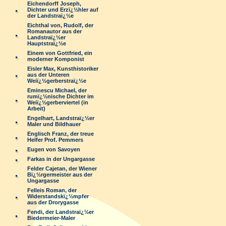
Eichendorff Joseph,
Dichter und Erzï¿½hler auf
der Landstraï¿½e
Eichthal von, Rudolf, der
Romanautor aus der
Landstraï¿½er
Hauptstraï¿½e
Einem von Gottfried, ein
moderner Komponist
Eisler Max, Kunsthistoriker
aus der Unteren
Weiï¿½gerberstraï¿½e
Eminescu Michael, der
rumï¿½nische Dichter im
Weiï¿½gerberviertel (in
Arbeit)
Engelhart, Landstraï¿½er
Maler und Bildhauer
Englisch Franz, der treue
Helfer Prof. Pemmers
Eugen von Savoyen
Farkas in der Ungargasse
Felder Cajetan, der Wiener
Bï¿½rgermeister aus der
Ungargasse
Felleis Roman, der
Widerstandskï¿½mpfer
aus der Drorygasse
Fendi, der Landstraï¿½er
Biedermeier-Maler