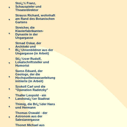
Stoï¿½ Franz,
Schauspieler und
Theaterdirektor
Strauss Richard, wohnhaft
am Rand des Botanischen
Gartens
Streicher, die
Klavierfabrikanten-
Dynastie in der
Ungargasse
Strnad Oskar, der
Architekt und
Bï¿½hnenbildner aus der
Ungargasse (in Arbeit)
Stï¿½rzer Rudolf,
Lokalschriftsteller und
Humorist
Suess Eduard, der
Geologe, der die
Hochquellenwasserleitung
initiierte (in Arbeit)
Szokoll Carl und die
"Operation Radetzky"
Thaller Leopold - ein
Landstraï¿½er Stadtrat
Thimig, die Brï¿½der Hans
und Hermann
Thomas Oswald - der
Astronom aus der
Salesianergasse
Thonet Michael aus