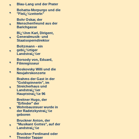
Blau-Lang und der Prater
Bohatta-Morpurgo und die
"Fleiï¿½zetterln"
Bohr Oskar, der
Menschenfreund aus der
Barichgasse
Bï¿½hm Karl, Dirigent,
Generalmusik- und
Staatsoperndirektor
Boltzmann - ein
gebï¿½rtiger
Landstraï¿½er
Borsody von, Eduard,
Filmregisseur
Boskovsky Willi und die
Neujahrskonzerte
Brahms der Gast in der
"Goldspinnerin", im
Streicherhaus und
Landstraï¿½er
Hauptstraï¿½e 96
Breitner Hugo, der
"Erfinder" der
Wohnbausteuer wurde in
der Radetzkystraï¿½e
geboren
Bruckner Anton, der
"Musikant Gottes", auf der
Landstraï¿½e
Bruckner Ferdinand oder
Theodor Tagger