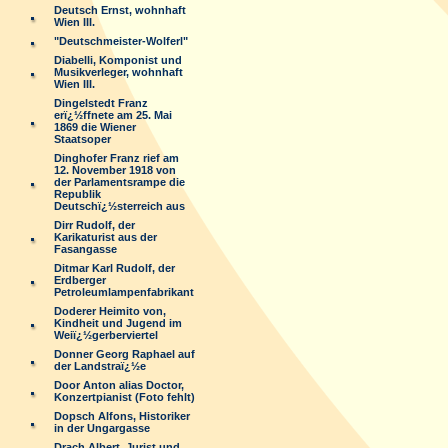
Deutsch Ernst, wohnhaft
Wien III.
"Deutschmeister-Wolferl"
Diabelli, Komponist und
Musikverleger, wohnhaft
Wien III.
Dingelstedt Franz
erï¿½ffnete am 25. Mai
1869 die Wiener
Staatsoper
Dinghofer Franz rief am
12. November 1918 von
der Parlamentsrampe die
Republik
Deutschï¿½sterreich aus
Dirr Rudolf, der
Karikaturist aus der
Fasangasse
Ditmar Karl Rudolf, der
Erdberger
Petroleumlampenfabrikant
Doderer Heimito von,
Kindheit und Jugend im
Weiï¿½gerberviertel
Donner Georg Raphael auf
der Landstraï¿½e
Door Anton alias Doctor,
Konzertpianist (Foto fehlt)
Dopsch Alfons, Historiker
in der Ungargasse
Drach Albert, Jurist und