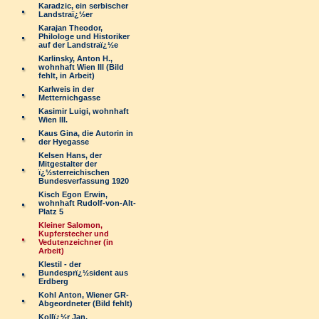
Karadzic, ein serbischer
Landstraï¿½er
Karajan Theodor,
Philologe und Historiker
auf der Landstraï¿½e
Karlinsky, Anton H.,
wohnhaft Wien III (Bild
fehlt, in Arbeit)
Karlweis in der
Metternichgasse
Kasimir Luigi, wohnhaft
Wien III.
Kaus Gina, die Autorin in
der Hyegasse
Kelsen Hans, der
Mitgestalter der
ï¿½sterreichischen
Bundesverfassung 1920
Kisch Egon Erwin,
wohnhaft Rudolf-von-Alt-
Platz 5
Kleiner Salomon,
Kupferstecher und
Vedutenzeichner (in
Arbeit)
Klestil - der
Bundesprï¿½sident aus
Erdberg
Kohl Anton, Wiener GR-
Abgeordneter (Bild fehlt)
Kollï¿½r Jan,