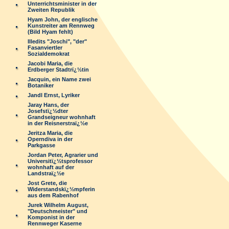
Unterrichtsminister in der
Zweiten Republik
Hyam John, der englische
Kunstreiter am Rennweg
(Bild Hyam fehlt)
Illedits "Joschi", "der"
Fasanviertler
Sozialdemokrat
Jacobi Maria, die
Erdberger Stadtrï¿½tin
Jacquin, ein Name zwei
Botaniker
Jandl Ernst, Lyriker
Jaray Hans, der
Josefstï¿½dter
Grandseigneur wohnhaft
in der Reisnerstraï¿½e
Jeritza Maria, die
Operndiva in der
Parkgasse
Jordan Peter, Agrarier und
Universitï¿½tsprofessor
wohnhaft auf der
Landstraï¿½e
Jost Grete, die
Widerstandskï¿½mpferin
aus dem Rabenhof
Jurek Wilhelm August,
"Deutschmeister" und
Komponist in der
Rennweger Kaserne