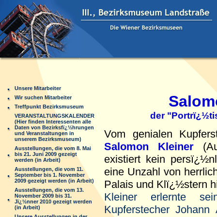
Unsere Mitarbeiter
Salomon 
Wir suchen Mitarbeiter
Treffpunkt Bezirksmuseum
der "Portrï¿½tist" 
VERANSTALTUNGSKALENDER
(Hier finden Interessenten alle
Daten von Bezirksfï¿½hrungen
Vom genialen Kupferst
und Veranstaltungen in
unserem Bezirksmuseum)
Salomon Kleiner
(Au
Ausstellungen, die vom 8. Mai
bis 21. Juni 2009 gezeigt
existiert kein persï¿½n
werden (in Arbeit)
eine Unzahl von herrlic
Ausstellungen, die vom 11.
September bis 1. November
2009 gezeigt werden (in Arbeit)
Palais und Klï¿½stern h
Ausstellungen, die vom 13.
Kleiner erlernte s
November 2009 bis 31.
Jï¿½nner 2010 gezeigt werden
Kupferstecher Johann
(in Arbeit)
Unsere Ausstellungen in der