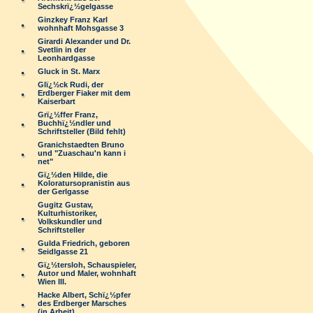
Sechskrï¿½gelgasse
Ginzkey Franz Karl
wohnhaft Mohsgasse 3
Girardi Alexander und Dr.
Svetlin in der
Leonhardgasse
Gluck in St. Marx
Glï¿½ck Rudi, der
Erdberger Fiaker mit dem
Kaiserbart
Grï¿½ffer Franz,
Buchhï¿½ndler und
Schriftsteller (Bild fehlt)
Granichstaedten Bruno
und "Zuaschau'n kann i
net"
Gï¿½den Hilde, die
Koloratursopranistin aus
der Gerlgasse
Gugitz Gustav,
Kulturhistoriker,
Volkskundler und
Schriftsteller
Gulda Friedrich, geboren
Seidlgasse 21
Gï¿½tersloh, Schauspieler,
Autor und Maler, wohnhaft
Wien III.
Hacke Albert, Schï¿½pfer
des Erdberger Marsches
(in Arbeit)