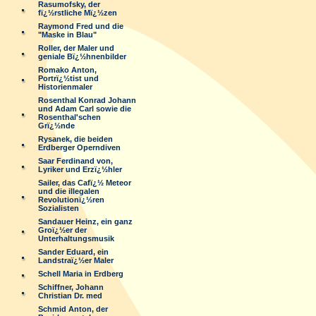
Rasumofsky, der
fï¿½rstliche Mï¿½zen
Raymond Fred und die
"Maske in Blau"
Roller, der Maler und
geniale Bï¿½hnenbilder
Romako Anton,
Portrï¿½tist und
Historienmaler
Rosenthal Konrad Johann
und Adam Carl sowie die
Rosenthal'schen
Grï¿½nde
Rysanek, die beiden
Erdberger Operndiven
Saar Ferdinand von,
Lyriker und Erzï¿½hler
Sailer, das Cafï¿½ Meteor
und die illegalen
Revolutionï¿½ren
Sozialisten
Sandauer Heinz, ein ganz
Groï¿½er der
Unterhaltungsmusik
Sander Eduard, ein
Landstraï¿½er Maler
Schell Maria in Erdberg
Schiffner, Johann
Christian Dr. med
Schmid Anton, der