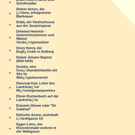
Schriftsteller
Dreher Anton, der
ï¿½ltere, erfolgreicher
Bierbrauer
Drdla, der Violinvirtuose
aus der Jacquingasse
Drimmel Heinrich -
Unterrichtsminister und
Wiener
Vizebï¿½rgermeister
Drory Henry, der
Englï¿½nder in Erdberg
Dukati Johann Baptist
(Bild fehlt)
Dumba, eine
Groï¿½handelsfamilie mit
Sitz im
Weiï¿½gerberviertel
Dworzak Karl, Leiter des
Landstraï¿½er
Mï¿½nnergesangvereins
Ebner-Eschenbach auf der
Landstraï¿½e
Eckstein-Diener oder "Sir
Galahad"
Edthofer Anton, wohnhaft
ï¿½lzeltgasse 1A
Egger-Lienz, der
Historienmaler wohnte in
der Veithgasse