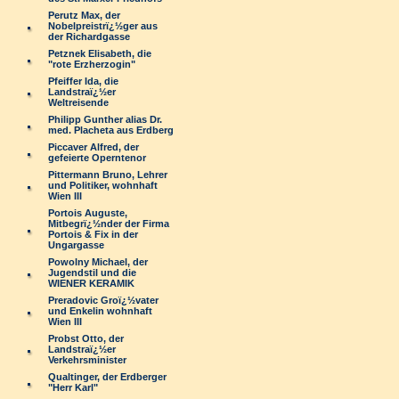
Perutz Max, der
Nobelpreistrï¿½ger aus
der Richardgasse
Petznek Elisabeth, die
"rote Erzherzogin"
Pfeiffer Ida, die
Landstraï¿½er
Weltreisende
Philipp Gunther alias Dr.
med. Placheta aus Erdberg
Piccaver Alfred, der
gefeierte Operntenor
Pittermann Bruno, Lehrer
und Politiker, wohnhaft
Wien III
Portois Auguste,
Mitbegrï¿½nder der Firma
Portois & Fix in der
Ungargasse
Powolny Michael, der
Jugendstil und die
WIENER KERAMIK
Preradovic Groï¿½vater
und Enkelin wohnhaft
Wien III
Probst Otto, der
Landstraï¿½er
Verkehrsminister
Qualtinger, der Erdberger
"Herr Karl"