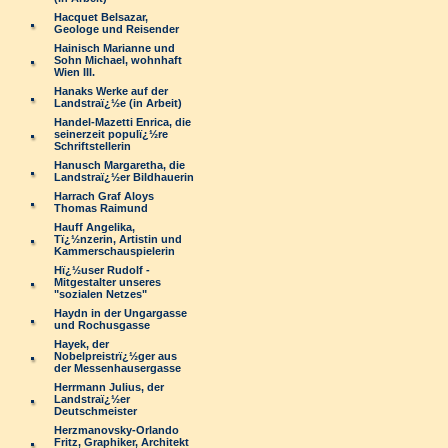
Hacquet Belsazar,
Geologe und Reisender
Hainisch Marianne und
Sohn Michael, wohnhaft
Wien III.
Hanaks Werke auf der
Landstraï¿½e (in Arbeit)
Handel-Mazetti Enrica, die
seinerzeit populï¿½re
Schriftstellerin
Hanusch Margaretha, die
Landstraï¿½er Bildhauerin
Harrach Graf Aloys
Thomas Raimund
Hauff Angelika,
Tï¿½nzerin, Artistin und
Kammerschauspielerin
Hï¿½user Rudolf -
Mitgestalter unseres
"sozialen Netzes"
Haydn in der Ungargasse
und Rochusgasse
Hayek, der
Nobelpreistrï¿½ger aus
der Messenhausergasse
Herrmann Julius, der
Landstraï¿½er
Deutschmeister
Herzmanovsky-Orlando
Fritz, Graphiker, Architekt