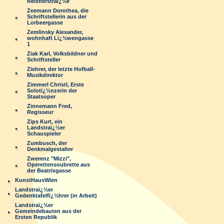
Reisnerstraï¿½e
Zeemann Dorothea, die
Schriftstellerin aus der
Lorbeergasse
Zemlinsky Alexander,
wohnhaft Lï¿½wengasse
1
Ziak Karl, Volksbildner und
Schriftsteller
Ziehrer, der letzte Hofball-
Musikdirektor
Zimmerl Christl, Erste
Solotï¿½nzerin der
Staatsoper
Zinnemann Fred,
Regisseur
Zips Kurt, ein
Landstraï¿½er
Schauspieler
Zumbusch, der
Denkmalgestalter
Zwerenz "Mizzi",
Operettensoubrette aus
der Beatrixgasse
KunstHausWien
Landstraï¿½er
Gedenktafelfï¿½hrer (in Arbeit)
Landstraï¿½er
Gemeindebauten aus der
Ersten Republik