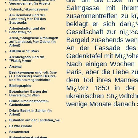
Vergangenheit (in Arbeit)
Salmgasse mit ihre
Unterstï¿½tzungsverein
zusammentreffen zu kï
Am Heumarkt und der
Landstraï¿½er Teil des
beklagt er sich darï¿
Stadtparks
Arbeiterkultur und die
Gesellschaft zur nï¿½c
Landstraï¿½e
Archï¿½ologische Grabungen
Bargeld zusehends weni
auf Landstraï¿½er Gebiet (in
Arbeit)
An der Fassade des 
ARENA in St. Marx
Gedenktafel mit Mï¿½he
Arenbergpark und die
"Flaktï¿½rme"
Nach einigen Wochen r
Arsenal
Paris, aber die Liebe 
Bezirkswappen und -plï¿½ne
(s. Unterseite) sowie Bezirks-
dem Tod ihres Mannes
und Museumsgeschichte
Bibliographie
Mï¿½rz 1850 in der 
Botanischer Garten der
ukrainischen Stï¿½dtch
Universitï¿½t Wien
Bruno-Granichstaedten-
wenige Monate danach s
Gedenkraum
Dritter Bezirk in Zahlen (in
Arbeit)
Eislaufen auf der Landstraï¿½e
Es war einmal
Fasanviertel
Fiakerdenkmal auf dem