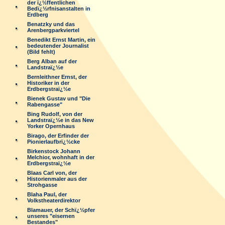
der ï¿½ffentlichen
Bedï¿½rfnisanstalten in
Erdberg
Benatzky und das
Arenbergparkviertel
Benedikt Ernst Martin, ein
bedeutender Journalist
(Bild fehlt)
Berg Alban auf der
Landstraï¿½e
Bernleithner Ernst, der
Historiker in der
Erdbergstraï¿½e
Bienek Gustav und "Die
Rabengasse"
Bing Rudolf, von der
Landstraï¿½e in das New
Yorker Opernhaus
Birago, der Erfinder der
Pionierlaufbrï¿½cke
Birkenstock Johann
Melchior, wohnhaft in der
Erdbergstraï¿½e
Blaas Carl von, der
Historienmaler aus der
Strohgasse
Blaha Paul, der
Volkstheaterdirektor
Blamauer, der Schï¿½pfer
unseres "eisernen
Bestandes"