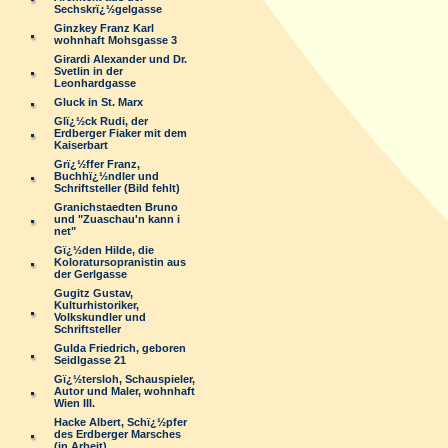
Sechskrï¿½gelgasse
Ginzkey Franz Karl
wohnhaft Mohsgasse 3
Girardi Alexander und Dr.
Svetlin in der
Leonhardgasse
Gluck in St. Marx
Glï¿½ck Rudi, der
Erdberger Fiaker mit dem
Kaiserbart
Grï¿½ffer Franz,
Buchhï¿½ndler und
Schriftsteller (Bild fehlt)
Granichstaedten Bruno
und "Zuaschau'n kann i
net"
Gï¿½den Hilde, die
Koloratursopranistin aus
der Gerlgasse
Gugitz Gustav,
Kulturhistoriker,
Volkskundler und
Schriftsteller
Gulda Friedrich, geboren
Seidlgasse 21
Gï¿½tersloh, Schauspieler,
Autor und Maler, wohnhaft
Wien III.
Hacke Albert, Schï¿½pfer
des Erdberger Marsches
(in Arbeit)