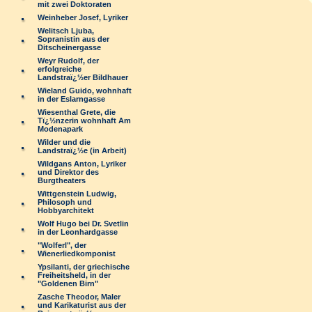
mit zwei Doktoraten
Weinheber Josef, Lyriker
Welitsch Ljuba,
Sopranistin aus der
Ditscheinergasse
Weyr Rudolf, der
erfolgreiche
Landstraï¿½er Bildhauer
Wieland Guido, wohnhaft
in der Eslarngasse
Wiesenthal Grete, die
Tï¿½nzerin wohnhaft Am
Modenapark
Wilder und die
Landstraï¿½e (in Arbeit)
Wildgans Anton, Lyriker
und Direktor des
Burgtheaters
Wittgenstein Ludwig,
Philosoph und
Hobbyarchitekt
Wolf Hugo bei Dr. Svetlin
in der Leonhardgasse
"Wolferl", der
Wienerliedkomponist
Ypsilanti, der griechische
Freiheitsheld, in der
"Goldenen Birn"
Zasche Theodor, Maler
und Karikaturist aus der