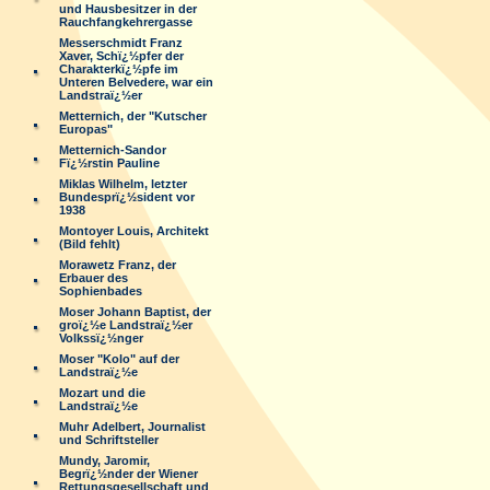
und Hausbesitzer in der
Rauchfangkehrergasse
Messerschmidt Franz
Xaver, Schï¿½pfer der
Charakterkï¿½pfe im
Unteren Belvedere, war ein
Landstraï¿½er
Metternich, der "Kutscher
Europas"
Metternich-Sandor
Fï¿½rstin Pauline
Miklas Wilhelm, letzter
Bundesprï¿½sident vor
1938
Montoyer Louis, Architekt
(Bild fehlt)
Morawetz Franz, der
Erbauer des
Sophienbades
Moser Johann Baptist, der
groï¿½e Landstraï¿½er
Volkssï¿½nger
Moser "Kolo" auf der
Landstraï¿½e
Mozart und die
Landstraï¿½e
Muhr Adelbert, Journalist
und Schriftsteller
Mundy, Jaromir,
Begrï¿½nder der Wiener
Rettungsgesellschaft und