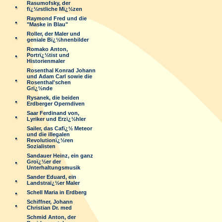
Rasumofsky, der
fï¿½rstliche Mï¿½zen
Raymond Fred und die
"Maske in Blau"
Roller, der Maler und
geniale Bï¿½hnenbilder
Romako Anton,
Portrï¿½tist und
Historienmaler
Rosenthal Konrad Johann
und Adam Carl sowie die
Rosenthal'schen
Grï¿½nde
Rysanek, die beiden
Erdberger Operndiven
Saar Ferdinand von,
Lyriker und Erzï¿½hler
Sailer, das Cafï¿½ Meteor
und die illegalen
Revolutionï¿½ren
Sozialisten
Sandauer Heinz, ein ganz
Groï¿½er der
Unterhaltungsmusik
Sander Eduard, ein
Landstraï¿½er Maler
Schell Maria in Erdberg
Schiffner, Johann
Christian Dr. med
Schmid Anton, der