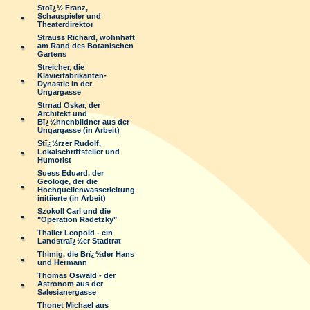
Stoï¿½ Franz,
Schauspieler und
Theaterdirektor
Strauss Richard, wohnhaft
am Rand des Botanischen
Gartens
Streicher, die
Klavierfabrikanten-
Dynastie in der
Ungargasse
Strnad Oskar, der
Architekt und
Bï¿½hnenbildner aus der
Ungargasse (in Arbeit)
Stï¿½rzer Rudolf,
Lokalschriftsteller und
Humorist
Suess Eduard, der
Geologe, der die
Hochquellenwasserleitung
initiierte (in Arbeit)
Szokoll Carl und die
"Operation Radetzky"
Thaller Leopold - ein
Landstraï¿½er Stadtrat
Thimig, die Brï¿½der Hans
und Hermann
Thomas Oswald - der
Astronom aus der
Salesianergasse
Thonet Michael aus