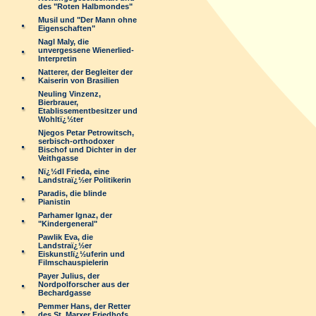
des "Roten Halbmondes"
Musil und "Der Mann ohne
Eigenschaften"
Nagl Maly, die
unvergessene Wienerlied-
Interpretin
Natterer, der Begleiter der
Kaiserin von Brasilien
Neuling Vinzenz,
Bierbrauer,
Etablissementbesitzer und
Wohltï¿½ter
Njegos Petar Petrowitsch,
serbisch-orthodoxer
Bischof und Dichter in der
Veithgasse
Nï¿½dl Frieda, eine
Landstraï¿½er Politikerin
Paradis, die blinde
Pianistin
Parhamer Ignaz, der
"Kindergeneral"
Pawlik Eva, die
Landstraï¿½er
Eiskunstlï¿½uferin und
Filmschauspielerin
Payer Julius, der
Nordpolforscher aus der
Bechardgasse
Pemmer Hans, der Retter
des St. Marxer Friedhofs