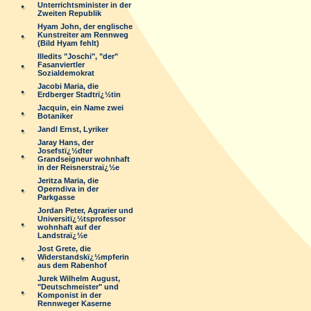
Unterrichtsminister in der
Zweiten Republik
Hyam John, der englische
Kunstreiter am Rennweg
(Bild Hyam fehlt)
Illedits "Joschi", "der"
Fasanviertler
Sozialdemokrat
Jacobi Maria, die
Erdberger Stadtrï¿½tin
Jacquin, ein Name zwei
Botaniker
Jandl Ernst, Lyriker
Jaray Hans, der
Josefstï¿½dter
Grandseigneur wohnhaft
in der Reisnerstraï¿½e
Jeritza Maria, die
Operndiva in der
Parkgasse
Jordan Peter, Agrarier und
Universitï¿½tsprofessor
wohnhaft auf der
Landstraï¿½e
Jost Grete, die
Widerstandskï¿½mpferin
aus dem Rabenhof
Jurek Wilhelm August,
"Deutschmeister" und
Komponist in der
Rennweger Kaserne