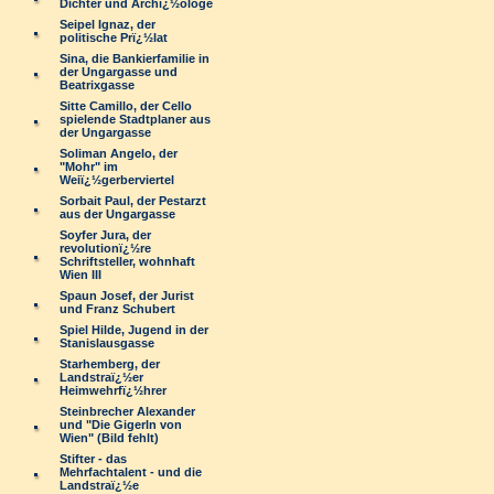
Dichter und Archï¿½ologe
Seipel Ignaz, der
politische Prï¿½lat
Sina, die Bankierfamilie in
der Ungargasse und
Beatrixgasse
Sitte Camillo, der Cello
spielende Stadtplaner aus
der Ungargasse
Soliman Angelo, der
"Mohr" im
Weiï¿½gerberviertel
Sorbait Paul, der Pestarzt
aus der Ungargasse
Soyfer Jura, der
revolutionï¿½re
Schriftsteller, wohnhaft
Wien III
Spaun Josef, der Jurist
und Franz Schubert
Spiel Hilde, Jugend in der
Stanislausgasse
Starhemberg, der
Landstraï¿½er
Heimwehrfï¿½hrer
Steinbrecher Alexander
und "Die Gigerln von
Wien" (Bild fehlt)
Stifter - das
Mehrfachtalent - und die
Landstraï¿½e