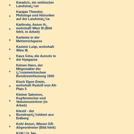
Karadzic, ein serbischer
Landstraï¿½er
Karajan Theodor,
Philologe und Historiker
auf der Landstraï¿½e
Karlinsky, Anton H.,
wohnhaft Wien III (Bild
fehlt, in Arbeit)
Karlweis in der
Metternichgasse
Kasimir Luigi, wohnhaft
Wien III.
Kaus Gina, die Autorin in
der Hyegasse
Kelsen Hans, der
Mitgestalter der
ï¿½sterreichischen
Bundesverfassung 1920
Kisch Egon Erwin,
wohnhaft Rudolf-von-Alt-
Platz 5
Kleiner Salomon,
Kupferstecher und
Vedutenzeichner (in
Arbeit)
Klestil - der
Bundesprï¿½sident aus
Erdberg
Kohl Anton, Wiener GR-
Abgeordneter (Bild fehlt)
Kollï¿½r Jan,