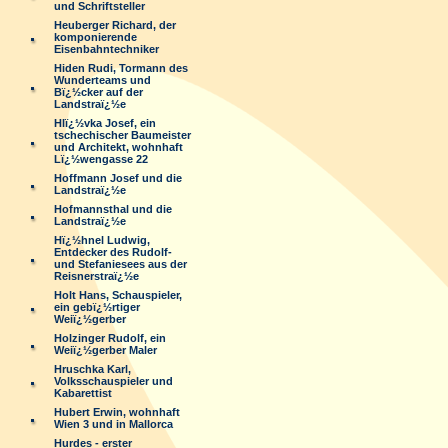
und Schriftsteller
Heuberger Richard, der
komponierende
Eisenbahntechniker
Hiden Rudi, Tormann des
Wunderteams und
Bï¿½cker auf der
Landstraï¿½e
Hlï¿½vka Josef, ein
tschechischer Baumeister
und Architekt, wohnhaft
Lï¿½wengasse 22
Hoffmann Josef und die
Landstraï¿½e
Hofmannsthal und die
Landstraï¿½e
Hï¿½hnel Ludwig,
Entdecker des Rudolf-
und Stefaniesees aus der
Reisnerstraï¿½e
Holt Hans, Schauspieler,
ein gebï¿½rtiger
Weiï¿½gerber
Holzinger Rudolf, ein
Weiï¿½gerber Maler
Hruschka Karl,
Volksschauspieler und
Kabarettist
Hubert Erwin, wohnhaft
Wien 3 und in Mallorca
Hurdes - erster