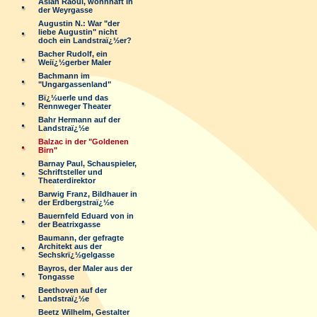
Aslan Raoul, wohnhaft in
der Weyrgasse
Augustin N.: War "der
liebe Augustin" nicht
doch ein Landstraï¿½er?
Bacher Rudolf, ein
Weiï¿½gerber Maler
Bachmann im
"Ungargassenland"
Bï¿½uerle und das
Rennweger Theater
Bahr Hermann auf der
Landstraï¿½e
Balzac in der "Goldenen
Birn"
Barnay Paul, Schauspieler,
Schriftsteller und
Theaterdirektor
Barwig Franz, Bildhauer in
der Erdbergstraï¿½e
Bauernfeld Eduard von in
der Beatrixgasse
Baumann, der gefragte
Architekt aus der
Sechskrï¿½gelgasse
Bayros, der Maler aus der
Tongasse
Beethoven auf der
Landstraï¿½e
Beetz Wilhelm, Gestalter