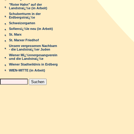
"Roter Hahn" auf der
Landstraï¿½e (in Arbeit)
Schubertturm in der
Erdbergstraï¿½e
Schweizergarten
Sofiensï¿½le neu (in Arbeit)
St. Marx
St. Marxer Friedhof
Unsere vergessenen Nachbarn
- die Landstraï¿½er Juden
Wiener Mï¿½nnergesangverein
und die Landstraï¿½e
Wiener Stadtwildnis in Erdberg
WIEN-MITTE (in Arbeit)