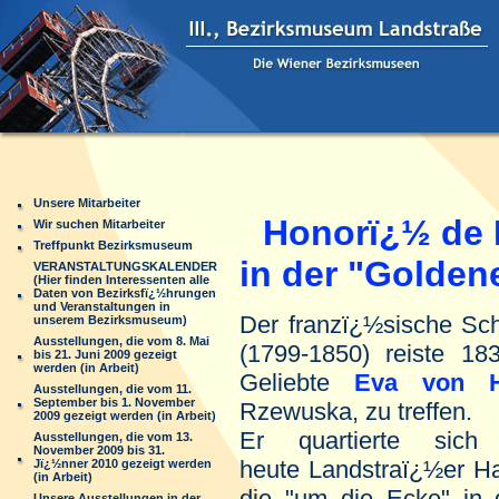
Unsere Mitarbeiter
Honorï¿½ de 
Wir suchen Mitarbeiter
Treffpunkt Bezirksmuseum
in der "Golden
VERANSTALTUNGSKALENDER
(Hier finden Interessenten alle
Daten von Bezirksfï¿½hrungen
und Veranstaltungen in
Der franzï¿½sische Schr
unserem Bezirksmuseum)
Ausstellungen, die vom 8. Mai
(1799-1850) reiste 1
bis 21. Juni 2009 gezeigt
werden (in Arbeit)
Geliebte
Eva von H
Ausstellungen, die vom 11.
September bis 1. November
Rzewuska, zu treffen.
2009 gezeigt werden (in Arbeit)
Er quartierte sich
Ausstellungen, die vom 13.
November 2009 bis 31.
heute Landstraï¿½er Ha
Jï¿½nner 2010 gezeigt werden
(in Arbeit)
die "um die Ecke" in
Unsere Ausstellungen in der