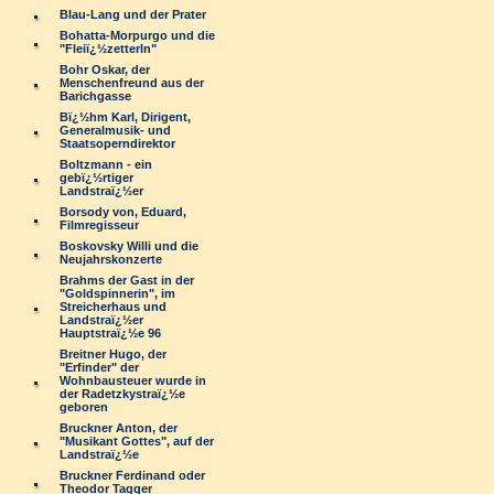
Blau-Lang und der Prater
Bohatta-Morpurgo und die
"Fleiï¿½zetterln"
Bohr Oskar, der
Menschenfreund aus der
Barichgasse
Bï¿½hm Karl, Dirigent,
Generalmusik- und
Staatsoperndirektor
Boltzmann - ein
gebï¿½rtiger
Landstraï¿½er
Borsody von, Eduard,
Filmregisseur
Boskovsky Willi und die
Neujahrskonzerte
Brahms der Gast in der
"Goldspinnerin", im
Streicherhaus und
Landstraï¿½er
Hauptstraï¿½e 96
Breitner Hugo, der
"Erfinder" der
Wohnbausteuer wurde in
der Radetzkystraï¿½e
geboren
Bruckner Anton, der
"Musikant Gottes", auf der
Landstraï¿½e
Bruckner Ferdinand oder
Theodor Tagger