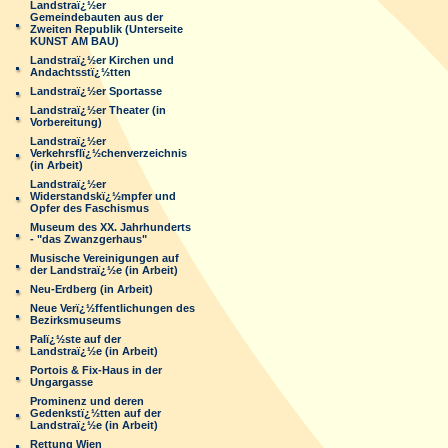
Landstraï¿½er
Gemeindebauten aus der
Zweiten Republik (Unterseite
KUNST AM BAU)
Landstraï¿½er Kirchen und
Andachtsstï¿½tten
Landstraï¿½er Sportasse
Landstraï¿½er Theater (in
Vorbereitung)
Landstraï¿½er
Verkehrsflï¿½chenverzeichnis
(in Arbeit)
Landstraï¿½er
Widerstandskï¿½mpfer und
Opfer des Faschismus
Museum des XX. Jahrhunderts
- "das Zwanzgerhaus"
Musische Vereinigungen auf
der Landstraï¿½e (in Arbeit)
Neu-Erdberg (in Arbeit)
Neue Verï¿½ffentlichungen des
Bezirksmuseums
Palï¿½ste auf der
Landstraï¿½e (in Arbeit)
Portois & Fix-Haus in der
Ungargasse
Prominenz und deren
Gedenkstï¿½tten auf der
Landstraï¿½e (in Arbeit)
Rettung Wien