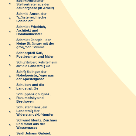
Bezirksvorsteher-
Stellvertreter aus der
Zaunergasse (in Arbeit)
Schmid Anton, der
"ï¿½sterreichische
Schindler"
Schmidt Friedrich,
Architekt und
Dombaumeister
Schmidt Joseph - der
kleine Sï¿½nger mit der
groï¿½en Stimme
Schnorpfeil Karl,
Postbeamter und Maler
Schï¿½nberg kehrte heim
auf die Landstraï¿½e
Schrï¿½dinger, der
Nobelpreistrï¿½ger aus
der Apostelgasse
Schubert und die
Landstraï¿½e
Schuppanzigh Ignaz,
Rasumofsky und
Beethoven
Schuster Franz, ein
Landstraï¿½er
Widerstandskï¿½mpfer
Schwind Moritz, Zeichner
und Maler aus der
Wassergasse
Seidl Johann Gabriel,