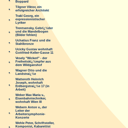
Boppard
Tilgner Viktor, ein
erfolgreicher Architekt
Trakl Georg, ein
expressionistischer
Lyriker
Trentsensky, Gebrï¿½der
und die Mandelbogen
(Bilder fehlen)
Uchatius Franz und die
Stahlbronze
Ucicky Gustav wohnhaft
Gottfried-Keller-Gasse 11
Vesely "Wickerl" - der
Freiheitskï¿½mpfer aus
dem Wildganshof
Wagner Otto und die
Landstraï¿½e
Watteroth Heinrich
Joseph, wohnhaft
Erdbergstraï¿½e 17 (in
Arbeit)
Weber Max Maria v.,
Eisenbahntechniker,
wohnhaft Wien III
Webern Anton v., der
Leiter der
Arbeitersymphonie-
Konzerte
Wehle Peter, Schriftsteller,
Komponist, Kabarettist