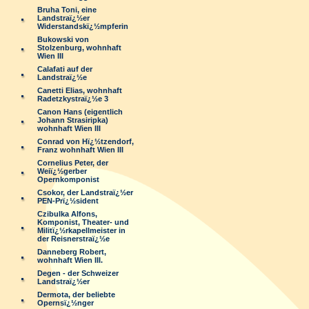
Bruha Toni, eine
Landstraï¿½er
Widerstandskï¿½mpferin
Bukowski von
Stolzenburg, wohnhaft
Wien III
Calafati auf der
Landstraï¿½e
Canetti Elias, wohnhaft
Radetzkystraï¿½e 3
Canon Hans (eigentlich
Johann Strasiripka)
wohnhaft Wien III
Conrad von Hï¿½tzendorf,
Franz wohnhaft Wien III
Cornelius Peter, der
Weiï¿½gerber
Opernkomponist
Csokor, der Landstraï¿½er
PEN-Prï¿½sident
Czibulka Alfons,
Komponist, Theater- und
Militï¿½rkapellmeister in
der Reisnerstraï¿½e
Danneberg Robert,
wohnhaft Wien III.
Degen - der Schweizer
Landstraï¿½er
Dermota, der beliebte
Opernsï¿½nger