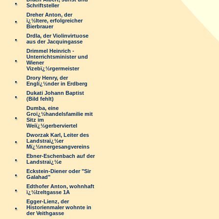
Schriftsteller
Dreher Anton, der
ï¿½ltere, erfolgreicher
Bierbrauer
Drdla, der Violinvirtuose
aus der Jacquingasse
Drimmel Heinrich -
Unterrichtsminister und
Wiener
Vizebï¿½rgermeister
Drory Henry, der
Englï¿½nder in Erdberg
Dukati Johann Baptist
(Bild fehlt)
Dumba, eine
Groï¿½handelsfamilie mit
Sitz im
Weiï¿½gerberviertel
Dworzak Karl, Leiter des
Landstraï¿½er
Mï¿½nnergesangvereins
Ebner-Eschenbach auf der
Landstraï¿½e
Eckstein-Diener oder "Sir
Galahad"
Edthofer Anton, wohnhaft
ï¿½lzeltgasse 1A
Egger-Lienz, der
Historienmaler wohnte in
der Veithgasse