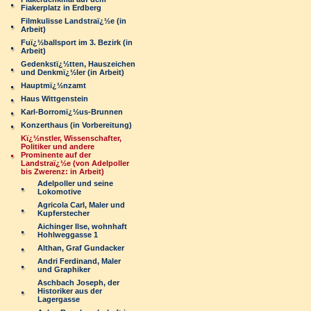
Fiakerplatz in Erdberg
Filmkulisse Landstraï¿½e (in
Arbeit)
Fuï¿½ballsport im 3. Bezirk (in
Arbeit)
Gedenkstï¿½tten, Hauszeichen
und Denkmï¿½ler (in Arbeit)
Hauptmï¿½nzamt
Haus Wittgenstein
Karl-Borromï¿½us-Brunnen
Konzerthaus (in Vorbereitung)
Kï¿½nstler, Wissenschafter,
Politiker und andere
Prominente auf der
Landstraï¿½e (von Adelpoller
bis Zwerenz: in Arbeit)
Adelpoller und seine
Lokomotive
Agricola Carl, Maler und
Kupferstecher
Aichinger Ilse, wohnhaft
Hohlweggasse 1
Althan, Graf Gundacker
Andri Ferdinand, Maler
und Graphiker
Aschbach Joseph, der
Historiker aus der
Lagergasse