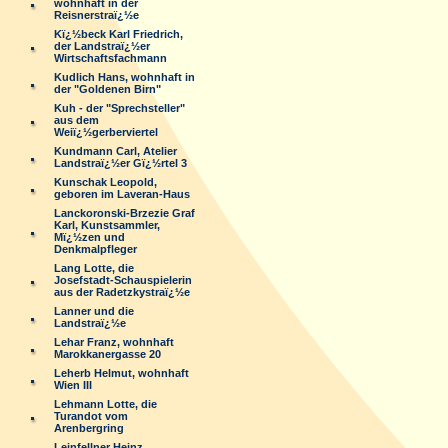
wohnhaft in der
Reisnerstraï¿½e
Kï¿½beck Karl Friedrich,
der Landstraï¿½er
Wirtschaftsfachmann
Kudlich Hans, wohnhaft in
der "Goldenen Birn"
Kuh - der "Sprechsteller"
aus dem
Weiï¿½gerberviertel
Kundmann Carl, Atelier
Landstraï¿½er Gï¿½rtel 3
Kunschak Leopold,
geboren im Laveran-Haus
Lanckoronski-Brzezie Graf
Karl, Kunstsammler,
Mï¿½zen und
Denkmalpfleger
Lang Lotte, die
Josefstadt-Schauspielerin
aus der Radetzkystraï¿½e
Lanner und die
Landstraï¿½e
Lehar Franz, wohnhaft
Marokkanergasse 20
Leherb Helmut, wohnhaft
Wien III
Lehmann Lotte, die
Turandot vom
Arenbergring
Leinfellner Heinz,