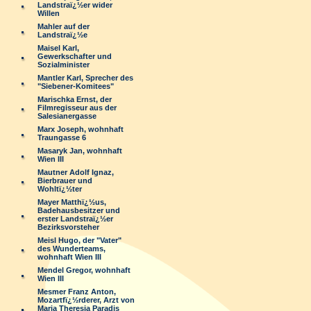
Landstraï¿½er wider
Willen
Mahler auf der
Landstraï¿½e
Maisel Karl,
Gewerkschafter und
Sozialminister
Mantler Karl, Sprecher des
"Siebener-Komitees"
Marischka Ernst, der
Filmregisseur aus der
Salesianergasse
Marx Joseph, wohnhaft
Traungasse 6
Masaryk Jan, wohnhaft
Wien III
Mautner Adolf Ignaz,
Bierbrauer und
Wohltï¿½ter
Mayer Matthï¿½us,
Badehausbesitzer und
erster Landstraï¿½er
Bezirksvorsteher
Meisl Hugo, der "Vater"
des Wunderteams,
wohnhaft Wien III
Mendel Gregor, wohnhaft
Wien III
Mesmer Franz Anton,
Mozartfï¿½rderer, Arzt von
Maria Theresia Paradis