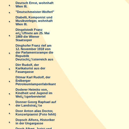
Deutsch Ernst, wohnhaft
Wien III.
"Deutschmeister-Wolferl"
Diabelli, Komponist und
Musikverleger, wohnhaft
Wien III.
Dingelstedt Franz
erï¿½ffnete am 25. Mai
1869 die Wiener
Staatsoper
Dinghofer Franz rief am
12. November 1918 von
der Parlamentsrampe die
Republik
Deutschï¿½sterreich aus
Dirr Rudolf, der
Karikaturist aus der
Fasangasse
Ditmar Karl Rudolf, der
Erdberger
Petroleumlampenfabrikant
Doderer Heimito von,
Kindheit und Jugend im
Weiï¿½gerberviertel
Donner Georg Raphael auf
der Landstraï¿½e
Door Anton alias Doctor,
Konzertpianist (Foto fehlt)
Dopsch Alfons, Historiker
in der Ungargasse
Drach Albert, Jurist und