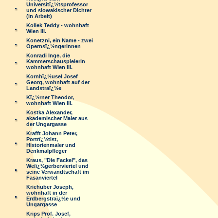
Universitï¿½tsprofessor
und slowakischer Dichter
(in Arbeit)
Kollek Teddy - wohnhaft
Wien III.
Konetzni, ein Name - zwei
Opernsï¿½ngerinnen
Konradi Inge, die
Kammerschauspielerin
wohnhaft Wien III.
Kornhï¿½usel Josef
Georg, wohnhaft auf der
Landstraï¿½e
Kï¿½rner Theodor,
wohnhaft Wien III.
Kostka Alexander,
akademischer Maler aus
der Ungargasse
Krafft Johann Peter,
Portrï¿½tist,
Historienmaler und
Denkmalpfleger
Kraus, "Die Fackel", das
Weiï¿½gerberviertel und
seine Verwandtschaft im
Fasanviertel
Kriehuber Joseph,
wohnhaft in der
Erdbergstraï¿½e und
Ungargasse
Krips Prof. Josef,