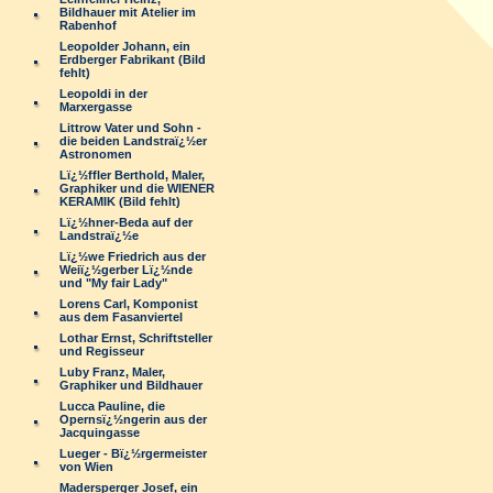
Bildhauer mit Atelier im
Rabenhof
Leopolder Johann, ein
Erdberger Fabrikant (Bild
fehlt)
Leopoldi in der
Marxergasse
Littrow Vater und Sohn -
die beiden Landstraï¿½er
Astronomen
Lï¿½ffler Berthold, Maler,
Graphiker und die WIENER
KERAMIK (Bild fehlt)
Lï¿½hner-Beda auf der
Landstraï¿½e
Lï¿½we Friedrich aus der
Weiï¿½gerber Lï¿½nde
und "My fair Lady"
Lorens Carl, Komponist
aus dem Fasanviertel
Lothar Ernst, Schriftsteller
und Regisseur
Luby Franz, Maler,
Graphiker und Bildhauer
Lucca Pauline, die
Opernsï¿½ngerin aus der
Jacquingasse
Lueger - Bï¿½rgermeister
von Wien
Madersperger Josef, ein