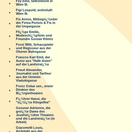
Fey Emil, Selbstmord in
Wien III.
Figl Leopold, wohnhaft
Wien III.
Fix Anton, Mitbegrï¿½nder
der Firma Portois & Fix in
der Ungargasse
Flï¿½ge Emilie,
Modeschï¿½pferin und
Freundin Gustav Klimts
Forst Willi, Schauspieler
und Regisseur aus der
Oberen Bahngasse
Franzos Karl Emil, der
Autor aus "Halb-Asien"
auf der Landstraï¿½e
Freud Alexander,
Journalist und Tarifeur
aus der Unteren
Viaduktgasse
Fronz Oskar sen., erster
Direktor des
Bï¿½rgertheaters
Fï¿½hrer Hansi, die
"sï¿½ï¿½e Klingelfee"
Gessner Adrienne, die
groï¿½e Dame des
Josefstï¿½dter Theaters
und die Landstraï¿½e (in
Arbeit)
Giacomelli Louis,
Architekt aus der