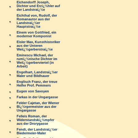
Eichendorff Joseph,
Dichter und Erzï¿½hler auf
der Landstraï¿½e
Eichthal von, Rudolf, der
Romanautor aus der
Landstraï¿½er
Hauptstraï¿½e
Einem von Gottfried, ein
moderner Komponist
Eisler Max, Kunsthistoriker
aus der Unteren
Weiï¿½gerberstraï¿½e
Eminescu Michael, der
rumï¿½nische Dichter im
Weiï¿½gerberviertel (in
Arbeit)
Engelhart, Landstraï¿½er
Maler und Bildhauer
Englisch Franz, der treue
Helfer Prof. Pemmers
Eugen von Savoyen
Farkas in der Ungargasse
Felder Cajetan, der Wiener
Bï¿½rgermeister aus der
Ungargasse
Felleis Roman, der
Widerstandskï¿½mpfer
aus der Drorygasse
Fendi, der Landstraï¿½er
Biedermeier-Maler