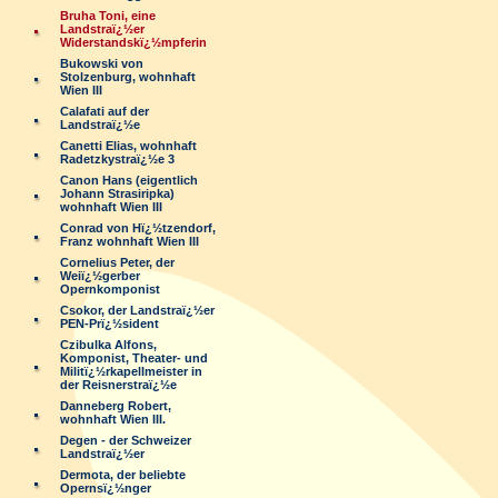
Bruha Toni, eine
Landstraï¿½er
Widerstandskï¿½mpferin
Bukowski von
Stolzenburg, wohnhaft
Wien III
Calafati auf der
Landstraï¿½e
Canetti Elias, wohnhaft
Radetzkystraï¿½e 3
Canon Hans (eigentlich
Johann Strasiripka)
wohnhaft Wien III
Conrad von Hï¿½tzendorf,
Franz wohnhaft Wien III
Cornelius Peter, der
Weiï¿½gerber
Opernkomponist
Csokor, der Landstraï¿½er
PEN-Prï¿½sident
Czibulka Alfons,
Komponist, Theater- und
Militï¿½rkapellmeister in
der Reisnerstraï¿½e
Danneberg Robert,
wohnhaft Wien III.
Degen - der Schweizer
Landstraï¿½er
Dermota, der beliebte
Opernsï¿½nger