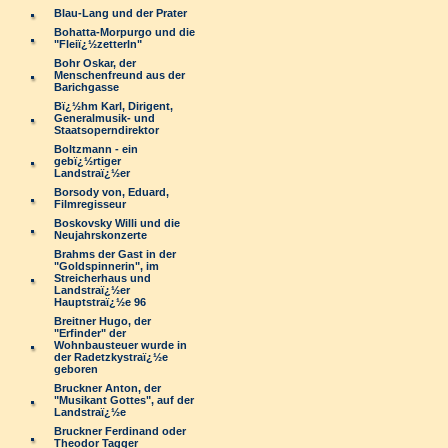
Blau-Lang und der Prater
Bohatta-Morpurgo und die
"Fleiï¿½zetterln"
Bohr Oskar, der
Menschenfreund aus der
Barichgasse
Bï¿½hm Karl, Dirigent,
Generalmusik- und
Staatsoperndirektor
Boltzmann - ein
gebï¿½rtiger
Landstraï¿½er
Borsody von, Eduard,
Filmregisseur
Boskovsky Willi und die
Neujahrskonzerte
Brahms der Gast in der
"Goldspinnerin", im
Streicherhaus und
Landstraï¿½er
Hauptstraï¿½e 96
Breitner Hugo, der
"Erfinder" der
Wohnbausteuer wurde in
der Radetzkystraï¿½e
geboren
Bruckner Anton, der
"Musikant Gottes", auf der
Landstraï¿½e
Bruckner Ferdinand oder
Theodor Tagger