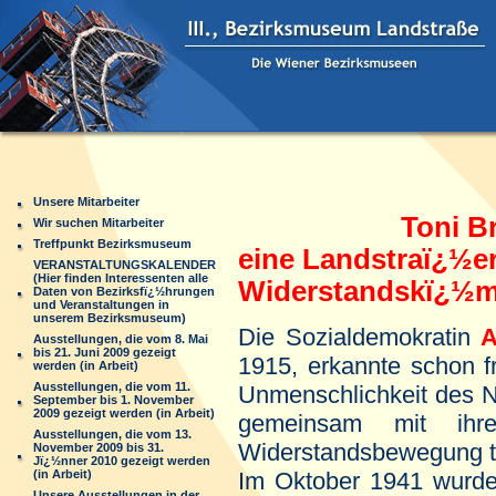
Unsere Mitarbeiter
Toni Bru
Wir suchen Mitarbeiter
Treffpunkt Bezirksmuseum
eine Landstraï¿½e
VERANSTALTUNGSKALENDER
(Hier finden Interessenten alle
Widerstandskï¿½m
Daten von Bezirksfï¿½hrungen
und Veranstaltungen in
unserem Bezirksmuseum)
Die Sozialdemokratin
A
Ausstellungen, die vom 8. Mai
bis 21. Juni 2009 gezeigt
1915, erkannte schon f
werden (in Arbeit)
Ausstellungen, die vom 11.
Unmenschlichkeit des N
September bis 1. November
2009 gezeigt werden (in Arbeit)
gemeinsam mit ihr
Ausstellungen, die vom 13.
Widerstandsbewegung t
November 2009 bis 31.
Jï¿½nner 2010 gezeigt werden
(in Arbeit)
Im Oktober 1941 wurde
Unsere Ausstellungen in der