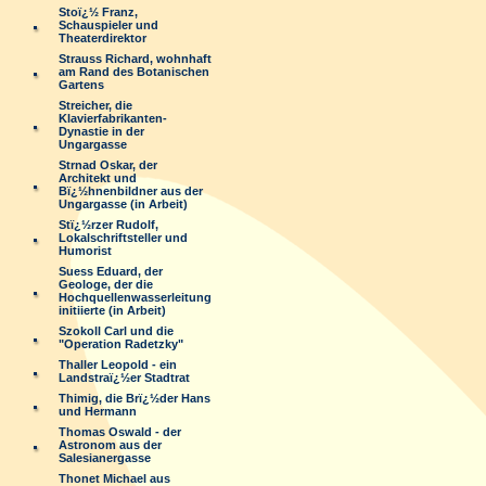
Stoï¿½ Franz,
Schauspieler und
Theaterdirektor
Strauss Richard, wohnhaft
am Rand des Botanischen
Gartens
Streicher, die
Klavierfabrikanten-
Dynastie in der
Ungargasse
Strnad Oskar, der
Architekt und
Bï¿½hnenbildner aus der
Ungargasse (in Arbeit)
Stï¿½rzer Rudolf,
Lokalschriftsteller und
Humorist
Suess Eduard, der
Geologe, der die
Hochquellenwasserleitung
initiierte (in Arbeit)
Szokoll Carl und die
"Operation Radetzky"
Thaller Leopold - ein
Landstraï¿½er Stadtrat
Thimig, die Brï¿½der Hans
und Hermann
Thomas Oswald - der
Astronom aus der
Salesianergasse
Thonet Michael aus