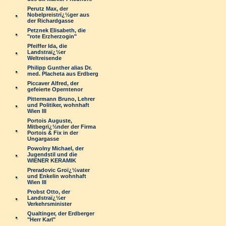
Perutz Max, der
Nobelpreistrï¿½ger aus
der Richardgasse
Petznek Elisabeth, die
"rote Erzherzogin"
Pfeiffer Ida, die
Landstraï¿½er
Weltreisende
Philipp Gunther alias Dr.
med. Placheta aus Erdberg
Piccaver Alfred, der
gefeierte Operntenor
Pittermann Bruno, Lehrer
und Politiker, wohnhaft
Wien III
Portois Auguste,
Mitbegrï¿½nder der Firma
Portois & Fix in der
Ungargasse
Powolny Michael, der
Jugendstil und die
WIENER KERAMIK
Preradovic Groï¿½vater
und Enkelin wohnhaft
Wien III
Probst Otto, der
Landstraï¿½er
Verkehrsminister
Qualtinger, der Erdberger
"Herr Karl"