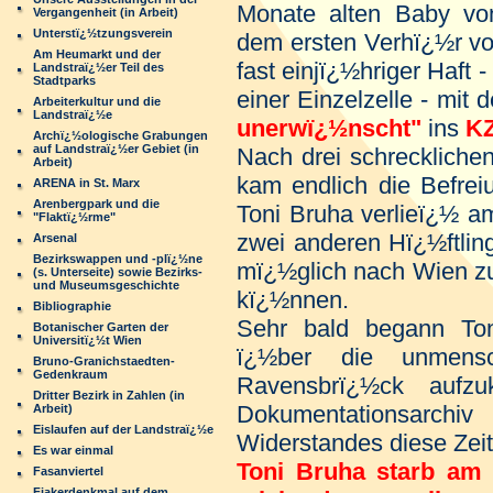
Monate alten Baby von
Vergangenheit (in Arbeit)
Unterstï¿½tzungsverein
dem ersten Verhï¿½r vo
Am Heumarkt und der
fast einjï¿½hriger Haft -
Landstraï¿½er Teil des
Stadtparks
einer Einzelzelle - mi
Arbeiterkultur und die
Landstraï¿½e
unerwï¿½nscht"
ins
KZ
Archï¿½ologische Grabungen
auf Landstraï¿½er Gebiet (in
Nach drei schreckliche
Arbeit)
kam endlich die Befrei
ARENA in St. Marx
Arenbergpark und die
Toni Bruha verlieï¿½ a
"Flaktï¿½rme"
zwei anderen Hï¿½ftlin
Arsenal
Bezirkswappen und -plï¿½ne
mï¿½glich nach Wien z
(s. Unterseite) sowie Bezirks-
und Museumsgeschichte
kï¿½nnen.
Bibliographie
Sehr bald begann Ton
Botanischer Garten der
Universitï¿½t Wien
ï¿½ber die unmensc
Bruno-Granichstaedten-
Gedenkraum
Ravensbrï¿½ck aufzu
Dritter Bezirk in Zahlen (in
Dokumentationsarch
Arbeit)
Eislaufen auf der Landstraï¿½e
Widerstandes diese Zeit
Es war einmal
Toni Bruha starb am 
Fasanviertel
Fiakerdenkmal auf dem