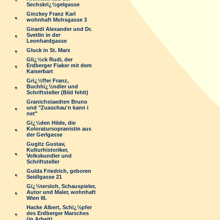
Sechskrï¿½gelgasse
Ginzkey Franz Karl
wohnhaft Mohsgasse 3
Girardi Alexander und Dr.
Svetlin in der
Leonhardgasse
Gluck in St. Marx
Glï¿½ck Rudi, der
Erdberger Fiaker mit dem
Kaiserbart
Grï¿½ffer Franz,
Buchhï¿½ndler und
Schriftsteller (Bild fehlt)
Granichstaedten Bruno
und "Zuaschau'n kann i
net"
Gï¿½den Hilde, die
Koloratursopranistin aus
der Gerlgasse
Gugitz Gustav,
Kulturhistoriker,
Volkskundler und
Schriftsteller
Gulda Friedrich, geboren
Seidlgasse 21
Gï¿½tersloh, Schauspieler,
Autor und Maler, wohnhaft
Wien III.
Hacke Albert, Schï¿½pfer
des Erdberger Marsches
(in Arbeit)