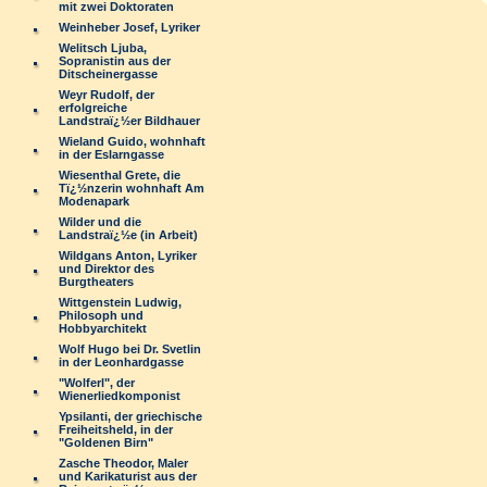
mit zwei Doktoraten
Weinheber Josef, Lyriker
Welitsch Ljuba,
Sopranistin aus der
Ditscheinergasse
Weyr Rudolf, der
erfolgreiche
Landstraï¿½er Bildhauer
Wieland Guido, wohnhaft
in der Eslarngasse
Wiesenthal Grete, die
Tï¿½nzerin wohnhaft Am
Modenapark
Wilder und die
Landstraï¿½e (in Arbeit)
Wildgans Anton, Lyriker
und Direktor des
Burgtheaters
Wittgenstein Ludwig,
Philosoph und
Hobbyarchitekt
Wolf Hugo bei Dr. Svetlin
in der Leonhardgasse
"Wolferl", der
Wienerliedkomponist
Ypsilanti, der griechische
Freiheitsheld, in der
"Goldenen Birn"
Zasche Theodor, Maler
und Karikaturist aus der