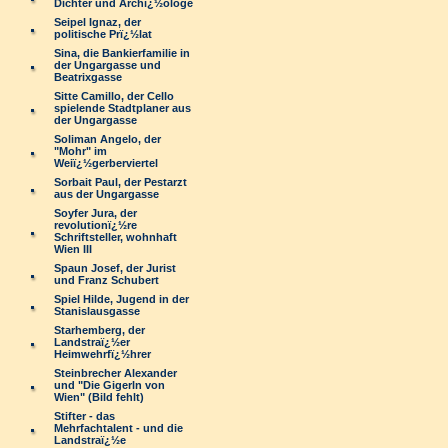
Dichter und Archï¿½ologe
Seipel Ignaz, der
politische Prï¿½lat
Sina, die Bankierfamilie in
der Ungargasse und
Beatrixgasse
Sitte Camillo, der Cello
spielende Stadtplaner aus
der Ungargasse
Soliman Angelo, der
"Mohr" im
Weiï¿½gerberviertel
Sorbait Paul, der Pestarzt
aus der Ungargasse
Soyfer Jura, der
revolutionï¿½re
Schriftsteller, wohnhaft
Wien III
Spaun Josef, der Jurist
und Franz Schubert
Spiel Hilde, Jugend in der
Stanislausgasse
Starhemberg, der
Landstraï¿½er
Heimwehrfï¿½hrer
Steinbrecher Alexander
und "Die Gigerln von
Wien" (Bild fehlt)
Stifter - das
Mehrfachtalent - und die
Landstraï¿½e