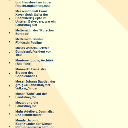
und Hausbesitzer in der
Rauchfangkehrergasse
Messerschmidt Franz
Xaver, Schï¿½pfer der
Charakterkï¿½pfe im
Unteren Belvedere, war ein
Landstraï¿½er
Metternich, der "Kutscher
Europas"
Metternich-Sandor
Fï¿½rstin Pauline
Miklas Wilhelm, letzter
Bundesprï¿½sident vor
1938
Montoyer Louis, Architekt
(Bild fehlt)
Morawetz Franz, der
Erbauer des
Sophienbades
Moser Johann Baptist, der
groï¿½e Landstraï¿½er
Volkssï¿½nger
Moser "Kolo" auf der
Landstraï¿½e
Mozart und die
Landstraï¿½e
Muhr Adelbert, Journalist
und Schriftsteller
Mundy, Jaromir,
Begrï¿½nder der Wiener
Rettungsgesellschaft und