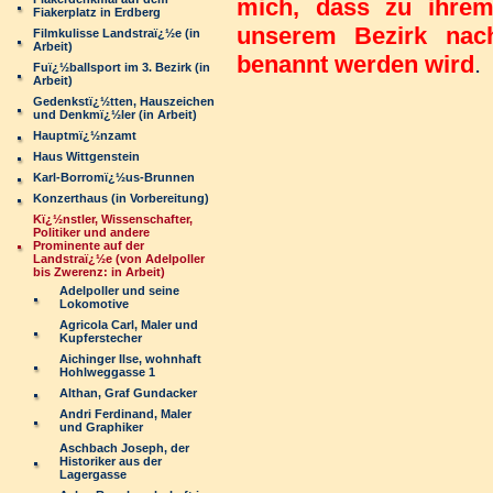
mich, dass zu ihre
Fiakerplatz in Erdberg
unserem Bezirk nach
Filmkulisse Landstraï¿½e (in
Arbeit)
benannt werden wird
.
Fuï¿½ballsport im 3. Bezirk (in
Arbeit)
Gedenkstï¿½tten, Hauszeichen
und Denkmï¿½ler (in Arbeit)
Hauptmï¿½nzamt
Haus Wittgenstein
Karl-Borromï¿½us-Brunnen
Konzerthaus (in Vorbereitung)
Kï¿½nstler, Wissenschafter,
Politiker und andere
Prominente auf der
Landstraï¿½e (von Adelpoller
bis Zwerenz: in Arbeit)
Adelpoller und seine
Lokomotive
Agricola Carl, Maler und
Kupferstecher
Aichinger Ilse, wohnhaft
Hohlweggasse 1
Althan, Graf Gundacker
Andri Ferdinand, Maler
und Graphiker
Aschbach Joseph, der
Historiker aus der
Lagergasse