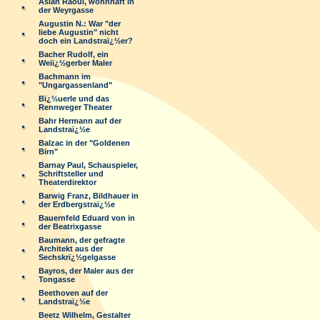
Aslan Raoul, wohnhaft in
der Weyrgasse
Augustin N.: War "der
liebe Augustin" nicht
doch ein Landstraï¿½er?
Bacher Rudolf, ein
Weiï¿½gerber Maler
Bachmann im
"Ungargassenland"
Bï¿½uerle und das
Rennweger Theater
Bahr Hermann auf der
Landstraï¿½e
Balzac in der "Goldenen
Birn"
Barnay Paul, Schauspieler,
Schriftsteller und
Theaterdirektor
Barwig Franz, Bildhauer in
der Erdbergstraï¿½e
Bauernfeld Eduard von in
der Beatrixgasse
Baumann, der gefragte
Architekt aus der
Sechskrï¿½gelgasse
Bayros, der Maler aus der
Tongasse
Beethoven auf der
Landstraï¿½e
Beetz Wilhelm, Gestalter