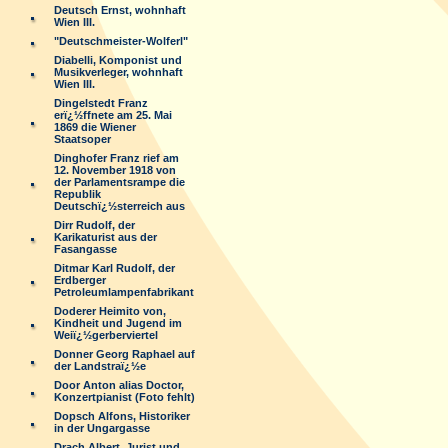
Deutsch Ernst, wohnhaft
Wien III.
"Deutschmeister-Wolferl"
Diabelli, Komponist und
Musikverleger, wohnhaft
Wien III.
Dingelstedt Franz
erï¿½ffnete am 25. Mai
1869 die Wiener
Staatsoper
Dinghofer Franz rief am
12. November 1918 von
der Parlamentsrampe die
Republik
Deutschï¿½sterreich aus
Dirr Rudolf, der
Karikaturist aus der
Fasangasse
Ditmar Karl Rudolf, der
Erdberger
Petroleumlampenfabrikant
Doderer Heimito von,
Kindheit und Jugend im
Weiï¿½gerberviertel
Donner Georg Raphael auf
der Landstraï¿½e
Door Anton alias Doctor,
Konzertpianist (Foto fehlt)
Dopsch Alfons, Historiker
in der Ungargasse
Drach Albert, Jurist und