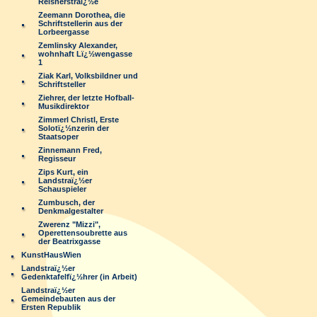
Reisnerstraï¿½e
Zeemann Dorothea, die
Schriftstellerin aus der
Lorbeergasse
Zemlinsky Alexander,
wohnhaft Lï¿½wengasse
1
Ziak Karl, Volksbildner und
Schriftsteller
Ziehrer, der letzte Hofball-
Musikdirektor
Zimmerl Christl, Erste
Solotï¿½nzerin der
Staatsoper
Zinnemann Fred,
Regisseur
Zips Kurt, ein
Landstraï¿½er
Schauspieler
Zumbusch, der
Denkmalgestalter
Zwerenz "Mizzi",
Operettensoubrette aus
der Beatrixgasse
KunstHausWien
Landstraï¿½er
Gedenktafelfï¿½hrer (in Arbeit)
Landstraï¿½er
Gemeindebauten aus der
Ersten Republik