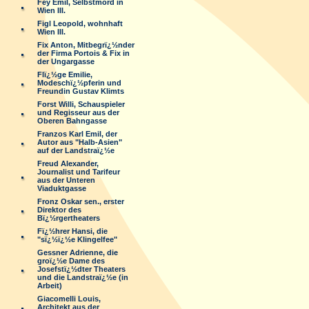
Fey Emil, Selbstmord in
Wien III.
Figl Leopold, wohnhaft
Wien III.
Fix Anton, Mitbegrï¿½nder
der Firma Portois & Fix in
der Ungargasse
Flï¿½ge Emilie,
Modeschï¿½pferin und
Freundin Gustav Klimts
Forst Willi, Schauspieler
und Regisseur aus der
Oberen Bahngasse
Franzos Karl Emil, der
Autor aus "Halb-Asien"
auf der Landstraï¿½e
Freud Alexander,
Journalist und Tarifeur
aus der Unteren
Viaduktgasse
Fronz Oskar sen., erster
Direktor des
Bï¿½rgertheaters
Fï¿½hrer Hansi, die
"sï¿½ï¿½e Klingelfee"
Gessner Adrienne, die
groï¿½e Dame des
Josefstï¿½dter Theaters
und die Landstraï¿½e (in
Arbeit)
Giacomelli Louis,
Architekt aus der