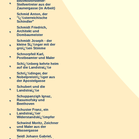
Bezirksvorsteher-
Stellvertreter aus der
Zaunergasse (in Arbeit)
Schmid Anton, der
"ï¿½sterreichische
Schindler"
Schmidt Friedrich,
Architekt und
Dombaumeister
Schmidt Joseph - der
kleine Sï¿½nger mit der
groï¿½en Stimme
Schnorpfeil Karl,
Postbeamter und Maler
Schï¿½nberg kehrte heim
auf die Landstraï¿½e
Schrï¿½dinger, der
Nobelpreistrï¿½ger aus
der Apostelgasse
Schubert und die
Landstraï¿½e
Schuppanzigh Ignaz,
Rasumofsky und
Beethoven
Schuster Franz, ein
Landstraï¿½er
Widerstandskï¿½mpfer
Schwind Moritz, Zeichner
und Maler aus der
Wassergasse
Seidl Johann Gabriel,