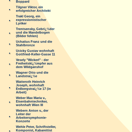
Boppard
Tilgner Viktor, ein
erfolgreicher Architekt
Trakl Georg, ein
expressionistischer
Lyriker
Trentsensky, Gebrï¿½der
und die Mandelbogen
(Bilder fehlen)
Uchatius Franz und die
Stahlbronze
Ucicky Gustav wohnhaft
Gottfried-Keller-Gasse 11
Vesely "Wickerl" - der
Freiheitskï¿½mpfer aus
dem Wildganshof
Wagner Otto und die
Landstraï¿½e
Watteroth Heinrich
Joseph, wohnhaft
Erdbergstraï¿½e 17 (in
Arbeit)
Weber Max Maria v.,
Eisenbahntechniker,
wohnhaft Wien III
Webern Anton v., der
Leiter der
Arbeitersymphonie-
Konzerte
Wehle Peter, Schriftsteller,
Komponist, Kabarettist