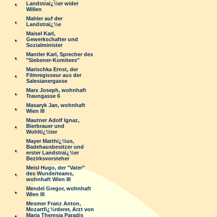
Landstraï¿½er wider
Willen
Mahler auf der
Landstraï¿½e
Maisel Karl,
Gewerkschafter und
Sozialminister
Mantler Karl, Sprecher des
"Siebener-Komitees"
Marischka Ernst, der
Filmregisseur aus der
Salesianergasse
Marx Joseph, wohnhaft
Traungasse 6
Masaryk Jan, wohnhaft
Wien III
Mautner Adolf Ignaz,
Bierbrauer und
Wohltï¿½ter
Mayer Matthï¿½us,
Badehausbesitzer und
erster Landstraï¿½er
Bezirksvorsteher
Meisl Hugo, der "Vater"
des Wunderteams,
wohnhaft Wien III
Mendel Gregor, wohnhaft
Wien III
Mesmer Franz Anton,
Mozartfï¿½rderer, Arzt von
Maria Theresia Paradis