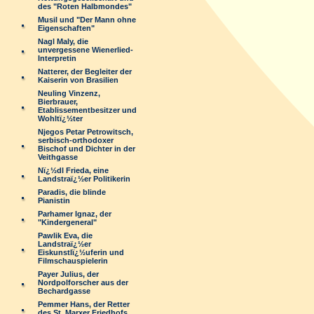
des "Roten Halbmondes"
Musil und "Der Mann ohne
Eigenschaften"
Nagl Maly, die
unvergessene Wienerlied-
Interpretin
Natterer, der Begleiter der
Kaiserin von Brasilien
Neuling Vinzenz,
Bierbrauer,
Etablissementbesitzer und
Wohltï¿½ter
Njegos Petar Petrowitsch,
serbisch-orthodoxer
Bischof und Dichter in der
Veithgasse
Nï¿½dl Frieda, eine
Landstraï¿½er Politikerin
Paradis, die blinde
Pianistin
Parhamer Ignaz, der
"Kindergeneral"
Pawlik Eva, die
Landstraï¿½er
Eiskunstlï¿½uferin und
Filmschauspielerin
Payer Julius, der
Nordpolforscher aus der
Bechardgasse
Pemmer Hans, der Retter
des St. Marxer Friedhofs