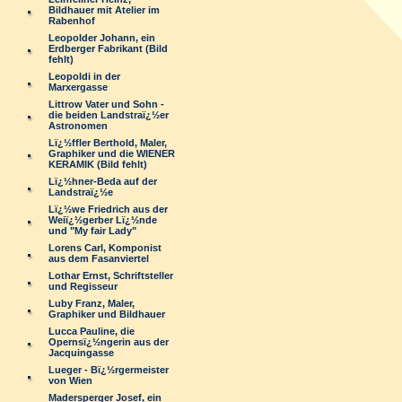
Bildhauer mit Atelier im
Rabenhof
Leopolder Johann, ein
Erdberger Fabrikant (Bild
fehlt)
Leopoldi in der
Marxergasse
Littrow Vater und Sohn -
die beiden Landstraï¿½er
Astronomen
Lï¿½ffler Berthold, Maler,
Graphiker und die WIENER
KERAMIK (Bild fehlt)
Lï¿½hner-Beda auf der
Landstraï¿½e
Lï¿½we Friedrich aus der
Weiï¿½gerber Lï¿½nde
und "My fair Lady"
Lorens Carl, Komponist
aus dem Fasanviertel
Lothar Ernst, Schriftsteller
und Regisseur
Luby Franz, Maler,
Graphiker und Bildhauer
Lucca Pauline, die
Opernsï¿½ngerin aus der
Jacquingasse
Lueger - Bï¿½rgermeister
von Wien
Madersperger Josef, ein