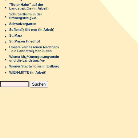
"Roter Hahn" auf der
Landstraï¿½e (in Arbeit)
Schubertturm in der
Erdbergstraï¿½e
Schweizergarten
Sofiensï¿½le neu (in Arbeit)
St. Marx
St. Marxer Friedhof
Unsere vergessenen Nachbarn
- die Landstraï¿½er Juden
Wiener Mï¿½nnergesangverein
und die Landstraï¿½e
Wiener Stadtwildnis in Erdberg
WIEN-MITTE (in Arbeit)