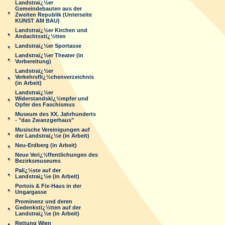
Landstraï¿½er
Gemeindebauten aus der
Zweiten Republik (Unterseite
KUNST AM BAU)
Landstraï¿½er Kirchen und
Andachtsstï¿½tten
Landstraï¿½er Sportasse
Landstraï¿½er Theater (in
Vorbereitung)
Landstraï¿½er
Verkehrsflï¿½chenverzeichnis
(in Arbeit)
Landstraï¿½er
Widerstandskï¿½mpfer und
Opfer des Faschismus
Museum des XX. Jahrhunderts
- "das Zwanzgerhaus"
Musische Vereinigungen auf
der Landstraï¿½e (in Arbeit)
Neu-Erdberg (in Arbeit)
Neue Verï¿½ffentlichungen des
Bezirksmuseums
Palï¿½ste auf der
Landstraï¿½e (in Arbeit)
Portois & Fix-Haus in der
Ungargasse
Prominenz und deren
Gedenkstï¿½tten auf der
Landstraï¿½e (in Arbeit)
Rettung Wien