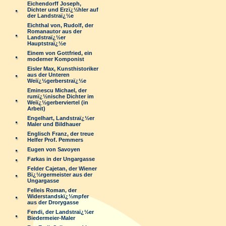
Eichendorff Joseph,
Dichter und Erzï¿½hler auf
der Landstraï¿½e
Eichthal von, Rudolf, der
Romanautor aus der
Landstraï¿½er
Hauptstraï¿½e
Einem von Gottfried, ein
moderner Komponist
Eisler Max, Kunsthistoriker
aus der Unteren
Weiï¿½gerberstraï¿½e
Eminescu Michael, der
rumï¿½nische Dichter im
Weiï¿½gerberviertel (in
Arbeit)
Engelhart, Landstraï¿½er
Maler und Bildhauer
Englisch Franz, der treue
Helfer Prof. Pemmers
Eugen von Savoyen
Farkas in der Ungargasse
Felder Cajetan, der Wiener
Bï¿½rgermeister aus der
Ungargasse
Felleis Roman, der
Widerstandskï¿½mpfer
aus der Drorygasse
Fendi, der Landstraï¿½er
Biedermeier-Maler