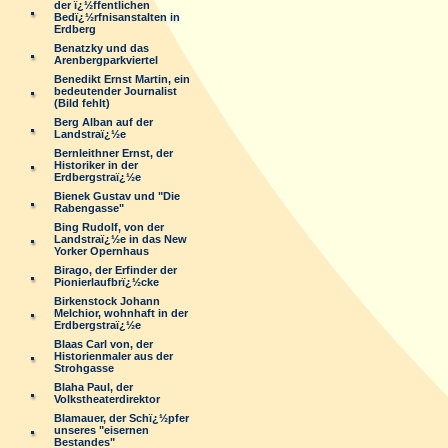
der ï¿½ffentlichen
Bedï¿½rfnisanstalten in
Erdberg
Benatzky und das
Arenbergparkviertel
Benedikt Ernst Martin, ein
bedeutender Journalist
(Bild fehlt)
Berg Alban auf der
Landstraï¿½e
Bernleithner Ernst, der
Historiker in der
Erdbergstraï¿½e
Bienek Gustav und "Die
Rabengasse"
Bing Rudolf, von der
Landstraï¿½e in das New
Yorker Opernhaus
Birago, der Erfinder der
Pionierlaufbrï¿½cke
Birkenstock Johann
Melchior, wohnhaft in der
Erdbergstraï¿½e
Blaas Carl von, der
Historienmaler aus der
Strohgasse
Blaha Paul, der
Volkstheaterdirektor
Blamauer, der Schï¿½pfer
unseres "eisernen
Bestandes"