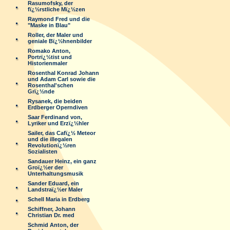
Rasumofsky, der
fï¿½rstliche Mï¿½zen
Raymond Fred und die
"Maske in Blau"
Roller, der Maler und
geniale Bï¿½hnenbilder
Romako Anton,
Portrï¿½tist und
Historienmaler
Rosenthal Konrad Johann
und Adam Carl sowie die
Rosenthal'schen
Grï¿½nde
Rysanek, die beiden
Erdberger Operndiven
Saar Ferdinand von,
Lyriker und Erzï¿½hler
Sailer, das Cafï¿½ Meteor
und die illegalen
Revolutionï¿½ren
Sozialisten
Sandauer Heinz, ein ganz
Groï¿½er der
Unterhaltungsmusik
Sander Eduard, ein
Landstraï¿½er Maler
Schell Maria in Erdberg
Schiffner, Johann
Christian Dr. med
Schmid Anton, der