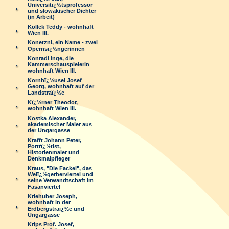
Universitï¿½tsprofessor
und slowakischer Dichter
(in Arbeit)
Kollek Teddy - wohnhaft
Wien III.
Konetzni, ein Name - zwei
Opernsï¿½ngerinnen
Konradi Inge, die
Kammerschauspielerin
wohnhaft Wien III.
Kornhï¿½usel Josef
Georg, wohnhaft auf der
Landstraï¿½e
Kï¿½rner Theodor,
wohnhaft Wien III.
Kostka Alexander,
akademischer Maler aus
der Ungargasse
Krafft Johann Peter,
Portrï¿½tist,
Historienmaler und
Denkmalpfleger
Kraus, "Die Fackel", das
Weiï¿½gerberviertel und
seine Verwandtschaft im
Fasanviertel
Kriehuber Joseph,
wohnhaft in der
Erdbergstraï¿½e und
Ungargasse
Krips Prof. Josef,