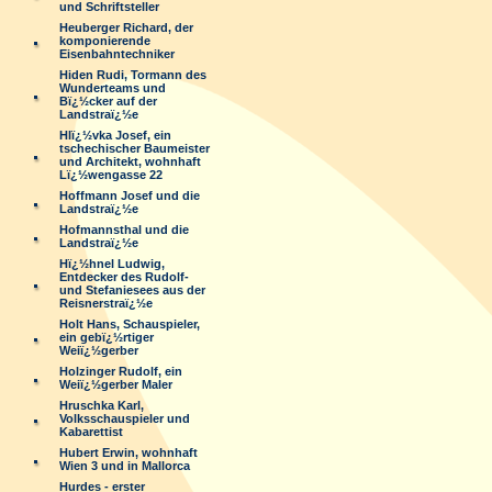
und Schriftsteller
Heuberger Richard, der
komponierende
Eisenbahntechniker
Hiden Rudi, Tormann des
Wunderteams und
Bï¿½cker auf der
Landstraï¿½e
Hlï¿½vka Josef, ein
tschechischer Baumeister
und Architekt, wohnhaft
Lï¿½wengasse 22
Hoffmann Josef und die
Landstraï¿½e
Hofmannsthal und die
Landstraï¿½e
Hï¿½hnel Ludwig,
Entdecker des Rudolf-
und Stefaniesees aus der
Reisnerstraï¿½e
Holt Hans, Schauspieler,
ein gebï¿½rtiger
Weiï¿½gerber
Holzinger Rudolf, ein
Weiï¿½gerber Maler
Hruschka Karl,
Volksschauspieler und
Kabarettist
Hubert Erwin, wohnhaft
Wien 3 und in Mallorca
Hurdes - erster