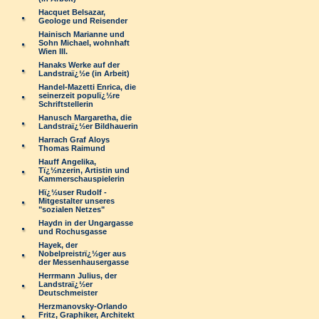
Hacquet Belsazar,
Geologe und Reisender
Hainisch Marianne und
Sohn Michael, wohnhaft
Wien III.
Hanaks Werke auf der
Landstraï¿½e (in Arbeit)
Handel-Mazetti Enrica, die
seinerzeit populï¿½re
Schriftstellerin
Hanusch Margaretha, die
Landstraï¿½er Bildhauerin
Harrach Graf Aloys
Thomas Raimund
Hauff Angelika,
Tï¿½nzerin, Artistin und
Kammerschauspielerin
Hï¿½user Rudolf -
Mitgestalter unseres
"sozialen Netzes"
Haydn in der Ungargasse
und Rochusgasse
Hayek, der
Nobelpreistrï¿½ger aus
der Messenhausergasse
Herrmann Julius, der
Landstraï¿½er
Deutschmeister
Herzmanovsky-Orlando
Fritz, Graphiker, Architekt