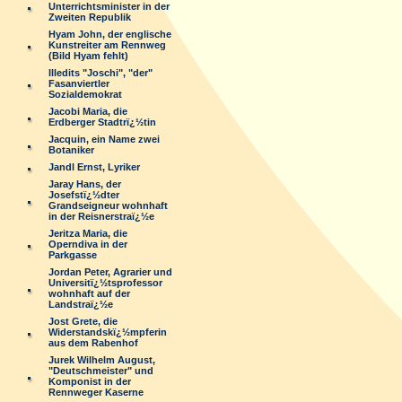
Unterrichtsminister in der
Zweiten Republik
Hyam John, der englische
Kunstreiter am Rennweg
(Bild Hyam fehlt)
Illedits "Joschi", "der"
Fasanviertler
Sozialdemokrat
Jacobi Maria, die
Erdberger Stadtrï¿½tin
Jacquin, ein Name zwei
Botaniker
Jandl Ernst, Lyriker
Jaray Hans, der
Josefstï¿½dter
Grandseigneur wohnhaft
in der Reisnerstraï¿½e
Jeritza Maria, die
Operndiva in der
Parkgasse
Jordan Peter, Agrarier und
Universitï¿½tsprofessor
wohnhaft auf der
Landstraï¿½e
Jost Grete, die
Widerstandskï¿½mpferin
aus dem Rabenhof
Jurek Wilhelm August,
"Deutschmeister" und
Komponist in der
Rennweger Kaserne