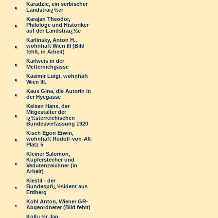
Karadzic, ein serbischer
Landstraï¿½er
Karajan Theodor,
Philologe und Historiker
auf der Landstraï¿½e
Karlinsky, Anton H.,
wohnhaft Wien III (Bild
fehlt, in Arbeit)
Karlweis in der
Metternichgasse
Kasimir Luigi, wohnhaft
Wien III.
Kaus Gina, die Autorin in
der Hyegasse
Kelsen Hans, der
Mitgestalter der
ï¿½sterreichischen
Bundesverfassung 1920
Kisch Egon Erwin,
wohnhaft Rudolf-von-Alt-
Platz 5
Kleiner Salomon,
Kupferstecher und
Vedutenzeichner (in
Arbeit)
Klestil - der
Bundesprï¿½sident aus
Erdberg
Kohl Anton, Wiener GR-
Abgeordneter (Bild fehlt)
Kollï¿½r Jan,