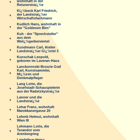
wohnhaft in der
Reisnerstraï¿½e
Kï¿½beck Karl Friedrich,
der Landstraï¿½er
Wirtschaftsfachmann
Kudlich Hans, wohnhaft in
der "Goldenen Birn"
Kuh - der "Sprechsteller"
aus dem
Weiï¿½gerberviertel
Kundmann Carl, Atelier
Landstraï¿½er Gï¿½rtel 3
Kunschak Leopold,
geboren im Laveran-Haus
Lanckoronski-Brzezie Graf
Karl, Kunstsammler,
Mï¿½zen und
Denkmalpfleger
Lang Lotte, die
Josefstadt-Schauspielerin
aus der Radetzkystraï¿½e
Lanner und die
Landstraï¿½e
Lehar Franz, wohnhaft
Marokkanergasse 20
Leherb Helmut, wohnhaft
Wien III
Lehmann Lotte, die
Turandot vom
Arenbergring
Leinfellner Heinz,