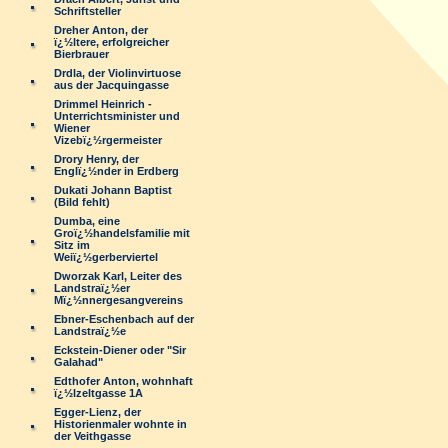
Schriftsteller
Dreher Anton, der
ï¿½ltere, erfolgreicher
Bierbrauer
Drdla, der Violinvirtuose
aus der Jacquingasse
Drimmel Heinrich -
Unterrichtsminister und
Wiener
Vizebï¿½rgermeister
Drory Henry, der
Englï¿½nder in Erdberg
Dukati Johann Baptist
(Bild fehlt)
Dumba, eine
Groï¿½handelsfamilie mit
Sitz im
Weiï¿½gerberviertel
Dworzak Karl, Leiter des
Landstraï¿½er
Mï¿½nnergesangvereins
Ebner-Eschenbach auf der
Landstraï¿½e
Eckstein-Diener oder "Sir
Galahad"
Edthofer Anton, wohnhaft
ï¿½lzeltgasse 1A
Egger-Lienz, der
Historienmaler wohnte in
der Veithgasse