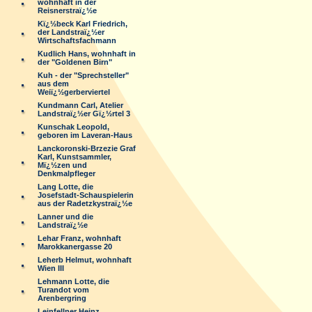
wohnhaft in der
Reisnerstraï¿½e
Kï¿½beck Karl Friedrich,
der Landstraï¿½er
Wirtschaftsfachmann
Kudlich Hans, wohnhaft in
der "Goldenen Birn"
Kuh - der "Sprechsteller"
aus dem
Weiï¿½gerberviertel
Kundmann Carl, Atelier
Landstraï¿½er Gï¿½rtel 3
Kunschak Leopold,
geboren im Laveran-Haus
Lanckoronski-Brzezie Graf
Karl, Kunstsammler,
Mï¿½zen und
Denkmalpfleger
Lang Lotte, die
Josefstadt-Schauspielerin
aus der Radetzkystraï¿½e
Lanner und die
Landstraï¿½e
Lehar Franz, wohnhaft
Marokkanergasse 20
Leherb Helmut, wohnhaft
Wien III
Lehmann Lotte, die
Turandot vom
Arenbergring
Leinfellner Heinz,