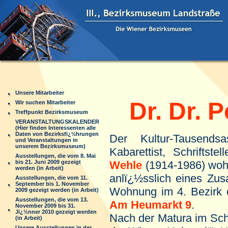
Unsere Mitarbeiter
Dr. Dr. P
Wir suchen Mitarbeiter
Treffpunkt Bezirksmuseum
VERANSTALTUNGSKALENDER
(Hier finden Interessenten alle
Daten von Bezirksfï¿½hrungen
Der Kultur-Tausends
und Veranstaltungen in
unserem Bezirksmuseum)
Kabarettist, Schriftst
Ausstellungen, die vom 8. Mai
bis 21. Juni 2009 gezeigt
Wehle
(1914-1986) wohn
werden (in Arbeit)
anlï¿½sslich eines Zus
Ausstellungen, die vom 11.
September bis 1. November
Wohnung im 4. Bezirk e
2009 gezeigt werden (in Arbeit)
Ausstellungen, die vom 13.
Am
Heumarkt 9
.
November 2009 bis 31.
Jï¿½nner 2010 gezeigt werden
Nach der Matura im Sch
(in Arbeit)
Unsere Ausstellungen in der