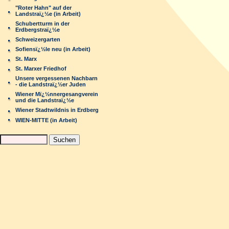
"Roter Hahn" auf der
Landstraï¿½e (in Arbeit)
Schubertturm in der
Erdbergstraï¿½e
Schweizergarten
Sofiensï¿½le neu (in Arbeit)
St. Marx
St. Marxer Friedhof
Unsere vergessenen Nachbarn
- die Landstraï¿½er Juden
Wiener Mï¿½nnergesangverein
und die Landstraï¿½e
Wiener Stadtwildnis in Erdberg
WIEN-MITTE (in Arbeit)