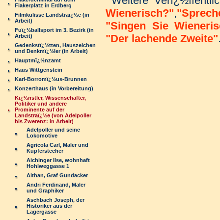
Weitere Verï¿½ffentl
Fiakerplatz in Erdberg
Wienerisch?"
,
"
Sprec
Filmkulisse Landstraï¿½e (in
Arbeit)
"Singen Sie Wieneris
Fuï¿½ballsport im 3. Bezirk (in
"Der lachende Zweite"
Arbeit)
Gedenkstï¿½tten, Hauszeichen
und Denkmï¿½ler (in Arbeit)
Hauptmï¿½nzamt
Haus Wittgenstein
Karl-Borromï¿½us-Brunnen
Konzerthaus (in Vorbereitung)
Kï¿½nstler, Wissenschafter,
Politiker und andere
Prominente auf der
Landstraï¿½e (von Adelpoller
bis Zwerenz: in Arbeit)
Adelpoller und seine
Lokomotive
Agricola Carl, Maler und
Kupferstecher
Aichinger Ilse, wohnhaft
Hohlweggasse 1
Althan, Graf Gundacker
Andri Ferdinand, Maler
und Graphiker
Aschbach Joseph, der
Historiker aus der
Lagergasse