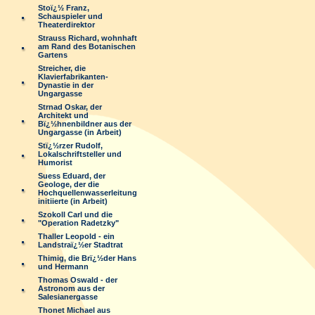
Stoï¿½ Franz,
Schauspieler und
Theaterdirektor
Strauss Richard, wohnhaft
am Rand des Botanischen
Gartens
Streicher, die
Klavierfabrikanten-
Dynastie in der
Ungargasse
Strnad Oskar, der
Architekt und
Bï¿½hnenbildner aus der
Ungargasse (in Arbeit)
Stï¿½rzer Rudolf,
Lokalschriftsteller und
Humorist
Suess Eduard, der
Geologe, der die
Hochquellenwasserleitung
initiierte (in Arbeit)
Szokoll Carl und die
"Operation Radetzky"
Thaller Leopold - ein
Landstraï¿½er Stadtrat
Thimig, die Brï¿½der Hans
und Hermann
Thomas Oswald - der
Astronom aus der
Salesianergasse
Thonet Michael aus