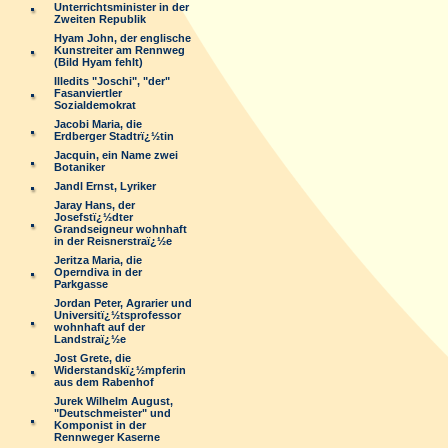
Unterrichtsminister in der
Zweiten Republik
Hyam John, der englische
Kunstreiter am Rennweg
(Bild Hyam fehlt)
Illedits "Joschi", "der"
Fasanviertler
Sozialdemokrat
Jacobi Maria, die
Erdberger Stadtrï¿½tin
Jacquin, ein Name zwei
Botaniker
Jandl Ernst, Lyriker
Jaray Hans, der
Josefstï¿½dter
Grandseigneur wohnhaft
in der Reisnerstraï¿½e
Jeritza Maria, die
Operndiva in der
Parkgasse
Jordan Peter, Agrarier und
Universitï¿½tsprofessor
wohnhaft auf der
Landstraï¿½e
Jost Grete, die
Widerstandskï¿½mpferin
aus dem Rabenhof
Jurek Wilhelm August,
"Deutschmeister" und
Komponist in der
Rennweger Kaserne