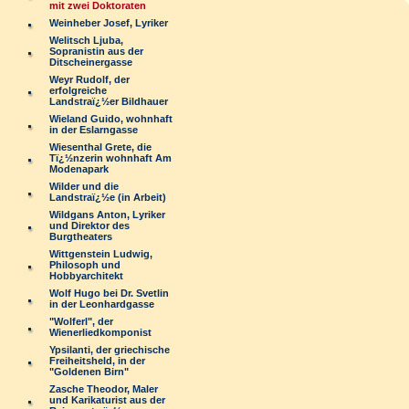
mit zwei Doktoraten
Weinheber Josef, Lyriker
Welitsch Ljuba,
Sopranistin aus der
Ditscheinergasse
Weyr Rudolf, der
erfolgreiche
Landstraï¿½er Bildhauer
Wieland Guido, wohnhaft
in der Eslarngasse
Wiesenthal Grete, die
Tï¿½nzerin wohnhaft Am
Modenapark
Wilder und die
Landstraï¿½e (in Arbeit)
Wildgans Anton, Lyriker
und Direktor des
Burgtheaters
Wittgenstein Ludwig,
Philosoph und
Hobbyarchitekt
Wolf Hugo bei Dr. Svetlin
in der Leonhardgasse
"Wolferl", der
Wienerliedkomponist
Ypsilanti, der griechische
Freiheitsheld, in der
"Goldenen Birn"
Zasche Theodor, Maler
und Karikaturist aus der