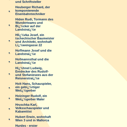
und Schriftsteller
Heuberger Richard, der
komponierende
Eisenbahntechniker
Hiden Rudi, Tormann des
Wunderteams und
Bï¿½cker auf der
Landstraï¿½e
Hlï¿½vka Josef, ein
tschechischer Baumeister
und Architekt, wohnhaft
Lï¿½wengasse 22
Hoffmann Josef und die
Landstraï¿½e
Hofmannsthal und die
Landstraï¿½e
Hï¿½hnel Ludwig,
Entdecker des Rudolf-
und Stefaniesees aus der
Reisnerstraï¿½e
Holt Hans, Schauspieler,
ein gebï¿½rtiger
Weiï¿½gerber
Holzinger Rudolf, ein
Weiï¿½gerber Maler
Hruschka Karl,
Volksschauspieler und
Kabarettist
Hubert Erwin, wohnhaft
Wien 3 und in Mallorca
Hurdes - erster