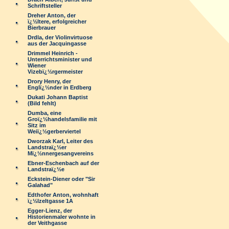
Schriftsteller
Dreher Anton, der
ï¿½ltere, erfolgreicher
Bierbrauer
Drdla, der Violinvirtuose
aus der Jacquingasse
Drimmel Heinrich -
Unterrichtsminister und
Wiener
Vizebï¿½rgermeister
Drory Henry, der
Englï¿½nder in Erdberg
Dukati Johann Baptist
(Bild fehlt)
Dumba, eine
Groï¿½handelsfamilie mit
Sitz im
Weiï¿½gerberviertel
Dworzak Karl, Leiter des
Landstraï¿½er
Mï¿½nnergesangvereins
Ebner-Eschenbach auf der
Landstraï¿½e
Eckstein-Diener oder "Sir
Galahad"
Edthofer Anton, wohnhaft
ï¿½lzeltgasse 1A
Egger-Lienz, der
Historienmaler wohnte in
der Veithgasse