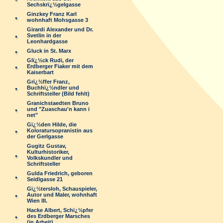
Sechskrï¿½gelgasse
Ginzkey Franz Karl
wohnhaft Mohsgasse 3
Girardi Alexander und Dr.
Svetlin in der
Leonhardgasse
Gluck in St. Marx
Glï¿½ck Rudi, der
Erdberger Fiaker mit dem
Kaiserbart
Grï¿½ffer Franz,
Buchhï¿½ndler und
Schriftsteller (Bild fehlt)
Granichstaedten Bruno
und "Zuaschau'n kann i
net"
Gï¿½den Hilde, die
Koloratursopranistin aus
der Gerlgasse
Gugitz Gustav,
Kulturhistoriker,
Volkskundler und
Schriftsteller
Gulda Friedrich, geboren
Seidlgasse 21
Gï¿½tersloh, Schauspieler,
Autor und Maler, wohnhaft
Wien III.
Hacke Albert, Schï¿½pfer
des Erdberger Marsches
(in Arbeit)