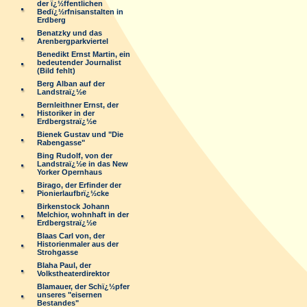
der ï¿½ffentlichen
Bedï¿½rfnisanstalten in
Erdberg
Benatzky und das
Arenbergparkviertel
Benedikt Ernst Martin, ein
bedeutender Journalist
(Bild fehlt)
Berg Alban auf der
Landstraï¿½e
Bernleithner Ernst, der
Historiker in der
Erdbergstraï¿½e
Bienek Gustav und "Die
Rabengasse"
Bing Rudolf, von der
Landstraï¿½e in das New
Yorker Opernhaus
Birago, der Erfinder der
Pionierlaufbrï¿½cke
Birkenstock Johann
Melchior, wohnhaft in der
Erdbergstraï¿½e
Blaas Carl von, der
Historienmaler aus der
Strohgasse
Blaha Paul, der
Volkstheaterdirektor
Blamauer, der Schï¿½pfer
unseres "eisernen
Bestandes"