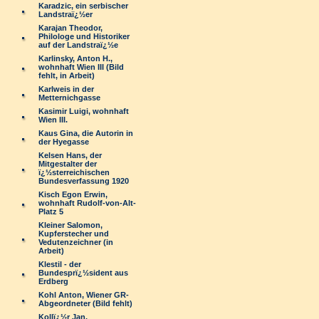
Karadzic, ein serbischer
Landstraï¿½er
Karajan Theodor,
Philologe und Historiker
auf der Landstraï¿½e
Karlinsky, Anton H.,
wohnhaft Wien III (Bild
fehlt, in Arbeit)
Karlweis in der
Metternichgasse
Kasimir Luigi, wohnhaft
Wien III.
Kaus Gina, die Autorin in
der Hyegasse
Kelsen Hans, der
Mitgestalter der
ï¿½sterreichischen
Bundesverfassung 1920
Kisch Egon Erwin,
wohnhaft Rudolf-von-Alt-
Platz 5
Kleiner Salomon,
Kupferstecher und
Vedutenzeichner (in
Arbeit)
Klestil - der
Bundesprï¿½sident aus
Erdberg
Kohl Anton, Wiener GR-
Abgeordneter (Bild fehlt)
Kollï¿½r Jan,