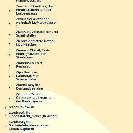
Reisnerstraï¿½e
Zeemann Dorothea, die
Schriftstellerin aus der
Lorbeergasse
Zemlinsky Alexander,
wohnhaft Lï¿½wengasse
1
Ziak Karl, Volksbildner und
Schriftsteller
Ziehrer, der letzte Hofball-
Musikdirektor
Zimmerl Christl, Erste
Solotï¿½nzerin der
Staatsoper
Zinnemann Fred,
Regisseur
Zips Kurt, ein
Landstraï¿½er
Schauspieler
Zumbusch, der
Denkmalgestalter
Zwerenz "Mizzi",
Operettensoubrette aus
der Beatrixgasse
KunstHausWien
Landstraï¿½er
Gedenktafelfï¿½hrer (in Arbeit)
Landstraï¿½er
Gemeindebauten aus der
Ersten Republik