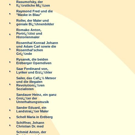
Rasumofsky, der
fï¿½rstliche Mï¿½zen
Raymond Fred und die
"Maske in Blau"
Roller, der Maler und
geniale Bï¿½hnenbilder
Romako Anton,
Portrï¿½tist und
Historienmaler
Rosenthal Konrad Johann
und Adam Carl sowie die
Rosenthal'schen
Grï¿½nde
Rysanek, die beiden
Erdberger Operndiven
Saar Ferdinand von,
Lyriker und Erzï¿½hler
Sailer, das Cafï¿½ Meteor
und die illegalen
Revolutionï¿½ren
Sozialisten
Sandauer Heinz, ein ganz
Groï¿½er der
Unterhaltungsmusik
Sander Eduard, ein
Landstraï¿½er Maler
Schell Maria in Erdberg
Schiffner, Johann
Christian Dr. med
Schmid Anton, der