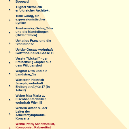
Boppard
Tilgner Viktor, ein
erfolgreicher Architekt
Trakl Georg, ein
expressionistischer
Lyriker
Trentsensky, Gebrï¿½der
und die Mandelbogen
(Bilder fehlen)
Uchatius Franz und die
Stahlbronze
Ucicky Gustav wohnhaft
Gottfried-Keller-Gasse 11
Vesely "Wickerl" - der
Freiheitskï¿½mpfer aus
dem Wildganshof
Wagner Otto und die
Landstraï¿½e
Watteroth Heinrich
Joseph, wohnhaft
Erdbergstraï¿½e 17 (in
Arbeit)
Weber Max Maria v.,
Eisenbahntechniker,
wohnhaft Wien III
Webern Anton v., der
Leiter der
Arbeitersymphonie-
Konzerte
Wehle Peter, Schriftsteller,
Komponist, Kabarettist