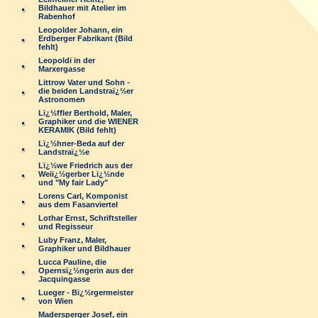
Bildhauer mit Atelier im
Rabenhof
Leopolder Johann, ein
Erdberger Fabrikant (Bild
fehlt)
Leopoldi in der
Marxergasse
Littrow Vater und Sohn -
die beiden Landstraï¿½er
Astronomen
Lï¿½ffler Berthold, Maler,
Graphiker und die WIENER
KERAMIK (Bild fehlt)
Lï¿½hner-Beda auf der
Landstraï¿½e
Lï¿½we Friedrich aus der
Weiï¿½gerber Lï¿½nde
und "My fair Lady"
Lorens Carl, Komponist
aus dem Fasanviertel
Lothar Ernst, Schriftsteller
und Regisseur
Luby Franz, Maler,
Graphiker und Bildhauer
Lucca Pauline, die
Opernsï¿½ngerin aus der
Jacquingasse
Lueger - Bï¿½rgermeister
von Wien
Madersperger Josef, ein