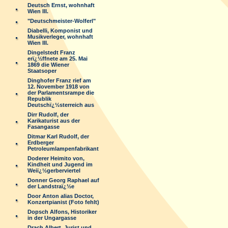
Deutsch Ernst, wohnhaft
Wien III.
"Deutschmeister-Wolferl"
Diabelli, Komponist und
Musikverleger, wohnhaft
Wien III.
Dingelstedt Franz
erï¿½ffnete am 25. Mai
1869 die Wiener
Staatsoper
Dinghofer Franz rief am
12. November 1918 von
der Parlamentsrampe die
Republik
Deutschï¿½sterreich aus
Dirr Rudolf, der
Karikaturist aus der
Fasangasse
Ditmar Karl Rudolf, der
Erdberger
Petroleumlampenfabrikant
Doderer Heimito von,
Kindheit und Jugend im
Weiï¿½gerberviertel
Donner Georg Raphael auf
der Landstraï¿½e
Door Anton alias Doctor,
Konzertpianist (Foto fehlt)
Dopsch Alfons, Historiker
in der Ungargasse
Drach Albert, Jurist und