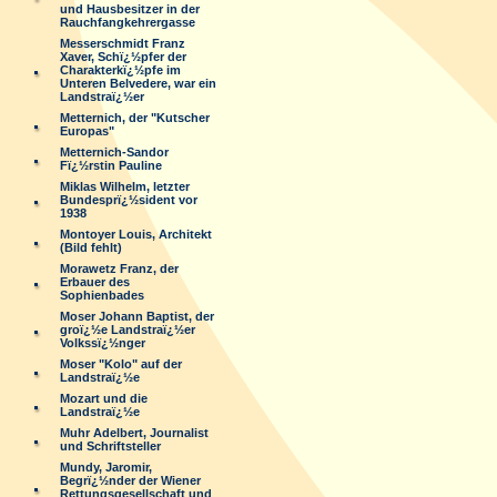
und Hausbesitzer in der
Rauchfangkehrergasse
Messerschmidt Franz
Xaver, Schï¿½pfer der
Charakterkï¿½pfe im
Unteren Belvedere, war ein
Landstraï¿½er
Metternich, der "Kutscher
Europas"
Metternich-Sandor
Fï¿½rstin Pauline
Miklas Wilhelm, letzter
Bundesprï¿½sident vor
1938
Montoyer Louis, Architekt
(Bild fehlt)
Morawetz Franz, der
Erbauer des
Sophienbades
Moser Johann Baptist, der
groï¿½e Landstraï¿½er
Volkssï¿½nger
Moser "Kolo" auf der
Landstraï¿½e
Mozart und die
Landstraï¿½e
Muhr Adelbert, Journalist
und Schriftsteller
Mundy, Jaromir,
Begrï¿½nder der Wiener
Rettungsgesellschaft und