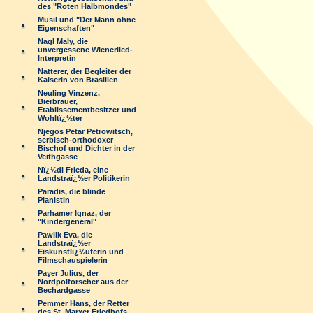
des "Roten Halbmondes"
Musil und "Der Mann ohne
Eigenschaften"
Nagl Maly, die
unvergessene Wienerlied-
Interpretin
Natterer, der Begleiter der
Kaiserin von Brasilien
Neuling Vinzenz,
Bierbrauer,
Etablissementbesitzer und
Wohltï¿½ter
Njegos Petar Petrowitsch,
serbisch-orthodoxer
Bischof und Dichter in der
Veithgasse
Nï¿½dl Frieda, eine
Landstraï¿½er Politikerin
Paradis, die blinde
Pianistin
Parhamer Ignaz, der
"Kindergeneral"
Pawlik Eva, die
Landstraï¿½er
Eiskunstlï¿½uferin und
Filmschauspielerin
Payer Julius, der
Nordpolforscher aus der
Bechardgasse
Pemmer Hans, der Retter
des St. Marxer Friedhofs