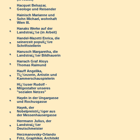
Hacquet Belsazar,
Geologe und Reisender
Hainisch Marianne und
Sohn Michael, wohnhaft
Wien III.
Hanaks Werke auf der
Landstraï¿½e (in Arbeit)
Handel-Mazetti Enrica, die
seinerzeit populï¿½re
Schriftstellerin
Hanusch Margaretha, die
Landstraï¿½er Bildhauerin
Harrach Graf Aloys
Thomas Raimund
Hauff Angelika,
Tï¿½nzerin, Artistin und
Kammerschauspielerin
Hï¿½user Rudolf -
Mitgestalter unseres
"sozialen Netzes"
Haydn in der Ungargasse
und Rochusgasse
Hayek, der
Nobelpreistrï¿½ger aus
der Messenhausergasse
Herrmann Julius, der
Landstraï¿½er
Deutschmeister
Herzmanovsky-Orlando
Fritz, Graphiker, Architekt