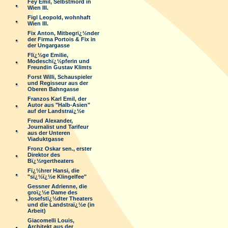
Fey Emil, Selbstmord in
Wien III.
Figl Leopold, wohnhaft
Wien III.
Fix Anton, Mitbegrï¿½nder
der Firma Portois & Fix in
der Ungargasse
Flï¿½ge Emilie,
Modeschï¿½pferin und
Freundin Gustav Klimts
Forst Willi, Schauspieler
und Regisseur aus der
Oberen Bahngasse
Franzos Karl Emil, der
Autor aus "Halb-Asien"
auf der Landstraï¿½e
Freud Alexander,
Journalist und Tarifeur
aus der Unteren
Viaduktgasse
Fronz Oskar sen., erster
Direktor des
Bï¿½rgertheaters
Fï¿½hrer Hansi, die
"sï¿½ï¿½e Klingelfee"
Gessner Adrienne, die
groï¿½e Dame des
Josefstï¿½dter Theaters
und die Landstraï¿½e (in
Arbeit)
Giacomelli Louis,
Architekt aus der