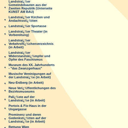
Landstraï¿½er
Gemeindebauten aus der
Zweiten Republik (Unterseite
KUNST AM BAU)
Landstraï¿½er Kirchen und
Andachtsstï¿½tten
Landstraï¿½er Sportasse
Landstraï¿½er Theater (in
Vorbereitung)
Landstraï¿½er
Verkehrsflï¿½chenverzeichnis
(in Arbeit)
Landstraï¿½er
Widerstandskï¿½mpfer und
Opfer des Faschismus
Museum des XX. Jahrhunderts
- "das Zwanzgerhaus"
Musische Vereinigungen auf
der Landstraï¿½e (in Arbeit)
Neu-Erdberg (in Arbeit)
Neue Verï¿½ffentlichungen des
Bezirksmuseums
Palï¿½ste auf der
Landstraï¿½e (in Arbeit)
Portois & Fix-Haus in der
Ungargasse
Prominenz und deren
Gedenkstï¿½tten auf der
Landstraï¿½e (in Arbeit)
Rettung Wien