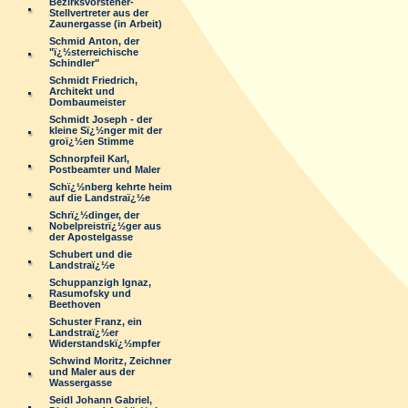
Bezirksvorsteher-
Stellvertreter aus der
Zaunergasse (in Arbeit)
Schmid Anton, der
"ï¿½sterreichische
Schindler"
Schmidt Friedrich,
Architekt und
Dombaumeister
Schmidt Joseph - der
kleine Sï¿½nger mit der
groï¿½en Stimme
Schnorpfeil Karl,
Postbeamter und Maler
Schï¿½nberg kehrte heim
auf die Landstraï¿½e
Schrï¿½dinger, der
Nobelpreistrï¿½ger aus
der Apostelgasse
Schubert und die
Landstraï¿½e
Schuppanzigh Ignaz,
Rasumofsky und
Beethoven
Schuster Franz, ein
Landstraï¿½er
Widerstandskï¿½mpfer
Schwind Moritz, Zeichner
und Maler aus der
Wassergasse
Seidl Johann Gabriel,