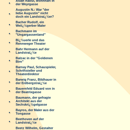
Aslan Raoul, wohnhaft in
der Weyrgasse
Augustin N.: War "der
liebe Augustin" nicht
doch ein Landstraï¿½er?
Bacher Rudolf, ein
Weiï¿½gerber Maler
Bachmann im
"Ungargassenland"
Bï¿½uerle und das
Rennweger Theater
Bahr Hermann auf der
Landstraï¿½e
Balzac in der "Goldenen
Birn"
Barnay Paul, Schauspieler,
Schriftsteller und
Theaterdirektor
Barwig Franz, Bildhauer in
der Erdbergstraï¿½e
Bauernfeld Eduard von in
der Beatrixgasse
Baumann, der gefragte
Architekt aus der
Sechskrï¿½gelgasse
Bayros, der Maler aus der
Tongasse
Beethoven auf der
Landstraï¿½e
Beetz Wilhelm, Gestalter