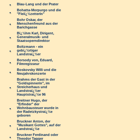
Blau-Lang und der Prater
Bohatta-Morpurgo und die
"Fleiï¿½zetterln"
Bohr Oskar, der
Menschenfreund aus der
Barichgasse
Bï¿½hm Karl, Dirigent,
Generalmusik- und
Staatsoperndirektor
Boltzmann - ein
gebï¿½rtiger
Landstraï¿½er
Borsody von, Eduard,
Filmregisseur
Boskovsky Willi und die
Neujahrskonzerte
Brahms der Gast in der
"Goldspinnerin", im
Streicherhaus und
Landstraï¿½er
Hauptstraï¿½e 96
Breitner Hugo, der
"Erfinder" der
Wohnbausteuer wurde in
der Radetzkystraï¿½e
geboren
Bruckner Anton, der
"Musikant Gottes", auf der
Landstraï¿½e
Bruckner Ferdinand oder
Theodor Tagger