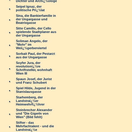
Dichter und Archï¿½ologe
Seipel Ignaz, der
politische Prï¿½lat
Sina, die Bankierfamilie in
der Ungargasse und
Beatrixgasse
Sitte Camillo, der Cello
spielende Stadtplaner aus
der Ungargasse
Soliman Angelo, der
"Mohr" im
Weiï¿½gerberviertel
Sorbait Paul, der Pestarzt
aus der Ungargasse
Soyfer Jura, der
revolutionï¿½re
Schriftsteller, wohnhaft
Wien III
Spaun Josef, der Jurist
und Franz Schubert
Spiel Hilde, Jugend in der
Stanislausgasse
Starhemberg, der
Landstraï¿½er
Heimwehrfï¿½hrer
Steinbrecher Alexander
und "Die Gigerln von
Wien" (Bild fehlt)
Stifter - das
Mehrfachtalent - und die
Landstraï¿½e