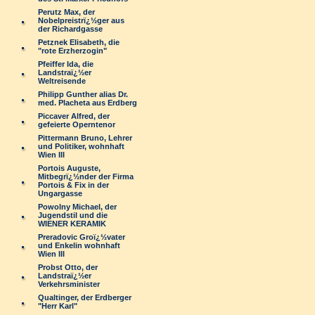
Perutz Max, der
Nobelpreistrï¿½ger aus
der Richardgasse
Petznek Elisabeth, die
"rote Erzherzogin"
Pfeiffer Ida, die
Landstraï¿½er
Weltreisende
Philipp Gunther alias Dr.
med. Placheta aus Erdberg
Piccaver Alfred, der
gefeierte Operntenor
Pittermann Bruno, Lehrer
und Politiker, wohnhaft
Wien III
Portois Auguste,
Mitbegrï¿½nder der Firma
Portois & Fix in der
Ungargasse
Powolny Michael, der
Jugendstil und die
WIENER KERAMIK
Preradovic Groï¿½vater
und Enkelin wohnhaft
Wien III
Probst Otto, der
Landstraï¿½er
Verkehrsminister
Qualtinger, der Erdberger
"Herr Karl"