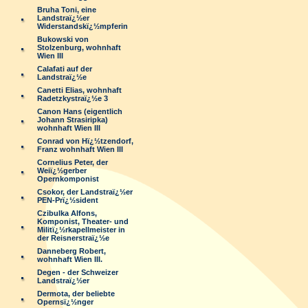
Bruha Toni, eine
Landstraï¿½er
Widerstandskï¿½mpferin
Bukowski von
Stolzenburg, wohnhaft
Wien III
Calafati auf der
Landstraï¿½e
Canetti Elias, wohnhaft
Radetzkystraï¿½e 3
Canon Hans (eigentlich
Johann Strasiripka)
wohnhaft Wien III
Conrad von Hï¿½tzendorf,
Franz wohnhaft Wien III
Cornelius Peter, der
Weiï¿½gerber
Opernkomponist
Csokor, der Landstraï¿½er
PEN-Prï¿½sident
Czibulka Alfons,
Komponist, Theater- und
Militï¿½rkapellmeister in
der Reisnerstraï¿½e
Danneberg Robert,
wohnhaft Wien III.
Degen - der Schweizer
Landstraï¿½er
Dermota, der beliebte
Opernsï¿½nger