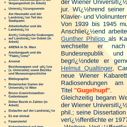
der Wiener Universitï¿
Vergangenheit (in Arbeit)
jur. Wï¿½hrend seiner 
Unterstï¿½tzungsverein
Am Heumarkt und der
Klavier- und Violinunte
Landstraï¿½er Teil des
Stadtparks
Von 1939 bis 1945 muss
Arbeiterkultur und die
Landstraï¿½e
Anschlieï¿½end arbeit
Archï¿½ologische Grabungen
Gunther Philipp
als Ka
auf Landstraï¿½er Gebiet (in
Arbeit)
wechselte er nac
ARENA in St. Marx
Bundesrepublik un
Arenbergpark und die
"Flaktï¿½rme"
begrï¿½ndete er gem
Arsenal
Helmut Qualtinger
, Ca
Bezirkswappen und -plï¿½ne
(s. Unterseite) sowie Bezirks-
und Museumsgeschichte
neue Wiener Kabarett
Bibliographie
Radiosendungen am 
Botanischer Garten der
Universitï¿½t Wien
Titel
"Gugelhupf"
.
Bruno-Granichstaedten-
Gleichzeitig begann We
Gedenkraum
Dritter Bezirk in Zahlen (in
der Wiener Universitï¿
Arbeit)
Eislaufen auf der Landstraï¿½e
phil.; seine Dissertatio
Es war einmal
verï¿½ffentlichte er 197
Fasanviertel
Fiakerdenkmal auf dem