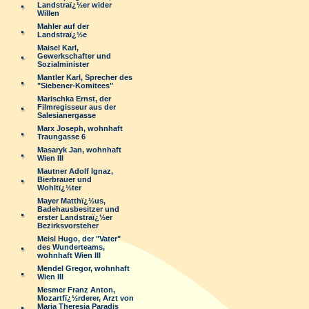
Landstraï¿½er wider
Willen
Mahler auf der
Landstraï¿½e
Maisel Karl,
Gewerkschafter und
Sozialminister
Mantler Karl, Sprecher des
"Siebener-Komitees"
Marischka Ernst, der
Filmregisseur aus der
Salesianergasse
Marx Joseph, wohnhaft
Traungasse 6
Masaryk Jan, wohnhaft
Wien III
Mautner Adolf Ignaz,
Bierbrauer und
Wohltï¿½ter
Mayer Matthï¿½us,
Badehausbesitzer und
erster Landstraï¿½er
Bezirksvorsteher
Meisl Hugo, der "Vater"
des Wunderteams,
wohnhaft Wien III
Mendel Gregor, wohnhaft
Wien III
Mesmer Franz Anton,
Mozartfï¿½rderer, Arzt von
Maria Theresia Paradis