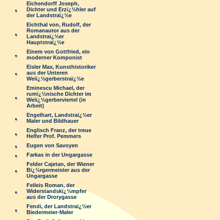
Eichendorff Joseph,
Dichter und Erzï¿½hler auf
der Landstraï¿½e
Eichthal von, Rudolf, der
Romanautor aus der
Landstraï¿½er
Hauptstraï¿½e
Einem von Gottfried, ein
moderner Komponist
Eisler Max, Kunsthistoriker
aus der Unteren
Weiï¿½gerberstraï¿½e
Eminescu Michael, der
rumï¿½nische Dichter im
Weiï¿½gerberviertel (in
Arbeit)
Engelhart, Landstraï¿½er
Maler und Bildhauer
Englisch Franz, der treue
Helfer Prof. Pemmers
Eugen von Savoyen
Farkas in der Ungargasse
Felder Cajetan, der Wiener
Bï¿½rgermeister aus der
Ungargasse
Felleis Roman, der
Widerstandskï¿½mpfer
aus der Drorygasse
Fendi, der Landstraï¿½er
Biedermeier-Maler