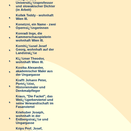
Universitï¿½tsprofessor
und slowakischer Dichter
(in Arbeit)
Kollek Teddy - wohnhaft
Wien III.
Konetzni, ein Name - zwei
Opernsï¿½ngerinnen
Konradi Inge, die
Kammerschauspielerin
wohnhaft Wien III.
Kornhï¿½usel Josef
Georg, wohnhaft auf der
Landstraï¿½e
Kï¿½rner Theodor,
wohnhaft Wien III.
Kostka Alexander,
akademischer Maler aus
der Ungargasse
Krafft Johann Peter,
Portrï¿½tist,
Historienmaler und
Denkmalpfleger
Kraus, "Die Fackel", das
Weiï¿½gerberviertel und
seine Verwandtschaft im
Fasanviertel
Kriehuber Joseph,
wohnhaft in der
Erdbergstraï¿½e und
Ungargasse
Krips Prof. Josef,