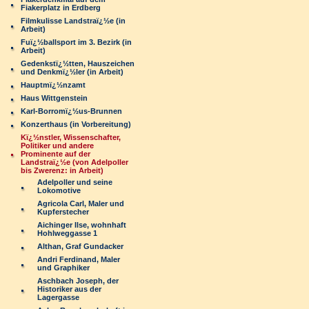
Fiakerplatz in Erdberg
Filmkulisse Landstraï¿½e (in
Arbeit)
Fuï¿½ballsport im 3. Bezirk (in
Arbeit)
Gedenkstï¿½tten, Hauszeichen
und Denkmï¿½ler (in Arbeit)
Hauptmï¿½nzamt
Haus Wittgenstein
Karl-Borromï¿½us-Brunnen
Konzerthaus (in Vorbereitung)
Kï¿½nstler, Wissenschafter,
Politiker und andere
Prominente auf der
Landstraï¿½e (von Adelpoller
bis Zwerenz: in Arbeit)
Adelpoller und seine
Lokomotive
Agricola Carl, Maler und
Kupferstecher
Aichinger Ilse, wohnhaft
Hohlweggasse 1
Althan, Graf Gundacker
Andri Ferdinand, Maler
und Graphiker
Aschbach Joseph, der
Historiker aus der
Lagergasse