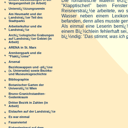
Die romantische Malerin erzï
Vergangenheit (in Arbeit)
"Klapptischerl" beim Fens
Unterstï¿½tzungsverein
Reisnerstraï¿½e arbeitete, wo 
Am Heumarkt und der
Wasser neben einem Lexikon
Landstraï¿½er Teil des
befanden, denn alles musste ge
Stadtparks
Als einmal eine Leserin bemï¿½
Arbeiterkultur und die
Landstraï¿½e
einem Bï¿½chlein fehlerhaft sei
Archï¿½ologische Grabungen
bï¿½ndig:
"Das stimmt, was ich 
auf Landstraï¿½er Gebiet (in
Arbeit)
ARENA in St. Marx
Arenbergpark und die
"Flaktï¿½rme"
Arsenal
Bezirkswappen und -plï¿½ne
(s. Unterseite) sowie Bezirks-
und Museumsgeschichte
Bibliographie
Botanischer Garten der
Universitï¿½t Wien
Bruno-Granichstaedten-
Gedenkraum
Dritter Bezirk in Zahlen (in
Arbeit)
Eislaufen auf der Landstraï¿½e
Es war einmal
Fasanviertel
Fiakerdenkmal auf dem