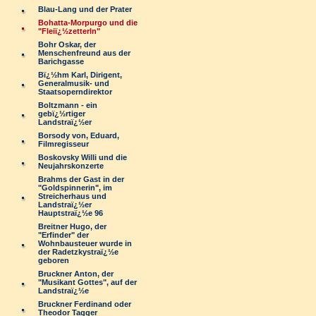
Blau-Lang und der Prater
Bohatta-Morpurgo und die
"Fleiï¿½zetterln"
Bohr Oskar, der
Menschenfreund aus der
Barichgasse
Bï¿½hm Karl, Dirigent,
Generalmusik- und
Staatsoperndirektor
Boltzmann - ein
gebï¿½rtiger
Landstraï¿½er
Borsody von, Eduard,
Filmregisseur
Boskovsky Willi und die
Neujahrskonzerte
Brahms der Gast in der
"Goldspinnerin", im
Streicherhaus und
Landstraï¿½er
Hauptstraï¿½e 96
Breitner Hugo, der
"Erfinder" der
Wohnbausteuer wurde in
der Radetzkystraï¿½e
geboren
Bruckner Anton, der
"Musikant Gottes", auf der
Landstraï¿½e
Bruckner Ferdinand oder
Theodor Tagger