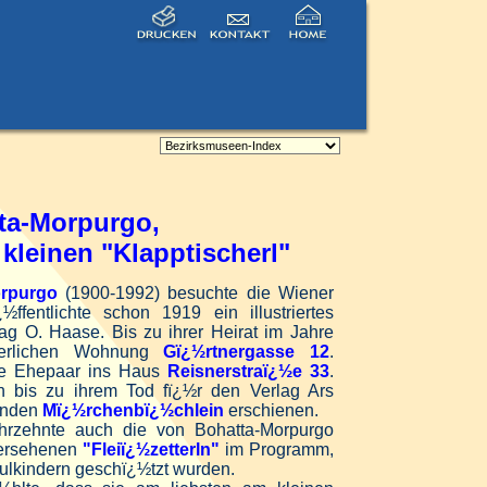
ta-Morpurgo,
kleinen "Klapptischerl"
orpurgo
(1900-1992) besuchte die Wiener
ffentlichte schon 1919 ein illustriertes
ag O. Haase. Bis zu
ihrer Heirat im Jahre
terlichen Wohnung
Gï¿½rtnergasse 12
.
ge Ehepaar ins Haus
Reisnerstraï¿½e 33
.
nn bis zu ihrem Tod fï¿½r den Verlag Ars
kenden
Mï¿½rchenbï¿½chlein
erschienen.
ahrzehnte auch die von Bohatta-Morpurgo
versehenen
"Fleiï¿½zetterln"
im Programm,
hulkindern geschï¿½tzt wurden.