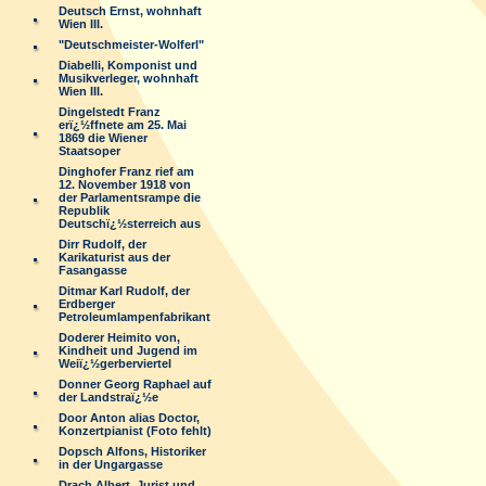
Deutsch Ernst, wohnhaft
Wien III.
"Deutschmeister-Wolferl"
Diabelli, Komponist und
Musikverleger, wohnhaft
Wien III.
Dingelstedt Franz
erï¿½ffnete am 25. Mai
1869 die Wiener
Staatsoper
Dinghofer Franz rief am
12. November 1918 von
der Parlamentsrampe die
Republik
Deutschï¿½sterreich aus
Dirr Rudolf, der
Karikaturist aus der
Fasangasse
Ditmar Karl Rudolf, der
Erdberger
Petroleumlampenfabrikant
Doderer Heimito von,
Kindheit und Jugend im
Weiï¿½gerberviertel
Donner Georg Raphael auf
der Landstraï¿½e
Door Anton alias Doctor,
Konzertpianist (Foto fehlt)
Dopsch Alfons, Historiker
in der Ungargasse
Drach Albert, Jurist und