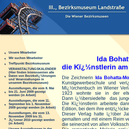
Unsere Mitarbeiter
Ida Bohat
Wir suchen Mitarbeiter
Treffpunkt Bezirksmuseum
die Kï¿½nstlerin am 
VERANSTALTUNGSKALENDER
(Hier finden Interessenten alle
Daten von Bezirksfï¿½hrungen
Die Zeichnerin
Ida Bohatta-M
und Veranstaltungen in
Kunstgewerbeschule und verï¿½
unserem Bezirksmuseum)
Mï¿½rchenbuch im Wiener Verl
Ausstellungen, die vom 8. Mai
bis 21. Juni 2009 gezeigt
1923 wohnte sie in der el
werden (in Arbeit)
Dann ï¿½bersiedelte das jun
Ausstellungen, die vom 11.
Die Kï¿½nstlerin arbeitete da
September bis 1. November
2009 gezeigt werden (in Arbeit)
Edition, bei dem ihre entzï¿½c
Ausstellungen, die vom 13.
Dieser Verlag hatte ï¿½ber J
November 2009 bis 31.
gemalten und mit einem Reim 
Jï¿½nner 2010 gezeigt werden
(in Arbeit)
die seinerzeit von allen Volkssc
Unsere Ausstellungen in der