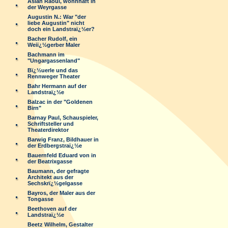
Aslan Raoul, wohnhaft in
der Weyrgasse
Augustin N.: War "der
liebe Augustin" nicht
doch ein Landstraï¿½er?
Bacher Rudolf, ein
Weiï¿½gerber Maler
Bachmann im
"Ungargassenland"
Bï¿½uerle und das
Rennweger Theater
Bahr Hermann auf der
Landstraï¿½e
Balzac in der "Goldenen
Birn"
Barnay Paul, Schauspieler,
Schriftsteller und
Theaterdirektor
Barwig Franz, Bildhauer in
der Erdbergstraï¿½e
Bauernfeld Eduard von in
der Beatrixgasse
Baumann, der gefragte
Architekt aus der
Sechskrï¿½gelgasse
Bayros, der Maler aus der
Tongasse
Beethoven auf der
Landstraï¿½e
Beetz Wilhelm, Gestalter