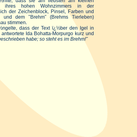
¿½hlte, dass sie am liebsten am kleinen
ter ihres hohen Wohnzimmers in der
sich der Zeichenblock, Pinsel, Farben und
 und dem "Brehm" (Brehms Tierleben)
nau stimmen.
ngelte, dass der Text ï¿½ber den Igel in
, antwortete Ida Bohatta-Morpurgo kurz und
geschrieben habe; so steht es im Brehm!"