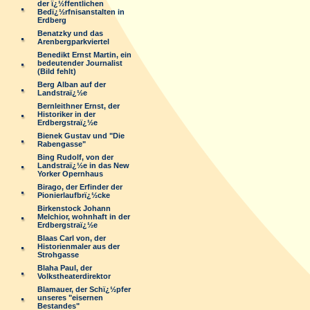
der ï¿½ffentlichen
Bedï¿½rfnisanstalten in
Erdberg
Benatzky und das
Arenbergparkviertel
Benedikt Ernst Martin, ein
bedeutender Journalist
(Bild fehlt)
Berg Alban auf der
Landstraï¿½e
Bernleithner Ernst, der
Historiker in der
Erdbergstraï¿½e
Bienek Gustav und "Die
Rabengasse"
Bing Rudolf, von der
Landstraï¿½e in das New
Yorker Opernhaus
Birago, der Erfinder der
Pionierlaufbrï¿½cke
Birkenstock Johann
Melchior, wohnhaft in der
Erdbergstraï¿½e
Blaas Carl von, der
Historienmaler aus der
Strohgasse
Blaha Paul, der
Volkstheaterdirektor
Blamauer, der Schï¿½pfer
unseres "eisernen
Bestandes"