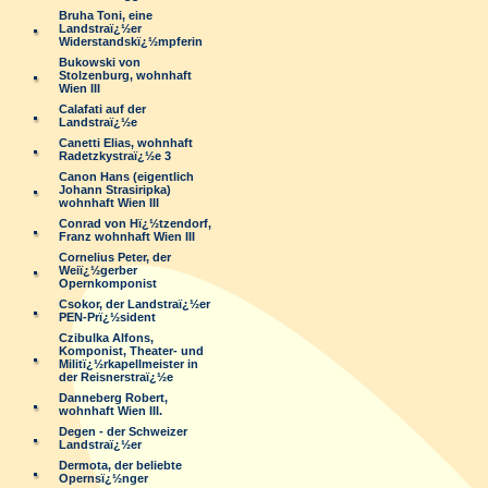
Bruha Toni, eine
Landstraï¿½er
Widerstandskï¿½mpferin
Bukowski von
Stolzenburg, wohnhaft
Wien III
Calafati auf der
Landstraï¿½e
Canetti Elias, wohnhaft
Radetzkystraï¿½e 3
Canon Hans (eigentlich
Johann Strasiripka)
wohnhaft Wien III
Conrad von Hï¿½tzendorf,
Franz wohnhaft Wien III
Cornelius Peter, der
Weiï¿½gerber
Opernkomponist
Csokor, der Landstraï¿½er
PEN-Prï¿½sident
Czibulka Alfons,
Komponist, Theater- und
Militï¿½rkapellmeister in
der Reisnerstraï¿½e
Danneberg Robert,
wohnhaft Wien III.
Degen - der Schweizer
Landstraï¿½er
Dermota, der beliebte
Opernsï¿½nger