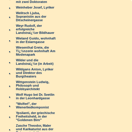
mit zwei Doktoraten
Weinheber Josef, Lyriker
Welitsch Ljuba,
Sopranistin aus der
Ditscheinergasse
Weyr Rudolf, der
erfolgreiche
Landstraï¿½er Bildhauer
Wieland Guido, wohnhaft
in der Eslarngasse
Wiesenthal Grete, die
Tï¿½nzerin wohnhaft Am
Modenapark
Wilder und die
Landstraï¿½e (in Arbeit)
Wildgans Anton, Lyriker
und Direktor des
Burgtheaters
Wittgenstein Ludwig,
Philosoph und
Hobbyarchitekt
Wolf Hugo bei Dr. Svetlin
in der Leonhardgasse
"Wolferl", der
Wienerliedkomponist
Ypsilanti, der griechische
Freiheitsheld, in der
"Goldenen Birn"
Zasche Theodor, Maler
und Karikaturist aus der