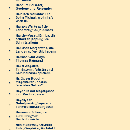
Hacquet Belsazar,
Geologe und Reisender
Hainisch Marianne und
Sohn Michael, wohnhaft
Wien III.
Hanaks Werke auf der
Landstraï¿½e (in Arbeit)
Handel-Mazetti Enrica, die
seinerzeit populï¿½re
Schriftstellerin
Hanusch Margaretha, die
Landstraï¿½er Bildhauerin
Harrach Graf Aloys
Thomas Raimund
Hauff Angelika,
Tï¿½nzerin, Artistin und
Kammerschauspielerin
Hï¿½user Rudolf -
Mitgestalter unseres
"sozialen Netzes"
Haydn in der Ungargasse
und Rochusgasse
Hayek, der
Nobelpreistrï¿½ger aus
der Messenhausergasse
Herrmann Julius, der
Landstraï¿½er
Deutschmeister
Herzmanovsky-Orlando
Fritz, Graphiker, Architekt