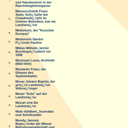
und Hausbesitzer in der
Rauchfangkehrergasse
Messerschmidt Franz
Xaver, Schï¿½pfer der
Charakterkï¿½pfe im
Unteren Belvedere, war ein
Landstraï¿½er
Metternich, der "Kutscher
Europas"
Metternich-Sandor
Fï¿½rstin Pauline
Miklas Wilhelm, letzter
Bundesprï¿½sident vor
1938
Montoyer Louis, Architekt
(Bild fehlt)
Morawetz Franz, der
Erbauer des
Sophienbades
Moser Johann Baptist, der
groï¿½e Landstraï¿½er
Volkssï¿½nger
Moser "Kolo" auf der
Landstraï¿½e
Mozart und die
Landstraï¿½e
Muhr Adelbert, Journalist
und Schriftsteller
Mundy, Jaromir,
Begrï¿½nder der Wiener
Rettungsgesellschaft und