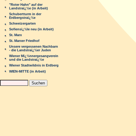
"Roter Hahn" auf der
Landstraï¿½e (in Arbeit)
Schubertturm in der
Erdbergstraï¿½e
Schweizergarten
Sofiensï¿½le neu (in Arbeit)
St. Marx
St. Marxer Friedhof
Unsere vergessenen Nachbarn
- die Landstraï¿½er Juden
Wiener Mï¿½nnergesangverein
und die Landstraï¿½e
Wiener Stadtwildnis in Erdberg
WIEN-MITTE (in Arbeit)