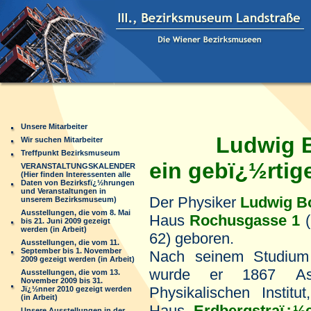
Unsere Mitarbeiter
Ludwig 
Wir suchen Mitarbeiter
Treffpunkt Bezirksmuseum
ein gebï¿½rtig
VERANSTALTUNGSKALENDER
(Hier finden Interessenten alle
Daten von Bezirksfï¿½hrungen
und Veranstaltungen in
Der Physiker
Ludwig B
unserem Bezirksmuseum)
Ausstellungen, die vom 8. Mai
Haus
Rochusgasse 1
(
bis 21. Juni 2009 gezeigt
werden (in Arbeit)
62) geboren.
Ausstellungen, die vom 11.
September bis 1. November
Nach seinem Studium 
2009 gezeigt werden (in Arbeit)
wurde er 1867 Ass
Ausstellungen, die vom 13.
November 2009 bis 31.
Physikalischen Instit
Jï¿½nner 2010 gezeigt werden
(in Arbeit)
Haus
Erdbergstraï¿½
Unsere Ausstellungen in der