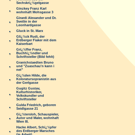
Sechskrï¿½gelgasse
Ginzkey Franz Karl
wohnhaft Mohsgasse 3
Girardi Alexander und Dr.
Svetlin in der
Leonhardgasse
Gluck in St. Marx
Glï¿½ck Rudi, der
Erdberger Fiaker mit dem
Kaiserbart
Grï¿½ffer Franz,
Buchhï¿½ndler und
Schriftsteller (Bild fehlt)
Granichstaedten Bruno
und "Zuaschau'n kann i
net"
Gï¿½den Hilde, die
Koloratursopranistin aus
der Gerlgasse
Gugitz Gustav,
Kulturhistoriker,
Volkskundler und
Schriftsteller
Gulda Friedrich, geboren
Seidlgasse 21
Gï¿½tersloh, Schauspieler,
Autor und Maler, wohnhaft
Wien III.
Hacke Albert, Schï¿½pfer
des Erdberger Marsches
(in Arbeit)