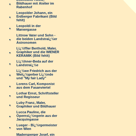
Bildhauer mit Atelier im
Rabenhof
Leopolder Johann, ein
Erdberger Fabrikant (Bild
fehlt)
Leopoldi in der
Marxergasse
Littrow Vater und Sohn -
die beiden Landstraï¿½er
Astronomen
Lï¿½ffler Berthold, Maler,
Graphiker und die WIENER
KERAMIK (Bild fehlt)
Lï¿½hner-Beda auf der
Landstraï¿½e
Lï¿½we Friedrich aus der
Weiï¿½gerber Lï¿½nde
und "My fair Lady"
Lorens Carl, Komponist
aus dem Fasanviertel
Lothar Ernst, Schriftsteller
und Regisseur
Luby Franz, Maler,
Graphiker und Bildhauer
Lucca Pauline, die
Opernsï¿½ngerin aus der
Jacquingasse
Lueger - Bï¿½rgermeister
von Wien
Madersperger Josef, ein