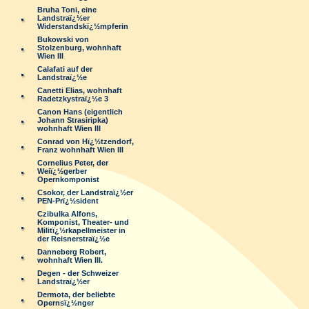
Bruha Toni, eine
Landstraï¿½er
Widerstandskï¿½mpferin
Bukowski von
Stolzenburg, wohnhaft
Wien III
Calafati auf der
Landstraï¿½e
Canetti Elias, wohnhaft
Radetzkystraï¿½e 3
Canon Hans (eigentlich
Johann Strasiripka)
wohnhaft Wien III
Conrad von Hï¿½tzendorf,
Franz wohnhaft Wien III
Cornelius Peter, der
Weiï¿½gerber
Opernkomponist
Csokor, der Landstraï¿½er
PEN-Prï¿½sident
Czibulka Alfons,
Komponist, Theater- und
Militï¿½rkapellmeister in
der Reisnerstraï¿½e
Danneberg Robert,
wohnhaft Wien III.
Degen - der Schweizer
Landstraï¿½er
Dermota, der beliebte
Opernsï¿½nger