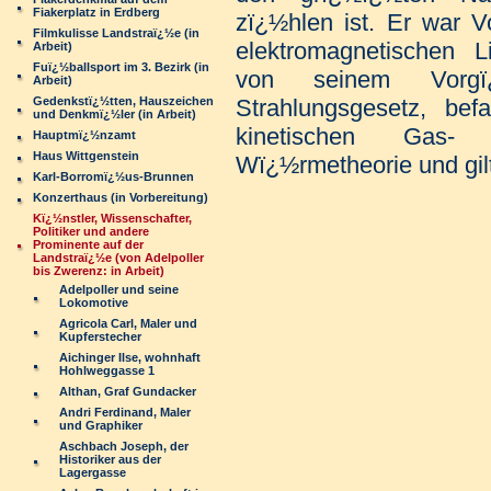
Fiakerplatz in Erdberg
zï¿½hlen ist. Er war 
Filmkulisse Landstraï¿½e (in
elektromagnetischen L
Arbeit)
Fuï¿½ballsport im 3. Bezirk (in
von seinem Vorgï
Arbeit)
Gedenkstï¿½tten, Hauszeichen
Strahlungsgesetz, bef
und Denkmï¿½ler (in Arbeit)
kinetischen Gas
Hauptmï¿½nzamt
Haus Wittgenstein
Wï¿½rmetheorie und gilt
Karl-Borromï¿½us-Brunnen
Konzerthaus (in Vorbereitung)
Kï¿½nstler, Wissenschafter,
Politiker und andere
Prominente auf der
Landstraï¿½e (von Adelpoller
bis Zwerenz: in Arbeit)
Adelpoller und seine
Lokomotive
Agricola Carl, Maler und
Kupferstecher
Aichinger Ilse, wohnhaft
Hohlweggasse 1
Althan, Graf Gundacker
Andri Ferdinand, Maler
und Graphiker
Aschbach Joseph, der
Historiker aus der
Lagergasse