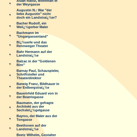
Aslan Raoul, wohnhaft in
der Weyrgasse
Augustin N.: War "der
liebe Augustin" nicht
doch ein Landstraï¿½er?
Bacher Rudolf, ein
Weiï¿½gerber Maler
Bachmann im
"Ungargassenland"
Bï¿½uerle und das
Rennweger Theater
Bahr Hermann auf der
Landstraï¿½e
Balzac in der "Goldenen
Birn"
Barnay Paul, Schauspieler,
Schriftsteller und
Theaterdirektor
Barwig Franz, Bildhauer in
der Erdbergstraï¿½e
Bauernfeld Eduard von in
der Beatrixgasse
Baumann, der gefragte
Architekt aus der
Sechskrï¿½gelgasse
Bayros, der Maler aus der
Tongasse
Beethoven auf der
Landstraï¿½e
Beetz Wilhelm, Gestalter