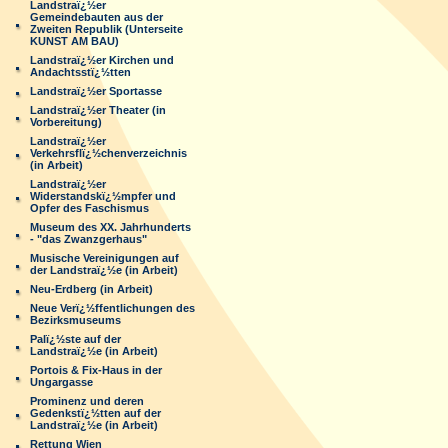
Landstraï¿½er
Gemeindebauten aus der
Zweiten Republik (Unterseite
KUNST AM BAU)
Landstraï¿½er Kirchen und
Andachtsstï¿½tten
Landstraï¿½er Sportasse
Landstraï¿½er Theater (in
Vorbereitung)
Landstraï¿½er
Verkehrsflï¿½chenverzeichnis
(in Arbeit)
Landstraï¿½er
Widerstandskï¿½mpfer und
Opfer des Faschismus
Museum des XX. Jahrhunderts
- "das Zwanzgerhaus"
Musische Vereinigungen auf
der Landstraï¿½e (in Arbeit)
Neu-Erdberg (in Arbeit)
Neue Verï¿½ffentlichungen des
Bezirksmuseums
Palï¿½ste auf der
Landstraï¿½e (in Arbeit)
Portois & Fix-Haus in der
Ungargasse
Prominenz und deren
Gedenkstï¿½tten auf der
Landstraï¿½e (in Arbeit)
Rettung Wien