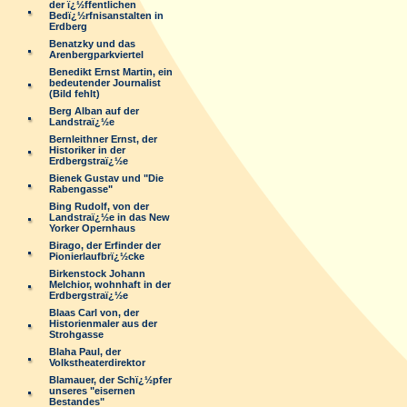
der ï¿½ffentlichen
Bedï¿½rfnisanstalten in
Erdberg
Benatzky und das
Arenbergparkviertel
Benedikt Ernst Martin, ein
bedeutender Journalist
(Bild fehlt)
Berg Alban auf der
Landstraï¿½e
Bernleithner Ernst, der
Historiker in der
Erdbergstraï¿½e
Bienek Gustav und "Die
Rabengasse"
Bing Rudolf, von der
Landstraï¿½e in das New
Yorker Opernhaus
Birago, der Erfinder der
Pionierlaufbrï¿½cke
Birkenstock Johann
Melchior, wohnhaft in der
Erdbergstraï¿½e
Blaas Carl von, der
Historienmaler aus der
Strohgasse
Blaha Paul, der
Volkstheaterdirektor
Blamauer, der Schï¿½pfer
unseres "eisernen
Bestandes"