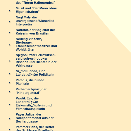
des "Roten Halbmondes"
Musil und "Der Mann ohne
Eigenschaften"
Nagl Maly, die
unvergessene Wienerlied-
Interpretin
Natterer, der Begleiter der
Kaiserin von Brasilien
Neuling Vinzenz,
Bierbrauer,
Etablissementbesitzer und
Wohltï¿½ter
Njegos Petar Petrowitsch,
serbisch-orthodoxer
Bischof und Dichter in der
Veithgasse
Nï¿½dl Frieda, eine
Landstraï¿½er Politikerin
Paradis, die blinde
Pianistin
Parhamer Ignaz, der
"Kindergeneral"
Pawlik Eva, die
Landstraï¿½er
Eiskunstlï¿½uferin und
Filmschauspielerin
Payer Julius, der
Nordpolforscher aus der
Bechardgasse
Pemmer Hans, der Retter
des St. Marxer Friedhofs