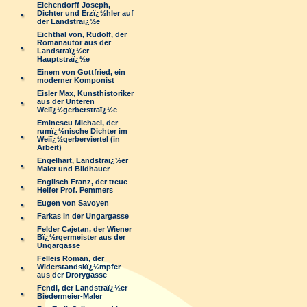
Eichendorff Joseph,
Dichter und Erzï¿½hler auf
der Landstraï¿½e
Eichthal von, Rudolf, der
Romanautor aus der
Landstraï¿½er
Hauptstraï¿½e
Einem von Gottfried, ein
moderner Komponist
Eisler Max, Kunsthistoriker
aus der Unteren
Weiï¿½gerberstraï¿½e
Eminescu Michael, der
rumï¿½nische Dichter im
Weiï¿½gerberviertel (in
Arbeit)
Engelhart, Landstraï¿½er
Maler und Bildhauer
Englisch Franz, der treue
Helfer Prof. Pemmers
Eugen von Savoyen
Farkas in der Ungargasse
Felder Cajetan, der Wiener
Bï¿½rgermeister aus der
Ungargasse
Felleis Roman, der
Widerstandskï¿½mpfer
aus der Drorygasse
Fendi, der Landstraï¿½er
Biedermeier-Maler