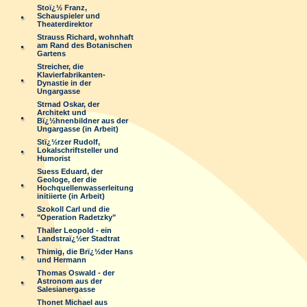
Stoï¿½ Franz,
Schauspieler und
Theaterdirektor
Strauss Richard, wohnhaft
am Rand des Botanischen
Gartens
Streicher, die
Klavierfabrikanten-
Dynastie in der
Ungargasse
Strnad Oskar, der
Architekt und
Bï¿½hnenbildner aus der
Ungargasse (in Arbeit)
Stï¿½rzer Rudolf,
Lokalschriftsteller und
Humorist
Suess Eduard, der
Geologe, der die
Hochquellenwasserleitung
initiierte (in Arbeit)
Szokoll Carl und die
"Operation Radetzky"
Thaller Leopold - ein
Landstraï¿½er Stadtrat
Thimig, die Brï¿½der Hans
und Hermann
Thomas Oswald - der
Astronom aus der
Salesianergasse
Thonet Michael aus