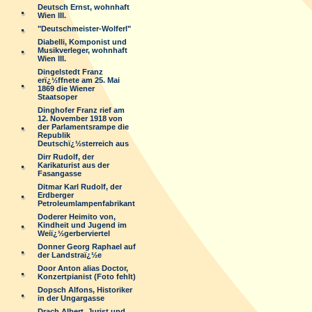
Deutsch Ernst, wohnhaft
Wien III.
"Deutschmeister-Wolferl"
Diabelli, Komponist und
Musikverleger, wohnhaft
Wien III.
Dingelstedt Franz
erï¿½ffnete am 25. Mai
1869 die Wiener
Staatsoper
Dinghofer Franz rief am
12. November 1918 von
der Parlamentsrampe die
Republik
Deutschï¿½sterreich aus
Dirr Rudolf, der
Karikaturist aus der
Fasangasse
Ditmar Karl Rudolf, der
Erdberger
Petroleumlampenfabrikant
Doderer Heimito von,
Kindheit und Jugend im
Weiï¿½gerberviertel
Donner Georg Raphael auf
der Landstraï¿½e
Door Anton alias Doctor,
Konzertpianist (Foto fehlt)
Dopsch Alfons, Historiker
in der Ungargasse
Drach Albert, Jurist und