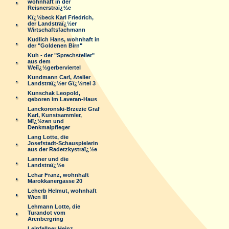
wohnhaft in der
Reisnerstraï¿½e
Kï¿½beck Karl Friedrich,
der Landstraï¿½er
Wirtschaftsfachmann
Kudlich Hans, wohnhaft in
der "Goldenen Birn"
Kuh - der "Sprechsteller"
aus dem
Weiï¿½gerberviertel
Kundmann Carl, Atelier
Landstraï¿½er Gï¿½rtel 3
Kunschak Leopold,
geboren im Laveran-Haus
Lanckoronski-Brzezie Graf
Karl, Kunstsammler,
Mï¿½zen und
Denkmalpfleger
Lang Lotte, die
Josefstadt-Schauspielerin
aus der Radetzkystraï¿½e
Lanner und die
Landstraï¿½e
Lehar Franz, wohnhaft
Marokkanergasse 20
Leherb Helmut, wohnhaft
Wien III
Lehmann Lotte, die
Turandot vom
Arenbergring
Leinfellner Heinz,