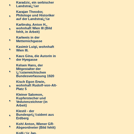
Karadzic, ein serbischer
Landstraï¿½er
Karajan Theodor,
Philologe und Historiker
auf der Landstraï¿½e
Karlinsky, Anton H.,
wohnhaft Wien III (Bild
fehlt, in Arbeit)
Karlweis in der
Metternichgasse
Kasimir Luigi, wohnhaft
Wien III.
Kaus Gina, die Autorin in
der Hyegasse
Kelsen Hans, der
Mitgestalter der
ï¿½sterreichischen
Bundesverfassung 1920
Kisch Egon Erwin,
wohnhaft Rudolf-von-Alt-
Platz 5
Kleiner Salomon,
Kupferstecher und
Vedutenzeichner (in
Arbeit)
Klestil - der
Bundesprï¿½sident aus
Erdberg
Kohl Anton, Wiener GR-
Abgeordneter (Bild fehlt)
Kollï¿½r Jan,