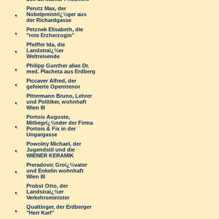
Perutz Max, der
Nobelpreistrï¿½ger aus
der Richardgasse
Petznek Elisabeth, die
"rote Erzherzogin"
Pfeiffer Ida, die
Landstraï¿½er
Weltreisende
Philipp Gunther alias Dr.
med. Placheta aus Erdberg
Piccaver Alfred, der
gefeierte Operntenor
Pittermann Bruno, Lehrer
und Politiker, wohnhaft
Wien III
Portois Auguste,
Mitbegrï¿½nder der Firma
Portois & Fix in der
Ungargasse
Powolny Michael, der
Jugendstil und die
WIENER KERAMIK
Preradovic Groï¿½vater
und Enkelin wohnhaft
Wien III
Probst Otto, der
Landstraï¿½er
Verkehrsminister
Qualtinger, der Erdberger
"Herr Karl"