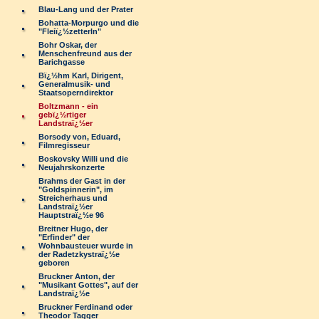
Blau-Lang und der Prater
Bohatta-Morpurgo und die
"Fleiï¿½zetterln"
Bohr Oskar, der
Menschenfreund aus der
Barichgasse
Bï¿½hm Karl, Dirigent,
Generalmusik- und
Staatsoperndirektor
Boltzmann - ein
gebï¿½rtiger
Landstraï¿½er
Borsody von, Eduard,
Filmregisseur
Boskovsky Willi und die
Neujahrskonzerte
Brahms der Gast in der
"Goldspinnerin", im
Streicherhaus und
Landstraï¿½er
Hauptstraï¿½e 96
Breitner Hugo, der
"Erfinder" der
Wohnbausteuer wurde in
der Radetzkystraï¿½e
geboren
Bruckner Anton, der
"Musikant Gottes", auf der
Landstraï¿½e
Bruckner Ferdinand oder
Theodor Tagger