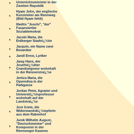
Unterrichtsminister in der
Zweiten Republik
Hyam John, der englische
Kunstreiter am Rennweg
(Bild Hyam fehlt)
Illedits "Joschi", "der"
Fasanviertler
Sozialdemokrat
Jacobi Maria, die
Erdberger Stadtrï¿½tin
Jacquin, ein Name zwei
Botaniker
Jandl Ernst, Lyriker
Jaray Hans, der
Josefstï¿½dter
Grandseigneur wohnhaft
in der Reisnerstraï¿½e
Jeritza Maria, die
Operndiva in der
Parkgasse
Jordan Peter, Agrarier und
Universitï¿½tsprofessor
wohnhaft auf der
Landstraï¿½e
Jost Grete, die
Widerstandskï¿½mpferin
aus dem Rabenhof
Jurek Wilhelm August,
"Deutschmeister" und
Komponist in der
Rennweger Kaserne