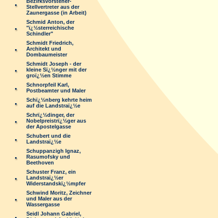
Bezirksvorsteher-
Stellvertreter aus der
Zaunergasse (in Arbeit)
Schmid Anton, der
"ï¿½sterreichische
Schindler"
Schmidt Friedrich,
Architekt und
Dombaumeister
Schmidt Joseph - der
kleine Sï¿½nger mit der
groï¿½en Stimme
Schnorpfeil Karl,
Postbeamter und Maler
Schï¿½nberg kehrte heim
auf die Landstraï¿½e
Schrï¿½dinger, der
Nobelpreistrï¿½ger aus
der Apostelgasse
Schubert und die
Landstraï¿½e
Schuppanzigh Ignaz,
Rasumofsky und
Beethoven
Schuster Franz, ein
Landstraï¿½er
Widerstandskï¿½mpfer
Schwind Moritz, Zeichner
und Maler aus der
Wassergasse
Seidl Johann Gabriel,