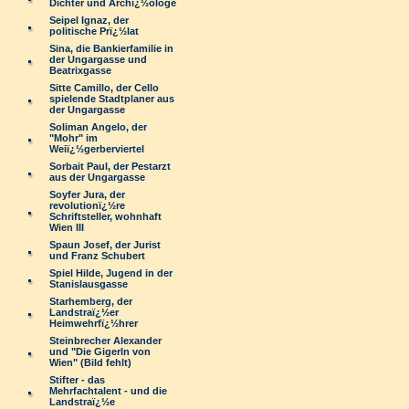
Dichter und Archï¿½ologe
Seipel Ignaz, der
politische Prï¿½lat
Sina, die Bankierfamilie in
der Ungargasse und
Beatrixgasse
Sitte Camillo, der Cello
spielende Stadtplaner aus
der Ungargasse
Soliman Angelo, der
"Mohr" im
Weiï¿½gerberviertel
Sorbait Paul, der Pestarzt
aus der Ungargasse
Soyfer Jura, der
revolutionï¿½re
Schriftsteller, wohnhaft
Wien III
Spaun Josef, der Jurist
und Franz Schubert
Spiel Hilde, Jugend in der
Stanislausgasse
Starhemberg, der
Landstraï¿½er
Heimwehrfï¿½hrer
Steinbrecher Alexander
und "Die Gigerln von
Wien" (Bild fehlt)
Stifter - das
Mehrfachtalent - und die
Landstraï¿½e