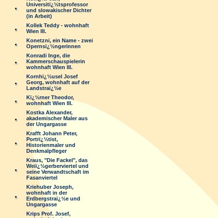
Universitï¿½tsprofessor
und slowakischer Dichter
(in Arbeit)
Kollek Teddy - wohnhaft
Wien III.
Konetzni, ein Name - zwei
Opernsï¿½ngerinnen
Konradi Inge, die
Kammerschauspielerin
wohnhaft Wien III.
Kornhï¿½usel Josef
Georg, wohnhaft auf der
Landstraï¿½e
Kï¿½rner Theodor,
wohnhaft Wien III.
Kostka Alexander,
akademischer Maler aus
der Ungargasse
Krafft Johann Peter,
Portrï¿½tist,
Historienmaler und
Denkmalpfleger
Kraus, "Die Fackel", das
Weiï¿½gerberviertel und
seine Verwandtschaft im
Fasanviertel
Kriehuber Joseph,
wohnhaft in der
Erdbergstraï¿½e und
Ungargasse
Krips Prof. Josef,