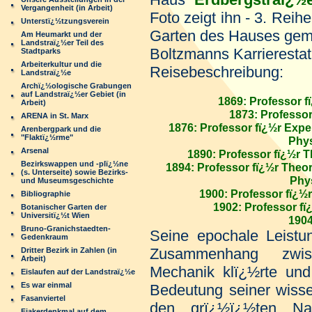
Vergangenheit (in Arbeit)
Foto zeigt ihn - 3. Reihe
Unterstï¿½tzungsverein
Garten des Hauses geme
Am Heumarkt und der
Landstraï¿½er Teil des
Boltzmanns Karrierestat
Stadtparks
Arbeiterkultur und die
Reisebeschreibung:
Landstraï¿½e
Archï¿½ologische Grabungen
auf Landstraï¿½er Gebiet (in
1869: Professor f
Arbeit)
1873: Professor
ARENA in St. Marx
1876: Professor fï¿½r Expe
Arenbergpark und die
"Flaktï¿½rme"
Phys
Arsenal
1890: Professor fï¿½r 
Bezirkswappen und -plï¿½ne
1894: Professor fï¿½r Theor
(s. Unterseite) sowie Bezirks-
Phys
und Museumsgeschichte
1900: Professor fï¿½r
Bibliographie
1902: Professor fï
Botanischer Garten der
Universitï¿½t Wien
1904
Bruno-Granichstaedten-
Seine epochale Leistu
Gedenkraum
Zusammenhang zwi
Dritter Bezirk in Zahlen (in
Arbeit)
Mechanik klï¿½rte und 
Eislaufen auf der Landstraï¿½e
Es war einmal
Bedeutung seiner wisse
Fasanviertel
den grï¿½ï¿½ten Nat
Fiakerdenkmal auf dem