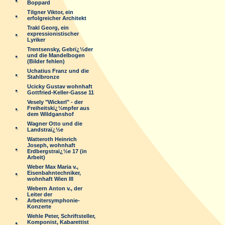
Boppard
Tilgner Viktor, ein
erfolgreicher Architekt
Trakl Georg, ein
expressionistischer
Lyriker
Trentsensky, Gebrï¿½der
und die Mandelbogen
(Bilder fehlen)
Uchatius Franz und die
Stahlbronze
Ucicky Gustav wohnhaft
Gottfried-Keller-Gasse 11
Vesely "Wickerl" - der
Freiheitskï¿½mpfer aus
dem Wildganshof
Wagner Otto und die
Landstraï¿½e
Watteroth Heinrich
Joseph, wohnhaft
Erdbergstraï¿½e 17 (in
Arbeit)
Weber Max Maria v.,
Eisenbahntechniker,
wohnhaft Wien III
Webern Anton v., der
Leiter der
Arbeitersymphonie-
Konzerte
Wehle Peter, Schriftsteller,
Komponist, Kabarettist