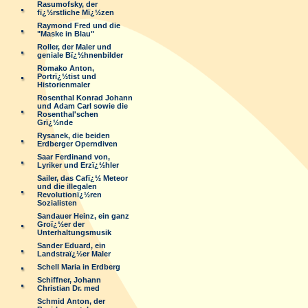
Rasumofsky, der
fï¿½rstliche Mï¿½zen
Raymond Fred und die
"Maske in Blau"
Roller, der Maler und
geniale Bï¿½hnenbilder
Romako Anton,
Portrï¿½tist und
Historienmaler
Rosenthal Konrad Johann
und Adam Carl sowie die
Rosenthal'schen
Grï¿½nde
Rysanek, die beiden
Erdberger Operndiven
Saar Ferdinand von,
Lyriker und Erzï¿½hler
Sailer, das Cafï¿½ Meteor
und die illegalen
Revolutionï¿½ren
Sozialisten
Sandauer Heinz, ein ganz
Groï¿½er der
Unterhaltungsmusik
Sander Eduard, ein
Landstraï¿½er Maler
Schell Maria in Erdberg
Schiffner, Johann
Christian Dr. med
Schmid Anton, der