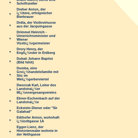
Schriftsteller
Dreher Anton, der
ï¿½ltere, erfolgreicher
Bierbrauer
Drdla, der Violinvirtuose
aus der Jacquingasse
Drimmel Heinrich -
Unterrichtsminister und
Wiener
Vizebï¿½rgermeister
Drory Henry, der
Englï¿½nder in Erdberg
Dukati Johann Baptist
(Bild fehlt)
Dumba, eine
Groï¿½handelsfamilie mit
Sitz im
Weiï¿½gerberviertel
Dworzak Karl, Leiter des
Landstraï¿½er
Mï¿½nnergesangvereins
Ebner-Eschenbach auf der
Landstraï¿½e
Eckstein-Diener oder "Sir
Galahad"
Edthofer Anton, wohnhaft
ï¿½lzeltgasse 1A
Egger-Lienz, der
Historienmaler wohnte in
der Veithgasse