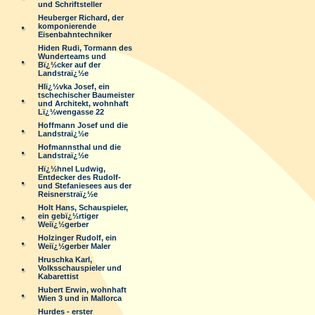
und Schriftsteller
Heuberger Richard, der
komponierende
Eisenbahntechniker
Hiden Rudi, Tormann des
Wunderteams und
Bï¿½cker auf der
Landstraï¿½e
Hlï¿½vka Josef, ein
tschechischer Baumeister
und Architekt, wohnhaft
Lï¿½wengasse 22
Hoffmann Josef und die
Landstraï¿½e
Hofmannsthal und die
Landstraï¿½e
Hï¿½hnel Ludwig,
Entdecker des Rudolf-
und Stefaniesees aus der
Reisnerstraï¿½e
Holt Hans, Schauspieler,
ein gebï¿½rtiger
Weiï¿½gerber
Holzinger Rudolf, ein
Weiï¿½gerber Maler
Hruschka Karl,
Volksschauspieler und
Kabarettist
Hubert Erwin, wohnhaft
Wien 3 und in Mallorca
Hurdes - erster