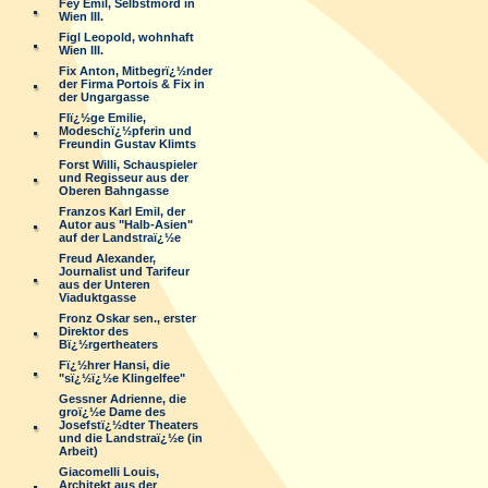
Fey Emil, Selbstmord in
Wien III.
Figl Leopold, wohnhaft
Wien III.
Fix Anton, Mitbegrï¿½nder
der Firma Portois & Fix in
der Ungargasse
Flï¿½ge Emilie,
Modeschï¿½pferin und
Freundin Gustav Klimts
Forst Willi, Schauspieler
und Regisseur aus der
Oberen Bahngasse
Franzos Karl Emil, der
Autor aus "Halb-Asien"
auf der Landstraï¿½e
Freud Alexander,
Journalist und Tarifeur
aus der Unteren
Viaduktgasse
Fronz Oskar sen., erster
Direktor des
Bï¿½rgertheaters
Fï¿½hrer Hansi, die
"sï¿½ï¿½e Klingelfee"
Gessner Adrienne, die
groï¿½e Dame des
Josefstï¿½dter Theaters
und die Landstraï¿½e (in
Arbeit)
Giacomelli Louis,
Architekt aus der