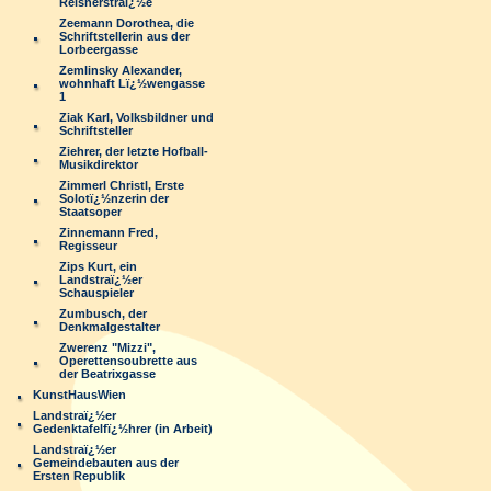
Reisnerstraï¿½e
Zeemann Dorothea, die
Schriftstellerin aus der
Lorbeergasse
Zemlinsky Alexander,
wohnhaft Lï¿½wengasse
1
Ziak Karl, Volksbildner und
Schriftsteller
Ziehrer, der letzte Hofball-
Musikdirektor
Zimmerl Christl, Erste
Solotï¿½nzerin der
Staatsoper
Zinnemann Fred,
Regisseur
Zips Kurt, ein
Landstraï¿½er
Schauspieler
Zumbusch, der
Denkmalgestalter
Zwerenz "Mizzi",
Operettensoubrette aus
der Beatrixgasse
KunstHausWien
Landstraï¿½er
Gedenktafelfï¿½hrer (in Arbeit)
Landstraï¿½er
Gemeindebauten aus der
Ersten Republik