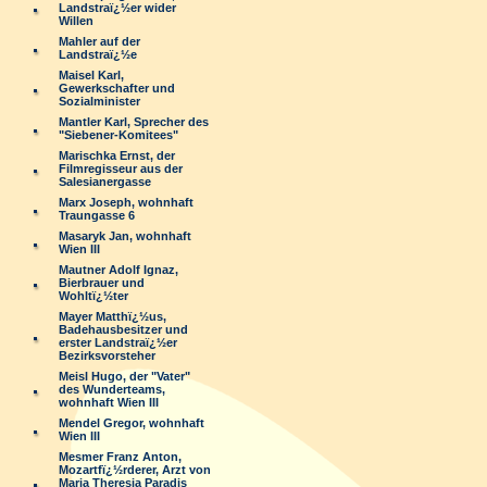
Landstraï¿½er wider
Willen
Mahler auf der
Landstraï¿½e
Maisel Karl,
Gewerkschafter und
Sozialminister
Mantler Karl, Sprecher des
"Siebener-Komitees"
Marischka Ernst, der
Filmregisseur aus der
Salesianergasse
Marx Joseph, wohnhaft
Traungasse 6
Masaryk Jan, wohnhaft
Wien III
Mautner Adolf Ignaz,
Bierbrauer und
Wohltï¿½ter
Mayer Matthï¿½us,
Badehausbesitzer und
erster Landstraï¿½er
Bezirksvorsteher
Meisl Hugo, der "Vater"
des Wunderteams,
wohnhaft Wien III
Mendel Gregor, wohnhaft
Wien III
Mesmer Franz Anton,
Mozartfï¿½rderer, Arzt von
Maria Theresia Paradis