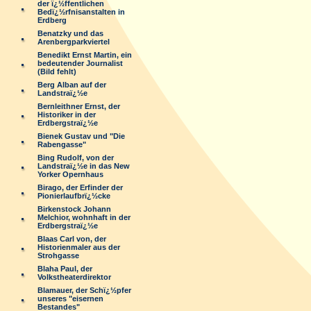
der ï¿½ffentlichen
Bedï¿½rfnisanstalten in
Erdberg
Benatzky und das
Arenbergparkviertel
Benedikt Ernst Martin, ein
bedeutender Journalist
(Bild fehlt)
Berg Alban auf der
Landstraï¿½e
Bernleithner Ernst, der
Historiker in der
Erdbergstraï¿½e
Bienek Gustav und "Die
Rabengasse"
Bing Rudolf, von der
Landstraï¿½e in das New
Yorker Opernhaus
Birago, der Erfinder der
Pionierlaufbrï¿½cke
Birkenstock Johann
Melchior, wohnhaft in der
Erdbergstraï¿½e
Blaas Carl von, der
Historienmaler aus der
Strohgasse
Blaha Paul, der
Volkstheaterdirektor
Blamauer, der Schï¿½pfer
unseres "eisernen
Bestandes"