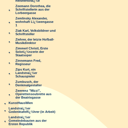
Reisnerstraï¿½e
Zeemann Dorothea, die
Schriftstellerin aus der
Lorbeergasse
Zemlinsky Alexander,
wohnhaft Lï¿½wengasse
1
Ziak Karl, Volksbildner und
Schriftsteller
Ziehrer, der letzte Hofball-
Musikdirektor
Zimmerl Christl, Erste
Solotï¿½nzerin der
Staatsoper
Zinnemann Fred,
Regisseur
Zips Kurt, ein
Landstraï¿½er
Schauspieler
Zumbusch, der
Denkmalgestalter
Zwerenz "Mizzi",
Operettensoubrette aus
der Beatrixgasse
KunstHausWien
Landstraï¿½er
Gedenktafelfï¿½hrer (in Arbeit)
Landstraï¿½er
Gemeindebauten aus der
Ersten Republik