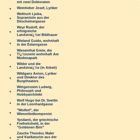
mit zwei Doktoraten
Weinheber Josef, Lyriker
Welitsch Ljuba,
Sopranistin aus der
Ditscheinergasse
Weyr Rudolf, der
erfolgreiche
Landstraï¿½er Bildhauer
Wieland Guido, wohnhaft
in der Eslarngasse
Wiesenthal Grete, die
Tï¿½nzerin wohnhaft Am
Modenapark
Wilder und die
Landstraï¿½e (in Arbeit)
Wildgans Anton, Lyriker
und Direktor des
Burgtheaters
Wittgenstein Ludwig,
Philosoph und
Hobbyarchitekt
Wolf Hugo bei Dr. Svetlin
in der Leonhardgasse
"Wolferl", der
Wienerliedkomponist
Ypsilanti, der griechische
Freiheitsheld, in der
"Goldenen Birn"
Zasche Theodor, Maler
und Karikaturist aus der