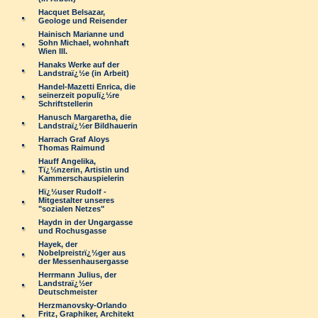
Hacquet Belsazar,
Geologe und Reisender
Hainisch Marianne und
Sohn Michael, wohnhaft
Wien III.
Hanaks Werke auf der
Landstraï¿½e (in Arbeit)
Handel-Mazetti Enrica, die
seinerzeit populï¿½re
Schriftstellerin
Hanusch Margaretha, die
Landstraï¿½er Bildhauerin
Harrach Graf Aloys
Thomas Raimund
Hauff Angelika,
Tï¿½nzerin, Artistin und
Kammerschauspielerin
Hï¿½user Rudolf -
Mitgestalter unseres
"sozialen Netzes"
Haydn in der Ungargasse
und Rochusgasse
Hayek, der
Nobelpreistrï¿½ger aus
der Messenhausergasse
Herrmann Julius, der
Landstraï¿½er
Deutschmeister
Herzmanovsky-Orlando
Fritz, Graphiker, Architekt