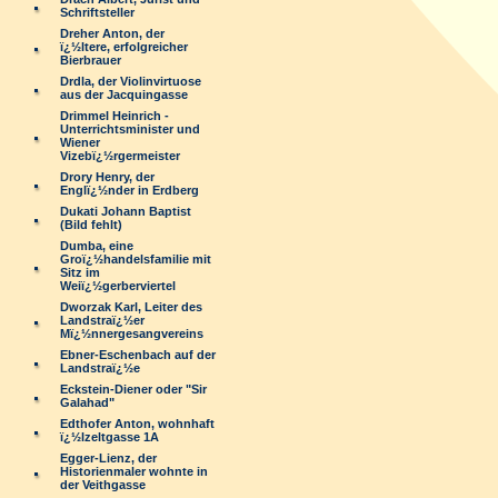
Schriftsteller
Dreher Anton, der
ï¿½ltere, erfolgreicher
Bierbrauer
Drdla, der Violinvirtuose
aus der Jacquingasse
Drimmel Heinrich -
Unterrichtsminister und
Wiener
Vizebï¿½rgermeister
Drory Henry, der
Englï¿½nder in Erdberg
Dukati Johann Baptist
(Bild fehlt)
Dumba, eine
Groï¿½handelsfamilie mit
Sitz im
Weiï¿½gerberviertel
Dworzak Karl, Leiter des
Landstraï¿½er
Mï¿½nnergesangvereins
Ebner-Eschenbach auf der
Landstraï¿½e
Eckstein-Diener oder "Sir
Galahad"
Edthofer Anton, wohnhaft
ï¿½lzeltgasse 1A
Egger-Lienz, der
Historienmaler wohnte in
der Veithgasse