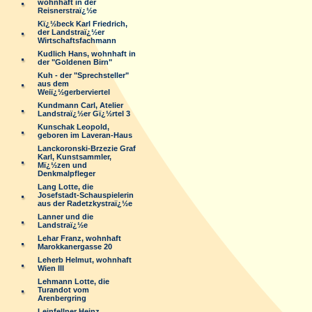
wohnhaft in der
Reisnerstraï¿½e
Kï¿½beck Karl Friedrich,
der Landstraï¿½er
Wirtschaftsfachmann
Kudlich Hans, wohnhaft in
der "Goldenen Birn"
Kuh - der "Sprechsteller"
aus dem
Weiï¿½gerberviertel
Kundmann Carl, Atelier
Landstraï¿½er Gï¿½rtel 3
Kunschak Leopold,
geboren im Laveran-Haus
Lanckoronski-Brzezie Graf
Karl, Kunstsammler,
Mï¿½zen und
Denkmalpfleger
Lang Lotte, die
Josefstadt-Schauspielerin
aus der Radetzkystraï¿½e
Lanner und die
Landstraï¿½e
Lehar Franz, wohnhaft
Marokkanergasse 20
Leherb Helmut, wohnhaft
Wien III
Lehmann Lotte, die
Turandot vom
Arenbergring
Leinfellner Heinz,