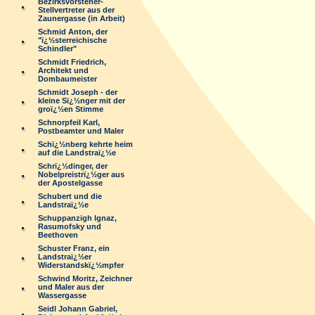
Bezirksvorsteher-
Stellvertreter aus der
Zaunergasse (in Arbeit)
Schmid Anton, der
"ï¿½sterreichische
Schindler"
Schmidt Friedrich,
Architekt und
Dombaumeister
Schmidt Joseph - der
kleine Sï¿½nger mit der
groï¿½en Stimme
Schnorpfeil Karl,
Postbeamter und Maler
Schï¿½nberg kehrte heim
auf die Landstraï¿½e
Schrï¿½dinger, der
Nobelpreistrï¿½ger aus
der Apostelgasse
Schubert und die
Landstraï¿½e
Schuppanzigh Ignaz,
Rasumofsky und
Beethoven
Schuster Franz, ein
Landstraï¿½er
Widerstandskï¿½mpfer
Schwind Moritz, Zeichner
und Maler aus der
Wassergasse
Seidl Johann Gabriel,