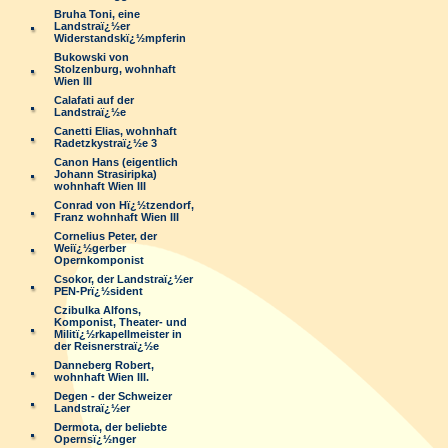
Bruha Toni, eine
Landstraï¿½er
Widerstandskï¿½mpferin
Bukowski von
Stolzenburg, wohnhaft
Wien III
Calafati auf der
Landstraï¿½e
Canetti Elias, wohnhaft
Radetzkystraï¿½e 3
Canon Hans (eigentlich
Johann Strasiripka)
wohnhaft Wien III
Conrad von Hï¿½tzendorf,
Franz wohnhaft Wien III
Cornelius Peter, der
Weiï¿½gerber
Opernkomponist
Csokor, der Landstraï¿½er
PEN-Prï¿½sident
Czibulka Alfons,
Komponist, Theater- und
Militï¿½rkapellmeister in
der Reisnerstraï¿½e
Danneberg Robert,
wohnhaft Wien III.
Degen - der Schweizer
Landstraï¿½er
Dermota, der beliebte
Opernsï¿½nger