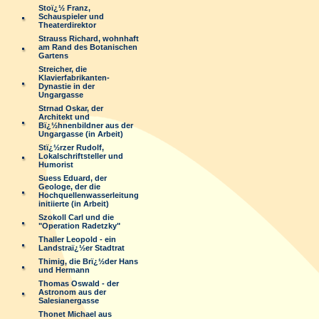
Stoï¿½ Franz,
Schauspieler und
Theaterdirektor
Strauss Richard, wohnhaft
am Rand des Botanischen
Gartens
Streicher, die
Klavierfabrikanten-
Dynastie in der
Ungargasse
Strnad Oskar, der
Architekt und
Bï¿½hnenbildner aus der
Ungargasse (in Arbeit)
Stï¿½rzer Rudolf,
Lokalschriftsteller und
Humorist
Suess Eduard, der
Geologe, der die
Hochquellenwasserleitung
initiierte (in Arbeit)
Szokoll Carl und die
"Operation Radetzky"
Thaller Leopold - ein
Landstraï¿½er Stadtrat
Thimig, die Brï¿½der Hans
und Hermann
Thomas Oswald - der
Astronom aus der
Salesianergasse
Thonet Michael aus