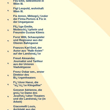
Fey Emil, Selbstmord in
Wien III.
Figl Leopold, wohnhaft
Wien III.
Fix Anton, Mitbegrï¿½nder
der Firma Portois & Fix in
der Ungargasse
Flï¿½ge Emilie,
Modeschï¿½pferin und
Freundin Gustav Klimts
Forst Willi, Schauspieler
und Regisseur aus der
Oberen Bahngasse
Franzos Karl Emil, der
Autor aus "Halb-Asien"
auf der Landstraï¿½e
Freud Alexander,
Journalist und Tarifeur
aus der Unteren
Viaduktgasse
Fronz Oskar sen., erster
Direktor des
Bï¿½rgertheaters
Fï¿½hrer Hansi, die
"sï¿½ï¿½e Klingelfee"
Gessner Adrienne, die
groï¿½e Dame des
Josefstï¿½dter Theaters
und die Landstraï¿½e (in
Arbeit)
Giacomelli Louis,
Architekt aus der