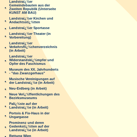
Landstraï¿½er
Gemeindebauten aus der
Zweiten Republik (Unterseite
KUNST AM BAU)
Landstraï¿½er Kirchen und
Andachtsstï¿½tten
Landstraï¿½er Sportasse
Landstraï¿½er Theater (in
Vorbereitung)
Landstraï¿½er
Verkehrsflï¿½chenverzeichnis
(in Arbeit)
Landstraï¿½er
Widerstandskï¿½mpfer und
Opfer des Faschismus
Museum des XX. Jahrhunderts
- "das Zwanzgerhaus"
Musische Vereinigungen auf
der Landstraï¿½e (in Arbeit)
Neu-Erdberg (in Arbeit)
Neue Verï¿½ffentlichungen des
Bezirksmuseums
Palï¿½ste auf der
Landstraï¿½e (in Arbeit)
Portois & Fix-Haus in der
Ungargasse
Prominenz und deren
Gedenkstï¿½tten auf der
Landstraï¿½e (in Arbeit)
Rettung Wien