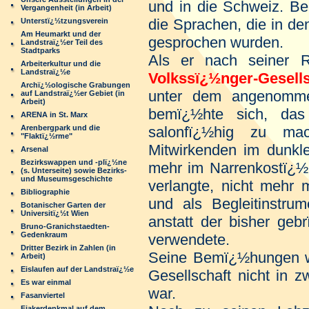
und in die Schweiz. Bei
Vergangenheit (in Arbeit)
die Sprachen, die in d
Unterstï¿½tzungsverein
Am Heumarkt und der
gesprochen wurden.
Landstraï¿½er Teil des
Stadtparks
Als er nach seiner 
Arbeiterkultur und die
Landstraï¿½e
Volkssï¿½nger-Gesell
Archï¿½ologische Grabungen
unter dem angenomm
auf Landstraï¿½er Gebiet (in
Arbeit)
bemï¿½hte sich, das
ARENA in St. Marx
Arenbergpark und die
salonfï¿½hig zu ma
"Flaktï¿½rme"
Mitwirkenden im dunkl
Arsenal
Bezirkswappen und -plï¿½ne
mehr im Narrenkostï¿½m 
(s. Unterseite) sowie Bezirks-
und Museumsgeschichte
verlangte, nicht mehr
Bibliographie
und als Begleitinstr
Botanischer Garten der
Universitï¿½t Wien
anstatt der bisher geb
Bruno-Granichstaedten-
Gedenkraum
verwendete.
Dritter Bezirk in Zahlen (in
Seine Bemï¿½hungen wa
Arbeit)
Eislaufen auf der Landstraï¿½e
Gesellschaft nicht in z
Es war einmal
war.
Fasanviertel
Fiakerdenkmal auf dem