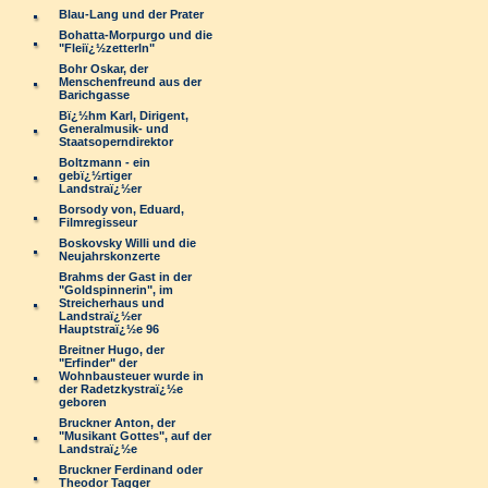
Blau-Lang und der Prater
Bohatta-Morpurgo und die
"Fleiï¿½zetterln"
Bohr Oskar, der
Menschenfreund aus der
Barichgasse
Bï¿½hm Karl, Dirigent,
Generalmusik- und
Staatsoperndirektor
Boltzmann - ein
gebï¿½rtiger
Landstraï¿½er
Borsody von, Eduard,
Filmregisseur
Boskovsky Willi und die
Neujahrskonzerte
Brahms der Gast in der
"Goldspinnerin", im
Streicherhaus und
Landstraï¿½er
Hauptstraï¿½e 96
Breitner Hugo, der
"Erfinder" der
Wohnbausteuer wurde in
der Radetzkystraï¿½e
geboren
Bruckner Anton, der
"Musikant Gottes", auf der
Landstraï¿½e
Bruckner Ferdinand oder
Theodor Tagger