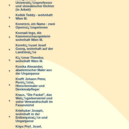
Universitï¿½tsprofessor
und slowakischer Dichter
(in Arbeit)
Kollek Teddy - wohnhaft
Wien III.
Konetzni, ein Name - zwei
Opernsï¿½ngerinnen
Konradi Inge, die
Kammerschauspielerin
wohnhaft Wien III.
Kornhï¿½usel Josef
Georg, wohnhaft auf der
Landstraï¿½e
Kï¿½rner Theodor,
wohnhaft Wien III.
Kostka Alexander,
akademischer Maler aus
der Ungargasse
Krafft Johann Peter,
Portrï¿½tist,
Historienmaler und
Denkmalpfleger
Kraus, "Die Fackel", das
Weiï¿½gerberviertel und
seine Verwandtschaft im
Fasanviertel
Kriehuber Joseph,
wohnhaft in der
Erdbergstraï¿½e und
Ungargasse
Krips Prof. Josef,