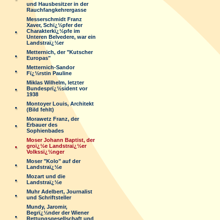
und Hausbesitzer in der
Rauchfangkehrergasse
Messerschmidt Franz
Xaver, Schï¿½pfer der
Charakterkï¿½pfe im
Unteren Belvedere, war ein
Landstraï¿½er
Metternich, der "Kutscher
Europas"
Metternich-Sandor
Fï¿½rstin Pauline
Miklas Wilhelm, letzter
Bundesprï¿½sident vor
1938
Montoyer Louis, Architekt
(Bild fehlt)
Morawetz Franz, der
Erbauer des
Sophienbades
Moser Johann Baptist, der
groï¿½e Landstraï¿½er
Volkssï¿½nger
Moser "Kolo" auf der
Landstraï¿½e
Mozart und die
Landstraï¿½e
Muhr Adelbert, Journalist
und Schriftsteller
Mundy, Jaromir,
Begrï¿½nder der Wiener
Rettungsgesellschaft und