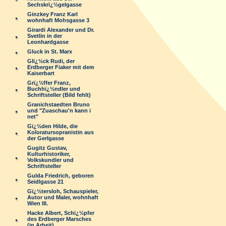
Sechskrï¿½gelgasse
Ginzkey Franz Karl
wohnhaft Mohsgasse 3
Girardi Alexander und Dr.
Svetlin in der
Leonhardgasse
Gluck in St. Marx
Glï¿½ck Rudi, der
Erdberger Fiaker mit dem
Kaiserbart
Grï¿½ffer Franz,
Buchhï¿½ndler und
Schriftsteller (Bild fehlt)
Granichstaedten Bruno
und "Zuaschau'n kann i
net"
Gï¿½den Hilde, die
Koloratursopranistin aus
der Gerlgasse
Gugitz Gustav,
Kulturhistoriker,
Volkskundler und
Schriftsteller
Gulda Friedrich, geboren
Seidlgasse 21
Gï¿½tersloh, Schauspieler,
Autor und Maler, wohnhaft
Wien III.
Hacke Albert, Schï¿½pfer
des Erdberger Marsches
(in Arbeit)