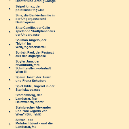
Dichter und Archï¿½ologe
Seipel Ignaz, der
politische Prï¿½lat
Sina, die Bankierfamilie in
der Ungargasse und
Beatrixgasse
Sitte Camillo, der Cello
spielende Stadtplaner aus
der Ungargasse
Soliman Angelo, der
"Mohr" im
Weiï¿½gerberviertel
Sorbait Paul, der Pestarzt
aus der Ungargasse
Soyfer Jura, der
revolutionï¿½re
Schriftsteller, wohnhaft
Wien III
Spaun Josef, der Jurist
und Franz Schubert
Spiel Hilde, Jugend in der
Stanislausgasse
Starhemberg, der
Landstraï¿½er
Heimwehrfï¿½hrer
Steinbrecher Alexander
und "Die Gigerln von
Wien" (Bild fehlt)
Stifter - das
Mehrfachtalent - und die
Landstraï¿½e