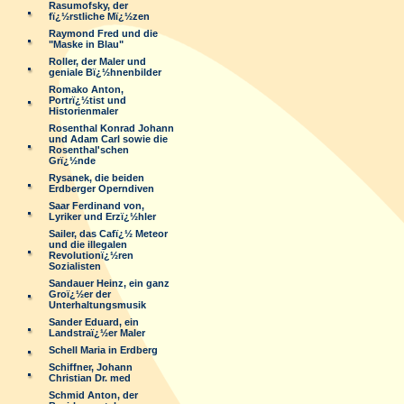
Rasumofsky, der
fï¿½rstliche Mï¿½zen
Raymond Fred und die
"Maske in Blau"
Roller, der Maler und
geniale Bï¿½hnenbilder
Romako Anton,
Portrï¿½tist und
Historienmaler
Rosenthal Konrad Johann
und Adam Carl sowie die
Rosenthal'schen
Grï¿½nde
Rysanek, die beiden
Erdberger Operndiven
Saar Ferdinand von,
Lyriker und Erzï¿½hler
Sailer, das Cafï¿½ Meteor
und die illegalen
Revolutionï¿½ren
Sozialisten
Sandauer Heinz, ein ganz
Groï¿½er der
Unterhaltungsmusik
Sander Eduard, ein
Landstraï¿½er Maler
Schell Maria in Erdberg
Schiffner, Johann
Christian Dr. med
Schmid Anton, der