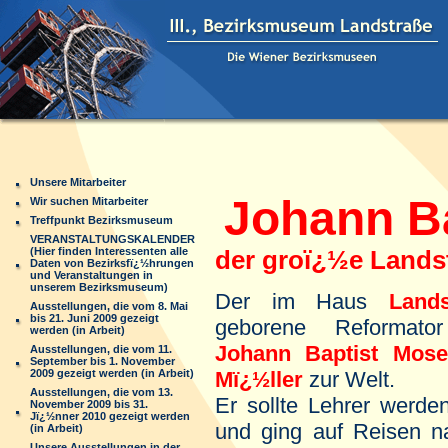
Unsere Mitarbeiter
Johann Ba
Wir suchen Mitarbeiter
Treffpunkt Bezirksmuseum
VERANSTALTUNGSKALENDER
(Hier finden Interessenten alle
der groï¿½e Lands
Daten von Bezirksfï¿½hrungen
und Veranstaltungen in
unserem Bezirksmuseum)
Der im Haus
Land
Ausstellungen, die vom 8. Mai
bis 21. Juni 2009 gezeigt
geborene Reformato
werden (in Arbeit)
Johann Baptist Mose
Ausstellungen, die vom 11.
September bis 1. November
2009 gezeigt werden (in Arbeit)
Mï¿½ller
zur Welt.
Ausstellungen, die vom 13.
Er sollte Lehrer werde
November 2009 bis 31.
Jï¿½nner 2010 gezeigt werden
und ging auf Reisen na
(in Arbeit)
Unsere Ausstellungen in der