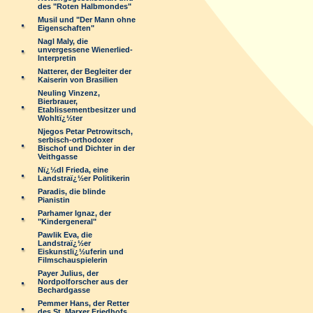
des "Roten Halbmondes"
Musil und "Der Mann ohne
Eigenschaften"
Nagl Maly, die
unvergessene Wienerlied-
Interpretin
Natterer, der Begleiter der
Kaiserin von Brasilien
Neuling Vinzenz,
Bierbrauer,
Etablissementbesitzer und
Wohltï¿½ter
Njegos Petar Petrowitsch,
serbisch-orthodoxer
Bischof und Dichter in der
Veithgasse
Nï¿½dl Frieda, eine
Landstraï¿½er Politikerin
Paradis, die blinde
Pianistin
Parhamer Ignaz, der
"Kindergeneral"
Pawlik Eva, die
Landstraï¿½er
Eiskunstlï¿½uferin und
Filmschauspielerin
Payer Julius, der
Nordpolforscher aus der
Bechardgasse
Pemmer Hans, der Retter
des St. Marxer Friedhofs