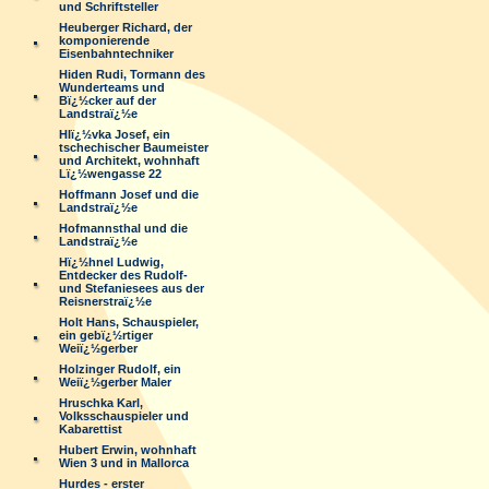
und Schriftsteller
Heuberger Richard, der
komponierende
Eisenbahntechniker
Hiden Rudi, Tormann des
Wunderteams und
Bï¿½cker auf der
Landstraï¿½e
Hlï¿½vka Josef, ein
tschechischer Baumeister
und Architekt, wohnhaft
Lï¿½wengasse 22
Hoffmann Josef und die
Landstraï¿½e
Hofmannsthal und die
Landstraï¿½e
Hï¿½hnel Ludwig,
Entdecker des Rudolf-
und Stefaniesees aus der
Reisnerstraï¿½e
Holt Hans, Schauspieler,
ein gebï¿½rtiger
Weiï¿½gerber
Holzinger Rudolf, ein
Weiï¿½gerber Maler
Hruschka Karl,
Volksschauspieler und
Kabarettist
Hubert Erwin, wohnhaft
Wien 3 und in Mallorca
Hurdes - erster