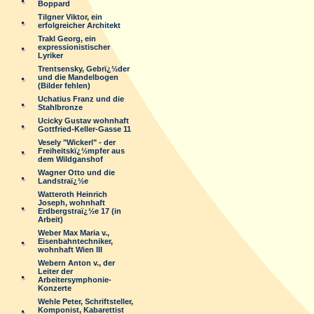
Boppard
Tilgner Viktor, ein
erfolgreicher Architekt
Trakl Georg, ein
expressionistischer
Lyriker
Trentsensky, Gebrï¿½der
und die Mandelbogen
(Bilder fehlen)
Uchatius Franz und die
Stahlbronze
Ucicky Gustav wohnhaft
Gottfried-Keller-Gasse 11
Vesely "Wickerl" - der
Freiheitskï¿½mpfer aus
dem Wildganshof
Wagner Otto und die
Landstraï¿½e
Watteroth Heinrich
Joseph, wohnhaft
Erdbergstraï¿½e 17 (in
Arbeit)
Weber Max Maria v.,
Eisenbahntechniker,
wohnhaft Wien III
Webern Anton v., der
Leiter der
Arbeitersymphonie-
Konzerte
Wehle Peter, Schriftsteller,
Komponist, Kabarettist