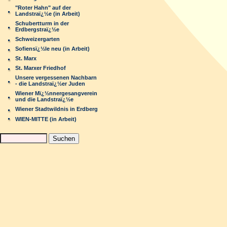
"Roter Hahn" auf der
Landstraï¿½e (in Arbeit)
Schubertturm in der
Erdbergstraï¿½e
Schweizergarten
Sofiensï¿½le neu (in Arbeit)
St. Marx
St. Marxer Friedhof
Unsere vergessenen Nachbarn
- die Landstraï¿½er Juden
Wiener Mï¿½nnergesangverein
und die Landstraï¿½e
Wiener Stadtwildnis in Erdberg
WIEN-MITTE (in Arbeit)