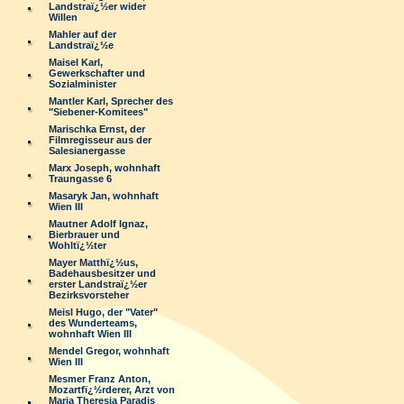
Landstraï¿½er wider
Willen
Mahler auf der
Landstraï¿½e
Maisel Karl,
Gewerkschafter und
Sozialminister
Mantler Karl, Sprecher des
"Siebener-Komitees"
Marischka Ernst, der
Filmregisseur aus der
Salesianergasse
Marx Joseph, wohnhaft
Traungasse 6
Masaryk Jan, wohnhaft
Wien III
Mautner Adolf Ignaz,
Bierbrauer und
Wohltï¿½ter
Mayer Matthï¿½us,
Badehausbesitzer und
erster Landstraï¿½er
Bezirksvorsteher
Meisl Hugo, der "Vater"
des Wunderteams,
wohnhaft Wien III
Mendel Gregor, wohnhaft
Wien III
Mesmer Franz Anton,
Mozartfï¿½rderer, Arzt von
Maria Theresia Paradis