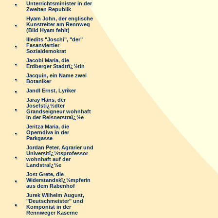
Unterrichtsminister in der
Zweiten Republik
Hyam John, der englische
Kunstreiter am Rennweg
(Bild Hyam fehlt)
Illedits "Joschi", "der"
Fasanviertler
Sozialdemokrat
Jacobi Maria, die
Erdberger Stadtrï¿½tin
Jacquin, ein Name zwei
Botaniker
Jandl Ernst, Lyriker
Jaray Hans, der
Josefstï¿½dter
Grandseigneur wohnhaft
in der Reisnerstraï¿½e
Jeritza Maria, die
Operndiva in der
Parkgasse
Jordan Peter, Agrarier und
Universitï¿½tsprofessor
wohnhaft auf der
Landstraï¿½e
Jost Grete, die
Widerstandskï¿½mpferin
aus dem Rabenhof
Jurek Wilhelm August,
"Deutschmeister" und
Komponist in der
Rennweger Kaserne