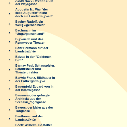
Aslan Raoul, wohnhaft in
der Weyrgasse
Augustin N.: War "der
liebe Augustin" nicht
doch ein Landstraï¿½er?
Bacher Rudolf, ein
Weiï¿½gerber Maler
Bachmann im
"Ungargassenland"
Bï¿½uerle und das
Rennweger Theater
Bahr Hermann auf der
Landstraï¿½e
Balzac in der "Goldenen
Birn"
Barnay Paul, Schauspieler,
Schriftsteller und
Theaterdirektor
Barwig Franz, Bildhauer in
der Erdbergstraï¿½e
Bauernfeld Eduard von in
der Beatrixgasse
Baumann, der gefragte
Architekt aus der
Sechskrï¿½gelgasse
Bayros, der Maler aus der
Tongasse
Beethoven auf der
Landstraï¿½e
Beetz Wilhelm, Gestalter