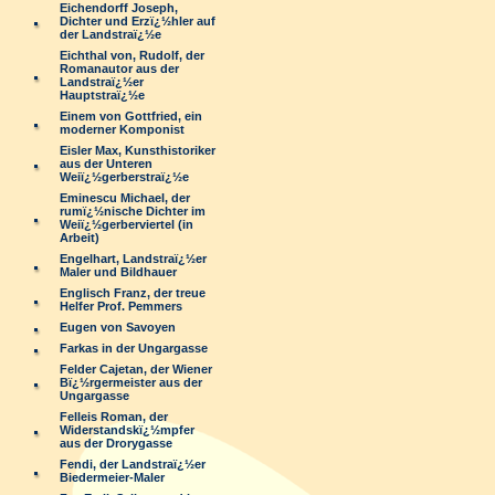
Eichendorff Joseph,
Dichter und Erzï¿½hler auf
der Landstraï¿½e
Eichthal von, Rudolf, der
Romanautor aus der
Landstraï¿½er
Hauptstraï¿½e
Einem von Gottfried, ein
moderner Komponist
Eisler Max, Kunsthistoriker
aus der Unteren
Weiï¿½gerberstraï¿½e
Eminescu Michael, der
rumï¿½nische Dichter im
Weiï¿½gerberviertel (in
Arbeit)
Engelhart, Landstraï¿½er
Maler und Bildhauer
Englisch Franz, der treue
Helfer Prof. Pemmers
Eugen von Savoyen
Farkas in der Ungargasse
Felder Cajetan, der Wiener
Bï¿½rgermeister aus der
Ungargasse
Felleis Roman, der
Widerstandskï¿½mpfer
aus der Drorygasse
Fendi, der Landstraï¿½er
Biedermeier-Maler