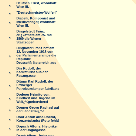
Deutsch Ernst, wohnhaft
Wien III.
"Deutschmeister-Wolferl"
Diabelli, Komponist und
Musikverleger, wohnhaft
Wien III.
Dingelstedt Franz
erï¿½ffnete am 25. Mai
1869 die Wiener
Staatsoper
Dinghofer Franz rief am
12. November 1918 von
der Parlamentsrampe die
Republik
Deutschï¿½sterreich aus
Dirr Rudolf, der
Karikaturist aus der
Fasangasse
Ditmar Karl Rudolf, der
Erdberger
Petroleumlampenfabrikant
Doderer Heimito von,
Kindheit und Jugend im
Weiï¿½gerberviertel
Donner Georg Raphael auf
der Landstraï¿½e
Door Anton alias Doctor,
Konzertpianist (Foto fehlt)
Dopsch Alfons, Historiker
in der Ungargasse
Drach Albert, Jurist und