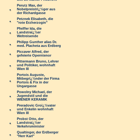
Perutz Max, der
Nobelpreistrï¿½ger aus
der Richardgasse
Petznek Elisabeth, die
"rote Erzherzogin"
Pfeiffer Ida, die
Landstraï¿½er
Weltreisende
Philipp Gunther alias Dr.
med. Placheta aus Erdberg
Piccaver Alfred, der
gefeierte Operntenor
Pittermann Bruno, Lehrer
und Politiker, wohnhaft
Wien III
Portois Auguste,
Mitbegrï¿½nder der Firma
Portois & Fix in der
Ungargasse
Powolny Michael, der
Jugendstil und die
WIENER KERAMIK
Preradovic Groï¿½vater
und Enkelin wohnhaft
Wien III
Probst Otto, der
Landstraï¿½er
Verkehrsminister
Qualtinger, der Erdberger
"Herr Karl"