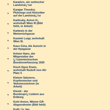
Karadzic, ein serbischer
Landstraï¿½er
Karajan Theodor,
Philologe und Historiker
auf der Landstraï¿½e
Karlinsky, Anton H.,
wohnhaft Wien III (Bild
fehlt, in Arbeit)
Karlweis in der
Metternichgasse
Kasimir Luigi, wohnhaft
Wien III.
Kaus Gina, die Autorin in
der Hyegasse
Kelsen Hans, der
Mitgestalter der
ï¿½sterreichischen
Bundesverfassung 1920
Kisch Egon Erwin,
wohnhaft Rudolf-von-Alt-
Platz 5
Kleiner Salomon,
Kupferstecher und
Vedutenzeichner (in
Arbeit)
Klestil - der
Bundesprï¿½sident aus
Erdberg
Kohl Anton, Wiener GR-
Abgeordneter (Bild fehlt)
Kollï¿½r Jan,