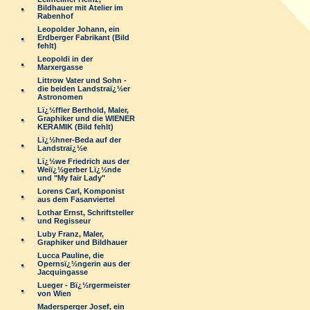
Bildhauer mit Atelier im
Rabenhof
Leopolder Johann, ein
Erdberger Fabrikant (Bild
fehlt)
Leopoldi in der
Marxergasse
Littrow Vater und Sohn -
die beiden Landstraï¿½er
Astronomen
Lï¿½ffler Berthold, Maler,
Graphiker und die WIENER
KERAMIK (Bild fehlt)
Lï¿½hner-Beda auf der
Landstraï¿½e
Lï¿½we Friedrich aus der
Weiï¿½gerber Lï¿½nde
und "My fair Lady"
Lorens Carl, Komponist
aus dem Fasanviertel
Lothar Ernst, Schriftsteller
und Regisseur
Luby Franz, Maler,
Graphiker und Bildhauer
Lucca Pauline, die
Opernsï¿½ngerin aus der
Jacquingasse
Lueger - Bï¿½rgermeister
von Wien
Madersperger Josef, ein