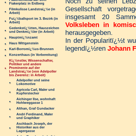
Noch zu seinen Lebz
Fiakerplatz in Erdberg
Gesellschaft vorgetr
Filmkulisse Landstraï¿½e (in
Arbeit)
insgesamt 20 Samm
Fuï¿½ballsport im 3. Bezirk (in
Arbeit)
Volksleben in komis
Gedenkstï¿½tten, Hauszeichen
herausgegeben.
und Denkmï¿½ler (in Arbeit)
Hauptmï¿½nzamt
In der Popularitï¿½t w
Haus Wittgenstein
legendï¿½ren
Johann F
Karl-Borromï¿½us-Brunnen
Konzerthaus (in Vorbereitung)
Kï¿½nstler, Wissenschafter,
Politiker und andere
Prominente auf der
Landstraï¿½e (von Adelpoller
bis Zwerenz: in Arbeit)
Adelpoller und seine
Lokomotive
Agricola Carl, Maler und
Kupferstecher
Aichinger Ilse, wohnhaft
Hohlweggasse 1
Althan, Graf Gundacker
Andri Ferdinand, Maler
und Graphiker
Aschbach Joseph, der
Historiker aus der
Lagergasse