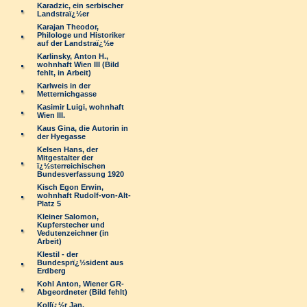
Karadzic, ein serbischer
Landstraï¿½er
Karajan Theodor,
Philologe und Historiker
auf der Landstraï¿½e
Karlinsky, Anton H.,
wohnhaft Wien III (Bild
fehlt, in Arbeit)
Karlweis in der
Metternichgasse
Kasimir Luigi, wohnhaft
Wien III.
Kaus Gina, die Autorin in
der Hyegasse
Kelsen Hans, der
Mitgestalter der
ï¿½sterreichischen
Bundesverfassung 1920
Kisch Egon Erwin,
wohnhaft Rudolf-von-Alt-
Platz 5
Kleiner Salomon,
Kupferstecher und
Vedutenzeichner (in
Arbeit)
Klestil - der
Bundesprï¿½sident aus
Erdberg
Kohl Anton, Wiener GR-
Abgeordneter (Bild fehlt)
Kollï¿½r Jan,