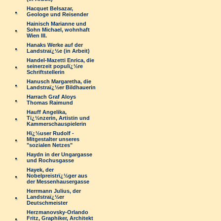
Hacquet Belsazar,
Geologe und Reisender
Hainisch Marianne und
Sohn Michael, wohnhaft
Wien III.
Hanaks Werke auf der
Landstraï¿½e (in Arbeit)
Handel-Mazetti Enrica, die
seinerzeit populï¿½re
Schriftstellerin
Hanusch Margaretha, die
Landstraï¿½er Bildhauerin
Harrach Graf Aloys
Thomas Raimund
Hauff Angelika,
Tï¿½nzerin, Artistin und
Kammerschauspielerin
Hï¿½user Rudolf -
Mitgestalter unseres
"sozialen Netzes"
Haydn in der Ungargasse
und Rochusgasse
Hayek, der
Nobelpreistrï¿½ger aus
der Messenhausergasse
Herrmann Julius, der
Landstraï¿½er
Deutschmeister
Herzmanovsky-Orlando
Fritz, Graphiker, Architekt