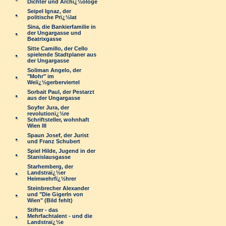
Dichter und Archï¿½ologe
Seipel Ignaz, der
politische Prï¿½lat
Sina, die Bankierfamilie in
der Ungargasse und
Beatrixgasse
Sitte Camillo, der Cello
spielende Stadtplaner aus
der Ungargasse
Soliman Angelo, der
"Mohr" im
Weiï¿½gerberviertel
Sorbait Paul, der Pestarzt
aus der Ungargasse
Soyfer Jura, der
revolutionï¿½re
Schriftsteller, wohnhaft
Wien III
Spaun Josef, der Jurist
und Franz Schubert
Spiel Hilde, Jugend in der
Stanislausgasse
Starhemberg, der
Landstraï¿½er
Heimwehrfï¿½hrer
Steinbrecher Alexander
und "Die Gigerln von
Wien" (Bild fehlt)
Stifter - das
Mehrfachtalent - und die
Landstraï¿½e