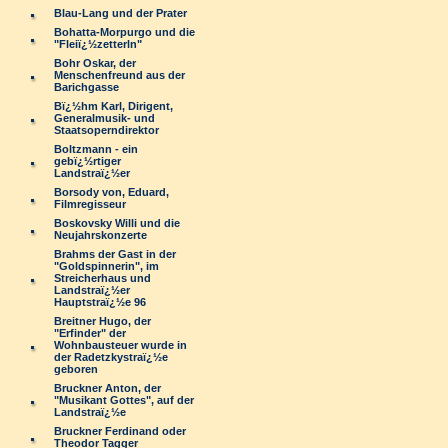
Blau-Lang und der Prater
Bohatta-Morpurgo und die
"Fleiï¿½zetterln"
Bohr Oskar, der
Menschenfreund aus der
Barichgasse
Bï¿½hm Karl, Dirigent,
Generalmusik- und
Staatsoperndirektor
Boltzmann - ein
gebï¿½rtiger
Landstraï¿½er
Borsody von, Eduard,
Filmregisseur
Boskovsky Willi und die
Neujahrskonzerte
Brahms der Gast in der
"Goldspinnerin", im
Streicherhaus und
Landstraï¿½er
Hauptstraï¿½e 96
Breitner Hugo, der
"Erfinder" der
Wohnbausteuer wurde in
der Radetzkystraï¿½e
geboren
Bruckner Anton, der
"Musikant Gottes", auf der
Landstraï¿½e
Bruckner Ferdinand oder
Theodor Tagger