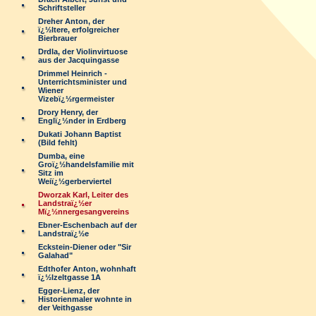
Schriftsteller
Dreher Anton, der
ï¿½ltere, erfolgreicher
Bierbrauer
Drdla, der Violinvirtuose
aus der Jacquingasse
Drimmel Heinrich -
Unterrichtsminister und
Wiener
Vizebï¿½rgermeister
Drory Henry, der
Englï¿½nder in Erdberg
Dukati Johann Baptist
(Bild fehlt)
Dumba, eine
Groï¿½handelsfamilie mit
Sitz im
Weiï¿½gerberviertel
Dworzak Karl, Leiter des
Landstraï¿½er
Mï¿½nnergesangvereins
Ebner-Eschenbach auf der
Landstraï¿½e
Eckstein-Diener oder "Sir
Galahad"
Edthofer Anton, wohnhaft
ï¿½lzeltgasse 1A
Egger-Lienz, der
Historienmaler wohnte in
der Veithgasse