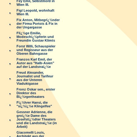
Fey Emil, Selbstmord in
Wien III.
Figl Leopold, wohnhaft
Wien III.
Fix Anton, Mitbegrï¿½nder
der Firma Portois & Fix in
der Ungargasse
Flï¿½ge Emilie,
Modeschï¿½pferin und
Freundin Gustav Klimts
Forst Willi, Schauspieler
und Regisseur aus der
Oberen Bahngasse
Franzos Karl Emil, der
Autor aus "Halb-Asien"
auf der Landstraï¿½e
Freud Alexander,
Journalist und Tarifeur
aus der Unteren
Viaduktgasse
Fronz Oskar sen., erster
Direktor des
Bï¿½rgertheaters
Fï¿½hrer Hansi, die
"sï¿½ï¿½e Klingelfee"
Gessner Adrienne, die
groï¿½e Dame des
Josefstï¿½dter Theaters
und die Landstraï¿½e (in
Arbeit)
Giacomelli Louis,
Architekt aus der