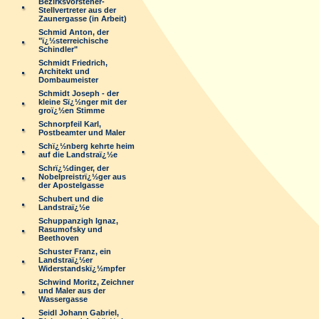
Bezirksvorsteher-
Stellvertreter aus der
Zaunergasse (in Arbeit)
Schmid Anton, der
"ï¿½sterreichische
Schindler"
Schmidt Friedrich,
Architekt und
Dombaumeister
Schmidt Joseph - der
kleine Sï¿½nger mit der
groï¿½en Stimme
Schnorpfeil Karl,
Postbeamter und Maler
Schï¿½nberg kehrte heim
auf die Landstraï¿½e
Schrï¿½dinger, der
Nobelpreistrï¿½ger aus
der Apostelgasse
Schubert und die
Landstraï¿½e
Schuppanzigh Ignaz,
Rasumofsky und
Beethoven
Schuster Franz, ein
Landstraï¿½er
Widerstandskï¿½mpfer
Schwind Moritz, Zeichner
und Maler aus der
Wassergasse
Seidl Johann Gabriel,