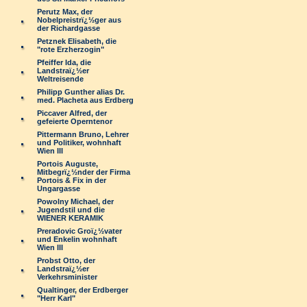
Perutz Max, der
Nobelpreistrï¿½ger aus
der Richardgasse
Petznek Elisabeth, die
"rote Erzherzogin"
Pfeiffer Ida, die
Landstraï¿½er
Weltreisende
Philipp Gunther alias Dr.
med. Placheta aus Erdberg
Piccaver Alfred, der
gefeierte Operntenor
Pittermann Bruno, Lehrer
und Politiker, wohnhaft
Wien III
Portois Auguste,
Mitbegrï¿½nder der Firma
Portois & Fix in der
Ungargasse
Powolny Michael, der
Jugendstil und die
WIENER KERAMIK
Preradovic Groï¿½vater
und Enkelin wohnhaft
Wien III
Probst Otto, der
Landstraï¿½er
Verkehrsminister
Qualtinger, der Erdberger
"Herr Karl"