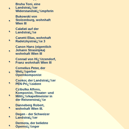
Bruha Toni, eine
Landstraï¿½er
Widerstandskï¿½mpferin
Bukowski von
Stolzenburg, wohnhaft
Wien III
Calafati auf der
Landstraï¿½e
Canetti Elias, wohnhaft
Radetzkystraï¿½e 3
Canon Hans (eigentlich
Johann Strasiripka)
wohnhaft Wien III
Conrad von Hï¿½tzendorf,
Franz wohnhaft Wien III
Cornelius Peter, der
Weiï¿½gerber
Opernkomponist
Csokor, der Landstraï¿½er
PEN-Prï¿½sident
Czibulka Alfons,
Komponist, Theater- und
Militï¿½rkapellmeister in
der Reisnerstraï¿½e
Danneberg Robert,
wohnhaft Wien III.
Degen - der Schweizer
Landstraï¿½er
Dermota, der beliebte
Opernsï¿½nger