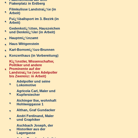
Fiakerplatz in Erdberg
Filmkulisse Landstraï¿½e (in
Arbeit)
Fuï¿½ballsport im 3. Bezirk (in
Arbeit)
Gedenkstï¿½tten, Hauszeichen
und Denkmï¿½ler (in Arbeit)
Hauptmï¿½nzamt
Haus Wittgenstein
Karl-Borromï¿½us-Brunnen
Konzerthaus (in Vorbereitung)
Kï¿½nstler, Wissenschafter,
Politiker und andere
Prominente auf der
Landstraï¿½e (von Adelpoller
bis Zwerenz: in Arbeit)
Adelpoller und seine
Lokomotive
Agricola Carl, Maler und
Kupferstecher
Aichinger Ilse, wohnhaft
Hohlweggasse 1
Althan, Graf Gundacker
Andri Ferdinand, Maler
und Graphiker
Aschbach Joseph, der
Historiker aus der
Lagergasse