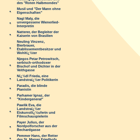
des "Roten Halbmondes"
Musil und "Der Mann ohne
Eigenschaften"
Nagl Maly, die
unvergessene Wienerlied-
Interpretin
Natterer, der Begleiter der
Kaiserin von Brasilien
Neuling Vinzenz,
Bierbrauer,
Etablissementbesitzer und
Wohltï¿½ter
Njegos Petar Petrowitsch,
serbisch-orthodoxer
Bischof und Dichter in der
Veithgasse
Nï¿½dl Frieda, eine
Landstraï¿½er Politikerin
Paradis, die blinde
Pianistin
Parhamer Ignaz, der
"Kindergeneral"
Pawlik Eva, die
Landstraï¿½er
Eiskunstlï¿½uferin und
Filmschauspielerin
Payer Julius, der
Nordpolforscher aus der
Bechardgasse
Pemmer Hans, der Retter
des St. Marxer Friedhofs