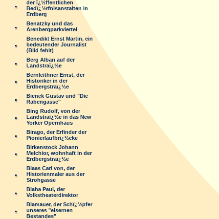
der ï¿½ffentlichen
Bedï¿½rfnisanstalten in
Erdberg
Benatzky und das
Arenbergparkviertel
Benedikt Ernst Martin, ein
bedeutender Journalist
(Bild fehlt)
Berg Alban auf der
Landstraï¿½e
Bernleithner Ernst, der
Historiker in der
Erdbergstraï¿½e
Bienek Gustav und "Die
Rabengasse"
Bing Rudolf, von der
Landstraï¿½e in das New
Yorker Opernhaus
Birago, der Erfinder der
Pionierlaufbrï¿½cke
Birkenstock Johann
Melchior, wohnhaft in der
Erdbergstraï¿½e
Blaas Carl von, der
Historienmaler aus der
Strohgasse
Blaha Paul, der
Volkstheaterdirektor
Blamauer, der Schï¿½pfer
unseres "eisernen
Bestandes"