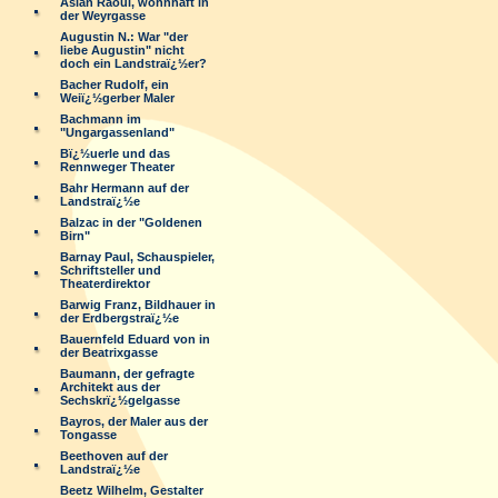
Aslan Raoul, wohnhaft in
der Weyrgasse
Augustin N.: War "der
liebe Augustin" nicht
doch ein Landstraï¿½er?
Bacher Rudolf, ein
Weiï¿½gerber Maler
Bachmann im
"Ungargassenland"
Bï¿½uerle und das
Rennweger Theater
Bahr Hermann auf der
Landstraï¿½e
Balzac in der "Goldenen
Birn"
Barnay Paul, Schauspieler,
Schriftsteller und
Theaterdirektor
Barwig Franz, Bildhauer in
der Erdbergstraï¿½e
Bauernfeld Eduard von in
der Beatrixgasse
Baumann, der gefragte
Architekt aus der
Sechskrï¿½gelgasse
Bayros, der Maler aus der
Tongasse
Beethoven auf der
Landstraï¿½e
Beetz Wilhelm, Gestalter