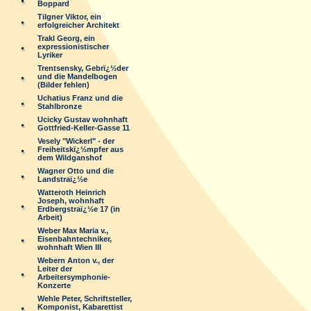
Boppard
Tilgner Viktor, ein
erfolgreicher Architekt
Trakl Georg, ein
expressionistischer
Lyriker
Trentsensky, Gebrï¿½der
und die Mandelbogen
(Bilder fehlen)
Uchatius Franz und die
Stahlbronze
Ucicky Gustav wohnhaft
Gottfried-Keller-Gasse 11
Vesely "Wickerl" - der
Freiheitskï¿½mpfer aus
dem Wildganshof
Wagner Otto und die
Landstraï¿½e
Watteroth Heinrich
Joseph, wohnhaft
Erdbergstraï¿½e 17 (in
Arbeit)
Weber Max Maria v.,
Eisenbahntechniker,
wohnhaft Wien III
Webern Anton v., der
Leiter der
Arbeitersymphonie-
Konzerte
Wehle Peter, Schriftsteller,
Komponist, Kabarettist