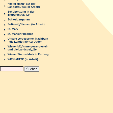
"Roter Hahn" auf der
Landstraï¿½e (in Arbeit)
Schubertturm in der
Erdbergstraï¿½e
Schweizergarten
Sofiensï¿½le neu (in Arbeit)
St. Marx
St. Marxer Friedhof
Unsere vergessenen Nachbarn
- die Landstraï¿½er Juden
Wiener Mï¿½nnergesangverein
und die Landstraï¿½e
Wiener Stadtwildnis in Erdberg
WIEN-MITTE (in Arbeit)