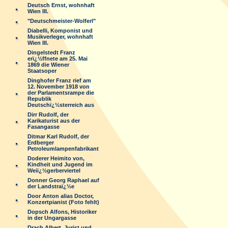
Deutsch Ernst, wohnhaft
Wien III.
"Deutschmeister-Wolferl"
Diabelli, Komponist und
Musikverleger, wohnhaft
Wien III.
Dingelstedt Franz
erï¿½ffnete am 25. Mai
1869 die Wiener
Staatsoper
Dinghofer Franz rief am
12. November 1918 von
der Parlamentsrampe die
Republik
Deutschï¿½sterreich aus
Dirr Rudolf, der
Karikaturist aus der
Fasangasse
Ditmar Karl Rudolf, der
Erdberger
Petroleumlampenfabrikant
Doderer Heimito von,
Kindheit und Jugend im
Weiï¿½gerberviertel
Donner Georg Raphael auf
der Landstraï¿½e
Door Anton alias Doctor,
Konzertpianist (Foto fehlt)
Dopsch Alfons, Historiker
in der Ungargasse
Drach Albert, Jurist und