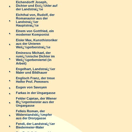
Eichendorff Joseph,
Dichter und Erzï¿½hler auf
der Landstraï¿½e
Eichthal von, Rudolf, der
Romanautor aus der
Landstraï¿½er
Hauptstraï¿½e
Einem von Gottfried, ein
moderner Komponist
Eisler Max, Kunsthistoriker
aus der Unteren
Weiï¿½gerberstraï¿½e
Eminescu Michael, der
rumï¿½nische Dichter im
Weiï¿½gerberviertel (in
Arbeit)
Engelhart, Landstraï¿½er
Maler und Bildhauer
Englisch Franz, der treue
Helfer Prof. Pemmers
Eugen von Savoyen
Farkas in der Ungargasse
Felder Cajetan, der Wiener
Bï¿½rgermeister aus der
Ungargasse
Felleis Roman, der
Widerstandskï¿½mpfer
aus der Drorygasse
Fendi, der Landstraï¿½er
Biedermeier-Maler