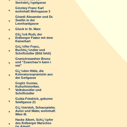
Sechskrï¿½gelgasse
Ginzkey Franz Karl
wohnhaft Mohsgasse 3
Girardi Alexander und Dr.
Svetlin in der
Leonhardgasse
Gluck in St. Marx
Glï¿½ck Rudi, der
Erdberger Fiaker mit dem
Kaiserbart
Grï¿½ffer Franz,
Buchhï¿½ndler und
Schriftsteller (Bild fehlt)
Granichstaedten Bruno
und "Zuaschau'n kann i
net"
Gï¿½den Hilde, die
Koloratursopranistin aus
der Gerlgasse
Gugitz Gustav,
Kulturhistoriker,
Volkskundler und
Schriftsteller
Gulda Friedrich, geboren
Seidlgasse 21
Gï¿½tersloh, Schauspieler,
Autor und Maler, wohnhaft
Wien III.
Hacke Albert, Schï¿½pfer
des Erdberger Marsches
(in Arbeit)