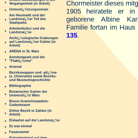
Chormeister dieses mitg
Vergangenheit (in Arbeit)
Unterstï¿½tzungsverein
1905
heiratete er i
Am Heumarkt und der
geborene Albine Ka
Landstraï¿½er Teil des
Stadtparks
Familie fortan im Haus
Arbeiterkultur und die
Landstraï¿½e
135
.
Archï¿½ologische Grabungen
auf Landstraï¿½er Gebiet (in
Arbeit)
ARENA in St. Marx
Arenbergpark und die
"Flaktï¿½rme"
Arsenal
Bezirkswappen und -plï¿½ne
(s. Unterseite) sowie Bezirks-
und Museumsgeschichte
Bibliographie
Botanischer Garten der
Universitï¿½t Wien
Bruno-Granichstaedten-
Gedenkraum
Dritter Bezirk in Zahlen (in
Arbeit)
Eislaufen auf der Landstraï¿½e
Es war einmal
Fasanviertel
Fiakerdenkmal auf dem