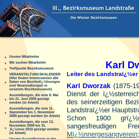
Unsere Mitarbeiter
Karl D
Wir suchen Mitarbeiter
Treffpunkt Bezirksmuseum
Leiter des Landstraï¿½e
VERANSTALTUNGSKALENDER
(Hier finden Interessenten alle
Daten von Bezirksfï¿½hrungen
Karl
Dworzak
(1875-19
und Veranstaltungen in
unserem Bezirksmuseum)
Dienst der ï¿½sterreic
Ausstellungen, die vom 8. Mai
bis 21. Juni 2009 gezeigt
des seinerzeitigen Bez
werden (in Arbeit)
Landstraï¿½er Hauptstr
Ausstellungen, die vom 11.
September bis 1. November
2009 gezeigt werden (in Arbeit)
Schon 1900 grï¿½
Ausstellungen, die vom 13.
sangesfreudigen 
November 2009 bis 31.
Jï¿½nner 2010 gezeigt werden
Mï¿½nnergesangverein
(in Arbeit)
Unsere Ausstellungen in der