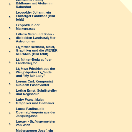
Bildhauer mit Atelier im
Rabenhof
Leopolder Johann, ein
Erdberger Fabrikant (Bild
fehlt)
Leopoldi in der
Marxergasse
Littrow Vater und Sohn -
die beiden Landstraï¿½er
Astronomen
Lï¿½ffler Berthold, Maler,
Graphiker und die WIENER
KERAMIK (Bild fehlt)
Lï¿½hner-Beda auf der
Landstraï¿½e
Lï¿½we Friedrich aus der
Weiï¿½gerber Lï¿½nde
und "My fair Lady"
Lorens Carl, Komponist
aus dem Fasanviertel
Lothar Ernst, Schriftsteller
und Regisseur
Luby Franz, Maler,
Graphiker und Bildhauer
Lucca Pauline, die
Opernsï¿½ngerin aus der
Jacquingasse
Lueger - Bï¿½rgermeister
von Wien
Madersperger Josef, ein