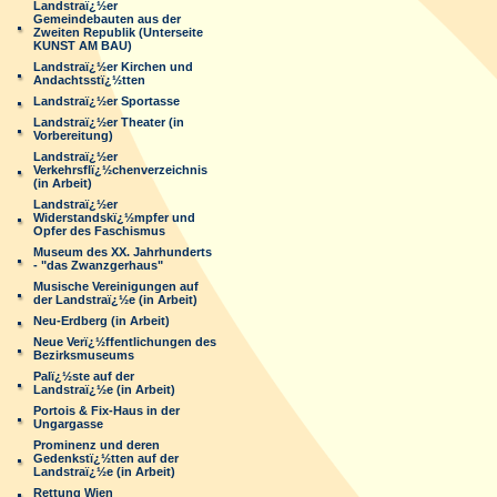
Landstraï¿½er
Gemeindebauten aus der
Zweiten Republik (Unterseite
KUNST AM BAU)
Landstraï¿½er Kirchen und
Andachtsstï¿½tten
Landstraï¿½er Sportasse
Landstraï¿½er Theater (in
Vorbereitung)
Landstraï¿½er
Verkehrsflï¿½chenverzeichnis
(in Arbeit)
Landstraï¿½er
Widerstandskï¿½mpfer und
Opfer des Faschismus
Museum des XX. Jahrhunderts
- "das Zwanzgerhaus"
Musische Vereinigungen auf
der Landstraï¿½e (in Arbeit)
Neu-Erdberg (in Arbeit)
Neue Verï¿½ffentlichungen des
Bezirksmuseums
Palï¿½ste auf der
Landstraï¿½e (in Arbeit)
Portois & Fix-Haus in der
Ungargasse
Prominenz und deren
Gedenkstï¿½tten auf der
Landstraï¿½e (in Arbeit)
Rettung Wien