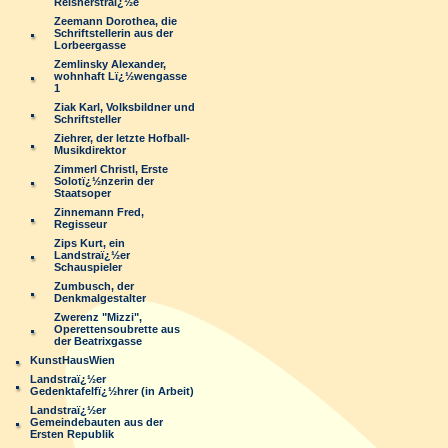
Reisnerstraï¿½e
Zeemann Dorothea, die
Schriftstellerin aus der
Lorbeergasse
Zemlinsky Alexander,
wohnhaft Lï¿½wengasse
1
Ziak Karl, Volksbildner und
Schriftsteller
Ziehrer, der letzte Hofball-
Musikdirektor
Zimmerl Christl, Erste
Solotï¿½nzerin der
Staatsoper
Zinnemann Fred,
Regisseur
Zips Kurt, ein
Landstraï¿½er
Schauspieler
Zumbusch, der
Denkmalgestalter
Zwerenz "Mizzi",
Operettensoubrette aus
der Beatrixgasse
KunstHausWien
Landstraï¿½er
Gedenktafelfï¿½hrer (in Arbeit)
Landstraï¿½er
Gemeindebauten aus der
Ersten Republik