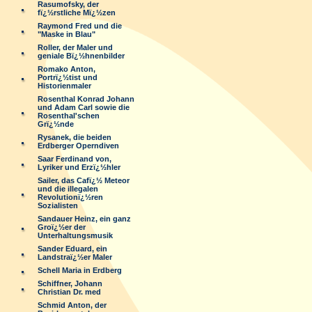
Rasumofsky, der
fï¿½rstliche Mï¿½zen
Raymond Fred und die
"Maske in Blau"
Roller, der Maler und
geniale Bï¿½hnenbilder
Romako Anton,
Portrï¿½tist und
Historienmaler
Rosenthal Konrad Johann
und Adam Carl sowie die
Rosenthal'schen
Grï¿½nde
Rysanek, die beiden
Erdberger Operndiven
Saar Ferdinand von,
Lyriker und Erzï¿½hler
Sailer, das Cafï¿½ Meteor
und die illegalen
Revolutionï¿½ren
Sozialisten
Sandauer Heinz, ein ganz
Groï¿½er der
Unterhaltungsmusik
Sander Eduard, ein
Landstraï¿½er Maler
Schell Maria in Erdberg
Schiffner, Johann
Christian Dr. med
Schmid Anton, der