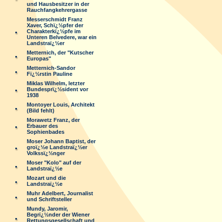
und Hausbesitzer in der
Rauchfangkehrergasse
Messerschmidt Franz
Xaver, Schï¿½pfer der
Charakterkï¿½pfe im
Unteren Belvedere, war ein
Landstraï¿½er
Metternich, der "Kutscher
Europas"
Metternich-Sandor
Fï¿½rstin Pauline
Miklas Wilhelm, letzter
Bundesprï¿½sident vor
1938
Montoyer Louis, Architekt
(Bild fehlt)
Morawetz Franz, der
Erbauer des
Sophienbades
Moser Johann Baptist, der
groï¿½e Landstraï¿½er
Volkssï¿½nger
Moser "Kolo" auf der
Landstraï¿½e
Mozart und die
Landstraï¿½e
Muhr Adelbert, Journalist
und Schriftsteller
Mundy, Jaromir,
Begrï¿½nder der Wiener
Rettungsgesellschaft und