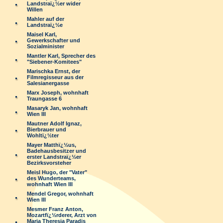
Landstraï¿½er wider
Willen
Mahler auf der
Landstraï¿½e
Maisel Karl,
Gewerkschafter und
Sozialminister
Mantler Karl, Sprecher des
"Siebener-Komitees"
Marischka Ernst, der
Filmregisseur aus der
Salesianergasse
Marx Joseph, wohnhaft
Traungasse 6
Masaryk Jan, wohnhaft
Wien III
Mautner Adolf Ignaz,
Bierbrauer und
Wohltï¿½ter
Mayer Matthï¿½us,
Badehausbesitzer und
erster Landstraï¿½er
Bezirksvorsteher
Meisl Hugo, der "Vater"
des Wunderteams,
wohnhaft Wien III
Mendel Gregor, wohnhaft
Wien III
Mesmer Franz Anton,
Mozartfï¿½rderer, Arzt von
Maria Theresia Paradis