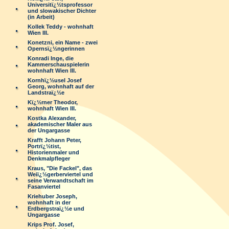
Universitï¿½tsprofessor
und slowakischer Dichter
(in Arbeit)
Kollek Teddy - wohnhaft
Wien III.
Konetzni, ein Name - zwei
Opernsï¿½ngerinnen
Konradi Inge, die
Kammerschauspielerin
wohnhaft Wien III.
Kornhï¿½usel Josef
Georg, wohnhaft auf der
Landstraï¿½e
Kï¿½rner Theodor,
wohnhaft Wien III.
Kostka Alexander,
akademischer Maler aus
der Ungargasse
Krafft Johann Peter,
Portrï¿½tist,
Historienmaler und
Denkmalpfleger
Kraus, "Die Fackel", das
Weiï¿½gerberviertel und
seine Verwandtschaft im
Fasanviertel
Kriehuber Joseph,
wohnhaft in der
Erdbergstraï¿½e und
Ungargasse
Krips Prof. Josef,