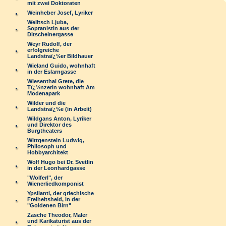
mit zwei Doktoraten
Weinheber Josef, Lyriker
Welitsch Ljuba,
Sopranistin aus der
Ditscheinergasse
Weyr Rudolf, der
erfolgreiche
Landstraï¿½er Bildhauer
Wieland Guido, wohnhaft
in der Eslarngasse
Wiesenthal Grete, die
Tï¿½nzerin wohnhaft Am
Modenapark
Wilder und die
Landstraï¿½e (in Arbeit)
Wildgans Anton, Lyriker
und Direktor des
Burgtheaters
Wittgenstein Ludwig,
Philosoph und
Hobbyarchitekt
Wolf Hugo bei Dr. Svetlin
in der Leonhardgasse
"Wolferl", der
Wienerliedkomponist
Ypsilanti, der griechische
Freiheitsheld, in der
"Goldenen Birn"
Zasche Theodor, Maler
und Karikaturist aus der