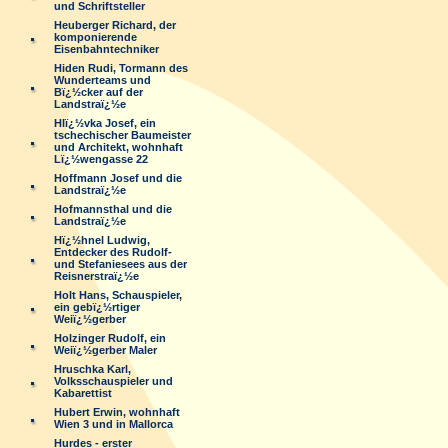
und Schriftsteller
Heuberger Richard, der
komponierende
Eisenbahntechniker
Hiden Rudi, Tormann des
Wunderteams und
Bï¿½cker auf der
Landstraï¿½e
Hlï¿½vka Josef, ein
tschechischer Baumeister
und Architekt, wohnhaft
Lï¿½wengasse 22
Hoffmann Josef und die
Landstraï¿½e
Hofmannsthal und die
Landstraï¿½e
Hï¿½hnel Ludwig,
Entdecker des Rudolf-
und Stefaniesees aus der
Reisnerstraï¿½e
Holt Hans, Schauspieler,
ein gebï¿½rtiger
Weiï¿½gerber
Holzinger Rudolf, ein
Weiï¿½gerber Maler
Hruschka Karl,
Volksschauspieler und
Kabarettist
Hubert Erwin, wohnhaft
Wien 3 und in Mallorca
Hurdes - erster