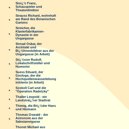
Stoï¿½ Franz,
Schauspieler und
Theaterdirektor
Strauss Richard, wohnhaft
am Rand des Botanischen
Gartens
Streicher, die
Klavierfabrikanten-
Dynastie in der
Ungargasse
Strnad Oskar, der
Architekt und
Bï¿½hnenbildner aus der
Ungargasse (in Arbeit)
Stï¿½rzer Rudolf,
Lokalschriftsteller und
Humorist
Suess Eduard, der
Geologe, der die
Hochquellenwasserleitung
initiierte (in Arbeit)
Szokoll Carl und die
"Operation Radetzky"
Thaller Leopold - ein
Landstraï¿½er Stadtrat
Thimig, die Brï¿½der Hans
und Hermann
Thomas Oswald - der
Astronom aus der
Salesianergasse
Thonet Michael aus