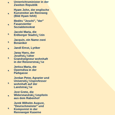
Unterrichtsminister in der
Zweiten Republik
Hyam John, der englische
Kunstreiter am Rennweg
(Bild Hyam fehlt)
Illedits "Joschi", "der"
Fasanviertler
Sozialdemokrat
Jacobi Maria, die
Erdberger Stadtrï¿½tin
Jacquin, ein Name zwei
Botaniker
Jandl Ernst, Lyriker
Jaray Hans, der
Josefstï¿½dter
Grandseigneur wohnhaft
in der Reisnerstraï¿½e
Jeritza Maria, die
Operndiva in der
Parkgasse
Jordan Peter, Agrarier und
Universitï¿½tsprofessor
wohnhaft auf der
Landstraï¿½e
Jost Grete, die
Widerstandskï¿½mpferin
aus dem Rabenhof
Jurek Wilhelm August,
"Deutschmeister" und
Komponist in der
Rennweger Kaserne