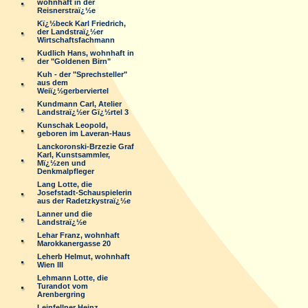
wohnhaft in der
Reisnerstraï¿½e
Kï¿½beck Karl Friedrich,
der Landstraï¿½er
Wirtschaftsfachmann
Kudlich Hans, wohnhaft in
der "Goldenen Birn"
Kuh - der "Sprechsteller"
aus dem
Weiï¿½gerberviertel
Kundmann Carl, Atelier
Landstraï¿½er Gï¿½rtel 3
Kunschak Leopold,
geboren im Laveran-Haus
Lanckoronski-Brzezie Graf
Karl, Kunstsammler,
Mï¿½zen und
Denkmalpfleger
Lang Lotte, die
Josefstadt-Schauspielerin
aus der Radetzkystraï¿½e
Lanner und die
Landstraï¿½e
Lehar Franz, wohnhaft
Marokkanergasse 20
Leherb Helmut, wohnhaft
Wien III
Lehmann Lotte, die
Turandot vom
Arenbergring
Leinfellner Heinz,