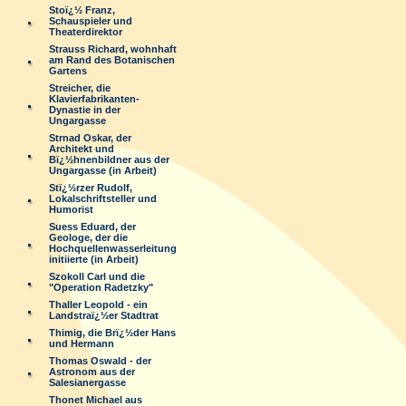
Stoï¿½ Franz,
Schauspieler und
Theaterdirektor
Strauss Richard, wohnhaft
am Rand des Botanischen
Gartens
Streicher, die
Klavierfabrikanten-
Dynastie in der
Ungargasse
Strnad Oskar, der
Architekt und
Bï¿½hnenbildner aus der
Ungargasse (in Arbeit)
Stï¿½rzer Rudolf,
Lokalschriftsteller und
Humorist
Suess Eduard, der
Geologe, der die
Hochquellenwasserleitung
initiierte (in Arbeit)
Szokoll Carl und die
"Operation Radetzky"
Thaller Leopold - ein
Landstraï¿½er Stadtrat
Thimig, die Brï¿½der Hans
und Hermann
Thomas Oswald - der
Astronom aus der
Salesianergasse
Thonet Michael aus