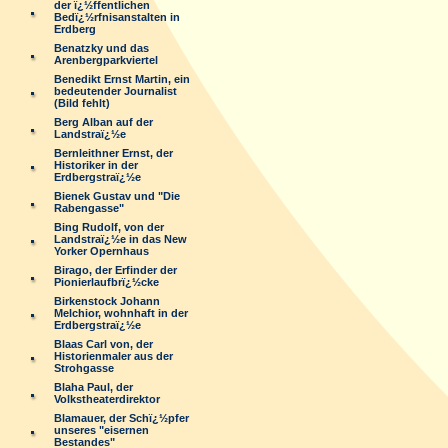
der ï¿½ffentlichen
Bedï¿½rfnisanstalten in
Erdberg
Benatzky und das
Arenbergparkviertel
Benedikt Ernst Martin, ein
bedeutender Journalist
(Bild fehlt)
Berg Alban auf der
Landstraï¿½e
Bernleithner Ernst, der
Historiker in der
Erdbergstraï¿½e
Bienek Gustav und "Die
Rabengasse"
Bing Rudolf, von der
Landstraï¿½e in das New
Yorker Opernhaus
Birago, der Erfinder der
Pionierlaufbrï¿½cke
Birkenstock Johann
Melchior, wohnhaft in der
Erdbergstraï¿½e
Blaas Carl von, der
Historienmaler aus der
Strohgasse
Blaha Paul, der
Volkstheaterdirektor
Blamauer, der Schï¿½pfer
unseres "eisernen
Bestandes"