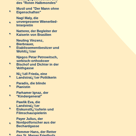
des "Roten Halbmondes"
Musil und "Der Mann ohne
Eigenschaften"
Nagl Maly, die
unvergessene Wienerlied-
Interpretin
Natterer, der Begleiter der
Kaiserin von Brasilien
Neuling Vinzenz,
Bierbrauer,
Etablissementbesitzer und
Wohltï¿½ter
Njegos Petar Petrowitsch,
serbisch-orthodoxer
Bischof und Dichter in der
Veithgasse
Nï¿½dl Frieda, eine
Landstraï¿½er Politikerin
Paradis, die blinde
Pianistin
Parhamer Ignaz, der
"Kindergeneral"
Pawlik Eva, die
Landstraï¿½er
Eiskunstlï¿½uferin und
Filmschauspielerin
Payer Julius, der
Nordpolforscher aus der
Bechardgasse
Pemmer Hans, der Retter
des St. Marxer Friedhofs