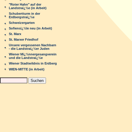
"Roter Hahn" auf der
Landstraï¿½e (in Arbeit)
Schubertturm in der
Erdbergstraï¿½e
Schweizergarten
Sofiensï¿½le neu (in Arbeit)
St. Marx
St. Marxer Friedhof
Unsere vergessenen Nachbarn
- die Landstraï¿½er Juden
Wiener Mï¿½nnergesangverein
und die Landstraï¿½e
Wiener Stadtwildnis in Erdberg
WIEN-MITTE (in Arbeit)