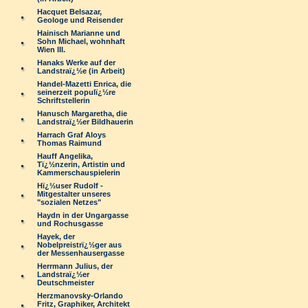
Hacquet Belsazar,
Geologe und Reisender
Hainisch Marianne und
Sohn Michael, wohnhaft
Wien III.
Hanaks Werke auf der
Landstraï¿½e (in Arbeit)
Handel-Mazetti Enrica, die
seinerzeit populï¿½re
Schriftstellerin
Hanusch Margaretha, die
Landstraï¿½er Bildhauerin
Harrach Graf Aloys
Thomas Raimund
Hauff Angelika,
Tï¿½nzerin, Artistin und
Kammerschauspielerin
Hï¿½user Rudolf -
Mitgestalter unseres
"sozialen Netzes"
Haydn in der Ungargasse
und Rochusgasse
Hayek, der
Nobelpreistrï¿½ger aus
der Messenhausergasse
Herrmann Julius, der
Landstraï¿½er
Deutschmeister
Herzmanovsky-Orlando
Fritz, Graphiker, Architekt