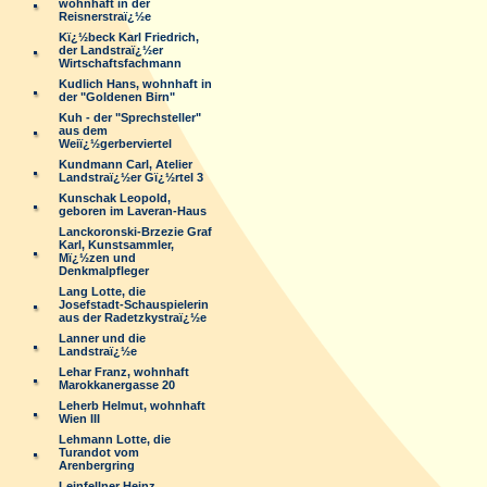
wohnhaft in der
Reisnerstraï¿½e
Kï¿½beck Karl Friedrich,
der Landstraï¿½er
Wirtschaftsfachmann
Kudlich Hans, wohnhaft in
der "Goldenen Birn"
Kuh - der "Sprechsteller"
aus dem
Weiï¿½gerberviertel
Kundmann Carl, Atelier
Landstraï¿½er Gï¿½rtel 3
Kunschak Leopold,
geboren im Laveran-Haus
Lanckoronski-Brzezie Graf
Karl, Kunstsammler,
Mï¿½zen und
Denkmalpfleger
Lang Lotte, die
Josefstadt-Schauspielerin
aus der Radetzkystraï¿½e
Lanner und die
Landstraï¿½e
Lehar Franz, wohnhaft
Marokkanergasse 20
Leherb Helmut, wohnhaft
Wien III
Lehmann Lotte, die
Turandot vom
Arenbergring
Leinfellner Heinz,