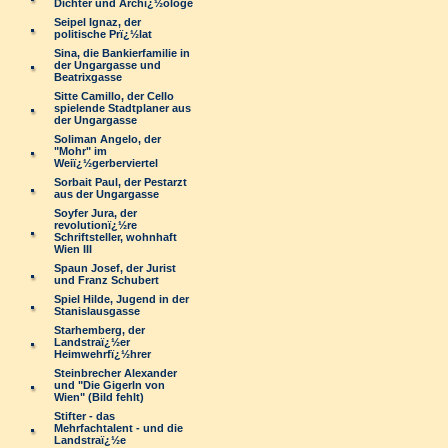
Dichter und Archï¿½ologe
Seipel Ignaz, der
politische Prï¿½lat
Sina, die Bankierfamilie in
der Ungargasse und
Beatrixgasse
Sitte Camillo, der Cello
spielende Stadtplaner aus
der Ungargasse
Soliman Angelo, der
"Mohr" im
Weiï¿½gerberviertel
Sorbait Paul, der Pestarzt
aus der Ungargasse
Soyfer Jura, der
revolutionï¿½re
Schriftsteller, wohnhaft
Wien III
Spaun Josef, der Jurist
und Franz Schubert
Spiel Hilde, Jugend in der
Stanislausgasse
Starhemberg, der
Landstraï¿½er
Heimwehrfï¿½hrer
Steinbrecher Alexander
und "Die Gigerln von
Wien" (Bild fehlt)
Stifter - das
Mehrfachtalent - und die
Landstraï¿½e