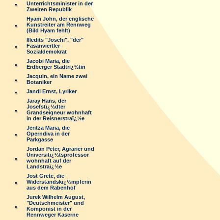
Unterrichtsminister in der
Zweiten Republik
Hyam John, der englische
Kunstreiter am Rennweg
(Bild Hyam fehlt)
Illedits "Joschi", "der"
Fasanviertler
Sozialdemokrat
Jacobi Maria, die
Erdberger Stadtrï¿½tin
Jacquin, ein Name zwei
Botaniker
Jandl Ernst, Lyriker
Jaray Hans, der
Josefstï¿½dter
Grandseigneur wohnhaft
in der Reisnerstraï¿½e
Jeritza Maria, die
Operndiva in der
Parkgasse
Jordan Peter, Agrarier und
Universitï¿½tsprofessor
wohnhaft auf der
Landstraï¿½e
Jost Grete, die
Widerstandskï¿½mpferin
aus dem Rabenhof
Jurek Wilhelm August,
"Deutschmeister" und
Komponist in der
Rennweger Kaserne