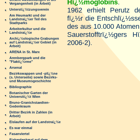
Hï¿½moglobins
.
Vergangenheit (in Arbeit)
1962 erhielt Perutz 
Unterstï¿½tzungsverein
Am Heumarkt und der
fï¿½r die Entschlï¿½ss
Landstraï¿½er Teil des
Stadtparks
des aus 10.000 Atomen 
Arbeiterkultur und die
Landstraï¿½e
Sauerstofftrï¿½gers 
Archï¿½ologische Grabungen
2006-2).
auf Landstraï¿½er Gebiet (in
Arbeit)
ARENA in St. Marx
Arenbergpark und die
"Flaktï¿½rme"
Arsenal
Bezirkswappen und -plï¿½ne
(s. Unterseite) sowie Bezirks-
und Museumsgeschichte
Bibliographie
Botanischer Garten der
Universitï¿½t Wien
Bruno-Granichstaedten-
Gedenkraum
Dritter Bezirk in Zahlen (in
Arbeit)
Eislaufen auf der Landstraï¿½e
Es war einmal
Fasanviertel
Fiakerdenkmal auf dem