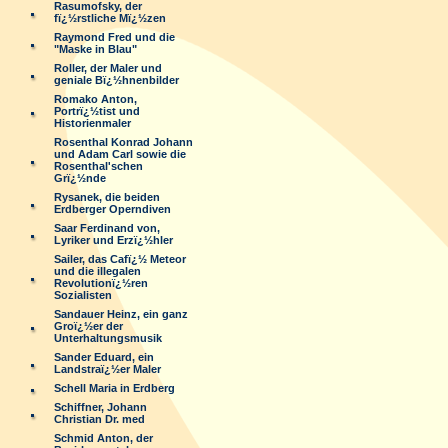
Rasumofsky, der
fï¿½rstliche Mï¿½zen
Raymond Fred und die
"Maske in Blau"
Roller, der Maler und
geniale Bï¿½hnenbilder
Romako Anton,
Portrï¿½tist und
Historienmaler
Rosenthal Konrad Johann
und Adam Carl sowie die
Rosenthal'schen
Grï¿½nde
Rysanek, die beiden
Erdberger Operndiven
Saar Ferdinand von,
Lyriker und Erzï¿½hler
Sailer, das Cafï¿½ Meteor
und die illegalen
Revolutionï¿½ren
Sozialisten
Sandauer Heinz, ein ganz
Groï¿½er der
Unterhaltungsmusik
Sander Eduard, ein
Landstraï¿½er Maler
Schell Maria in Erdberg
Schiffner, Johann
Christian Dr. med
Schmid Anton, der