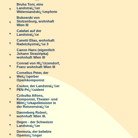
Bruha Toni, eine
Landstraï¿½er
Widerstandskï¿½mpferin
Bukowski von
Stolzenburg, wohnhaft
Wien III
Calafati auf der
Landstraï¿½e
Canetti Elias, wohnhaft
Radetzkystraï¿½e 3
Canon Hans (eigentlich
Johann Strasiripka)
wohnhaft Wien III
Conrad von Hï¿½tzendorf,
Franz wohnhaft Wien III
Cornelius Peter, der
Weiï¿½gerber
Opernkomponist
Csokor, der Landstraï¿½er
PEN-Prï¿½sident
Czibulka Alfons,
Komponist, Theater- und
Militï¿½rkapellmeister in
der Reisnerstraï¿½e
Danneberg Robert,
wohnhaft Wien III.
Degen - der Schweizer
Landstraï¿½er
Dermota, der beliebte
Opernsï¿½nger