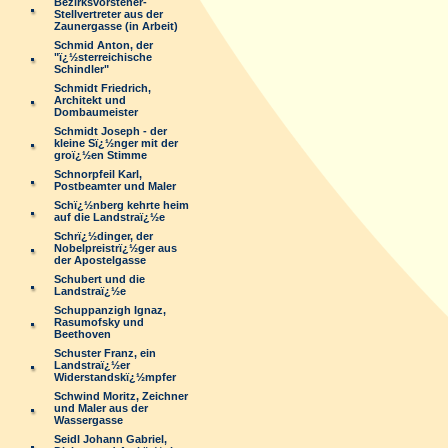
Bezirksvorsteher-
Stellvertreter aus der
Zaunergasse (in Arbeit)
Schmid Anton, der
"ï¿½sterreichische
Schindler"
Schmidt Friedrich,
Architekt und
Dombaumeister
Schmidt Joseph - der
kleine Sï¿½nger mit der
groï¿½en Stimme
Schnorpfeil Karl,
Postbeamter und Maler
Schï¿½nberg kehrte heim
auf die Landstraï¿½e
Schrï¿½dinger, der
Nobelpreistrï¿½ger aus
der Apostelgasse
Schubert und die
Landstraï¿½e
Schuppanzigh Ignaz,
Rasumofsky und
Beethoven
Schuster Franz, ein
Landstraï¿½er
Widerstandskï¿½mpfer
Schwind Moritz, Zeichner
und Maler aus der
Wassergasse
Seidl Johann Gabriel,