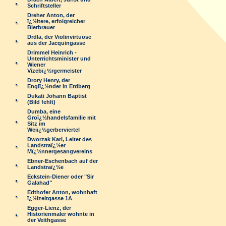
Schriftsteller
Dreher Anton, der
ï¿½ltere, erfolgreicher
Bierbrauer
Drdla, der Violinvirtuose
aus der Jacquingasse
Drimmel Heinrich -
Unterrichtsminister und
Wiener
Vizebï¿½rgermeister
Drory Henry, der
Englï¿½nder in Erdberg
Dukati Johann Baptist
(Bild fehlt)
Dumba, eine
Groï¿½handelsfamilie mit
Sitz im
Weiï¿½gerberviertel
Dworzak Karl, Leiter des
Landstraï¿½er
Mï¿½nnergesangvereins
Ebner-Eschenbach auf der
Landstraï¿½e
Eckstein-Diener oder "Sir
Galahad"
Edthofer Anton, wohnhaft
ï¿½lzeltgasse 1A
Egger-Lienz, der
Historienmaler wohnte in
der Veithgasse