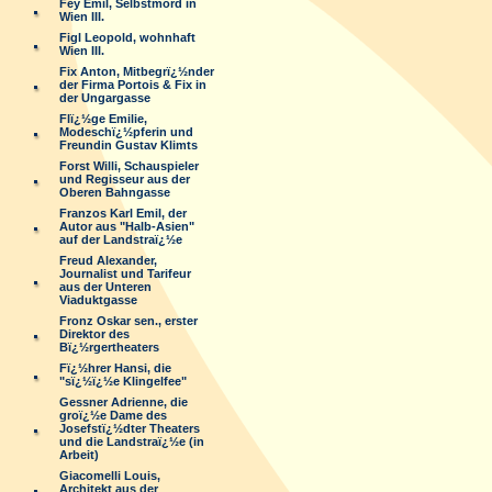
Fey Emil, Selbstmord in
Wien III.
Figl Leopold, wohnhaft
Wien III.
Fix Anton, Mitbegrï¿½nder
der Firma Portois & Fix in
der Ungargasse
Flï¿½ge Emilie,
Modeschï¿½pferin und
Freundin Gustav Klimts
Forst Willi, Schauspieler
und Regisseur aus der
Oberen Bahngasse
Franzos Karl Emil, der
Autor aus "Halb-Asien"
auf der Landstraï¿½e
Freud Alexander,
Journalist und Tarifeur
aus der Unteren
Viaduktgasse
Fronz Oskar sen., erster
Direktor des
Bï¿½rgertheaters
Fï¿½hrer Hansi, die
"sï¿½ï¿½e Klingelfee"
Gessner Adrienne, die
groï¿½e Dame des
Josefstï¿½dter Theaters
und die Landstraï¿½e (in
Arbeit)
Giacomelli Louis,
Architekt aus der