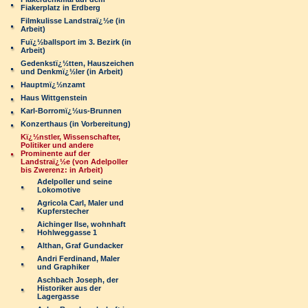
Fiakerplatz in Erdberg
Filmkulisse Landstraï¿½e (in
Arbeit)
Fuï¿½ballsport im 3. Bezirk (in
Arbeit)
Gedenkstï¿½tten, Hauszeichen
und Denkmï¿½ler (in Arbeit)
Hauptmï¿½nzamt
Haus Wittgenstein
Karl-Borromï¿½us-Brunnen
Konzerthaus (in Vorbereitung)
Kï¿½nstler, Wissenschafter,
Politiker und andere
Prominente auf der
Landstraï¿½e (von Adelpoller
bis Zwerenz: in Arbeit)
Adelpoller und seine
Lokomotive
Agricola Carl, Maler und
Kupferstecher
Aichinger Ilse, wohnhaft
Hohlweggasse 1
Althan, Graf Gundacker
Andri Ferdinand, Maler
und Graphiker
Aschbach Joseph, der
Historiker aus der
Lagergasse