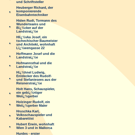
und Schriftsteller
Heuberger Richard, der
komponierende
Eisenbahntechniker
Hiden Rudi, Tormann des
Wunderteams und
Bï¿½cker auf der
Landstraï¿½e
Hlï¿½vka Josef, ein
tschechischer Baumeister
und Architekt, wohnhaft
Lï¿½wengasse 22
Hoffmann Josef und die
Landstraï¿½e
Hofmannsthal und die
Landstraï¿½e
Hï¿½hnel Ludwig,
Entdecker des Rudolf-
und Stefaniesees aus der
Reisnerstraï¿½e
Holt Hans, Schauspieler,
ein gebï¿½rtiger
Weiï¿½gerber
Holzinger Rudolf, ein
Weiï¿½gerber Maler
Hruschka Karl,
Volksschauspieler und
Kabarettist
Hubert Erwin, wohnhaft
Wien 3 und in Mallorca
Hurdes - erster