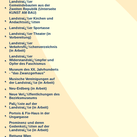
Landstraï¿½er
Gemeindebauten aus der
Zweiten Republik (Unterseite
KUNST AM BAU)
Landstraï¿½er Kirchen und
Andachtsstï¿½tten
Landstraï¿½er Sportasse
Landstraï¿½er Theater (in
Vorbereitung)
Landstraï¿½er
Verkehrsflï¿½chenverzeichnis
(in Arbeit)
Landstraï¿½er
Widerstandskï¿½mpfer und
Opfer des Faschismus
Museum des XX. Jahrhunderts
- "das Zwanzgerhaus"
Musische Vereinigungen auf
der Landstraï¿½e (in Arbeit)
Neu-Erdberg (in Arbeit)
Neue Verï¿½ffentlichungen des
Bezirksmuseums
Palï¿½ste auf der
Landstraï¿½e (in Arbeit)
Portois & Fix-Haus in der
Ungargasse
Prominenz und deren
Gedenkstï¿½tten auf der
Landstraï¿½e (in Arbeit)
Rettung Wien