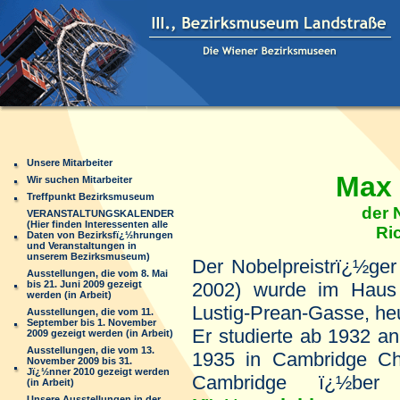
Unsere Mitarbeiter
Max Ferd
Wir suchen Mitarbeiter
Treffpunkt Bezirksmuseum
der Nobelpre
VERANSTALTUNGSKALENDER
(Hier finden Interessenten alle
Ri
Daten von Bezirksfï¿½hrungen
und Veranstaltungen in
unserem Bezirksmuseum)
Der Nobelpreistrï¿½ge
Ausstellungen, die vom 8. Mai
bis 21. Juni 2009 gezeigt
2002) wurde im Hau
werden (in Arbeit)
Lustig-Prean-Gasse, he
Ausstellungen, die vom 11.
September bis 1. November
Er studierte ab 1932 a
2009 gezeigt werden (in Arbeit)
Ausstellungen, die vom 13.
1935 in Cambridge Che
November 2009 bis 31.
Jï¿½nner 2010 gezeigt werden
Cambridge ï¿½b
(in Arbeit)
Unsere Ausstellungen in der