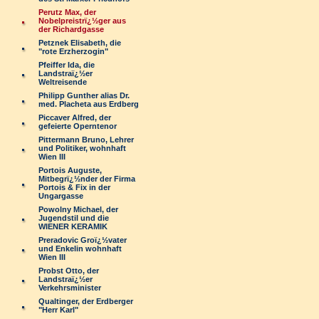
Perutz Max, der
Nobelpreistrï¿½ger aus
der Richardgasse
Petznek Elisabeth, die
"rote Erzherzogin"
Pfeiffer Ida, die
Landstraï¿½er
Weltreisende
Philipp Gunther alias Dr.
med. Placheta aus Erdberg
Piccaver Alfred, der
gefeierte Operntenor
Pittermann Bruno, Lehrer
und Politiker, wohnhaft
Wien III
Portois Auguste,
Mitbegrï¿½nder der Firma
Portois & Fix in der
Ungargasse
Powolny Michael, der
Jugendstil und die
WIENER KERAMIK
Preradovic Groï¿½vater
und Enkelin wohnhaft
Wien III
Probst Otto, der
Landstraï¿½er
Verkehrsminister
Qualtinger, der Erdberger
"Herr Karl"