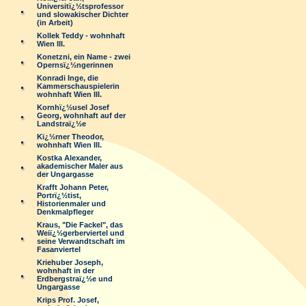
Universitï¿½tsprofessor
und slowakischer Dichter
(in Arbeit)
Kollek Teddy - wohnhaft
Wien III.
Konetzni, ein Name - zwei
Opernsï¿½ngerinnen
Konradi Inge, die
Kammerschauspielerin
wohnhaft Wien III.
Kornhï¿½usel Josef
Georg, wohnhaft auf der
Landstraï¿½e
Kï¿½rner Theodor,
wohnhaft Wien III.
Kostka Alexander,
akademischer Maler aus
der Ungargasse
Krafft Johann Peter,
Portrï¿½tist,
Historienmaler und
Denkmalpfleger
Kraus, "Die Fackel", das
Weiï¿½gerberviertel und
seine Verwandtschaft im
Fasanviertel
Kriehuber Joseph,
wohnhaft in der
Erdbergstraï¿½e und
Ungargasse
Krips Prof. Josef,