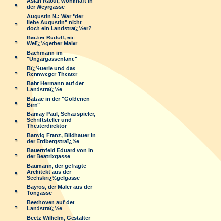
Aslan Raoul, wohnhaft in
der Weyrgasse
Augustin N.: War "der
liebe Augustin" nicht
doch ein Landstraï¿½er?
Bacher Rudolf, ein
Weiï¿½gerber Maler
Bachmann im
"Ungargassenland"
Bï¿½uerle und das
Rennweger Theater
Bahr Hermann auf der
Landstraï¿½e
Balzac in der "Goldenen
Birn"
Barnay Paul, Schauspieler,
Schriftsteller und
Theaterdirektor
Barwig Franz, Bildhauer in
der Erdbergstraï¿½e
Bauernfeld Eduard von in
der Beatrixgasse
Baumann, der gefragte
Architekt aus der
Sechskrï¿½gelgasse
Bayros, der Maler aus der
Tongasse
Beethoven auf der
Landstraï¿½e
Beetz Wilhelm, Gestalter