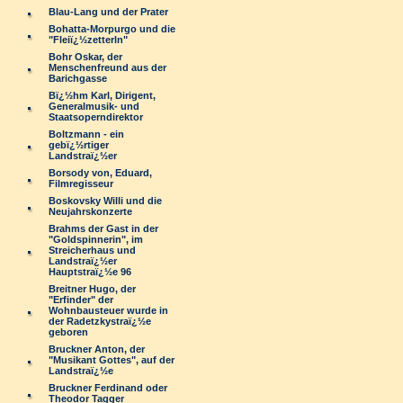
Blau-Lang und der Prater
Bohatta-Morpurgo und die
"Fleiï¿½zetterln"
Bohr Oskar, der
Menschenfreund aus der
Barichgasse
Bï¿½hm Karl, Dirigent,
Generalmusik- und
Staatsoperndirektor
Boltzmann - ein
gebï¿½rtiger
Landstraï¿½er
Borsody von, Eduard,
Filmregisseur
Boskovsky Willi und die
Neujahrskonzerte
Brahms der Gast in der
"Goldspinnerin", im
Streicherhaus und
Landstraï¿½er
Hauptstraï¿½e 96
Breitner Hugo, der
"Erfinder" der
Wohnbausteuer wurde in
der Radetzkystraï¿½e
geboren
Bruckner Anton, der
"Musikant Gottes", auf der
Landstraï¿½e
Bruckner Ferdinand oder
Theodor Tagger