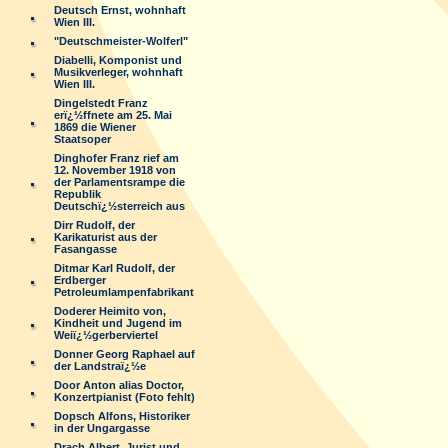
Deutsch Ernst, wohnhaft
Wien III.
"Deutschmeister-Wolferl"
Diabelli, Komponist und
Musikverleger, wohnhaft
Wien III.
Dingelstedt Franz
erï¿½ffnete am 25. Mai
1869 die Wiener
Staatsoper
Dinghofer Franz rief am
12. November 1918 von
der Parlamentsrampe die
Republik
Deutschï¿½sterreich aus
Dirr Rudolf, der
Karikaturist aus der
Fasangasse
Ditmar Karl Rudolf, der
Erdberger
Petroleumlampenfabrikant
Doderer Heimito von,
Kindheit und Jugend im
Weiï¿½gerberviertel
Donner Georg Raphael auf
der Landstraï¿½e
Door Anton alias Doctor,
Konzertpianist (Foto fehlt)
Dopsch Alfons, Historiker
in der Ungargasse
Drach Albert, Jurist und