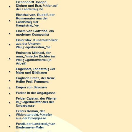
Eichendorff Joseph,
Dichter und Erzï¿½hler auf
der Landstraï¿½e
Eichthal von, Rudolf, der
Romanautor aus der
Landstraï¿½er
Hauptstraï¿½e
Einem von Gottfried, ein
moderner Komponist
Eisler Max, Kunsthistoriker
aus der Unteren
Weiï¿½gerberstraï¿½e
Eminescu Michael, der
rumï¿½nische Dichter im
Weiï¿½gerberviertel (in
Arbeit)
Engelhart, Landstraï¿½er
Maler und Bildhauer
Englisch Franz, der treue
Helfer Prof. Pemmers
Eugen von Savoyen
Farkas in der Ungargasse
Felder Cajetan, der Wiener
Bï¿½rgermeister aus der
Ungargasse
Felleis Roman, der
Widerstandskï¿½mpfer
aus der Drorygasse
Fendi, der Landstraï¿½er
Biedermeier-Maler