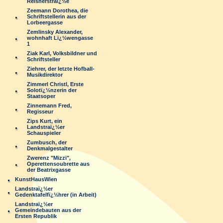
Reisnerstraï¿½e
Zeemann Dorothea, die
Schriftstellerin aus der
Lorbeergasse
Zemlinsky Alexander,
wohnhaft Lï¿½wengasse
1
Ziak Karl, Volksbildner und
Schriftsteller
Ziehrer, der letzte Hofball-
Musikdirektor
Zimmerl Christl, Erste
Solotï¿½nzerin der
Staatsoper
Zinnemann Fred,
Regisseur
Zips Kurt, ein
Landstraï¿½er
Schauspieler
Zumbusch, der
Denkmalgestalter
Zwerenz "Mizzi",
Operettensoubrette aus
der Beatrixgasse
KunstHausWien
Landstraï¿½er
Gedenktafelfï¿½hrer (in Arbeit)
Landstraï¿½er
Gemeindebauten aus der
Ersten Republik