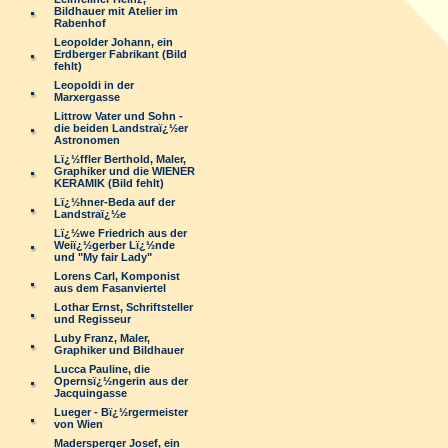
Bildhauer mit Atelier im
Rabenhof
Leopolder Johann, ein
Erdberger Fabrikant (Bild
fehlt)
Leopoldi in der
Marxergasse
Littrow Vater und Sohn -
die beiden Landstraï¿½er
Astronomen
Lï¿½ffler Berthold, Maler,
Graphiker und die WIENER
KERAMIK (Bild fehlt)
Lï¿½hner-Beda auf der
Landstraï¿½e
Lï¿½we Friedrich aus der
Weiï¿½gerber Lï¿½nde
und "My fair Lady"
Lorens Carl, Komponist
aus dem Fasanviertel
Lothar Ernst, Schriftsteller
und Regisseur
Luby Franz, Maler,
Graphiker und Bildhauer
Lucca Pauline, die
Opernsï¿½ngerin aus der
Jacquingasse
Lueger - Bï¿½rgermeister
von Wien
Madersperger Josef, ein