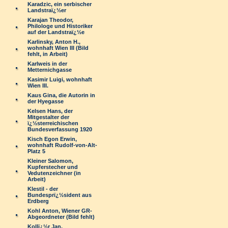
Karadzic, ein serbischer
Landstraï¿½er
Karajan Theodor,
Philologe und Historiker
auf der Landstraï¿½e
Karlinsky, Anton H.,
wohnhaft Wien III (Bild
fehlt, in Arbeit)
Karlweis in der
Metternichgasse
Kasimir Luigi, wohnhaft
Wien III.
Kaus Gina, die Autorin in
der Hyegasse
Kelsen Hans, der
Mitgestalter der
ï¿½sterreichischen
Bundesverfassung 1920
Kisch Egon Erwin,
wohnhaft Rudolf-von-Alt-
Platz 5
Kleiner Salomon,
Kupferstecher und
Vedutenzeichner (in
Arbeit)
Klestil - der
Bundesprï¿½sident aus
Erdberg
Kohl Anton, Wiener GR-
Abgeordneter (Bild fehlt)
Kollï¿½r Jan,