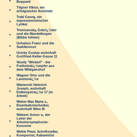
Boppard
Tilgner Viktor, ein
erfolgreicher Architekt
Trakl Georg, ein
expressionistischer
Lyriker
Trentsensky, Gebrï¿½der
und die Mandelbogen
(Bilder fehlen)
Uchatius Franz und die
Stahlbronze
Ucicky Gustav wohnhaft
Gottfried-Keller-Gasse 11
Vesely "Wickerl" - der
Freiheitskï¿½mpfer aus
dem Wildganshof
Wagner Otto und die
Landstraï¿½e
Watteroth Heinrich
Joseph, wohnhaft
Erdbergstraï¿½e 17 (in
Arbeit)
Weber Max Maria v.,
Eisenbahntechniker,
wohnhaft Wien III
Webern Anton v., der
Leiter der
Arbeitersymphonie-
Konzerte
Wehle Peter, Schriftsteller,
Komponist, Kabarettist