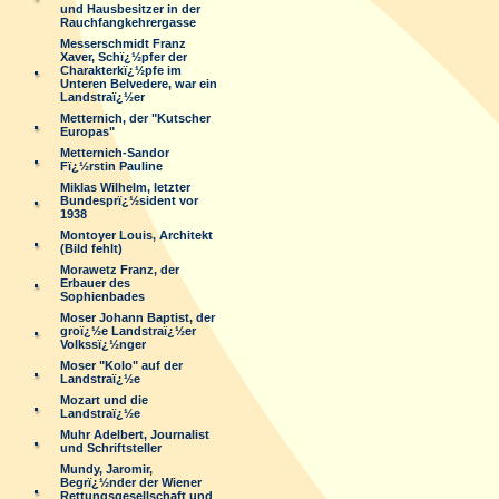
und Hausbesitzer in der
Rauchfangkehrergasse
Messerschmidt Franz
Xaver, Schï¿½pfer der
Charakterkï¿½pfe im
Unteren Belvedere, war ein
Landstraï¿½er
Metternich, der "Kutscher
Europas"
Metternich-Sandor
Fï¿½rstin Pauline
Miklas Wilhelm, letzter
Bundesprï¿½sident vor
1938
Montoyer Louis, Architekt
(Bild fehlt)
Morawetz Franz, der
Erbauer des
Sophienbades
Moser Johann Baptist, der
groï¿½e Landstraï¿½er
Volkssï¿½nger
Moser "Kolo" auf der
Landstraï¿½e
Mozart und die
Landstraï¿½e
Muhr Adelbert, Journalist
und Schriftsteller
Mundy, Jaromir,
Begrï¿½nder der Wiener
Rettungsgesellschaft und