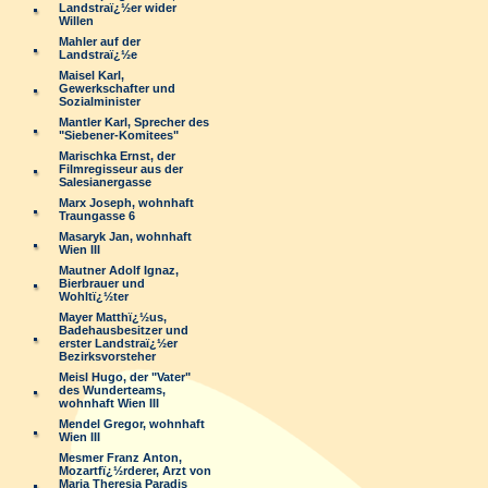
Landstraï¿½er wider
Willen
Mahler auf der
Landstraï¿½e
Maisel Karl,
Gewerkschafter und
Sozialminister
Mantler Karl, Sprecher des
"Siebener-Komitees"
Marischka Ernst, der
Filmregisseur aus der
Salesianergasse
Marx Joseph, wohnhaft
Traungasse 6
Masaryk Jan, wohnhaft
Wien III
Mautner Adolf Ignaz,
Bierbrauer und
Wohltï¿½ter
Mayer Matthï¿½us,
Badehausbesitzer und
erster Landstraï¿½er
Bezirksvorsteher
Meisl Hugo, der "Vater"
des Wunderteams,
wohnhaft Wien III
Mendel Gregor, wohnhaft
Wien III
Mesmer Franz Anton,
Mozartfï¿½rderer, Arzt von
Maria Theresia Paradis