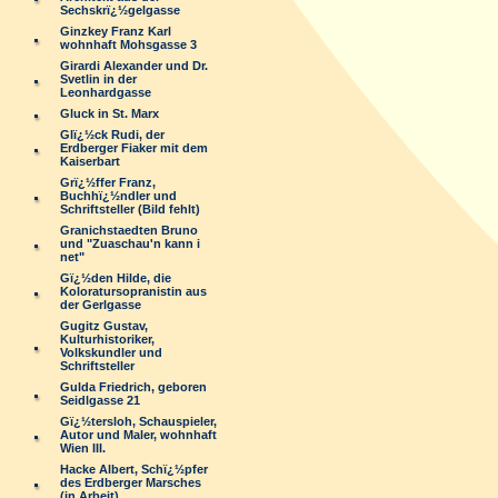
Sechskrï¿½gelgasse
Ginzkey Franz Karl
wohnhaft Mohsgasse 3
Girardi Alexander und Dr.
Svetlin in der
Leonhardgasse
Gluck in St. Marx
Glï¿½ck Rudi, der
Erdberger Fiaker mit dem
Kaiserbart
Grï¿½ffer Franz,
Buchhï¿½ndler und
Schriftsteller (Bild fehlt)
Granichstaedten Bruno
und "Zuaschau'n kann i
net"
Gï¿½den Hilde, die
Koloratursopranistin aus
der Gerlgasse
Gugitz Gustav,
Kulturhistoriker,
Volkskundler und
Schriftsteller
Gulda Friedrich, geboren
Seidlgasse 21
Gï¿½tersloh, Schauspieler,
Autor und Maler, wohnhaft
Wien III.
Hacke Albert, Schï¿½pfer
des Erdberger Marsches
(in Arbeit)