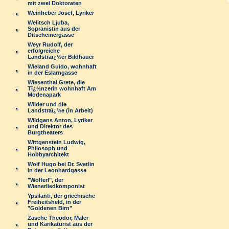
mit zwei Doktoraten
Weinheber Josef, Lyriker
Welitsch Ljuba,
Sopranistin aus der
Ditscheinergasse
Weyr Rudolf, der
erfolgreiche
Landstraï¿½er Bildhauer
Wieland Guido, wohnhaft
in der Eslarngasse
Wiesenthal Grete, die
Tï¿½nzerin wohnhaft Am
Modenapark
Wilder und die
Landstraï¿½e (in Arbeit)
Wildgans Anton, Lyriker
und Direktor des
Burgtheaters
Wittgenstein Ludwig,
Philosoph und
Hobbyarchitekt
Wolf Hugo bei Dr. Svetlin
in der Leonhardgasse
"Wolferl", der
Wienerliedkomponist
Ypsilanti, der griechische
Freiheitsheld, in der
"Goldenen Birn"
Zasche Theodor, Maler
und Karikaturist aus der