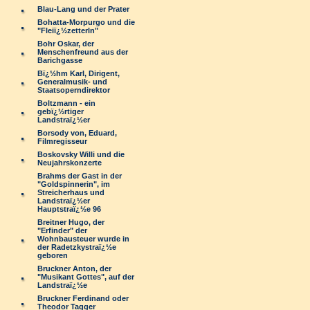
Blau-Lang und der Prater
Bohatta-Morpurgo und die
"Fleiï¿½zetterln"
Bohr Oskar, der
Menschenfreund aus der
Barichgasse
Bï¿½hm Karl, Dirigent,
Generalmusik- und
Staatsoperndirektor
Boltzmann - ein
gebï¿½rtiger
Landstraï¿½er
Borsody von, Eduard,
Filmregisseur
Boskovsky Willi und die
Neujahrskonzerte
Brahms der Gast in der
"Goldspinnerin", im
Streicherhaus und
Landstraï¿½er
Hauptstraï¿½e 96
Breitner Hugo, der
"Erfinder" der
Wohnbausteuer wurde in
der Radetzkystraï¿½e
geboren
Bruckner Anton, der
"Musikant Gottes", auf der
Landstraï¿½e
Bruckner Ferdinand oder
Theodor Tagger