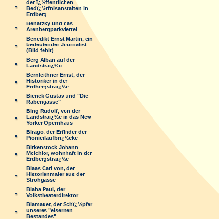
der ï¿½ffentlichen
Bedï¿½rfnisanstalten in
Erdberg
Benatzky und das
Arenbergparkviertel
Benedikt Ernst Martin, ein
bedeutender Journalist
(Bild fehlt)
Berg Alban auf der
Landstraï¿½e
Bernleithner Ernst, der
Historiker in der
Erdbergstraï¿½e
Bienek Gustav und "Die
Rabengasse"
Bing Rudolf, von der
Landstraï¿½e in das New
Yorker Opernhaus
Birago, der Erfinder der
Pionierlaufbrï¿½cke
Birkenstock Johann
Melchior, wohnhaft in der
Erdbergstraï¿½e
Blaas Carl von, der
Historienmaler aus der
Strohgasse
Blaha Paul, der
Volkstheaterdirektor
Blamauer, der Schï¿½pfer
unseres "eisernen
Bestandes"