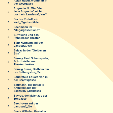
Aslan Raoul, wohnhaft in
der Weyrgasse
Augustin N.: War "der
liebe Augustin" nicht
doch ein Landstraï¿½er?
Bacher Rudolf, ein
Weiï¿½gerber Maler
Bachmann im
"Ungargassenland"
Bï¿½uerle und das
Rennweger Theater
Bahr Hermann auf der
Landstraï¿½e
Balzac in der "Goldenen
Birn"
Barnay Paul, Schauspieler,
Schriftsteller und
Theaterdirektor
Barwig Franz, Bildhauer in
der Erdbergstraï¿½e
Bauernfeld Eduard von in
der Beatrixgasse
Baumann, der gefragte
Architekt aus der
Sechskrï¿½gelgasse
Bayros, der Maler aus der
Tongasse
Beethoven auf der
Landstraï¿½e
Beetz Wilhelm, Gestalter