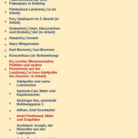
Fiakerplatz in Erdberg
Filmkulisse Landstraï¿½e (in
Arbeit)
Fuï¿½ballsport im 3. Bezirk (in
Arbeit)
Gedenkstï¿½tten, Hauszeichen
und Denkmï¿½ler (in Arbeit)
Hauptmï¿½nzamt
Haus Wittgenstein
Karl-Borromï¿½us-Brunnen
Konzerthaus (in Vorbereitung)
Kï¿½nstler, Wissenschafter,
Politiker und andere
Prominente auf der
Landstraï¿½e (von Adelpoller
bis Zwerenz: in Arbeit)
Adelpoller und seine
Lokomotive
Agricola Carl, Maler und
Kupferstecher
Aichinger Ilse, wohnhaft
Hohlweggasse 1
Althan, Graf Gundacker
Andri Ferdinand, Maler
und Graphiker
Aschbach Joseph, der
Historiker aus der
Lagergasse