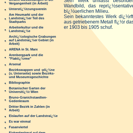
Sein Werk umfasst besonder
Vergangenheit (in Arbeit)
Wandbild, das reprï¿½sentat
Unterstï¿½tzungsverein
bï¿½uerlichen Milieu.
Am Heumarkt und der
Sein
bekanntestes Werk dï¿½rf
Landstraï¿½er Teil des
aus getriebenem Metall fï¿½r das
Stadtparks
er 1903 bis 1905 schuf.
Arbeiterkultur und die
Landstraï¿½e
Archï¿½ologische Grabungen
auf Landstraï¿½er Gebiet (in
Arbeit)
ARENA in St. Marx
Arenbergpark und die
"Flaktï¿½rme"
Arsenal
Bezirkswappen und -plï¿½ne
(s. Unterseite) sowie Bezirks-
und Museumsgeschichte
Bibliographie
Botanischer Garten der
Universitï¿½t Wien
Bruno-Granichstaedten-
Gedenkraum
Dritter Bezirk in Zahlen (in
Arbeit)
Eislaufen auf der Landstraï¿½e
Es war einmal
Fasanviertel
Fiakerdenkmal auf dem