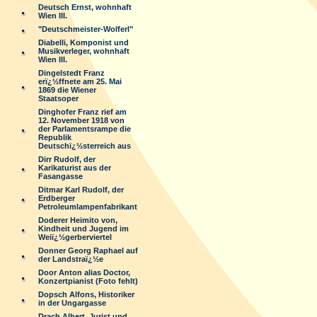
Deutsch Ernst, wohnhaft
Wien III.
"Deutschmeister-Wolferl"
Diabelli, Komponist und
Musikverleger, wohnhaft
Wien III.
Dingelstedt Franz
erï¿½ffnete am 25. Mai
1869 die Wiener
Staatsoper
Dinghofer Franz rief am
12. November 1918 von
der Parlamentsrampe die
Republik
Deutschï¿½sterreich aus
Dirr Rudolf, der
Karikaturist aus der
Fasangasse
Ditmar Karl Rudolf, der
Erdberger
Petroleumlampenfabrikant
Doderer Heimito von,
Kindheit und Jugend im
Weiï¿½gerberviertel
Donner Georg Raphael auf
der Landstraï¿½e
Door Anton alias Doctor,
Konzertpianist (Foto fehlt)
Dopsch Alfons, Historiker
in der Ungargasse
Drach Albert, Jurist und