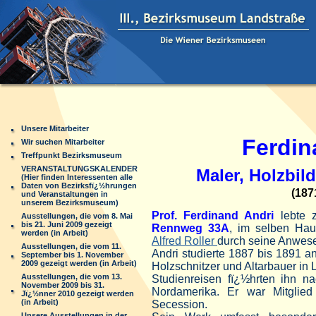
Unsere Mitarbeiter
Ferdinan
Wir suchen Mitarbeiter
Treffpunkt Bezirksmuseum
VERANSTALTUNGSKALENDER
Maler, Holzbil
(Hier finden Interessenten alle
Daten von Bezirksfï¿½hrungen
(1871 -
und Veranstaltungen in
unserem Bezirksmuseum)
Prof.
Ferdinand Andri
lebte z
Ausstellungen, die vom 8. Mai
bis 21. Juni 2009 gezeigt
Rennweg
33A
, im selben Hau
werden (in Arbeit)
Alfred Roller
durch seine Anwes
Ausstellungen, die vom 11.
Andri studierte 1887 bis 1891 a
September bis 1. November
2009 gezeigt werden (in Arbeit)
Holzschnitzer und Altarbauer in L
Ausstellungen, die vom 13.
Studienreisen fï¿½hrten ihn na
November 2009 bis 31.
Nordamerika. Er war Mitglied
Jï¿½nner 2010 gezeigt werden
(in Arbeit)
Secession.
Unsere Ausstellungen in der