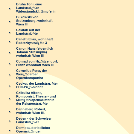
Bruha Toni, eine
Landstraï¿½er
Widerstandskï¿½mpferin
Bukowski von
Stolzenburg, wohnhaft
Wien III
Calafati auf der
Landstraï¿½e
Canetti Elias, wohnhaft
Radetzkystraï¿½e 3
Canon Hans (eigentlich
Johann Strasiripka)
wohnhaft Wien III
Conrad von Hï¿½tzendorf,
Franz wohnhaft Wien III
Cornelius Peter, der
Weiï¿½gerber
Opernkomponist
Csokor, der Landstraï¿½er
PEN-Prï¿½sident
Czibulka Alfons,
Komponist, Theater- und
Militï¿½rkapellmeister in
der Reisnerstraï¿½e
Danneberg Robert,
wohnhaft Wien III.
Degen - der Schweizer
Landstraï¿½er
Dermota, der beliebte
Opernsï¿½nger