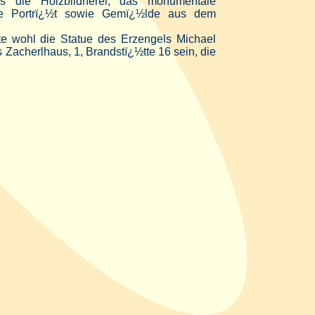
s die Holzbildnerei, das monumentale
ive Portrï¿½t sowie Gemï¿½lde aus dem
te wohl die Statue des Erzengels Michael
 Zacherlhaus, 1, Brandstï¿½tte 16 sein, die