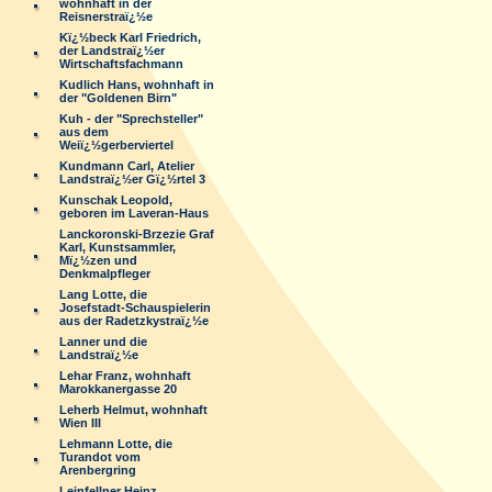
wohnhaft in der
Reisnerstraï¿½e
Kï¿½beck Karl Friedrich,
der Landstraï¿½er
Wirtschaftsfachmann
Kudlich Hans, wohnhaft in
der "Goldenen Birn"
Kuh - der "Sprechsteller"
aus dem
Weiï¿½gerberviertel
Kundmann Carl, Atelier
Landstraï¿½er Gï¿½rtel 3
Kunschak Leopold,
geboren im Laveran-Haus
Lanckoronski-Brzezie Graf
Karl, Kunstsammler,
Mï¿½zen und
Denkmalpfleger
Lang Lotte, die
Josefstadt-Schauspielerin
aus der Radetzkystraï¿½e
Lanner und die
Landstraï¿½e
Lehar Franz, wohnhaft
Marokkanergasse 20
Leherb Helmut, wohnhaft
Wien III
Lehmann Lotte, die
Turandot vom
Arenbergring
Leinfellner Heinz,