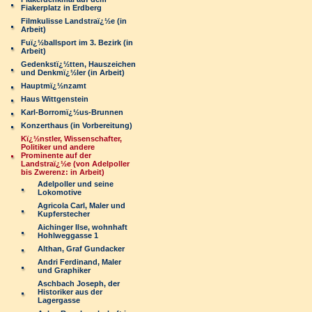
Fiakerplatz in Erdberg
Filmkulisse Landstraï¿½e (in
Arbeit)
Fuï¿½ballsport im 3. Bezirk (in
Arbeit)
Gedenkstï¿½tten, Hauszeichen
und Denkmï¿½ler (in Arbeit)
Hauptmï¿½nzamt
Haus Wittgenstein
Karl-Borromï¿½us-Brunnen
Konzerthaus (in Vorbereitung)
Kï¿½nstler, Wissenschafter,
Politiker und andere
Prominente auf der
Landstraï¿½e (von Adelpoller
bis Zwerenz: in Arbeit)
Adelpoller und seine
Lokomotive
Agricola Carl, Maler und
Kupferstecher
Aichinger Ilse, wohnhaft
Hohlweggasse 1
Althan, Graf Gundacker
Andri Ferdinand, Maler
und Graphiker
Aschbach Joseph, der
Historiker aus der
Lagergasse