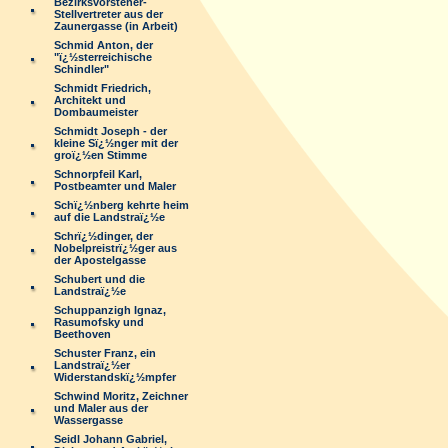
Bezirksvorsteher-
Stellvertreter aus der
Zaunergasse (in Arbeit)
Schmid Anton, der
"ï¿½sterreichische
Schindler"
Schmidt Friedrich,
Architekt und
Dombaumeister
Schmidt Joseph - der
kleine Sï¿½nger mit der
groï¿½en Stimme
Schnorpfeil Karl,
Postbeamter und Maler
Schï¿½nberg kehrte heim
auf die Landstraï¿½e
Schrï¿½dinger, der
Nobelpreistrï¿½ger aus
der Apostelgasse
Schubert und die
Landstraï¿½e
Schuppanzigh Ignaz,
Rasumofsky und
Beethoven
Schuster Franz, ein
Landstraï¿½er
Widerstandskï¿½mpfer
Schwind Moritz, Zeichner
und Maler aus der
Wassergasse
Seidl Johann Gabriel,