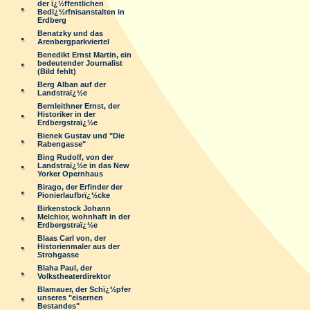
der ï¿½ffentlichen
Bedï¿½rfnisanstalten in
Erdberg
Benatzky und das
Arenbergparkviertel
Benedikt Ernst Martin, ein
bedeutender Journalist
(Bild fehlt)
Berg Alban auf der
Landstraï¿½e
Bernleithner Ernst, der
Historiker in der
Erdbergstraï¿½e
Bienek Gustav und "Die
Rabengasse"
Bing Rudolf, von der
Landstraï¿½e in das New
Yorker Opernhaus
Birago, der Erfinder der
Pionierlaufbrï¿½cke
Birkenstock Johann
Melchior, wohnhaft in der
Erdbergstraï¿½e
Blaas Carl von, der
Historienmaler aus der
Strohgasse
Blaha Paul, der
Volkstheaterdirektor
Blamauer, der Schï¿½pfer
unseres "eisernen
Bestandes"