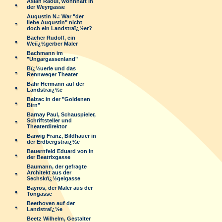
Aslan Raoul, wohnhaft in
der Weyrgasse
Augustin N.: War "der
liebe Augustin" nicht
doch ein Landstraï¿½er?
Bacher Rudolf, ein
Weiï¿½gerber Maler
Bachmann im
"Ungargassenland"
Bï¿½uerle und das
Rennweger Theater
Bahr Hermann auf der
Landstraï¿½e
Balzac in der "Goldenen
Birn"
Barnay Paul, Schauspieler,
Schriftsteller und
Theaterdirektor
Barwig Franz, Bildhauer in
der Erdbergstraï¿½e
Bauernfeld Eduard von in
der Beatrixgasse
Baumann, der gefragte
Architekt aus der
Sechskrï¿½gelgasse
Bayros, der Maler aus der
Tongasse
Beethoven auf der
Landstraï¿½e
Beetz Wilhelm, Gestalter