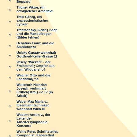
Boppard
Tilgner Viktor, ein
erfolgreicher Architekt
Trakl Georg, ein
expressionistischer
Lyriker
Trentsensky, Gebrï¿½der
und die Mandelbogen
(Bilder fehlen)
Uchatius Franz und die
Stahlbronze
Ucicky Gustav wohnhaft
Gottfried-Keller-Gasse 11
Vesely "Wickerl" - der
Freiheitskï¿½mpfer aus
dem Wildganshof
Wagner Otto und die
Landstraï¿½e
Watteroth Heinrich
Joseph, wohnhaft
Erdbergstraï¿½e 17 (in
Arbeit)
Weber Max Maria v.,
Eisenbahntechniker,
wohnhaft Wien III
Webern Anton v., der
Leiter der
Arbeitersymphonie-
Konzerte
Wehle Peter, Schriftsteller,
Komponist, Kabarettist