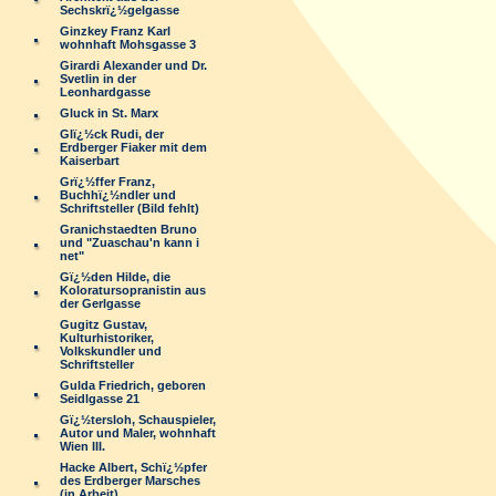
Sechskrï¿½gelgasse
Ginzkey Franz Karl
wohnhaft Mohsgasse 3
Girardi Alexander und Dr.
Svetlin in der
Leonhardgasse
Gluck in St. Marx
Glï¿½ck Rudi, der
Erdberger Fiaker mit dem
Kaiserbart
Grï¿½ffer Franz,
Buchhï¿½ndler und
Schriftsteller (Bild fehlt)
Granichstaedten Bruno
und "Zuaschau'n kann i
net"
Gï¿½den Hilde, die
Koloratursopranistin aus
der Gerlgasse
Gugitz Gustav,
Kulturhistoriker,
Volkskundler und
Schriftsteller
Gulda Friedrich, geboren
Seidlgasse 21
Gï¿½tersloh, Schauspieler,
Autor und Maler, wohnhaft
Wien III.
Hacke Albert, Schï¿½pfer
des Erdberger Marsches
(in Arbeit)