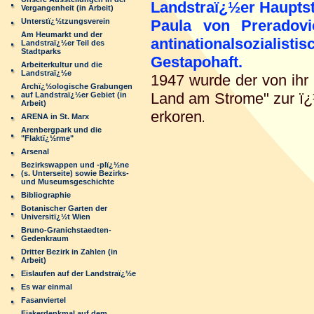
Landstraï¿½er Haupts
Vergangenheit (in Arbeit)
Unterstï¿½tzungsverein
Paula von Preradov
Am Heumarkt und der
antinationalsozia
Landstraï¿½er Teil des
Stadtparks
Gestapohaft.
Arbeiterkultur und die
Landstraï¿½e
1947 wurde der von ihr 
Archï¿½ologische Grabungen
Land am Strome" zur ï
auf Landstraï¿½er Gebiet (in
Arbeit)
erkoren
.
ARENA in St. Marx
Arenbergpark und die
"Flaktï¿½rme"
Arsenal
Bezirkswappen und -plï¿½ne
(s. Unterseite) sowie Bezirks-
und Museumsgeschichte
Bibliographie
Botanischer Garten der
Universitï¿½t Wien
Bruno-Granichstaedten-
Gedenkraum
Dritter Bezirk in Zahlen (in
Arbeit)
Eislaufen auf der Landstraï¿½e
Es war einmal
Fasanviertel
Fiakerdenkmal auf dem