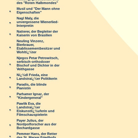
des "Roten Halbmondes"
Musil und "Der Mann ohne
Eigenschaften"
Nagl Maly, die
unvergessene Wienerlied-
Interpretin
Natterer, der Begleiter der
Kaiserin von Brasilien
Neuling Vinzenz,
Bierbrauer,
Etablissementbesitzer und
Wohltï¿½ter
Njegos Petar Petrowitsch,
serbisch-orthodoxer
Bischof und Dichter in der
Veithgasse
Nï¿½dl Frieda, eine
Landstraï¿½er Politikerin
Paradis, die blinde
Pianistin
Parhamer Ignaz, der
"Kindergeneral"
Pawlik Eva, die
Landstraï¿½er
Eiskunstlï¿½uferin und
Filmschauspielerin
Payer Julius, der
Nordpolforscher aus der
Bechardgasse
Pemmer Hans, der Retter
des St. Marxer Friedhofs