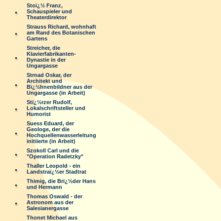
Stoï¿½ Franz,
Schauspieler und
Theaterdirektor
Strauss Richard, wohnhaft
am Rand des Botanischen
Gartens
Streicher, die
Klavierfabrikanten-
Dynastie in der
Ungargasse
Strnad Oskar, der
Architekt und
Bï¿½hnenbildner aus der
Ungargasse (in Arbeit)
Stï¿½rzer Rudolf,
Lokalschriftsteller und
Humorist
Suess Eduard, der
Geologe, der die
Hochquellenwasserleitung
initiierte (in Arbeit)
Szokoll Carl und die
"Operation Radetzky"
Thaller Leopold - ein
Landstraï¿½er Stadtrat
Thimig, die Brï¿½der Hans
und Hermann
Thomas Oswald - der
Astronom aus der
Salesianergasse
Thonet Michael aus