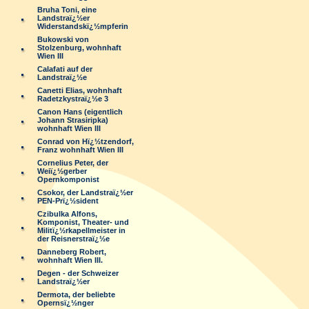
Bruha Toni, eine
Landstraï¿½er
Widerstandskï¿½mpferin
Bukowski von
Stolzenburg, wohnhaft
Wien III
Calafati auf der
Landstraï¿½e
Canetti Elias, wohnhaft
Radetzkystraï¿½e 3
Canon Hans (eigentlich
Johann Strasiripka)
wohnhaft Wien III
Conrad von Hï¿½tzendorf,
Franz wohnhaft Wien III
Cornelius Peter, der
Weiï¿½gerber
Opernkomponist
Csokor, der Landstraï¿½er
PEN-Prï¿½sident
Czibulka Alfons,
Komponist, Theater- und
Militï¿½rkapellmeister in
der Reisnerstraï¿½e
Danneberg Robert,
wohnhaft Wien III.
Degen - der Schweizer
Landstraï¿½er
Dermota, der beliebte
Opernsï¿½nger