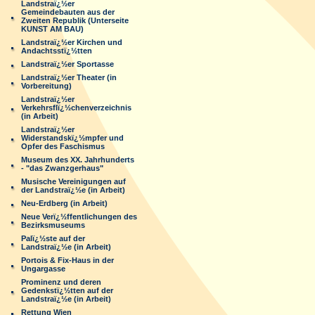
Landstraï¿½er
Gemeindebauten aus der
Zweiten Republik (Unterseite
KUNST AM BAU)
Landstraï¿½er Kirchen und
Andachtsstï¿½tten
Landstraï¿½er Sportasse
Landstraï¿½er Theater (in
Vorbereitung)
Landstraï¿½er
Verkehrsflï¿½chenverzeichnis
(in Arbeit)
Landstraï¿½er
Widerstandskï¿½mpfer und
Opfer des Faschismus
Museum des XX. Jahrhunderts
- "das Zwanzgerhaus"
Musische Vereinigungen auf
der Landstraï¿½e (in Arbeit)
Neu-Erdberg (in Arbeit)
Neue Verï¿½ffentlichungen des
Bezirksmuseums
Palï¿½ste auf der
Landstraï¿½e (in Arbeit)
Portois & Fix-Haus in der
Ungargasse
Prominenz und deren
Gedenkstï¿½tten auf der
Landstraï¿½e (in Arbeit)
Rettung Wien