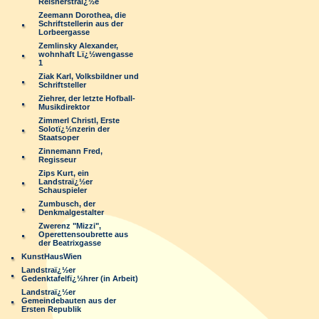
Reisnerstraï¿½e
Zeemann Dorothea, die
Schriftstellerin aus der
Lorbeergasse
Zemlinsky Alexander,
wohnhaft Lï¿½wengasse
1
Ziak Karl, Volksbildner und
Schriftsteller
Ziehrer, der letzte Hofball-
Musikdirektor
Zimmerl Christl, Erste
Solotï¿½nzerin der
Staatsoper
Zinnemann Fred,
Regisseur
Zips Kurt, ein
Landstraï¿½er
Schauspieler
Zumbusch, der
Denkmalgestalter
Zwerenz "Mizzi",
Operettensoubrette aus
der Beatrixgasse
KunstHausWien
Landstraï¿½er
Gedenktafelfï¿½hrer (in Arbeit)
Landstraï¿½er
Gemeindebauten aus der
Ersten Republik