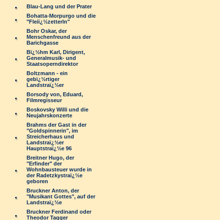
Blau-Lang und der Prater
Bohatta-Morpurgo und die
"Fleiï¿½zetterln"
Bohr Oskar, der
Menschenfreund aus der
Barichgasse
Bï¿½hm Karl, Dirigent,
Generalmusik- und
Staatsoperndirektor
Boltzmann - ein
gebï¿½rtiger
Landstraï¿½er
Borsody von, Eduard,
Filmregisseur
Boskovsky Willi und die
Neujahrskonzerte
Brahms der Gast in der
"Goldspinnerin", im
Streicherhaus und
Landstraï¿½er
Hauptstraï¿½e 96
Breitner Hugo, der
"Erfinder" der
Wohnbausteuer wurde in
der Radetzkystraï¿½e
geboren
Bruckner Anton, der
"Musikant Gottes", auf der
Landstraï¿½e
Bruckner Ferdinand oder
Theodor Tagger