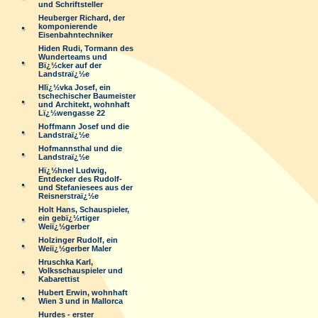
und Schriftsteller
Heuberger Richard, der
komponierende
Eisenbahntechniker
Hiden Rudi, Tormann des
Wunderteams und
Bï¿½cker auf der
Landstraï¿½e
Hlï¿½vka Josef, ein
tschechischer Baumeister
und Architekt, wohnhaft
Lï¿½wengasse 22
Hoffmann Josef und die
Landstraï¿½e
Hofmannsthal und die
Landstraï¿½e
Hï¿½hnel Ludwig,
Entdecker des Rudolf-
und Stefaniesees aus der
Reisnerstraï¿½e
Holt Hans, Schauspieler,
ein gebï¿½rtiger
Weiï¿½gerber
Holzinger Rudolf, ein
Weiï¿½gerber Maler
Hruschka Karl,
Volksschauspieler und
Kabarettist
Hubert Erwin, wohnhaft
Wien 3 und in Mallorca
Hurdes - erster