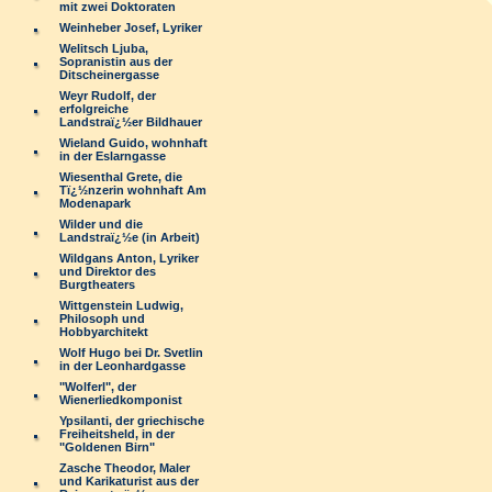
mit zwei Doktoraten
Weinheber Josef, Lyriker
Welitsch Ljuba,
Sopranistin aus der
Ditscheinergasse
Weyr Rudolf, der
erfolgreiche
Landstraï¿½er Bildhauer
Wieland Guido, wohnhaft
in der Eslarngasse
Wiesenthal Grete, die
Tï¿½nzerin wohnhaft Am
Modenapark
Wilder und die
Landstraï¿½e (in Arbeit)
Wildgans Anton, Lyriker
und Direktor des
Burgtheaters
Wittgenstein Ludwig,
Philosoph und
Hobbyarchitekt
Wolf Hugo bei Dr. Svetlin
in der Leonhardgasse
"Wolferl", der
Wienerliedkomponist
Ypsilanti, der griechische
Freiheitsheld, in der
"Goldenen Birn"
Zasche Theodor, Maler
und Karikaturist aus der