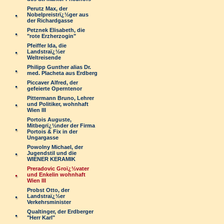
Perutz Max, der
Nobelpreistrï¿½ger aus
der Richardgasse
Petznek Elisabeth, die
"rote Erzherzogin"
Pfeiffer Ida, die
Landstraï¿½er
Weltreisende
Philipp Gunther alias Dr.
med. Placheta aus Erdberg
Piccaver Alfred, der
gefeierte Operntenor
Pittermann Bruno, Lehrer
und Politiker, wohnhaft
Wien III
Portois Auguste,
Mitbegrï¿½nder der Firma
Portois & Fix in der
Ungargasse
Powolny Michael, der
Jugendstil und die
WIENER KERAMIK
Preradovic Groï¿½vater
und Enkelin wohnhaft
Wien III
Probst Otto, der
Landstraï¿½er
Verkehrsminister
Qualtinger, der Erdberger
"Herr Karl"