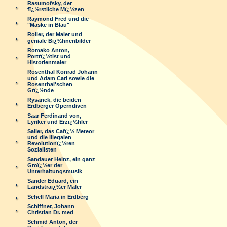
Rasumofsky, der
fï¿½rstliche Mï¿½zen
Raymond Fred und die
"Maske in Blau"
Roller, der Maler und
geniale Bï¿½hnenbilder
Romako Anton,
Portrï¿½tist und
Historienmaler
Rosenthal Konrad Johann
und Adam Carl sowie die
Rosenthal'schen
Grï¿½nde
Rysanek, die beiden
Erdberger Operndiven
Saar Ferdinand von,
Lyriker und Erzï¿½hler
Sailer, das Cafï¿½ Meteor
und die illegalen
Revolutionï¿½ren
Sozialisten
Sandauer Heinz, ein ganz
Groï¿½er der
Unterhaltungsmusik
Sander Eduard, ein
Landstraï¿½er Maler
Schell Maria in Erdberg
Schiffner, Johann
Christian Dr. med
Schmid Anton, der