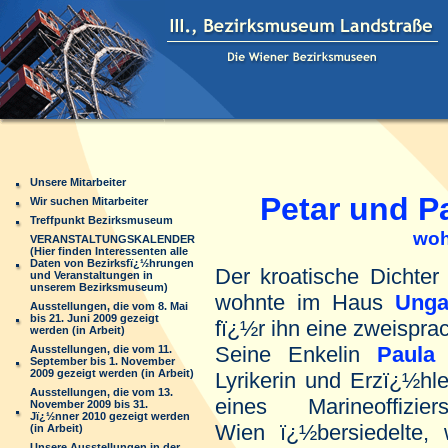
Unsere Mitarbeiter
Petar und Pau
Wir suchen Mitarbeiter
Treffpunkt Bezirksmuseum
wohnha
VERANSTALTUNGSKALENDER
(Hier finden Interessenten alle
Daten von Bezirksfï¿½hrungen
Der kroatische Dichte
und Veranstaltungen in
unserem Bezirksmuseum)
wohnte im Haus
Unga
Ausstellungen, die vom 8. Mai
bis 21. Juni 2009 gezeigt
fï¿½r ihn eine zweispra
werden (in Arbeit)
Seine Enkelin
Paula 
Ausstellungen, die vom 11.
September bis 1. November
2009 gezeigt werden (in Arbeit)
Lyrikerin und Erzï¿½hle
Ausstellungen, die vom 13.
eines Marineoffi
November 2009 bis 31.
Jï¿½nner 2010 gezeigt werden
Wien ï¿½bersiedelte,
(in Arbeit)
Unsere Ausstellungen in der