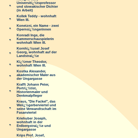
Universitï¿½tsprofessor
und slowakischer Dichter
(in Arbeit)
Kollek Teddy - wohnhaft
Wien III.
Konetzni, ein Name - zwei
Opernsï¿½ngerinnen
Konradi Inge, die
Kammerschauspielerin
wohnhaft Wien III.
Kornhï¿½usel Josef
Georg, wohnhaft auf der
Landstraï¿½e
Kï¿½rner Theodor,
wohnhaft Wien III.
Kostka Alexander,
akademischer Maler aus
der Ungargasse
Krafft Johann Peter,
Portrï¿½tist,
Historienmaler und
Denkmalpfleger
Kraus, "Die Fackel", das
Weiï¿½gerberviertel und
seine Verwandtschaft im
Fasanviertel
Kriehuber Joseph,
wohnhaft in der
Erdbergstraï¿½e und
Ungargasse
Krips Prof. Josef,