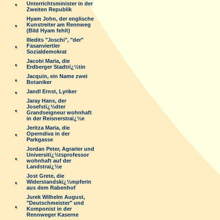
Unterrichtsminister in der
Zweiten Republik
Hyam John, der englische
Kunstreiter am Rennweg
(Bild Hyam fehlt)
Illedits "Joschi", "der"
Fasanviertler
Sozialdemokrat
Jacobi Maria, die
Erdberger Stadtrï¿½tin
Jacquin, ein Name zwei
Botaniker
Jandl Ernst, Lyriker
Jaray Hans, der
Josefstï¿½dter
Grandseigneur wohnhaft
in der Reisnerstraï¿½e
Jeritza Maria, die
Operndiva in der
Parkgasse
Jordan Peter, Agrarier und
Universitï¿½tsprofessor
wohnhaft auf der
Landstraï¿½e
Jost Grete, die
Widerstandskï¿½mpferin
aus dem Rabenhof
Jurek Wilhelm August,
"Deutschmeister" und
Komponist in der
Rennweger Kaserne