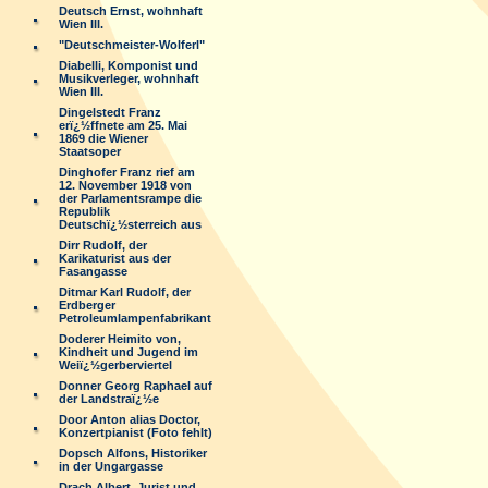
Deutsch Ernst, wohnhaft
Wien III.
"Deutschmeister-Wolferl"
Diabelli, Komponist und
Musikverleger, wohnhaft
Wien III.
Dingelstedt Franz
erï¿½ffnete am 25. Mai
1869 die Wiener
Staatsoper
Dinghofer Franz rief am
12. November 1918 von
der Parlamentsrampe die
Republik
Deutschï¿½sterreich aus
Dirr Rudolf, der
Karikaturist aus der
Fasangasse
Ditmar Karl Rudolf, der
Erdberger
Petroleumlampenfabrikant
Doderer Heimito von,
Kindheit und Jugend im
Weiï¿½gerberviertel
Donner Georg Raphael auf
der Landstraï¿½e
Door Anton alias Doctor,
Konzertpianist (Foto fehlt)
Dopsch Alfons, Historiker
in der Ungargasse
Drach Albert, Jurist und