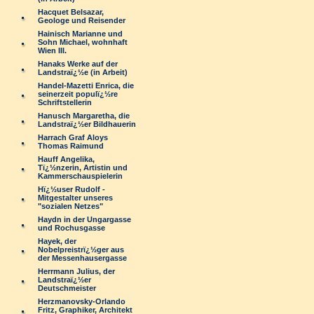
Hacquet Belsazar,
Geologe und Reisender
Hainisch Marianne und
Sohn Michael, wohnhaft
Wien III.
Hanaks Werke auf der
Landstraï¿½e (in Arbeit)
Handel-Mazetti Enrica, die
seinerzeit populï¿½re
Schriftstellerin
Hanusch Margaretha, die
Landstraï¿½er Bildhauerin
Harrach Graf Aloys
Thomas Raimund
Hauff Angelika,
Tï¿½nzerin, Artistin und
Kammerschauspielerin
Hï¿½user Rudolf -
Mitgestalter unseres
"sozialen Netzes"
Haydn in der Ungargasse
und Rochusgasse
Hayek, der
Nobelpreistrï¿½ger aus
der Messenhausergasse
Herrmann Julius, der
Landstraï¿½er
Deutschmeister
Herzmanovsky-Orlando
Fritz, Graphiker, Architekt