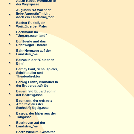
Aslan Raoul, wohnhaft in
der Weyrgasse
Augustin N.: War "der
liebe Augustin" nicht
doch ein Landstraï¿½er?
Bacher Rudolf, ein
Weiï¿½gerber Maler
Bachmann im
"Ungargassenland"
Bï¿½uerle und das
Rennweger Theater
Bahr Hermann auf der
Landstraï¿½e
Balzac in der "Goldenen
Birn"
Barnay Paul, Schauspieler,
Schriftsteller und
Theaterdirektor
Barwig Franz, Bildhauer in
der Erdbergstraï¿½e
Bauernfeld Eduard von in
der Beatrixgasse
Baumann, der gefragte
Architekt aus der
Sechskrï¿½gelgasse
Bayros, der Maler aus der
Tongasse
Beethoven auf der
Landstraï¿½e
Beetz Wilhelm, Gestalter