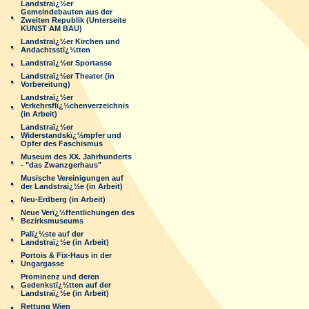
Landstraï¿½er
Gemeindebauten aus der
Zweiten Republik (Unterseite
KUNST AM BAU)
Landstraï¿½er Kirchen und
Andachtsstï¿½tten
Landstraï¿½er Sportasse
Landstraï¿½er Theater (in
Vorbereitung)
Landstraï¿½er
Verkehrsflï¿½chenverzeichnis
(in Arbeit)
Landstraï¿½er
Widerstandskï¿½mpfer und
Opfer des Faschismus
Museum des XX. Jahrhunderts
- "das Zwanzgerhaus"
Musische Vereinigungen auf
der Landstraï¿½e (in Arbeit)
Neu-Erdberg (in Arbeit)
Neue Verï¿½ffentlichungen des
Bezirksmuseums
Palï¿½ste auf der
Landstraï¿½e (in Arbeit)
Portois & Fix-Haus in der
Ungargasse
Prominenz und deren
Gedenkstï¿½tten auf der
Landstraï¿½e (in Arbeit)
Rettung Wien