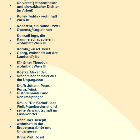
Universitï¿½tsprofessor
und slowakischer Dichter
(in Arbeit)
Kollek Teddy - wohnhaft
Wien III.
Konetzni, ein Name - zwei
Opernsï¿½ngerinnen
Konradi Inge, die
Kammerschauspielerin
wohnhaft Wien III.
Kornhï¿½usel Josef
Georg, wohnhaft auf der
Landstraï¿½e
Kï¿½rner Theodor,
wohnhaft Wien III.
Kostka Alexander,
akademischer Maler aus
der Ungargasse
Krafft Johann Peter,
Portrï¿½tist,
Historienmaler und
Denkmalpfleger
Kraus, "Die Fackel", das
Weiï¿½gerberviertel und
seine Verwandtschaft im
Fasanviertel
Kriehuber Joseph,
wohnhaft in der
Erdbergstraï¿½e und
Ungargasse
Krips Prof. Josef,