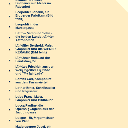
Bildhauer mit Atelier im
Rabenhof
Leopolder Johann, ein
Erdberger Fabrikant (Bild
fehlt)
Leopoldi in der
Marxergasse
Littrow Vater und Sohn -
die beiden Landstraï¿½er
Astronomen
Lï¿½ffler Berthold, Maler,
Graphiker und die WIENER
KERAMIK (Bild fehlt)
Lï¿½hner-Beda auf der
Landstraï¿½e
Lï¿½we Friedrich aus der
Weiï¿½gerber Lï¿½nde
und "My fair Lady"
Lorens Carl, Komponist
aus dem Fasanviertel
Lothar Ernst, Schriftsteller
und Regisseur
Luby Franz, Maler,
Graphiker und Bildhauer
Lucca Pauline, die
Opernsï¿½ngerin aus der
Jacquingasse
Lueger - Bï¿½rgermeister
von Wien
Madersperger Josef, ein