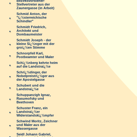
Bezirksvorsteher-
Stellvertreter aus der
Zaunergasse (in Arbeit)
Schmid Anton, der
"ï¿½sterreichische
Schindler"
Schmidt Friedrich,
Architekt und
Dombaumeister
Schmidt Joseph - der
kleine Sï¿½nger mit der
groï¿½en Stimme
Schnorpfeil Karl,
Postbeamter und Maler
Schï¿½nberg kehrte heim
auf die Landstraï¿½e
Schrï¿½dinger, der
Nobelpreistrï¿½ger aus
der Apostelgasse
Schubert und die
Landstraï¿½e
Schuppanzigh Ignaz,
Rasumofsky und
Beethoven
Schuster Franz, ein
Landstraï¿½er
Widerstandskï¿½mpfer
Schwind Moritz, Zeichner
und Maler aus der
Wassergasse
Seidl Johann Gabriel,