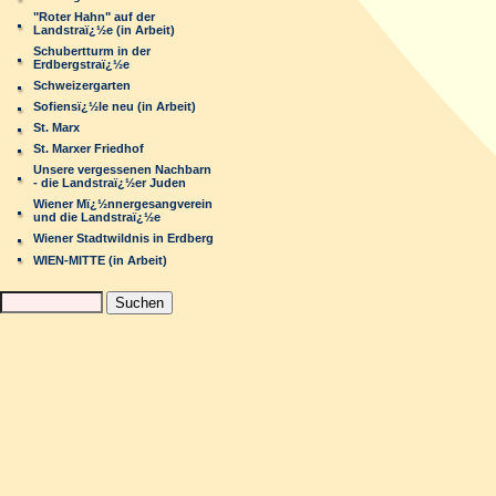
"Roter Hahn" auf der
Landstraï¿½e (in Arbeit)
Schubertturm in der
Erdbergstraï¿½e
Schweizergarten
Sofiensï¿½le neu (in Arbeit)
St. Marx
St. Marxer Friedhof
Unsere vergessenen Nachbarn
- die Landstraï¿½er Juden
Wiener Mï¿½nnergesangverein
und die Landstraï¿½e
Wiener Stadtwildnis in Erdberg
WIEN-MITTE (in Arbeit)