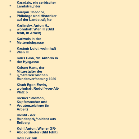
Karadzic, ein serbischer
Landstraï¿½er
Karajan Theodor,
Philologe und Historiker
auf der Landstraï¿½e
Karlinsky, Anton H.,
wohnhaft Wien III (Bild
fehlt, in Arbeit)
Karlweis in der
Metternichgasse
Kasimir Luigi, wohnhaft
Wien III.
Kaus Gina, die Autorin in
der Hyegasse
Kelsen Hans, der
Mitgestalter der
ï¿½sterreichischen
Bundesverfassung 1920
Kisch Egon Erwin,
wohnhaft Rudolf-von-Alt-
Platz 5
Kleiner Salomon,
Kupferstecher und
Vedutenzeichner (in
Arbeit)
Klestil - der
Bundesprï¿½sident aus
Erdberg
Kohl Anton, Wiener GR-
Abgeordneter (Bild fehlt)
Kollï¿½r Jan,