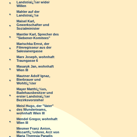
Landstraï¿½er wider
Willen
Mahler auf der
Landstraï¿½e
Maisel Karl,
Gewerkschafter und
Sozialminister
Mantler Karl, Sprecher des
"Siebener-Komitees"
Marischka Ernst, der
Filmregisseur aus der
Salesianergasse
Marx Joseph, wohnhaft
Traungasse 6
Masaryk Jan, wohnhaft
Wien III
Mautner Adolf Ignaz,
Bierbrauer und
Wohltï¿½ter
Mayer Matthï¿½us,
Badehausbesitzer und
erster Landstraï¿½er
Bezirksvorsteher
Meisl Hugo, der "Vater"
des Wunderteams,
wohnhaft Wien III
Mendel Gregor, wohnhaft
Wien III
Mesmer Franz Anton,
Mozartfï¿½rderer, Arzt von
Maria Theresia Paradis