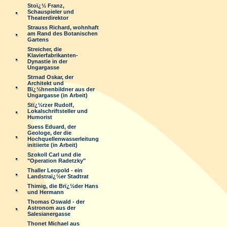
Stoï¿½ Franz,
Schauspieler und
Theaterdirektor
Strauss Richard, wohnhaft
am Rand des Botanischen
Gartens
Streicher, die
Klavierfabrikanten-
Dynastie in der
Ungargasse
Strnad Oskar, der
Architekt und
Bï¿½hnenbildner aus der
Ungargasse (in Arbeit)
Stï¿½rzer Rudolf,
Lokalschriftsteller und
Humorist
Suess Eduard, der
Geologe, der die
Hochquellenwasserleitung
initiierte (in Arbeit)
Szokoll Carl und die
"Operation Radetzky"
Thaller Leopold - ein
Landstraï¿½er Stadtrat
Thimig, die Brï¿½der Hans
und Hermann
Thomas Oswald - der
Astronom aus der
Salesianergasse
Thonet Michael aus