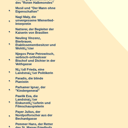
des "Roten Halbmondes"
Musil und "Der Mann ohne
Eigenschaften"
Nagl Maly, die
unvergessene Wienerlied-
Interpretin
Natterer, der Begleiter der
Kaiserin von Brasilien
Neuling Vinzenz,
Bierbrauer,
Etablissementbesitzer und
Wohltï¿½ter
Njegos Petar Petrowitsch,
serbisch-orthodoxer
Bischof und Dichter in der
Veithgasse
Nï¿½dl Frieda, eine
Landstraï¿½er Politikerin
Paradis, die blinde
Pianistin
Parhamer Ignaz, der
"Kindergeneral"
Pawlik Eva, die
Landstraï¿½er
Eiskunstlï¿½uferin und
Filmschauspielerin
Payer Julius, der
Nordpolforscher aus der
Bechardgasse
Pemmer Hans, der Retter
des St. Marxer Friedhofs