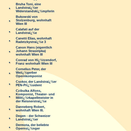
Bruha Toni, eine
Landstraï¿½er
Widerstandskï¿½mpferin
Bukowski von
Stolzenburg, wohnhaft
Wien III
Calafati auf der
Landstraï¿½e
Canetti Elias, wohnhaft
Radetzkystraï¿½e 3
Canon Hans (eigentlich
Johann Strasiripka)
wohnhaft Wien III
Conrad von Hï¿½tzendorf,
Franz wohnhaft Wien III
Cornelius Peter, der
Weiï¿½gerber
Opernkomponist
Csokor, der Landstraï¿½er
PEN-Prï¿½sident
Czibulka Alfons,
Komponist, Theater- und
Militï¿½rkapellmeister in
der Reisnerstraï¿½e
Danneberg Robert,
wohnhaft Wien III.
Degen - der Schweizer
Landstraï¿½er
Dermota, der beliebte
Opernsï¿½nger