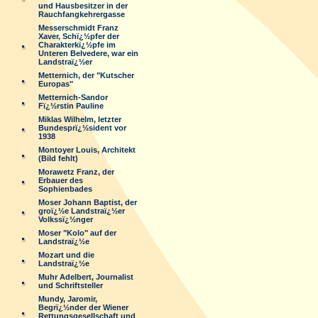
und Hausbesitzer in der
Rauchfangkehrergasse
Messerschmidt Franz
Xaver, Schï¿½pfer der
Charakterkï¿½pfe im
Unteren Belvedere, war ein
Landstraï¿½er
Metternich, der "Kutscher
Europas"
Metternich-Sandor
Fï¿½rstin Pauline
Miklas Wilhelm, letzter
Bundesprï¿½sident vor
1938
Montoyer Louis, Architekt
(Bild fehlt)
Morawetz Franz, der
Erbauer des
Sophienbades
Moser Johann Baptist, der
groï¿½e Landstraï¿½er
Volkssï¿½nger
Moser "Kolo" auf der
Landstraï¿½e
Mozart und die
Landstraï¿½e
Muhr Adelbert, Journalist
und Schriftsteller
Mundy, Jaromir,
Begrï¿½nder der Wiener
Rettungsgesellschaft und