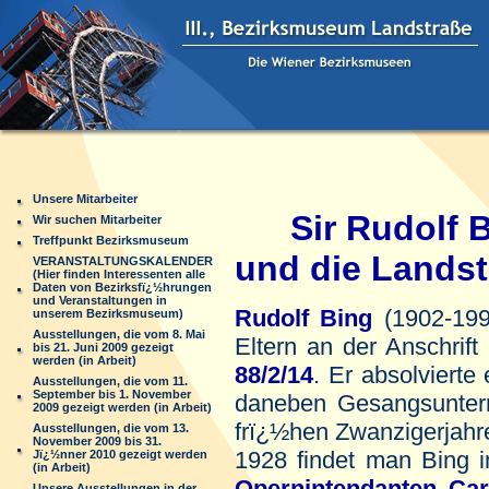
Unsere Mitarbeiter
Sir Rudolf 
Wir suchen Mitarbeiter
Treffpunkt Bezirksmuseum
und die Lands
VERANSTALTUNGSKALENDER
(Hier finden Interessenten alle
Daten von Bezirksfï¿½hrungen
und Veranstaltungen in
Rudolf Bing
(1902-199
unserem Bezirksmuseum)
Ausstellungen, die vom 8. Mai
Eltern an der Anschrift
bis 21. Juni 2009 gezeigt
werden (in Arbeit)
88/2/14
. Er absolviert
Ausstellungen, die vom 11.
September bis 1. November
daneben Gesangsunterri
2009 gezeigt werden (in Arbeit)
frï¿½hen Zwanzigerjahr
Ausstellungen, die vom 13.
November 2009 bis 31.
1928 findet man Bing 
Jï¿½nner 2010 gezeigt werden
(in Arbeit)
Opernintendanten Car
Unsere Ausstellungen in der