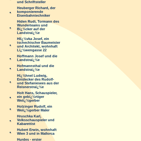
und Schriftsteller
Heuberger Richard, der
komponierende
Eisenbahntechniker
Hiden Rudi, Tormann des
Wunderteams und
Bï¿½cker auf der
Landstraï¿½e
Hlï¿½vka Josef, ein
tschechischer Baumeister
und Architekt, wohnhaft
Lï¿½wengasse 22
Hoffmann Josef und die
Landstraï¿½e
Hofmannsthal und die
Landstraï¿½e
Hï¿½hnel Ludwig,
Entdecker des Rudolf-
und Stefaniesees aus der
Reisnerstraï¿½e
Holt Hans, Schauspieler,
ein gebï¿½rtiger
Weiï¿½gerber
Holzinger Rudolf, ein
Weiï¿½gerber Maler
Hruschka Karl,
Volksschauspieler und
Kabarettist
Hubert Erwin, wohnhaft
Wien 3 und in Mallorca
Hurdes - erster