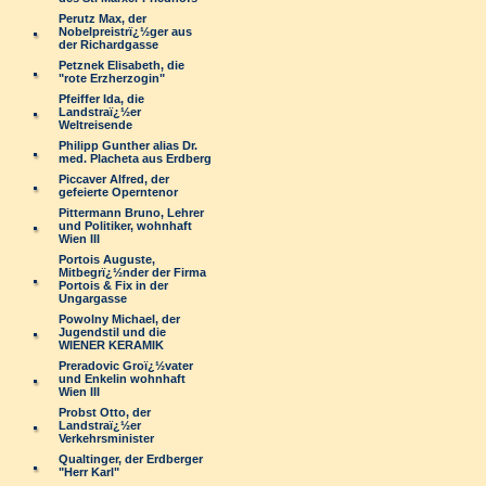
Perutz Max, der
Nobelpreistrï¿½ger aus
der Richardgasse
Petznek Elisabeth, die
"rote Erzherzogin"
Pfeiffer Ida, die
Landstraï¿½er
Weltreisende
Philipp Gunther alias Dr.
med. Placheta aus Erdberg
Piccaver Alfred, der
gefeierte Operntenor
Pittermann Bruno, Lehrer
und Politiker, wohnhaft
Wien III
Portois Auguste,
Mitbegrï¿½nder der Firma
Portois & Fix in der
Ungargasse
Powolny Michael, der
Jugendstil und die
WIENER KERAMIK
Preradovic Groï¿½vater
und Enkelin wohnhaft
Wien III
Probst Otto, der
Landstraï¿½er
Verkehrsminister
Qualtinger, der Erdberger
"Herr Karl"