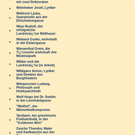
mit zwei Doktoraten
Weinheber Josef, Lyriker
Welitsch Ljuba,
Sopranistin aus der
Ditscheinergasse
Weyr Rudolf, der
erfolgreiche
Landstraï¿½er Bildhauer
Wieland Guido, wohnhaft
in der Eslarngasse
Wiesenthal Grete, die
Tï¿½nzerin wohnhaft Am
Modenapark
Wilder und die
Landstraï¿½e (in Arbeit)
Wildgans Anton, Lyriker
und Direktor des
Burgtheaters
Wittgenstein Ludwig,
Philosoph und
Hobbyarchitekt
Wolf Hugo bei Dr. Svetlin
in der Leonhardgasse
"Wolferl", der
Wienerliedkomponist
Ypsilanti, der griechische
Freiheitsheld, in der
"Goldenen Birn"
Zasche Theodor, Maler
und Karikaturist aus der