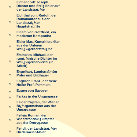
Eichendorff Joseph,
Dichter und Erzï¿½hler auf
der Landstraï¿½e
Eichthal von, Rudolf, der
Romanautor aus der
Landstraï¿½er
Hauptstraï¿½e
Einem von Gottfried, ein
moderner Komponist
Eisler Max, Kunsthistoriker
aus der Unteren
Weiï¿½gerberstraï¿½e
Eminescu Michael, der
rumï¿½nische Dichter im
Weiï¿½gerberviertel (in
Arbeit)
Engelhart, Landstraï¿½er
Maler und Bildhauer
Englisch Franz, der treue
Helfer Prof. Pemmers
Eugen von Savoyen
Farkas in der Ungargasse
Felder Cajetan, der Wiener
Bï¿½rgermeister aus der
Ungargasse
Felleis Roman, der
Widerstandskï¿½mpfer
aus der Drorygasse
Fendi, der Landstraï¿½er
Biedermeier-Maler