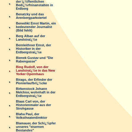
der ï¿½ffentlichen
Bedï¿½rfnisanstalten in
Erdberg
Benatzky und das
Arenbergparkviertel
Benedikt Ernst Martin, ein
bedeutender Journalist
(Bild fehlt)
Berg Alban auf der
Landstraï¿½e
Bernleithner Ernst, der
Historiker in der
Erdbergstraï¿½e
Bienek Gustav und "Die
Rabengasse"
Bing Rudolf, von der
Landstraï¿½e in das New
Yorker Opernhaus
Birago, der Erfinder der
Pionierlaufbrï¿½cke
Birkenstock Johann
Melchior, wohnhaft in der
Erdbergstraï¿½e
Blaas Carl von, der
Historienmaler aus der
Strohgasse
Blaha Paul, der
Volkstheaterdirektor
Blamauer, der Schï¿½pfer
unseres "eisernen
Bestandes"