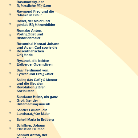
Rasumofsky, der
fï¿½rstliche Mï¿½zen
Raymond Fred und die
"Maske in Blau"
Roller, der Maler und
geniale Bï¿½hnenbilder
Romako Anton,
Portrï¿½tist und
Historienmaler
Rosenthal Konrad Johann
und Adam Carl sowie die
Rosenthal'schen
Grï¿½nde
Rysanek, die beiden
Erdberger Operndiven
Saar Ferdinand von,
Lyriker und Erzï¿½hler
Sailer, das Cafï¿½ Meteor
und die illegalen
Revolutionï¿½ren
Sozialisten
Sandauer Heinz, ein ganz
Groï¿½er der
Unterhaltungsmusik
Sander Eduard, ein
Landstraï¿½er Maler
Schell Maria in Erdberg
Schiffner, Johann
Christian Dr. med
Schmid Anton, der