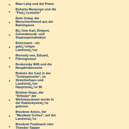
Blau-Lang und der Prater
Bohatta-Morpurgo und die
"Fleiï¿½zetterln"
Bohr Oskar, der
Menschenfreund aus der
Barichgasse
Bï¿½hm Karl, Dirigent,
Generalmusik- und
Staatsoperndirektor
Boltzmann - ein
gebï¿½rtiger
Landstraï¿½er
Borsody von, Eduard,
Filmregisseur
Boskovsky Willi und die
Neujahrskonzerte
Brahms der Gast in der
"Goldspinnerin", im
Streicherhaus und
Landstraï¿½er
Hauptstraï¿½e 96
Breitner Hugo, der
"Erfinder" der
Wohnbausteuer wurde in
der Radetzkystraï¿½e
geboren
Bruckner Anton, der
"Musikant Gottes", auf der
Landstraï¿½e
Bruckner Ferdinand oder
Theodor Tagger