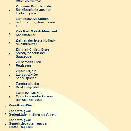
Reisnerstraï¿½e
Zeemann Dorothea, die
Schriftstellerin aus der
Lorbeergasse
Zemlinsky Alexander,
wohnhaft Lï¿½wengasse
1
Ziak Karl, Volksbildner und
Schriftsteller
Ziehrer, der letzte Hofball-
Musikdirektor
Zimmerl Christl, Erste
Solotï¿½nzerin der
Staatsoper
Zinnemann Fred,
Regisseur
Zips Kurt, ein
Landstraï¿½er
Schauspieler
Zumbusch, der
Denkmalgestalter
Zwerenz "Mizzi",
Operettensoubrette aus
der Beatrixgasse
KunstHausWien
Landstraï¿½er
Gedenktafelfï¿½hrer (in Arbeit)
Landstraï¿½er
Gemeindebauten aus der
Ersten Republik