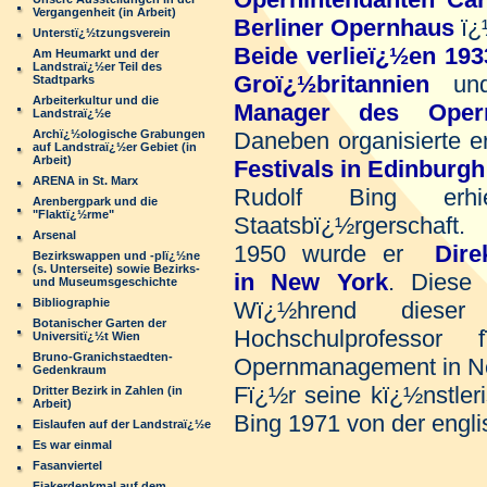
Vergangenheit (in Arbeit)
Berliner Opernhaus
ï¿
Unterstï¿½tzungsverein
Beide verlieï¿½en 19
Am Heumarkt und der
Landstraï¿½er Teil des
Groï¿½britannien
und
Stadtparks
Arbeiterkultur und die
Manager des Opern
Landstraï¿½e
Archï¿½ologische Grabungen
Daneben organisierte e
auf Landstraï¿½er Gebiet (in
Arbeit)
Festivals in Edinburgh
ARENA in St. Marx
Rudolf Bing erhi
Arenbergpark und die
"Flaktï¿½rme"
Staatsbï¿½rgerschaft.
Arsenal
1950 wurde er
Dire
Bezirkswappen und -plï¿½ne
(s. Unterseite) sowie Bezirks-
in New York
. Diese 
und Museumsgeschichte
Bibliographie
Wï¿½hrend diese
Botanischer Garten der
Hochschulprofessor
Universitï¿½t Wien
Bruno-Granichstaedten-
Opernmanagement in N
Gedenkraum
Fï¿½r seine kï¿½nstler
Dritter Bezirk in Zahlen (in
Arbeit)
Bing 1971 von der engli
Eislaufen auf der Landstraï¿½e
Es war einmal
Fasanviertel
Fiakerdenkmal auf dem