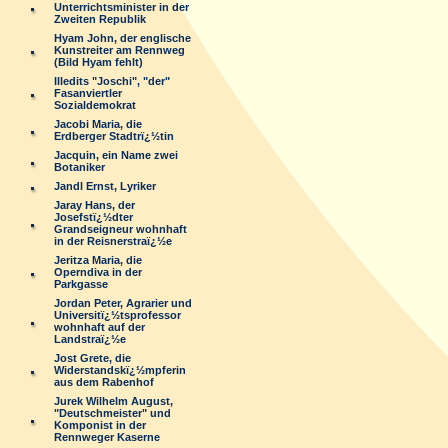
Unterrichtsminister in der
Zweiten Republik
Hyam John, der englische
Kunstreiter am Rennweg
(Bild Hyam fehlt)
Illedits "Joschi", "der"
Fasanviertler
Sozialdemokrat
Jacobi Maria, die
Erdberger Stadtrï¿½tin
Jacquin, ein Name zwei
Botaniker
Jandl Ernst, Lyriker
Jaray Hans, der
Josefstï¿½dter
Grandseigneur wohnhaft
in der Reisnerstraï¿½e
Jeritza Maria, die
Operndiva in der
Parkgasse
Jordan Peter, Agrarier und
Universitï¿½tsprofessor
wohnhaft auf der
Landstraï¿½e
Jost Grete, die
Widerstandskï¿½mpferin
aus dem Rabenhof
Jurek Wilhelm August,
"Deutschmeister" und
Komponist in der
Rennweger Kaserne