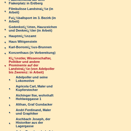
Fiakerplatz in Erdberg
Filmkulisse Landstraï¿½e (in
Arbeit)
Fuï¿½ballsport im 3. Bezirk (in
Arbeit)
Gedenkstï¿½tten, Hauszeichen
und Denkmï¿½ler (in Arbeit)
Hauptmï¿½nzamt
Haus Wittgenstein
Karl-Borromï¿½us-Brunnen
Konzerthaus (in Vorbereitung)
Kï¿½nstler, Wissenschafter,
Politiker und andere
Prominente auf der
Landstraï¿½e (von Adelpoller
bis Zwerenz: in Arbeit)
Adelpoller und seine
Lokomotive
Agricola Carl, Maler und
Kupferstecher
Aichinger Ilse, wohnhaft
Hohlweggasse 1
Althan, Graf Gundacker
Andri Ferdinand, Maler
und Graphiker
Aschbach Joseph, der
Historiker aus der
Lagergasse