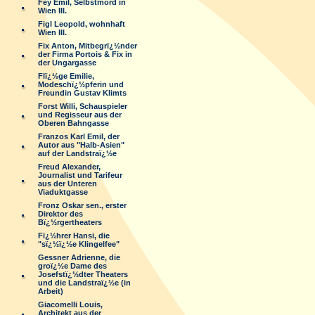
Fey Emil, Selbstmord in
Wien III.
Figl Leopold, wohnhaft
Wien III.
Fix Anton, Mitbegrï¿½nder
der Firma Portois & Fix in
der Ungargasse
Flï¿½ge Emilie,
Modeschï¿½pferin und
Freundin Gustav Klimts
Forst Willi, Schauspieler
und Regisseur aus der
Oberen Bahngasse
Franzos Karl Emil, der
Autor aus "Halb-Asien"
auf der Landstraï¿½e
Freud Alexander,
Journalist und Tarifeur
aus der Unteren
Viaduktgasse
Fronz Oskar sen., erster
Direktor des
Bï¿½rgertheaters
Fï¿½hrer Hansi, die
"sï¿½ï¿½e Klingelfee"
Gessner Adrienne, die
groï¿½e Dame des
Josefstï¿½dter Theaters
und die Landstraï¿½e (in
Arbeit)
Giacomelli Louis,
Architekt aus der