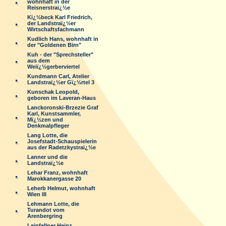
wohnhaft in der
Reisnerstraï¿½e
Kï¿½beck Karl Friedrich,
der Landstraï¿½er
Wirtschaftsfachmann
Kudlich Hans, wohnhaft in
der "Goldenen Birn"
Kuh - der "Sprechsteller"
aus dem
Weiï¿½gerberviertel
Kundmann Carl, Atelier
Landstraï¿½er Gï¿½rtel 3
Kunschak Leopold,
geboren im Laveran-Haus
Lanckoronski-Brzezie Graf
Karl, Kunstsammler,
Mï¿½zen und
Denkmalpfleger
Lang Lotte, die
Josefstadt-Schauspielerin
aus der Radetzkystraï¿½e
Lanner und die
Landstraï¿½e
Lehar Franz, wohnhaft
Marokkanergasse 20
Leherb Helmut, wohnhaft
Wien III
Lehmann Lotte, die
Turandot vom
Arenbergring
Leinfellner Heinz,