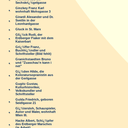
Sechskrï¿½gelgasse
Ginzkey Franz Karl
wohnhaft Mohsgasse 3
Girardi Alexander und Dr.
Svetlin in der
Leonhardgasse
Gluck in St. Marx
Glï¿½ck Rudi, der
Erdberger Fiaker mit dem
Kaiserbart
Grï¿½ffer Franz,
Buchhï¿½ndler und
Schriftsteller (Bild fehlt)
Granichstaedten Bruno
und "Zuaschau'n kann i
net"
Gï¿½den Hilde, die
Koloratursopranistin aus
der Gerlgasse
Gugitz Gustav,
Kulturhistoriker,
Volkskundler und
Schriftsteller
Gulda Friedrich, geboren
Seidlgasse 21
Gï¿½tersloh, Schauspieler,
Autor und Maler, wohnhaft
Wien III.
Hacke Albert, Schï¿½pfer
des Erdberger Marsches
(in Arbeit)