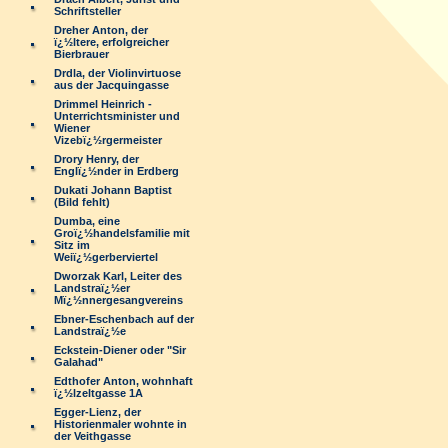
Schriftsteller
Dreher Anton, der
ï¿½ltere, erfolgreicher
Bierbrauer
Drdla, der Violinvirtuose
aus der Jacquingasse
Drimmel Heinrich -
Unterrichtsminister und
Wiener
Vizebï¿½rgermeister
Drory Henry, der
Englï¿½nder in Erdberg
Dukati Johann Baptist
(Bild fehlt)
Dumba, eine
Groï¿½handelsfamilie mit
Sitz im
Weiï¿½gerberviertel
Dworzak Karl, Leiter des
Landstraï¿½er
Mï¿½nnergesangvereins
Ebner-Eschenbach auf der
Landstraï¿½e
Eckstein-Diener oder "Sir
Galahad"
Edthofer Anton, wohnhaft
ï¿½lzeltgasse 1A
Egger-Lienz, der
Historienmaler wohnte in
der Veithgasse