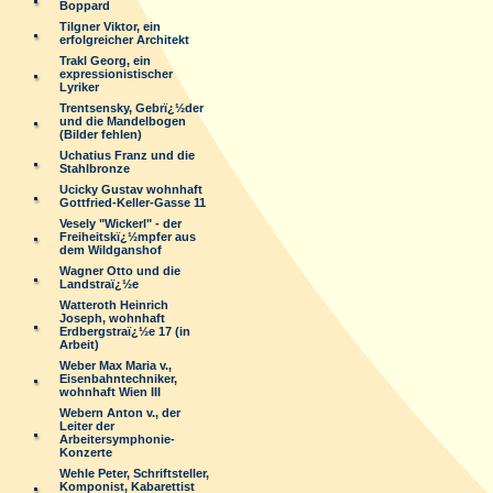
Boppard
Tilgner Viktor, ein
erfolgreicher Architekt
Trakl Georg, ein
expressionistischer
Lyriker
Trentsensky, Gebrï¿½der
und die Mandelbogen
(Bilder fehlen)
Uchatius Franz und die
Stahlbronze
Ucicky Gustav wohnhaft
Gottfried-Keller-Gasse 11
Vesely "Wickerl" - der
Freiheitskï¿½mpfer aus
dem Wildganshof
Wagner Otto und die
Landstraï¿½e
Watteroth Heinrich
Joseph, wohnhaft
Erdbergstraï¿½e 17 (in
Arbeit)
Weber Max Maria v.,
Eisenbahntechniker,
wohnhaft Wien III
Webern Anton v., der
Leiter der
Arbeitersymphonie-
Konzerte
Wehle Peter, Schriftsteller,
Komponist, Kabarettist