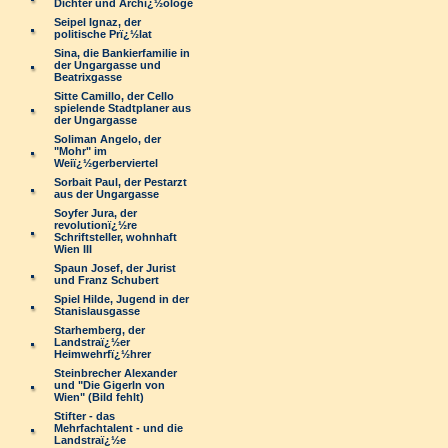
Dichter und Archï¿½ologe
Seipel Ignaz, der
politische Prï¿½lat
Sina, die Bankierfamilie in
der Ungargasse und
Beatrixgasse
Sitte Camillo, der Cello
spielende Stadtplaner aus
der Ungargasse
Soliman Angelo, der
"Mohr" im
Weiï¿½gerberviertel
Sorbait Paul, der Pestarzt
aus der Ungargasse
Soyfer Jura, der
revolutionï¿½re
Schriftsteller, wohnhaft
Wien III
Spaun Josef, der Jurist
und Franz Schubert
Spiel Hilde, Jugend in der
Stanislausgasse
Starhemberg, der
Landstraï¿½er
Heimwehrfï¿½hrer
Steinbrecher Alexander
und "Die Gigerln von
Wien" (Bild fehlt)
Stifter - das
Mehrfachtalent - und die
Landstraï¿½e