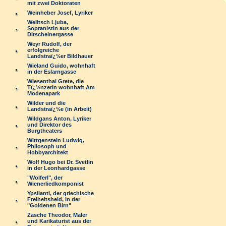
mit zwei Doktoraten
Weinheber Josef, Lyriker
Welitsch Ljuba,
Sopranistin aus der
Ditscheinergasse
Weyr Rudolf, der
erfolgreiche
Landstraï¿½er Bildhauer
Wieland Guido, wohnhaft
in der Eslarngasse
Wiesenthal Grete, die
Tï¿½nzerin wohnhaft Am
Modenapark
Wilder und die
Landstraï¿½e (in Arbeit)
Wildgans Anton, Lyriker
und Direktor des
Burgtheaters
Wittgenstein Ludwig,
Philosoph und
Hobbyarchitekt
Wolf Hugo bei Dr. Svetlin
in der Leonhardgasse
"Wolferl", der
Wienerliedkomponist
Ypsilanti, der griechische
Freiheitsheld, in der
"Goldenen Birn"
Zasche Theodor, Maler
und Karikaturist aus der