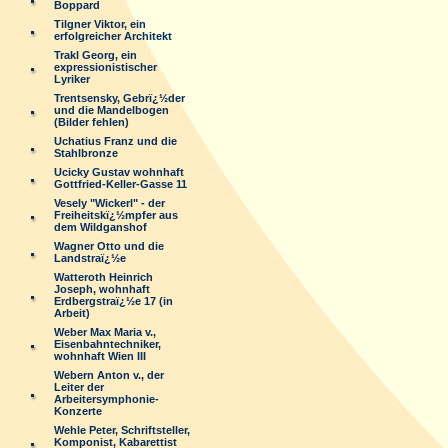
Boppard
Tilgner Viktor, ein
erfolgreicher Architekt
Trakl Georg, ein
expressionistischer
Lyriker
Trentsensky, Gebrï¿½der
und die Mandelbogen
(Bilder fehlen)
Uchatius Franz und die
Stahlbronze
Ucicky Gustav wohnhaft
Gottfried-Keller-Gasse 11
Vesely "Wickerl" - der
Freiheitskï¿½mpfer aus
dem Wildganshof
Wagner Otto und die
Landstraï¿½e
Watteroth Heinrich
Joseph, wohnhaft
Erdbergstraï¿½e 17 (in
Arbeit)
Weber Max Maria v.,
Eisenbahntechniker,
wohnhaft Wien III
Webern Anton v., der
Leiter der
Arbeitersymphonie-
Konzerte
Wehle Peter, Schriftsteller,
Komponist, Kabarettist