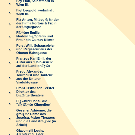
Fey Emil, Selbstmord in
Wien III.
Figl Leopold, wohnhaft
Wien III.
Fix Anton, Mitbegrï¿½nder
der Firma Portois & Fix in
der Ungargasse
Flï¿½ge Emilie,
Modeschï¿½pferin und
Freundin Gustav Klimts
Forst Willi, Schauspieler
und Regisseur aus der
Oberen Bahngasse
Franzos Karl Emil, der
Autor aus "Halb-Asien"
auf der Landstraï¿½e
Freud Alexander,
Journalist und Tarifeur
aus der Unteren
Viaduktgasse
Fronz Oskar sen., erster
Direktor des
Bï¿½rgertheaters
Fï¿½hrer Hansi, die
"sï¿½ï¿½e Klingelfee"
Gessner Adrienne, die
groï¿½e Dame des
Josefstï¿½dter Theaters
und die Landstraï¿½e (in
Arbeit)
Giacomelli Louis,
Architekt aus der