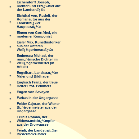
Eichendorff Joseph,
Dichter und Erzï¿½hler auf
der Landstraï¿½e
Eichthal von, Rudolf, der
Romanautor aus der
Landstraï¿½er
Hauptstraï¿½e
Einem von Gottfried, ein
moderner Komponist
Eisler Max, Kunsthistoriker
aus der Unteren
Weiï¿½gerberstraï¿½e
Eminescu Michael, der
rumï¿½nische Dichter im
Weiï¿½gerberviertel (in
Arbeit)
Engelhart, Landstraï¿½er
Maler und Bildhauer
Englisch Franz, der treue
Helfer Prof. Pemmers
Eugen von Savoyen
Farkas in der Ungargasse
Felder Cajetan, der Wiener
Bï¿½rgermeister aus der
Ungargasse
Felleis Roman, der
Widerstandskï¿½mpfer
aus der Drorygasse
Fendi, der Landstraï¿½er
Biedermeier-Maler