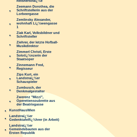
Reisnerstraï¿½e
Zeemann Dorothea, die
Schriftstellerin aus der
Lorbeergasse
Zemlinsky Alexander,
wohnhaft Lï¿½wengasse
1
Ziak Karl, Volksbildner und
Schriftsteller
Ziehrer, der letzte Hofball-
Musikdirektor
Zimmerl Christl, Erste
Solotï¿½nzerin der
Staatsoper
Zinnemann Fred,
Regisseur
Zips Kurt, ein
Landstraï¿½er
Schauspieler
Zumbusch, der
Denkmalgestalter
Zwerenz "Mizzi",
Operettensoubrette aus
der Beatrixgasse
KunstHausWien
Landstraï¿½er
Gedenktafelfï¿½hrer (in Arbeit)
Landstraï¿½er
Gemeindebauten aus der
Ersten Republik