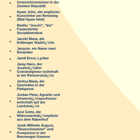
Unterrichtsminister in der
Zweiten Republik
Hyam John, der englische
Kunstreiter am Rennweg
(Bild Hyam fehlt)
Illedits "Joschi", "der"
Fasanviertler
Sozialdemokrat
Jacobi Maria, die
Erdberger Stadtrï¿½tin
Jacquin, ein Name zwei
Botaniker
Jandl Ernst, Lyriker
Jaray Hans, der
Josefstï¿½dter
Grandseigneur wohnhaft
in der Reisnerstraï¿½e
Jeritza Maria, die
Operndiva in der
Parkgasse
Jordan Peter, Agrarier und
Universitï¿½tsprofessor
wohnhaft auf der
Landstraï¿½e
Jost Grete, die
Widerstandskï¿½mpferin
aus dem Rabenhof
Jurek Wilhelm August,
"Deutschmeister" und
Komponist in der
Rennweger Kaserne