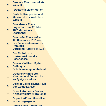
Deutsch Ernst, wohnhaft
Wien III.
"Deutschmeister-Wolferl"
Diabelli, Komponist und
Musikverleger, wohnhaft
Wien III.
Dingelstedt Franz
erï¿½ffnete am 25. Mai
1869 die Wiener
Staatsoper
Dinghofer Franz rief am
12. November 1918 von
der Parlamentsrampe die
Republik
Deutschï¿½sterreich aus
Dirr Rudolf, der
Karikaturist aus der
Fasangasse
Ditmar Karl Rudolf, der
Erdberger
Petroleumlampenfabrikant
Doderer Heimito von,
Kindheit und Jugend im
Weiï¿½gerberviertel
Donner Georg Raphael auf
der Landstraï¿½e
Door Anton alias Doctor,
Konzertpianist (Foto fehlt)
Dopsch Alfons, Historiker
in der Ungargasse
Drach Albert, Jurist und