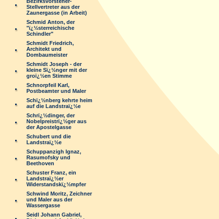
Bezirksvorsteher-
Stellvertreter aus der
Zaunergasse (in Arbeit)
Schmid Anton, der
"ï¿½sterreichische
Schindler"
Schmidt Friedrich,
Architekt und
Dombaumeister
Schmidt Joseph - der
kleine Sï¿½nger mit der
groï¿½en Stimme
Schnorpfeil Karl,
Postbeamter und Maler
Schï¿½nberg kehrte heim
auf die Landstraï¿½e
Schrï¿½dinger, der
Nobelpreistrï¿½ger aus
der Apostelgasse
Schubert und die
Landstraï¿½e
Schuppanzigh Ignaz,
Rasumofsky und
Beethoven
Schuster Franz, ein
Landstraï¿½er
Widerstandskï¿½mpfer
Schwind Moritz, Zeichner
und Maler aus der
Wassergasse
Seidl Johann Gabriel,