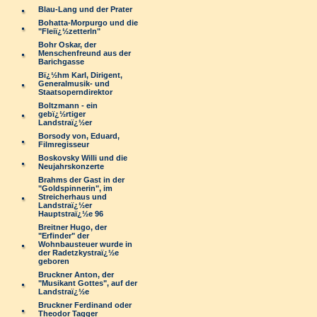
Blau-Lang und der Prater
Bohatta-Morpurgo und die
"Fleiï¿½zetterln"
Bohr Oskar, der
Menschenfreund aus der
Barichgasse
Bï¿½hm Karl, Dirigent,
Generalmusik- und
Staatsoperndirektor
Boltzmann - ein
gebï¿½rtiger
Landstraï¿½er
Borsody von, Eduard,
Filmregisseur
Boskovsky Willi und die
Neujahrskonzerte
Brahms der Gast in der
"Goldspinnerin", im
Streicherhaus und
Landstraï¿½er
Hauptstraï¿½e 96
Breitner Hugo, der
"Erfinder" der
Wohnbausteuer wurde in
der Radetzkystraï¿½e
geboren
Bruckner Anton, der
"Musikant Gottes", auf der
Landstraï¿½e
Bruckner Ferdinand oder
Theodor Tagger