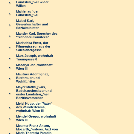
Landstraï¿½er wider
Willen
Mahler auf der
Landstraï¿½e
Maisel Karl,
Gewerkschafter und
Sozialminister
Mantler Karl, Sprecher des
"Siebener-Komitees"
Marischka Ernst, der
Filmregisseur aus der
Salesianergasse
Marx Joseph, wohnhaft
Traungasse 6
Masaryk Jan, wohnhaft
Wien III
Mautner Adolf Ignaz,
Bierbrauer und
Wohltï¿½ter
Mayer Matthï¿½us,
Badehausbesitzer und
erster Landstraï¿½er
Bezirksvorsteher
Meisl Hugo, der "Vater"
des Wunderteams,
wohnhaft Wien III
Mendel Gregor, wohnhaft
Wien III
Mesmer Franz Anton,
Mozartfï¿½rderer, Arzt von
Maria Theresia Paradis