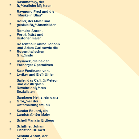
Rasumofsky, der
fï¿½rstliche Mï¿½zen
Raymond Fred und die
"Maske in Blau"
Roller, der Maler und
geniale Bï¿½hnenbilder
Romako Anton,
Portrï¿½tist und
Historienmaler
Rosenthal Konrad Johann
und Adam Carl sowie die
Rosenthal'schen
Grï¿½nde
Rysanek, die beiden
Erdberger Operndiven
Saar Ferdinand von,
Lyriker und Erzï¿½hler
Sailer, das Cafï¿½ Meteor
und die illegalen
Revolutionï¿½ren
Sozialisten
Sandauer Heinz, ein ganz
Groï¿½er der
Unterhaltungsmusik
Sander Eduard, ein
Landstraï¿½er Maler
Schell Maria in Erdberg
Schiffner, Johann
Christian Dr. med
Schmid Anton, der