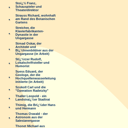
Stoï¿½ Franz,
Schauspieler und
Theaterdirektor
Strauss Richard, wohnhaft
am Rand des Botanischen
Gartens
Streicher, die
Klavierfabrikanten-
Dynastie in der
Ungargasse
Strnad Oskar, der
Architekt und
Bï¿½hnenbildner aus der
Ungargasse (in Arbeit)
Stï¿½rzer Rudolf,
Lokalschriftsteller und
Humorist
Suess Eduard, der
Geologe, der die
Hochquellenwasserleitung
initiierte (in Arbeit)
Szokoll Carl und die
"Operation Radetzky"
Thaller Leopold - ein
Landstraï¿½er Stadtrat
Thimig, die Brï¿½der Hans
und Hermann
Thomas Oswald - der
Astronom aus der
Salesianergasse
Thonet Michael aus