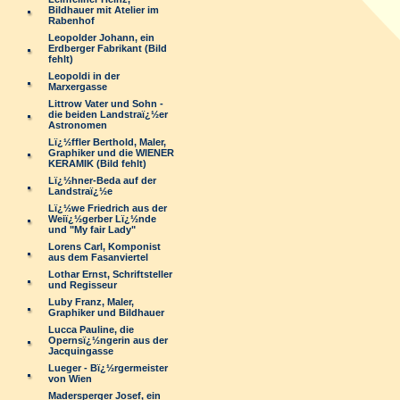
Bildhauer mit Atelier im
Rabenhof
Leopolder Johann, ein
Erdberger Fabrikant (Bild
fehlt)
Leopoldi in der
Marxergasse
Littrow Vater und Sohn -
die beiden Landstraï¿½er
Astronomen
Lï¿½ffler Berthold, Maler,
Graphiker und die WIENER
KERAMIK (Bild fehlt)
Lï¿½hner-Beda auf der
Landstraï¿½e
Lï¿½we Friedrich aus der
Weiï¿½gerber Lï¿½nde
und "My fair Lady"
Lorens Carl, Komponist
aus dem Fasanviertel
Lothar Ernst, Schriftsteller
und Regisseur
Luby Franz, Maler,
Graphiker und Bildhauer
Lucca Pauline, die
Opernsï¿½ngerin aus der
Jacquingasse
Lueger - Bï¿½rgermeister
von Wien
Madersperger Josef, ein