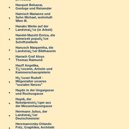
Hacquet Belsazar,
Geologe und Reisender
Hainisch Marianne und
Sohn Michael, wohnhaft
Wien III.
Hanaks Werke auf der
Landstraï¿½e (in Arbeit)
Handel-Mazetti Enrica, die
seinerzeit populï¿½re
Schriftstellerin
Hanusch Margaretha, die
Landstraï¿½er Bildhauerin
Harrach Graf Aloys
Thomas Raimund
Hauff Angelika,
Tï¿½nzerin, Artistin und
Kammerschauspielerin
Hï¿½user Rudolf -
Mitgestalter unseres
"sozialen Netzes"
Haydn in der Ungargasse
und Rochusgasse
Hayek, der
Nobelpreistrï¿½ger aus
der Messenhausergasse
Herrmann Julius, der
Landstraï¿½er
Deutschmeister
Herzmanovsky-Orlando
Fritz, Graphiker, Architekt