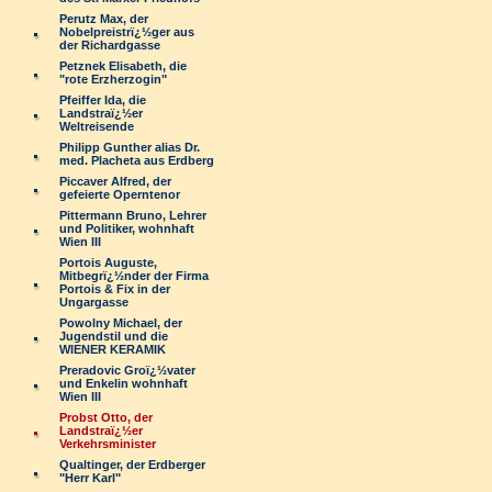
Perutz Max, der
Nobelpreistrï¿½ger aus
der Richardgasse
Petznek Elisabeth, die
"rote Erzherzogin"
Pfeiffer Ida, die
Landstraï¿½er
Weltreisende
Philipp Gunther alias Dr.
med. Placheta aus Erdberg
Piccaver Alfred, der
gefeierte Operntenor
Pittermann Bruno, Lehrer
und Politiker, wohnhaft
Wien III
Portois Auguste,
Mitbegrï¿½nder der Firma
Portois & Fix in der
Ungargasse
Powolny Michael, der
Jugendstil und die
WIENER KERAMIK
Preradovic Groï¿½vater
und Enkelin wohnhaft
Wien III
Probst Otto, der
Landstraï¿½er
Verkehrsminister
Qualtinger, der Erdberger
"Herr Karl"