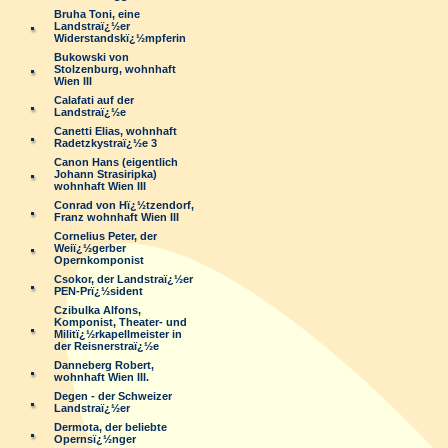
Bruha Toni, eine
Landstraï¿½er
Widerstandskï¿½mpferin
Bukowski von
Stolzenburg, wohnhaft
Wien III
Calafati auf der
Landstraï¿½e
Canetti Elias, wohnhaft
Radetzkystraï¿½e 3
Canon Hans (eigentlich
Johann Strasiripka)
wohnhaft Wien III
Conrad von Hï¿½tzendorf,
Franz wohnhaft Wien III
Cornelius Peter, der
Weiï¿½gerber
Opernkomponist
Csokor, der Landstraï¿½er
PEN-Prï¿½sident
Czibulka Alfons,
Komponist, Theater- und
Militï¿½rkapellmeister in
der Reisnerstraï¿½e
Danneberg Robert,
wohnhaft Wien III.
Degen - der Schweizer
Landstraï¿½er
Dermota, der beliebte
Opernsï¿½nger