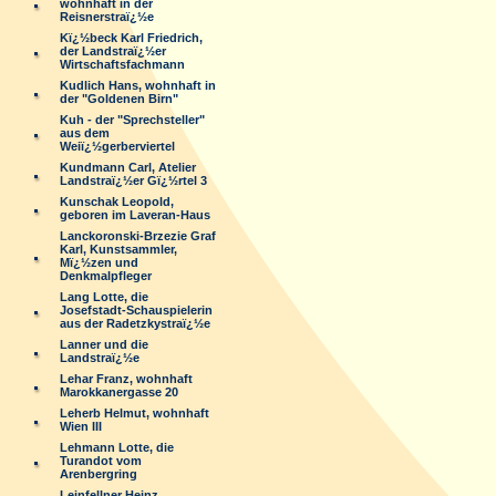
wohnhaft in der
Reisnerstraï¿½e
Kï¿½beck Karl Friedrich,
der Landstraï¿½er
Wirtschaftsfachmann
Kudlich Hans, wohnhaft in
der "Goldenen Birn"
Kuh - der "Sprechsteller"
aus dem
Weiï¿½gerberviertel
Kundmann Carl, Atelier
Landstraï¿½er Gï¿½rtel 3
Kunschak Leopold,
geboren im Laveran-Haus
Lanckoronski-Brzezie Graf
Karl, Kunstsammler,
Mï¿½zen und
Denkmalpfleger
Lang Lotte, die
Josefstadt-Schauspielerin
aus der Radetzkystraï¿½e
Lanner und die
Landstraï¿½e
Lehar Franz, wohnhaft
Marokkanergasse 20
Leherb Helmut, wohnhaft
Wien III
Lehmann Lotte, die
Turandot vom
Arenbergring
Leinfellner Heinz,