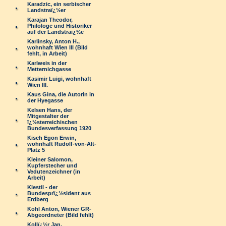
Karadzic, ein serbischer
Landstraï¿½er
Karajan Theodor,
Philologe und Historiker
auf der Landstraï¿½e
Karlinsky, Anton H.,
wohnhaft Wien III (Bild
fehlt, in Arbeit)
Karlweis in der
Metternichgasse
Kasimir Luigi, wohnhaft
Wien III.
Kaus Gina, die Autorin in
der Hyegasse
Kelsen Hans, der
Mitgestalter der
ï¿½sterreichischen
Bundesverfassung 1920
Kisch Egon Erwin,
wohnhaft Rudolf-von-Alt-
Platz 5
Kleiner Salomon,
Kupferstecher und
Vedutenzeichner (in
Arbeit)
Klestil - der
Bundesprï¿½sident aus
Erdberg
Kohl Anton, Wiener GR-
Abgeordneter (Bild fehlt)
Kollï¿½r Jan,