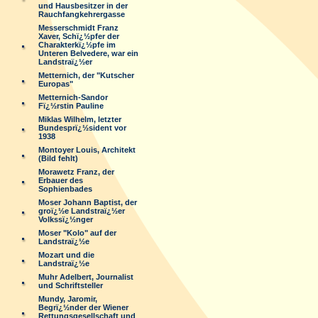
und Hausbesitzer in der
Rauchfangkehrergasse
Messerschmidt Franz
Xaver, Schï¿½pfer der
Charakterkï¿½pfe im
Unteren Belvedere, war ein
Landstraï¿½er
Metternich, der "Kutscher
Europas"
Metternich-Sandor
Fï¿½rstin Pauline
Miklas Wilhelm, letzter
Bundesprï¿½sident vor
1938
Montoyer Louis, Architekt
(Bild fehlt)
Morawetz Franz, der
Erbauer des
Sophienbades
Moser Johann Baptist, der
groï¿½e Landstraï¿½er
Volkssï¿½nger
Moser "Kolo" auf der
Landstraï¿½e
Mozart und die
Landstraï¿½e
Muhr Adelbert, Journalist
und Schriftsteller
Mundy, Jaromir,
Begrï¿½nder der Wiener
Rettungsgesellschaft und