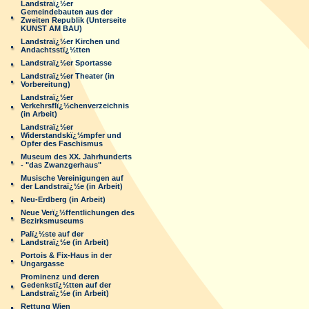
Landstraï¿½er
Gemeindebauten aus der
Zweiten Republik (Unterseite
KUNST AM BAU)
Landstraï¿½er Kirchen und
Andachtsstï¿½tten
Landstraï¿½er Sportasse
Landstraï¿½er Theater (in
Vorbereitung)
Landstraï¿½er
Verkehrsflï¿½chenverzeichnis
(in Arbeit)
Landstraï¿½er
Widerstandskï¿½mpfer und
Opfer des Faschismus
Museum des XX. Jahrhunderts
- "das Zwanzgerhaus"
Musische Vereinigungen auf
der Landstraï¿½e (in Arbeit)
Neu-Erdberg (in Arbeit)
Neue Verï¿½ffentlichungen des
Bezirksmuseums
Palï¿½ste auf der
Landstraï¿½e (in Arbeit)
Portois & Fix-Haus in der
Ungargasse
Prominenz und deren
Gedenkstï¿½tten auf der
Landstraï¿½e (in Arbeit)
Rettung Wien