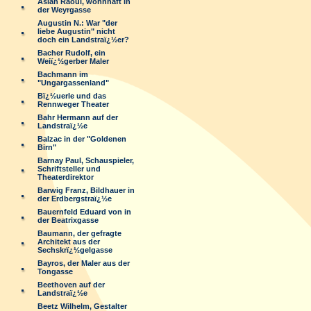
Aslan Raoul, wohnhaft in
der Weyrgasse
Augustin N.: War "der
liebe Augustin" nicht
doch ein Landstraï¿½er?
Bacher Rudolf, ein
Weiï¿½gerber Maler
Bachmann im
"Ungargassenland"
Bï¿½uerle und das
Rennweger Theater
Bahr Hermann auf der
Landstraï¿½e
Balzac in der "Goldenen
Birn"
Barnay Paul, Schauspieler,
Schriftsteller und
Theaterdirektor
Barwig Franz, Bildhauer in
der Erdbergstraï¿½e
Bauernfeld Eduard von in
der Beatrixgasse
Baumann, der gefragte
Architekt aus der
Sechskrï¿½gelgasse
Bayros, der Maler aus der
Tongasse
Beethoven auf der
Landstraï¿½e
Beetz Wilhelm, Gestalter