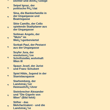
Dichter und Archï¿½ologe
Seipel Ignaz, der
politische Prï¿½lat
Sina, die Bankierfamilie in
der Ungargasse und
Beatrixgasse
Sitte Camillo, der Cello
spielende Stadtplaner aus
der Ungargasse
Soliman Angelo, der
"Mohr" im
Weiï¿½gerberviertel
Sorbait Paul, der Pestarzt
aus der Ungargasse
Soyfer Jura, der
revolutionï¿½re
Schriftsteller, wohnhaft
Wien III
Spaun Josef, der Jurist
und Franz Schubert
Spiel Hilde, Jugend in der
Stanislausgasse
Starhemberg, der
Landstraï¿½er
Heimwehrfï¿½hrer
Steinbrecher Alexander
und "Die Gigerln von
Wien" (Bild fehlt)
Stifter - das
Mehrfachtalent - und die
Landstraï¿½e