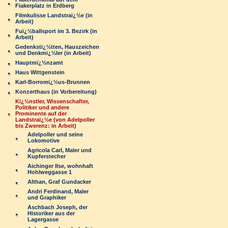
Fiakerplatz in Erdberg
Filmkulisse Landstraï¿½e (in
Arbeit)
Fuï¿½ballsport im 3. Bezirk (in
Arbeit)
Gedenkstï¿½tten, Hauszeichen
und Denkmï¿½ler (in Arbeit)
Hauptmï¿½nzamt
Haus Wittgenstein
Karl-Borromï¿½us-Brunnen
Konzerthaus (in Vorbereitung)
Kï¿½nstler, Wissenschafter,
Politiker und andere
Prominente auf der
Landstraï¿½e (von Adelpoller
bis Zwerenz: in Arbeit)
Adelpoller und seine
Lokomotive
Agricola Carl, Maler und
Kupferstecher
Aichinger Ilse, wohnhaft
Hohlweggasse 1
Althan, Graf Gundacker
Andri Ferdinand, Maler
und Graphiker
Aschbach Joseph, der
Historiker aus der
Lagergasse