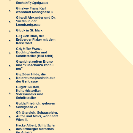
Sechskrï¿½gelgasse
Ginzkey Franz Karl
wohnhaft Mohsgasse 3
Girardi Alexander und Dr.
Svetlin in der
Leonhardgasse
Gluck in St. Marx
Glï¿½ck Rudi, der
Erdberger Fiaker mit dem
Kaiserbart
Grï¿½ffer Franz,
Buchhï¿½ndler und
Schriftsteller (Bild fehlt)
Granichstaedten Bruno
und "Zuaschau'n kann i
net"
Gï¿½den Hilde, die
Koloratursopranistin aus
der Gerlgasse
Gugitz Gustav,
Kulturhistoriker,
Volkskundler und
Schriftsteller
Gulda Friedrich, geboren
Seidlgasse 21
Gï¿½tersloh, Schauspieler,
Autor und Maler, wohnhaft
Wien III.
Hacke Albert, Schï¿½pfer
des Erdberger Marsches
(in Arbeit)