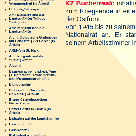
KZ
Buchenwald
inhaft
Vergangenheit (in Arbeit)
Unterstï¿½tzungsverein
zum Kriegsende in ein
Am Heumarkt und der
der Ostfront.
Landstraï¿½er Teil des
Stadtparks
Von 1945 bis zu seinem
Arbeiterkultur und die
Landstraï¿½e
Nationalrat an. Er s
Archï¿½ologische Grabungen
seinem Arbeitszimmer i
auf Landstraï¿½er Gebiet (in
Arbeit)
ARENA in St. Marx
Arenbergpark und die
"Flaktï¿½rme"
Arsenal
Bezirkswappen und -plï¿½ne
(s. Unterseite) sowie Bezirks-
und Museumsgeschichte
Bibliographie
Botanischer Garten der
Universitï¿½t Wien
Bruno-Granichstaedten-
Gedenkraum
Dritter Bezirk in Zahlen (in
Arbeit)
Eislaufen auf der Landstraï¿½e
Es war einmal
Fasanviertel
Fiakerdenkmal auf dem