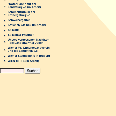
"Roter Hahn" auf der
Landstraï¿½e (in Arbeit)
Schubertturm in der
Erdbergstraï¿½e
Schweizergarten
Sofiensï¿½le neu (in Arbeit)
St. Marx
St. Marxer Friedhof
Unsere vergessenen Nachbarn
- die Landstraï¿½er Juden
Wiener Mï¿½nnergesangverein
und die Landstraï¿½e
Wiener Stadtwildnis in Erdberg
WIEN-MITTE (in Arbeit)