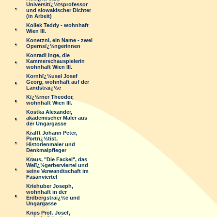
Universitï¿½tsprofessor
und slowakischer Dichter
(in Arbeit)
Kollek Teddy - wohnhaft
Wien III.
Konetzni, ein Name - zwei
Opernsï¿½ngerinnen
Konradi Inge, die
Kammerschauspielerin
wohnhaft Wien III.
Kornhï¿½usel Josef
Georg, wohnhaft auf der
Landstraï¿½e
Kï¿½rner Theodor,
wohnhaft Wien III.
Kostka Alexander,
akademischer Maler aus
der Ungargasse
Krafft Johann Peter,
Portrï¿½tist,
Historienmaler und
Denkmalpfleger
Kraus, "Die Fackel", das
Weiï¿½gerberviertel und
seine Verwandtschaft im
Fasanviertel
Kriehuber Joseph,
wohnhaft in der
Erdbergstraï¿½e und
Ungargasse
Krips Prof. Josef,