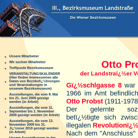
Unsere Mitarbeiter
Otto Pro
Wir suchen Mitarbeiter
Treffpunkt Bezirksmuseum
der Landstraï¿½er Ver
VERANSTALTUNGSKALENDER
(Hier finden Interessenten alle
Daten von Bezirksfï¿½hrungen
Gï¿½schlgasse 8
war 
und Veranstaltungen in
unserem Bezirksmuseum)
1966 im Amt befindlic
Ausstellungen, die vom 8. Mai
bis 21. Juni 2009 gezeigt
Otto Probst
(1911-1978
werden (in Arbeit)
Der gelernte sozia
Ausstellungen, die vom 11.
September bis 1. November
2009 gezeigt werden (in Arbeit)
betï¿½tigte sich zwi
Ausstellungen, die vom 13.
illegalen
Revolutionï¿½
November 2009 bis 31.
Jï¿½nner 2010 gezeigt werden
Nach dem "Anschluss" 
(in Arbeit)
Unsere Ausstellungen in der