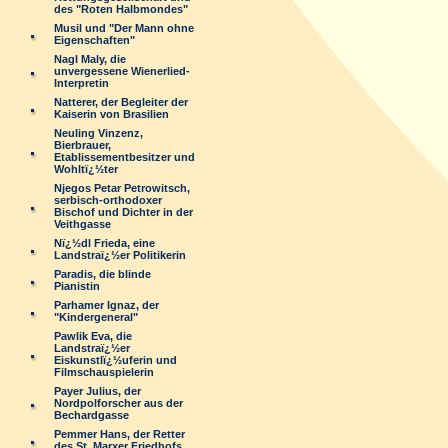
des "Roten Halbmondes"
Musil und "Der Mann ohne
Eigenschaften"
Nagl Maly, die
unvergessene Wienerlied-
Interpretin
Natterer, der Begleiter der
Kaiserin von Brasilien
Neuling Vinzenz,
Bierbrauer,
Etablissementbesitzer und
Wohltï¿½ter
Njegos Petar Petrowitsch,
serbisch-orthodoxer
Bischof und Dichter in der
Veithgasse
Nï¿½dl Frieda, eine
Landstraï¿½er Politikerin
Paradis, die blinde
Pianistin
Parhamer Ignaz, der
"Kindergeneral"
Pawlik Eva, die
Landstraï¿½er
Eiskunstlï¿½uferin und
Filmschauspielerin
Payer Julius, der
Nordpolforscher aus der
Bechardgasse
Pemmer Hans, der Retter
des St. Marxer Friedhofs