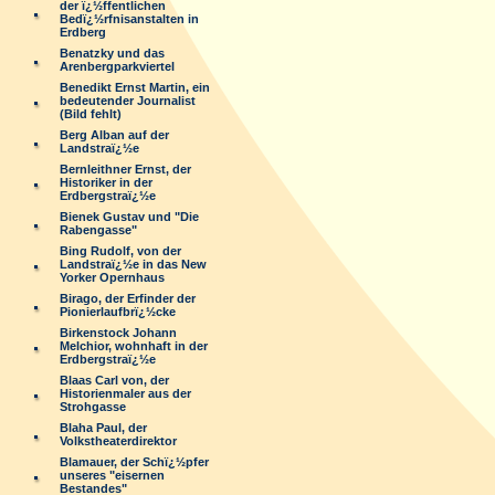
der ï¿½ffentlichen
Bedï¿½rfnisanstalten in
Erdberg
Benatzky und das
Arenbergparkviertel
Benedikt Ernst Martin, ein
bedeutender Journalist
(Bild fehlt)
Berg Alban auf der
Landstraï¿½e
Bernleithner Ernst, der
Historiker in der
Erdbergstraï¿½e
Bienek Gustav und "Die
Rabengasse"
Bing Rudolf, von der
Landstraï¿½e in das New
Yorker Opernhaus
Birago, der Erfinder der
Pionierlaufbrï¿½cke
Birkenstock Johann
Melchior, wohnhaft in der
Erdbergstraï¿½e
Blaas Carl von, der
Historienmaler aus der
Strohgasse
Blaha Paul, der
Volkstheaterdirektor
Blamauer, der Schï¿½pfer
unseres "eisernen
Bestandes"