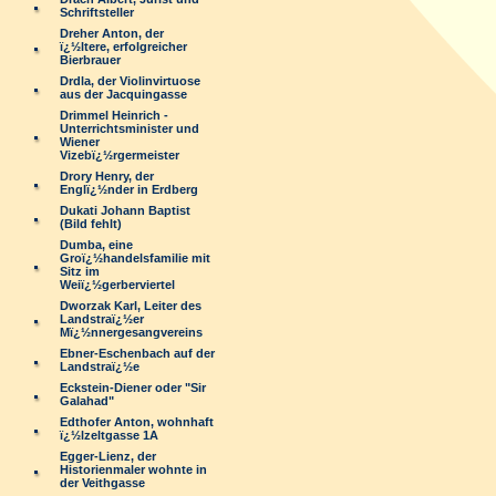
Schriftsteller
Dreher Anton, der
ï¿½ltere, erfolgreicher
Bierbrauer
Drdla, der Violinvirtuose
aus der Jacquingasse
Drimmel Heinrich -
Unterrichtsminister und
Wiener
Vizebï¿½rgermeister
Drory Henry, der
Englï¿½nder in Erdberg
Dukati Johann Baptist
(Bild fehlt)
Dumba, eine
Groï¿½handelsfamilie mit
Sitz im
Weiï¿½gerberviertel
Dworzak Karl, Leiter des
Landstraï¿½er
Mï¿½nnergesangvereins
Ebner-Eschenbach auf der
Landstraï¿½e
Eckstein-Diener oder "Sir
Galahad"
Edthofer Anton, wohnhaft
ï¿½lzeltgasse 1A
Egger-Lienz, der
Historienmaler wohnte in
der Veithgasse