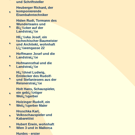
und Schriftsteller
Heuberger Richard, der
komponierende
Eisenbahntechniker
Hiden Rudi, Tormann des
Wunderteams und
Bï¿½cker auf der
Landstraï¿½e
Hlï¿½vka Josef, ein
tschechischer Baumeister
und Architekt, wohnhaft
Lï¿½wengasse 22
Hoffmann Josef und die
Landstraï¿½e
Hofmannsthal und die
Landstraï¿½e
Hï¿½hnel Ludwig,
Entdecker des Rudolf-
und Stefaniesees aus der
Reisnerstraï¿½e
Holt Hans, Schauspieler,
ein gebï¿½rtiger
Weiï¿½gerber
Holzinger Rudolf, ein
Weiï¿½gerber Maler
Hruschka Karl,
Volksschauspieler und
Kabarettist
Hubert Erwin, wohnhaft
Wien 3 und in Mallorca
Hurdes - erster