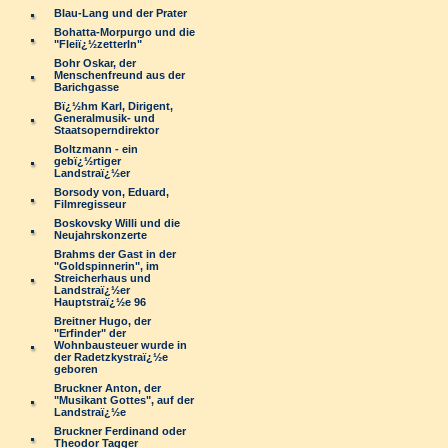
Blau-Lang und der Prater
Bohatta-Morpurgo und die
"Fleiï¿½zetterln"
Bohr Oskar, der
Menschenfreund aus der
Barichgasse
Bï¿½hm Karl, Dirigent,
Generalmusik- und
Staatsoperndirektor
Boltzmann - ein
gebï¿½rtiger
Landstraï¿½er
Borsody von, Eduard,
Filmregisseur
Boskovsky Willi und die
Neujahrskonzerte
Brahms der Gast in der
"Goldspinnerin", im
Streicherhaus und
Landstraï¿½er
Hauptstraï¿½e 96
Breitner Hugo, der
"Erfinder" der
Wohnbausteuer wurde in
der Radetzkystraï¿½e
geboren
Bruckner Anton, der
"Musikant Gottes", auf der
Landstraï¿½e
Bruckner Ferdinand oder
Theodor Tagger