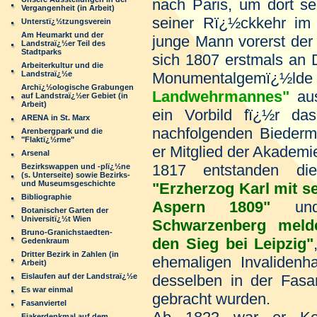
nach Paris, um dort se
Vergangenheit (in Arbeit)
seiner Rï¿½ckkehr im
Unterstï¿½tzungsverein
Am Heumarkt und der
junge Mann vorerst der
Landstraï¿½er Teil des
Stadtparks
sich 1807 erstmals an
Arbeiterkultur und die
Landstraï¿½e
Monumentalgemï¿½lde
Archï¿½ologische Grabungen
Landwehrmannes"
aus
auf Landstraï¿½er Gebiet (in
Arbeit)
ein Vorbild fï¿½r das
ARENA in St. Marx
nachfolgenden Biederme
Arenbergpark und die
"Flaktï¿½rme"
er Mitglied der Akademi
Arsenal
1817
entstanden di
Bezirkswappen und -plï¿½ne
(s. Unterseite) sowie Bezirks-
und Museumsgeschichte
"Erzherzog Karl mit se
Bibliographie
Aspern 1809"
u
Botanischer Garten der
Universitï¿½t Wien
Schwarzenberg melde
Bruno-Granichstaedten-
den Sieg bei Leipzig"
Gedenkraum
Dritter Bezirk in Zahlen (in
ehemaligen Invaliden
Arbeit)
Eislaufen auf der Landstraï¿½e
desselben in der Fasan
Es war einmal
gebracht wurden.
Fasanviertel
Fiakerdenkmal auf dem