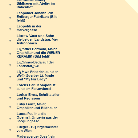
Bildhauer mit Atelier im
Rabenhof
Leopolder Johann, ein
Erdberger Fabrikant (Bild
fehlt)
Leopoldi in der
Marxergasse
Littrow Vater und Sohn -
die beiden Landstraï¿½er
Astronomen
Lï¿½ffler Berthold, Maler,
Graphiker und die WIENER
KERAMIK (Bild fehlt)
Lï¿½hner-Beda auf der
Landstraï¿½e
Lï¿½we Friedrich aus der
Weiï¿½gerber Lï¿½nde
und "My fair Lady"
Lorens Carl, Komponist
aus dem Fasanviertel
Lothar Ernst, Schriftsteller
und Regisseur
Luby Franz, Maler,
Graphiker und Bildhauer
Lucca Pauline, die
Opernsï¿½ngerin aus der
Jacquingasse
Lueger - Bï¿½rgermeister
von Wien
Madersperger Josef, ein