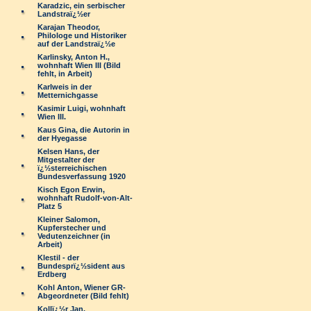
Karadzic, ein serbischer
Landstraï¿½er
Karajan Theodor,
Philologe und Historiker
auf der Landstraï¿½e
Karlinsky, Anton H.,
wohnhaft Wien III (Bild
fehlt, in Arbeit)
Karlweis in der
Metternichgasse
Kasimir Luigi, wohnhaft
Wien III.
Kaus Gina, die Autorin in
der Hyegasse
Kelsen Hans, der
Mitgestalter der
ï¿½sterreichischen
Bundesverfassung 1920
Kisch Egon Erwin,
wohnhaft Rudolf-von-Alt-
Platz 5
Kleiner Salomon,
Kupferstecher und
Vedutenzeichner (in
Arbeit)
Klestil - der
Bundesprï¿½sident aus
Erdberg
Kohl Anton, Wiener GR-
Abgeordneter (Bild fehlt)
Kollï¿½r Jan,