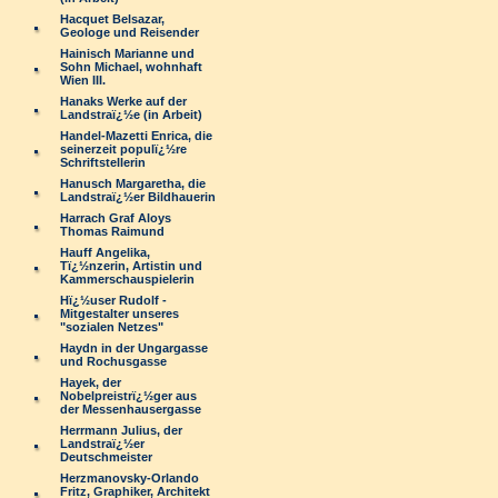
Hacquet Belsazar,
Geologe und Reisender
Hainisch Marianne und
Sohn Michael, wohnhaft
Wien III.
Hanaks Werke auf der
Landstraï¿½e (in Arbeit)
Handel-Mazetti Enrica, die
seinerzeit populï¿½re
Schriftstellerin
Hanusch Margaretha, die
Landstraï¿½er Bildhauerin
Harrach Graf Aloys
Thomas Raimund
Hauff Angelika,
Tï¿½nzerin, Artistin und
Kammerschauspielerin
Hï¿½user Rudolf -
Mitgestalter unseres
"sozialen Netzes"
Haydn in der Ungargasse
und Rochusgasse
Hayek, der
Nobelpreistrï¿½ger aus
der Messenhausergasse
Herrmann Julius, der
Landstraï¿½er
Deutschmeister
Herzmanovsky-Orlando
Fritz, Graphiker, Architekt