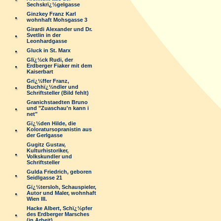
Sechskrï¿½gelgasse
Ginzkey Franz Karl
wohnhaft Mohsgasse 3
Girardi Alexander und Dr.
Svetlin in der
Leonhardgasse
Gluck in St. Marx
Glï¿½ck Rudi, der
Erdberger Fiaker mit dem
Kaiserbart
Grï¿½ffer Franz,
Buchhï¿½ndler und
Schriftsteller (Bild fehlt)
Granichstaedten Bruno
und "Zuaschau'n kann i
net"
Gï¿½den Hilde, die
Koloratursopranistin aus
der Gerlgasse
Gugitz Gustav,
Kulturhistoriker,
Volkskundler und
Schriftsteller
Gulda Friedrich, geboren
Seidlgasse 21
Gï¿½tersloh, Schauspieler,
Autor und Maler, wohnhaft
Wien III.
Hacke Albert, Schï¿½pfer
des Erdberger Marsches
(in Arbeit)