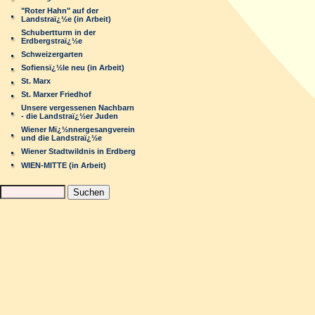
"Roter Hahn" auf der
Landstraï¿½e (in Arbeit)
Schubertturm in der
Erdbergstraï¿½e
Schweizergarten
Sofiensï¿½le neu (in Arbeit)
St. Marx
St. Marxer Friedhof
Unsere vergessenen Nachbarn
- die Landstraï¿½er Juden
Wiener Mï¿½nnergesangverein
und die Landstraï¿½e
Wiener Stadtwildnis in Erdberg
WIEN-MITTE (in Arbeit)