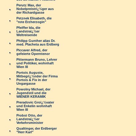
Perutz Max, der
Nobelpreistrï¿½ger aus
der Richardgasse
Petznek Elisabeth, die
"rote Erzherzogin"
Pfeiffer Ida, die
Landstraï¿½er
Weltreisende
Philipp Gunther alias Dr.
med. Placheta aus Erdberg
Piccaver Alfred, der
gefeierte Operntenor
Pittermann Bruno, Lehrer
und Politiker, wohnhaft
Wien III
Portois Auguste,
Mitbegrï¿½nder der Firma
Portois & Fix in der
Ungargasse
Powolny Michael, der
Jugendstil und die
WIENER KERAMIK
Preradovic Groï¿½vater
und Enkelin wohnhaft
Wien III
Probst Otto, der
Landstraï¿½er
Verkehrsminister
Qualtinger, der Erdberger
"Herr Karl"