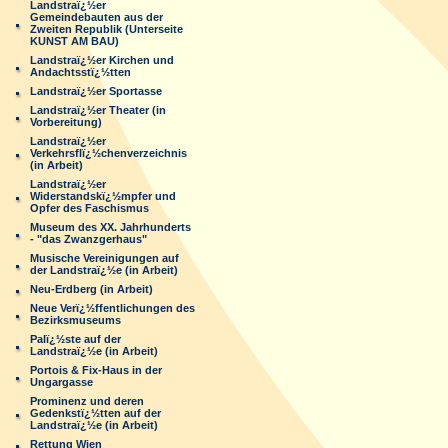
Landstraï¿½er
Gemeindebauten aus der
Zweiten Republik (Unterseite
KUNST AM BAU)
Landstraï¿½er Kirchen und
Andachtsstï¿½tten
Landstraï¿½er Sportasse
Landstraï¿½er Theater (in
Vorbereitung)
Landstraï¿½er
Verkehrsflï¿½chenverzeichnis
(in Arbeit)
Landstraï¿½er
Widerstandskï¿½mpfer und
Opfer des Faschismus
Museum des XX. Jahrhunderts
- "das Zwanzgerhaus"
Musische Vereinigungen auf
der Landstraï¿½e (in Arbeit)
Neu-Erdberg (in Arbeit)
Neue Verï¿½ffentlichungen des
Bezirksmuseums
Palï¿½ste auf der
Landstraï¿½e (in Arbeit)
Portois & Fix-Haus in der
Ungargasse
Prominenz und deren
Gedenkstï¿½tten auf der
Landstraï¿½e (in Arbeit)
Rettung Wien