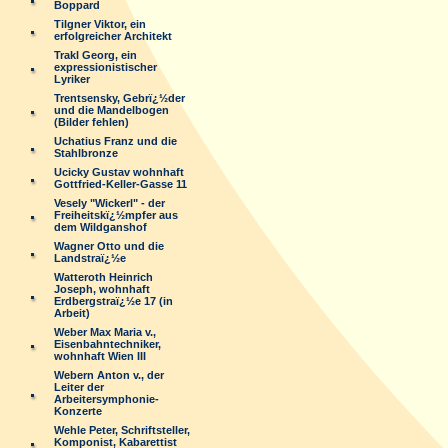
Boppard
Tilgner Viktor, ein
erfolgreicher Architekt
Trakl Georg, ein
expressionistischer
Lyriker
Trentsensky, Gebrï¿½der
und die Mandelbogen
(Bilder fehlen)
Uchatius Franz und die
Stahlbronze
Ucicky Gustav wohnhaft
Gottfried-Keller-Gasse 11
Vesely "Wickerl" - der
Freiheitskï¿½mpfer aus
dem Wildganshof
Wagner Otto und die
Landstraï¿½e
Watteroth Heinrich
Joseph, wohnhaft
Erdbergstraï¿½e 17 (in
Arbeit)
Weber Max Maria v.,
Eisenbahntechniker,
wohnhaft Wien III
Webern Anton v., der
Leiter der
Arbeitersymphonie-
Konzerte
Wehle Peter, Schriftsteller,
Komponist, Kabarettist