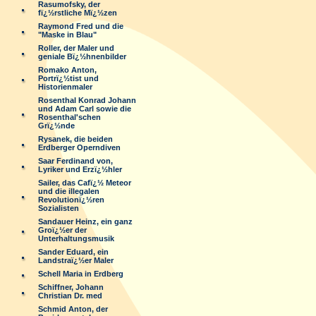
Rasumofsky, der
fï¿½rstliche Mï¿½zen
Raymond Fred und die
"Maske in Blau"
Roller, der Maler und
geniale Bï¿½hnenbilder
Romako Anton,
Portrï¿½tist und
Historienmaler
Rosenthal Konrad Johann
und Adam Carl sowie die
Rosenthal'schen
Grï¿½nde
Rysanek, die beiden
Erdberger Operndiven
Saar Ferdinand von,
Lyriker und Erzï¿½hler
Sailer, das Cafï¿½ Meteor
und die illegalen
Revolutionï¿½ren
Sozialisten
Sandauer Heinz, ein ganz
Groï¿½er der
Unterhaltungsmusik
Sander Eduard, ein
Landstraï¿½er Maler
Schell Maria in Erdberg
Schiffner, Johann
Christian Dr. med
Schmid Anton, der