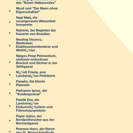
des "Roten Halbmondes"
Musil und "Der Mann ohne
Eigenschaften"
Nagl Maly, die
unvergessene Wienerlied-
Interpretin
Natterer, der Begleiter der
Kaiserin von Brasilien
Neuling Vinzenz,
Bierbrauer,
Etablissementbesitzer und
Wohltï¿½ter
Njegos Petar Petrowitsch,
serbisch-orthodoxer
Bischof und Dichter in der
Veithgasse
Nï¿½dl Frieda, eine
Landstraï¿½er Politikerin
Paradis, die blinde
Pianistin
Parhamer Ignaz, der
"Kindergeneral"
Pawlik Eva, die
Landstraï¿½er
Eiskunstlï¿½uferin und
Filmschauspielerin
Payer Julius, der
Nordpolforscher aus der
Bechardgasse
Pemmer Hans, der Retter
des St. Marxer Friedhofs