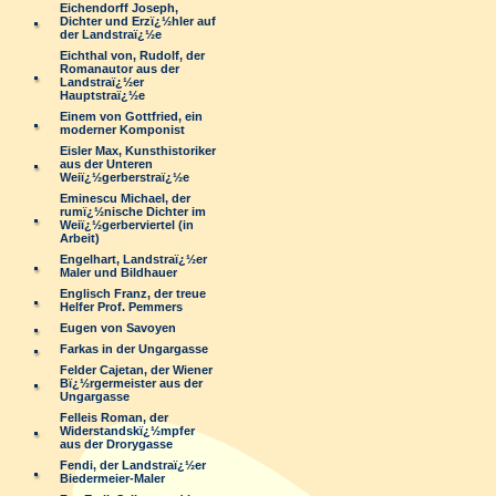
Eichendorff Joseph,
Dichter und Erzï¿½hler auf
der Landstraï¿½e
Eichthal von, Rudolf, der
Romanautor aus der
Landstraï¿½er
Hauptstraï¿½e
Einem von Gottfried, ein
moderner Komponist
Eisler Max, Kunsthistoriker
aus der Unteren
Weiï¿½gerberstraï¿½e
Eminescu Michael, der
rumï¿½nische Dichter im
Weiï¿½gerberviertel (in
Arbeit)
Engelhart, Landstraï¿½er
Maler und Bildhauer
Englisch Franz, der treue
Helfer Prof. Pemmers
Eugen von Savoyen
Farkas in der Ungargasse
Felder Cajetan, der Wiener
Bï¿½rgermeister aus der
Ungargasse
Felleis Roman, der
Widerstandskï¿½mpfer
aus der Drorygasse
Fendi, der Landstraï¿½er
Biedermeier-Maler