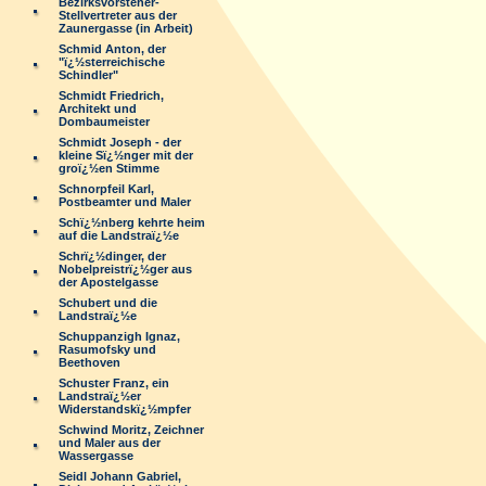
Bezirksvorsteher-
Stellvertreter aus der
Zaunergasse (in Arbeit)
Schmid Anton, der
"ï¿½sterreichische
Schindler"
Schmidt Friedrich,
Architekt und
Dombaumeister
Schmidt Joseph - der
kleine Sï¿½nger mit der
groï¿½en Stimme
Schnorpfeil Karl,
Postbeamter und Maler
Schï¿½nberg kehrte heim
auf die Landstraï¿½e
Schrï¿½dinger, der
Nobelpreistrï¿½ger aus
der Apostelgasse
Schubert und die
Landstraï¿½e
Schuppanzigh Ignaz,
Rasumofsky und
Beethoven
Schuster Franz, ein
Landstraï¿½er
Widerstandskï¿½mpfer
Schwind Moritz, Zeichner
und Maler aus der
Wassergasse
Seidl Johann Gabriel,