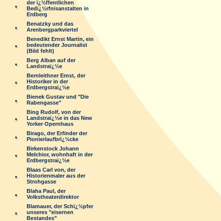
der ï¿½ffentlichen
Bedï¿½rfnisanstalten in
Erdberg
Benatzky und das
Arenbergparkviertel
Benedikt Ernst Martin, ein
bedeutender Journalist
(Bild fehlt)
Berg Alban auf der
Landstraï¿½e
Bernleithner Ernst, der
Historiker in der
Erdbergstraï¿½e
Bienek Gustav und "Die
Rabengasse"
Bing Rudolf, von der
Landstraï¿½e in das New
Yorker Opernhaus
Birago, der Erfinder der
Pionierlaufbrï¿½cke
Birkenstock Johann
Melchior, wohnhaft in der
Erdbergstraï¿½e
Blaas Carl von, der
Historienmaler aus der
Strohgasse
Blaha Paul, der
Volkstheaterdirektor
Blamauer, der Schï¿½pfer
unseres "eisernen
Bestandes"