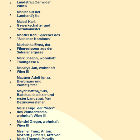
Landstraï¿½er wider
Willen
Mahler auf der
Landstraï¿½e
Maisel Karl,
Gewerkschafter und
Sozialminister
Mantler Karl, Sprecher des
"Siebener-Komitees"
Marischka Ernst, der
Filmregisseur aus der
Salesianergasse
Marx Joseph, wohnhaft
Traungasse 6
Masaryk Jan, wohnhaft
Wien III
Mautner Adolf Ignaz,
Bierbrauer und
Wohltï¿½ter
Mayer Matthï¿½us,
Badehausbesitzer und
erster Landstraï¿½er
Bezirksvorsteher
Meisl Hugo, der "Vater"
des Wunderteams,
wohnhaft Wien III
Mendel Gregor, wohnhaft
Wien III
Mesmer Franz Anton,
Mozartfï¿½rderer, Arzt von
Maria Theresia Paradis