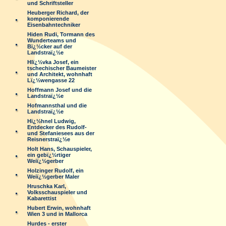
und Schriftsteller
Heuberger Richard, der
komponierende
Eisenbahntechniker
Hiden Rudi, Tormann des
Wunderteams und
Bï¿½cker auf der
Landstraï¿½e
Hlï¿½vka Josef, ein
tschechischer Baumeister
und Architekt, wohnhaft
Lï¿½wengasse 22
Hoffmann Josef und die
Landstraï¿½e
Hofmannsthal und die
Landstraï¿½e
Hï¿½hnel Ludwig,
Entdecker des Rudolf-
und Stefaniesees aus der
Reisnerstraï¿½e
Holt Hans, Schauspieler,
ein gebï¿½rtiger
Weiï¿½gerber
Holzinger Rudolf, ein
Weiï¿½gerber Maler
Hruschka Karl,
Volksschauspieler und
Kabarettist
Hubert Erwin, wohnhaft
Wien 3 und in Mallorca
Hurdes - erster