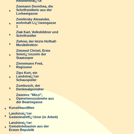
Reisnerstraï¿½e
Zeemann Dorothea, die
Schriftstellerin aus der
Lorbeergasse
Zemlinsky Alexander,
wohnhaft Lï¿½wengasse
1
Ziak Karl, Volksbildner und
Schriftsteller
Ziehrer, der letzte Hofball-
Musikdirektor
Zimmerl Christl, Erste
Solotï¿½nzerin der
Staatsoper
Zinnemann Fred,
Regisseur
Zips Kurt, ein
Landstraï¿½er
Schauspieler
Zumbusch, der
Denkmalgestalter
Zwerenz "Mizzi",
Operettensoubrette aus
der Beatrixgasse
KunstHausWien
Landstraï¿½er
Gedenktafelfï¿½hrer (in Arbeit)
Landstraï¿½er
Gemeindebauten aus der
Ersten Republik