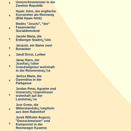
Unterrichtsminister in der
Zweiten Republik
Hyam John, der englische
Kunstreiter am Rennweg
(Bild Hyam fehlt)
Illedits "Joschi", "der"
Fasanviertler
Sozialdemokrat
Jacobi Maria, die
Erdberger Stadtrï¿½tin
Jacquin, ein Name zwei
Botaniker
Jandl Ernst, Lyriker
Jaray Hans, der
Josefstï¿½dter
Grandseigneur wohnhaft
in der Reisnerstraï¿½e
Jeritza Maria, die
Operndiva in der
Parkgasse
Jordan Peter, Agrarier und
Universitï¿½tsprofessor
wohnhaft auf der
Landstraï¿½e
Jost Grete, die
Widerstandskï¿½mpferin
aus dem Rabenhof
Jurek Wilhelm August,
"Deutschmeister" und
Komponist in der
Rennweger Kaserne