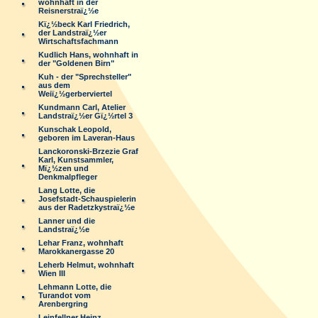
wohnhaft in der
Reisnerstraï¿½e
Kï¿½beck Karl Friedrich,
der Landstraï¿½er
Wirtschaftsfachmann
Kudlich Hans, wohnhaft in
der "Goldenen Birn"
Kuh - der "Sprechsteller"
aus dem
Weiï¿½gerberviertel
Kundmann Carl, Atelier
Landstraï¿½er Gï¿½rtel 3
Kunschak Leopold,
geboren im Laveran-Haus
Lanckoronski-Brzezie Graf
Karl, Kunstsammler,
Mï¿½zen und
Denkmalpfleger
Lang Lotte, die
Josefstadt-Schauspielerin
aus der Radetzkystraï¿½e
Lanner und die
Landstraï¿½e
Lehar Franz, wohnhaft
Marokkanergasse 20
Leherb Helmut, wohnhaft
Wien III
Lehmann Lotte, die
Turandot vom
Arenbergring
Leinfellner Heinz,