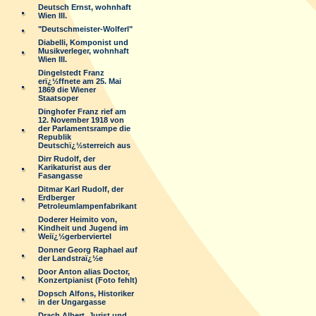
Deutsch Ernst, wohnhaft
Wien III.
"Deutschmeister-Wolferl"
Diabelli, Komponist und
Musikverleger, wohnhaft
Wien III.
Dingelstedt Franz
erï¿½ffnete am 25. Mai
1869 die Wiener
Staatsoper
Dinghofer Franz rief am
12. November 1918 von
der Parlamentsrampe die
Republik
Deutschï¿½sterreich aus
Dirr Rudolf, der
Karikaturist aus der
Fasangasse
Ditmar Karl Rudolf, der
Erdberger
Petroleumlampenfabrikant
Doderer Heimito von,
Kindheit und Jugend im
Weiï¿½gerberviertel
Donner Georg Raphael auf
der Landstraï¿½e
Door Anton alias Doctor,
Konzertpianist (Foto fehlt)
Dopsch Alfons, Historiker
in der Ungargasse
Drach Albert, Jurist und