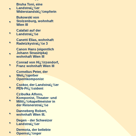
Bruha Toni, eine
Landstraï¿½er
Widerstandskï¿½mpferin
Bukowski von
Stolzenburg, wohnhaft
Wien III
Calafati auf der
Landstraï¿½e
Canetti Elias, wohnhaft
Radetzkystraï¿½e 3
Canon Hans (eigentlich
Johann Strasiripka)
wohnhaft Wien III
Conrad von Hï¿½tzendorf,
Franz wohnhaft Wien III
Cornelius Peter, der
Weiï¿½gerber
Opernkomponist
Csokor, der Landstraï¿½er
PEN-Prï¿½sident
Czibulka Alfons,
Komponist, Theater- und
Militï¿½rkapellmeister in
der Reisnerstraï¿½e
Danneberg Robert,
wohnhaft Wien III.
Degen - der Schweizer
Landstraï¿½er
Dermota, der beliebte
Opernsï¿½nger