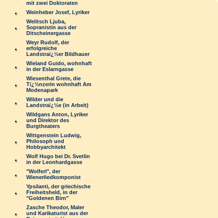
mit zwei Doktoraten
Weinheber Josef, Lyriker
Welitsch Ljuba,
Sopranistin aus der
Ditscheinergasse
Weyr Rudolf, der
erfolgreiche
Landstraï¿½er Bildhauer
Wieland Guido, wohnhaft
in der Eslarngasse
Wiesenthal Grete, die
Tï¿½nzerin wohnhaft Am
Modenapark
Wilder und die
Landstraï¿½e (in Arbeit)
Wildgans Anton, Lyriker
und Direktor des
Burgtheaters
Wittgenstein Ludwig,
Philosoph und
Hobbyarchitekt
Wolf Hugo bei Dr. Svetlin
in der Leonhardgasse
"Wolferl", der
Wienerliedkomponist
Ypsilanti, der griechische
Freiheitsheld, in der
"Goldenen Birn"
Zasche Theodor, Maler
und Karikaturist aus der