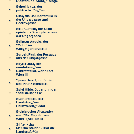
Dichter und Archï¿½ologe
Seipel Ignaz, der
politische Prï¿½lat
Sina, die Bankierfamilie in
der Ungargasse und
Beatrixgasse
Sitte Camillo, der Cello
spielende Stadtplaner aus
der Ungargasse
Soliman Angelo, der
"Mohr" im
Weiï¿½gerberviertel
Sorbait Paul, der Pestarzt
aus der Ungargasse
Soyfer Jura, der
revolutionï¿½re
Schriftsteller, wohnhaft
Wien III
Spaun Josef, der Jurist
und Franz Schubert
Spiel Hilde, Jugend in der
Stanislausgasse
Starhemberg, der
Landstraï¿½er
Heimwehrfï¿½hrer
Steinbrecher Alexander
und "Die Gigerln von
Wien" (Bild fehlt)
Stifter - das
Mehrfachtalent - und die
Landstraï¿½e