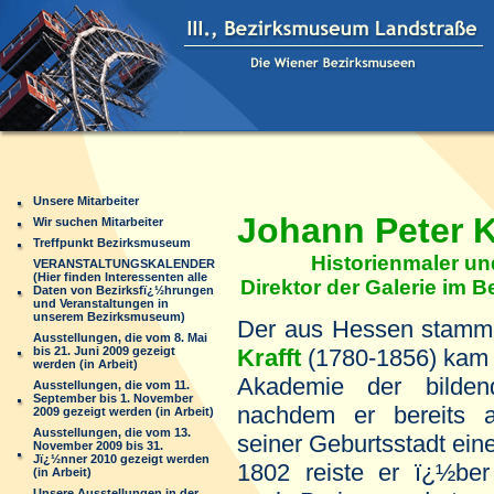
Unsere Mitarbeiter
Johann Peter Kr
Wir suchen Mitarbeiter
Treffpunkt Bezirksmuseum
Historienmaler un
VERANSTALTUNGSKALENDER
(Hier finden Interessenten alle
Direktor der Galerie im B
Daten von Bezirksfï¿½hrungen
und Veranstaltungen in
unserem Bezirksmuseum)
Der aus Hessen stamm
Ausstellungen, die vom 8. Mai
bis 21. Juni 2009 gezeigt
Krafft
(1780-1856) kam
werden (in Arbeit)
Akademie der bilden
Ausstellungen, die vom 11.
September bis 1. November
nachdem er bereits 
2009 gezeigt werden (in Arbeit)
Ausstellungen, die vom 13.
seiner Geburtsstadt ein
November 2009 bis 31.
Jï¿½nner 2010 gezeigt werden
1802 reiste er ï¿½be
(in Arbeit)
Unsere Ausstellungen in der