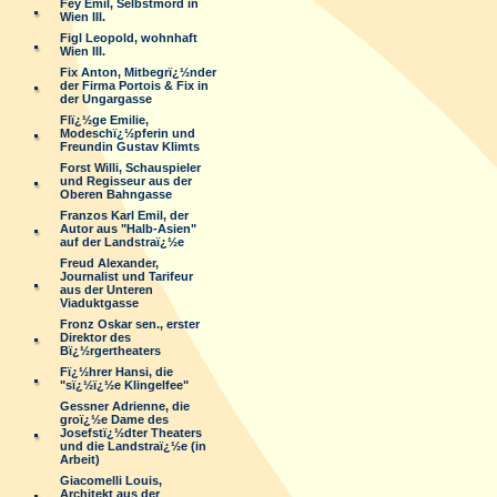
Fey Emil, Selbstmord in
Wien III.
Figl Leopold, wohnhaft
Wien III.
Fix Anton, Mitbegrï¿½nder
der Firma Portois & Fix in
der Ungargasse
Flï¿½ge Emilie,
Modeschï¿½pferin und
Freundin Gustav Klimts
Forst Willi, Schauspieler
und Regisseur aus der
Oberen Bahngasse
Franzos Karl Emil, der
Autor aus "Halb-Asien"
auf der Landstraï¿½e
Freud Alexander,
Journalist und Tarifeur
aus der Unteren
Viaduktgasse
Fronz Oskar sen., erster
Direktor des
Bï¿½rgertheaters
Fï¿½hrer Hansi, die
"sï¿½ï¿½e Klingelfee"
Gessner Adrienne, die
groï¿½e Dame des
Josefstï¿½dter Theaters
und die Landstraï¿½e (in
Arbeit)
Giacomelli Louis,
Architekt aus der