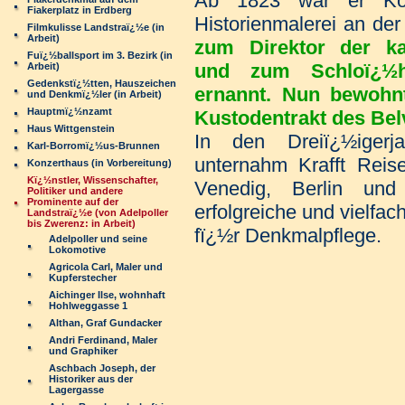
Ab 1823 war er Kor
Fiakerplatz in Erdberg
Historienmalerei an de
Filmkulisse Landstraï¿½e (in
Arbeit)
zum Direktor der ka
Fuï¿½ballsport im 3. Bezirk (in
und zum Schloï¿½h
Arbeit)
Gedenkstï¿½tten, Hauszeichen
ernannt. Nun bewohnt
und Denkmï¿½ler (in Arbeit)
Hauptmï¿½nzamt
Kustodentrakt des Be
Haus Wittgenstein
In den Dreiï¿½igerj
Karl-Borromï¿½us-Brunnen
unternahm Krafft Rei
Konzerthaus (in Vorbereitung)
Kï¿½nstler, Wissenschafter,
Venedig, Berlin und
Politiker und andere
Prominente auf der
erfolgreiche und vielfac
Landstraï¿½e (von Adelpoller
bis Zwerenz: in Arbeit)
fï¿½r Denkmalpflege.
Adelpoller und seine
Lokomotive
Agricola Carl, Maler und
Kupferstecher
Aichinger Ilse, wohnhaft
Hohlweggasse 1
Althan, Graf Gundacker
Andri Ferdinand, Maler
und Graphiker
Aschbach Joseph, der
Historiker aus der
Lagergasse