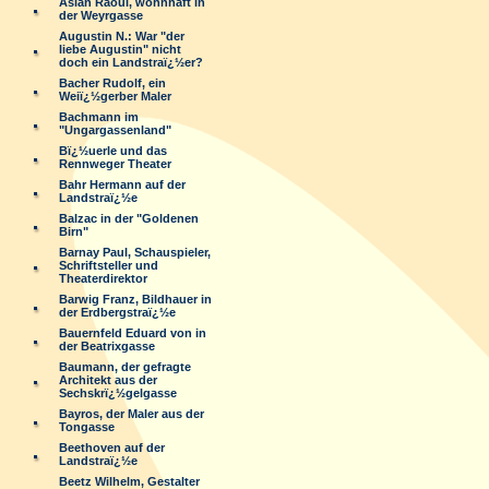
Aslan Raoul, wohnhaft in
der Weyrgasse
Augustin N.: War "der
liebe Augustin" nicht
doch ein Landstraï¿½er?
Bacher Rudolf, ein
Weiï¿½gerber Maler
Bachmann im
"Ungargassenland"
Bï¿½uerle und das
Rennweger Theater
Bahr Hermann auf der
Landstraï¿½e
Balzac in der "Goldenen
Birn"
Barnay Paul, Schauspieler,
Schriftsteller und
Theaterdirektor
Barwig Franz, Bildhauer in
der Erdbergstraï¿½e
Bauernfeld Eduard von in
der Beatrixgasse
Baumann, der gefragte
Architekt aus der
Sechskrï¿½gelgasse
Bayros, der Maler aus der
Tongasse
Beethoven auf der
Landstraï¿½e
Beetz Wilhelm, Gestalter