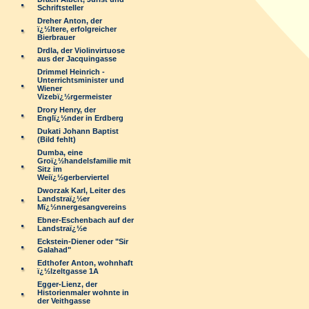
Schriftsteller
Dreher Anton, der
ï¿½ltere, erfolgreicher
Bierbrauer
Drdla, der Violinvirtuose
aus der Jacquingasse
Drimmel Heinrich -
Unterrichtsminister und
Wiener
Vizebï¿½rgermeister
Drory Henry, der
Englï¿½nder in Erdberg
Dukati Johann Baptist
(Bild fehlt)
Dumba, eine
Groï¿½handelsfamilie mit
Sitz im
Weiï¿½gerberviertel
Dworzak Karl, Leiter des
Landstraï¿½er
Mï¿½nnergesangvereins
Ebner-Eschenbach auf der
Landstraï¿½e
Eckstein-Diener oder "Sir
Galahad"
Edthofer Anton, wohnhaft
ï¿½lzeltgasse 1A
Egger-Lienz, der
Historienmaler wohnte in
der Veithgasse