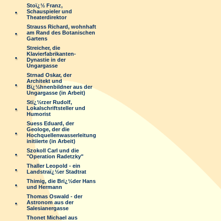
Stoï¿½ Franz,
Schauspieler und
Theaterdirektor
Strauss Richard, wohnhaft
am Rand des Botanischen
Gartens
Streicher, die
Klavierfabrikanten-
Dynastie in der
Ungargasse
Strnad Oskar, der
Architekt und
Bï¿½hnenbildner aus der
Ungargasse (in Arbeit)
Stï¿½rzer Rudolf,
Lokalschriftsteller und
Humorist
Suess Eduard, der
Geologe, der die
Hochquellenwasserleitung
initiierte (in Arbeit)
Szokoll Carl und die
"Operation Radetzky"
Thaller Leopold - ein
Landstraï¿½er Stadtrat
Thimig, die Brï¿½der Hans
und Hermann
Thomas Oswald - der
Astronom aus der
Salesianergasse
Thonet Michael aus