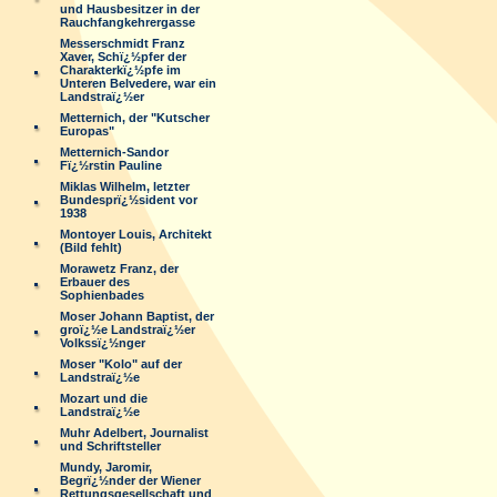
und Hausbesitzer in der
Rauchfangkehrergasse
Messerschmidt Franz
Xaver, Schï¿½pfer der
Charakterkï¿½pfe im
Unteren Belvedere, war ein
Landstraï¿½er
Metternich, der "Kutscher
Europas"
Metternich-Sandor
Fï¿½rstin Pauline
Miklas Wilhelm, letzter
Bundesprï¿½sident vor
1938
Montoyer Louis, Architekt
(Bild fehlt)
Morawetz Franz, der
Erbauer des
Sophienbades
Moser Johann Baptist, der
groï¿½e Landstraï¿½er
Volkssï¿½nger
Moser "Kolo" auf der
Landstraï¿½e
Mozart und die
Landstraï¿½e
Muhr Adelbert, Journalist
und Schriftsteller
Mundy, Jaromir,
Begrï¿½nder der Wiener
Rettungsgesellschaft und