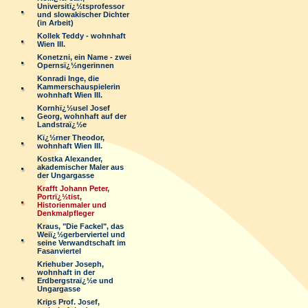
Universitï¿½tsprofessor
und slowakischer Dichter
(in Arbeit)
Kollek Teddy - wohnhaft
Wien III.
Konetzni, ein Name - zwei
Opernsï¿½ngerinnen
Konradi Inge, die
Kammerschauspielerin
wohnhaft Wien III.
Kornhï¿½usel Josef
Georg, wohnhaft auf der
Landstraï¿½e
Kï¿½rner Theodor,
wohnhaft Wien III.
Kostka Alexander,
akademischer Maler aus
der Ungargasse
Krafft Johann Peter,
Portrï¿½tist,
Historienmaler und
Denkmalpfleger
Kraus, "Die Fackel", das
Weiï¿½gerberviertel und
seine Verwandtschaft im
Fasanviertel
Kriehuber Joseph,
wohnhaft in der
Erdbergstraï¿½e und
Ungargasse
Krips Prof. Josef,