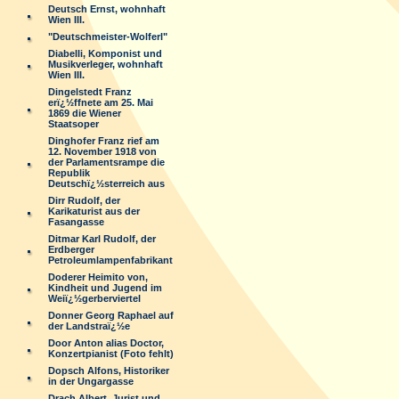
Deutsch Ernst, wohnhaft
Wien III.
"Deutschmeister-Wolferl"
Diabelli, Komponist und
Musikverleger, wohnhaft
Wien III.
Dingelstedt Franz
erï¿½ffnete am 25. Mai
1869 die Wiener
Staatsoper
Dinghofer Franz rief am
12. November 1918 von
der Parlamentsrampe die
Republik
Deutschï¿½sterreich aus
Dirr Rudolf, der
Karikaturist aus der
Fasangasse
Ditmar Karl Rudolf, der
Erdberger
Petroleumlampenfabrikant
Doderer Heimito von,
Kindheit und Jugend im
Weiï¿½gerberviertel
Donner Georg Raphael auf
der Landstraï¿½e
Door Anton alias Doctor,
Konzertpianist (Foto fehlt)
Dopsch Alfons, Historiker
in der Ungargasse
Drach Albert, Jurist und