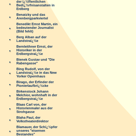
der ï¿½ffentlichen
Bedï¿½rfnisanstalten in
Erdberg
Benatzky und das
Arenbergparkviertel
Benedikt Ernst Martin, ein
bedeutender Journalist
(Bild fehlt)
Berg Alban auf der
Landstraï¿½e
Bernleithner Ernst, der
Historiker in der
Erdbergstraï¿½e
Bienek Gustav und "Die
Rabengasse"
Bing Rudolf, von der
Landstraï¿½e in das New
Yorker Opernhaus
Birago, der Erfinder der
Pionierlaufbrï¿½cke
Birkenstock Johann
Melchior, wohnhaft in der
Erdbergstraï¿½e
Blaas Carl von, der
Historienmaler aus der
Strohgasse
Blaha Paul, der
Volkstheaterdirektor
Blamauer, der Schï¿½pfer
unseres "eisernen
Bestandes"