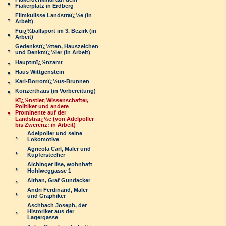
Fiakerplatz in Erdberg
Filmkulisse Landstraï¿½e (in
Arbeit)
Fuï¿½ballsport im 3. Bezirk (in
Arbeit)
Gedenkstï¿½tten, Hauszeichen
und Denkmï¿½ler (in Arbeit)
Hauptmï¿½nzamt
Haus Wittgenstein
Karl-Borromï¿½us-Brunnen
Konzerthaus (in Vorbereitung)
Kï¿½nstler, Wissenschafter,
Politiker und andere
Prominente auf der
Landstraï¿½e (von Adelpoller
bis Zwerenz: in Arbeit)
Adelpoller und seine
Lokomotive
Agricola Carl, Maler und
Kupferstecher
Aichinger Ilse, wohnhaft
Hohlweggasse 1
Althan, Graf Gundacker
Andri Ferdinand, Maler
und Graphiker
Aschbach Joseph, der
Historiker aus der
Lagergasse