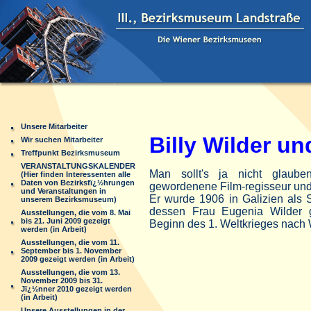
Unsere Mitarbeiter
Billy Wilder u
Wir suchen Mitarbeiter
Treffpunkt Bezirksmuseum
VERANSTALTUNGSKALENDER
Man
sollt's ja nicht glau
(Hier finden Interessenten alle
Daten von Bezirksfï¿½hrungen
gewordenene Film-regisseur und 
und Veranstaltungen in
Er wurde 1906 in Galizien als
unserem Bezirksmuseum)
dessen Frau Eugenia Wilder g
Ausstellungen, die vom 8. Mai
bis 21. Juni 2009 gezeigt
Beginn des 1. Weltkrieges nach 
werden (in Arbeit)
Ausstellungen, die vom 11.
September bis 1. November
2009 gezeigt werden (in Arbeit)
Ausstellungen, die vom 13.
November 2009 bis 31.
Jï¿½nner 2010 gezeigt werden
(in Arbeit)
Unsere Ausstellungen in der