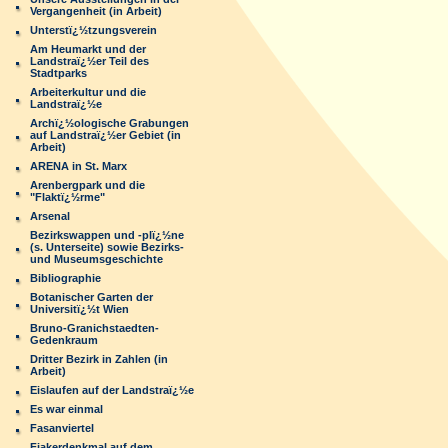
Vergangenheit (in Arbeit)
Unterstï¿½tzungsverein
Am Heumarkt und der
Landstraï¿½er Teil des
Stadtparks
Arbeiterkultur und die
Landstraï¿½e
Archï¿½ologische Grabungen
auf Landstraï¿½er Gebiet (in
Arbeit)
ARENA in St. Marx
Arenbergpark und die
"Flaktï¿½rme"
Arsenal
Bezirkswappen und -plï¿½ne
(s. Unterseite) sowie Bezirks-
und Museumsgeschichte
Bibliographie
Botanischer Garten der
Universitï¿½t Wien
Bruno-Granichstaedten-
Gedenkraum
Dritter Bezirk in Zahlen (in
Arbeit)
Eislaufen auf der Landstraï¿½e
Es war einmal
Fasanviertel
Fiakerdenkmal auf dem