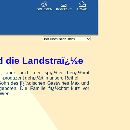
nd die Landstraï¿½e
ben, aber auch der spï¿½ter berï¿½hmt
-produzent gehï¿½rt in unsere Reihe!
 Sohn des jï¿½dischen Gastwirtes Max und
eboren. Die Familie flï¿½chtet kurz vor
Wien.