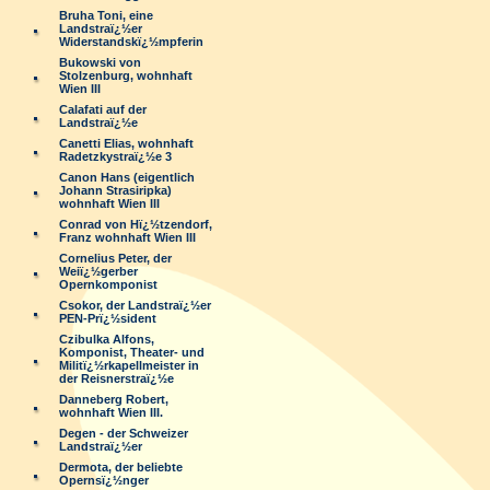
Bruha Toni, eine
Landstraï¿½er
Widerstandskï¿½mpferin
Bukowski von
Stolzenburg, wohnhaft
Wien III
Calafati auf der
Landstraï¿½e
Canetti Elias, wohnhaft
Radetzkystraï¿½e 3
Canon Hans (eigentlich
Johann Strasiripka)
wohnhaft Wien III
Conrad von Hï¿½tzendorf,
Franz wohnhaft Wien III
Cornelius Peter, der
Weiï¿½gerber
Opernkomponist
Csokor, der Landstraï¿½er
PEN-Prï¿½sident
Czibulka Alfons,
Komponist, Theater- und
Militï¿½rkapellmeister in
der Reisnerstraï¿½e
Danneberg Robert,
wohnhaft Wien III.
Degen - der Schweizer
Landstraï¿½er
Dermota, der beliebte
Opernsï¿½nger