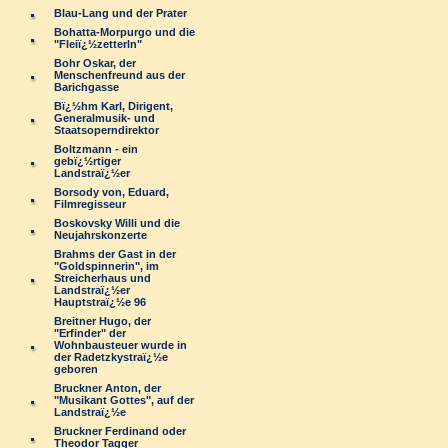
Blau-Lang und der Prater
Bohatta-Morpurgo und die
"Fleiï¿½zetterln"
Bohr Oskar, der
Menschenfreund aus der
Barichgasse
Bï¿½hm Karl, Dirigent,
Generalmusik- und
Staatsoperndirektor
Boltzmann - ein
gebï¿½rtiger
Landstraï¿½er
Borsody von, Eduard,
Filmregisseur
Boskovsky Willi und die
Neujahrskonzerte
Brahms der Gast in der
"Goldspinnerin", im
Streicherhaus und
Landstraï¿½er
Hauptstraï¿½e 96
Breitner Hugo, der
"Erfinder" der
Wohnbausteuer wurde in
der Radetzkystraï¿½e
geboren
Bruckner Anton, der
"Musikant Gottes", auf der
Landstraï¿½e
Bruckner Ferdinand oder
Theodor Tagger