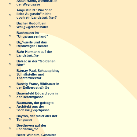
Aslan Raoul, wohnhaft in
der Weyrgasse
Augustin N.: War "der
liebe Augustin" nicht
doch ein Landstraï¿½er?
Bacher Rudolf, ein
Weiï¿½gerber Maler
Bachmann im
"Ungargassenland"
Bï¿½uerle und das
Rennweger Theater
Bahr Hermann auf der
Landstraï¿½e
Balzac in der "Goldenen
Birn"
Barnay Paul, Schauspieler,
Schriftsteller und
Theaterdirektor
Barwig Franz, Bildhauer in
der Erdbergstraï¿½e
Bauernfeld Eduard von in
der Beatrixgasse
Baumann, der gefragte
Architekt aus der
Sechskrï¿½gelgasse
Bayros, der Maler aus der
Tongasse
Beethoven auf der
Landstraï¿½e
Beetz Wilhelm, Gestalter