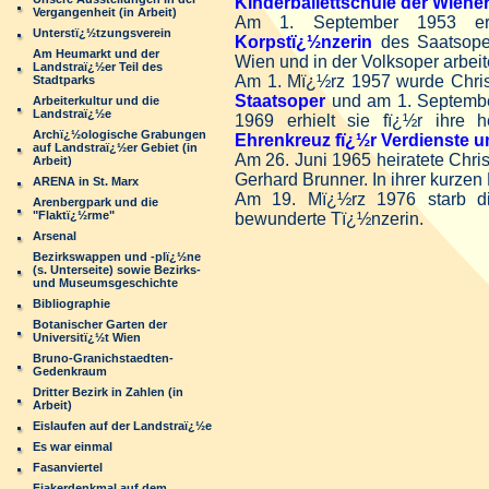
Kinderballettschule der Wiene
Vergangenheit (in Arbeit)
Am 1. September 1953 erhie
Unterstï¿½tzungsverein
Korpstï¿½nzerin
des Saatsope
Am Heumarkt und der
Wien und in der Volksoper arbeit
Landstraï¿½er Teil des
Am 1. Mï¿½rz 1957 wurde Chris
Stadtparks
Staatsoper
und am 1. Septemb
Arbeiterkultur und die
Landstraï¿½e
1969 erhielt sie fï¿½r ihre 
Archï¿½ologische Grabungen
Ehrenkreuz fï¿½r Verdienste u
auf Landstraï¿½er Gebiet (in
Am 26. Juni 1965 heiratete Christ
Arbeit)
Gerhard Brunner. In ihrer kurzen 
ARENA in St. Marx
Am 19. Mï¿½rz 1976 starb die
Arenbergpark und die
"Flaktï¿½rme"
bewunderte Tï¿½nzerin.
Arsenal
Bezirkswappen und -plï¿½ne
(s. Unterseite) sowie Bezirks-
und Museumsgeschichte
Bibliographie
Botanischer Garten der
Universitï¿½t Wien
Bruno-Granichstaedten-
Gedenkraum
Dritter Bezirk in Zahlen (in
Arbeit)
Eislaufen auf der Landstraï¿½e
Es war einmal
Fasanviertel
Fiakerdenkmal auf dem