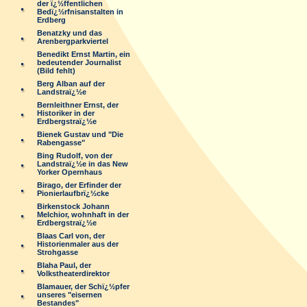
der ï¿½ffentlichen
Bedï¿½rfnisanstalten in
Erdberg
Benatzky und das
Arenbergparkviertel
Benedikt Ernst Martin, ein
bedeutender Journalist
(Bild fehlt)
Berg Alban auf der
Landstraï¿½e
Bernleithner Ernst, der
Historiker in der
Erdbergstraï¿½e
Bienek Gustav und "Die
Rabengasse"
Bing Rudolf, von der
Landstraï¿½e in das New
Yorker Opernhaus
Birago, der Erfinder der
Pionierlaufbrï¿½cke
Birkenstock Johann
Melchior, wohnhaft in der
Erdbergstraï¿½e
Blaas Carl von, der
Historienmaler aus der
Strohgasse
Blaha Paul, der
Volkstheaterdirektor
Blamauer, der Schï¿½pfer
unseres "eisernen
Bestandes"