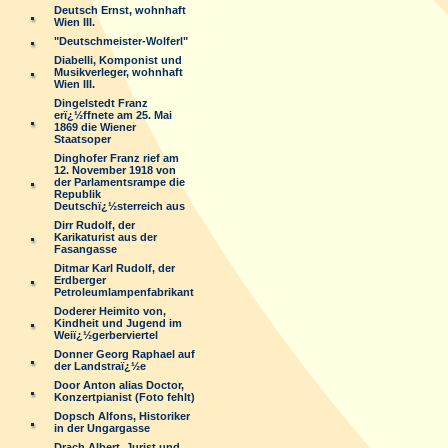
Deutsch Ernst, wohnhaft
Wien III.
"Deutschmeister-Wolferl"
Diabelli, Komponist und
Musikverleger, wohnhaft
Wien III.
Dingelstedt Franz
erï¿½ffnete am 25. Mai
1869 die Wiener
Staatsoper
Dinghofer Franz rief am
12. November 1918 von
der Parlamentsrampe die
Republik
Deutschï¿½sterreich aus
Dirr Rudolf, der
Karikaturist aus der
Fasangasse
Ditmar Karl Rudolf, der
Erdberger
Petroleumlampenfabrikant
Doderer Heimito von,
Kindheit und Jugend im
Weiï¿½gerberviertel
Donner Georg Raphael auf
der Landstraï¿½e
Door Anton alias Doctor,
Konzertpianist (Foto fehlt)
Dopsch Alfons, Historiker
in der Ungargasse
Drach Albert, Jurist und