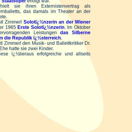
r Staatsoper
erfolgt war.
lt sie ihren Externistenvertrag als
rnballetts, das damals im Theater an der
ete.
tl Zimmerl
Solotï¿½nzerin an der Wiener
er 1965
Erste Solotï¿½nzerin
. Im Oktober
hervorragenden Leistungen
das Silberne
m die Republik ï¿½sterreich
.
l Zimmerl den Musik- und Ballettkritiker Dr.
Ehe hatte sie zwei Kinder.
se ï¿½beraus erfolgreiche und allseits