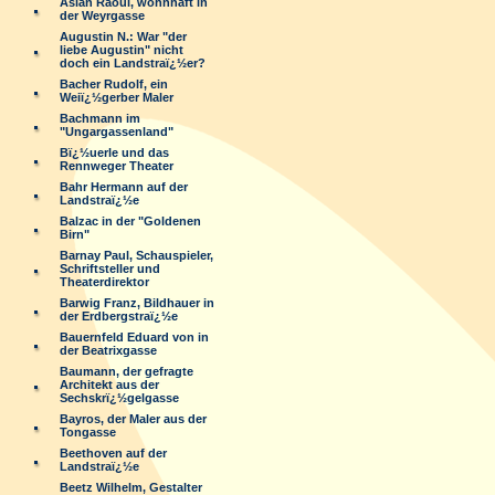
Aslan Raoul, wohnhaft in
der Weyrgasse
Augustin N.: War "der
liebe Augustin" nicht
doch ein Landstraï¿½er?
Bacher Rudolf, ein
Weiï¿½gerber Maler
Bachmann im
"Ungargassenland"
Bï¿½uerle und das
Rennweger Theater
Bahr Hermann auf der
Landstraï¿½e
Balzac in der "Goldenen
Birn"
Barnay Paul, Schauspieler,
Schriftsteller und
Theaterdirektor
Barwig Franz, Bildhauer in
der Erdbergstraï¿½e
Bauernfeld Eduard von in
der Beatrixgasse
Baumann, der gefragte
Architekt aus der
Sechskrï¿½gelgasse
Bayros, der Maler aus der
Tongasse
Beethoven auf der
Landstraï¿½e
Beetz Wilhelm, Gestalter