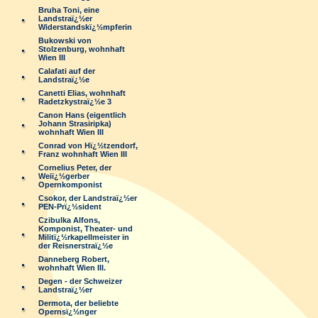
Bruha Toni, eine
Landstraï¿½er
Widerstandskï¿½mpferin
Bukowski von
Stolzenburg, wohnhaft
Wien III
Calafati auf der
Landstraï¿½e
Canetti Elias, wohnhaft
Radetzkystraï¿½e 3
Canon Hans (eigentlich
Johann Strasiripka)
wohnhaft Wien III
Conrad von Hï¿½tzendorf,
Franz wohnhaft Wien III
Cornelius Peter, der
Weiï¿½gerber
Opernkomponist
Csokor, der Landstraï¿½er
PEN-Prï¿½sident
Czibulka Alfons,
Komponist, Theater- und
Militï¿½rkapellmeister in
der Reisnerstraï¿½e
Danneberg Robert,
wohnhaft Wien III.
Degen - der Schweizer
Landstraï¿½er
Dermota, der beliebte
Opernsï¿½nger