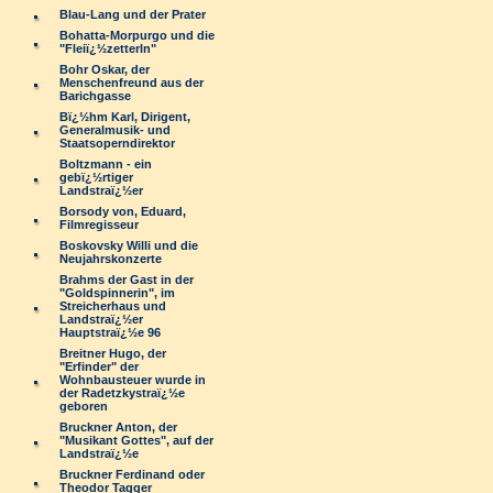
Blau-Lang und der Prater
Bohatta-Morpurgo und die
"Fleiï¿½zetterln"
Bohr Oskar, der
Menschenfreund aus der
Barichgasse
Bï¿½hm Karl, Dirigent,
Generalmusik- und
Staatsoperndirektor
Boltzmann - ein
gebï¿½rtiger
Landstraï¿½er
Borsody von, Eduard,
Filmregisseur
Boskovsky Willi und die
Neujahrskonzerte
Brahms der Gast in der
"Goldspinnerin", im
Streicherhaus und
Landstraï¿½er
Hauptstraï¿½e 96
Breitner Hugo, der
"Erfinder" der
Wohnbausteuer wurde in
der Radetzkystraï¿½e
geboren
Bruckner Anton, der
"Musikant Gottes", auf der
Landstraï¿½e
Bruckner Ferdinand oder
Theodor Tagger