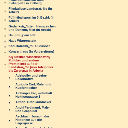
Fiakerplatz in Erdberg
Filmkulisse Landstraï¿½e (in
Arbeit)
Fuï¿½ballsport im 3. Bezirk (in
Arbeit)
Gedenkstï¿½tten, Hauszeichen
und Denkmï¿½ler (in Arbeit)
Hauptmï¿½nzamt
Haus Wittgenstein
Karl-Borromï¿½us-Brunnen
Konzerthaus (in Vorbereitung)
Kï¿½nstler, Wissenschafter,
Politiker und andere
Prominente auf der
Landstraï¿½e (von Adelpoller
bis Zwerenz: in Arbeit)
Adelpoller und seine
Lokomotive
Agricola Carl, Maler und
Kupferstecher
Aichinger Ilse, wohnhaft
Hohlweggasse 1
Althan, Graf Gundacker
Andri Ferdinand, Maler
und Graphiker
Aschbach Joseph, der
Historiker aus der
Lagergasse