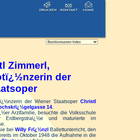
tl Zimmerl,
otï¿½nzerin der
aatsoper
tï¿½nzerin der Wiener Staatsoper
Christl
echskrï¿½gelgasse 14
.
½er Arztfamilie, besuchte die Volksschule
r Erdbergstraï¿½e und maturierte im
e.
sie bei
Willy Frï¿½nzl
Ballettunterricht, den
bereits im Oktober 1948 die Aufnahme in die