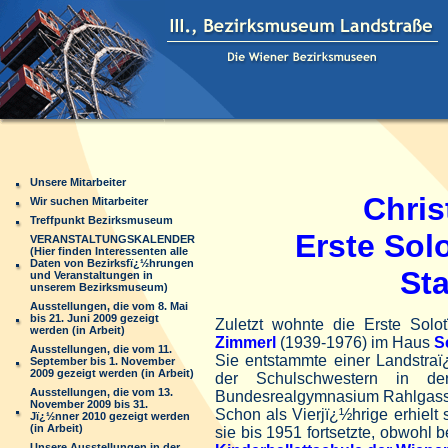
Unsere Mitarbeiter
Chris
Wir suchen Mitarbeiter
Treffpunkt Bezirksmuseum
Erste Sol
VERANSTALTUNGSKALENDER
(Hier finden Interessenten alle
Daten von Bezirksfï¿½hrungen
St
und Veranstaltungen in
unserem Bezirksmuseum)
Ausstellungen, die vom 8. Mai
bis 21. Juni 2009 gezeigt
Zuletzt wohnte die Erste Solo
werden (in Arbeit)
Zimmerl
(1939-1976) im Haus
S
Ausstellungen, die vom 11.
Sie entstammte einer Landstraï¿
September bis 1. November
2009 gezeigt werden (in Arbeit)
der Schulschwestern in de
Ausstellungen, die vom 13.
Bundesrealgymnasium Rahlgass
November 2009 bis 31.
Schon als Vierjï¿½hrige erhielt 
Jï¿½nner 2010 gezeigt werden
(in Arbeit)
sie bis 1951 fortsetzte, obwohl 
Unsere Ausstellungen in der