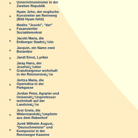
Unterrichtsminister in der
Zweiten Republik
Hyam John, der englische
Kunstreiter am Rennweg
(Bild Hyam fehlt)
Illedits "Joschi", "der"
Fasanviertler
Sozialdemokrat
Jacobi Maria, die
Erdberger Stadtrï¿½tin
Jacquin, ein Name zwei
Botaniker
Jandl Ernst, Lyriker
Jaray Hans, der
Josefstï¿½dter
Grandseigneur wohnhaft
in der Reisnerstraï¿½e
Jeritza Maria, die
Operndiva in der
Parkgasse
Jordan Peter, Agrarier und
Universitï¿½tsprofessor
wohnhaft auf der
Landstraï¿½e
Jost Grete, die
Widerstandskï¿½mpferin
aus dem Rabenhof
Jurek Wilhelm August,
"Deutschmeister" und
Komponist in der
Rennweger Kaserne