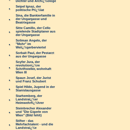
Dichter und Archï¿½ologe
Seipel Ignaz, der
politische Prï¿½lat
Sina, die Bankierfamilie in
der Ungargasse und
Beatrixgasse
Sitte Camillo, der Cello
spielende Stadtplaner aus
der Ungargasse
Soliman Angelo, der
"Mohr" im
Weiï¿½gerberviertel
Sorbait Paul, der Pestarzt
aus der Ungargasse
Soyfer Jura, der
revolutionï¿½re
Schriftsteller, wohnhaft
Wien III
Spaun Josef, der Jurist
und Franz Schubert
Spiel Hilde, Jugend in der
Stanislausgasse
Starhemberg, der
Landstraï¿½er
Heimwehrfï¿½hrer
Steinbrecher Alexander
und "Die Gigerln von
Wien" (Bild fehlt)
Stifter - das
Mehrfachtalent - und die
Landstraï¿½e