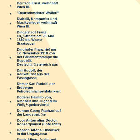
Deutsch Ernst, wohnhaft
Wien III.
"Deutschmeister-Wolferl"
Diabelli, Komponist und
Musikverleger, wohnhaft
Wien III.
Dingelstedt Franz
erï¿½ffnete am 25. Mai
1869 die Wiener
Staatsoper
Dinghofer Franz rief am
12. November 1918 von
der Parlamentsrampe die
Republik
Deutschï¿½sterreich aus
Dirr Rudolf, der
Karikaturist aus der
Fasangasse
Ditmar Karl Rudolf, der
Erdberger
Petroleumlampenfabrikant
Doderer Heimito von,
Kindheit und Jugend im
Weiï¿½gerberviertel
Donner Georg Raphael auf
der Landstraï¿½e
Door Anton alias Doctor,
Konzertpianist (Foto fehlt)
Dopsch Alfons, Historiker
in der Ungargasse
Drach Albert, Jurist und