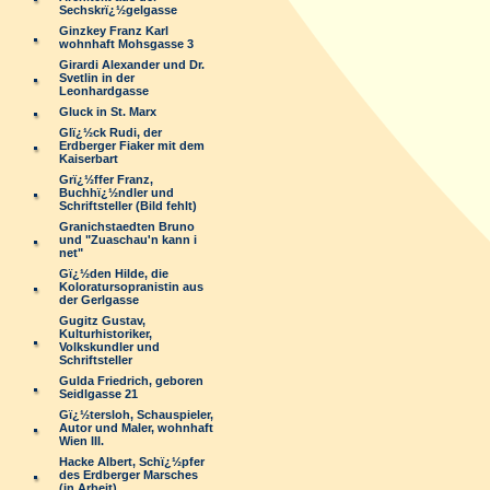
Sechskrï¿½gelgasse
Ginzkey Franz Karl
wohnhaft Mohsgasse 3
Girardi Alexander und Dr.
Svetlin in der
Leonhardgasse
Gluck in St. Marx
Glï¿½ck Rudi, der
Erdberger Fiaker mit dem
Kaiserbart
Grï¿½ffer Franz,
Buchhï¿½ndler und
Schriftsteller (Bild fehlt)
Granichstaedten Bruno
und "Zuaschau'n kann i
net"
Gï¿½den Hilde, die
Koloratursopranistin aus
der Gerlgasse
Gugitz Gustav,
Kulturhistoriker,
Volkskundler und
Schriftsteller
Gulda Friedrich, geboren
Seidlgasse 21
Gï¿½tersloh, Schauspieler,
Autor und Maler, wohnhaft
Wien III.
Hacke Albert, Schï¿½pfer
des Erdberger Marsches
(in Arbeit)