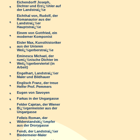
Eichendorff Joseph,
Dichter und Erzï¿½hler auf
der Landstraï¿½e
Eichthal von, Rudolf, der
Romanautor aus der
Landstraï¿½er
Hauptstraï¿½e
Einem von Gottfried, ein
moderner Komponist
Eisler Max, Kunsthistoriker
aus der Unteren
Weiï¿½gerberstraï¿½e
Eminescu Michael, der
rumï¿½nische Dichter im
Weiï¿½gerberviertel (in
Arbeit)
Engelhart, Landstraï¿½er
Maler und Bildhauer
Englisch Franz, der treue
Helfer Prof. Pemmers
Eugen von Savoyen
Farkas in der Ungargasse
Felder Cajetan, der Wiener
Bï¿½rgermeister aus der
Ungargasse
Felleis Roman, der
Widerstandskï¿½mpfer
aus der Drorygasse
Fendi, der Landstraï¿½er
Biedermeier-Maler