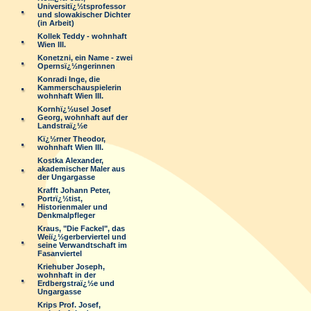
Universitï¿½tsprofessor
und slowakischer Dichter
(in Arbeit)
Kollek Teddy - wohnhaft
Wien III.
Konetzni, ein Name - zwei
Opernsï¿½ngerinnen
Konradi Inge, die
Kammerschauspielerin
wohnhaft Wien III.
Kornhï¿½usel Josef
Georg, wohnhaft auf der
Landstraï¿½e
Kï¿½rner Theodor,
wohnhaft Wien III.
Kostka Alexander,
akademischer Maler aus
der Ungargasse
Krafft Johann Peter,
Portrï¿½tist,
Historienmaler und
Denkmalpfleger
Kraus, "Die Fackel", das
Weiï¿½gerberviertel und
seine Verwandtschaft im
Fasanviertel
Kriehuber Joseph,
wohnhaft in der
Erdbergstraï¿½e und
Ungargasse
Krips Prof. Josef,