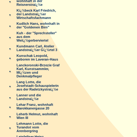
wohnhaft in der
Reisnerstraï¿½e
Kï¿½beck Karl Friedrich,
der Landstraï¿½er
Wirtschaftsfachmann
Kudlich Hans, wohnhaft in
der "Goldenen Birn"
Kuh - der "Sprechsteller"
aus dem
Weiï¿½gerberviertel
Kundmann Carl, Atelier
Landstraï¿½er Gï¿½rtel 3
Kunschak Leopold,
geboren im Laveran-Haus
Lanckoronski-Brzezie Graf
Karl, Kunstsammler,
Mï¿½zen und
Denkmalpfleger
Lang Lotte, die
Josefstadt-Schauspielerin
aus der Radetzkystraï¿½e
Lanner und die
Landstraï¿½e
Lehar Franz, wohnhaft
Marokkanergasse 20
Leherb Helmut, wohnhaft
Wien III
Lehmann Lotte, die
Turandot vom
Arenbergring
Leinfellner Heinz,