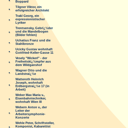
Boppard
Tilgner Viktor, ein
erfolgreicher Architekt
Trakl Georg, ein
expressionistischer
Lyriker
Trentsensky, Gebrï¿½der
und die Mandelbogen
(Bilder fehlen)
Uchatius Franz und die
Stahlbronze
Ucicky Gustav wohnhaft
Gottfried-Keller-Gasse 11
Vesely "Wickerl" - der
Freiheitskï¿½mpfer aus
dem Wildganshof
Wagner Otto und die
Landstraï¿½e
Watteroth Heinrich
Joseph, wohnhaft
Erdbergstraï¿½e 17 (in
Arbeit)
Weber Max Maria v.,
Eisenbahntechniker,
wohnhaft Wien III
Webern Anton v., der
Leiter der
Arbeitersymphonie-
Konzerte
Wehle Peter, Schriftsteller,
Komponist, Kabarettist