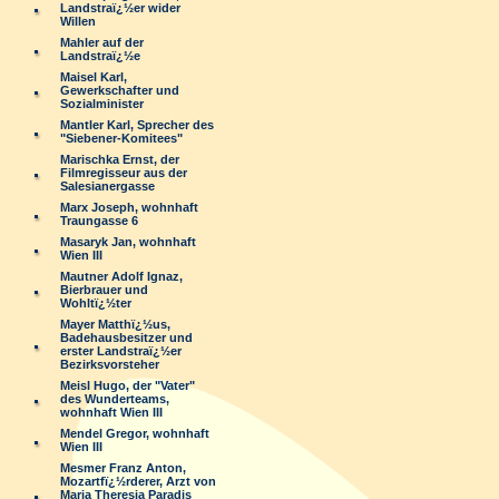
Landstraï¿½er wider
Willen
Mahler auf der
Landstraï¿½e
Maisel Karl,
Gewerkschafter und
Sozialminister
Mantler Karl, Sprecher des
"Siebener-Komitees"
Marischka Ernst, der
Filmregisseur aus der
Salesianergasse
Marx Joseph, wohnhaft
Traungasse 6
Masaryk Jan, wohnhaft
Wien III
Mautner Adolf Ignaz,
Bierbrauer und
Wohltï¿½ter
Mayer Matthï¿½us,
Badehausbesitzer und
erster Landstraï¿½er
Bezirksvorsteher
Meisl Hugo, der "Vater"
des Wunderteams,
wohnhaft Wien III
Mendel Gregor, wohnhaft
Wien III
Mesmer Franz Anton,
Mozartfï¿½rderer, Arzt von
Maria Theresia Paradis