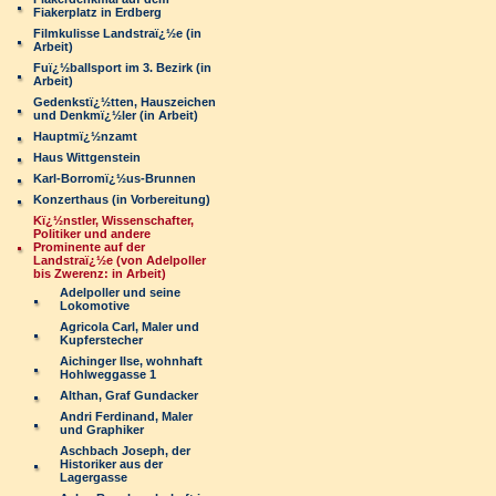
Fiakerplatz in Erdberg
Filmkulisse Landstraï¿½e (in
Arbeit)
Fuï¿½ballsport im 3. Bezirk (in
Arbeit)
Gedenkstï¿½tten, Hauszeichen
und Denkmï¿½ler (in Arbeit)
Hauptmï¿½nzamt
Haus Wittgenstein
Karl-Borromï¿½us-Brunnen
Konzerthaus (in Vorbereitung)
Kï¿½nstler, Wissenschafter,
Politiker und andere
Prominente auf der
Landstraï¿½e (von Adelpoller
bis Zwerenz: in Arbeit)
Adelpoller und seine
Lokomotive
Agricola Carl, Maler und
Kupferstecher
Aichinger Ilse, wohnhaft
Hohlweggasse 1
Althan, Graf Gundacker
Andri Ferdinand, Maler
und Graphiker
Aschbach Joseph, der
Historiker aus der
Lagergasse