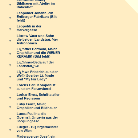
Bildhauer mit Atelier im
Rabenhof
Leopolder Johann, ein
Erdberger Fabrikant (Bild
fehlt)
Leopoldi in der
Marxergasse
Littrow Vater und Sohn -
die beiden Landstraï¿½er
Astronomen
Lï¿½ffler Berthold, Maler,
Graphiker und die WIENER
KERAMIK (Bild fehlt)
Lï¿½hner-Beda auf der
Landstraï¿½e
Lï¿½we Friedrich aus der
Weiï¿½gerber Lï¿½nde
und "My fair Lady"
Lorens Carl, Komponist
aus dem Fasanviertel
Lothar Ernst, Schriftsteller
und Regisseur
Luby Franz, Maler,
Graphiker und Bildhauer
Lucca Pauline, die
Opernsï¿½ngerin aus der
Jacquingasse
Lueger - Bï¿½rgermeister
von Wien
Madersperger Josef, ein