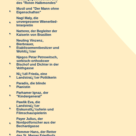
des "Roten Halbmondes"
Musil und "Der Mann ohne
Eigenschaften"
Nagl Maly, die
unvergessene Wienerlied-
Interpretin
Natterer, der Begleiter der
Kaiserin von Brasilien
Neuling Vinzenz,
Bierbrauer,
Etablissementbesitzer und
Wohltï¿½ter
Njegos Petar Petrowitsch,
serbisch-orthodoxer
Bischof und Dichter in der
Veithgasse
Nï¿½dl Frieda, eine
Landstraï¿½er Politikerin
Paradis, die blinde
Pianistin
Parhamer Ignaz, der
"Kindergeneral"
Pawlik Eva, die
Landstraï¿½er
Eiskunstlï¿½uferin und
Filmschauspielerin
Payer Julius, der
Nordpolforscher aus der
Bechardgasse
Pemmer Hans, der Retter
des St. Marxer Friedhofs