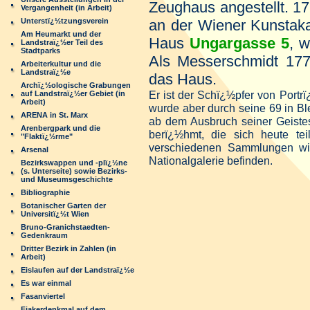
Zeughaus angestellt. 17
Vergangenheit (in Arbeit)
Unterstï¿½tzungsverein
an der Wiener Kunstak
Am Heumarkt und der
Haus
Ungargasse 5
, w
Landstraï¿½er Teil des
Stadtparks
Als Messerschmidt 1777
Arbeiterkultur und die
Landstraï¿½e
das Haus.
Archï¿½ologische Grabungen
Er ist der Schï¿½pfer von Portrï
auf Landstraï¿½er Gebiet (in
Arbeit)
wurde aber durch seine 69 in B
ARENA in St. Marx
ab dem Ausbruch seiner Geiste
Arenbergpark und die
berï¿½hmt, die sich heute tei
"Flaktï¿½rme"
verschiedenen Sammlungen wi
Arsenal
Nationalgalerie befinden.
Bezirkswappen und -plï¿½ne
(s. Unterseite) sowie Bezirks-
und Museumsgeschichte
Bibliographie
Botanischer Garten der
Universitï¿½t Wien
Bruno-Granichstaedten-
Gedenkraum
Dritter Bezirk in Zahlen (in
Arbeit)
Eislaufen auf der Landstraï¿½e
Es war einmal
Fasanviertel
Fiakerdenkmal auf dem