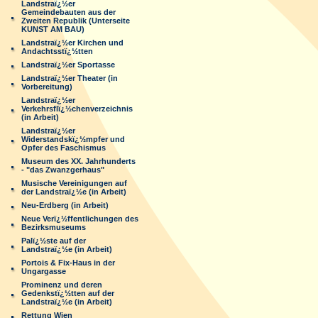
Landstraï¿½er
Gemeindebauten aus der
Zweiten Republik (Unterseite
KUNST AM BAU)
Landstraï¿½er Kirchen und
Andachtsstï¿½tten
Landstraï¿½er Sportasse
Landstraï¿½er Theater (in
Vorbereitung)
Landstraï¿½er
Verkehrsflï¿½chenverzeichnis
(in Arbeit)
Landstraï¿½er
Widerstandskï¿½mpfer und
Opfer des Faschismus
Museum des XX. Jahrhunderts
- "das Zwanzgerhaus"
Musische Vereinigungen auf
der Landstraï¿½e (in Arbeit)
Neu-Erdberg (in Arbeit)
Neue Verï¿½ffentlichungen des
Bezirksmuseums
Palï¿½ste auf der
Landstraï¿½e (in Arbeit)
Portois & Fix-Haus in der
Ungargasse
Prominenz und deren
Gedenkstï¿½tten auf der
Landstraï¿½e (in Arbeit)
Rettung Wien