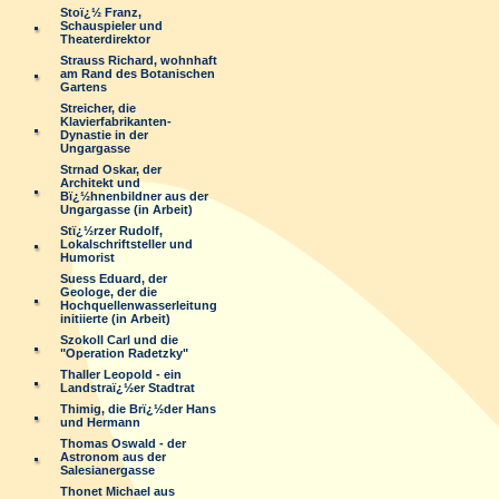
Stoï¿½ Franz,
Schauspieler und
Theaterdirektor
Strauss Richard, wohnhaft
am Rand des Botanischen
Gartens
Streicher, die
Klavierfabrikanten-
Dynastie in der
Ungargasse
Strnad Oskar, der
Architekt und
Bï¿½hnenbildner aus der
Ungargasse (in Arbeit)
Stï¿½rzer Rudolf,
Lokalschriftsteller und
Humorist
Suess Eduard, der
Geologe, der die
Hochquellenwasserleitung
initiierte (in Arbeit)
Szokoll Carl und die
"Operation Radetzky"
Thaller Leopold - ein
Landstraï¿½er Stadtrat
Thimig, die Brï¿½der Hans
und Hermann
Thomas Oswald - der
Astronom aus der
Salesianergasse
Thonet Michael aus