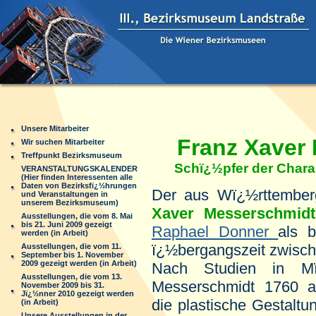
Unsere Mitarbeiter
Franz Xaver 
Wir suchen Mitarbeiter
Treffpunkt Bezirksmuseum
Schï¿½pfer der Charak
VERANSTALTUNGSKALENDER
(Hier finden Interessenten alle
Daten von Bezirksfï¿½hrungen
Der aus Wï¿½rttembe
und Veranstaltungen in
unserem Bezirksmuseum)
Xaver Messerschmidt
Ausstellungen, die vom 8. Mai
bis 21. Juni 2009 gezeigt
Raphael Donner
als b
werden (in Arbeit)
ï¿½bergangszeit zwisch
Ausstellungen, die vom 11.
September bis 1. November
2009 gezeigt werden (in Arbeit)
Nach Studien in M
Ausstellungen, die vom 13.
Messerschmidt 1760 
November 2009 bis 31.
Jï¿½nner 2010 gezeigt werden
die plastische Gestalt
(in Arbeit)
Unsere Ausstellungen in der