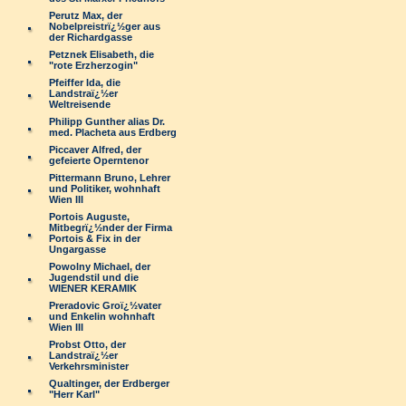
Perutz Max, der
Nobelpreistrï¿½ger aus
der Richardgasse
Petznek Elisabeth, die
"rote Erzherzogin"
Pfeiffer Ida, die
Landstraï¿½er
Weltreisende
Philipp Gunther alias Dr.
med. Placheta aus Erdberg
Piccaver Alfred, der
gefeierte Operntenor
Pittermann Bruno, Lehrer
und Politiker, wohnhaft
Wien III
Portois Auguste,
Mitbegrï¿½nder der Firma
Portois & Fix in der
Ungargasse
Powolny Michael, der
Jugendstil und die
WIENER KERAMIK
Preradovic Groï¿½vater
und Enkelin wohnhaft
Wien III
Probst Otto, der
Landstraï¿½er
Verkehrsminister
Qualtinger, der Erdberger
"Herr Karl"