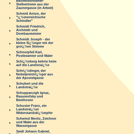
Bezirksvorsteher-
Stellvertreter aus der
Zaunergasse (in Arbeit)
Schmid Anton, der
"ï¿½sterreichische
Schindler"
Schmidt Friedrich,
Architekt und
Dombaumeister
Schmidt Joseph - der
kleine Sï¿½nger mit der
groï¿½en Stimme
Schnorpfeil Karl,
Postbeamter und Maler
Schï¿½nberg kehrte heim
auf die Landstraï¿½e
Schrï¿½dinger, der
Nobelpreistrï¿½ger aus
der Apostelgasse
Schubert und die
Landstraï¿½e
Schuppanzigh Ignaz,
Rasumofsky und
Beethoven
Schuster Franz, ein
Landstraï¿½er
Widerstandskï¿½mpfer
Schwind Moritz, Zeichner
und Maler aus der
Wassergasse
Seidl Johann Gabriel,