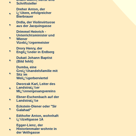
Schriftsteller
Dreher Anton, der
ï¿½ltere, erfolgreicher
Bierbrauer
Drdla, der Violinvirtuose
aus der Jacquingasse
Drimmel Heinrich -
Unterrichtsminister und
Wiener
Vizebï¿½rgermeister
Drory Henry, der
Englï¿½nder in Erdberg
Dukati Johann Baptist
(Bild fehlt)
Dumba, eine
Groï¿½handelsfamilie mit
Sitz im
Weiï¿½gerberviertel
Dworzak Karl, Leiter des
Landstraï¿½er
Mï¿½nnergesangvereins
Ebner-Eschenbach auf der
Landstraï¿½e
Eckstein-Diener oder "Sir
Galahad"
Edthofer Anton, wohnhaft
ï¿½lzeltgasse 1A
Egger-Lienz, der
Historienmaler wohnte in
der Veithgasse