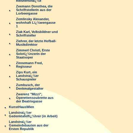
Reisnerstraï¿½e
Zeemann Dorothea, die
Schriftstellerin aus der
Lorbeergasse
Zemlinsky Alexander,
wohnhaft Lï¿½wengasse
1
Ziak Karl, Volksbildner und
Schriftsteller
Ziehrer, der letzte Hofball-
Musikdirektor
Zimmerl Christl, Erste
Solotï¿½nzerin der
Staatsoper
Zinnemann Fred,
Regisseur
Zips Kurt, ein
Landstraï¿½er
Schauspieler
Zumbusch, der
Denkmalgestalter
Zwerenz "Mizzi",
Operettensoubrette aus
der Beatrixgasse
KunstHausWien
Landstraï¿½er
Gedenktafelfï¿½hrer (in Arbeit)
Landstraï¿½er
Gemeindebauten aus der
Ersten Republik