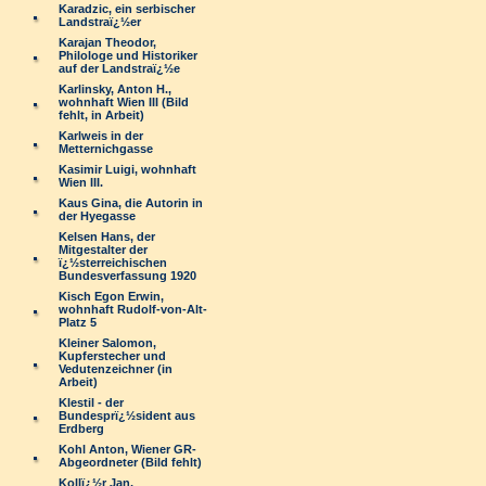
Karadzic, ein serbischer
Landstraï¿½er
Karajan Theodor,
Philologe und Historiker
auf der Landstraï¿½e
Karlinsky, Anton H.,
wohnhaft Wien III (Bild
fehlt, in Arbeit)
Karlweis in der
Metternichgasse
Kasimir Luigi, wohnhaft
Wien III.
Kaus Gina, die Autorin in
der Hyegasse
Kelsen Hans, der
Mitgestalter der
ï¿½sterreichischen
Bundesverfassung 1920
Kisch Egon Erwin,
wohnhaft Rudolf-von-Alt-
Platz 5
Kleiner Salomon,
Kupferstecher und
Vedutenzeichner (in
Arbeit)
Klestil - der
Bundesprï¿½sident aus
Erdberg
Kohl Anton, Wiener GR-
Abgeordneter (Bild fehlt)
Kollï¿½r Jan,