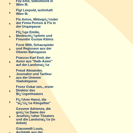
Fey Emil, Selbstmord in
Wien III.
Figl Leopold, wohnhaft
Wien III.
Fix Anton, Mitbegrï¿½nder
der Firma Portois & Fix in
der Ungargasse
Flï¿½ge Emilie,
Modeschï¿½pferin und
Freundin Gustav Klimts
Forst Willi, Schauspieler
und Regisseur aus der
Oberen Bahngasse
Franzos Karl Emil, der
Autor aus "Halb-Asien"
auf der Landstraï¿½e
Freud Alexander,
Journalist und Tarifeur
aus der Unteren
Viaduktgasse
Fronz Oskar sen., erster
Direktor des
Bï¿½rgertheaters
Fï¿½hrer Hansi, die
"sï¿½ï¿½e Klingelfee"
Gessner Adrienne, die
groï¿½e Dame des
Josefstï¿½dter Theaters
und die Landstraï¿½e (in
Arbeit)
Giacomelli Louis,
Architekt aus der