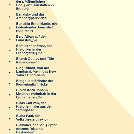
der ï¿½ffentlichen
Bedï¿½rfnisanstalten in
Erdberg
Benatzky und das
Arenbergparkviertel
Benedikt Ernst Martin, ein
bedeutender Journalist
(Bild fehlt)
Berg Alban auf der
Landstraï¿½e
Bernleithner Ernst, der
Historiker in der
Erdbergstraï¿½e
Bienek Gustav und "Die
Rabengasse"
Bing Rudolf, von der
Landstraï¿½e in das New
Yorker Opernhaus
Birago, der Erfinder der
Pionierlaufbrï¿½cke
Birkenstock Johann
Melchior, wohnhaft in der
Erdbergstraï¿½e
Blaas Carl von, der
Historienmaler aus der
Strohgasse
Blaha Paul, der
Volkstheaterdirektor
Blamauer, der Schï¿½pfer
unseres "eisernen
Bestandes"