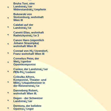
Bruha Toni, eine
Landstraï¿½er
Widerstandskï¿½mpferin
Bukowski von
Stolzenburg, wohnhaft
Wien III
Calafati auf der
Landstraï¿½e
Canetti Elias, wohnhaft
Radetzkystraï¿½e 3
Canon Hans (eigentlich
Johann Strasiripka)
wohnhaft Wien III
Conrad von Hï¿½tzendorf,
Franz wohnhaft Wien III
Cornelius Peter, der
Weiï¿½gerber
Opernkomponist
Csokor, der Landstraï¿½er
PEN-Prï¿½sident
Czibulka Alfons,
Komponist, Theater- und
Militï¿½rkapellmeister in
der Reisnerstraï¿½e
Danneberg Robert,
wohnhaft Wien III.
Degen - der Schweizer
Landstraï¿½er
Dermota, der beliebte
Opernsï¿½nger