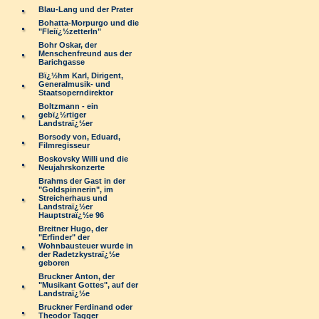
Blau-Lang und der Prater
Bohatta-Morpurgo und die
"Fleiï¿½zetterln"
Bohr Oskar, der
Menschenfreund aus der
Barichgasse
Bï¿½hm Karl, Dirigent,
Generalmusik- und
Staatsoperndirektor
Boltzmann - ein
gebï¿½rtiger
Landstraï¿½er
Borsody von, Eduard,
Filmregisseur
Boskovsky Willi und die
Neujahrskonzerte
Brahms der Gast in der
"Goldspinnerin", im
Streicherhaus und
Landstraï¿½er
Hauptstraï¿½e 96
Breitner Hugo, der
"Erfinder" der
Wohnbausteuer wurde in
der Radetzkystraï¿½e
geboren
Bruckner Anton, der
"Musikant Gottes", auf der
Landstraï¿½e
Bruckner Ferdinand oder
Theodor Tagger