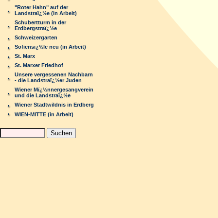
"Roter Hahn" auf der
Landstraï¿½e (in Arbeit)
Schubertturm in der
Erdbergstraï¿½e
Schweizergarten
Sofiensï¿½le neu (in Arbeit)
St. Marx
St. Marxer Friedhof
Unsere vergessenen Nachbarn
- die Landstraï¿½er Juden
Wiener Mï¿½nnergesangverein
und die Landstraï¿½e
Wiener Stadtwildnis in Erdberg
WIEN-MITTE (in Arbeit)