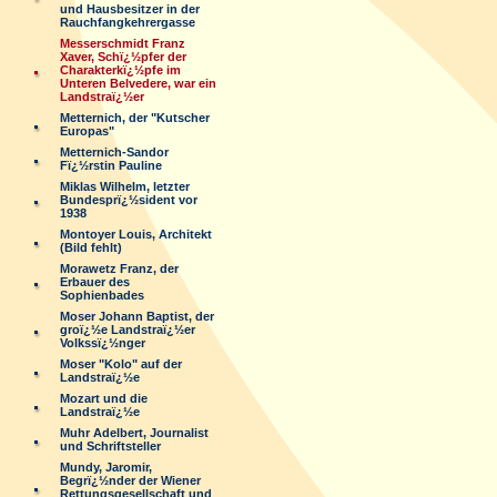
und Hausbesitzer in der
Rauchfangkehrergasse
Messerschmidt Franz
Xaver, Schï¿½pfer der
Charakterkï¿½pfe im
Unteren Belvedere, war ein
Landstraï¿½er
Metternich, der "Kutscher
Europas"
Metternich-Sandor
Fï¿½rstin Pauline
Miklas Wilhelm, letzter
Bundesprï¿½sident vor
1938
Montoyer Louis, Architekt
(Bild fehlt)
Morawetz Franz, der
Erbauer des
Sophienbades
Moser Johann Baptist, der
groï¿½e Landstraï¿½er
Volkssï¿½nger
Moser "Kolo" auf der
Landstraï¿½e
Mozart und die
Landstraï¿½e
Muhr Adelbert, Journalist
und Schriftsteller
Mundy, Jaromir,
Begrï¿½nder der Wiener
Rettungsgesellschaft und