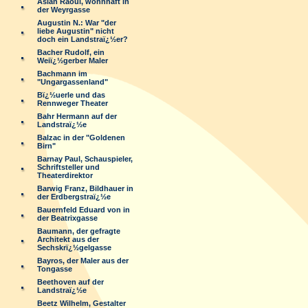
Aslan Raoul, wohnhaft in
der Weyrgasse
Augustin N.: War "der
liebe Augustin" nicht
doch ein Landstraï¿½er?
Bacher Rudolf, ein
Weiï¿½gerber Maler
Bachmann im
"Ungargassenland"
Bï¿½uerle und das
Rennweger Theater
Bahr Hermann auf der
Landstraï¿½e
Balzac in der "Goldenen
Birn"
Barnay Paul, Schauspieler,
Schriftsteller und
Theaterdirektor
Barwig Franz, Bildhauer in
der Erdbergstraï¿½e
Bauernfeld Eduard von in
der Beatrixgasse
Baumann, der gefragte
Architekt aus der
Sechskrï¿½gelgasse
Bayros, der Maler aus der
Tongasse
Beethoven auf der
Landstraï¿½e
Beetz Wilhelm, Gestalter