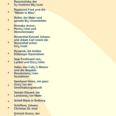
Rasumofsky, der
fï¿½rstliche Mï¿½zen
Raymond Fred und die
"Maske in Blau"
Roller, der Maler und
geniale Bï¿½hnenbilder
Romako Anton,
Portrï¿½tist und
Historienmaler
Rosenthal Konrad Johann
und Adam Carl sowie die
Rosenthal'schen
Grï¿½nde
Rysanek, die beiden
Erdberger Operndiven
Saar Ferdinand von,
Lyriker und Erzï¿½hler
Sailer, das Cafï¿½ Meteor
und die illegalen
Revolutionï¿½ren
Sozialisten
Sandauer Heinz, ein ganz
Groï¿½er der
Unterhaltungsmusik
Sander Eduard, ein
Landstraï¿½er Maler
Schell Maria in Erdberg
Schiffner, Johann
Christian Dr. med
Schmid Anton, der