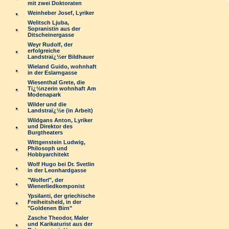
mit zwei Doktoraten
Weinheber Josef, Lyriker
Welitsch Ljuba,
Sopranistin aus der
Ditscheinergasse
Weyr Rudolf, der
erfolgreiche
Landstraï¿½er Bildhauer
Wieland Guido, wohnhaft
in der Eslarngasse
Wiesenthal Grete, die
Tï¿½nzerin wohnhaft Am
Modenapark
Wilder und die
Landstraï¿½e (in Arbeit)
Wildgans Anton, Lyriker
und Direktor des
Burgtheaters
Wittgenstein Ludwig,
Philosoph und
Hobbyarchitekt
Wolf Hugo bei Dr. Svetlin
in der Leonhardgasse
"Wolferl", der
Wienerliedkomponist
Ypsilanti, der griechische
Freiheitsheld, in der
"Goldenen Birn"
Zasche Theodor, Maler
und Karikaturist aus der