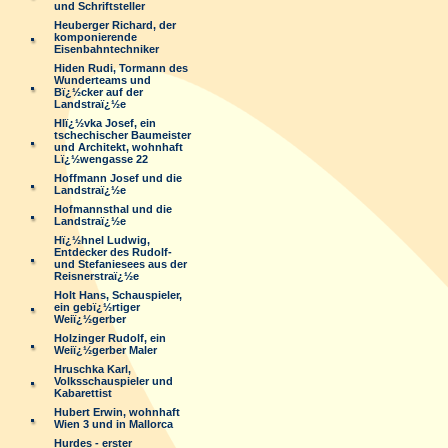
und Schriftsteller
Heuberger Richard, der
komponierende
Eisenbahntechniker
Hiden Rudi, Tormann des
Wunderteams und
Bï¿½cker auf der
Landstraï¿½e
Hlï¿½vka Josef, ein
tschechischer Baumeister
und Architekt, wohnhaft
Lï¿½wengasse 22
Hoffmann Josef und die
Landstraï¿½e
Hofmannsthal und die
Landstraï¿½e
Hï¿½hnel Ludwig,
Entdecker des Rudolf-
und Stefaniesees aus der
Reisnerstraï¿½e
Holt Hans, Schauspieler,
ein gebï¿½rtiger
Weiï¿½gerber
Holzinger Rudolf, ein
Weiï¿½gerber Maler
Hruschka Karl,
Volksschauspieler und
Kabarettist
Hubert Erwin, wohnhaft
Wien 3 und in Mallorca
Hurdes - erster