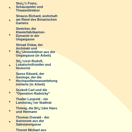
Stoï¿½ Franz,
Schauspieler und
Theaterdirektor
Strauss Richard, wohnhaft
am Rand des Botanischen
Gartens
Streicher, die
Klavierfabrikanten-
Dynastie in der
Ungargasse
Strnad Oskar, der
Architekt und
Bï¿½hnenbildner aus der
Ungargasse (in Arbeit)
Stï¿½rzer Rudolf,
Lokalschriftsteller und
Humorist
Suess Eduard, der
Geologe, der die
Hochquellenwasserleitung
initiierte (in Arbeit)
Szokoll Carl und die
"Operation Radetzky"
Thaller Leopold - ein
Landstraï¿½er Stadtrat
Thimig, die Brï¿½der Hans
und Hermann
Thomas Oswald - der
Astronom aus der
Salesianergasse
Thonet Michael aus