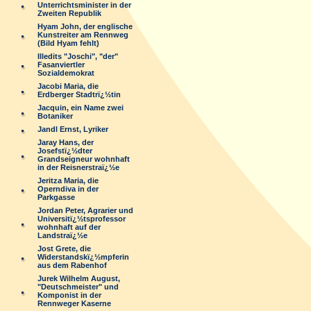
Unterrichtsminister in der
Zweiten Republik
Hyam John, der englische
Kunstreiter am Rennweg
(Bild Hyam fehlt)
Illedits "Joschi", "der"
Fasanviertler
Sozialdemokrat
Jacobi Maria, die
Erdberger Stadtrï¿½tin
Jacquin, ein Name zwei
Botaniker
Jandl Ernst, Lyriker
Jaray Hans, der
Josefstï¿½dter
Grandseigneur wohnhaft
in der Reisnerstraï¿½e
Jeritza Maria, die
Operndiva in der
Parkgasse
Jordan Peter, Agrarier und
Universitï¿½tsprofessor
wohnhaft auf der
Landstraï¿½e
Jost Grete, die
Widerstandskï¿½mpferin
aus dem Rabenhof
Jurek Wilhelm August,
"Deutschmeister" und
Komponist in der
Rennweger Kaserne