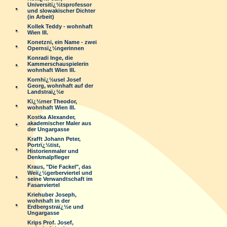
Universitï¿½tsprofessor
und slowakischer Dichter
(in Arbeit)
Kollek Teddy - wohnhaft
Wien III.
Konetzni, ein Name - zwei
Opernsï¿½ngerinnen
Konradi Inge, die
Kammerschauspielerin
wohnhaft Wien III.
Kornhï¿½usel Josef
Georg, wohnhaft auf der
Landstraï¿½e
Kï¿½rner Theodor,
wohnhaft Wien III.
Kostka Alexander,
akademischer Maler aus
der Ungargasse
Krafft Johann Peter,
Portrï¿½tist,
Historienmaler und
Denkmalpfleger
Kraus, "Die Fackel", das
Weiï¿½gerberviertel und
seine Verwandtschaft im
Fasanviertel
Kriehuber Joseph,
wohnhaft in der
Erdbergstraï¿½e und
Ungargasse
Krips Prof. Josef,