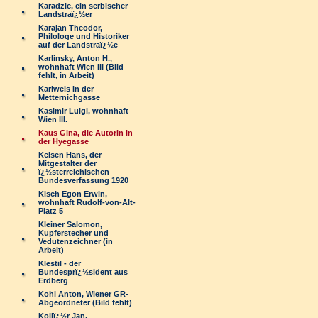
Karadzic, ein serbischer
Landstraï¿½er
Karajan Theodor,
Philologe und Historiker
auf der Landstraï¿½e
Karlinsky, Anton H.,
wohnhaft Wien III (Bild
fehlt, in Arbeit)
Karlweis in der
Metternichgasse
Kasimir Luigi, wohnhaft
Wien III.
Kaus Gina, die Autorin in
der Hyegasse
Kelsen Hans, der
Mitgestalter der
ï¿½sterreichischen
Bundesverfassung 1920
Kisch Egon Erwin,
wohnhaft Rudolf-von-Alt-
Platz 5
Kleiner Salomon,
Kupferstecher und
Vedutenzeichner (in
Arbeit)
Klestil - der
Bundesprï¿½sident aus
Erdberg
Kohl Anton, Wiener GR-
Abgeordneter (Bild fehlt)
Kollï¿½r Jan,