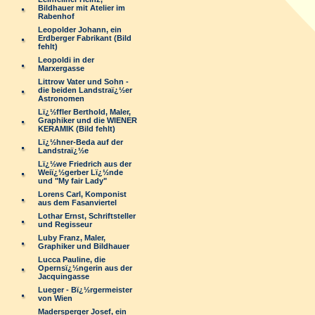
Bildhauer mit Atelier im
Rabenhof
Leopolder Johann, ein
Erdberger Fabrikant (Bild
fehlt)
Leopoldi in der
Marxergasse
Littrow Vater und Sohn -
die beiden Landstraï¿½er
Astronomen
Lï¿½ffler Berthold, Maler,
Graphiker und die WIENER
KERAMIK (Bild fehlt)
Lï¿½hner-Beda auf der
Landstraï¿½e
Lï¿½we Friedrich aus der
Weiï¿½gerber Lï¿½nde
und "My fair Lady"
Lorens Carl, Komponist
aus dem Fasanviertel
Lothar Ernst, Schriftsteller
und Regisseur
Luby Franz, Maler,
Graphiker und Bildhauer
Lucca Pauline, die
Opernsï¿½ngerin aus der
Jacquingasse
Lueger - Bï¿½rgermeister
von Wien
Madersperger Josef, ein