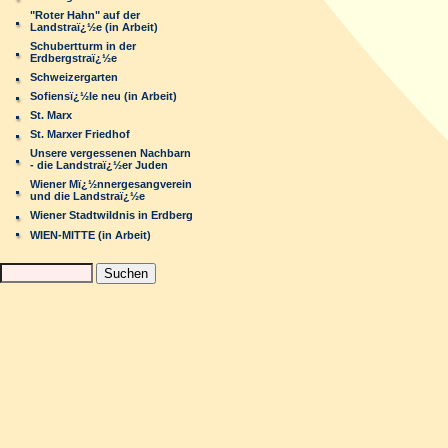
"Roter Hahn" auf der
Landstraï¿½e (in Arbeit)
Schubertturm in der
Erdbergstraï¿½e
Schweizergarten
Sofiensï¿½le neu (in Arbeit)
St. Marx
St. Marxer Friedhof
Unsere vergessenen Nachbarn
- die Landstraï¿½er Juden
Wiener Mï¿½nnergesangverein
und die Landstraï¿½e
Wiener Stadtwildnis in Erdberg
WIEN-MITTE (in Arbeit)