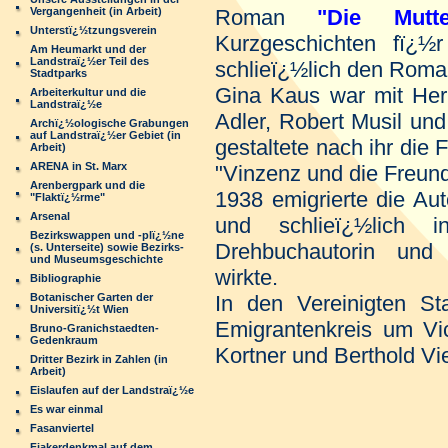
Vergangenheit (in Arbeit)
Roman
"Die Mutte
Unterstï¿½tzungsverein
Kurzgeschichten fï¿½
Am Heumarkt und der
Landstraï¿½er Teil des
schlieï¿½lich den Rom
Stadtparks
Gina Kaus war mit Herm
Arbeiterkultur und die
Landstraï¿½e
Adler, Robert Musil und
Archï¿½ologische Grabungen
auf Landstraï¿½er Gebiet (in
gestaltete nach ihr die
Arbeit)
ARENA in St. Marx
"Vinzenz und die Freun
Arenbergpark und die
1938 emigrierte die Aut
"Flaktï¿½rme"
Arsenal
und schlieï¿½lich
Bezirkswappen und -plï¿½ne
Drehbuchautorin und S
(s. Unterseite) sowie Bezirks-
und Museumsgeschichte
wirkte.
Bibliographie
Botanischer Garten der
In den Vereinigten St
Universitï¿½t Wien
Emigrantenkreis um Vic
Bruno-Granichstaedten-
Gedenkraum
Kortner und Berthold Vie
Dritter Bezirk in Zahlen (in
Arbeit)
Eislaufen auf der Landstraï¿½e
Es war einmal
Fasanviertel
Fiakerdenkmal auf dem