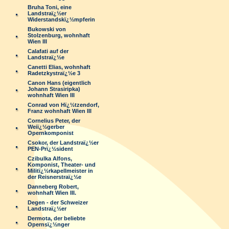
Bruha Toni, eine
Landstraï¿½er
Widerstandskï¿½mpferin
Bukowski von
Stolzenburg, wohnhaft
Wien III
Calafati auf der
Landstraï¿½e
Canetti Elias, wohnhaft
Radetzkystraï¿½e 3
Canon Hans (eigentlich
Johann Strasiripka)
wohnhaft Wien III
Conrad von Hï¿½tzendorf,
Franz wohnhaft Wien III
Cornelius Peter, der
Weiï¿½gerber
Opernkomponist
Csokor, der Landstraï¿½er
PEN-Prï¿½sident
Czibulka Alfons,
Komponist, Theater- und
Militï¿½rkapellmeister in
der Reisnerstraï¿½e
Danneberg Robert,
wohnhaft Wien III.
Degen - der Schweizer
Landstraï¿½er
Dermota, der beliebte
Opernsï¿½nger