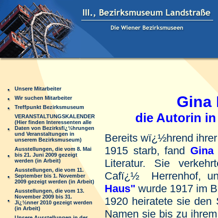
Unsere Mitarbeiter
Gina K
Wir suchen Mitarbeiter
Treffpunkt Bezirksmuseum
die Autorin in 
VERANSTALTUNGSKALENDER
(Hier finden Interessenten alle
Daten von Bezirksfï¿½hrungen
und Veranstaltungen in
Bereits wï¿½hrend ihrer 
unserem Bezirksmuseum)
1915 starb, fand
Gina
Ausstellungen, die vom 8. Mai
bis 21. Juni 2009 gezeigt
Literatur. Sie verkehr
werden (in Arbeit)
Ausstellungen, die vom 11.
Cafï¿½ Herrenhof, u
September bis 1. November
2009 gezeigt werden (in Arbeit)
Haus"
wurde 1917 im Bu
Ausstellungen, die vom 13.
November 2009 bis 31.
1920 heiratete sie den 
Jï¿½nner 2010 gezeigt werden
(in Arbeit)
Namen sie bis zu ihrem 
Unsere Ausstellungen in der