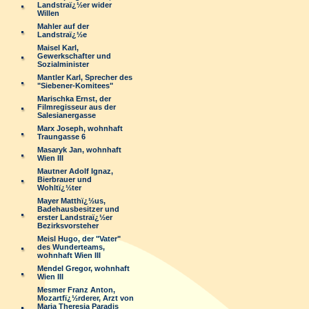
Landstraï¿½er wider
Willen
Mahler auf der
Landstraï¿½e
Maisel Karl,
Gewerkschafter und
Sozialminister
Mantler Karl, Sprecher des
"Siebener-Komitees"
Marischka Ernst, der
Filmregisseur aus der
Salesianergasse
Marx Joseph, wohnhaft
Traungasse 6
Masaryk Jan, wohnhaft
Wien III
Mautner Adolf Ignaz,
Bierbrauer und
Wohltï¿½ter
Mayer Matthï¿½us,
Badehausbesitzer und
erster Landstraï¿½er
Bezirksvorsteher
Meisl Hugo, der "Vater"
des Wunderteams,
wohnhaft Wien III
Mendel Gregor, wohnhaft
Wien III
Mesmer Franz Anton,
Mozartfï¿½rderer, Arzt von
Maria Theresia Paradis