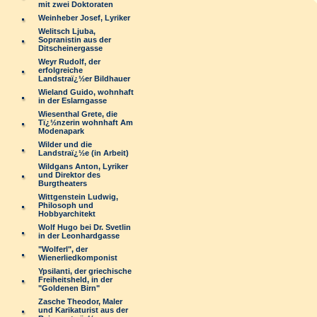
mit zwei Doktoraten
Weinheber Josef, Lyriker
Welitsch Ljuba,
Sopranistin aus der
Ditscheinergasse
Weyr Rudolf, der
erfolgreiche
Landstraï¿½er Bildhauer
Wieland Guido, wohnhaft
in der Eslarngasse
Wiesenthal Grete, die
Tï¿½nzerin wohnhaft Am
Modenapark
Wilder und die
Landstraï¿½e (in Arbeit)
Wildgans Anton, Lyriker
und Direktor des
Burgtheaters
Wittgenstein Ludwig,
Philosoph und
Hobbyarchitekt
Wolf Hugo bei Dr. Svetlin
in der Leonhardgasse
"Wolferl", der
Wienerliedkomponist
Ypsilanti, der griechische
Freiheitsheld, in der
"Goldenen Birn"
Zasche Theodor, Maler
und Karikaturist aus der