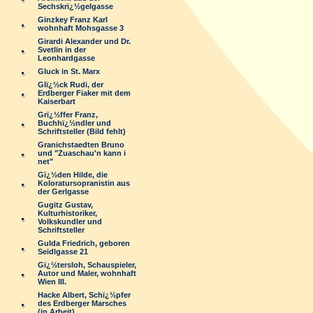
Sechskrï¿½gelgasse
Ginzkey Franz Karl
wohnhaft Mohsgasse 3
Girardi Alexander und Dr.
Svetlin in der
Leonhardgasse
Gluck in St. Marx
Glï¿½ck Rudi, der
Erdberger Fiaker mit dem
Kaiserbart
Grï¿½ffer Franz,
Buchhï¿½ndler und
Schriftsteller (Bild fehlt)
Granichstaedten Bruno
und "Zuaschau'n kann i
net"
Gï¿½den Hilde, die
Koloratursopranistin aus
der Gerlgasse
Gugitz Gustav,
Kulturhistoriker,
Volkskundler und
Schriftsteller
Gulda Friedrich, geboren
Seidlgasse 21
Gï¿½tersloh, Schauspieler,
Autor und Maler, wohnhaft
Wien III.
Hacke Albert, Schï¿½pfer
des Erdberger Marsches
(in Arbeit)