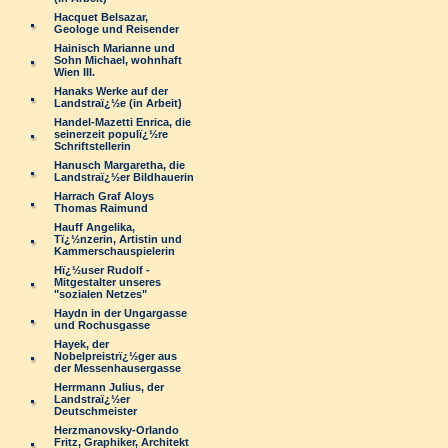
Hacquet Belsazar,
Geologe und Reisender
Hainisch Marianne und
Sohn Michael, wohnhaft
Wien III.
Hanaks Werke auf der
Landstraï¿½e (in Arbeit)
Handel-Mazetti Enrica, die
seinerzeit populï¿½re
Schriftstellerin
Hanusch Margaretha, die
Landstraï¿½er Bildhauerin
Harrach Graf Aloys
Thomas Raimund
Hauff Angelika,
Tï¿½nzerin, Artistin und
Kammerschauspielerin
Hï¿½user Rudolf -
Mitgestalter unseres
"sozialen Netzes"
Haydn in der Ungargasse
und Rochusgasse
Hayek, der
Nobelpreistrï¿½ger aus
der Messenhausergasse
Herrmann Julius, der
Landstraï¿½er
Deutschmeister
Herzmanovsky-Orlando
Fritz, Graphiker, Architekt