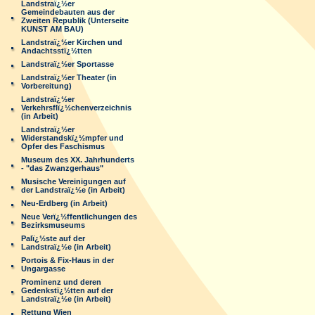
Landstraï¿½er
Gemeindebauten aus der
Zweiten Republik (Unterseite
KUNST AM BAU)
Landstraï¿½er Kirchen und
Andachtsstï¿½tten
Landstraï¿½er Sportasse
Landstraï¿½er Theater (in
Vorbereitung)
Landstraï¿½er
Verkehrsflï¿½chenverzeichnis
(in Arbeit)
Landstraï¿½er
Widerstandskï¿½mpfer und
Opfer des Faschismus
Museum des XX. Jahrhunderts
- "das Zwanzgerhaus"
Musische Vereinigungen auf
der Landstraï¿½e (in Arbeit)
Neu-Erdberg (in Arbeit)
Neue Verï¿½ffentlichungen des
Bezirksmuseums
Palï¿½ste auf der
Landstraï¿½e (in Arbeit)
Portois & Fix-Haus in der
Ungargasse
Prominenz und deren
Gedenkstï¿½tten auf der
Landstraï¿½e (in Arbeit)
Rettung Wien