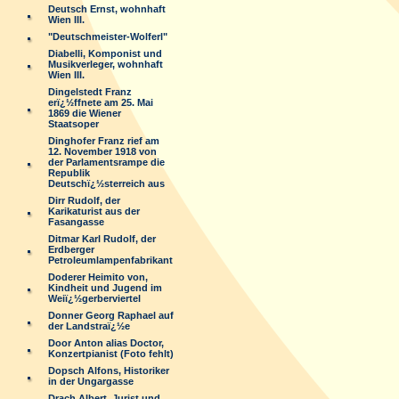
Deutsch Ernst, wohnhaft
Wien III.
"Deutschmeister-Wolferl"
Diabelli, Komponist und
Musikverleger, wohnhaft
Wien III.
Dingelstedt Franz
erï¿½ffnete am 25. Mai
1869 die Wiener
Staatsoper
Dinghofer Franz rief am
12. November 1918 von
der Parlamentsrampe die
Republik
Deutschï¿½sterreich aus
Dirr Rudolf, der
Karikaturist aus der
Fasangasse
Ditmar Karl Rudolf, der
Erdberger
Petroleumlampenfabrikant
Doderer Heimito von,
Kindheit und Jugend im
Weiï¿½gerberviertel
Donner Georg Raphael auf
der Landstraï¿½e
Door Anton alias Doctor,
Konzertpianist (Foto fehlt)
Dopsch Alfons, Historiker
in der Ungargasse
Drach Albert, Jurist und