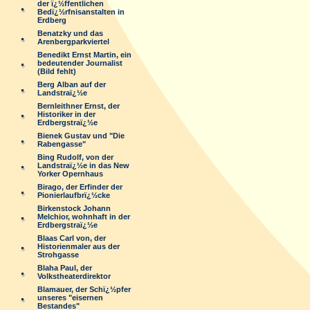
der ï¿½ffentlichen
Bedï¿½rfnisanstalten in
Erdberg
Benatzky und das
Arenbergparkviertel
Benedikt Ernst Martin, ein
bedeutender Journalist
(Bild fehlt)
Berg Alban auf der
Landstraï¿½e
Bernleithner Ernst, der
Historiker in der
Erdbergstraï¿½e
Bienek Gustav und "Die
Rabengasse"
Bing Rudolf, von der
Landstraï¿½e in das New
Yorker Opernhaus
Birago, der Erfinder der
Pionierlaufbrï¿½cke
Birkenstock Johann
Melchior, wohnhaft in der
Erdbergstraï¿½e
Blaas Carl von, der
Historienmaler aus der
Strohgasse
Blaha Paul, der
Volkstheaterdirektor
Blamauer, der Schï¿½pfer
unseres "eisernen
Bestandes"