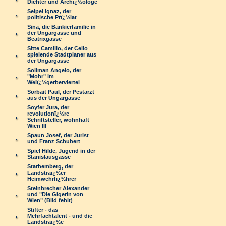
Dichter und Archï¿½ologe
Seipel Ignaz, der
politische Prï¿½lat
Sina, die Bankierfamilie in
der Ungargasse und
Beatrixgasse
Sitte Camillo, der Cello
spielende Stadtplaner aus
der Ungargasse
Soliman Angelo, der
"Mohr" im
Weiï¿½gerberviertel
Sorbait Paul, der Pestarzt
aus der Ungargasse
Soyfer Jura, der
revolutionï¿½re
Schriftsteller, wohnhaft
Wien III
Spaun Josef, der Jurist
und Franz Schubert
Spiel Hilde, Jugend in der
Stanislausgasse
Starhemberg, der
Landstraï¿½er
Heimwehrfï¿½hrer
Steinbrecher Alexander
und "Die Gigerln von
Wien" (Bild fehlt)
Stifter - das
Mehrfachtalent - und die
Landstraï¿½e