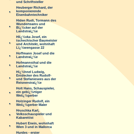
und Schriftsteller
Heuberger Richard, der
komponierende
Eisenbahntechniker
Hiden Rudi, Tormann des
Wunderteams und
Bï¿½cker auf der
Landstraï¿½e
Hlï¿½vka Josef, ein
tschechischer Baumeister
und Architekt, wohnhaft
Lï¿½wengasse 22
Hoffmann Josef und die
Landstraï¿½e
Hofmannsthal und die
Landstraï¿½e
Hï¿½hnel Ludwig,
Entdecker des Rudolf-
und Stefaniesees aus der
Reisnerstraï¿½e
Holt Hans, Schauspieler,
ein gebï¿½rtiger
Weiï¿½gerber
Holzinger Rudolf, ein
Weiï¿½gerber Maler
Hruschka Karl,
Volksschauspieler und
Kabarettist
Hubert Erwin, wohnhaft
Wien 3 und in Mallorca
Hurdes - erster