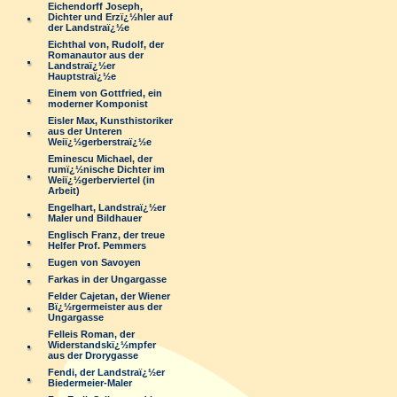
Eichendorff Joseph,
Dichter und Erzï¿½hler auf
der Landstraï¿½e
Eichthal von, Rudolf, der
Romanautor aus der
Landstraï¿½er
Hauptstraï¿½e
Einem von Gottfried, ein
moderner Komponist
Eisler Max, Kunsthistoriker
aus der Unteren
Weiï¿½gerberstraï¿½e
Eminescu Michael, der
rumï¿½nische Dichter im
Weiï¿½gerberviertel (in
Arbeit)
Engelhart, Landstraï¿½er
Maler und Bildhauer
Englisch Franz, der treue
Helfer Prof. Pemmers
Eugen von Savoyen
Farkas in der Ungargasse
Felder Cajetan, der Wiener
Bï¿½rgermeister aus der
Ungargasse
Felleis Roman, der
Widerstandskï¿½mpfer
aus der Drorygasse
Fendi, der Landstraï¿½er
Biedermeier-Maler