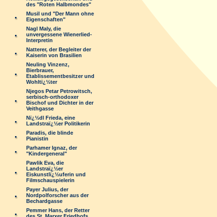
des "Roten Halbmondes"
Musil und "Der Mann ohne
Eigenschaften"
Nagl Maly, die
unvergessene Wienerlied-
Interpretin
Natterer, der Begleiter der
Kaiserin von Brasilien
Neuling Vinzenz,
Bierbrauer,
Etablissementbesitzer und
Wohltï¿½ter
Njegos Petar Petrowitsch,
serbisch-orthodoxer
Bischof und Dichter in der
Veithgasse
Nï¿½dl Frieda, eine
Landstraï¿½er Politikerin
Paradis, die blinde
Pianistin
Parhamer Ignaz, der
"Kindergeneral"
Pawlik Eva, die
Landstraï¿½er
Eiskunstlï¿½uferin und
Filmschauspielerin
Payer Julius, der
Nordpolforscher aus der
Bechardgasse
Pemmer Hans, der Retter
des St. Marxer Friedhofs