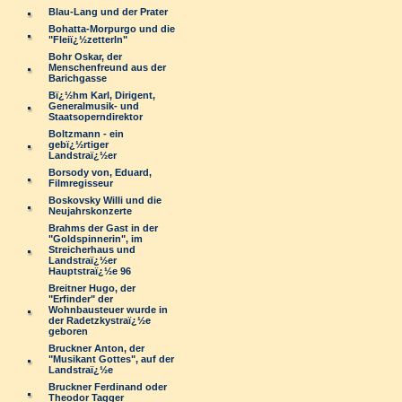
Blau-Lang und der Prater
Bohatta-Morpurgo und die
"Fleiï¿½zetterln"
Bohr Oskar, der
Menschenfreund aus der
Barichgasse
Bï¿½hm Karl, Dirigent,
Generalmusik- und
Staatsoperndirektor
Boltzmann - ein
gebï¿½rtiger
Landstraï¿½er
Borsody von, Eduard,
Filmregisseur
Boskovsky Willi und die
Neujahrskonzerte
Brahms der Gast in der
"Goldspinnerin", im
Streicherhaus und
Landstraï¿½er
Hauptstraï¿½e 96
Breitner Hugo, der
"Erfinder" der
Wohnbausteuer wurde in
der Radetzkystraï¿½e
geboren
Bruckner Anton, der
"Musikant Gottes", auf der
Landstraï¿½e
Bruckner Ferdinand oder
Theodor Tagger