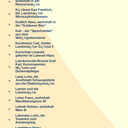
wohnhaft in der
Reisnerstraï¿½e
Kï¿½beck Karl Friedrich,
der Landstraï¿½er
Wirtschaftsfachmann
Kudlich Hans, wohnhaft in
der "Goldenen Birn"
Kuh - der "Sprechsteller"
aus dem
Weiï¿½gerberviertel
Kundmann Carl, Atelier
Landstraï¿½er Gï¿½rtel 3
Kunschak Leopold,
geboren im Laveran-Haus
Lanckoronski-Brzezie Graf
Karl, Kunstsammler,
Mï¿½zen und
Denkmalpfleger
Lang Lotte, die
Josefstadt-Schauspielerin
aus der Radetzkystraï¿½e
Lanner und die
Landstraï¿½e
Lehar Franz, wohnhaft
Marokkanergasse 20
Leherb Helmut, wohnhaft
Wien III
Lehmann Lotte, die
Turandot vom
Arenbergring
Leinfellner Heinz,