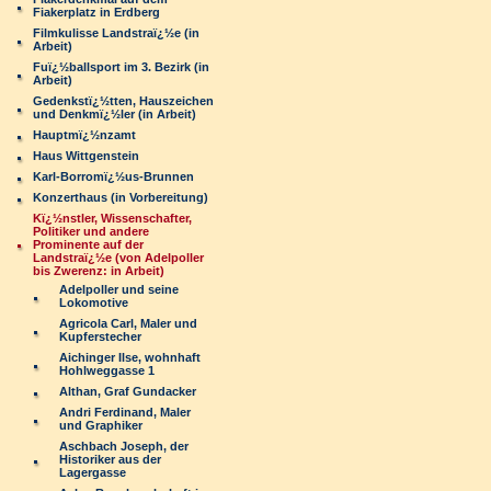
Fiakerplatz in Erdberg
Filmkulisse Landstraï¿½e (in
Arbeit)
Fuï¿½ballsport im 3. Bezirk (in
Arbeit)
Gedenkstï¿½tten, Hauszeichen
und Denkmï¿½ler (in Arbeit)
Hauptmï¿½nzamt
Haus Wittgenstein
Karl-Borromï¿½us-Brunnen
Konzerthaus (in Vorbereitung)
Kï¿½nstler, Wissenschafter,
Politiker und andere
Prominente auf der
Landstraï¿½e (von Adelpoller
bis Zwerenz: in Arbeit)
Adelpoller und seine
Lokomotive
Agricola Carl, Maler und
Kupferstecher
Aichinger Ilse, wohnhaft
Hohlweggasse 1
Althan, Graf Gundacker
Andri Ferdinand, Maler
und Graphiker
Aschbach Joseph, der
Historiker aus der
Lagergasse