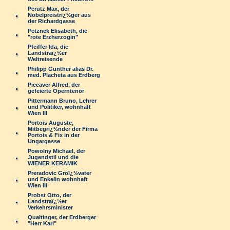
Perutz Max, der
Nobelpreistrï¿½ger aus
der Richardgasse
Petznek Elisabeth, die
"rote Erzherzogin"
Pfeiffer Ida, die
Landstraï¿½er
Weltreisende
Philipp Gunther alias Dr.
med. Placheta aus Erdberg
Piccaver Alfred, der
gefeierte Operntenor
Pittermann Bruno, Lehrer
und Politiker, wohnhaft
Wien III
Portois Auguste,
Mitbegrï¿½nder der Firma
Portois & Fix in der
Ungargasse
Powolny Michael, der
Jugendstil und die
WIENER KERAMIK
Preradovic Groï¿½vater
und Enkelin wohnhaft
Wien III
Probst Otto, der
Landstraï¿½er
Verkehrsminister
Qualtinger, der Erdberger
"Herr Karl"