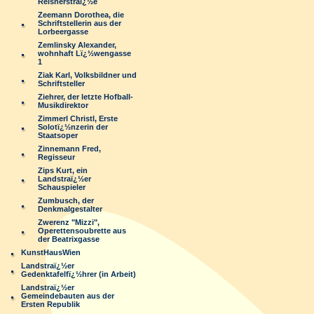
Reisnerstraï¿½e
Zeemann Dorothea, die
Schriftstellerin aus der
Lorbeergasse
Zemlinsky Alexander,
wohnhaft Lï¿½wengasse
1
Ziak Karl, Volksbildner und
Schriftsteller
Ziehrer, der letzte Hofball-
Musikdirektor
Zimmerl Christl, Erste
Solotï¿½nzerin der
Staatsoper
Zinnemann Fred,
Regisseur
Zips Kurt, ein
Landstraï¿½er
Schauspieler
Zumbusch, der
Denkmalgestalter
Zwerenz "Mizzi",
Operettensoubrette aus
der Beatrixgasse
KunstHausWien
Landstraï¿½er
Gedenktafelfï¿½hrer (in Arbeit)
Landstraï¿½er
Gemeindebauten aus der
Ersten Republik