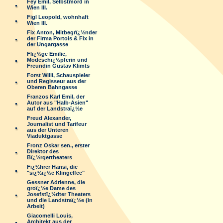
Fey Emil, Selbstmord in
Wien III.
Figl Leopold, wohnhaft
Wien III.
Fix Anton, Mitbegrï¿½nder
der Firma Portois & Fix in
der Ungargasse
Flï¿½ge Emilie,
Modeschï¿½pferin und
Freundin Gustav Klimts
Forst Willi, Schauspieler
und Regisseur aus der
Oberen Bahngasse
Franzos Karl Emil, der
Autor aus "Halb-Asien"
auf der Landstraï¿½e
Freud Alexander,
Journalist und Tarifeur
aus der Unteren
Viaduktgasse
Fronz Oskar sen., erster
Direktor des
Bï¿½rgertheaters
Fï¿½hrer Hansi, die
"sï¿½ï¿½e Klingelfee"
Gessner Adrienne, die
groï¿½e Dame des
Josefstï¿½dter Theaters
und die Landstraï¿½e (in
Arbeit)
Giacomelli Louis,
Architekt aus der