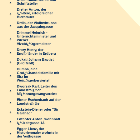
Schriftsteller
Dreher Anton, der
ï¿½ltere, erfolgreicher
Bierbrauer
Drdla, der Violinvirtuose
aus der Jacquingasse
Drimmel Heinrich -
Unterrichtsminister und
Wiener
Vizebï¿½rgermeister
Drory Henry, der
Englï¿½nder in Erdberg
Dukati Johann Baptist
(Bild fehlt)
Dumba, eine
Groï¿½handelsfamilie mit
Sitz im
Weiï¿½gerberviertel
Dworzak Karl, Leiter des
Landstraï¿½er
Mï¿½nnergesangvereins
Ebner-Eschenbach auf der
Landstraï¿½e
Eckstein-Diener oder "Sir
Galahad"
Edthofer Anton, wohnhaft
ï¿½lzeltgasse 1A
Egger-Lienz, der
Historienmaler wohnte in
der Veithgasse