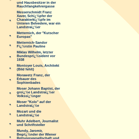
und Hausbesitzer in der
Rauchfangkehrergasse
Messerschmidt Franz
Xaver, Schï¿½pfer der
Charakterkï¿½pfe im
Unteren Belvedere, war ein
Landstraï¿½er
Metternich, der "Kutscher
Europas"
Metternich-Sandor
Fï¿½rstin Pauline
Miklas Wilhelm, letzter
Bundesprï¿½sident vor
1938
Montoyer Louis, Architekt
(Bild fehlt)
Morawetz Franz, der
Erbauer des
Sophienbades
Moser Johann Baptist, der
groï¿½e Landstraï¿½er
Volkssï¿½nger
Moser "Kolo" auf der
Landstraï¿½e
Mozart und die
Landstraï¿½e
Muhr Adelbert, Journalist
und Schriftsteller
Mundy, Jaromir,
Begrï¿½nder der Wiener
Rettungsgesellschaft und