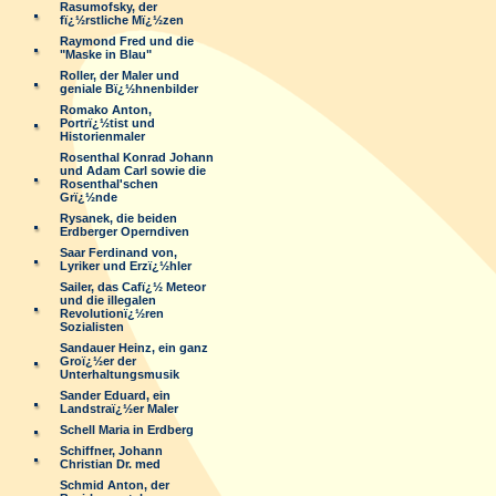
Rasumofsky, der
fï¿½rstliche Mï¿½zen
Raymond Fred und die
"Maske in Blau"
Roller, der Maler und
geniale Bï¿½hnenbilder
Romako Anton,
Portrï¿½tist und
Historienmaler
Rosenthal Konrad Johann
und Adam Carl sowie die
Rosenthal'schen
Grï¿½nde
Rysanek, die beiden
Erdberger Operndiven
Saar Ferdinand von,
Lyriker und Erzï¿½hler
Sailer, das Cafï¿½ Meteor
und die illegalen
Revolutionï¿½ren
Sozialisten
Sandauer Heinz, ein ganz
Groï¿½er der
Unterhaltungsmusik
Sander Eduard, ein
Landstraï¿½er Maler
Schell Maria in Erdberg
Schiffner, Johann
Christian Dr. med
Schmid Anton, der