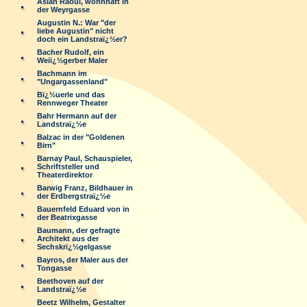
Aslan Raoul, wohnhaft in
der Weyrgasse
Augustin N.: War "der
liebe Augustin" nicht
doch ein Landstraï¿½er?
Bacher Rudolf, ein
Weiï¿½gerber Maler
Bachmann im
"Ungargassenland"
Bï¿½uerle und das
Rennweger Theater
Bahr Hermann auf der
Landstraï¿½e
Balzac in der "Goldenen
Birn"
Barnay Paul, Schauspieler,
Schriftsteller und
Theaterdirektor
Barwig Franz, Bildhauer in
der Erdbergstraï¿½e
Bauernfeld Eduard von in
der Beatrixgasse
Baumann, der gefragte
Architekt aus der
Sechskrï¿½gelgasse
Bayros, der Maler aus der
Tongasse
Beethoven auf der
Landstraï¿½e
Beetz Wilhelm, Gestalter