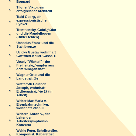
Boppard
Tilgner Viktor, ein
erfolgreicher Architekt
Trakl Georg, ein
expressionistischer
Lyriker
Trentsensky, Gebrï¿½der
und die Mandelbogen
(Bilder fehlen)
Uchatius Franz und die
Stahlbronze
Ucicky Gustav wohnhaft
Gottfried-Keller-Gasse 11
Vesely "Wickerl" - der
Freiheitskï¿½mpfer aus
dem Wildganshof
Wagner Otto und die
Landstraï¿½e
Watteroth Heinrich
Joseph, wohnhaft
Erdbergstraï¿½e 17 (in
Arbeit)
Weber Max Maria v.,
Eisenbahntechniker,
wohnhaft Wien III
Webern Anton v., der
Leiter der
Arbeitersymphonie-
Konzerte
Wehle Peter, Schriftsteller,
Komponist, Kabarettist