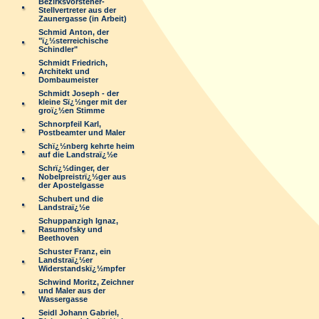
Bezirksvorsteher-
Stellvertreter aus der
Zaunergasse (in Arbeit)
Schmid Anton, der
"ï¿½sterreichische
Schindler"
Schmidt Friedrich,
Architekt und
Dombaumeister
Schmidt Joseph - der
kleine Sï¿½nger mit der
groï¿½en Stimme
Schnorpfeil Karl,
Postbeamter und Maler
Schï¿½nberg kehrte heim
auf die Landstraï¿½e
Schrï¿½dinger, der
Nobelpreistrï¿½ger aus
der Apostelgasse
Schubert und die
Landstraï¿½e
Schuppanzigh Ignaz,
Rasumofsky und
Beethoven
Schuster Franz, ein
Landstraï¿½er
Widerstandskï¿½mpfer
Schwind Moritz, Zeichner
und Maler aus der
Wassergasse
Seidl Johann Gabriel,