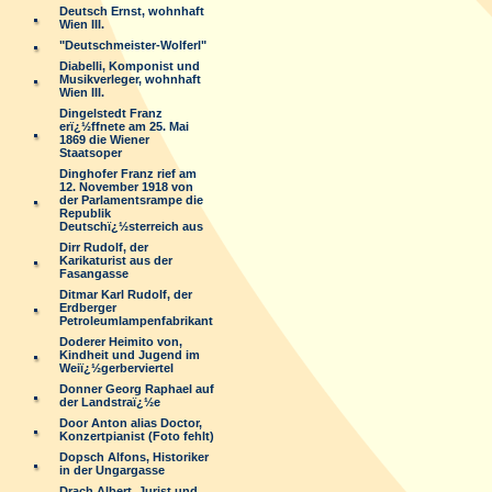
Deutsch Ernst, wohnhaft
Wien III.
"Deutschmeister-Wolferl"
Diabelli, Komponist und
Musikverleger, wohnhaft
Wien III.
Dingelstedt Franz
erï¿½ffnete am 25. Mai
1869 die Wiener
Staatsoper
Dinghofer Franz rief am
12. November 1918 von
der Parlamentsrampe die
Republik
Deutschï¿½sterreich aus
Dirr Rudolf, der
Karikaturist aus der
Fasangasse
Ditmar Karl Rudolf, der
Erdberger
Petroleumlampenfabrikant
Doderer Heimito von,
Kindheit und Jugend im
Weiï¿½gerberviertel
Donner Georg Raphael auf
der Landstraï¿½e
Door Anton alias Doctor,
Konzertpianist (Foto fehlt)
Dopsch Alfons, Historiker
in der Ungargasse
Drach Albert, Jurist und