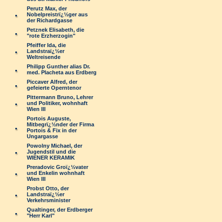
Perutz Max, der
Nobelpreistrï¿½ger aus
der Richardgasse
Petznek Elisabeth, die
"rote Erzherzogin"
Pfeiffer Ida, die
Landstraï¿½er
Weltreisende
Philipp Gunther alias Dr.
med. Placheta aus Erdberg
Piccaver Alfred, der
gefeierte Operntenor
Pittermann Bruno, Lehrer
und Politiker, wohnhaft
Wien III
Portois Auguste,
Mitbegrï¿½nder der Firma
Portois & Fix in der
Ungargasse
Powolny Michael, der
Jugendstil und die
WIENER KERAMIK
Preradovic Groï¿½vater
und Enkelin wohnhaft
Wien III
Probst Otto, der
Landstraï¿½er
Verkehrsminister
Qualtinger, der Erdberger
"Herr Karl"