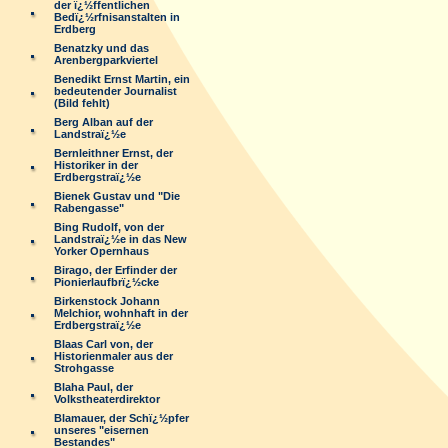
der ï¿½ffentlichen
Bedï¿½rfnisanstalten in
Erdberg
Benatzky und das
Arenbergparkviertel
Benedikt Ernst Martin, ein
bedeutender Journalist
(Bild fehlt)
Berg Alban auf der
Landstraï¿½e
Bernleithner Ernst, der
Historiker in der
Erdbergstraï¿½e
Bienek Gustav und "Die
Rabengasse"
Bing Rudolf, von der
Landstraï¿½e in das New
Yorker Opernhaus
Birago, der Erfinder der
Pionierlaufbrï¿½cke
Birkenstock Johann
Melchior, wohnhaft in der
Erdbergstraï¿½e
Blaas Carl von, der
Historienmaler aus der
Strohgasse
Blaha Paul, der
Volkstheaterdirektor
Blamauer, der Schï¿½pfer
unseres "eisernen
Bestandes"