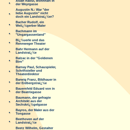
Aslan Raoul, wohnhaft in
der Weyrgasse
Augustin N.: War "der
liebe Augustin" nicht
doch ein Landstraï¿½er?
Bacher Rudolf, ein
Weiï¿½gerber Maler
Bachmann im
"Ungargassenland"
Bï¿½uerle und das
Rennweger Theater
Bahr Hermann auf der
Landstraï¿½e
Balzac in der "Goldenen
Birn"
Barnay Paul, Schauspieler,
Schriftsteller und
Theaterdirektor
Barwig Franz, Bildhauer in
der Erdbergstraï¿½e
Bauernfeld Eduard von in
der Beatrixgasse
Baumann, der gefragte
Architekt aus der
Sechskrï¿½gelgasse
Bayros, der Maler aus der
Tongasse
Beethoven auf der
Landstraï¿½e
Beetz Wilhelm, Gestalter