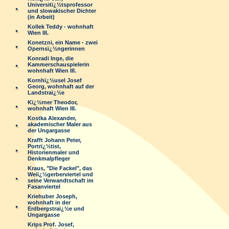
Universitï¿½tsprofessor
und slowakischer Dichter
(in Arbeit)
Kollek Teddy - wohnhaft
Wien III.
Konetzni, ein Name - zwei
Opernsï¿½ngerinnen
Konradi Inge, die
Kammerschauspielerin
wohnhaft Wien III.
Kornhï¿½usel Josef
Georg, wohnhaft auf der
Landstraï¿½e
Kï¿½rner Theodor,
wohnhaft Wien III.
Kostka Alexander,
akademischer Maler aus
der Ungargasse
Krafft Johann Peter,
Portrï¿½tist,
Historienmaler und
Denkmalpfleger
Kraus, "Die Fackel", das
Weiï¿½gerberviertel und
seine Verwandtschaft im
Fasanviertel
Kriehuber Joseph,
wohnhaft in der
Erdbergstraï¿½e und
Ungargasse
Krips Prof. Josef,