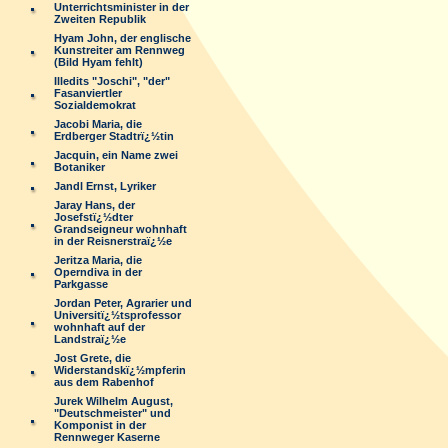
Unterrichtsminister in der
Zweiten Republik
Hyam John, der englische
Kunstreiter am Rennweg
(Bild Hyam fehlt)
Illedits "Joschi", "der"
Fasanviertler
Sozialdemokrat
Jacobi Maria, die
Erdberger Stadtrï¿½tin
Jacquin, ein Name zwei
Botaniker
Jandl Ernst, Lyriker
Jaray Hans, der
Josefstï¿½dter
Grandseigneur wohnhaft
in der Reisnerstraï¿½e
Jeritza Maria, die
Operndiva in der
Parkgasse
Jordan Peter, Agrarier und
Universitï¿½tsprofessor
wohnhaft auf der
Landstraï¿½e
Jost Grete, die
Widerstandskï¿½mpferin
aus dem Rabenhof
Jurek Wilhelm August,
"Deutschmeister" und
Komponist in der
Rennweger Kaserne