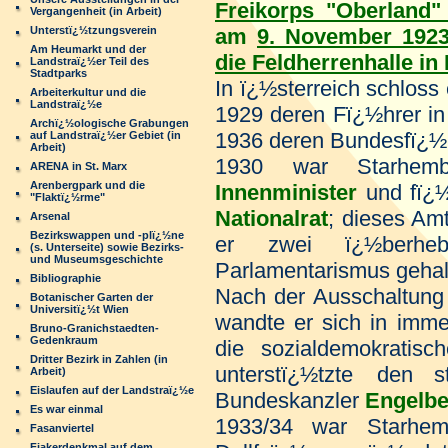
Freikorps "Oberland"
Vergangenheit (in Arbeit)
Unterstï¿½tzungsverein
am
9. November 1923
Am Heumarkt und der
die Feldherrenhalle i
Landstraï¿½er Teil des
Stadtparks
In ï¿½sterreich schloss
Arbeiterkultur und die
Landstraï¿½e
1929 deren Fï¿½hrer in
Archï¿½ologische Grabungen
1936 deren Bundesfï¿½
auf Landstraï¿½er Gebiet (in
Arbeit)
1930 war Starhemb
ARENA in St. Marx
Arenbergpark und die
Innenminister
und fï¿
"Flaktï¿½rme"
Nationalrat
; dieses Am
Arsenal
Bezirkswappen und -plï¿½ne
er zwei ï¿½berhe
(s. Unterseite) sowie Bezirks-
und Museumsgeschichte
Parlamentarismus gehal
Bibliographie
Nach der Ausschaltung
Botanischer Garten der
Universitï¿½t Wien
wandte er sich in imm
Bruno-Granichstaedten-
Gedenkraum
die sozialdemokratisc
Dritter Bezirk in Zahlen (in
unterstï¿½tzte den
s
Arbeit)
Eislaufen auf der Landstraï¿½e
Bundeskanzler
Engelbe
Es war einmal
1933/34 war Starhem
Fasanviertel
Fiakerdenkmal auf dem