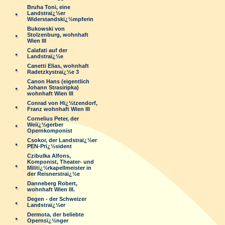
Bruha Toni, eine
Landstraï¿½er
Widerstandskï¿½mpferin
Bukowski von
Stolzenburg, wohnhaft
Wien III
Calafati auf der
Landstraï¿½e
Canetti Elias, wohnhaft
Radetzkystraï¿½e 3
Canon Hans (eigentlich
Johann Strasiripka)
wohnhaft Wien III
Conrad von Hï¿½tzendorf,
Franz wohnhaft Wien III
Cornelius Peter, der
Weiï¿½gerber
Opernkomponist
Csokor, der Landstraï¿½er
PEN-Prï¿½sident
Czibulka Alfons,
Komponist, Theater- und
Militï¿½rkapellmeister in
der Reisnerstraï¿½e
Danneberg Robert,
wohnhaft Wien III.
Degen - der Schweizer
Landstraï¿½er
Dermota, der beliebte
Opernsï¿½nger