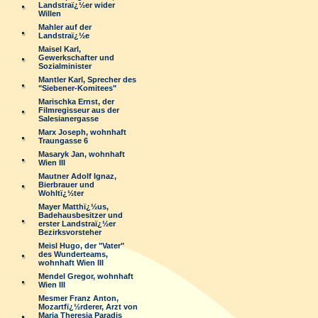
Landstraï¿½er wider
Willen
Mahler auf der
Landstraï¿½e
Maisel Karl,
Gewerkschafter und
Sozialminister
Mantler Karl, Sprecher des
"Siebener-Komitees"
Marischka Ernst, der
Filmregisseur aus der
Salesianergasse
Marx Joseph, wohnhaft
Traungasse 6
Masaryk Jan, wohnhaft
Wien III
Mautner Adolf Ignaz,
Bierbrauer und
Wohltï¿½ter
Mayer Matthï¿½us,
Badehausbesitzer und
erster Landstraï¿½er
Bezirksvorsteher
Meisl Hugo, der "Vater"
des Wunderteams,
wohnhaft Wien III
Mendel Gregor, wohnhaft
Wien III
Mesmer Franz Anton,
Mozartfï¿½rderer, Arzt von
Maria Theresia Paradis