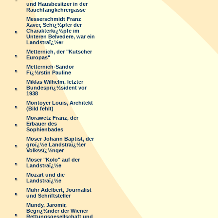
und Hausbesitzer in der
Rauchfangkehrergasse
Messerschmidt Franz
Xaver, Schï¿½pfer der
Charakterkï¿½pfe im
Unteren Belvedere, war ein
Landstraï¿½er
Metternich, der "Kutscher
Europas"
Metternich-Sandor
Fï¿½rstin Pauline
Miklas Wilhelm, letzter
Bundesprï¿½sident vor
1938
Montoyer Louis, Architekt
(Bild fehlt)
Morawetz Franz, der
Erbauer des
Sophienbades
Moser Johann Baptist, der
groï¿½e Landstraï¿½er
Volkssï¿½nger
Moser "Kolo" auf der
Landstraï¿½e
Mozart und die
Landstraï¿½e
Muhr Adelbert, Journalist
und Schriftsteller
Mundy, Jaromir,
Begrï¿½nder der Wiener
Rettungsgesellschaft und