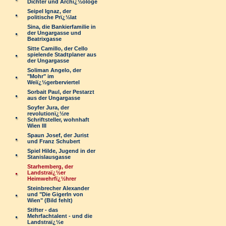
Dichter und Archï¿½ologe
Seipel Ignaz, der
politische Prï¿½lat
Sina, die Bankierfamilie in
der Ungargasse und
Beatrixgasse
Sitte Camillo, der Cello
spielende Stadtplaner aus
der Ungargasse
Soliman Angelo, der
"Mohr" im
Weiï¿½gerberviertel
Sorbait Paul, der Pestarzt
aus der Ungargasse
Soyfer Jura, der
revolutionï¿½re
Schriftsteller, wohnhaft
Wien III
Spaun Josef, der Jurist
und Franz Schubert
Spiel Hilde, Jugend in der
Stanislausgasse
Starhemberg, der
Landstraï¿½er
Heimwehrfï¿½hrer
Steinbrecher Alexander
und "Die Gigerln von
Wien" (Bild fehlt)
Stifter - das
Mehrfachtalent - und die
Landstraï¿½e