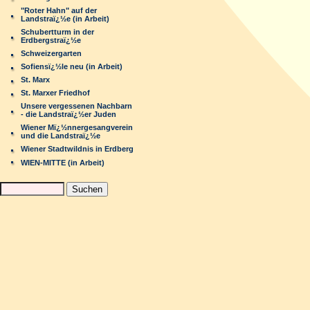
"Roter Hahn" auf der
Landstraï¿½e (in Arbeit)
Schubertturm in der
Erdbergstraï¿½e
Schweizergarten
Sofiensï¿½le neu (in Arbeit)
St. Marx
St. Marxer Friedhof
Unsere vergessenen Nachbarn
- die Landstraï¿½er Juden
Wiener Mï¿½nnergesangverein
und die Landstraï¿½e
Wiener Stadtwildnis in Erdberg
WIEN-MITTE (in Arbeit)