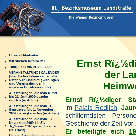
Unsere Mitarbeiter
Ernst Rï¿½d
Wir suchen Mitarbeiter
Treffpunkt Bezirksmuseum
der La
VERANSTALTUNGSKALENDER
(Hier finden Interessenten alle
Daten von Bezirksfï¿½hrungen
Heimw
und Veranstaltungen in
unserem Bezirksmuseum)
Ausstellungen, die vom 8. Mai
bis 21. Juni 2009 gezeigt
Ernst Rï¿½diger St
werden (in Arbeit)
im
Palais Redlich
,
Jaur
Ausstellungen, die vom 11.
September bis 1. November
2009 gezeigt werden (in Arbeit)
schillerndsten Person
Ausstellungen, die vom 13.
Geschichte der Zeit vor
November 2009 bis 31.
Jï¿½nner 2010 gezeigt werden
Er beteiligte sich
1
(in Arbeit)
Unsere Ausstellungen in der