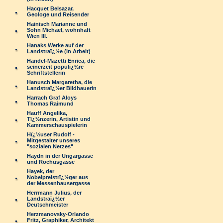
Hacquet Belsazar,
Geologe und Reisender
Hainisch Marianne und
Sohn Michael, wohnhaft
Wien III.
Hanaks Werke auf der
Landstraï¿½e (in Arbeit)
Handel-Mazetti Enrica, die
seinerzeit populï¿½re
Schriftstellerin
Hanusch Margaretha, die
Landstraï¿½er Bildhauerin
Harrach Graf Aloys
Thomas Raimund
Hauff Angelika,
Tï¿½nzerin, Artistin und
Kammerschauspielerin
Hï¿½user Rudolf -
Mitgestalter unseres
"sozialen Netzes"
Haydn in der Ungargasse
und Rochusgasse
Hayek, der
Nobelpreistrï¿½ger aus
der Messenhausergasse
Herrmann Julius, der
Landstraï¿½er
Deutschmeister
Herzmanovsky-Orlando
Fritz, Graphiker, Architekt