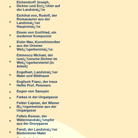
Eichendorff Joseph,
Dichter und Erzï¿½hler auf
der Landstraï¿½e
Eichthal von, Rudolf, der
Romanautor aus der
Landstraï¿½er
Hauptstraï¿½e
Einem von Gottfried, ein
moderner Komponist
Eisler Max, Kunsthistoriker
aus der Unteren
Weiï¿½gerberstraï¿½e
Eminescu Michael, der
rumï¿½nische Dichter im
Weiï¿½gerberviertel (in
Arbeit)
Engelhart, Landstraï¿½er
Maler und Bildhauer
Englisch Franz, der treue
Helfer Prof. Pemmers
Eugen von Savoyen
Farkas in der Ungargasse
Felder Cajetan, der Wiener
Bï¿½rgermeister aus der
Ungargasse
Felleis Roman, der
Widerstandskï¿½mpfer
aus der Drorygasse
Fendi, der Landstraï¿½er
Biedermeier-Maler