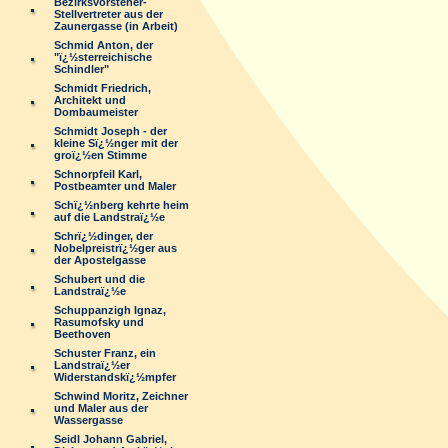
Bezirksvorsteher-
Stellvertreter aus der
Zaunergasse (in Arbeit)
Schmid Anton, der
"ï¿½sterreichische
Schindler"
Schmidt Friedrich,
Architekt und
Dombaumeister
Schmidt Joseph - der
kleine Sï¿½nger mit der
groï¿½en Stimme
Schnorpfeil Karl,
Postbeamter und Maler
Schï¿½nberg kehrte heim
auf die Landstraï¿½e
Schrï¿½dinger, der
Nobelpreistrï¿½ger aus
der Apostelgasse
Schubert und die
Landstraï¿½e
Schuppanzigh Ignaz,
Rasumofsky und
Beethoven
Schuster Franz, ein
Landstraï¿½er
Widerstandskï¿½mpfer
Schwind Moritz, Zeichner
und Maler aus der
Wassergasse
Seidl Johann Gabriel,