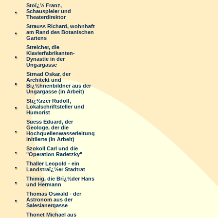
Stoï¿½ Franz,
Schauspieler und
Theaterdirektor
Strauss Richard, wohnhaft
am Rand des Botanischen
Gartens
Streicher, die
Klavierfabrikanten-
Dynastie in der
Ungargasse
Strnad Oskar, der
Architekt und
Bï¿½hnenbildner aus der
Ungargasse (in Arbeit)
Stï¿½rzer Rudolf,
Lokalschriftsteller und
Humorist
Suess Eduard, der
Geologe, der die
Hochquellenwasserleitung
initiierte (in Arbeit)
Szokoll Carl und die
"Operation Radetzky"
Thaller Leopold - ein
Landstraï¿½er Stadtrat
Thimig, die Brï¿½der Hans
und Hermann
Thomas Oswald - der
Astronom aus der
Salesianergasse
Thonet Michael aus