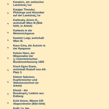
Karadzic, ein serbischer
Landstraï¿½er
Karajan Theodor,
Philologe und Historiker
auf der Landstraï¿½e
Karlinsky, Anton H.,
wohnhaft Wien III (Bild
fehlt, in Arbeit)
Karlweis in der
Metternichgasse
Kasimir Luigi, wohnhaft
Wien III.
Kaus Gina, die Autorin in
der Hyegasse
Kelsen Hans, der
Mitgestalter der
ï¿½sterreichischen
Bundesverfassung 1920
Kisch Egon Erwin,
wohnhaft Rudolf-von-Alt-
Platz 5
Kleiner Salomon,
Kupferstecher und
Vedutenzeichner (in
Arbeit)
Klestil - der
Bundesprï¿½sident aus
Erdberg
Kohl Anton, Wiener GR-
Abgeordneter (Bild fehlt)
Kollï¿½r Jan,