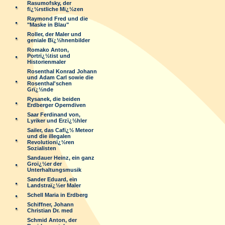
Rasumofsky, der
fï¿½rstliche Mï¿½zen
Raymond Fred und die
"Maske in Blau"
Roller, der Maler und
geniale Bï¿½hnenbilder
Romako Anton,
Portrï¿½tist und
Historienmaler
Rosenthal Konrad Johann
und Adam Carl sowie die
Rosenthal'schen
Grï¿½nde
Rysanek, die beiden
Erdberger Operndiven
Saar Ferdinand von,
Lyriker und Erzï¿½hler
Sailer, das Cafï¿½ Meteor
und die illegalen
Revolutionï¿½ren
Sozialisten
Sandauer Heinz, ein ganz
Groï¿½er der
Unterhaltungsmusik
Sander Eduard, ein
Landstraï¿½er Maler
Schell Maria in Erdberg
Schiffner, Johann
Christian Dr. med
Schmid Anton, der