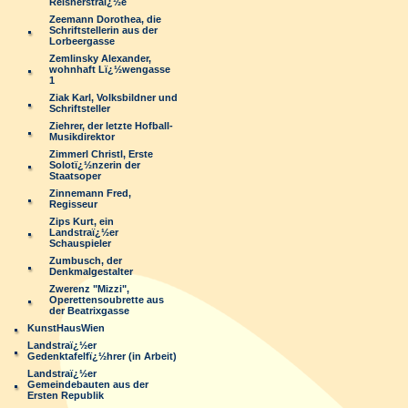
Reisnerstraï¿½e
Zeemann Dorothea, die
Schriftstellerin aus der
Lorbeergasse
Zemlinsky Alexander,
wohnhaft Lï¿½wengasse
1
Ziak Karl, Volksbildner und
Schriftsteller
Ziehrer, der letzte Hofball-
Musikdirektor
Zimmerl Christl, Erste
Solotï¿½nzerin der
Staatsoper
Zinnemann Fred,
Regisseur
Zips Kurt, ein
Landstraï¿½er
Schauspieler
Zumbusch, der
Denkmalgestalter
Zwerenz "Mizzi",
Operettensoubrette aus
der Beatrixgasse
KunstHausWien
Landstraï¿½er
Gedenktafelfï¿½hrer (in Arbeit)
Landstraï¿½er
Gemeindebauten aus der
Ersten Republik