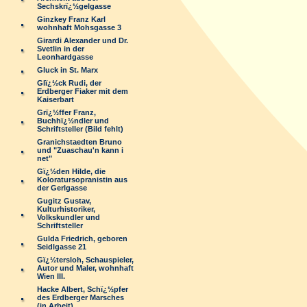
Sechskrï¿½gelgasse
Ginzkey Franz Karl
wohnhaft Mohsgasse 3
Girardi Alexander und Dr.
Svetlin in der
Leonhardgasse
Gluck in St. Marx
Glï¿½ck Rudi, der
Erdberger Fiaker mit dem
Kaiserbart
Grï¿½ffer Franz,
Buchhï¿½ndler und
Schriftsteller (Bild fehlt)
Granichstaedten Bruno
und "Zuaschau'n kann i
net"
Gï¿½den Hilde, die
Koloratursopranistin aus
der Gerlgasse
Gugitz Gustav,
Kulturhistoriker,
Volkskundler und
Schriftsteller
Gulda Friedrich, geboren
Seidlgasse 21
Gï¿½tersloh, Schauspieler,
Autor und Maler, wohnhaft
Wien III.
Hacke Albert, Schï¿½pfer
des Erdberger Marsches
(in Arbeit)