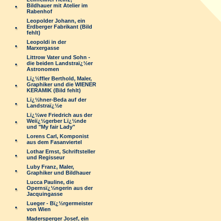
Bildhauer mit Atelier im
Rabenhof
Leopolder Johann, ein
Erdberger Fabrikant (Bild
fehlt)
Leopoldi in der
Marxergasse
Littrow Vater und Sohn -
die beiden Landstraï¿½er
Astronomen
Lï¿½ffler Berthold, Maler,
Graphiker und die WIENER
KERAMIK (Bild fehlt)
Lï¿½hner-Beda auf der
Landstraï¿½e
Lï¿½we Friedrich aus der
Weiï¿½gerber Lï¿½nde
und "My fair Lady"
Lorens Carl, Komponist
aus dem Fasanviertel
Lothar Ernst, Schriftsteller
und Regisseur
Luby Franz, Maler,
Graphiker und Bildhauer
Lucca Pauline, die
Opernsï¿½ngerin aus der
Jacquingasse
Lueger - Bï¿½rgermeister
von Wien
Madersperger Josef, ein