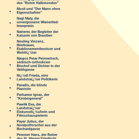
des "Roten Halbmondes"
Musil und "Der Mann ohne
Eigenschaften"
Nagl Maly, die
unvergessene Wienerlied-
Interpretin
Natterer, der Begleiter der
Kaiserin von Brasilien
Neuling Vinzenz,
Bierbrauer,
Etablissementbesitzer und
Wohltï¿½ter
Njegos Petar Petrowitsch,
serbisch-orthodoxer
Bischof und Dichter in der
Veithgasse
Nï¿½dl Frieda, eine
Landstraï¿½er Politikerin
Paradis, die blinde
Pianistin
Parhamer Ignaz, der
"Kindergeneral"
Pawlik Eva, die
Landstraï¿½er
Eiskunstlï¿½uferin und
Filmschauspielerin
Payer Julius, der
Nordpolforscher aus der
Bechardgasse
Pemmer Hans, der Retter
des St. Marxer Friedhofs