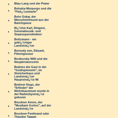
Blau-Lang und der Prater
Bohatta-Morpurgo und die
"Fleiï¿½zetterln"
Bohr Oskar, der
Menschenfreund aus der
Barichgasse
Bï¿½hm Karl, Dirigent,
Generalmusik- und
Staatsoperndirektor
Boltzmann - ein
gebï¿½rtiger
Landstraï¿½er
Borsody von, Eduard,
Filmregisseur
Boskovsky Willi und die
Neujahrskonzerte
Brahms der Gast in der
"Goldspinnerin", im
Streicherhaus und
Landstraï¿½er
Hauptstraï¿½e 96
Breitner Hugo, der
"Erfinder" der
Wohnbausteuer wurde in
der Radetzkystraï¿½e
geboren
Bruckner Anton, der
"Musikant Gottes", auf der
Landstraï¿½e
Bruckner Ferdinand oder
Theodor Tagger