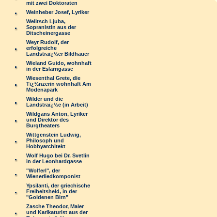
mit zwei Doktoraten
Weinheber Josef, Lyriker
Welitsch Ljuba,
Sopranistin aus der
Ditscheinergasse
Weyr Rudolf, der
erfolgreiche
Landstraï¿½er Bildhauer
Wieland Guido, wohnhaft
in der Eslarngasse
Wiesenthal Grete, die
Tï¿½nzerin wohnhaft Am
Modenapark
Wilder und die
Landstraï¿½e (in Arbeit)
Wildgans Anton, Lyriker
und Direktor des
Burgtheaters
Wittgenstein Ludwig,
Philosoph und
Hobbyarchitekt
Wolf Hugo bei Dr. Svetlin
in der Leonhardgasse
"Wolferl", der
Wienerliedkomponist
Ypsilanti, der griechische
Freiheitsheld, in der
"Goldenen Birn"
Zasche Theodor, Maler
und Karikaturist aus der