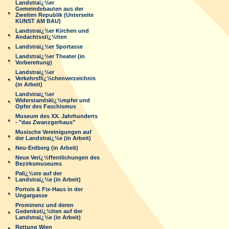
Landstraï¿½er
Gemeindebauten aus der
Zweiten Republik (Unterseite
KUNST AM BAU)
Landstraï¿½er Kirchen und
Andachtsstï¿½tten
Landstraï¿½er Sportasse
Landstraï¿½er Theater (in
Vorbereitung)
Landstraï¿½er
Verkehrsflï¿½chenverzeichnis
(in Arbeit)
Landstraï¿½er
Widerstandskï¿½mpfer und
Opfer des Faschismus
Museum des XX. Jahrhunderts
- "das Zwanzgerhaus"
Musische Vereinigungen auf
der Landstraï¿½e (in Arbeit)
Neu-Erdberg (in Arbeit)
Neue Verï¿½ffentlichungen des
Bezirksmuseums
Palï¿½ste auf der
Landstraï¿½e (in Arbeit)
Portois & Fix-Haus in der
Ungargasse
Prominenz und deren
Gedenkstï¿½tten auf der
Landstraï¿½e (in Arbeit)
Rettung Wien