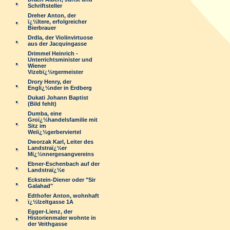
Schriftsteller
Dreher Anton, der
ï¿½ltere, erfolgreicher
Bierbrauer
Drdla, der Violinvirtuose
aus der Jacquingasse
Drimmel Heinrich -
Unterrichtsminister und
Wiener
Vizebï¿½rgermeister
Drory Henry, der
Englï¿½nder in Erdberg
Dukati Johann Baptist
(Bild fehlt)
Dumba, eine
Groï¿½handelsfamilie mit
Sitz im
Weiï¿½gerberviertel
Dworzak Karl, Leiter des
Landstraï¿½er
Mï¿½nnergesangvereins
Ebner-Eschenbach auf der
Landstraï¿½e
Eckstein-Diener oder "Sir
Galahad"
Edthofer Anton, wohnhaft
ï¿½lzeltgasse 1A
Egger-Lienz, der
Historienmaler wohnte in
der Veithgasse