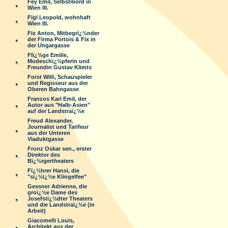
Fey Emil, Selbstmord in
Wien III.
Figl Leopold, wohnhaft
Wien III.
Fix Anton, Mitbegrï¿½nder
der Firma Portois & Fix in
der Ungargasse
Flï¿½ge Emilie,
Modeschï¿½pferin und
Freundin Gustav Klimts
Forst Willi, Schauspieler
und Regisseur aus der
Oberen Bahngasse
Franzos Karl Emil, der
Autor aus "Halb-Asien"
auf der Landstraï¿½e
Freud Alexander,
Journalist und Tarifeur
aus der Unteren
Viaduktgasse
Fronz Oskar sen., erster
Direktor des
Bï¿½rgertheaters
Fï¿½hrer Hansi, die
"sï¿½ï¿½e Klingelfee"
Gessner Adrienne, die
groï¿½e Dame des
Josefstï¿½dter Theaters
und die Landstraï¿½e (in
Arbeit)
Giacomelli Louis,
Architekt aus der