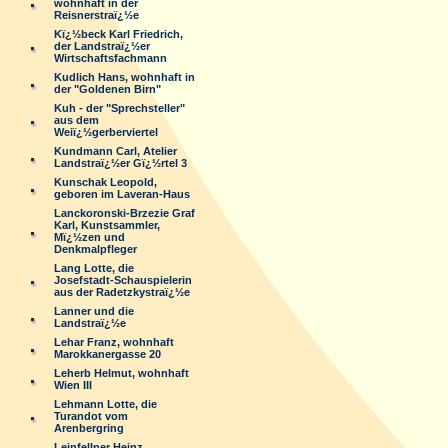
wohnhaft in der
Reisnerstraï¿½e
Kï¿½beck Karl Friedrich,
der Landstraï¿½er
Wirtschaftsfachmann
Kudlich Hans, wohnhaft in
der "Goldenen Birn"
Kuh - der "Sprechsteller"
aus dem
Weiï¿½gerberviertel
Kundmann Carl, Atelier
Landstraï¿½er Gï¿½rtel 3
Kunschak Leopold,
geboren im Laveran-Haus
Lanckoronski-Brzezie Graf
Karl, Kunstsammler,
Mï¿½zen und
Denkmalpfleger
Lang Lotte, die
Josefstadt-Schauspielerin
aus der Radetzkystraï¿½e
Lanner und die
Landstraï¿½e
Lehar Franz, wohnhaft
Marokkanergasse 20
Leherb Helmut, wohnhaft
Wien III
Lehmann Lotte, die
Turandot vom
Arenbergring
Leinfellner Heinz,