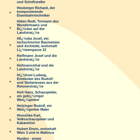
und Schriftsteller
Heuberger Richard, der
komponierende
Eisenbahntechniker
Hiden Rudi, Tormann des
Wunderteams und
Bï¿½cker auf der
Landstraï¿½e
Hlï¿½vka Josef, ein
tschechischer Baumeister
und Architekt, wohnhaft
Lï¿½wengasse 22
Hoffmann Josef und die
Landstraï¿½e
Hofmannsthal und die
Landstraï¿½e
Hï¿½hnel Ludwig,
Entdecker des Rudolf-
und Stefaniesees aus der
Reisnerstraï¿½e
Holt Hans, Schauspieler,
ein gebï¿½rtiger
Weiï¿½gerber
Holzinger Rudolf, ein
Weiï¿½gerber Maler
Hruschka Karl,
Volksschauspieler und
Kabarettist
Hubert Erwin, wohnhaft
Wien 3 und in Mallorca
Hurdes - erster