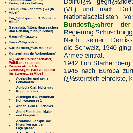
Dollfuï¿½ gegrï¿½nd
Fiakerplatz in Erdberg
(VF) und nach Doll
Filmkulisse Landstraï¿½e (in
Arbeit)
Nationalsozialisten
Fuï¿½ballsport im 3. Bezirk (in
Arbeit)
Bundesfï¿½hrer d
Gedenkstï¿½tten, Hauszeichen
Regierung Schuschnigg
und Denkmï¿½ler (in Arbeit)
Hauptmï¿½nzamt
Nach seiner Demiss
Haus Wittgenstein
die Schweiz, 1940 ging 
Karl-Borromï¿½us-Brunnen
Konzerthaus (in Vorbereitung)
Armee eintrat.
Kï¿½nstler, Wissenschafter,
1942 floh Starhemberg
Politiker und andere
Prominente auf der
1945 nach Europa zurï
Landstraï¿½e (von Adelpoller
bis Zwerenz: in Arbeit)
ï¿½sterreich einreiste,
Adelpoller und seine
Lokomotive
Agricola Carl, Maler und
Kupferstecher
Aichinger Ilse, wohnhaft
Hohlweggasse 1
Althan, Graf Gundacker
Andri Ferdinand, Maler
und Graphiker
Aschbach Joseph, der
Historiker aus der
Lagergasse