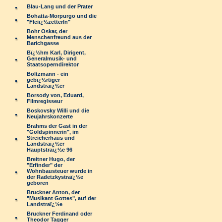
Blau-Lang und der Prater
Bohatta-Morpurgo und die
"Fleiï¿½zetterln"
Bohr Oskar, der
Menschenfreund aus der
Barichgasse
Bï¿½hm Karl, Dirigent,
Generalmusik- und
Staatsoperndirektor
Boltzmann - ein
gebï¿½rtiger
Landstraï¿½er
Borsody von, Eduard,
Filmregisseur
Boskovsky Willi und die
Neujahrskonzerte
Brahms der Gast in der
"Goldspinnerin", im
Streicherhaus und
Landstraï¿½er
Hauptstraï¿½e 96
Breitner Hugo, der
"Erfinder" der
Wohnbausteuer wurde in
der Radetzkystraï¿½e
geboren
Bruckner Anton, der
"Musikant Gottes", auf der
Landstraï¿½e
Bruckner Ferdinand oder
Theodor Tagger