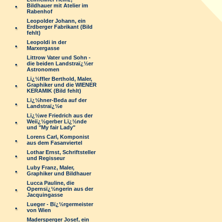
Bildhauer mit Atelier im
Rabenhof
Leopolder Johann, ein
Erdberger Fabrikant (Bild
fehlt)
Leopoldi in der
Marxergasse
Littrow Vater und Sohn -
die beiden Landstraï¿½er
Astronomen
Lï¿½ffler Berthold, Maler,
Graphiker und die WIENER
KERAMIK (Bild fehlt)
Lï¿½hner-Beda auf der
Landstraï¿½e
Lï¿½we Friedrich aus der
Weiï¿½gerber Lï¿½nde
und "My fair Lady"
Lorens Carl, Komponist
aus dem Fasanviertel
Lothar Ernst, Schriftsteller
und Regisseur
Luby Franz, Maler,
Graphiker und Bildhauer
Lucca Pauline, die
Opernsï¿½ngerin aus der
Jacquingasse
Lueger - Bï¿½rgermeister
von Wien
Madersperger Josef, ein