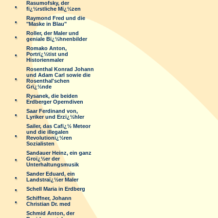
Rasumofsky, der
fï¿½rstliche Mï¿½zen
Raymond Fred und die
"Maske in Blau"
Roller, der Maler und
geniale Bï¿½hnenbilder
Romako Anton,
Portrï¿½tist und
Historienmaler
Rosenthal Konrad Johann
und Adam Carl sowie die
Rosenthal'schen
Grï¿½nde
Rysanek, die beiden
Erdberger Operndiven
Saar Ferdinand von,
Lyriker und Erzï¿½hler
Sailer, das Cafï¿½ Meteor
und die illegalen
Revolutionï¿½ren
Sozialisten
Sandauer Heinz, ein ganz
Groï¿½er der
Unterhaltungsmusik
Sander Eduard, ein
Landstraï¿½er Maler
Schell Maria in Erdberg
Schiffner, Johann
Christian Dr. med
Schmid Anton, der