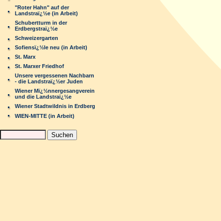
"Roter Hahn" auf der
Landstraï¿½e (in Arbeit)
Schubertturm in der
Erdbergstraï¿½e
Schweizergarten
Sofiensï¿½le neu (in Arbeit)
St. Marx
St. Marxer Friedhof
Unsere vergessenen Nachbarn
- die Landstraï¿½er Juden
Wiener Mï¿½nnergesangverein
und die Landstraï¿½e
Wiener Stadtwildnis in Erdberg
WIEN-MITTE (in Arbeit)