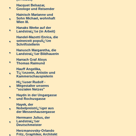
Hacquet Belsazar,
Geologe und Reisender
Hainisch Marianne und
Sohn Michael, wohnhaft
Wien III.
Hanaks Werke auf der
Landstraï¿½e (in Arbeit)
Handel-Mazetti Enrica, die
seinerzeit populï¿½re
Schriftstellerin
Hanusch Margaretha, die
Landstraï¿½er Bildhauerin
Harrach Graf Aloys
Thomas Raimund
Hauff Angelika,
Tï¿½nzerin, Artistin und
Kammerschauspielerin
Hï¿½user Rudolf -
Mitgestalter unseres
"sozialen Netzes"
Haydn in der Ungargasse
und Rochusgasse
Hayek, der
Nobelpreistrï¿½ger aus
der Messenhausergasse
Herrmann Julius, der
Landstraï¿½er
Deutschmeister
Herzmanovsky-Orlando
Fritz, Graphiker, Architekt