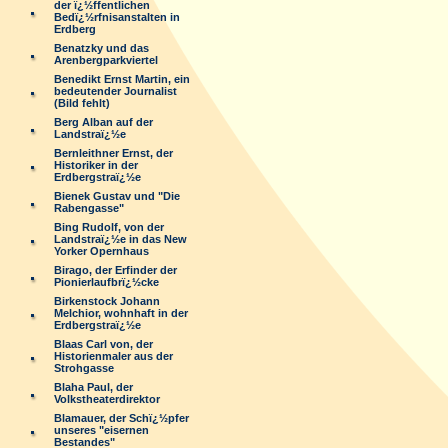
der ï¿½ffentlichen
Bedï¿½rfnisanstalten in
Erdberg
Benatzky und das
Arenbergparkviertel
Benedikt Ernst Martin, ein
bedeutender Journalist
(Bild fehlt)
Berg Alban auf der
Landstraï¿½e
Bernleithner Ernst, der
Historiker in der
Erdbergstraï¿½e
Bienek Gustav und "Die
Rabengasse"
Bing Rudolf, von der
Landstraï¿½e in das New
Yorker Opernhaus
Birago, der Erfinder der
Pionierlaufbrï¿½cke
Birkenstock Johann
Melchior, wohnhaft in der
Erdbergstraï¿½e
Blaas Carl von, der
Historienmaler aus der
Strohgasse
Blaha Paul, der
Volkstheaterdirektor
Blamauer, der Schï¿½pfer
unseres "eisernen
Bestandes"