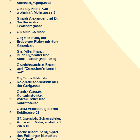
Sechskrï¿½gelgasse
Ginzkey Franz Karl
wohnhaft Mohsgasse 3
Girardi Alexander und Dr.
Svetlin in der
Leonhardgasse
Gluck in St. Marx
Glï¿½ck Rudi, der
Erdberger Fiaker mit dem
Kaiserbart
Grï¿½ffer Franz,
Buchhï¿½ndler und
Schriftsteller (Bild fehlt)
Granichstaedten Bruno
und "Zuaschau'n kann i
net"
Gï¿½den Hilde, die
Koloratursopranistin aus
der Gerlgasse
Gugitz Gustav,
Kulturhistoriker,
Volkskundler und
Schriftsteller
Gulda Friedrich, geboren
Seidlgasse 21
Gï¿½tersloh, Schauspieler,
Autor und Maler, wohnhaft
Wien III.
Hacke Albert, Schï¿½pfer
des Erdberger Marsches
(in Arbeit)