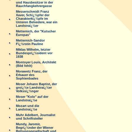
und Hausbesitzer in der
Rauchfangkehrergasse
Messerschmidt Franz
Xaver, Schï¿½pfer der
Charakterkï¿½pfe im
Unteren Belvedere, war ein
Landstraï¿½er
Metternich, der "Kutscher
Europas"
Metternich-Sandor
Fï¿½rstin Pauline
Miklas Wilhelm, letzter
Bundesprï¿½sident vor
1938
Montoyer Louis, Architekt
(Bild fehlt)
Morawetz Franz, der
Erbauer des
Sophienbades
Moser Johann Baptist, der
groï¿½e Landstraï¿½er
Volkssï¿½nger
Moser "Kolo" auf der
Landstraï¿½e
Mozart und die
Landstraï¿½e
Muhr Adelbert, Journalist
und Schriftsteller
Mundy, Jaromir,
Begrï¿½nder der Wiener
Rettungsgesellschaft und