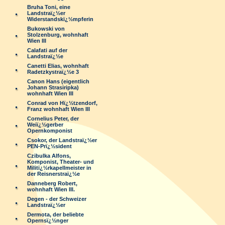
Bruha Toni, eine
Landstraï¿½er
Widerstandskï¿½mpferin
Bukowski von
Stolzenburg, wohnhaft
Wien III
Calafati auf der
Landstraï¿½e
Canetti Elias, wohnhaft
Radetzkystraï¿½e 3
Canon Hans (eigentlich
Johann Strasiripka)
wohnhaft Wien III
Conrad von Hï¿½tzendorf,
Franz wohnhaft Wien III
Cornelius Peter, der
Weiï¿½gerber
Opernkomponist
Csokor, der Landstraï¿½er
PEN-Prï¿½sident
Czibulka Alfons,
Komponist, Theater- und
Militï¿½rkapellmeister in
der Reisnerstraï¿½e
Danneberg Robert,
wohnhaft Wien III.
Degen - der Schweizer
Landstraï¿½er
Dermota, der beliebte
Opernsï¿½nger