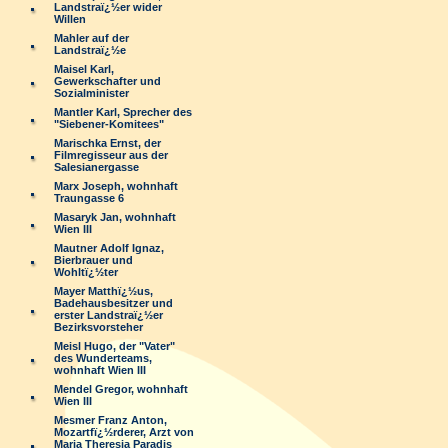
Landstraï¿½er wider
Willen
Mahler auf der
Landstraï¿½e
Maisel Karl,
Gewerkschafter und
Sozialminister
Mantler Karl, Sprecher des
"Siebener-Komitees"
Marischka Ernst, der
Filmregisseur aus der
Salesianergasse
Marx Joseph, wohnhaft
Traungasse 6
Masaryk Jan, wohnhaft
Wien III
Mautner Adolf Ignaz,
Bierbrauer und
Wohltï¿½ter
Mayer Matthï¿½us,
Badehausbesitzer und
erster Landstraï¿½er
Bezirksvorsteher
Meisl Hugo, der "Vater"
des Wunderteams,
wohnhaft Wien III
Mendel Gregor, wohnhaft
Wien III
Mesmer Franz Anton,
Mozartfï¿½rderer, Arzt von
Maria Theresia Paradis