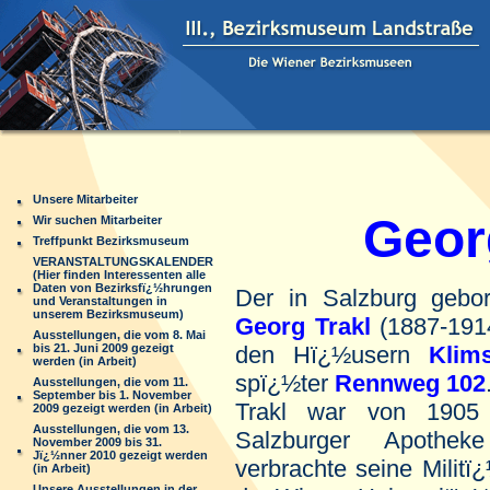
Unsere Mitarbeiter
Georg 
Wir suchen Mitarbeiter
Treffpunkt Bezirksmuseum
VERANSTALTUNGSKALENDER
(Hier finden Interessenten alle
Daten von Bezirksfï¿½hrungen
Der in Salzburg gebore
und Veranstaltungen in
unserem Bezirksmuseum)
Georg Trakl
(1887-191
Ausstellungen, die vom 8. Mai
bis 21. Juni 2009 gezeigt
den Hï¿½usern
Klim
werden (in Arbeit)
spï¿½ter
Rennweg 102
Ausstellungen, die vom 11.
September bis 1. November
Trakl war von 1905 
2009 gezeigt werden (in Arbeit)
Ausstellungen, die vom 13.
Salzburger Apothe
November 2009 bis 31.
Jï¿½nner 2010 gezeigt werden
verbrachte seine Militï
(in Arbeit)
Unsere Ausstellungen in der