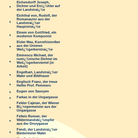
Eichendorff Joseph,
Dichter und Erzï¿½hler auf
der Landstraï¿½e
Eichthal von, Rudolf, der
Romanautor aus der
Landstraï¿½er
Hauptstraï¿½e
Einem von Gottfried, ein
moderner Komponist
Eisler Max, Kunsthistoriker
aus der Unteren
Weiï¿½gerberstraï¿½e
Eminescu Michael, der
rumï¿½nische Dichter im
Weiï¿½gerberviertel (in
Arbeit)
Engelhart, Landstraï¿½er
Maler und Bildhauer
Englisch Franz, der treue
Helfer Prof. Pemmers
Eugen von Savoyen
Farkas in der Ungargasse
Felder Cajetan, der Wiener
Bï¿½rgermeister aus der
Ungargasse
Felleis Roman, der
Widerstandskï¿½mpfer
aus der Drorygasse
Fendi, der Landstraï¿½er
Biedermeier-Maler