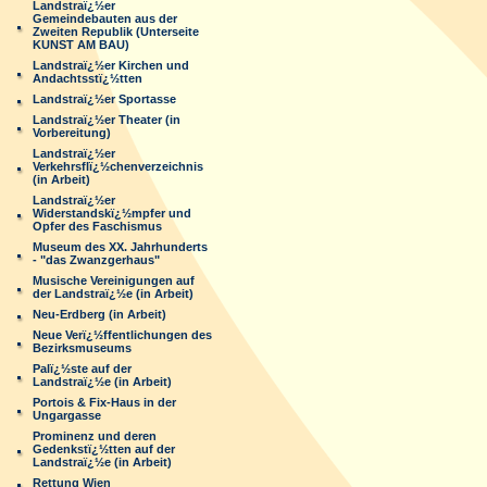
Landstraï¿½er
Gemeindebauten aus der
Zweiten Republik (Unterseite
KUNST AM BAU)
Landstraï¿½er Kirchen und
Andachtsstï¿½tten
Landstraï¿½er Sportasse
Landstraï¿½er Theater (in
Vorbereitung)
Landstraï¿½er
Verkehrsflï¿½chenverzeichnis
(in Arbeit)
Landstraï¿½er
Widerstandskï¿½mpfer und
Opfer des Faschismus
Museum des XX. Jahrhunderts
- "das Zwanzgerhaus"
Musische Vereinigungen auf
der Landstraï¿½e (in Arbeit)
Neu-Erdberg (in Arbeit)
Neue Verï¿½ffentlichungen des
Bezirksmuseums
Palï¿½ste auf der
Landstraï¿½e (in Arbeit)
Portois & Fix-Haus in der
Ungargasse
Prominenz und deren
Gedenkstï¿½tten auf der
Landstraï¿½e (in Arbeit)
Rettung Wien