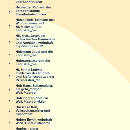
und Schriftsteller
Heuberger Richard, der
komponierende
Eisenbahntechniker
Hiden Rudi, Tormann des
Wunderteams und
Bï¿½cker auf der
Landstraï¿½e
Hlï¿½vka Josef, ein
tschechischer Baumeister
und Architekt, wohnhaft
Lï¿½wengasse 22
Hoffmann Josef und die
Landstraï¿½e
Hofmannsthal und die
Landstraï¿½e
Hï¿½hnel Ludwig,
Entdecker des Rudolf-
und Stefaniesees aus der
Reisnerstraï¿½e
Holt Hans, Schauspieler,
ein gebï¿½rtiger
Weiï¿½gerber
Holzinger Rudolf, ein
Weiï¿½gerber Maler
Hruschka Karl,
Volksschauspieler und
Kabarettist
Hubert Erwin, wohnhaft
Wien 3 und in Mallorca
Hurdes - erster