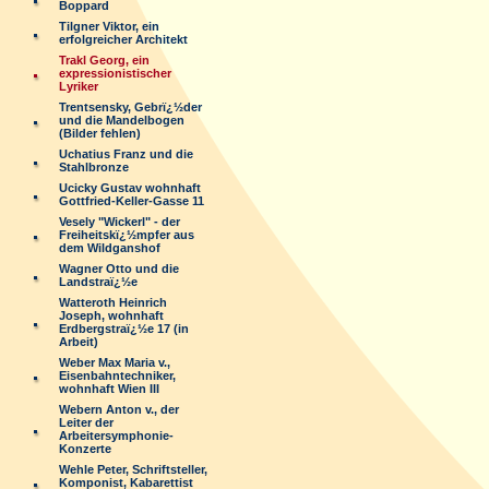
Boppard
Tilgner Viktor, ein
erfolgreicher Architekt
Trakl Georg, ein
expressionistischer
Lyriker
Trentsensky, Gebrï¿½der
und die Mandelbogen
(Bilder fehlen)
Uchatius Franz und die
Stahlbronze
Ucicky Gustav wohnhaft
Gottfried-Keller-Gasse 11
Vesely "Wickerl" - der
Freiheitskï¿½mpfer aus
dem Wildganshof
Wagner Otto und die
Landstraï¿½e
Watteroth Heinrich
Joseph, wohnhaft
Erdbergstraï¿½e 17 (in
Arbeit)
Weber Max Maria v.,
Eisenbahntechniker,
wohnhaft Wien III
Webern Anton v., der
Leiter der
Arbeitersymphonie-
Konzerte
Wehle Peter, Schriftsteller,
Komponist, Kabarettist