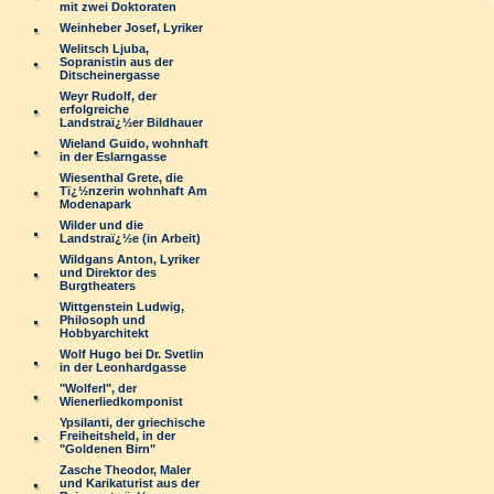
mit zwei Doktoraten
Weinheber Josef, Lyriker
Welitsch Ljuba,
Sopranistin aus der
Ditscheinergasse
Weyr Rudolf, der
erfolgreiche
Landstraï¿½er Bildhauer
Wieland Guido, wohnhaft
in der Eslarngasse
Wiesenthal Grete, die
Tï¿½nzerin wohnhaft Am
Modenapark
Wilder und die
Landstraï¿½e (in Arbeit)
Wildgans Anton, Lyriker
und Direktor des
Burgtheaters
Wittgenstein Ludwig,
Philosoph und
Hobbyarchitekt
Wolf Hugo bei Dr. Svetlin
in der Leonhardgasse
"Wolferl", der
Wienerliedkomponist
Ypsilanti, der griechische
Freiheitsheld, in der
"Goldenen Birn"
Zasche Theodor, Maler
und Karikaturist aus der