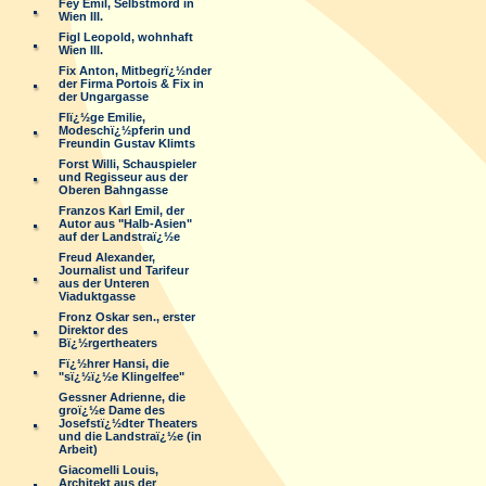
Fey Emil, Selbstmord in
Wien III.
Figl Leopold, wohnhaft
Wien III.
Fix Anton, Mitbegrï¿½nder
der Firma Portois & Fix in
der Ungargasse
Flï¿½ge Emilie,
Modeschï¿½pferin und
Freundin Gustav Klimts
Forst Willi, Schauspieler
und Regisseur aus der
Oberen Bahngasse
Franzos Karl Emil, der
Autor aus "Halb-Asien"
auf der Landstraï¿½e
Freud Alexander,
Journalist und Tarifeur
aus der Unteren
Viaduktgasse
Fronz Oskar sen., erster
Direktor des
Bï¿½rgertheaters
Fï¿½hrer Hansi, die
"sï¿½ï¿½e Klingelfee"
Gessner Adrienne, die
groï¿½e Dame des
Josefstï¿½dter Theaters
und die Landstraï¿½e (in
Arbeit)
Giacomelli Louis,
Architekt aus der