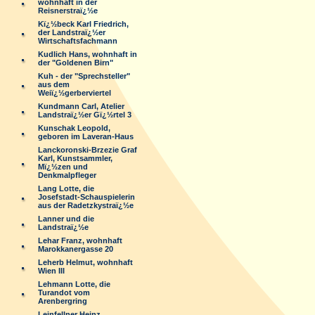
wohnhaft in der
Reisnerstraï¿½e
Kï¿½beck Karl Friedrich,
der Landstraï¿½er
Wirtschaftsfachmann
Kudlich Hans, wohnhaft in
der "Goldenen Birn"
Kuh - der "Sprechsteller"
aus dem
Weiï¿½gerberviertel
Kundmann Carl, Atelier
Landstraï¿½er Gï¿½rtel 3
Kunschak Leopold,
geboren im Laveran-Haus
Lanckoronski-Brzezie Graf
Karl, Kunstsammler,
Mï¿½zen und
Denkmalpfleger
Lang Lotte, die
Josefstadt-Schauspielerin
aus der Radetzkystraï¿½e
Lanner und die
Landstraï¿½e
Lehar Franz, wohnhaft
Marokkanergasse 20
Leherb Helmut, wohnhaft
Wien III
Lehmann Lotte, die
Turandot vom
Arenbergring
Leinfellner Heinz,