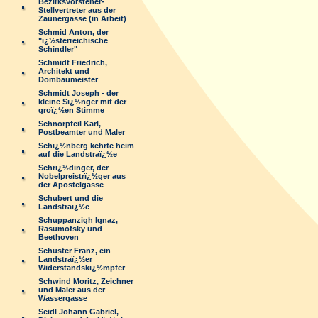
Bezirksvorsteher-
Stellvertreter aus der
Zaunergasse (in Arbeit)
Schmid Anton, der
"ï¿½sterreichische
Schindler"
Schmidt Friedrich,
Architekt und
Dombaumeister
Schmidt Joseph - der
kleine Sï¿½nger mit der
groï¿½en Stimme
Schnorpfeil Karl,
Postbeamter und Maler
Schï¿½nberg kehrte heim
auf die Landstraï¿½e
Schrï¿½dinger, der
Nobelpreistrï¿½ger aus
der Apostelgasse
Schubert und die
Landstraï¿½e
Schuppanzigh Ignaz,
Rasumofsky und
Beethoven
Schuster Franz, ein
Landstraï¿½er
Widerstandskï¿½mpfer
Schwind Moritz, Zeichner
und Maler aus der
Wassergasse
Seidl Johann Gabriel,