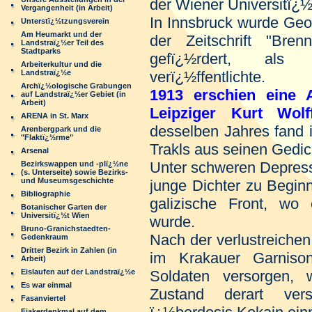
der Wiener Universitï¿
Vergangenheit (in Arbeit)
In Innsbruck wurde Geo
Unterstï¿½tzungsverein
Am Heumarkt und der
der Zeitschrift "Bren
Landstraï¿½er Teil des
Stadtparks
gefï¿½rdert, als
Arbeiterkultur und die
Landstraï¿½e
verï¿½ffentlichte.
Archï¿½ologische Grabungen
1913 erschien eine 
auf Landstraï¿½er Gebiet (in
Arbeit)
Leipziger Kurt Wolff
ARENA in St. Marx
desselben Jahres fand 
Arenbergpark und die
"Flaktï¿½rme"
Trakls aus seinen Gedich
Arsenal
Unter schweren Depress
Bezirkswappen und -plï¿½ne
(s. Unterseite) sowie Bezirks-
und Museumsgeschichte
junge Dichter zu Begin
Bibliographie
galizische Front, wo 
Botanischer Garten der
Universitï¿½t Wien
wurde.
Bruno-Granichstaedten-
Nach der verlustreiche
Gedenkraum
Dritter Bezirk in Zahlen (in
im Krakauer Garnison
Arbeit)
Eislaufen auf der Landstraï¿½e
Soldaten versorgen, 
Es war einmal
Zustand derart ver
Fasanviertel
Fiakerdenkmal auf dem