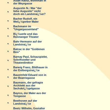
Aslan Raoul, wohnhaft in
der Weyrgasse
Augustin N.: War "der
liebe Augustin" nicht
doch ein Landstraï¿½er?
Bacher Rudolf, ein
Weiï¿½gerber Maler
Bachmann im
"Ungargassenland"
Bï¿½uerle und das
Rennweger Theater
Bahr Hermann auf der
Landstraï¿½e
Balzac in der "Goldenen
Birn"
Barnay Paul, Schauspieler,
Schriftsteller und
Theaterdirektor
Barwig Franz, Bildhauer in
der Erdbergstraï¿½e
Bauernfeld Eduard von in
der Beatrixgasse
Baumann, der gefragte
Architekt aus der
Sechskrï¿½gelgasse
Bayros, der Maler aus der
Tongasse
Beethoven auf der
Landstraï¿½e
Beetz Wilhelm, Gestalter