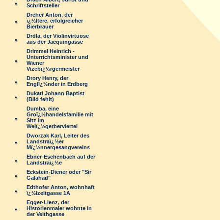
Schriftsteller
Dreher Anton, der
ï¿½ltere, erfolgreicher
Bierbrauer
Drdla, der Violinvirtuose
aus der Jacquingasse
Drimmel Heinrich -
Unterrichtsminister und
Wiener
Vizebï¿½rgermeister
Drory Henry, der
Englï¿½nder in Erdberg
Dukati Johann Baptist
(Bild fehlt)
Dumba, eine
Groï¿½handelsfamilie mit
Sitz im
Weiï¿½gerberviertel
Dworzak Karl, Leiter des
Landstraï¿½er
Mï¿½nnergesangvereins
Ebner-Eschenbach auf der
Landstraï¿½e
Eckstein-Diener oder "Sir
Galahad"
Edthofer Anton, wohnhaft
ï¿½lzeltgasse 1A
Egger-Lienz, der
Historienmaler wohnte in
der Veithgasse