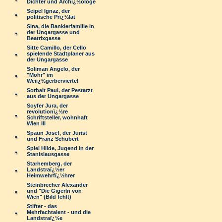
Dichter und Archï¿½ologe
Seipel Ignaz, der
politische Prï¿½lat
Sina, die Bankierfamilie in
der Ungargasse und
Beatrixgasse
Sitte Camillo, der Cello
spielende Stadtplaner aus
der Ungargasse
Soliman Angelo, der
"Mohr" im
Weiï¿½gerberviertel
Sorbait Paul, der Pestarzt
aus der Ungargasse
Soyfer Jura, der
revolutionï¿½re
Schriftsteller, wohnhaft
Wien III
Spaun Josef, der Jurist
und Franz Schubert
Spiel Hilde, Jugend in der
Stanislausgasse
Starhemberg, der
Landstraï¿½er
Heimwehrfï¿½hrer
Steinbrecher Alexander
und "Die Gigerln von
Wien" (Bild fehlt)
Stifter - das
Mehrfachtalent - und die
Landstraï¿½e