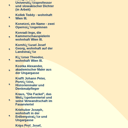
Universitï¿½tsprofessor
und slowakischer Dichter
(in Arbeit)
Kollek Teddy - wohnhaft
Wien III.
Konetzni, ein Name - zwei
Opernsï¿½ngerinnen
Konradi Inge, die
Kammerschauspielerin
wohnhaft Wien III.
Kornhï¿½usel Josef
Georg, wohnhaft auf der
Landstraï¿½e
Kï¿½rner Theodor,
wohnhaft Wien III.
Kostka Alexander,
akademischer Maler aus
der Ungargasse
Krafft Johann Peter,
Portrï¿½tist,
Historienmaler und
Denkmalpfleger
Kraus, "Die Fackel", das
Weiï¿½gerberviertel und
seine Verwandtschaft im
Fasanviertel
Kriehuber Joseph,
wohnhaft in der
Erdbergstraï¿½e und
Ungargasse
Krips Prof. Josef,