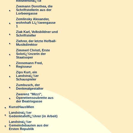
Reisnerstraï¿½e
Zeemann Dorothea, die
Schriftstellerin aus der
Lorbeergasse
Zemlinsky Alexander,
wohnhaft Lï¿½wengasse
1
Ziak Karl, Volksbildner und
Schriftsteller
Ziehrer, der letzte Hofball-
Musikdirektor
Zimmerl Christl, Erste
Solotï¿½nzerin der
Staatsoper
Zinnemann Fred,
Regisseur
Zips Kurt, ein
Landstraï¿½er
Schauspieler
Zumbusch, der
Denkmalgestalter
Zwerenz "Mizzi",
Operettensoubrette aus
der Beatrixgasse
KunstHausWien
Landstraï¿½er
Gedenktafelfï¿½hrer (in Arbeit)
Landstraï¿½er
Gemeindebauten aus der
Ersten Republik