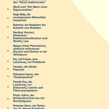
des "Roten Halbmondes"
Musil und "Der Mann ohne
Eigenschaften"
Nagl Maly, die
unvergessene Wienerlied-
Interpretin
Natterer, der Begleiter der
Kaiserin von Brasilien
Neuling Vinzenz,
Bierbrauer,
Etablissementbesitzer und
Wohltï¿½ter
Njegos Petar Petrowitsch,
serbisch-orthodoxer
Bischof und Dichter in der
Veithgasse
Nï¿½dl Frieda, eine
Landstraï¿½er Politikerin
Paradis, die blinde
Pianistin
Parhamer Ignaz, der
"Kindergeneral"
Pawlik Eva, die
Landstraï¿½er
Eiskunstlï¿½uferin und
Filmschauspielerin
Payer Julius, der
Nordpolforscher aus der
Bechardgasse
Pemmer Hans, der Retter
des St. Marxer Friedhofs