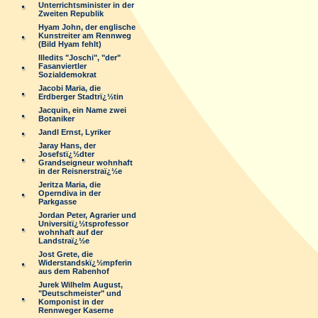
Unterrichtsminister in der
Zweiten Republik
Hyam John, der englische
Kunstreiter am Rennweg
(Bild Hyam fehlt)
Illedits "Joschi", "der"
Fasanviertler
Sozialdemokrat
Jacobi Maria, die
Erdberger Stadtrï¿½tin
Jacquin, ein Name zwei
Botaniker
Jandl Ernst, Lyriker
Jaray Hans, der
Josefstï¿½dter
Grandseigneur wohnhaft
in der Reisnerstraï¿½e
Jeritza Maria, die
Operndiva in der
Parkgasse
Jordan Peter, Agrarier und
Universitï¿½tsprofessor
wohnhaft auf der
Landstraï¿½e
Jost Grete, die
Widerstandskï¿½mpferin
aus dem Rabenhof
Jurek Wilhelm August,
"Deutschmeister" und
Komponist in der
Rennweger Kaserne