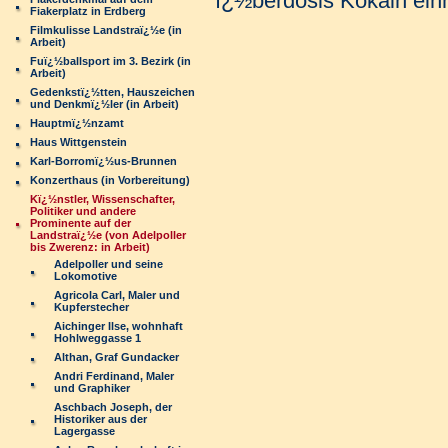
ï¿½berdosis Kokain ein
Fiakerplatz in Erdberg
Filmkulisse Landstraï¿½e (in
Arbeit)
Fuï¿½ballsport im 3. Bezirk (in
Arbeit)
Gedenkstï¿½tten, Hauszeichen
und Denkmï¿½ler (in Arbeit)
Hauptmï¿½nzamt
Haus Wittgenstein
Karl-Borromï¿½us-Brunnen
Konzerthaus (in Vorbereitung)
Kï¿½nstler, Wissenschafter,
Politiker und andere
Prominente auf der
Landstraï¿½e (von Adelpoller
bis Zwerenz: in Arbeit)
Adelpoller und seine
Lokomotive
Agricola Carl, Maler und
Kupferstecher
Aichinger Ilse, wohnhaft
Hohlweggasse 1
Althan, Graf Gundacker
Andri Ferdinand, Maler
und Graphiker
Aschbach Joseph, der
Historiker aus der
Lagergasse