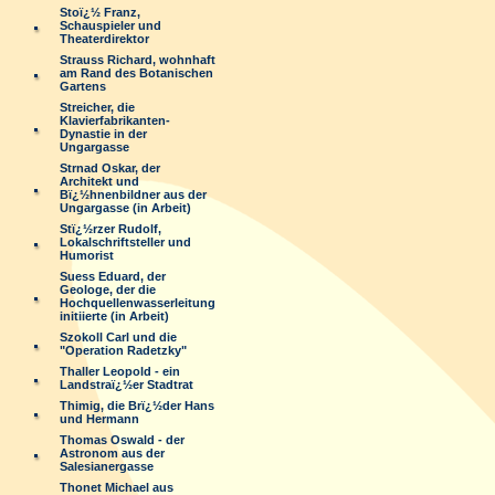
Stoï¿½ Franz,
Schauspieler und
Theaterdirektor
Strauss Richard, wohnhaft
am Rand des Botanischen
Gartens
Streicher, die
Klavierfabrikanten-
Dynastie in der
Ungargasse
Strnad Oskar, der
Architekt und
Bï¿½hnenbildner aus der
Ungargasse (in Arbeit)
Stï¿½rzer Rudolf,
Lokalschriftsteller und
Humorist
Suess Eduard, der
Geologe, der die
Hochquellenwasserleitung
initiierte (in Arbeit)
Szokoll Carl und die
"Operation Radetzky"
Thaller Leopold - ein
Landstraï¿½er Stadtrat
Thimig, die Brï¿½der Hans
und Hermann
Thomas Oswald - der
Astronom aus der
Salesianergasse
Thonet Michael aus