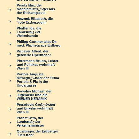
Perutz Max, der
Nobelpreistrï¿½ger aus
der Richardgasse
Petznek Elisabeth, die
"rote Erzherzogin"
Pfeiffer Ida, die
Landstraï¿½er
Weltreisende
Philipp Gunther alias Dr.
med. Placheta aus Erdberg
Piccaver Alfred, der
gefeierte Operntenor
Pittermann Bruno, Lehrer
und Politiker, wohnhaft
Wien III
Portois Auguste,
Mitbegrï¿½nder der Firma
Portois & Fix in der
Ungargasse
Powolny Michael, der
Jugendstil und die
WIENER KERAMIK
Preradovic Groï¿½vater
und Enkelin wohnhaft
Wien III
Probst Otto, der
Landstraï¿½er
Verkehrsminister
Qualtinger, der Erdberger
"Herr Karl"