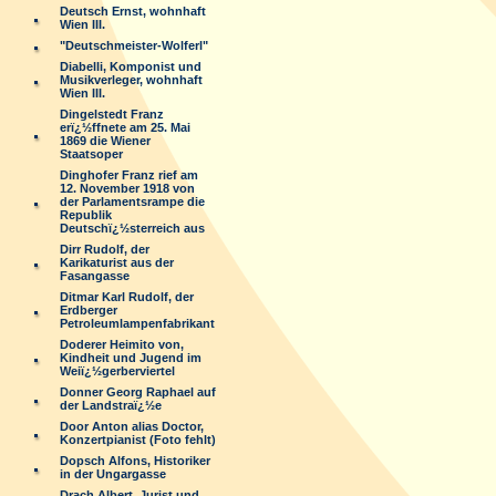
Deutsch Ernst, wohnhaft
Wien III.
"Deutschmeister-Wolferl"
Diabelli, Komponist und
Musikverleger, wohnhaft
Wien III.
Dingelstedt Franz
erï¿½ffnete am 25. Mai
1869 die Wiener
Staatsoper
Dinghofer Franz rief am
12. November 1918 von
der Parlamentsrampe die
Republik
Deutschï¿½sterreich aus
Dirr Rudolf, der
Karikaturist aus der
Fasangasse
Ditmar Karl Rudolf, der
Erdberger
Petroleumlampenfabrikant
Doderer Heimito von,
Kindheit und Jugend im
Weiï¿½gerberviertel
Donner Georg Raphael auf
der Landstraï¿½e
Door Anton alias Doctor,
Konzertpianist (Foto fehlt)
Dopsch Alfons, Historiker
in der Ungargasse
Drach Albert, Jurist und