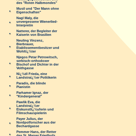
des "Roten Halbmondes"
Musil und "Der Mann ohne
Eigenschaften"
Nagl Maly, die
unvergessene Wienerlied-
Interpretin
Natterer, der Begleiter der
Kaiserin von Brasilien
Neuling Vinzenz,
Bierbrauer,
Etablissementbesitzer und
Wohltï¿½ter
Njegos Petar Petrowitsch,
serbisch-orthodoxer
Bischof und Dichter in der
Veithgasse
Nï¿½dl Frieda, eine
Landstraï¿½er Politikerin
Paradis, die blinde
Pianistin
Parhamer Ignaz, der
"Kindergeneral"
Pawlik Eva, die
Landstraï¿½er
Eiskunstlï¿½uferin und
Filmschauspielerin
Payer Julius, der
Nordpolforscher aus der
Bechardgasse
Pemmer Hans, der Retter
des St. Marxer Friedhofs