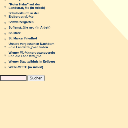
"Roter Hahn" auf der
Landstraï¿½e (in Arbeit)
Schubertturm in der
Erdbergstraï¿½e
Schweizergarten
Sofiensï¿½le neu (in Arbeit)
St. Marx
St. Marxer Friedhof
Unsere vergessenen Nachbarn
- die Landstraï¿½er Juden
Wiener Mï¿½nnergesangverein
und die Landstraï¿½e
Wiener Stadtwildnis in Erdberg
WIEN-MITTE (in Arbeit)