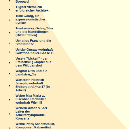
Boppard
Tilgner Viktor, ein
erfolgreicher Architekt
Trakl Georg, ein
expressionistischer
Lyriker
Trentsensky, Gebrï¿½der
und die Mandelbogen
(Bilder fehlen)
Uchatius Franz und die
Stahlbronze
Ucicky Gustav wohnhaft
Gottfried-Keller-Gasse 11
Vesely "Wickerl" - der
Freiheitskï¿½mpfer aus
dem Wildganshof
Wagner Otto und die
Landstraï¿½e
Watteroth Heinrich
Joseph, wohnhaft
Erdbergstraï¿½e 17 (in
Arbeit)
Weber Max Maria v.,
Eisenbahntechniker,
wohnhaft Wien III
Webern Anton v., der
Leiter der
Arbeitersymphonie-
Konzerte
Wehle Peter, Schriftsteller,
Komponist, Kabarettist