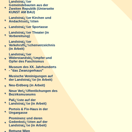
Landstraï¿½er
Gemeindebauten aus der
Zweiten Republik (Unterseite
KUNST AM BAU)
Landstraï¿½er Kirchen und
Andachtsstï¿½tten
Landstraï¿½er Sportasse
Landstraï¿½er Theater (in
Vorbereitung)
Landstraï¿½er
Verkehrsflï¿½chenverzeichnis
(in Arbeit)
Landstraï¿½er
Widerstandskï¿½mpfer und
Opfer des Faschismus
Museum des XX. Jahrhunderts
- "das Zwanzgerhaus"
Musische Vereinigungen auf
der Landstraï¿½e (in Arbeit)
Neu-Erdberg (in Arbeit)
Neue Verï¿½ffentlichungen des
Bezirksmuseums
Palï¿½ste auf der
Landstraï¿½e (in Arbeit)
Portois & Fix-Haus in der
Ungargasse
Prominenz und deren
Gedenkstï¿½tten auf der
Landstraï¿½e (in Arbeit)
Rettung Wien