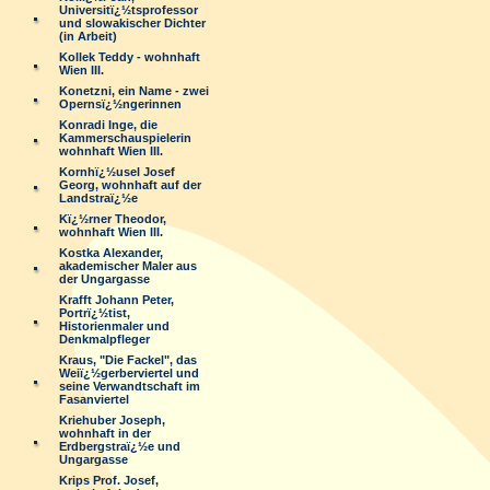
Universitï¿½tsprofessor
und slowakischer Dichter
(in Arbeit)
Kollek Teddy - wohnhaft
Wien III.
Konetzni, ein Name - zwei
Opernsï¿½ngerinnen
Konradi Inge, die
Kammerschauspielerin
wohnhaft Wien III.
Kornhï¿½usel Josef
Georg, wohnhaft auf der
Landstraï¿½e
Kï¿½rner Theodor,
wohnhaft Wien III.
Kostka Alexander,
akademischer Maler aus
der Ungargasse
Krafft Johann Peter,
Portrï¿½tist,
Historienmaler und
Denkmalpfleger
Kraus, "Die Fackel", das
Weiï¿½gerberviertel und
seine Verwandtschaft im
Fasanviertel
Kriehuber Joseph,
wohnhaft in der
Erdbergstraï¿½e und
Ungargasse
Krips Prof. Josef,