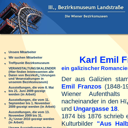
Unsere Mitarbeiter
Karl Emil 
Wir suchen Mitarbeiter
Treffpunkt Bezirksmuseum
ein galizischer Romancier
VERANSTALTUNGSKALENDER
(Hier finden Interessenten alle
Daten von Bezirksfï¿½hrungen
Der aus Galizien sta
und Veranstaltungen in
unserem Bezirksmuseum)
Emil Franzos
(1848-19
Ausstellungen, die vom 8. Mai
bis 21. Juni 2009 gezeigt
Wiener Aufenthalt
werden (in Arbeit)
nacheinander in den H
Ausstellungen, die vom 11.
September bis 1. November
2009 gezeigt werden (in Arbeit)
und
Ungargasse 18
.
Ausstellungen, die vom 13.
1874 bis 1876 schrieb 
November 2009 bis 31.
Jï¿½nner 2010 gezeigt werden
Kulturbilder
"Aus Hal
(in Arbeit)
Unsere Ausstellungen in der