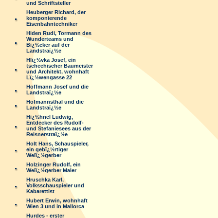
und Schriftsteller
Heuberger Richard, der
komponierende
Eisenbahntechniker
Hiden Rudi, Tormann des
Wunderteams und
Bï¿½cker auf der
Landstraï¿½e
Hlï¿½vka Josef, ein
tschechischer Baumeister
und Architekt, wohnhaft
Lï¿½wengasse 22
Hoffmann Josef und die
Landstraï¿½e
Hofmannsthal und die
Landstraï¿½e
Hï¿½hnel Ludwig,
Entdecker des Rudolf-
und Stefaniesees aus der
Reisnerstraï¿½e
Holt Hans, Schauspieler,
ein gebï¿½rtiger
Weiï¿½gerber
Holzinger Rudolf, ein
Weiï¿½gerber Maler
Hruschka Karl,
Volksschauspieler und
Kabarettist
Hubert Erwin, wohnhaft
Wien 3 und in Mallorca
Hurdes - erster