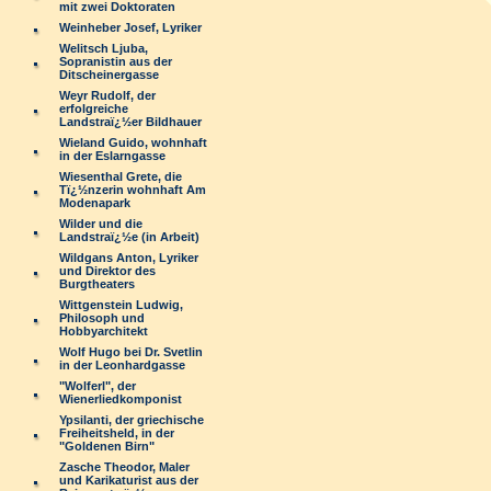
mit zwei Doktoraten
Weinheber Josef, Lyriker
Welitsch Ljuba,
Sopranistin aus der
Ditscheinergasse
Weyr Rudolf, der
erfolgreiche
Landstraï¿½er Bildhauer
Wieland Guido, wohnhaft
in der Eslarngasse
Wiesenthal Grete, die
Tï¿½nzerin wohnhaft Am
Modenapark
Wilder und die
Landstraï¿½e (in Arbeit)
Wildgans Anton, Lyriker
und Direktor des
Burgtheaters
Wittgenstein Ludwig,
Philosoph und
Hobbyarchitekt
Wolf Hugo bei Dr. Svetlin
in der Leonhardgasse
"Wolferl", der
Wienerliedkomponist
Ypsilanti, der griechische
Freiheitsheld, in der
"Goldenen Birn"
Zasche Theodor, Maler
und Karikaturist aus der