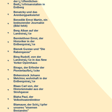
der ï¿½ffentlichen
Bedï¿½rfnisanstalten in
Erdberg
Benatzky und das
Arenbergparkviertel
Benedikt Ernst Martin, ein
bedeutender Journalist
(Bild fehlt)
Berg Alban auf der
Landstraï¿½e
Bernleithner Ernst, der
Historiker in der
Erdbergstraï¿½e
Bienek Gustav und "Die
Rabengasse"
Bing Rudolf, von der
Landstraï¿½e in das New
Yorker Opernhaus
Birago, der Erfinder der
Pionierlaufbrï¿½cke
Birkenstock Johann
Melchior, wohnhaft in der
Erdbergstraï¿½e
Blaas Carl von, der
Historienmaler aus der
Strohgasse
Blaha Paul, der
Volkstheaterdirektor
Blamauer, der Schï¿½pfer
unseres "eisernen
Bestandes"