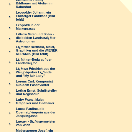
Bildhauer mit Atelier im
Rabenhof
Leopolder Johann, ein
Erdberger Fabrikant (Bild
fehlt)
Leopoldi in der
Marxergasse
Littrow Vater und Sohn -
die beiden Landstraï¿½er
Astronomen
Lï¿½ffler Berthold, Maler,
Graphiker und die WIENER
KERAMIK (Bild fehlt)
Lï¿½hner-Beda auf der
Landstraï¿½e
Lï¿½we Friedrich aus der
Weiï¿½gerber Lï¿½nde
und "My fair Lady"
Lorens Carl, Komponist
aus dem Fasanviertel
Lothar Ernst, Schriftsteller
und Regisseur
Luby Franz, Maler,
Graphiker und Bildhauer
Lucca Pauline, die
Opernsï¿½ngerin aus der
Jacquingasse
Lueger - Bï¿½rgermeister
von Wien
Madersperger Josef, ein