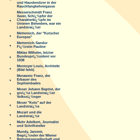
und Hausbesitzer in der
Rauchfangkehrergasse
Messerschmidt Franz
Xaver, Schï¿½pfer der
Charakterkï¿½pfe im
Unteren Belvedere, war ein
Landstraï¿½er
Metternich, der "Kutscher
Europas"
Metternich-Sandor
Fï¿½rstin Pauline
Miklas Wilhelm, letzter
Bundesprï¿½sident vor
1938
Montoyer Louis, Architekt
(Bild fehlt)
Morawetz Franz, der
Erbauer des
Sophienbades
Moser Johann Baptist, der
groï¿½e Landstraï¿½er
Volkssï¿½nger
Moser "Kolo" auf der
Landstraï¿½e
Mozart und die
Landstraï¿½e
Muhr Adelbert, Journalist
und Schriftsteller
Mundy, Jaromir,
Begrï¿½nder der Wiener
Rettungsgesellschaft und