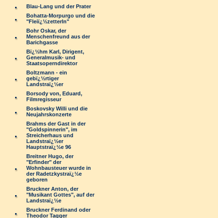
Blau-Lang und der Prater
Bohatta-Morpurgo und die
"Fleiï¿½zetterln"
Bohr Oskar, der
Menschenfreund aus der
Barichgasse
Bï¿½hm Karl, Dirigent,
Generalmusik- und
Staatsoperndirektor
Boltzmann - ein
gebï¿½rtiger
Landstraï¿½er
Borsody von, Eduard,
Filmregisseur
Boskovsky Willi und die
Neujahrskonzerte
Brahms der Gast in der
"Goldspinnerin", im
Streicherhaus und
Landstraï¿½er
Hauptstraï¿½e 96
Breitner Hugo, der
"Erfinder" der
Wohnbausteuer wurde in
der Radetzkystraï¿½e
geboren
Bruckner Anton, der
"Musikant Gottes", auf der
Landstraï¿½e
Bruckner Ferdinand oder
Theodor Tagger