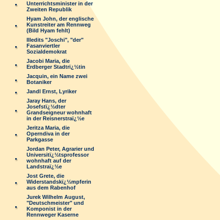
Unterrichtsminister in der
Zweiten Republik
Hyam John, der englische
Kunstreiter am Rennweg
(Bild Hyam fehlt)
Illedits "Joschi", "der"
Fasanviertler
Sozialdemokrat
Jacobi Maria, die
Erdberger Stadtrï¿½tin
Jacquin, ein Name zwei
Botaniker
Jandl Ernst, Lyriker
Jaray Hans, der
Josefstï¿½dter
Grandseigneur wohnhaft
in der Reisnerstraï¿½e
Jeritza Maria, die
Operndiva in der
Parkgasse
Jordan Peter, Agrarier und
Universitï¿½tsprofessor
wohnhaft auf der
Landstraï¿½e
Jost Grete, die
Widerstandskï¿½mpferin
aus dem Rabenhof
Jurek Wilhelm August,
"Deutschmeister" und
Komponist in der
Rennweger Kaserne