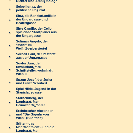
Dichter und Archï¿½ologe
Seipel Ignaz, der
politische Prï¿½lat
Sina, die Bankierfamilie in
der Ungargasse und
Beatrixgasse
Sitte Camillo, der Cello
spielende Stadtplaner aus
der Ungargasse
Soliman Angelo, der
"Mohr" im
Weiï¿½gerberviertel
Sorbait Paul, der Pestarzt
aus der Ungargasse
Soyfer Jura, der
revolutionï¿½re
Schriftsteller, wohnhaft
Wien III
Spaun Josef, der Jurist
und Franz Schubert
Spiel Hilde, Jugend in der
Stanislausgasse
Starhemberg, der
Landstraï¿½er
Heimwehrfï¿½hrer
Steinbrecher Alexander
und "Die Gigerln von
Wien" (Bild fehlt)
Stifter - das
Mehrfachtalent - und die
Landstraï¿½e