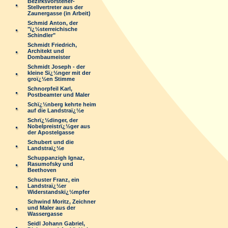
Bezirksvorsteher-
Stellvertreter aus der
Zaunergasse (in Arbeit)
Schmid Anton, der
"ï¿½sterreichische
Schindler"
Schmidt Friedrich,
Architekt und
Dombaumeister
Schmidt Joseph - der
kleine Sï¿½nger mit der
groï¿½en Stimme
Schnorpfeil Karl,
Postbeamter und Maler
Schï¿½nberg kehrte heim
auf die Landstraï¿½e
Schrï¿½dinger, der
Nobelpreistrï¿½ger aus
der Apostelgasse
Schubert und die
Landstraï¿½e
Schuppanzigh Ignaz,
Rasumofsky und
Beethoven
Schuster Franz, ein
Landstraï¿½er
Widerstandskï¿½mpfer
Schwind Moritz, Zeichner
und Maler aus der
Wassergasse
Seidl Johann Gabriel,