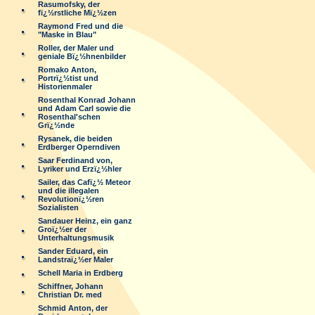
Rasumofsky, der
fï¿½rstliche Mï¿½zen
Raymond Fred und die
"Maske in Blau"
Roller, der Maler und
geniale Bï¿½hnenbilder
Romako Anton,
Portrï¿½tist und
Historienmaler
Rosenthal Konrad Johann
und Adam Carl sowie die
Rosenthal'schen
Grï¿½nde
Rysanek, die beiden
Erdberger Operndiven
Saar Ferdinand von,
Lyriker und Erzï¿½hler
Sailer, das Cafï¿½ Meteor
und die illegalen
Revolutionï¿½ren
Sozialisten
Sandauer Heinz, ein ganz
Groï¿½er der
Unterhaltungsmusik
Sander Eduard, ein
Landstraï¿½er Maler
Schell Maria in Erdberg
Schiffner, Johann
Christian Dr. med
Schmid Anton, der