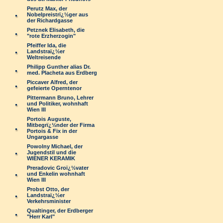
Perutz Max, der
Nobelpreistrï¿½ger aus
der Richardgasse
Petznek Elisabeth, die
"rote Erzherzogin"
Pfeiffer Ida, die
Landstraï¿½er
Weltreisende
Philipp Gunther alias Dr.
med. Placheta aus Erdberg
Piccaver Alfred, der
gefeierte Operntenor
Pittermann Bruno, Lehrer
und Politiker, wohnhaft
Wien III
Portois Auguste,
Mitbegrï¿½nder der Firma
Portois & Fix in der
Ungargasse
Powolny Michael, der
Jugendstil und die
WIENER KERAMIK
Preradovic Groï¿½vater
und Enkelin wohnhaft
Wien III
Probst Otto, der
Landstraï¿½er
Verkehrsminister
Qualtinger, der Erdberger
"Herr Karl"