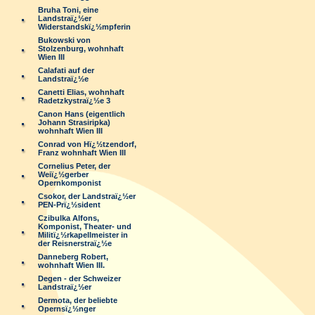
Bruha Toni, eine
Landstraï¿½er
Widerstandskï¿½mpferin
Bukowski von
Stolzenburg, wohnhaft
Wien III
Calafati auf der
Landstraï¿½e
Canetti Elias, wohnhaft
Radetzkystraï¿½e 3
Canon Hans (eigentlich
Johann Strasiripka)
wohnhaft Wien III
Conrad von Hï¿½tzendorf,
Franz wohnhaft Wien III
Cornelius Peter, der
Weiï¿½gerber
Opernkomponist
Csokor, der Landstraï¿½er
PEN-Prï¿½sident
Czibulka Alfons,
Komponist, Theater- und
Militï¿½rkapellmeister in
der Reisnerstraï¿½e
Danneberg Robert,
wohnhaft Wien III.
Degen - der Schweizer
Landstraï¿½er
Dermota, der beliebte
Opernsï¿½nger