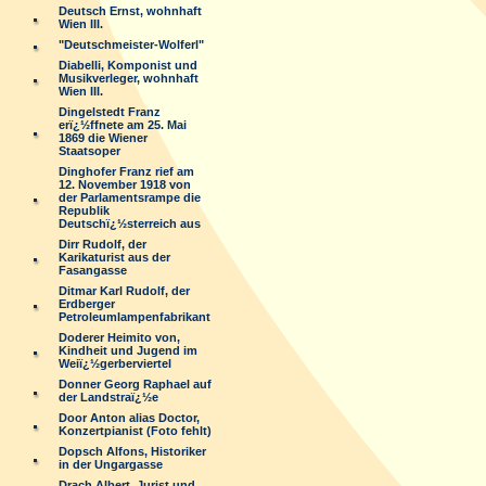
Deutsch Ernst, wohnhaft
Wien III.
"Deutschmeister-Wolferl"
Diabelli, Komponist und
Musikverleger, wohnhaft
Wien III.
Dingelstedt Franz
erï¿½ffnete am 25. Mai
1869 die Wiener
Staatsoper
Dinghofer Franz rief am
12. November 1918 von
der Parlamentsrampe die
Republik
Deutschï¿½sterreich aus
Dirr Rudolf, der
Karikaturist aus der
Fasangasse
Ditmar Karl Rudolf, der
Erdberger
Petroleumlampenfabrikant
Doderer Heimito von,
Kindheit und Jugend im
Weiï¿½gerberviertel
Donner Georg Raphael auf
der Landstraï¿½e
Door Anton alias Doctor,
Konzertpianist (Foto fehlt)
Dopsch Alfons, Historiker
in der Ungargasse
Drach Albert, Jurist und