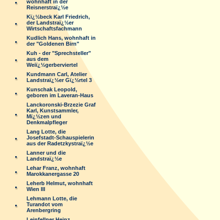
wohnhaft in der
Reisnerstraï¿½e
Kï¿½beck Karl Friedrich,
der Landstraï¿½er
Wirtschaftsfachmann
Kudlich Hans, wohnhaft in
der "Goldenen Birn"
Kuh - der "Sprechsteller"
aus dem
Weiï¿½gerberviertel
Kundmann Carl, Atelier
Landstraï¿½er Gï¿½rtel 3
Kunschak Leopold,
geboren im Laveran-Haus
Lanckoronski-Brzezie Graf
Karl, Kunstsammler,
Mï¿½zen und
Denkmalpfleger
Lang Lotte, die
Josefstadt-Schauspielerin
aus der Radetzkystraï¿½e
Lanner und die
Landstraï¿½e
Lehar Franz, wohnhaft
Marokkanergasse 20
Leherb Helmut, wohnhaft
Wien III
Lehmann Lotte, die
Turandot vom
Arenbergring
Leinfellner Heinz,