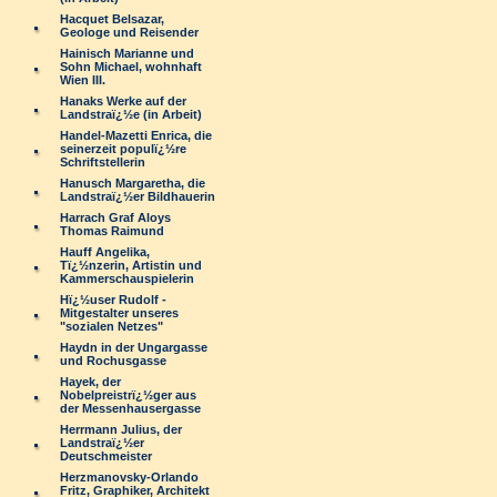
Hacquet Belsazar,
Geologe und Reisender
Hainisch Marianne und
Sohn Michael, wohnhaft
Wien III.
Hanaks Werke auf der
Landstraï¿½e (in Arbeit)
Handel-Mazetti Enrica, die
seinerzeit populï¿½re
Schriftstellerin
Hanusch Margaretha, die
Landstraï¿½er Bildhauerin
Harrach Graf Aloys
Thomas Raimund
Hauff Angelika,
Tï¿½nzerin, Artistin und
Kammerschauspielerin
Hï¿½user Rudolf -
Mitgestalter unseres
"sozialen Netzes"
Haydn in der Ungargasse
und Rochusgasse
Hayek, der
Nobelpreistrï¿½ger aus
der Messenhausergasse
Herrmann Julius, der
Landstraï¿½er
Deutschmeister
Herzmanovsky-Orlando
Fritz, Graphiker, Architekt