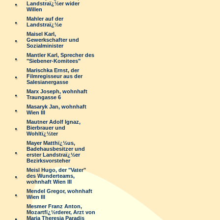
Landstraï¿½er wider
Willen
Mahler auf der
Landstraï¿½e
Maisel Karl,
Gewerkschafter und
Sozialminister
Mantler Karl, Sprecher des
"Siebener-Komitees"
Marischka Ernst, der
Filmregisseur aus der
Salesianergasse
Marx Joseph, wohnhaft
Traungasse 6
Masaryk Jan, wohnhaft
Wien III
Mautner Adolf Ignaz,
Bierbrauer und
Wohltï¿½ter
Mayer Matthï¿½us,
Badehausbesitzer und
erster Landstraï¿½er
Bezirksvorsteher
Meisl Hugo, der "Vater"
des Wunderteams,
wohnhaft Wien III
Mendel Gregor, wohnhaft
Wien III
Mesmer Franz Anton,
Mozartfï¿½rderer, Arzt von
Maria Theresia Paradis