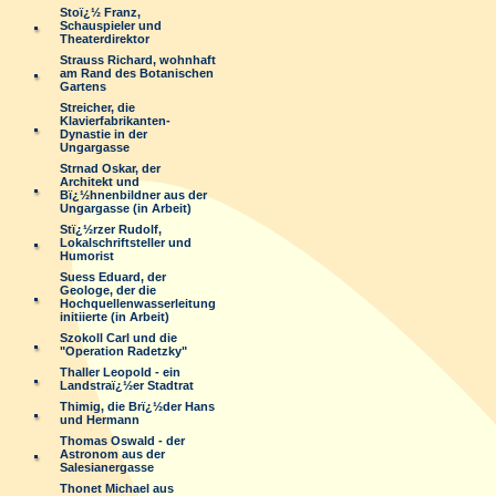
Stoï¿½ Franz,
Schauspieler und
Theaterdirektor
Strauss Richard, wohnhaft
am Rand des Botanischen
Gartens
Streicher, die
Klavierfabrikanten-
Dynastie in der
Ungargasse
Strnad Oskar, der
Architekt und
Bï¿½hnenbildner aus der
Ungargasse (in Arbeit)
Stï¿½rzer Rudolf,
Lokalschriftsteller und
Humorist
Suess Eduard, der
Geologe, der die
Hochquellenwasserleitung
initiierte (in Arbeit)
Szokoll Carl und die
"Operation Radetzky"
Thaller Leopold - ein
Landstraï¿½er Stadtrat
Thimig, die Brï¿½der Hans
und Hermann
Thomas Oswald - der
Astronom aus der
Salesianergasse
Thonet Michael aus