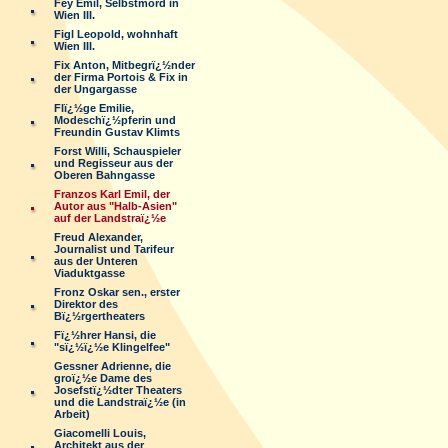
Fey Emil, Selbstmord in
Wien III.
Figl Leopold, wohnhaft
Wien III.
Fix Anton, Mitbegrï¿½nder
der Firma Portois & Fix in
der Ungargasse
Flï¿½ge Emilie,
Modeschï¿½pferin und
Freundin Gustav Klimts
Forst Willi, Schauspieler
und Regisseur aus der
Oberen Bahngasse
Franzos Karl Emil, der
Autor aus "Halb-Asien"
auf der Landstraï¿½e
Freud Alexander,
Journalist und Tarifeur
aus der Unteren
Viaduktgasse
Fronz Oskar sen., erster
Direktor des
Bï¿½rgertheaters
Fï¿½hrer Hansi, die
"sï¿½ï¿½e Klingelfee"
Gessner Adrienne, die
groï¿½e Dame des
Josefstï¿½dter Theaters
und die Landstraï¿½e (in
Arbeit)
Giacomelli Louis,
Architekt aus der