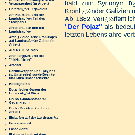
bald zum Synonym fï¿
Vergangenheit (in Arbeit)
Unterstï¿½tzungsverein
Kronlï¿½nder Galizien 
Am Heumarkt und der
Ab 1882 verï¿½ffentlic
Landstraï¿½er Teil des
Stadtparks
"Der Pojaz"
als bedeu
Arbeiterkultur und die
Landstraï¿½e
letzten Lebensjahre ver
Archï¿½ologische Grabungen
auf Landstraï¿½er Gebiet (in
Arbeit)
ARENA in St. Marx
Arenbergpark und die
"Flaktï¿½rme"
Arsenal
Bezirkswappen und -plï¿½ne
(s. Unterseite) sowie Bezirks-
und Museumsgeschichte
Bibliographie
Botanischer Garten der
Universitï¿½t Wien
Bruno-Granichstaedten-
Gedenkraum
Dritter Bezirk in Zahlen (in
Arbeit)
Eislaufen auf der Landstraï¿½e
Es war einmal
Fasanviertel
Fiakerdenkmal auf dem