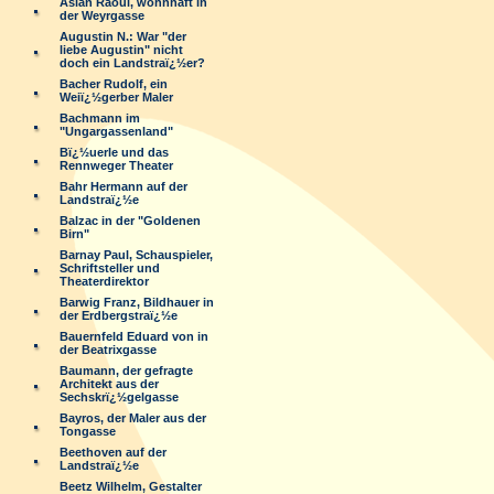
Aslan Raoul, wohnhaft in
der Weyrgasse
Augustin N.: War "der
liebe Augustin" nicht
doch ein Landstraï¿½er?
Bacher Rudolf, ein
Weiï¿½gerber Maler
Bachmann im
"Ungargassenland"
Bï¿½uerle und das
Rennweger Theater
Bahr Hermann auf der
Landstraï¿½e
Balzac in der "Goldenen
Birn"
Barnay Paul, Schauspieler,
Schriftsteller und
Theaterdirektor
Barwig Franz, Bildhauer in
der Erdbergstraï¿½e
Bauernfeld Eduard von in
der Beatrixgasse
Baumann, der gefragte
Architekt aus der
Sechskrï¿½gelgasse
Bayros, der Maler aus der
Tongasse
Beethoven auf der
Landstraï¿½e
Beetz Wilhelm, Gestalter