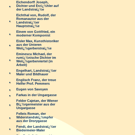
Eichendorff Joseph,
Dichter und Erzï¿½hler auf
der Landstraï¿½e
Eichthal von, Rudolf, der
Romanautor aus der
Landstraï¿½er
Hauptstraï¿½e
Einem von Gottfried, ein
moderner Komponist
Eisler Max, Kunsthistoriker
aus der Unteren
Weiï¿½gerberstraï¿½e
Eminescu Michael, der
rumï¿½nische Dichter im
Weiï¿½gerberviertel (in
Arbeit)
Engelhart, Landstraï¿½er
Maler und Bildhauer
Englisch Franz, der treue
Helfer Prof. Pemmers
Eugen von Savoyen
Farkas in der Ungargasse
Felder Cajetan, der Wiener
Bï¿½rgermeister aus der
Ungargasse
Felleis Roman, der
Widerstandskï¿½mpfer
aus der Drorygasse
Fendi, der Landstraï¿½er
Biedermeier-Maler