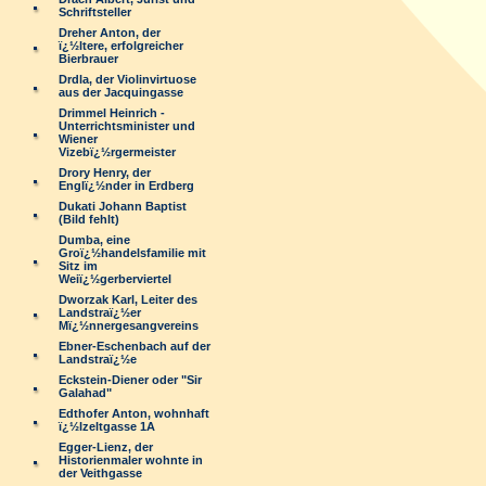
Schriftsteller
Dreher Anton, der
ï¿½ltere, erfolgreicher
Bierbrauer
Drdla, der Violinvirtuose
aus der Jacquingasse
Drimmel Heinrich -
Unterrichtsminister und
Wiener
Vizebï¿½rgermeister
Drory Henry, der
Englï¿½nder in Erdberg
Dukati Johann Baptist
(Bild fehlt)
Dumba, eine
Groï¿½handelsfamilie mit
Sitz im
Weiï¿½gerberviertel
Dworzak Karl, Leiter des
Landstraï¿½er
Mï¿½nnergesangvereins
Ebner-Eschenbach auf der
Landstraï¿½e
Eckstein-Diener oder "Sir
Galahad"
Edthofer Anton, wohnhaft
ï¿½lzeltgasse 1A
Egger-Lienz, der
Historienmaler wohnte in
der Veithgasse