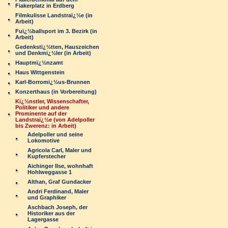
Fiakerplatz in Erdberg
Filmkulisse Landstraï¿½e (in
Arbeit)
Fuï¿½ballsport im 3. Bezirk (in
Arbeit)
Gedenkstï¿½tten, Hauszeichen
und Denkmï¿½ler (in Arbeit)
Hauptmï¿½nzamt
Haus Wittgenstein
Karl-Borromï¿½us-Brunnen
Konzerthaus (in Vorbereitung)
Kï¿½nstler, Wissenschafter,
Politiker und andere
Prominente auf der
Landstraï¿½e (von Adelpoller
bis Zwerenz: in Arbeit)
Adelpoller und seine
Lokomotive
Agricola Carl, Maler und
Kupferstecher
Aichinger Ilse, wohnhaft
Hohlweggasse 1
Althan, Graf Gundacker
Andri Ferdinand, Maler
und Graphiker
Aschbach Joseph, der
Historiker aus der
Lagergasse