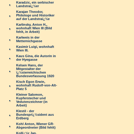
Karadzic, ein serbischer
Landstraï¿½er
Karajan Theodor,
Philologe und Historiker
auf der Landstraï¿½e
Karlinsky, Anton H.,
wohnhaft Wien III (Bild
fehlt, in Arbeit)
Karlweis in der
Metternichgasse
Kasimir Luigi, wohnhaft
Wien III.
Kaus Gina, die Autorin in
der Hyegasse
Kelsen Hans, der
Mitgestalter der
ï¿½sterreichischen
Bundesverfassung 1920
Kisch Egon Erwin,
wohnhaft Rudolf-von-Alt-
Platz 5
Kleiner Salomon,
Kupferstecher und
Vedutenzeichner (in
Arbeit)
Klestil - der
Bundesprï¿½sident aus
Erdberg
Kohl Anton, Wiener GR-
Abgeordneter (Bild fehlt)
Kollï¿½r Jan,