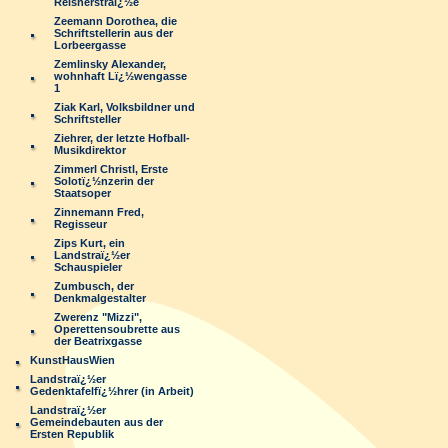
Reisnerstraï¿½e
Zeemann Dorothea, die
Schriftstellerin aus der
Lorbeergasse
Zemlinsky Alexander,
wohnhaft Lï¿½wengasse
1
Ziak Karl, Volksbildner und
Schriftsteller
Ziehrer, der letzte Hofball-
Musikdirektor
Zimmerl Christl, Erste
Solotï¿½nzerin der
Staatsoper
Zinnemann Fred,
Regisseur
Zips Kurt, ein
Landstraï¿½er
Schauspieler
Zumbusch, der
Denkmalgestalter
Zwerenz "Mizzi",
Operettensoubrette aus
der Beatrixgasse
KunstHausWien
Landstraï¿½er
Gedenktafelfï¿½hrer (in Arbeit)
Landstraï¿½er
Gemeindebauten aus der
Ersten Republik