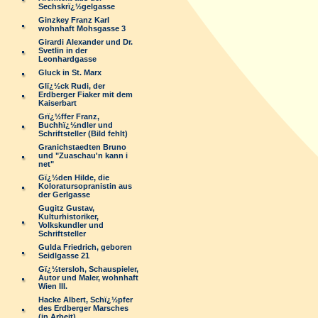
Sechskrï¿½gelgasse
Ginzkey Franz Karl
wohnhaft Mohsgasse 3
Girardi Alexander und Dr.
Svetlin in der
Leonhardgasse
Gluck in St. Marx
Glï¿½ck Rudi, der
Erdberger Fiaker mit dem
Kaiserbart
Grï¿½ffer Franz,
Buchhï¿½ndler und
Schriftsteller (Bild fehlt)
Granichstaedten Bruno
und "Zuaschau'n kann i
net"
Gï¿½den Hilde, die
Koloratursopranistin aus
der Gerlgasse
Gugitz Gustav,
Kulturhistoriker,
Volkskundler und
Schriftsteller
Gulda Friedrich, geboren
Seidlgasse 21
Gï¿½tersloh, Schauspieler,
Autor und Maler, wohnhaft
Wien III.
Hacke Albert, Schï¿½pfer
des Erdberger Marsches
(in Arbeit)