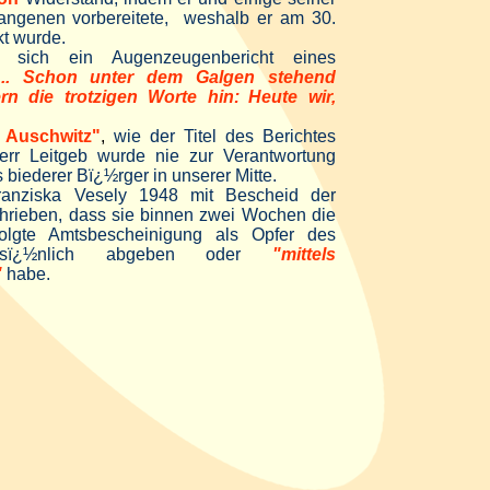
angenen vorbereitete, weshalb er am 30.
t wurde.
t sich ein Augenzeugenbericht eines
... Schon unter dem Galgen stehend
rn die trotzigen Worte hin:
Heute wir,
 Auschwitz"
,
wie der Titel des Berichtes
Herr Leitgeb wurde nie zur Verantwortung
biederer Bï¿½rger in unserer Mitte.
ranziska Vesely 1948 mit Bescheid der
hrieben, dass sie binnen zwei Wochen die
olgte Amtsbescheinigung als Opfer des
ersï¿½nlich abgeben oder
"mittels
"
habe.