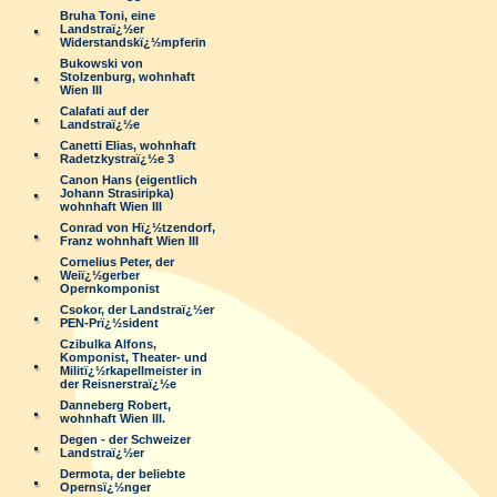
Bruha Toni, eine
Landstraï¿½er
Widerstandskï¿½mpferin
Bukowski von
Stolzenburg, wohnhaft
Wien III
Calafati auf der
Landstraï¿½e
Canetti Elias, wohnhaft
Radetzkystraï¿½e 3
Canon Hans (eigentlich
Johann Strasiripka)
wohnhaft Wien III
Conrad von Hï¿½tzendorf,
Franz wohnhaft Wien III
Cornelius Peter, der
Weiï¿½gerber
Opernkomponist
Csokor, der Landstraï¿½er
PEN-Prï¿½sident
Czibulka Alfons,
Komponist, Theater- und
Militï¿½rkapellmeister in
der Reisnerstraï¿½e
Danneberg Robert,
wohnhaft Wien III.
Degen - der Schweizer
Landstraï¿½er
Dermota, der beliebte
Opernsï¿½nger