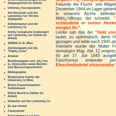
Vergangenheit (in Arbeit)
Freunde die Flucht von Mitgef
Unterstï¿½tzungsverein
Dezember 1944 im Lager gehenk
Am Heumarkt und der
In unserem Archiv befinde
Landstraï¿½er Teil des
Mithï¿½ftlings, der schreibt:
"
Stadtparks
schleuderte er seinen Henke
Arbeiterkultur und die
Landstraï¿½e
morgen ihr."
Leider sah das der
"Held von
Archï¿½ologische Grabungen
auf Landstraï¿½er Gebiet (in
lautet, zu optimistisch, denn 
Arbeit)
gezogen und lebte nach 1945 als 
ARENA in St. Marx
Vielmehr wurde der Mutter F
Arenbergpark und die
damaligen Mag. Abt. 12 vorgesc
"Flaktï¿½rme"
ihr am 17. Juli 1945 ausgef
Arsenal
Faschismus entweder p
Bezirkswappen und -plï¿½ne
(s. Unterseite) sowie Bezirks-
Einschreibebrief einzusenden
und Museumsgeschichte
Bibliographie
Botanischer Garten der
Universitï¿½t Wien
Bruno-Granichstaedten-
Gedenkraum
Dritter Bezirk in Zahlen (in
Arbeit)
Eislaufen auf der Landstraï¿½e
Es war einmal
Fasanviertel
Fiakerdenkmal auf dem