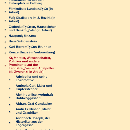
Fiakerplatz in Erdberg
Filmkulisse Landstraï¿½e (in
Arbeit)
Fuï¿½ballsport im 3. Bezirk (in
Arbeit)
Gedenkstï¿½tten, Hauszeichen
und Denkmï¿½ler (in Arbeit)
Hauptmï¿½nzamt
Haus Wittgenstein
Karl-Borromï¿½us-Brunnen
Konzerthaus (in Vorbereitung)
Kï¿½nstler, Wissenschafter,
Politiker und andere
Prominente auf der
Landstraï¿½e (von Adelpoller
bis Zwerenz: in Arbeit)
Adelpoller und seine
Lokomotive
Agricola Carl, Maler und
Kupferstecher
Aichinger Ilse, wohnhaft
Hohlweggasse 1
Althan, Graf Gundacker
Andri Ferdinand, Maler
und Graphiker
Aschbach Joseph, der
Historiker aus der
Lagergasse