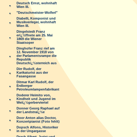
Deutsch Ernst, wohnhaft
Wien III.
"Deutschmeister-Wolferl"
Diabelli, Komponist und
Musikverleger, wohnhaft
Wien III.
Dingelstedt Franz
erï¿½ffnete am 25. Mai
1869 die Wiener
Staatsoper
Dinghofer Franz rief am
12. November 1918 von
der Parlamentsrampe die
Republik
Deutschï¿½sterreich aus
Dirr Rudolf, der
Karikaturist aus der
Fasangasse
Ditmar Karl Rudolf, der
Erdberger
Petroleumlampenfabrikant
Doderer Heimito von,
Kindheit und Jugend im
Weiï¿½gerberviertel
Donner Georg Raphael auf
der Landstraï¿½e
Door Anton alias Doctor,
Konzertpianist (Foto fehlt)
Dopsch Alfons, Historiker
in der Ungargasse
Drach Albert, Jurist und