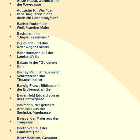
Aslan Raoul, wohnhaft in
der Weyrgasse
Augustin N.: War "der
liebe Augustin" nicht
doch ein Landstraï¿½er?
Bacher Rudolf, ein
Weiï¿½gerber Maler
Bachmann im
"Ungargassenland"
Bï¿½uerle und das
Rennweger Theater
Bahr Hermann auf der
Landstraï¿½e
Balzac in der "Goldenen
Birn"
Barnay Paul, Schauspieler,
Schriftsteller und
Theaterdirektor
Barwig Franz, Bildhauer in
der Erdbergstraï¿½e
Bauernfeld Eduard von in
der Beatrixgasse
Baumann, der gefragte
Architekt aus der
Sechskrï¿½gelgasse
Bayros, der Maler aus der
Tongasse
Beethoven auf der
Landstraï¿½e
Beetz Wilhelm, Gestalter