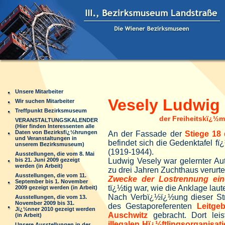
Unsere Mitarbeiter
Vesely Ludwig 
Wir suchen Mitarbeiter
Treffpunkt Bezirksmuseum
der Freiheitskï¿½
VERANSTALTUNGSKALENDER
(Hier finden Interessenten alle
Daten von Bezirksfï¿½hrungen
An der Fassade der
Stiege 18
und Veranstaltungen in
befindet sich die
Gedenktafel fï
unserem Bezirksmuseum)
(1919-1944).
Ausstellungen, die vom 8. Mai
bis 21. Juni 2009 gezeigt
Ludwig Vesely war gelernter Au
werden (in Arbeit)
zu drei Jahren Zuchthaus verurtei
Ausstellungen, die vom 11.
Zwecke der Lostrennung ei
September bis 1. November
tï¿½tig war, wie die Anklage laut
2009 gezeigt werden (in Arbeit)
Nach Verbï¿½ï¿½ung dieser St
Ausstellungen, die vom 13.
November 2009 bis 31.
des Gestaporeferenten
Leitge
Jï¿½nner 2010 gezeigt werden
Auschwitz
gebracht. Dort lei
(in Arbeit)
illegalen Hï¿½ftlingsorganisat
Unsere Ausstellungen in der