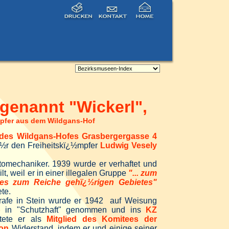
genannt "Wickerl",
mpfer aus dem Wildgans-Hof
 des Wildgans-Hofes Grasbergergasse 4
¿½r den Freiheitskï¿½mpfer
Ludwig Vesely
tomechaniker. 1939 wurde er verhaftet und
lt, weil er in einer illegalen Gruppe
"... zum
nes
zum Reiche gehï¿½rigen Gebietes"
ete.
rafe in Stein wurde er 1942 auf Weisung
b
in "Schutzhaft" genommen und ins
KZ
stete er als
Mitglied des Komitees der
ion
Widerstand, indem er und einige seiner