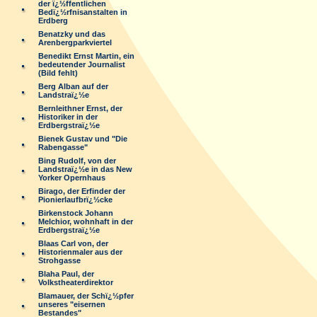
der ï¿½ffentlichen
Bedï¿½rfnisanstalten in
Erdberg
Benatzky und das
Arenbergparkviertel
Benedikt Ernst Martin, ein
bedeutender Journalist
(Bild fehlt)
Berg Alban auf der
Landstraï¿½e
Bernleithner Ernst, der
Historiker in der
Erdbergstraï¿½e
Bienek Gustav und "Die
Rabengasse"
Bing Rudolf, von der
Landstraï¿½e in das New
Yorker Opernhaus
Birago, der Erfinder der
Pionierlaufbrï¿½cke
Birkenstock Johann
Melchior, wohnhaft in der
Erdbergstraï¿½e
Blaas Carl von, der
Historienmaler aus der
Strohgasse
Blaha Paul, der
Volkstheaterdirektor
Blamauer, der Schï¿½pfer
unseres "eisernen
Bestandes"