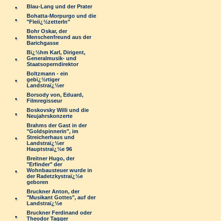
Blau-Lang und der Prater
Bohatta-Morpurgo und die
"Fleiï¿½zetterln"
Bohr Oskar, der
Menschenfreund aus der
Barichgasse
Bï¿½hm Karl, Dirigent,
Generalmusik- und
Staatsoperndirektor
Boltzmann - ein
gebï¿½rtiger
Landstraï¿½er
Borsody von, Eduard,
Filmregisseur
Boskovsky Willi und die
Neujahrskonzerte
Brahms der Gast in der
"Goldspinnerin", im
Streicherhaus und
Landstraï¿½er
Hauptstraï¿½e 96
Breitner Hugo, der
"Erfinder" der
Wohnbausteuer wurde in
der Radetzkystraï¿½e
geboren
Bruckner Anton, der
"Musikant Gottes", auf der
Landstraï¿½e
Bruckner Ferdinand oder
Theodor Tagger