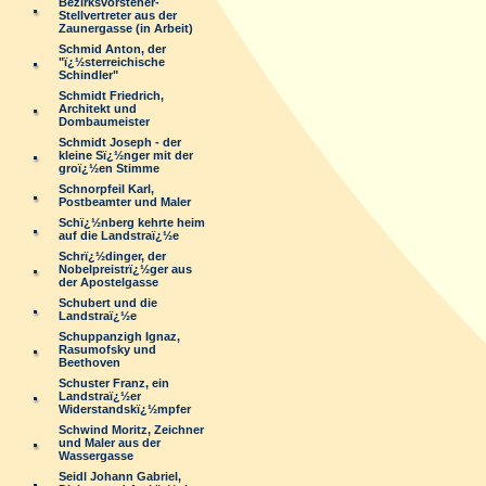
Bezirksvorsteher-
Stellvertreter aus der
Zaunergasse (in Arbeit)
Schmid Anton, der
"ï¿½sterreichische
Schindler"
Schmidt Friedrich,
Architekt und
Dombaumeister
Schmidt Joseph - der
kleine Sï¿½nger mit der
groï¿½en Stimme
Schnorpfeil Karl,
Postbeamter und Maler
Schï¿½nberg kehrte heim
auf die Landstraï¿½e
Schrï¿½dinger, der
Nobelpreistrï¿½ger aus
der Apostelgasse
Schubert und die
Landstraï¿½e
Schuppanzigh Ignaz,
Rasumofsky und
Beethoven
Schuster Franz, ein
Landstraï¿½er
Widerstandskï¿½mpfer
Schwind Moritz, Zeichner
und Maler aus der
Wassergasse
Seidl Johann Gabriel,