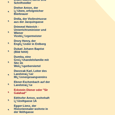
Schriftsteller
Dreher Anton, der
ï¿½ltere, erfolgreicher
Bierbrauer
Drdla, der Violinvirtuose
aus der Jacquingasse
Drimmel Heinrich -
Unterrichtsminister und
Wiener
Vizebï¿½rgermeister
Drory Henry, der
Englï¿½nder in Erdberg
Dukati Johann Baptist
(Bild fehlt)
Dumba, eine
Groï¿½handelsfamilie mit
Sitz im
Weiï¿½gerberviertel
Dworzak Karl, Leiter des
Landstraï¿½er
Mï¿½nnergesangvereins
Ebner-Eschenbach auf der
Landstraï¿½e
Eckstein-Diener oder "Sir
Galahad"
Edthofer Anton, wohnhaft
ï¿½lzeltgasse 1A
Egger-Lienz, der
Historienmaler wohnte in
der Veithgasse