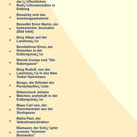
der ï¿½ffentlichen
Bedï¿½rfnisanstalten in
Erdberg
Benatzky und das
Arenbergparkviertel
Benedikt Ernst Martin, ein
bedeutender Journalist
(Bild fehlt)
Berg Alban auf der
Landstraï¿½e
Bernleithner Ernst, der
Historiker in der
Erdbergstraï¿½e
Bienek Gustav und "Die
Rabengasse"
Bing Rudolf, von der
Landstraï¿½e in das New
Yorker Opernhaus
Birago, der Erfinder der
Pionierlaufbrï¿½cke
Birkenstock Johann
Melchior, wohnhaft in der
Erdbergstraï¿½e
Blaas Carl von, der
Historienmaler aus der
Strohgasse
Blaha Paul, der
Volkstheaterdirektor
Blamauer, der Schï¿½pfer
unseres "eisernen
Bestandes"