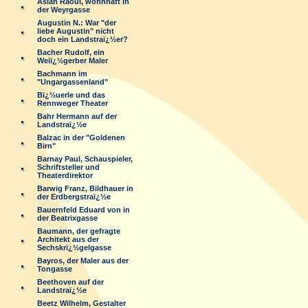
Aslan Raoul, wohnhaft in
der Weyrgasse
Augustin N.: War "der
liebe Augustin" nicht
doch ein Landstraï¿½er?
Bacher Rudolf, ein
Weiï¿½gerber Maler
Bachmann im
"Ungargassenland"
Bï¿½uerle und das
Rennweger Theater
Bahr Hermann auf der
Landstraï¿½e
Balzac in der "Goldenen
Birn"
Barnay Paul, Schauspieler,
Schriftsteller und
Theaterdirektor
Barwig Franz, Bildhauer in
der Erdbergstraï¿½e
Bauernfeld Eduard von in
der Beatrixgasse
Baumann, der gefragte
Architekt aus der
Sechskrï¿½gelgasse
Bayros, der Maler aus der
Tongasse
Beethoven auf der
Landstraï¿½e
Beetz Wilhelm, Gestalter