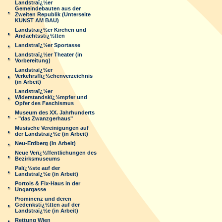
Landstraï¿½er
Gemeindebauten aus der
Zweiten Republik (Unterseite
KUNST AM BAU)
Landstraï¿½er Kirchen und
Andachtsstï¿½tten
Landstraï¿½er Sportasse
Landstraï¿½er Theater (in
Vorbereitung)
Landstraï¿½er
Verkehrsflï¿½chenverzeichnis
(in Arbeit)
Landstraï¿½er
Widerstandskï¿½mpfer und
Opfer des Faschismus
Museum des XX. Jahrhunderts
- "das Zwanzgerhaus"
Musische Vereinigungen auf
der Landstraï¿½e (in Arbeit)
Neu-Erdberg (in Arbeit)
Neue Verï¿½ffentlichungen des
Bezirksmuseums
Palï¿½ste auf der
Landstraï¿½e (in Arbeit)
Portois & Fix-Haus in der
Ungargasse
Prominenz und deren
Gedenkstï¿½tten auf der
Landstraï¿½e (in Arbeit)
Rettung Wien