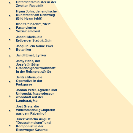
Unterrichtsminister in der
Zweiten Republik
Hyam John, der englische
Kunstreiter am Rennweg
(Bild Hyam fehlt)
Illedits "Joschi", "der"
Fasanviertler
Sozialdemokrat
Jacobi Maria, die
Erdberger Stadtrï¿½tin
Jacquin, ein Name zwei
Botaniker
Jandl Ernst, Lyriker
Jaray Hans, der
Josefstï¿½dter
Grandseigneur wohnhaft
in der Reisnerstraï¿½e
Jeritza Maria, die
Operndiva in der
Parkgasse
Jordan Peter, Agrarier und
Universitï¿½tsprofessor
wohnhaft auf der
Landstraï¿½e
Jost Grete, die
Widerstandskï¿½mpferin
aus dem Rabenhof
Jurek Wilhelm August,
"Deutschmeister" und
Komponist in der
Rennweger Kaserne