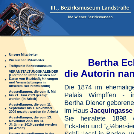
Unsere Mitarbeiter
Bertha Ec
Wir suchen Mitarbeiter
Treffpunkt Bezirksmuseum
die Autorin na
VERANSTALTUNGSKALENDER
(Hier finden Interessenten alle
Daten von Bezirksfï¿½hrungen
und Veranstaltungen in
Die 1874 im ehemalige
unserem Bezirksmuseum)
Ausstellungen, die vom 8. Mai
Palais Wimpffen -
bis 21. Juni 2009 gezeigt
werden (in Arbeit)
Bertha Diener geborene 
Ausstellungen, die vom 11.
September bis 1. November
im Haus
Jacquingasse
2009 gezeigt werden (in Arbeit)
Sie heiratete 1898 d
Ausstellungen, die vom 13.
November 2009 bis 31.
Eckstein und ï¿½bersied
Jï¿½nner 2010 gezeigt werden
(in Arbeit)
Schlï¿½ssl in Baden, w
Unsere Ausstellungen in der