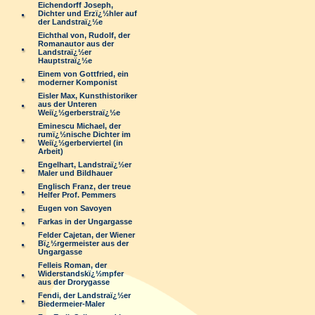
Eichendorff Joseph,
Dichter und Erzï¿½hler auf
der Landstraï¿½e
Eichthal von, Rudolf, der
Romanautor aus der
Landstraï¿½er
Hauptstraï¿½e
Einem von Gottfried, ein
moderner Komponist
Eisler Max, Kunsthistoriker
aus der Unteren
Weiï¿½gerberstraï¿½e
Eminescu Michael, der
rumï¿½nische Dichter im
Weiï¿½gerberviertel (in
Arbeit)
Engelhart, Landstraï¿½er
Maler und Bildhauer
Englisch Franz, der treue
Helfer Prof. Pemmers
Eugen von Savoyen
Farkas in der Ungargasse
Felder Cajetan, der Wiener
Bï¿½rgermeister aus der
Ungargasse
Felleis Roman, der
Widerstandskï¿½mpfer
aus der Drorygasse
Fendi, der Landstraï¿½er
Biedermeier-Maler