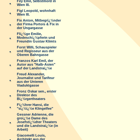
Fey Emil, Selbstmord in
Wien III.
Figl Leopold, wohnhaft
Wien III.
Fix Anton, Mitbegrï¿½nder
der Firma Portois & Fix in
der Ungargasse
Flï¿½ge Emilie,
Modeschï¿½pferin und
Freundin Gustav Klimts
Forst Willi, Schauspieler
und Regisseur aus der
Oberen Bahngasse
Franzos Karl Emil, der
Autor aus "Halb-Asien"
auf der Landstraï¿½e
Freud Alexander,
Journalist und Tarifeur
aus der Unteren
Viaduktgasse
Fronz Oskar sen., erster
Direktor des
Bï¿½rgertheaters
Fï¿½hrer Hansi, die
"sï¿½ï¿½e Klingelfee"
Gessner Adrienne, die
groï¿½e Dame des
Josefstï¿½dter Theaters
und die Landstraï¿½e (in
Arbeit)
Giacomelli Louis,
Architekt aus der