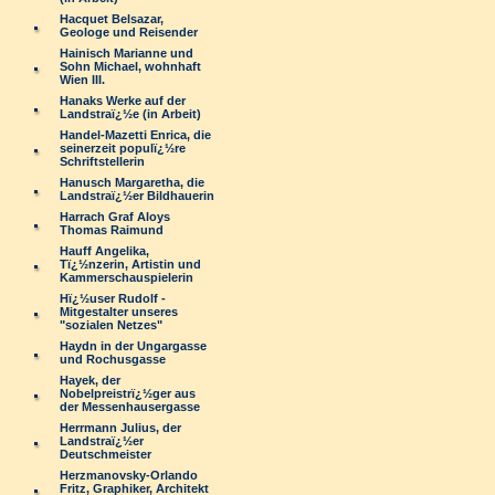
Hacquet Belsazar,
Geologe und Reisender
Hainisch Marianne und
Sohn Michael, wohnhaft
Wien III.
Hanaks Werke auf der
Landstraï¿½e (in Arbeit)
Handel-Mazetti Enrica, die
seinerzeit populï¿½re
Schriftstellerin
Hanusch Margaretha, die
Landstraï¿½er Bildhauerin
Harrach Graf Aloys
Thomas Raimund
Hauff Angelika,
Tï¿½nzerin, Artistin und
Kammerschauspielerin
Hï¿½user Rudolf -
Mitgestalter unseres
"sozialen Netzes"
Haydn in der Ungargasse
und Rochusgasse
Hayek, der
Nobelpreistrï¿½ger aus
der Messenhausergasse
Herrmann Julius, der
Landstraï¿½er
Deutschmeister
Herzmanovsky-Orlando
Fritz, Graphiker, Architekt