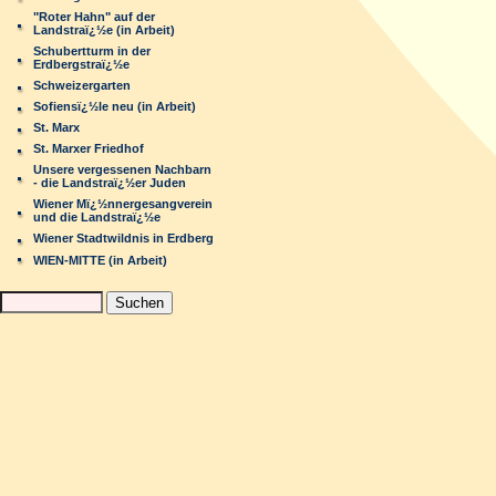
"Roter Hahn" auf der
Landstraï¿½e (in Arbeit)
Schubertturm in der
Erdbergstraï¿½e
Schweizergarten
Sofiensï¿½le neu (in Arbeit)
St. Marx
St. Marxer Friedhof
Unsere vergessenen Nachbarn
- die Landstraï¿½er Juden
Wiener Mï¿½nnergesangverein
und die Landstraï¿½e
Wiener Stadtwildnis in Erdberg
WIEN-MITTE (in Arbeit)