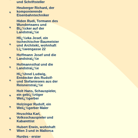
und Schriftsteller
Heuberger Richard, der
komponierende
Eisenbahntechniker
Hiden Rudi, Tormann des
Wunderteams und
Bï¿½cker auf der
Landstraï¿½e
Hlï¿½vka Josef, ein
tschechischer Baumeister
und Architekt, wohnhaft
Lï¿½wengasse 22
Hoffmann Josef und die
Landstraï¿½e
Hofmannsthal und die
Landstraï¿½e
Hï¿½hnel Ludwig,
Entdecker des Rudolf-
und Stefaniesees aus der
Reisnerstraï¿½e
Holt Hans, Schauspieler,
ein gebï¿½rtiger
Weiï¿½gerber
Holzinger Rudolf, ein
Weiï¿½gerber Maler
Hruschka Karl,
Volksschauspieler und
Kabarettist
Hubert Erwin, wohnhaft
Wien 3 und in Mallorca
Hurdes - erster