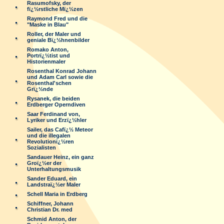
Rasumofsky, der
fï¿½rstliche Mï¿½zen
Raymond Fred und die
"Maske in Blau"
Roller, der Maler und
geniale Bï¿½hnenbilder
Romako Anton,
Portrï¿½tist und
Historienmaler
Rosenthal Konrad Johann
und Adam Carl sowie die
Rosenthal'schen
Grï¿½nde
Rysanek, die beiden
Erdberger Operndiven
Saar Ferdinand von,
Lyriker und Erzï¿½hler
Sailer, das Cafï¿½ Meteor
und die illegalen
Revolutionï¿½ren
Sozialisten
Sandauer Heinz, ein ganz
Groï¿½er der
Unterhaltungsmusik
Sander Eduard, ein
Landstraï¿½er Maler
Schell Maria in Erdberg
Schiffner, Johann
Christian Dr. med
Schmid Anton, der