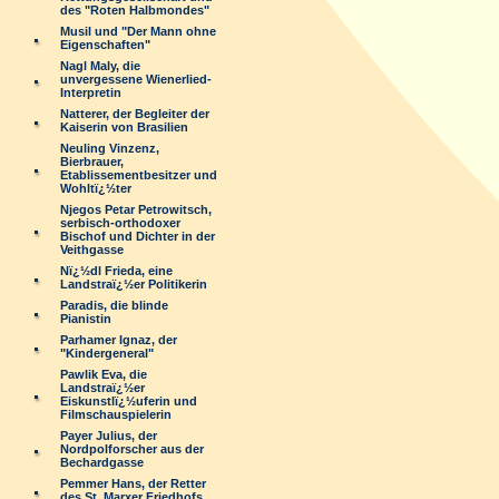
des "Roten Halbmondes"
Musil und "Der Mann ohne
Eigenschaften"
Nagl Maly, die
unvergessene Wienerlied-
Interpretin
Natterer, der Begleiter der
Kaiserin von Brasilien
Neuling Vinzenz,
Bierbrauer,
Etablissementbesitzer und
Wohltï¿½ter
Njegos Petar Petrowitsch,
serbisch-orthodoxer
Bischof und Dichter in der
Veithgasse
Nï¿½dl Frieda, eine
Landstraï¿½er Politikerin
Paradis, die blinde
Pianistin
Parhamer Ignaz, der
"Kindergeneral"
Pawlik Eva, die
Landstraï¿½er
Eiskunstlï¿½uferin und
Filmschauspielerin
Payer Julius, der
Nordpolforscher aus der
Bechardgasse
Pemmer Hans, der Retter
des St. Marxer Friedhofs