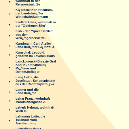
wohnhaft in der
Reisnerstraï¿½e
Kï¿½beck Karl Friedrich,
der Landstraï¿½er
Wirtschaftsfachmann
Kudlich Hans, wohnhaft in
der "Goldenen Birn"
Kuh - der "Sprechsteller"
aus dem
Weiï¿½gerberviertel
Kundmann Carl, Atelier
Landstraï¿½er Gï¿½rtel 3
Kunschak Leopold,
geboren im Laveran-Haus
Lanckoronski-Brzezie Graf
Karl, Kunstsammler,
Mï¿½zen und
Denkmalpfleger
Lang Lotte, die
Josefstadt-Schauspielerin
aus der Radetzkystraï¿½e
Lanner und die
Landstraï¿½e
Lehar Franz, wohnhaft
Marokkanergasse 20
Leherb Helmut, wohnhaft
Wien III
Lehmann Lotte, die
Turandot vom
Arenbergring
Leinfellner Heinz,