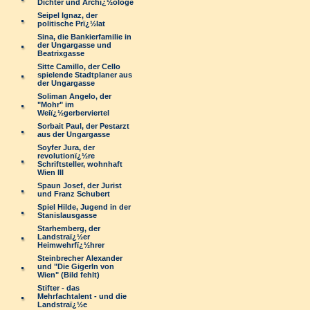
Dichter und Archï¿½ologe
Seipel Ignaz, der
politische Prï¿½lat
Sina, die Bankierfamilie in
der Ungargasse und
Beatrixgasse
Sitte Camillo, der Cello
spielende Stadtplaner aus
der Ungargasse
Soliman Angelo, der
"Mohr" im
Weiï¿½gerberviertel
Sorbait Paul, der Pestarzt
aus der Ungargasse
Soyfer Jura, der
revolutionï¿½re
Schriftsteller, wohnhaft
Wien III
Spaun Josef, der Jurist
und Franz Schubert
Spiel Hilde, Jugend in der
Stanislausgasse
Starhemberg, der
Landstraï¿½er
Heimwehrfï¿½hrer
Steinbrecher Alexander
und "Die Gigerln von
Wien" (Bild fehlt)
Stifter - das
Mehrfachtalent - und die
Landstraï¿½e