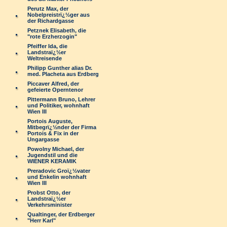
Perutz Max, der
Nobelpreistrï¿½ger aus
der Richardgasse
Petznek Elisabeth, die
"rote Erzherzogin"
Pfeiffer Ida, die
Landstraï¿½er
Weltreisende
Philipp Gunther alias Dr.
med. Placheta aus Erdberg
Piccaver Alfred, der
gefeierte Operntenor
Pittermann Bruno, Lehrer
und Politiker, wohnhaft
Wien III
Portois Auguste,
Mitbegrï¿½nder der Firma
Portois & Fix in der
Ungargasse
Powolny Michael, der
Jugendstil und die
WIENER KERAMIK
Preradovic Groï¿½vater
und Enkelin wohnhaft
Wien III
Probst Otto, der
Landstraï¿½er
Verkehrsminister
Qualtinger, der Erdberger
"Herr Karl"