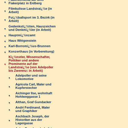
Fiakerplatz in Erdberg
Filmkulisse Landstraï¿½e (in
Arbeit)
Fuï¿½ballsport im 3. Bezirk (in
Arbeit)
Gedenkstï¿½tten, Hauszeichen
und Denkmï¿½ler (in Arbeit)
Hauptmï¿½nzamt
Haus Wittgenstein
Karl-Borromï¿½us-Brunnen
Konzerthaus (in Vorbereitung)
Kï¿½nstler, Wissenschafter,
Politiker und andere
Prominente auf der
Landstraï¿½e (von Adelpoller
bis Zwerenz: in Arbeit)
Adelpoller und seine
Lokomotive
Agricola Carl, Maler und
Kupferstecher
Aichinger Ilse, wohnhaft
Hohlweggasse 1
Althan, Graf Gundacker
Andri Ferdinand, Maler
und Graphiker
Aschbach Joseph, der
Historiker aus der
Lagergasse