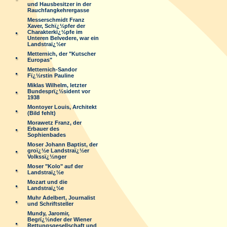
und Hausbesitzer in der
Rauchfangkehrergasse
Messerschmidt Franz
Xaver, Schï¿½pfer der
Charakterkï¿½pfe im
Unteren Belvedere, war ein
Landstraï¿½er
Metternich, der "Kutscher
Europas"
Metternich-Sandor
Fï¿½rstin Pauline
Miklas Wilhelm, letzter
Bundesprï¿½sident vor
1938
Montoyer Louis, Architekt
(Bild fehlt)
Morawetz Franz, der
Erbauer des
Sophienbades
Moser Johann Baptist, der
groï¿½e Landstraï¿½er
Volkssï¿½nger
Moser "Kolo" auf der
Landstraï¿½e
Mozart und die
Landstraï¿½e
Muhr Adelbert, Journalist
und Schriftsteller
Mundy, Jaromir,
Begrï¿½nder der Wiener
Rettungsgesellschaft und