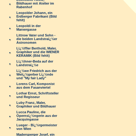
Bildhauer mit Atelier im
Rabenhof
Leopolder Johann, ein
Erdberger Fabrikant (Bild
fehlt)
Leopoldi in der
Marxergasse
Littrow Vater und Sohn -
die beiden Landstraï¿½er
Astronomen
Lï¿½ffler Berthold, Maler,
Graphiker und die WIENER
KERAMIK (Bild fehlt)
Lï¿½hner-Beda auf der
Landstraï¿½e
Lï¿½we Friedrich aus der
Weiï¿½gerber Lï¿½nde
und "My fair Lady"
Lorens Carl, Komponist
aus dem Fasanviertel
Lothar Ernst, Schriftsteller
und Regisseur
Luby Franz, Maler,
Graphiker und Bildhauer
Lucca Pauline, die
Opernsï¿½ngerin aus der
Jacquingasse
Lueger - Bï¿½rgermeister
von Wien
Madersperger Josef, ein