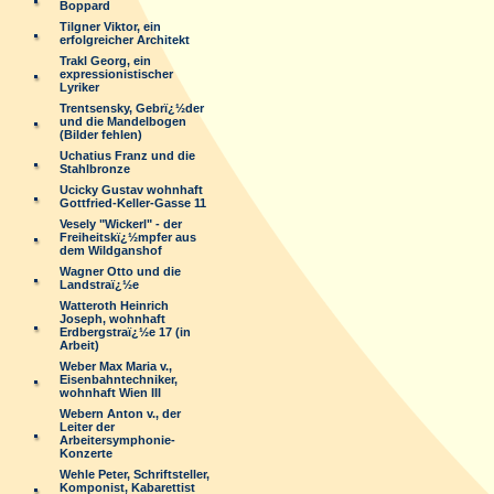
Boppard
Tilgner Viktor, ein
erfolgreicher Architekt
Trakl Georg, ein
expressionistischer
Lyriker
Trentsensky, Gebrï¿½der
und die Mandelbogen
(Bilder fehlen)
Uchatius Franz und die
Stahlbronze
Ucicky Gustav wohnhaft
Gottfried-Keller-Gasse 11
Vesely "Wickerl" - der
Freiheitskï¿½mpfer aus
dem Wildganshof
Wagner Otto und die
Landstraï¿½e
Watteroth Heinrich
Joseph, wohnhaft
Erdbergstraï¿½e 17 (in
Arbeit)
Weber Max Maria v.,
Eisenbahntechniker,
wohnhaft Wien III
Webern Anton v., der
Leiter der
Arbeitersymphonie-
Konzerte
Wehle Peter, Schriftsteller,
Komponist, Kabarettist