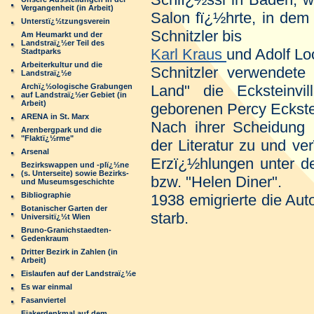
Vergangenheit (in Arbeit)
Salon fï¿½hrte, in dem
Unterstï¿½tzungsverein
Schnitzler bis
Am Heumarkt und der
Landstraï¿½er Teil des
Karl Kraus
und Adolf Lo
Stadtparks
Arbeiterkultur und die
Schnitzler verwendete
Landstraï¿½e
Archï¿½ologische Grabungen
Land" die Ecksteinv
auf Landstraï¿½er Gebiet (in
Arbeit)
geborenen Percy Eckstei
ARENA in St. Marx
Nach ihrer Scheidung 
Arenbergpark und die
"Flaktï¿½rme"
der Literatur zu und ve
Arsenal
Erzï¿½hlungen unter d
Bezirkswappen und -plï¿½ne
(s. Unterseite) sowie Bezirks-
bzw. "Helen Diner".
und Museumsgeschichte
Bibliographie
1938 emigrierte die Aut
Botanischer Garten der
starb.
Universitï¿½t Wien
Bruno-Granichstaedten-
Gedenkraum
Dritter Bezirk in Zahlen (in
Arbeit)
Eislaufen auf der Landstraï¿½e
Es war einmal
Fasanviertel
Fiakerdenkmal auf dem