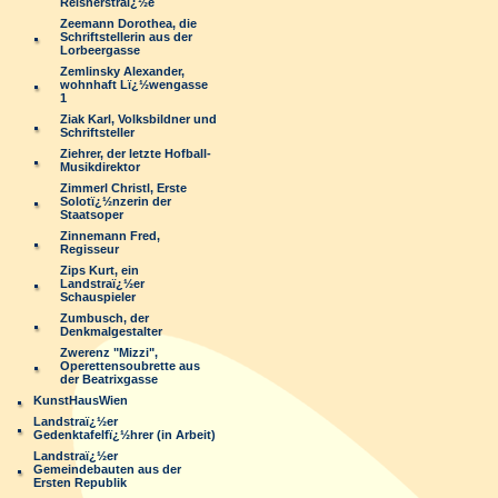
Reisnerstraï¿½e
Zeemann Dorothea, die
Schriftstellerin aus der
Lorbeergasse
Zemlinsky Alexander,
wohnhaft Lï¿½wengasse
1
Ziak Karl, Volksbildner und
Schriftsteller
Ziehrer, der letzte Hofball-
Musikdirektor
Zimmerl Christl, Erste
Solotï¿½nzerin der
Staatsoper
Zinnemann Fred,
Regisseur
Zips Kurt, ein
Landstraï¿½er
Schauspieler
Zumbusch, der
Denkmalgestalter
Zwerenz "Mizzi",
Operettensoubrette aus
der Beatrixgasse
KunstHausWien
Landstraï¿½er
Gedenktafelfï¿½hrer (in Arbeit)
Landstraï¿½er
Gemeindebauten aus der
Ersten Republik