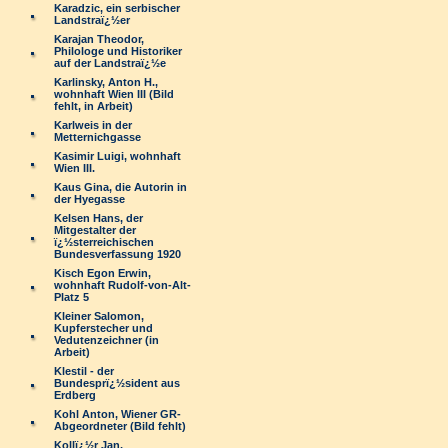
Karadzic, ein serbischer
Landstraï¿½er
Karajan Theodor,
Philologe und Historiker
auf der Landstraï¿½e
Karlinsky, Anton H.,
wohnhaft Wien III (Bild
fehlt, in Arbeit)
Karlweis in der
Metternichgasse
Kasimir Luigi, wohnhaft
Wien III.
Kaus Gina, die Autorin in
der Hyegasse
Kelsen Hans, der
Mitgestalter der
ï¿½sterreichischen
Bundesverfassung 1920
Kisch Egon Erwin,
wohnhaft Rudolf-von-Alt-
Platz 5
Kleiner Salomon,
Kupferstecher und
Vedutenzeichner (in
Arbeit)
Klestil - der
Bundesprï¿½sident aus
Erdberg
Kohl Anton, Wiener GR-
Abgeordneter (Bild fehlt)
Kollï¿½r Jan,