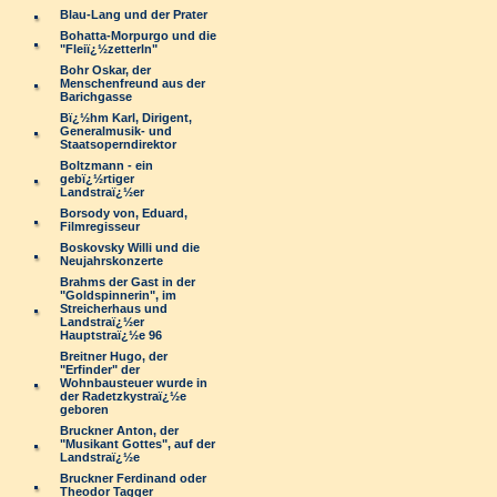
Blau-Lang und der Prater
Bohatta-Morpurgo und die
"Fleiï¿½zetterln"
Bohr Oskar, der
Menschenfreund aus der
Barichgasse
Bï¿½hm Karl, Dirigent,
Generalmusik- und
Staatsoperndirektor
Boltzmann - ein
gebï¿½rtiger
Landstraï¿½er
Borsody von, Eduard,
Filmregisseur
Boskovsky Willi und die
Neujahrskonzerte
Brahms der Gast in der
"Goldspinnerin", im
Streicherhaus und
Landstraï¿½er
Hauptstraï¿½e 96
Breitner Hugo, der
"Erfinder" der
Wohnbausteuer wurde in
der Radetzkystraï¿½e
geboren
Bruckner Anton, der
"Musikant Gottes", auf der
Landstraï¿½e
Bruckner Ferdinand oder
Theodor Tagger