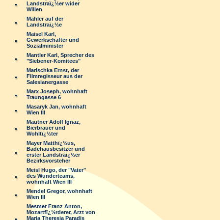
Landstraï¿½er wider
Willen
Mahler auf der
Landstraï¿½e
Maisel Karl,
Gewerkschafter und
Sozialminister
Mantler Karl, Sprecher des
"Siebener-Komitees"
Marischka Ernst, der
Filmregisseur aus der
Salesianergasse
Marx Joseph, wohnhaft
Traungasse 6
Masaryk Jan, wohnhaft
Wien III
Mautner Adolf Ignaz,
Bierbrauer und
Wohltï¿½ter
Mayer Matthï¿½us,
Badehausbesitzer und
erster Landstraï¿½er
Bezirksvorsteher
Meisl Hugo, der "Vater"
des Wunderteams,
wohnhaft Wien III
Mendel Gregor, wohnhaft
Wien III
Mesmer Franz Anton,
Mozartfï¿½rderer, Arzt von
Maria Theresia Paradis