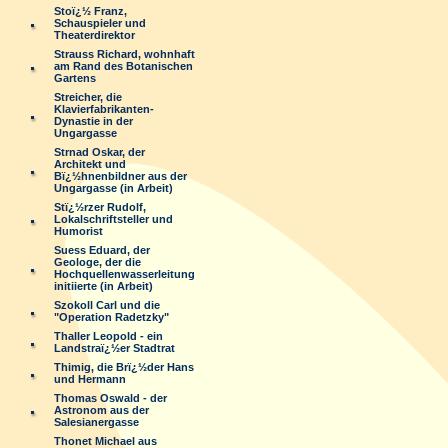
Stoï¿½ Franz,
Schauspieler und
Theaterdirektor
Strauss Richard, wohnhaft
am Rand des Botanischen
Gartens
Streicher, die
Klavierfabrikanten-
Dynastie in der
Ungargasse
Strnad Oskar, der
Architekt und
Bï¿½hnenbildner aus der
Ungargasse (in Arbeit)
Stï¿½rzer Rudolf,
Lokalschriftsteller und
Humorist
Suess Eduard, der
Geologe, der die
Hochquellenwasserleitung
initiierte (in Arbeit)
Szokoll Carl und die
"Operation Radetzky"
Thaller Leopold - ein
Landstraï¿½er Stadtrat
Thimig, die Brï¿½der Hans
und Hermann
Thomas Oswald - der
Astronom aus der
Salesianergasse
Thonet Michael aus