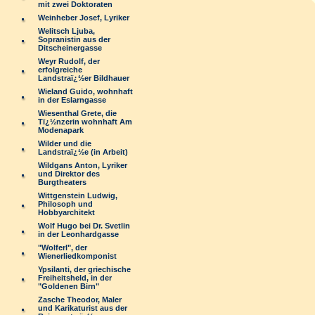
mit zwei Doktoraten
Weinheber Josef, Lyriker
Welitsch Ljuba,
Sopranistin aus der
Ditscheinergasse
Weyr Rudolf, der
erfolgreiche
Landstraï¿½er Bildhauer
Wieland Guido, wohnhaft
in der Eslarngasse
Wiesenthal Grete, die
Tï¿½nzerin wohnhaft Am
Modenapark
Wilder und die
Landstraï¿½e (in Arbeit)
Wildgans Anton, Lyriker
und Direktor des
Burgtheaters
Wittgenstein Ludwig,
Philosoph und
Hobbyarchitekt
Wolf Hugo bei Dr. Svetlin
in der Leonhardgasse
"Wolferl", der
Wienerliedkomponist
Ypsilanti, der griechische
Freiheitsheld, in der
"Goldenen Birn"
Zasche Theodor, Maler
und Karikaturist aus der