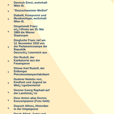
Deutsch Ernst, wohnhaft
Wien III.
"Deutschmeister-Wolferl"
Diabelli, Komponist und
Musikverleger, wohnhaft
Wien III.
Dingelstedt Franz
erï¿½ffnete am 25. Mai
1869 die Wiener
Staatsoper
Dinghofer Franz rief am
12. November 1918 von
der Parlamentsrampe die
Republik
Deutschï¿½sterreich aus
Dirr Rudolf, der
Karikaturist aus der
Fasangasse
Ditmar Karl Rudolf, der
Erdberger
Petroleumlampenfabrikant
Doderer Heimito von,
Kindheit und Jugend im
Weiï¿½gerberviertel
Donner Georg Raphael auf
der Landstraï¿½e
Door Anton alias Doctor,
Konzertpianist (Foto fehlt)
Dopsch Alfons, Historiker
in der Ungargasse
Drach Albert, Jurist und