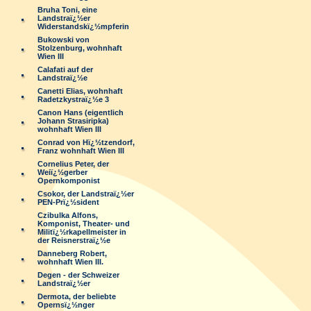
Bruha Toni, eine
Landstraï¿½er
Widerstandskï¿½mpferin
Bukowski von
Stolzenburg, wohnhaft
Wien III
Calafati auf der
Landstraï¿½e
Canetti Elias, wohnhaft
Radetzkystraï¿½e 3
Canon Hans (eigentlich
Johann Strasiripka)
wohnhaft Wien III
Conrad von Hï¿½tzendorf,
Franz wohnhaft Wien III
Cornelius Peter, der
Weiï¿½gerber
Opernkomponist
Csokor, der Landstraï¿½er
PEN-Prï¿½sident
Czibulka Alfons,
Komponist, Theater- und
Militï¿½rkapellmeister in
der Reisnerstraï¿½e
Danneberg Robert,
wohnhaft Wien III.
Degen - der Schweizer
Landstraï¿½er
Dermota, der beliebte
Opernsï¿½nger