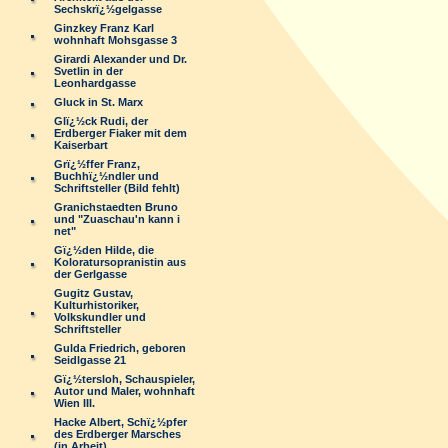
Sechskrï¿½gelgasse
Ginzkey Franz Karl
wohnhaft Mohsgasse 3
Girardi Alexander und Dr.
Svetlin in der
Leonhardgasse
Gluck in St. Marx
Glï¿½ck Rudi, der
Erdberger Fiaker mit dem
Kaiserbart
Grï¿½ffer Franz,
Buchhï¿½ndler und
Schriftsteller (Bild fehlt)
Granichstaedten Bruno
und "Zuaschau'n kann i
net"
Gï¿½den Hilde, die
Koloratursopranistin aus
der Gerlgasse
Gugitz Gustav,
Kulturhistoriker,
Volkskundler und
Schriftsteller
Gulda Friedrich, geboren
Seidlgasse 21
Gï¿½tersloh, Schauspieler,
Autor und Maler, wohnhaft
Wien III.
Hacke Albert, Schï¿½pfer
des Erdberger Marsches
(in Arbeit)