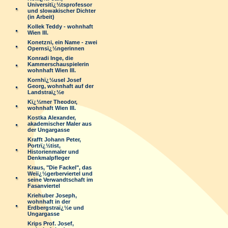
Universitï¿½tsprofessor
und slowakischer Dichter
(in Arbeit)
Kollek Teddy - wohnhaft
Wien III.
Konetzni, ein Name - zwei
Opernsï¿½ngerinnen
Konradi Inge, die
Kammerschauspielerin
wohnhaft Wien III.
Kornhï¿½usel Josef
Georg, wohnhaft auf der
Landstraï¿½e
Kï¿½rner Theodor,
wohnhaft Wien III.
Kostka Alexander,
akademischer Maler aus
der Ungargasse
Krafft Johann Peter,
Portrï¿½tist,
Historienmaler und
Denkmalpfleger
Kraus, "Die Fackel", das
Weiï¿½gerberviertel und
seine Verwandtschaft im
Fasanviertel
Kriehuber Joseph,
wohnhaft in der
Erdbergstraï¿½e und
Ungargasse
Krips Prof. Josef,