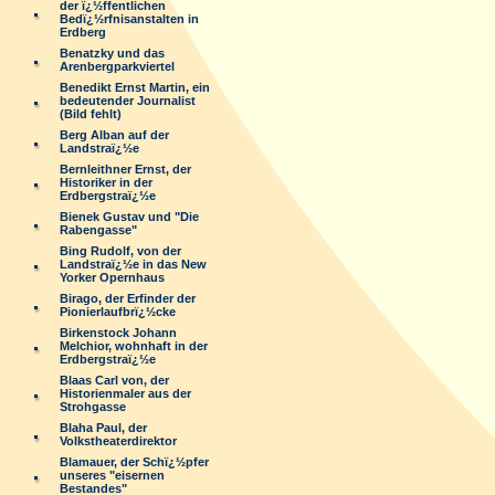
der ï¿½ffentlichen
Bedï¿½rfnisanstalten in
Erdberg
Benatzky und das
Arenbergparkviertel
Benedikt Ernst Martin, ein
bedeutender Journalist
(Bild fehlt)
Berg Alban auf der
Landstraï¿½e
Bernleithner Ernst, der
Historiker in der
Erdbergstraï¿½e
Bienek Gustav und "Die
Rabengasse"
Bing Rudolf, von der
Landstraï¿½e in das New
Yorker Opernhaus
Birago, der Erfinder der
Pionierlaufbrï¿½cke
Birkenstock Johann
Melchior, wohnhaft in der
Erdbergstraï¿½e
Blaas Carl von, der
Historienmaler aus der
Strohgasse
Blaha Paul, der
Volkstheaterdirektor
Blamauer, der Schï¿½pfer
unseres "eisernen
Bestandes"