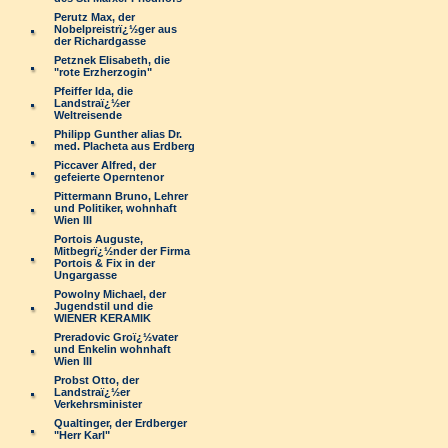
Perutz Max, der
Nobelpreistrï¿½ger aus
der Richardgasse
Petznek Elisabeth, die
"rote Erzherzogin"
Pfeiffer Ida, die
Landstraï¿½er
Weltreisende
Philipp Gunther alias Dr.
med. Placheta aus Erdberg
Piccaver Alfred, der
gefeierte Operntenor
Pittermann Bruno, Lehrer
und Politiker, wohnhaft
Wien III
Portois Auguste,
Mitbegrï¿½nder der Firma
Portois & Fix in der
Ungargasse
Powolny Michael, der
Jugendstil und die
WIENER KERAMIK
Preradovic Groï¿½vater
und Enkelin wohnhaft
Wien III
Probst Otto, der
Landstraï¿½er
Verkehrsminister
Qualtinger, der Erdberger
"Herr Karl"