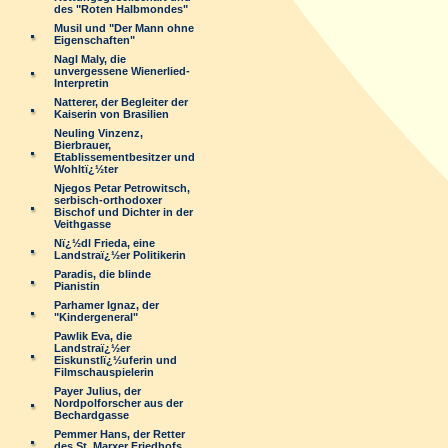
des "Roten Halbmondes"
Musil und "Der Mann ohne
Eigenschaften"
Nagl Maly, die
unvergessene Wienerlied-
Interpretin
Natterer, der Begleiter der
Kaiserin von Brasilien
Neuling Vinzenz,
Bierbrauer,
Etablissementbesitzer und
Wohltï¿½ter
Njegos Petar Petrowitsch,
serbisch-orthodoxer
Bischof und Dichter in der
Veithgasse
Nï¿½dl Frieda, eine
Landstraï¿½er Politikerin
Paradis, die blinde
Pianistin
Parhamer Ignaz, der
"Kindergeneral"
Pawlik Eva, die
Landstraï¿½er
Eiskunstlï¿½uferin und
Filmschauspielerin
Payer Julius, der
Nordpolforscher aus der
Bechardgasse
Pemmer Hans, der Retter
des St. Marxer Friedhofs