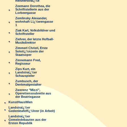
Reisnerstraï¿½e
Zeemann Dorothea, die
Schriftstellerin aus der
Lorbeergasse
Zemlinsky Alexander,
wohnhaft Lï¿½wengasse
1
Ziak Karl, Volksbildner und
Schriftsteller
Ziehrer, der letzte Hofball-
Musikdirektor
Zimmerl Christl, Erste
Solotï¿½nzerin der
Staatsoper
Zinnemann Fred,
Regisseur
Zips Kurt, ein
Landstraï¿½er
Schauspieler
Zumbusch, der
Denkmalgestalter
Zwerenz "Mizzi",
Operettensoubrette aus
der Beatrixgasse
KunstHausWien
Landstraï¿½er
Gedenktafelfï¿½hrer (in Arbeit)
Landstraï¿½er
Gemeindebauten aus der
Ersten Republik