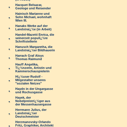
Hacquet Belsazar,
Geologe und Reisender
Hainisch Marianne und
Sohn Michael, wohnhaft
Wien III.
Hanaks Werke auf der
Landstraï¿½e (in Arbeit)
Handel-Mazetti Enrica, die
seinerzeit populï¿½re
Schriftstellerin
Hanusch Margaretha, die
Landstraï¿½er Bildhauerin
Harrach Graf Aloys
Thomas Raimund
Hauff Angelika,
Tï¿½nzerin, Artistin und
Kammerschauspielerin
Hï¿½user Rudolf -
Mitgestalter unseres
"sozialen Netzes"
Haydn in der Ungargasse
und Rochusgasse
Hayek, der
Nobelpreistrï¿½ger aus
der Messenhausergasse
Herrmann Julius, der
Landstraï¿½er
Deutschmeister
Herzmanovsky-Orlando
Fritz, Graphiker, Architekt