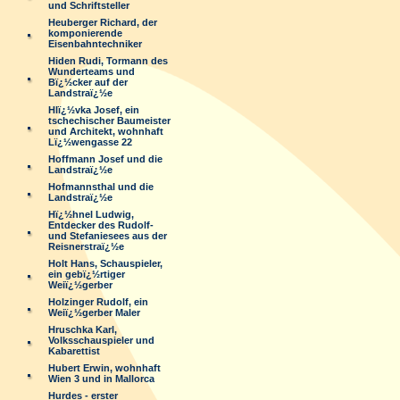
und Schriftsteller
Heuberger Richard, der
komponierende
Eisenbahntechniker
Hiden Rudi, Tormann des
Wunderteams und
Bï¿½cker auf der
Landstraï¿½e
Hlï¿½vka Josef, ein
tschechischer Baumeister
und Architekt, wohnhaft
Lï¿½wengasse 22
Hoffmann Josef und die
Landstraï¿½e
Hofmannsthal und die
Landstraï¿½e
Hï¿½hnel Ludwig,
Entdecker des Rudolf-
und Stefaniesees aus der
Reisnerstraï¿½e
Holt Hans, Schauspieler,
ein gebï¿½rtiger
Weiï¿½gerber
Holzinger Rudolf, ein
Weiï¿½gerber Maler
Hruschka Karl,
Volksschauspieler und
Kabarettist
Hubert Erwin, wohnhaft
Wien 3 und in Mallorca
Hurdes - erster