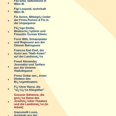
Fey Emil, Selbstmord in
Wien III.
Figl Leopold, wohnhaft
Wien III.
Fix Anton, Mitbegrï¿½nder
der Firma Portois & Fix in
der Ungargasse
Flï¿½ge Emilie,
Modeschï¿½pferin und
Freundin Gustav Klimts
Forst Willi, Schauspieler
und Regisseur aus der
Oberen Bahngasse
Franzos Karl Emil, der
Autor aus "Halb-Asien"
auf der Landstraï¿½e
Freud Alexander,
Journalist und Tarifeur
aus der Unteren
Viaduktgasse
Fronz Oskar sen., erster
Direktor des
Bï¿½rgertheaters
Fï¿½hrer Hansi, die
"sï¿½ï¿½e Klingelfee"
Gessner Adrienne, die
groï¿½e Dame des
Josefstï¿½dter Theaters
und die Landstraï¿½e (in
Arbeit)
Giacomelli Louis,
Architekt aus der