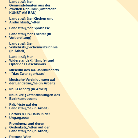
Landstraï¿½er
Gemeindebauten aus der
Zweiten Republik (Unterseite
KUNST AM BAU)
Landstraï¿½er Kirchen und
Andachtsstï¿½tten
Landstraï¿½er Sportasse
Landstraï¿½er Theater (in
Vorbereitung)
Landstraï¿½er
Verkehrsflï¿½chenverzeichnis
(in Arbeit)
Landstraï¿½er
Widerstandskï¿½mpfer und
Opfer des Faschismus
Museum des XX. Jahrhunderts
- "das Zwanzgerhaus"
Musische Vereinigungen auf
der Landstraï¿½e (in Arbeit)
Neu-Erdberg (in Arbeit)
Neue Verï¿½ffentlichungen des
Bezirksmuseums
Palï¿½ste auf der
Landstraï¿½e (in Arbeit)
Portois & Fix-Haus in der
Ungargasse
Prominenz und deren
Gedenkstï¿½tten auf der
Landstraï¿½e (in Arbeit)
Rettung Wien