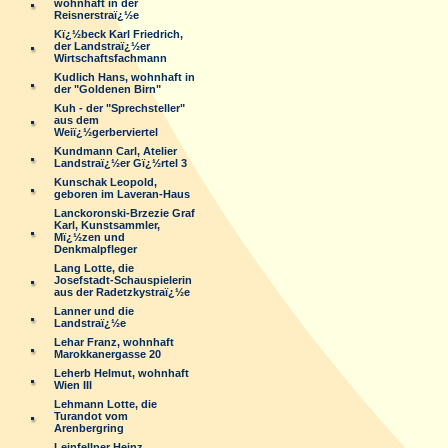
wohnhaft in der
Reisnerstraï¿½e
Kï¿½beck Karl Friedrich,
der Landstraï¿½er
Wirtschaftsfachmann
Kudlich Hans, wohnhaft in
der "Goldenen Birn"
Kuh - der "Sprechsteller"
aus dem
Weiï¿½gerberviertel
Kundmann Carl, Atelier
Landstraï¿½er Gï¿½rtel 3
Kunschak Leopold,
geboren im Laveran-Haus
Lanckoronski-Brzezie Graf
Karl, Kunstsammler,
Mï¿½zen und
Denkmalpfleger
Lang Lotte, die
Josefstadt-Schauspielerin
aus der Radetzkystraï¿½e
Lanner und die
Landstraï¿½e
Lehar Franz, wohnhaft
Marokkanergasse 20
Leherb Helmut, wohnhaft
Wien III
Lehmann Lotte, die
Turandot vom
Arenbergring
Leinfellner Heinz,