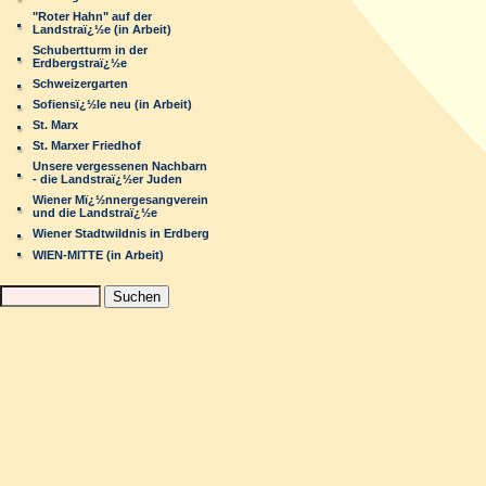
"Roter Hahn" auf der
Landstraï¿½e (in Arbeit)
Schubertturm in der
Erdbergstraï¿½e
Schweizergarten
Sofiensï¿½le neu (in Arbeit)
St. Marx
St. Marxer Friedhof
Unsere vergessenen Nachbarn
- die Landstraï¿½er Juden
Wiener Mï¿½nnergesangverein
und die Landstraï¿½e
Wiener Stadtwildnis in Erdberg
WIEN-MITTE (in Arbeit)