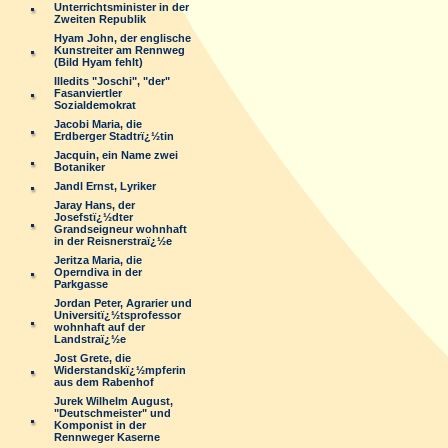
Unterrichtsminister in der
Zweiten Republik
Hyam John, der englische
Kunstreiter am Rennweg
(Bild Hyam fehlt)
Illedits "Joschi", "der"
Fasanviertler
Sozialdemokrat
Jacobi Maria, die
Erdberger Stadtrï¿½tin
Jacquin, ein Name zwei
Botaniker
Jandl Ernst, Lyriker
Jaray Hans, der
Josefstï¿½dter
Grandseigneur wohnhaft
in der Reisnerstraï¿½e
Jeritza Maria, die
Operndiva in der
Parkgasse
Jordan Peter, Agrarier und
Universitï¿½tsprofessor
wohnhaft auf der
Landstraï¿½e
Jost Grete, die
Widerstandskï¿½mpferin
aus dem Rabenhof
Jurek Wilhelm August,
"Deutschmeister" und
Komponist in der
Rennweger Kaserne