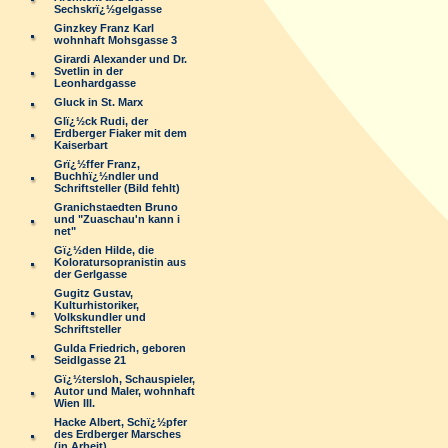
Sechskrï¿½gelgasse
Ginzkey Franz Karl
wohnhaft Mohsgasse 3
Girardi Alexander und Dr.
Svetlin in der
Leonhardgasse
Gluck in St. Marx
Glï¿½ck Rudi, der
Erdberger Fiaker mit dem
Kaiserbart
Grï¿½ffer Franz,
Buchhï¿½ndler und
Schriftsteller (Bild fehlt)
Granichstaedten Bruno
und "Zuaschau'n kann i
net"
Gï¿½den Hilde, die
Koloratursopranistin aus
der Gerlgasse
Gugitz Gustav,
Kulturhistoriker,
Volkskundler und
Schriftsteller
Gulda Friedrich, geboren
Seidlgasse 21
Gï¿½tersloh, Schauspieler,
Autor und Maler, wohnhaft
Wien III.
Hacke Albert, Schï¿½pfer
des Erdberger Marsches
(in Arbeit)