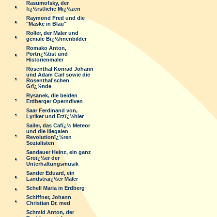
Rasumofsky, der
fï¿½rstliche Mï¿½zen
Raymond Fred und die
"Maske in Blau"
Roller, der Maler und
geniale Bï¿½hnenbilder
Romako Anton,
Portrï¿½tist und
Historienmaler
Rosenthal Konrad Johann
und Adam Carl sowie die
Rosenthal'schen
Grï¿½nde
Rysanek, die beiden
Erdberger Operndiven
Saar Ferdinand von,
Lyriker und Erzï¿½hler
Sailer, das Cafï¿½ Meteor
und die illegalen
Revolutionï¿½ren
Sozialisten
Sandauer Heinz, ein ganz
Groï¿½er der
Unterhaltungsmusik
Sander Eduard, ein
Landstraï¿½er Maler
Schell Maria in Erdberg
Schiffner, Johann
Christian Dr. med
Schmid Anton, der