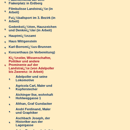
Fiakerplatz in Erdberg
Filmkulisse Landstraï¿½e (in
Arbeit)
Fuï¿½ballsport im 3. Bezirk (in
Arbeit)
Gedenkstï¿½tten, Hauszeichen
und Denkmï¿½ler (in Arbeit)
Hauptmï¿½nzamt
Haus Wittgenstein
Karl-Borromï¿½us-Brunnen
Konzerthaus (in Vorbereitung)
Kï¿½nstler, Wissenschafter,
Politiker und andere
Prominente auf der
Landstraï¿½e (von Adelpoller
bis Zwerenz: in Arbeit)
Adelpoller und seine
Lokomotive
Agricola Carl, Maler und
Kupferstecher
Aichinger Ilse, wohnhaft
Hohlweggasse 1
Althan, Graf Gundacker
Andri Ferdinand, Maler
und Graphiker
Aschbach Joseph, der
Historiker aus der
Lagergasse