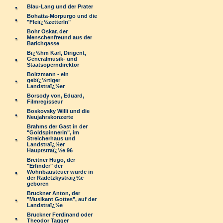
Blau-Lang und der Prater
Bohatta-Morpurgo und die
"Fleiï¿½zetterln"
Bohr Oskar, der
Menschenfreund aus der
Barichgasse
Bï¿½hm Karl, Dirigent,
Generalmusik- und
Staatsoperndirektor
Boltzmann - ein
gebï¿½rtiger
Landstraï¿½er
Borsody von, Eduard,
Filmregisseur
Boskovsky Willi und die
Neujahrskonzerte
Brahms der Gast in der
"Goldspinnerin", im
Streicherhaus und
Landstraï¿½er
Hauptstraï¿½e 96
Breitner Hugo, der
"Erfinder" der
Wohnbausteuer wurde in
der Radetzkystraï¿½e
geboren
Bruckner Anton, der
"Musikant Gottes", auf der
Landstraï¿½e
Bruckner Ferdinand oder
Theodor Tagger