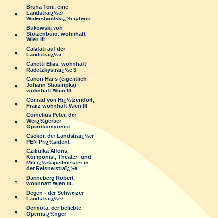
Bruha Toni, eine
Landstraï¿½er
Widerstandskï¿½mpferin
Bukowski von
Stolzenburg, wohnhaft
Wien III
Calafati auf der
Landstraï¿½e
Canetti Elias, wohnhaft
Radetzkystraï¿½e 3
Canon Hans (eigentlich
Johann Strasiripka)
wohnhaft Wien III
Conrad von Hï¿½tzendorf,
Franz wohnhaft Wien III
Cornelius Peter, der
Weiï¿½gerber
Opernkomponist
Csokor, der Landstraï¿½er
PEN-Prï¿½sident
Czibulka Alfons,
Komponist, Theater- und
Militï¿½rkapellmeister in
der Reisnerstraï¿½e
Danneberg Robert,
wohnhaft Wien III.
Degen - der Schweizer
Landstraï¿½er
Dermota, der beliebte
Opernsï¿½nger