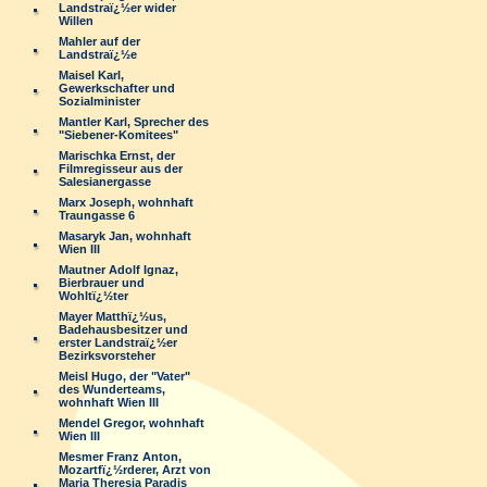
Landstraï¿½er wider
Willen
Mahler auf der
Landstraï¿½e
Maisel Karl,
Gewerkschafter und
Sozialminister
Mantler Karl, Sprecher des
"Siebener-Komitees"
Marischka Ernst, der
Filmregisseur aus der
Salesianergasse
Marx Joseph, wohnhaft
Traungasse 6
Masaryk Jan, wohnhaft
Wien III
Mautner Adolf Ignaz,
Bierbrauer und
Wohltï¿½ter
Mayer Matthï¿½us,
Badehausbesitzer und
erster Landstraï¿½er
Bezirksvorsteher
Meisl Hugo, der "Vater"
des Wunderteams,
wohnhaft Wien III
Mendel Gregor, wohnhaft
Wien III
Mesmer Franz Anton,
Mozartfï¿½rderer, Arzt von
Maria Theresia Paradis