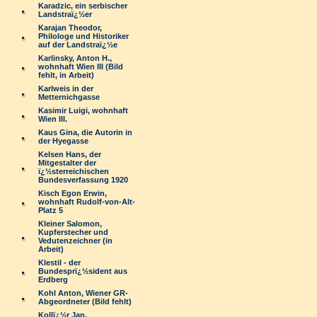
Karadzic, ein serbischer
Landstraï¿½er
Karajan Theodor,
Philologe und Historiker
auf der Landstraï¿½e
Karlinsky, Anton H.,
wohnhaft Wien III (Bild
fehlt, in Arbeit)
Karlweis in der
Metternichgasse
Kasimir Luigi, wohnhaft
Wien III.
Kaus Gina, die Autorin in
der Hyegasse
Kelsen Hans, der
Mitgestalter der
ï¿½sterreichischen
Bundesverfassung 1920
Kisch Egon Erwin,
wohnhaft Rudolf-von-Alt-
Platz 5
Kleiner Salomon,
Kupferstecher und
Vedutenzeichner (in
Arbeit)
Klestil - der
Bundesprï¿½sident aus
Erdberg
Kohl Anton, Wiener GR-
Abgeordneter (Bild fehlt)
Kollï¿½r Jan,