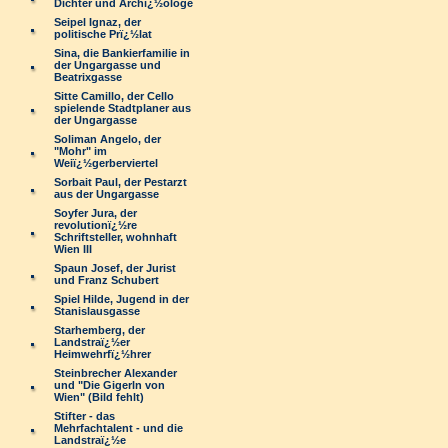
Dichter und Archï¿½ologe
Seipel Ignaz, der
politische Prï¿½lat
Sina, die Bankierfamilie in
der Ungargasse und
Beatrixgasse
Sitte Camillo, der Cello
spielende Stadtplaner aus
der Ungargasse
Soliman Angelo, der
"Mohr" im
Weiï¿½gerberviertel
Sorbait Paul, der Pestarzt
aus der Ungargasse
Soyfer Jura, der
revolutionï¿½re
Schriftsteller, wohnhaft
Wien III
Spaun Josef, der Jurist
und Franz Schubert
Spiel Hilde, Jugend in der
Stanislausgasse
Starhemberg, der
Landstraï¿½er
Heimwehrfï¿½hrer
Steinbrecher Alexander
und "Die Gigerln von
Wien" (Bild fehlt)
Stifter - das
Mehrfachtalent - und die
Landstraï¿½e