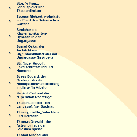
Stoï¿½ Franz,
Schauspieler und
Theaterdirektor
Strauss Richard, wohnhaft
am Rand des Botanischen
Gartens
Streicher, die
Klavierfabrikanten-
Dynastie in der
Ungargasse
Strnad Oskar, der
Architekt und
Bï¿½hnenbildner aus der
Ungargasse (in Arbeit)
Stï¿½rzer Rudolf,
Lokalschriftsteller und
Humorist
Suess Eduard, der
Geologe, der die
Hochquellenwasserleitung
initiierte (in Arbeit)
Szokoll Carl und die
"Operation Radetzky"
Thaller Leopold - ein
Landstraï¿½er Stadtrat
Thimig, die Brï¿½der Hans
und Hermann
Thomas Oswald - der
Astronom aus der
Salesianergasse
Thonet Michael aus