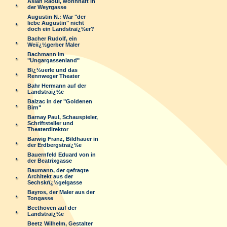
Aslan Raoul, wohnhaft in
der Weyrgasse
Augustin N.: War "der
liebe Augustin" nicht
doch ein Landstraï¿½er?
Bacher Rudolf, ein
Weiï¿½gerber Maler
Bachmann im
"Ungargassenland"
Bï¿½uerle und das
Rennweger Theater
Bahr Hermann auf der
Landstraï¿½e
Balzac in der "Goldenen
Birn"
Barnay Paul, Schauspieler,
Schriftsteller und
Theaterdirektor
Barwig Franz, Bildhauer in
der Erdbergstraï¿½e
Bauernfeld Eduard von in
der Beatrixgasse
Baumann, der gefragte
Architekt aus der
Sechskrï¿½gelgasse
Bayros, der Maler aus der
Tongasse
Beethoven auf der
Landstraï¿½e
Beetz Wilhelm, Gestalter