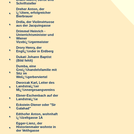
Schriftsteller
Dreher Anton, der
ï¿½ltere, erfolgreicher
Bierbrauer
Drdla, der Violinvirtuose
aus der Jacquingasse
Drimmel Heinrich -
Unterrichtsminister und
Wiener
Vizebï¿½rgermeister
Drory Henry, der
Englï¿½nder in Erdberg
Dukati Johann Baptist
(Bild fehlt)
Dumba, eine
Groï¿½handelsfamilie mit
Sitz im
Weiï¿½gerberviertel
Dworzak Karl, Leiter des
Landstraï¿½er
Mï¿½nnergesangvereins
Ebner-Eschenbach auf der
Landstraï¿½e
Eckstein-Diener oder "Sir
Galahad"
Edthofer Anton, wohnhaft
ï¿½lzeltgasse 1A
Egger-Lienz, der
Historienmaler wohnte in
der Veithgasse