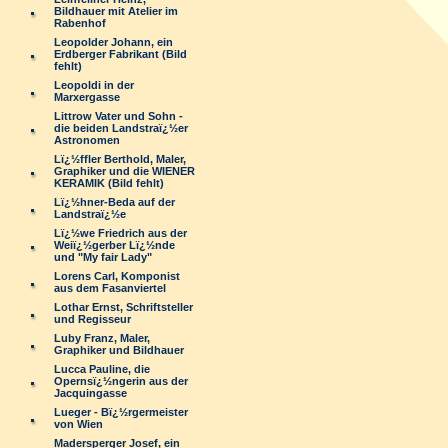
Bildhauer mit Atelier im
Rabenhof
Leopolder Johann, ein
Erdberger Fabrikant (Bild
fehlt)
Leopoldi in der
Marxergasse
Littrow Vater und Sohn -
die beiden Landstraï¿½er
Astronomen
Lï¿½ffler Berthold, Maler,
Graphiker und die WIENER
KERAMIK (Bild fehlt)
Lï¿½hner-Beda auf der
Landstraï¿½e
Lï¿½we Friedrich aus der
Weiï¿½gerber Lï¿½nde
und "My fair Lady"
Lorens Carl, Komponist
aus dem Fasanviertel
Lothar Ernst, Schriftsteller
und Regisseur
Luby Franz, Maler,
Graphiker und Bildhauer
Lucca Pauline, die
Opernsï¿½ngerin aus der
Jacquingasse
Lueger - Bï¿½rgermeister
von Wien
Madersperger Josef, ein