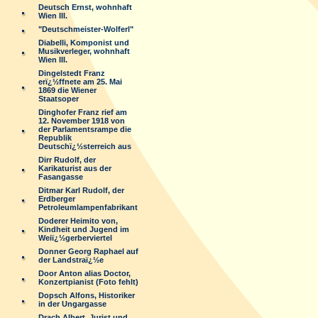
Deutsch Ernst, wohnhaft
Wien III.
"Deutschmeister-Wolferl"
Diabelli, Komponist und
Musikverleger, wohnhaft
Wien III.
Dingelstedt Franz
erï¿½ffnete am 25. Mai
1869 die Wiener
Staatsoper
Dinghofer Franz rief am
12. November 1918 von
der Parlamentsrampe die
Republik
Deutschï¿½sterreich aus
Dirr Rudolf, der
Karikaturist aus der
Fasangasse
Ditmar Karl Rudolf, der
Erdberger
Petroleumlampenfabrikant
Doderer Heimito von,
Kindheit und Jugend im
Weiï¿½gerberviertel
Donner Georg Raphael auf
der Landstraï¿½e
Door Anton alias Doctor,
Konzertpianist (Foto fehlt)
Dopsch Alfons, Historiker
in der Ungargasse
Drach Albert, Jurist und