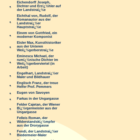
Eichendorff Joseph,
Dichter und Erzï¿½hler auf
der Landstraï¿½e
Eichthal von, Rudolf, der
Romanautor aus der
Landstraï¿½er
Hauptstraï¿½e
Einem von Gottfried, ein
moderner Komponist
Eisler Max, Kunsthistoriker
aus der Unteren
Weiï¿½gerberstraï¿½e
Eminescu Michael, der
rumï¿½nische Dichter im
Weiï¿½gerberviertel (in
Arbeit)
Engelhart, Landstraï¿½er
Maler und Bildhauer
Englisch Franz, der treue
Helfer Prof. Pemmers
Eugen von Savoyen
Farkas in der Ungargasse
Felder Cajetan, der Wiener
Bï¿½rgermeister aus der
Ungargasse
Felleis Roman, der
Widerstandskï¿½mpfer
aus der Drorygasse
Fendi, der Landstraï¿½er
Biedermeier-Maler