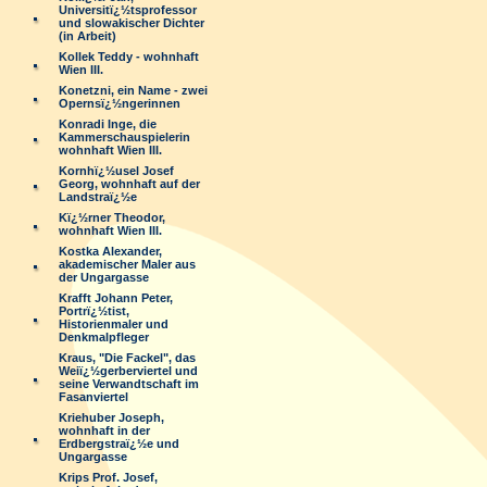
Universitï¿½tsprofessor
und slowakischer Dichter
(in Arbeit)
Kollek Teddy - wohnhaft
Wien III.
Konetzni, ein Name - zwei
Opernsï¿½ngerinnen
Konradi Inge, die
Kammerschauspielerin
wohnhaft Wien III.
Kornhï¿½usel Josef
Georg, wohnhaft auf der
Landstraï¿½e
Kï¿½rner Theodor,
wohnhaft Wien III.
Kostka Alexander,
akademischer Maler aus
der Ungargasse
Krafft Johann Peter,
Portrï¿½tist,
Historienmaler und
Denkmalpfleger
Kraus, "Die Fackel", das
Weiï¿½gerberviertel und
seine Verwandtschaft im
Fasanviertel
Kriehuber Joseph,
wohnhaft in der
Erdbergstraï¿½e und
Ungargasse
Krips Prof. Josef,