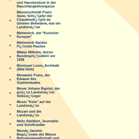
und Hausbesitzer in der
Rauchfangkehrergasse
Messerschmidt Franz
Xaver, Schï¿½pfer der
Charakterkï¿½pfe im
Unteren Belvedere, war ein
Landstraï¿½er
Metternich, der "Kutscher
Europas"
Metternich-Sandor
Fï¿½rstin Pauline
Miklas Wilhelm, letzter
Bundesprï¿½sident vor
1938
Montoyer Louis, Architekt
(Bild fehlt)
Morawetz Franz, der
Erbauer des
Sophienbades
Moser Johann Baptist, der
groï¿½e Landstraï¿½er
Volkssï¿½nger
Moser "Kolo" auf der
Landstraï¿½e
Mozart und die
Landstraï¿½e
Muhr Adelbert, Journalist
und Schriftsteller
Mundy, Jaromir,
Begrï¿½nder der Wiener
Rettungsgesellschaft und