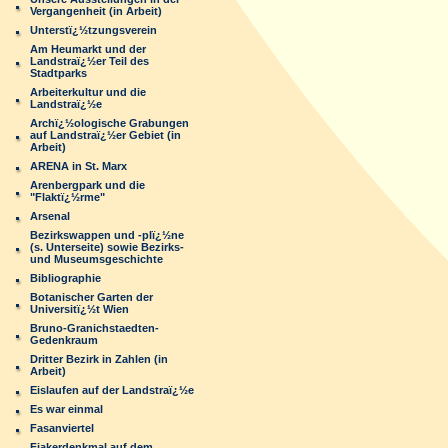
Vergangenheit (in Arbeit)
Unterstï¿½tzungsverein
Am Heumarkt und der
Landstraï¿½er Teil des
Stadtparks
Arbeiterkultur und die
Landstraï¿½e
Archï¿½ologische Grabungen
auf Landstraï¿½er Gebiet (in
Arbeit)
ARENA in St. Marx
Arenbergpark und die
"Flaktï¿½rme"
Arsenal
Bezirkswappen und -plï¿½ne
(s. Unterseite) sowie Bezirks-
und Museumsgeschichte
Bibliographie
Botanischer Garten der
Universitï¿½t Wien
Bruno-Granichstaedten-
Gedenkraum
Dritter Bezirk in Zahlen (in
Arbeit)
Eislaufen auf der Landstraï¿½e
Es war einmal
Fasanviertel
Fiakerdenkmal auf dem