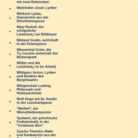
mit zwei Doktoraten
Weinheber Josef, Lyriker
Welitsch Ljuba,
Sopranistin aus der
Ditscheinergasse
Weyr Rudolf, der
erfolgreiche
Landstraï¿½er Bildhauer
Wieland Guido, wohnhaft
in der Eslarngasse
Wiesenthal Grete, die
Tï¿½nzerin wohnhaft Am
Modenapark
Wilder und die
Landstraï¿½e (in Arbeit)
Wildgans Anton, Lyriker
und Direktor des
Burgtheaters
Wittgenstein Ludwig,
Philosoph und
Hobbyarchitekt
Wolf Hugo bei Dr. Svetlin
in der Leonhardgasse
"Wolferl", der
Wienerliedkomponist
Ypsilanti, der griechische
Freiheitsheld, in der
"Goldenen Birn"
Zasche Theodor, Maler
und Karikaturist aus der