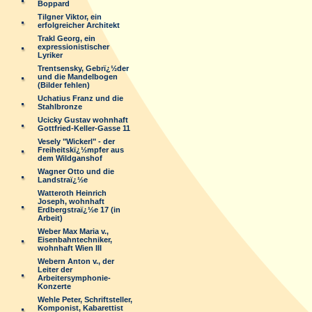
Boppard
Tilgner Viktor, ein
erfolgreicher Architekt
Trakl Georg, ein
expressionistischer
Lyriker
Trentsensky, Gebrï¿½der
und die Mandelbogen
(Bilder fehlen)
Uchatius Franz und die
Stahlbronze
Ucicky Gustav wohnhaft
Gottfried-Keller-Gasse 11
Vesely "Wickerl" - der
Freiheitskï¿½mpfer aus
dem Wildganshof
Wagner Otto und die
Landstraï¿½e
Watteroth Heinrich
Joseph, wohnhaft
Erdbergstraï¿½e 17 (in
Arbeit)
Weber Max Maria v.,
Eisenbahntechniker,
wohnhaft Wien III
Webern Anton v., der
Leiter der
Arbeitersymphonie-
Konzerte
Wehle Peter, Schriftsteller,
Komponist, Kabarettist