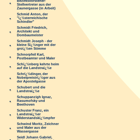
Bezirksvorsteher-
Stellvertreter aus der
Zaunergasse (in Arbeit)
Schmid Anton, der
"ï¿½sterreichische
Schindler"
Schmidt Friedrich,
Architekt und
Dombaumeister
Schmidt Joseph - der
kleine Sï¿½nger mit der
groï¿½en Stimme
Schnorpfeil Karl,
Postbeamter und Maler
Schï¿½nberg kehrte heim
auf die Landstraï¿½e
Schrï¿½dinger, der
Nobelpreistrï¿½ger aus
der Apostelgasse
Schubert und die
Landstraï¿½e
Schuppanzigh Ignaz,
Rasumofsky und
Beethoven
Schuster Franz, ein
Landstraï¿½er
Widerstandskï¿½mpfer
Schwind Moritz, Zeichner
und Maler aus der
Wassergasse
Seidl Johann Gabriel,