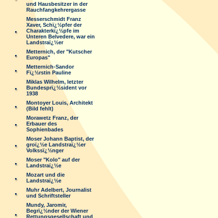
und Hausbesitzer in der
Rauchfangkehrergasse
Messerschmidt Franz
Xaver, Schï¿½pfer der
Charakterkï¿½pfe im
Unteren Belvedere, war ein
Landstraï¿½er
Metternich, der "Kutscher
Europas"
Metternich-Sandor
Fï¿½rstin Pauline
Miklas Wilhelm, letzter
Bundesprï¿½sident vor
1938
Montoyer Louis, Architekt
(Bild fehlt)
Morawetz Franz, der
Erbauer des
Sophienbades
Moser Johann Baptist, der
groï¿½e Landstraï¿½er
Volkssï¿½nger
Moser "Kolo" auf der
Landstraï¿½e
Mozart und die
Landstraï¿½e
Muhr Adelbert, Journalist
und Schriftsteller
Mundy, Jaromir,
Begrï¿½nder der Wiener
Rettungsgesellschaft und