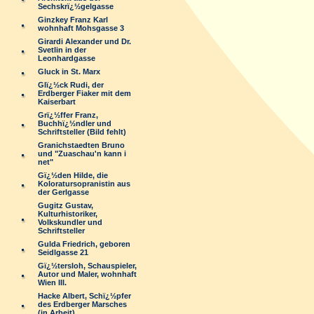
Sechskrï¿½gelgasse
Ginzkey Franz Karl
wohnhaft Mohsgasse 3
Girardi Alexander und Dr.
Svetlin in der
Leonhardgasse
Gluck in St. Marx
Glï¿½ck Rudi, der
Erdberger Fiaker mit dem
Kaiserbart
Grï¿½ffer Franz,
Buchhï¿½ndler und
Schriftsteller (Bild fehlt)
Granichstaedten Bruno
und "Zuaschau'n kann i
net"
Gï¿½den Hilde, die
Koloratursopranistin aus
der Gerlgasse
Gugitz Gustav,
Kulturhistoriker,
Volkskundler und
Schriftsteller
Gulda Friedrich, geboren
Seidlgasse 21
Gï¿½tersloh, Schauspieler,
Autor und Maler, wohnhaft
Wien III.
Hacke Albert, Schï¿½pfer
des Erdberger Marsches
(in Arbeit)