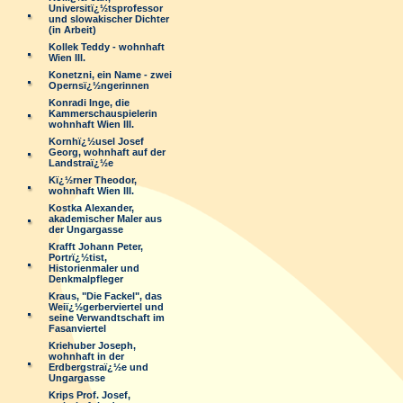
Universitï¿½tsprofessor
und slowakischer Dichter
(in Arbeit)
Kollek Teddy - wohnhaft
Wien III.
Konetzni, ein Name - zwei
Opernsï¿½ngerinnen
Konradi Inge, die
Kammerschauspielerin
wohnhaft Wien III.
Kornhï¿½usel Josef
Georg, wohnhaft auf der
Landstraï¿½e
Kï¿½rner Theodor,
wohnhaft Wien III.
Kostka Alexander,
akademischer Maler aus
der Ungargasse
Krafft Johann Peter,
Portrï¿½tist,
Historienmaler und
Denkmalpfleger
Kraus, "Die Fackel", das
Weiï¿½gerberviertel und
seine Verwandtschaft im
Fasanviertel
Kriehuber Joseph,
wohnhaft in der
Erdbergstraï¿½e und
Ungargasse
Krips Prof. Josef,