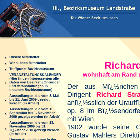
Unsere Mitarbeiter
Richard
Wir suchen Mitarbeiter
Treffpunkt Bezirksmuseum
wohnhaft am Rand des
VERANSTALTUNGSKALENDER
(Hier finden Interessenten alle
Daten von Bezirksfï¿½hrungen
Der aus Mï¿½nchen
und Veranstaltungen in
unserem Bezirksmuseum)
Dirigent
Richard Str
Ausstellungen, die vom 8. Mai
bis 21. Juni 2009 gezeigt
anlï¿½sslich der Urauff
werden (in Arbeit)
op. 8 im Bï¿½sendorfe
Ausstellungen, die vom 11.
September bis 1. November
2009 gezeigt werden (in Arbeit)
mit Wien.
Ausstellungen, die vom 13.
1902 wurde seine O
November 2009 bis 31.
Jï¿½nner 2010 gezeigt werden
Gustav Mahlers Direkti
(in Arbeit)
Unsere Ausstellungen in der