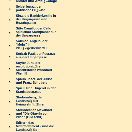
Dichter und Archï¿½ologe
Seipel Ignaz, der
politische Prï¿½lat
Sina, die Bankierfamilie in
der Ungargasse und
Beatrixgasse
Sitte Camillo, der Cello
spielende Stadtplaner aus
der Ungargasse
Soliman Angelo, der
"Mohr" im
Weiï¿½gerberviertel
Sorbait Paul, der Pestarzt
aus der Ungargasse
Soyfer Jura, der
revolutionï¿½re
Schriftsteller, wohnhaft
Wien III
Spaun Josef, der Jurist
und Franz Schubert
Spiel Hilde, Jugend in der
Stanislausgasse
Starhemberg, der
Landstraï¿½er
Heimwehrfï¿½hrer
Steinbrecher Alexander
und "Die Gigerln von
Wien" (Bild fehlt)
Stifter - das
Mehrfachtalent - und die
Landstraï¿½e