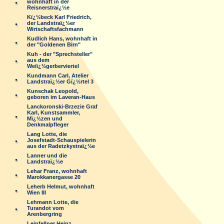
wohnhaft in der
Reisnerstraï¿½e
Kï¿½beck Karl Friedrich,
der Landstraï¿½er
Wirtschaftsfachmann
Kudlich Hans, wohnhaft in
der "Goldenen Birn"
Kuh - der "Sprechsteller"
aus dem
Weiï¿½gerberviertel
Kundmann Carl, Atelier
Landstraï¿½er Gï¿½rtel 3
Kunschak Leopold,
geboren im Laveran-Haus
Lanckoronski-Brzezie Graf
Karl, Kunstsammler,
Mï¿½zen und
Denkmalpfleger
Lang Lotte, die
Josefstadt-Schauspielerin
aus der Radetzkystraï¿½e
Lanner und die
Landstraï¿½e
Lehar Franz, wohnhaft
Marokkanergasse 20
Leherb Helmut, wohnhaft
Wien III
Lehmann Lotte, die
Turandot vom
Arenbergring
Leinfellner Heinz,