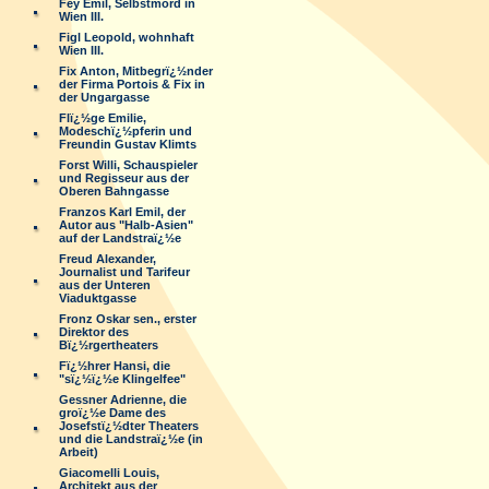
Fey Emil, Selbstmord in
Wien III.
Figl Leopold, wohnhaft
Wien III.
Fix Anton, Mitbegrï¿½nder
der Firma Portois & Fix in
der Ungargasse
Flï¿½ge Emilie,
Modeschï¿½pferin und
Freundin Gustav Klimts
Forst Willi, Schauspieler
und Regisseur aus der
Oberen Bahngasse
Franzos Karl Emil, der
Autor aus "Halb-Asien"
auf der Landstraï¿½e
Freud Alexander,
Journalist und Tarifeur
aus der Unteren
Viaduktgasse
Fronz Oskar sen., erster
Direktor des
Bï¿½rgertheaters
Fï¿½hrer Hansi, die
"sï¿½ï¿½e Klingelfee"
Gessner Adrienne, die
groï¿½e Dame des
Josefstï¿½dter Theaters
und die Landstraï¿½e (in
Arbeit)
Giacomelli Louis,
Architekt aus der