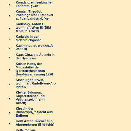
Karadzic, ein serbischer
Landstraï¿½er
Karajan Theodor,
Philologe und Historiker
auf der Landstraï¿½e
Karlinsky, Anton H.,
wohnhaft Wien III (Bild
fehlt, in Arbeit)
Karlweis in der
Metternichgasse
Kasimir Luigi, wohnhaft
Wien III.
Kaus Gina, die Autorin in
der Hyegasse
Kelsen Hans, der
Mitgestalter der
ï¿½sterreichischen
Bundesverfassung 1920
Kisch Egon Erwin,
wohnhaft Rudolf-von-Alt-
Platz 5
Kleiner Salomon,
Kupferstecher und
Vedutenzeichner (in
Arbeit)
Klestil - der
Bundesprï¿½sident aus
Erdberg
Kohl Anton, Wiener GR-
Abgeordneter (Bild fehlt)
Kollï¿½r Jan,