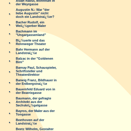
Aslan Raoul, wohnhaft in
der Weyrgasse
Augustin N.: War "der
liebe Augustin" nicht
doch ein Landstraï¿½er?
Bacher Rudolf, ein
Weiï¿½gerber Maler
Bachmann im
"Ungargassenland"
Bï¿½uerle und das
Rennweger Theater
Bahr Hermann auf der
Landstraï¿½e
Balzac in der "Goldenen
Birn"
Barnay Paul, Schauspieler,
Schriftsteller und
Theaterdirektor
Barwig Franz, Bildhauer in
der Erdbergstraï¿½e
Bauernfeld Eduard von in
der Beatrixgasse
Baumann, der gefragte
Architekt aus der
Sechskrï¿½gelgasse
Bayros, der Maler aus der
Tongasse
Beethoven auf der
Landstraï¿½e
Beetz Wilhelm, Gestalter