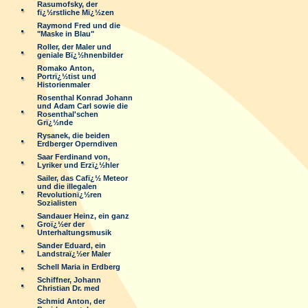
Rasumofsky, der
fï¿½rstliche Mï¿½zen
Raymond Fred und die
"Maske in Blau"
Roller, der Maler und
geniale Bï¿½hnenbilder
Romako Anton,
Portrï¿½tist und
Historienmaler
Rosenthal Konrad Johann
und Adam Carl sowie die
Rosenthal'schen
Grï¿½nde
Rysanek, die beiden
Erdberger Operndiven
Saar Ferdinand von,
Lyriker und Erzï¿½hler
Sailer, das Cafï¿½ Meteor
und die illegalen
Revolutionï¿½ren
Sozialisten
Sandauer Heinz, ein ganz
Groï¿½er der
Unterhaltungsmusik
Sander Eduard, ein
Landstraï¿½er Maler
Schell Maria in Erdberg
Schiffner, Johann
Christian Dr. med
Schmid Anton, der