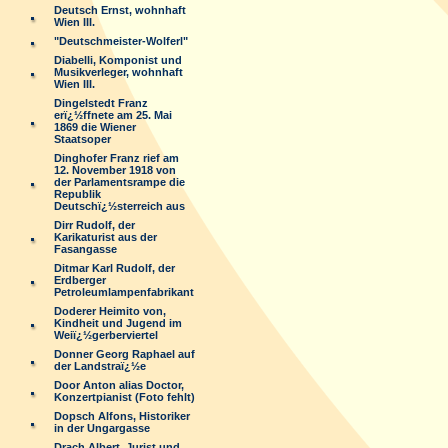
Deutsch Ernst, wohnhaft
Wien III.
"Deutschmeister-Wolferl"
Diabelli, Komponist und
Musikverleger, wohnhaft
Wien III.
Dingelstedt Franz
erï¿½ffnete am 25. Mai
1869 die Wiener
Staatsoper
Dinghofer Franz rief am
12. November 1918 von
der Parlamentsrampe die
Republik
Deutschï¿½sterreich aus
Dirr Rudolf, der
Karikaturist aus der
Fasangasse
Ditmar Karl Rudolf, der
Erdberger
Petroleumlampenfabrikant
Doderer Heimito von,
Kindheit und Jugend im
Weiï¿½gerberviertel
Donner Georg Raphael auf
der Landstraï¿½e
Door Anton alias Doctor,
Konzertpianist (Foto fehlt)
Dopsch Alfons, Historiker
in der Ungargasse
Drach Albert, Jurist und