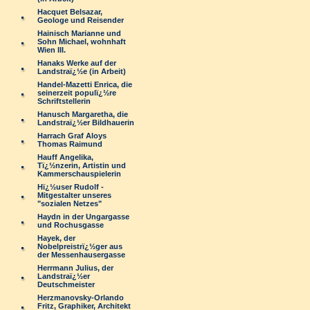
Hacquet Belsazar,
Geologe und Reisender
Hainisch Marianne und
Sohn Michael, wohnhaft
Wien III.
Hanaks Werke auf der
Landstraï¿½e (in Arbeit)
Handel-Mazetti Enrica, die
seinerzeit populï¿½re
Schriftstellerin
Hanusch Margaretha, die
Landstraï¿½er Bildhauerin
Harrach Graf Aloys
Thomas Raimund
Hauff Angelika,
Tï¿½nzerin, Artistin und
Kammerschauspielerin
Hï¿½user Rudolf -
Mitgestalter unseres
"sozialen Netzes"
Haydn in der Ungargasse
und Rochusgasse
Hayek, der
Nobelpreistrï¿½ger aus
der Messenhausergasse
Herrmann Julius, der
Landstraï¿½er
Deutschmeister
Herzmanovsky-Orlando
Fritz, Graphiker, Architekt