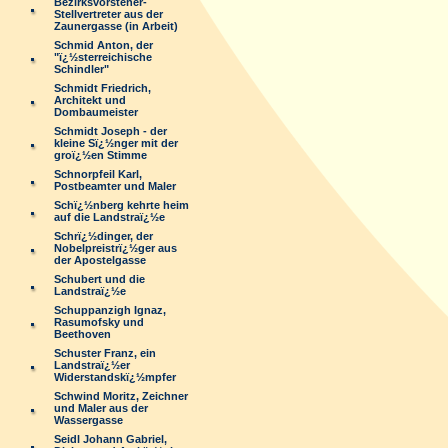
Bezirksvorsteher-
Stellvertreter aus der
Zaunergasse (in Arbeit)
Schmid Anton, der
"ï¿½sterreichische
Schindler"
Schmidt Friedrich,
Architekt und
Dombaumeister
Schmidt Joseph - der
kleine Sï¿½nger mit der
groï¿½en Stimme
Schnorpfeil Karl,
Postbeamter und Maler
Schï¿½nberg kehrte heim
auf die Landstraï¿½e
Schrï¿½dinger, der
Nobelpreistrï¿½ger aus
der Apostelgasse
Schubert und die
Landstraï¿½e
Schuppanzigh Ignaz,
Rasumofsky und
Beethoven
Schuster Franz, ein
Landstraï¿½er
Widerstandskï¿½mpfer
Schwind Moritz, Zeichner
und Maler aus der
Wassergasse
Seidl Johann Gabriel,