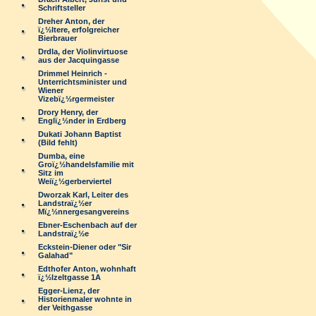
Schriftsteller
Dreher Anton, der
ï¿½ltere, erfolgreicher
Bierbrauer
Drdla, der Violinvirtuose
aus der Jacquingasse
Drimmel Heinrich -
Unterrichtsminister und
Wiener
Vizebï¿½rgermeister
Drory Henry, der
Englï¿½nder in Erdberg
Dukati Johann Baptist
(Bild fehlt)
Dumba, eine
Groï¿½handelsfamilie mit
Sitz im
Weiï¿½gerberviertel
Dworzak Karl, Leiter des
Landstraï¿½er
Mï¿½nnergesangvereins
Ebner-Eschenbach auf der
Landstraï¿½e
Eckstein-Diener oder "Sir
Galahad"
Edthofer Anton, wohnhaft
ï¿½lzeltgasse 1A
Egger-Lienz, der
Historienmaler wohnte in
der Veithgasse