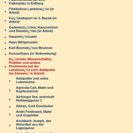
Fiakerplatz in Erdberg
Filmkulisse Landstraï¿½e (in
Arbeit)
Fuï¿½ballsport im 3. Bezirk (in
Arbeit)
Gedenkstï¿½tten, Hauszeichen
und Denkmï¿½ler (in Arbeit)
Hauptmï¿½nzamt
Haus Wittgenstein
Karl-Borromï¿½us-Brunnen
Konzerthaus (in Vorbereitung)
Kï¿½nstler, Wissenschafter,
Politiker und andere
Prominente auf der
Landstraï¿½e (von Adelpoller
bis Zwerenz: in Arbeit)
Adelpoller und seine
Lokomotive
Agricola Carl, Maler und
Kupferstecher
Aichinger Ilse, wohnhaft
Hohlweggasse 1
Althan, Graf Gundacker
Andri Ferdinand, Maler
und Graphiker
Aschbach Joseph, der
Historiker aus der
Lagergasse