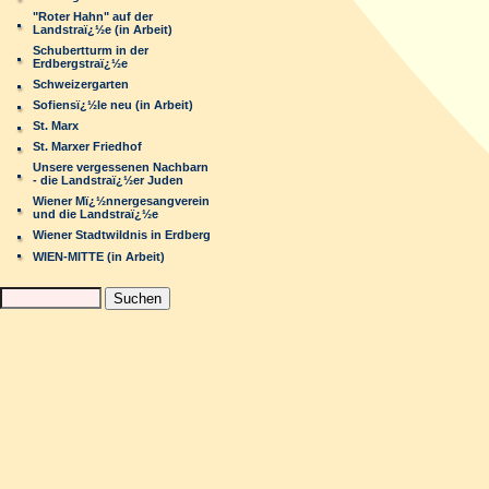
"Roter Hahn" auf der
Landstraï¿½e (in Arbeit)
Schubertturm in der
Erdbergstraï¿½e
Schweizergarten
Sofiensï¿½le neu (in Arbeit)
St. Marx
St. Marxer Friedhof
Unsere vergessenen Nachbarn
- die Landstraï¿½er Juden
Wiener Mï¿½nnergesangverein
und die Landstraï¿½e
Wiener Stadtwildnis in Erdberg
WIEN-MITTE (in Arbeit)