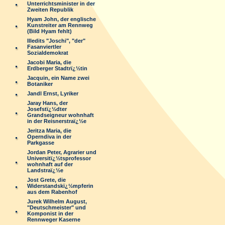
Unterrichtsminister in der
Zweiten Republik
Hyam John, der englische
Kunstreiter am Rennweg
(Bild Hyam fehlt)
Illedits "Joschi", "der"
Fasanviertler
Sozialdemokrat
Jacobi Maria, die
Erdberger Stadtrï¿½tin
Jacquin, ein Name zwei
Botaniker
Jandl Ernst, Lyriker
Jaray Hans, der
Josefstï¿½dter
Grandseigneur wohnhaft
in der Reisnerstraï¿½e
Jeritza Maria, die
Operndiva in der
Parkgasse
Jordan Peter, Agrarier und
Universitï¿½tsprofessor
wohnhaft auf der
Landstraï¿½e
Jost Grete, die
Widerstandskï¿½mpferin
aus dem Rabenhof
Jurek Wilhelm August,
"Deutschmeister" und
Komponist in der
Rennweger Kaserne