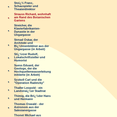
Stoï¿½ Franz,
Schauspieler und
Theaterdirektor
Strauss Richard, wohnhaft
am Rand des Botanischen
Gartens
Streicher, die
Klavierfabrikanten-
Dynastie in der
Ungargasse
Strnad Oskar, der
Architekt und
Bï¿½hnenbildner aus der
Ungargasse (in Arbeit)
Stï¿½rzer Rudolf,
Lokalschriftsteller und
Humorist
Suess Eduard, der
Geologe, der die
Hochquellenwasserleitung
initiierte (in Arbeit)
Szokoll Carl und die
"Operation Radetzky"
Thaller Leopold - ein
Landstraï¿½er Stadtrat
Thimig, die Brï¿½der Hans
und Hermann
Thomas Oswald - der
Astronom aus der
Salesianergasse
Thonet Michael aus