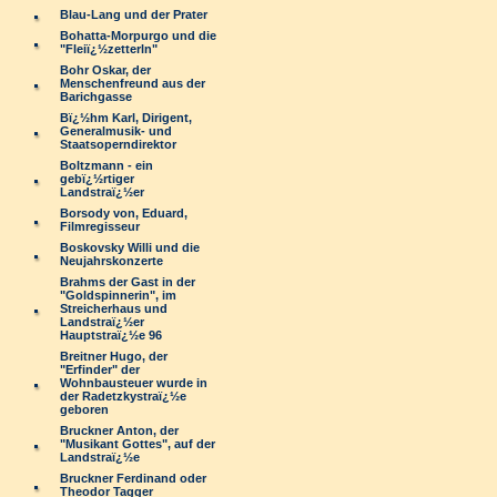
Blau-Lang und der Prater
Bohatta-Morpurgo und die
"Fleiï¿½zetterln"
Bohr Oskar, der
Menschenfreund aus der
Barichgasse
Bï¿½hm Karl, Dirigent,
Generalmusik- und
Staatsoperndirektor
Boltzmann - ein
gebï¿½rtiger
Landstraï¿½er
Borsody von, Eduard,
Filmregisseur
Boskovsky Willi und die
Neujahrskonzerte
Brahms der Gast in der
"Goldspinnerin", im
Streicherhaus und
Landstraï¿½er
Hauptstraï¿½e 96
Breitner Hugo, der
"Erfinder" der
Wohnbausteuer wurde in
der Radetzkystraï¿½e
geboren
Bruckner Anton, der
"Musikant Gottes", auf der
Landstraï¿½e
Bruckner Ferdinand oder
Theodor Tagger