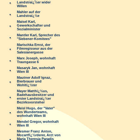
Landstraï¿½er wider
Willen
Mahler auf der
Landstraï¿½e
Maisel Karl,
Gewerkschafter und
Sozialminister
Mantler Karl, Sprecher des
"Siebener-Komitees"
Marischka Ernst, der
Filmregisseur aus der
Salesianergasse
Marx Joseph, wohnhaft
Traungasse 6
Masaryk Jan, wohnhaft
Wien III
Mautner Adolf Ignaz,
Bierbrauer und
Wohltï¿½ter
Mayer Matthï¿½us,
Badehausbesitzer und
erster Landstraï¿½er
Bezirksvorsteher
Meisl Hugo, der "Vater"
des Wunderteams,
wohnhaft Wien III
Mendel Gregor, wohnhaft
Wien III
Mesmer Franz Anton,
Mozartfï¿½rderer, Arzt von
Maria Theresia Paradis