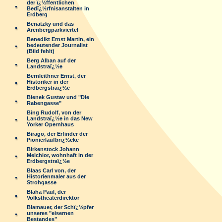
der ï¿½ffentlichen
Bedï¿½rfnisanstalten in
Erdberg
Benatzky und das
Arenbergparkviertel
Benedikt Ernst Martin, ein
bedeutender Journalist
(Bild fehlt)
Berg Alban auf der
Landstraï¿½e
Bernleithner Ernst, der
Historiker in der
Erdbergstraï¿½e
Bienek Gustav und "Die
Rabengasse"
Bing Rudolf, von der
Landstraï¿½e in das New
Yorker Opernhaus
Birago, der Erfinder der
Pionierlaufbrï¿½cke
Birkenstock Johann
Melchior, wohnhaft in der
Erdbergstraï¿½e
Blaas Carl von, der
Historienmaler aus der
Strohgasse
Blaha Paul, der
Volkstheaterdirektor
Blamauer, der Schï¿½pfer
unseres "eisernen
Bestandes"