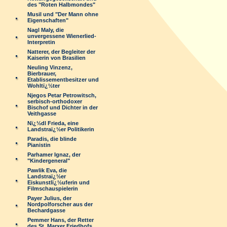
des "Roten Halbmondes"
Musil und "Der Mann ohne
Eigenschaften"
Nagl Maly, die
unvergessene Wienerlied-
Interpretin
Natterer, der Begleiter der
Kaiserin von Brasilien
Neuling Vinzenz,
Bierbrauer,
Etablissementbesitzer und
Wohltï¿½ter
Njegos Petar Petrowitsch,
serbisch-orthodoxer
Bischof und Dichter in der
Veithgasse
Nï¿½dl Frieda, eine
Landstraï¿½er Politikerin
Paradis, die blinde
Pianistin
Parhamer Ignaz, der
"Kindergeneral"
Pawlik Eva, die
Landstraï¿½er
Eiskunstlï¿½uferin und
Filmschauspielerin
Payer Julius, der
Nordpolforscher aus der
Bechardgasse
Pemmer Hans, der Retter
des St. Marxer Friedhofs