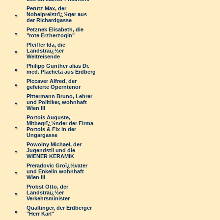
Perutz Max, der
Nobelpreistrï¿½ger aus
der Richardgasse
Petznek Elisabeth, die
"rote Erzherzogin"
Pfeiffer Ida, die
Landstraï¿½er
Weltreisende
Philipp Gunther alias Dr.
med. Placheta aus Erdberg
Piccaver Alfred, der
gefeierte Operntenor
Pittermann Bruno, Lehrer
und Politiker, wohnhaft
Wien III
Portois Auguste,
Mitbegrï¿½nder der Firma
Portois & Fix in der
Ungargasse
Powolny Michael, der
Jugendstil und die
WIENER KERAMIK
Preradovic Groï¿½vater
und Enkelin wohnhaft
Wien III
Probst Otto, der
Landstraï¿½er
Verkehrsminister
Qualtinger, der Erdberger
"Herr Karl"