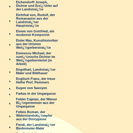
Eichendorff Joseph,
Dichter und Erzï¿½hler auf
der Landstraï¿½e
Eichthal von, Rudolf, der
Romanautor aus der
Landstraï¿½er
Hauptstraï¿½e
Einem von Gottfried, ein
moderner Komponist
Eisler Max, Kunsthistoriker
aus der Unteren
Weiï¿½gerberstraï¿½e
Eminescu Michael, der
rumï¿½nische Dichter im
Weiï¿½gerberviertel (in
Arbeit)
Engelhart, Landstraï¿½er
Maler und Bildhauer
Englisch Franz, der treue
Helfer Prof. Pemmers
Eugen von Savoyen
Farkas in der Ungargasse
Felder Cajetan, der Wiener
Bï¿½rgermeister aus der
Ungargasse
Felleis Roman, der
Widerstandskï¿½mpfer
aus der Drorygasse
Fendi, der Landstraï¿½er
Biedermeier-Maler