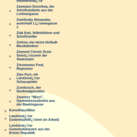
Reisnerstraï¿½e
Zeemann Dorothea, die
Schriftstellerin aus der
Lorbeergasse
Zemlinsky Alexander,
wohnhaft Lï¿½wengasse
1
Ziak Karl, Volksbildner und
Schriftsteller
Ziehrer, der letzte Hofball-
Musikdirektor
Zimmerl Christl, Erste
Solotï¿½nzerin der
Staatsoper
Zinnemann Fred,
Regisseur
Zips Kurt, ein
Landstraï¿½er
Schauspieler
Zumbusch, der
Denkmalgestalter
Zwerenz "Mizzi",
Operettensoubrette aus
der Beatrixgasse
KunstHausWien
Landstraï¿½er
Gedenktafelfï¿½hrer (in Arbeit)
Landstraï¿½er
Gemeindebauten aus der
Ersten Republik