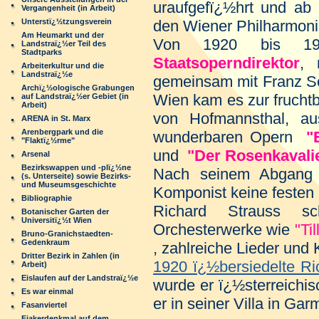
uraufgefï¿½hrt und ab 
Vergangenheit (in Arbeit)
Unterstï¿½tzungsverein
den Wiener Philharmon
Am Heumarkt und der
Von 1920 bis 19
Landstraï¿½er Teil des
Stadtparks
Staatsoperndirektor
, 
Arbeiterkultur und die
Landstraï¿½e
gemeinsam mit Franz Sch
Archï¿½ologische Grabungen
Wien kam es zur frucht
auf Landstraï¿½er Gebiet (in
Arbeit)
von Hofmannsthal, a
ARENA in St. Marx
Arenbergpark und die
wunderbaren Opern
"
"Flaktï¿½rme"
und
"Der Rosenkavali
Arsenal
Bezirkswappen und -plï¿½ne
Nach seinem Abgang 
(s. Unterseite) sowie Bezirks-
und Museumsgeschichte
Komponist keine festen
Bibliographie
Richard Strauss sc
Botanischer Garten der
Universitï¿½t Wien
Orchesterwerke wie
"Ti
Bruno-Granichstaedten-
Gedenkraum
, zahlreiche Lieder un
Dritter Bezirk in Zahlen (in
1920 ï¿½bersiedelte R
Arbeit)
Eislaufen auf der Landstraï¿½e
wurde er ï¿½sterreichis
Es war einmal
er in seiner Villa in Gar
Fasanviertel
Fiakerdenkmal auf dem