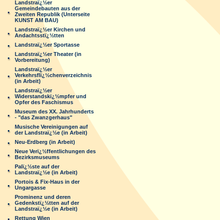
Landstraï¿½er
Gemeindebauten aus der
Zweiten Republik (Unterseite
KUNST AM BAU)
Landstraï¿½er Kirchen und
Andachtsstï¿½tten
Landstraï¿½er Sportasse
Landstraï¿½er Theater (in
Vorbereitung)
Landstraï¿½er
Verkehrsflï¿½chenverzeichnis
(in Arbeit)
Landstraï¿½er
Widerstandskï¿½mpfer und
Opfer des Faschismus
Museum des XX. Jahrhunderts
- "das Zwanzgerhaus"
Musische Vereinigungen auf
der Landstraï¿½e (in Arbeit)
Neu-Erdberg (in Arbeit)
Neue Verï¿½ffentlichungen des
Bezirksmuseums
Palï¿½ste auf der
Landstraï¿½e (in Arbeit)
Portois & Fix-Haus in der
Ungargasse
Prominenz und deren
Gedenkstï¿½tten auf der
Landstraï¿½e (in Arbeit)
Rettung Wien