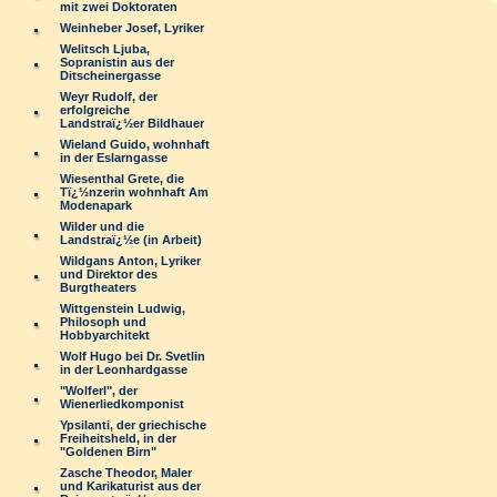
mit zwei Doktoraten
Weinheber Josef, Lyriker
Welitsch Ljuba,
Sopranistin aus der
Ditscheinergasse
Weyr Rudolf, der
erfolgreiche
Landstraï¿½er Bildhauer
Wieland Guido, wohnhaft
in der Eslarngasse
Wiesenthal Grete, die
Tï¿½nzerin wohnhaft Am
Modenapark
Wilder und die
Landstraï¿½e (in Arbeit)
Wildgans Anton, Lyriker
und Direktor des
Burgtheaters
Wittgenstein Ludwig,
Philosoph und
Hobbyarchitekt
Wolf Hugo bei Dr. Svetlin
in der Leonhardgasse
"Wolferl", der
Wienerliedkomponist
Ypsilanti, der griechische
Freiheitsheld, in der
"Goldenen Birn"
Zasche Theodor, Maler
und Karikaturist aus der