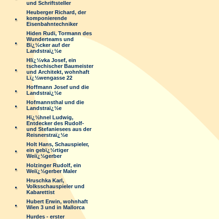
und Schriftsteller
Heuberger Richard, der
komponierende
Eisenbahntechniker
Hiden Rudi, Tormann des
Wunderteams und
Bï¿½cker auf der
Landstraï¿½e
Hlï¿½vka Josef, ein
tschechischer Baumeister
und Architekt, wohnhaft
Lï¿½wengasse 22
Hoffmann Josef und die
Landstraï¿½e
Hofmannsthal und die
Landstraï¿½e
Hï¿½hnel Ludwig,
Entdecker des Rudolf-
und Stefaniesees aus der
Reisnerstraï¿½e
Holt Hans, Schauspieler,
ein gebï¿½rtiger
Weiï¿½gerber
Holzinger Rudolf, ein
Weiï¿½gerber Maler
Hruschka Karl,
Volksschauspieler und
Kabarettist
Hubert Erwin, wohnhaft
Wien 3 und in Mallorca
Hurdes - erster