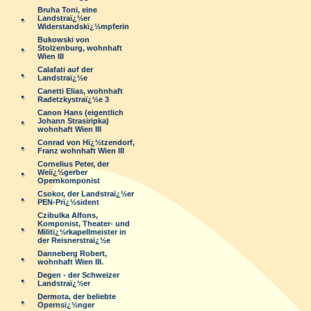
Bruha Toni, eine
Landstraï¿½er
Widerstandskï¿½mpferin
Bukowski von
Stolzenburg, wohnhaft
Wien III
Calafati auf der
Landstraï¿½e
Canetti Elias, wohnhaft
Radetzkystraï¿½e 3
Canon Hans (eigentlich
Johann Strasiripka)
wohnhaft Wien III
Conrad von Hï¿½tzendorf,
Franz wohnhaft Wien III
Cornelius Peter, der
Weiï¿½gerber
Opernkomponist
Csokor, der Landstraï¿½er
PEN-Prï¿½sident
Czibulka Alfons,
Komponist, Theater- und
Militï¿½rkapellmeister in
der Reisnerstraï¿½e
Danneberg Robert,
wohnhaft Wien III.
Degen - der Schweizer
Landstraï¿½er
Dermota, der beliebte
Opernsï¿½nger