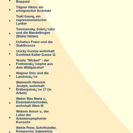
Boppard
Tilgner Viktor, ein
erfolgreicher Architekt
Trakl Georg, ein
expressionistischer
Lyriker
Trentsensky, Gebrï¿½der
und die Mandelbogen
(Bilder fehlen)
Uchatius Franz und die
Stahlbronze
Ucicky Gustav wohnhaft
Gottfried-Keller-Gasse 11
Vesely "Wickerl" - der
Freiheitskï¿½mpfer aus
dem Wildganshof
Wagner Otto und die
Landstraï¿½e
Watteroth Heinrich
Joseph, wohnhaft
Erdbergstraï¿½e 17 (in
Arbeit)
Weber Max Maria v.,
Eisenbahntechniker,
wohnhaft Wien III
Webern Anton v., der
Leiter der
Arbeitersymphonie-
Konzerte
Wehle Peter, Schriftsteller,
Komponist, Kabarettist