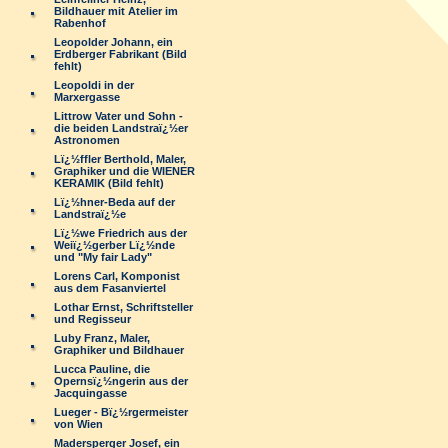
Bildhauer mit Atelier im
Rabenhof
Leopolder Johann, ein
Erdberger Fabrikant (Bild
fehlt)
Leopoldi in der
Marxergasse
Littrow Vater und Sohn -
die beiden Landstraï¿½er
Astronomen
Lï¿½ffler Berthold, Maler,
Graphiker und die WIENER
KERAMIK (Bild fehlt)
Lï¿½hner-Beda auf der
Landstraï¿½e
Lï¿½we Friedrich aus der
Weiï¿½gerber Lï¿½nde
und "My fair Lady"
Lorens Carl, Komponist
aus dem Fasanviertel
Lothar Ernst, Schriftsteller
und Regisseur
Luby Franz, Maler,
Graphiker und Bildhauer
Lucca Pauline, die
Opernsï¿½ngerin aus der
Jacquingasse
Lueger - Bï¿½rgermeister
von Wien
Madersperger Josef, ein