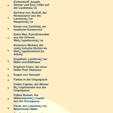
Eichendorff Joseph,
Dichter und Erzï¿½hler auf
der Landstraï¿½e
Eichthal von, Rudolf, der
Romanautor aus der
Landstraï¿½er
Hauptstraï¿½e
Einem von Gottfried, ein
moderner Komponist
Eisler Max, Kunsthistoriker
aus der Unteren
Weiï¿½gerberstraï¿½e
Eminescu Michael, der
rumï¿½nische Dichter im
Weiï¿½gerberviertel (in
Arbeit)
Engelhart, Landstraï¿½er
Maler und Bildhauer
Englisch Franz, der treue
Helfer Prof. Pemmers
Eugen von Savoyen
Farkas in der Ungargasse
Felder Cajetan, der Wiener
Bï¿½rgermeister aus der
Ungargasse
Felleis Roman, der
Widerstandskï¿½mpfer
aus der Drorygasse
Fendi, der Landstraï¿½er
Biedermeier-Maler