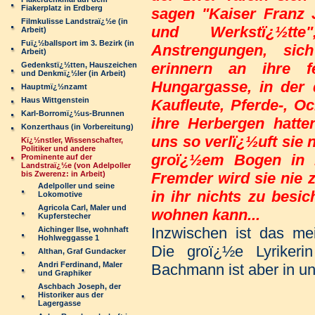
Fiakerplatz in Erdberg
sagen "Kaiser Franz 
Filmkulisse Landstraï¿½e (in
und Werkstï¿½tt
Arbeit)
Fuï¿½ballsport im 3. Bezirk (in
Anstrengungen, sic
Arbeit)
erinnern an ihre f
Gedenkstï¿½tten, Hauszeichen
und Denkmï¿½ler (in Arbeit)
Hungargasse, in der 
Hauptmï¿½nzamt
Haus Wittgenstein
Kaufleute, Pferde-, O
Karl-Borromï¿½us-Brunnen
ihre Herbergen hatten
Konzerthaus (in Vorbereitung)
uns so verlï¿½uft sie n
Kï¿½nstler, Wissenschafter,
Politiker und andere
groï¿½em Bogen in R
Prominente auf der
Landstraï¿½e (von Adelpoller
bis Zwerenz: in Arbeit)
Fremder wird sie nie 
Adelpoller und seine
in ihr nichts zu besic
Lokomotive
Agricola Carl, Maler und
wohnen kann...
Kupferstecher
Inzwischen ist das mei
Aichinger Ilse, wohnhaft
Hohlweggasse 1
Die groï¿½e Lyrikeri
Althan, Graf Gundacker
Andri Ferdinand, Maler
Bachmann ist aber in u
und Graphiker
Aschbach Joseph, der
Historiker aus der
Lagergasse