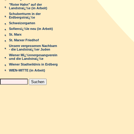
"Roter Hahn" auf der
Landstraï¿½e (in Arbeit)
Schubertturm in der
Erdbergstraï¿½e
Schweizergarten
Sofiensï¿½le neu (in Arbeit)
St. Marx
St. Marxer Friedhof
Unsere vergessenen Nachbarn
- die Landstraï¿½er Juden
Wiener Mï¿½nnergesangverein
und die Landstraï¿½e
Wiener Stadtwildnis in Erdberg
WIEN-MITTE (in Arbeit)