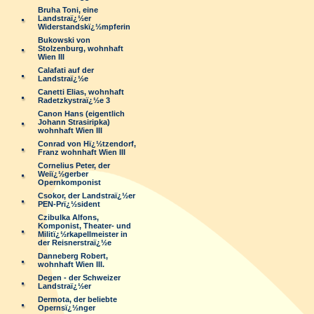
Bruha Toni, eine
Landstraï¿½er
Widerstandskï¿½mpferin
Bukowski von
Stolzenburg, wohnhaft
Wien III
Calafati auf der
Landstraï¿½e
Canetti Elias, wohnhaft
Radetzkystraï¿½e 3
Canon Hans (eigentlich
Johann Strasiripka)
wohnhaft Wien III
Conrad von Hï¿½tzendorf,
Franz wohnhaft Wien III
Cornelius Peter, der
Weiï¿½gerber
Opernkomponist
Csokor, der Landstraï¿½er
PEN-Prï¿½sident
Czibulka Alfons,
Komponist, Theater- und
Militï¿½rkapellmeister in
der Reisnerstraï¿½e
Danneberg Robert,
wohnhaft Wien III.
Degen - der Schweizer
Landstraï¿½er
Dermota, der beliebte
Opernsï¿½nger