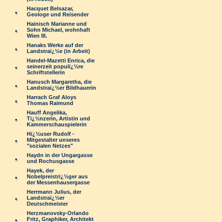
Hacquet Belsazar,
Geologe und Reisender
Hainisch Marianne und
Sohn Michael, wohnhaft
Wien III.
Hanaks Werke auf der
Landstraï¿½e (in Arbeit)
Handel-Mazetti Enrica, die
seinerzeit populï¿½re
Schriftstellerin
Hanusch Margaretha, die
Landstraï¿½er Bildhauerin
Harrach Graf Aloys
Thomas Raimund
Hauff Angelika,
Tï¿½nzerin, Artistin und
Kammerschauspielerin
Hï¿½user Rudolf -
Mitgestalter unseres
"sozialen Netzes"
Haydn in der Ungargasse
und Rochusgasse
Hayek, der
Nobelpreistrï¿½ger aus
der Messenhausergasse
Herrmann Julius, der
Landstraï¿½er
Deutschmeister
Herzmanovsky-Orlando
Fritz, Graphiker, Architekt