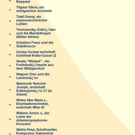
Boppard
Tilgner Viktor, ein
erfolgreicher Architekt
Trakl Georg, ein
expressionistischer
Lyriker
Trentsensky, Gebrï¿½der
und die Mandelbogen
(Bilder fehlen)
Uchatius Franz und die
Stahlbronze
Ucicky Gustav wohnhaft
Gottfried-Keller-Gasse 11
Vesely "Wickerl" - der
Freiheitskï¿½mpfer aus
dem Wildganshof
Wagner Otto und die
Landstraï¿½e
Watteroth Heinrich
Joseph, wohnhaft
Erdbergstraï¿½e 17 (in
Arbeit)
Weber Max Maria v.,
Eisenbahntechniker,
wohnhaft Wien III
Webern Anton v., der
Leiter der
Arbeitersymphonie-
Konzerte
Wehle Peter, Schriftsteller,
Komponist, Kabarettist