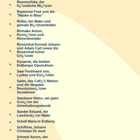
Rasumofsky, der
fï¿½rstliche Mï¿½zen
Raymond Fred und die
"Maske in Blau"
Roller, der Maler und
geniale Bï¿½hnenbilder
Romako Anton,
Portrï¿½tist und
Historienmaler
Rosenthal Konrad Johann
und Adam Carl sowie die
Rosenthal'schen
Grï¿½nde
Rysanek, die beiden
Erdberger Operndiven
Saar Ferdinand von,
Lyriker und Erzï¿½hler
Sailer, das Cafï¿½ Meteor
und die illegalen
Revolutionï¿½ren
Sozialisten
Sandauer Heinz, ein ganz
Groï¿½er der
Unterhaltungsmusik
Sander Eduard, ein
Landstraï¿½er Maler
Schell Maria in Erdberg
Schiffner, Johann
Christian Dr. med
Schmid Anton, der