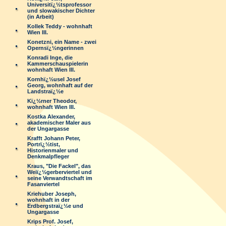
Universitï¿½tsprofessor
und slowakischer Dichter
(in Arbeit)
Kollek Teddy - wohnhaft
Wien III.
Konetzni, ein Name - zwei
Opernsï¿½ngerinnen
Konradi Inge, die
Kammerschauspielerin
wohnhaft Wien III.
Kornhï¿½usel Josef
Georg, wohnhaft auf der
Landstraï¿½e
Kï¿½rner Theodor,
wohnhaft Wien III.
Kostka Alexander,
akademischer Maler aus
der Ungargasse
Krafft Johann Peter,
Portrï¿½tist,
Historienmaler und
Denkmalpfleger
Kraus, "Die Fackel", das
Weiï¿½gerberviertel und
seine Verwandtschaft im
Fasanviertel
Kriehuber Joseph,
wohnhaft in der
Erdbergstraï¿½e und
Ungargasse
Krips Prof. Josef,