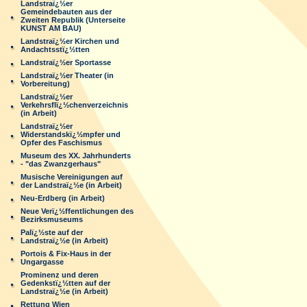
Landstraï¿½er
Gemeindebauten aus der
Zweiten Republik (Unterseite
KUNST AM BAU)
Landstraï¿½er Kirchen und
Andachtsstï¿½tten
Landstraï¿½er Sportasse
Landstraï¿½er Theater (in
Vorbereitung)
Landstraï¿½er
Verkehrsflï¿½chenverzeichnis
(in Arbeit)
Landstraï¿½er
Widerstandskï¿½mpfer und
Opfer des Faschismus
Museum des XX. Jahrhunderts
- "das Zwanzgerhaus"
Musische Vereinigungen auf
der Landstraï¿½e (in Arbeit)
Neu-Erdberg (in Arbeit)
Neue Verï¿½ffentlichungen des
Bezirksmuseums
Palï¿½ste auf der
Landstraï¿½e (in Arbeit)
Portois & Fix-Haus in der
Ungargasse
Prominenz und deren
Gedenkstï¿½tten auf der
Landstraï¿½e (in Arbeit)
Rettung Wien