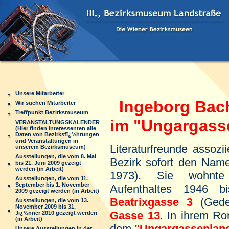
Unsere Mitarbeiter
Ingeborg Ba
Wir suchen Mitarbeiter
Treffpunkt Bezirksmuseum
im "Ungargass
VERANSTALTUNGSKALENDER
(Hier finden Interessenten alle
Daten von Bezirksfï¿½hrungen
und Veranstaltungen in
Literaturfreunde assoz
unserem Bezirksmuseum)
Ausstellungen, die vom 8. Mai
Bezirk sofort den Na
bis 21. Juni 2009 gezeigt
werden (in Arbeit)
1973). Sie wohnte
Ausstellungen, die vom 11.
September bis 1. November
Aufenthaltes 1946 
2009 gezeigt werden (in Arbeit)
Beatrixgasse 3
(Ged
Ausstellungen, die vom 13.
November 2009 bis 31.
Gasse 13
. In ihrem 
Jï¿½nner 2010 gezeigt werden
(in Arbeit)
dem
"Ungargassenlan
Unsere Ausstellungen in der