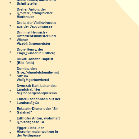
Schriftsteller
Dreher Anton, der
ï¿½ltere, erfolgreicher
Bierbrauer
Drdla, der Violinvirtuose
aus der Jacquingasse
Drimmel Heinrich -
Unterrichtsminister und
Wiener
Vizebï¿½rgermeister
Drory Henry, der
Englï¿½nder in Erdberg
Dukati Johann Baptist
(Bild fehlt)
Dumba, eine
Groï¿½handelsfamilie mit
Sitz im
Weiï¿½gerberviertel
Dworzak Karl, Leiter des
Landstraï¿½er
Mï¿½nnergesangvereins
Ebner-Eschenbach auf der
Landstraï¿½e
Eckstein-Diener oder "Sir
Galahad"
Edthofer Anton, wohnhaft
ï¿½lzeltgasse 1A
Egger-Lienz, der
Historienmaler wohnte in
der Veithgasse