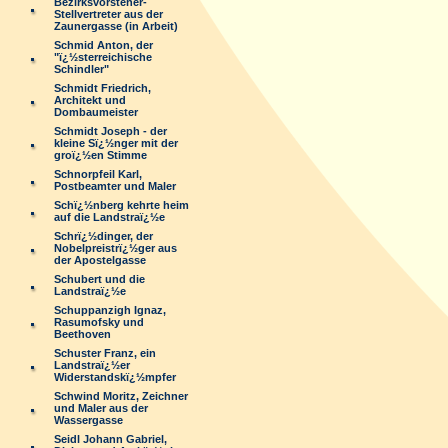
Bezirksvorsteher-
Stellvertreter aus der
Zaunergasse (in Arbeit)
Schmid Anton, der
"ï¿½sterreichische
Schindler"
Schmidt Friedrich,
Architekt und
Dombaumeister
Schmidt Joseph - der
kleine Sï¿½nger mit der
groï¿½en Stimme
Schnorpfeil Karl,
Postbeamter und Maler
Schï¿½nberg kehrte heim
auf die Landstraï¿½e
Schrï¿½dinger, der
Nobelpreistrï¿½ger aus
der Apostelgasse
Schubert und die
Landstraï¿½e
Schuppanzigh Ignaz,
Rasumofsky und
Beethoven
Schuster Franz, ein
Landstraï¿½er
Widerstandskï¿½mpfer
Schwind Moritz, Zeichner
und Maler aus der
Wassergasse
Seidl Johann Gabriel,