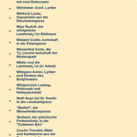
mit zwei Doktoraten
Weinheber Josef, Lyriker
Welitsch Ljuba,
Sopranistin aus der
Ditscheinergasse
Weyr Rudolf, der
erfolgreiche
Landstraï¿½er Bildhauer
Wieland Guido, wohnhaft
in der Eslarngasse
Wiesenthal Grete, die
Tï¿½nzerin wohnhaft Am
Modenapark
Wilder und die
Landstraï¿½e (in Arbeit)
Wildgans Anton, Lyriker
und Direktor des
Burgtheaters
Wittgenstein Ludwig,
Philosoph und
Hobbyarchitekt
Wolf Hugo bei Dr. Svetlin
in der Leonhardgasse
"Wolferl", der
Wienerliedkomponist
Ypsilanti, der griechische
Freiheitsheld, in der
"Goldenen Birn"
Zasche Theodor, Maler
und Karikaturist aus der