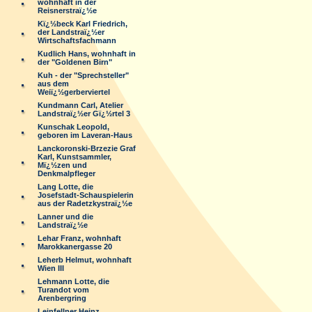
wohnhaft in der
Reisnerstraï¿½e
Kï¿½beck Karl Friedrich,
der Landstraï¿½er
Wirtschaftsfachmann
Kudlich Hans, wohnhaft in
der "Goldenen Birn"
Kuh - der "Sprechsteller"
aus dem
Weiï¿½gerberviertel
Kundmann Carl, Atelier
Landstraï¿½er Gï¿½rtel 3
Kunschak Leopold,
geboren im Laveran-Haus
Lanckoronski-Brzezie Graf
Karl, Kunstsammler,
Mï¿½zen und
Denkmalpfleger
Lang Lotte, die
Josefstadt-Schauspielerin
aus der Radetzkystraï¿½e
Lanner und die
Landstraï¿½e
Lehar Franz, wohnhaft
Marokkanergasse 20
Leherb Helmut, wohnhaft
Wien III
Lehmann Lotte, die
Turandot vom
Arenbergring
Leinfellner Heinz,