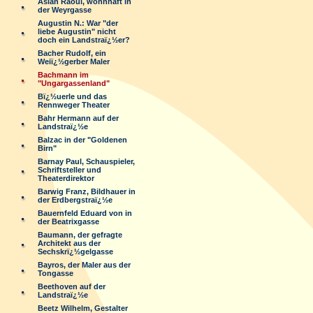
Aslan Raoul, wohnhaft in
der Weyrgasse
Augustin N.: War "der
liebe Augustin" nicht
doch ein Landstraï¿½er?
Bacher Rudolf, ein
Weiï¿½gerber Maler
Bachmann im
"Ungargassenland"
Bï¿½uerle und das
Rennweger Theater
Bahr Hermann auf der
Landstraï¿½e
Balzac in der "Goldenen
Birn"
Barnay Paul, Schauspieler,
Schriftsteller und
Theaterdirektor
Barwig Franz, Bildhauer in
der Erdbergstraï¿½e
Bauernfeld Eduard von in
der Beatrixgasse
Baumann, der gefragte
Architekt aus der
Sechskrï¿½gelgasse
Bayros, der Maler aus der
Tongasse
Beethoven auf der
Landstraï¿½e
Beetz Wilhelm, Gestalter