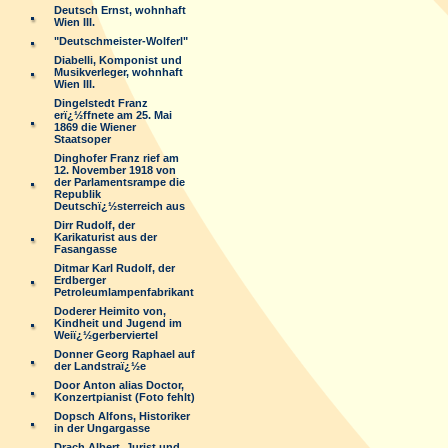
Deutsch Ernst, wohnhaft
Wien III.
"Deutschmeister-Wolferl"
Diabelli, Komponist und
Musikverleger, wohnhaft
Wien III.
Dingelstedt Franz
erï¿½ffnete am 25. Mai
1869 die Wiener
Staatsoper
Dinghofer Franz rief am
12. November 1918 von
der Parlamentsrampe die
Republik
Deutschï¿½sterreich aus
Dirr Rudolf, der
Karikaturist aus der
Fasangasse
Ditmar Karl Rudolf, der
Erdberger
Petroleumlampenfabrikant
Doderer Heimito von,
Kindheit und Jugend im
Weiï¿½gerberviertel
Donner Georg Raphael auf
der Landstraï¿½e
Door Anton alias Doctor,
Konzertpianist (Foto fehlt)
Dopsch Alfons, Historiker
in der Ungargasse
Drach Albert, Jurist und