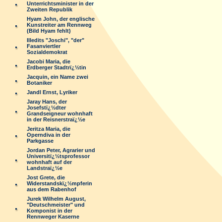
Unterrichtsminister in der
Zweiten Republik
Hyam John, der englische
Kunstreiter am Rennweg
(Bild Hyam fehlt)
Illedits "Joschi", "der"
Fasanviertler
Sozialdemokrat
Jacobi Maria, die
Erdberger Stadtrï¿½tin
Jacquin, ein Name zwei
Botaniker
Jandl Ernst, Lyriker
Jaray Hans, der
Josefstï¿½dter
Grandseigneur wohnhaft
in der Reisnerstraï¿½e
Jeritza Maria, die
Operndiva in der
Parkgasse
Jordan Peter, Agrarier und
Universitï¿½tsprofessor
wohnhaft auf der
Landstraï¿½e
Jost Grete, die
Widerstandskï¿½mpferin
aus dem Rabenhof
Jurek Wilhelm August,
"Deutschmeister" und
Komponist in der
Rennweger Kaserne