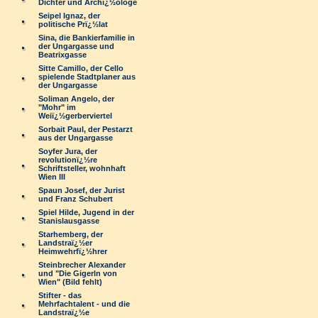
Dichter und Archï¿½ologe
Seipel Ignaz, der
politische Prï¿½lat
Sina, die Bankierfamilie in
der Ungargasse und
Beatrixgasse
Sitte Camillo, der Cello
spielende Stadtplaner aus
der Ungargasse
Soliman Angelo, der
"Mohr" im
Weiï¿½gerberviertel
Sorbait Paul, der Pestarzt
aus der Ungargasse
Soyfer Jura, der
revolutionï¿½re
Schriftsteller, wohnhaft
Wien III
Spaun Josef, der Jurist
und Franz Schubert
Spiel Hilde, Jugend in der
Stanislausgasse
Starhemberg, der
Landstraï¿½er
Heimwehrfï¿½hrer
Steinbrecher Alexander
und "Die Gigerln von
Wien" (Bild fehlt)
Stifter - das
Mehrfachtalent - und die
Landstraï¿½e