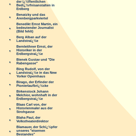
der ï¿½ffentlichen
Bedï¿½rfnisanstalten in
Erdberg
Benatzky und das
Arenbergparkviertel
Benedikt Ernst Martin, ein
bedeutender Journalist
(Bild fehlt)
Berg Alban auf der
Landstraï¿½e
Bernleithner Ernst, der
Historiker in der
Erdbergstraï¿½e
Bienek Gustav und "Die
Rabengasse"
Bing Rudolf, von der
Landstraï¿½e in das New
Yorker Opernhaus
Birago, der Erfinder der
Pionierlaufbrï¿½cke
Birkenstock Johann
Melchior, wohnhaft in der
Erdbergstraï¿½e
Blaas Carl von, der
Historienmaler aus der
Strohgasse
Blaha Paul, der
Volkstheaterdirektor
Blamauer, der Schï¿½pfer
unseres "eisernen
Bestandes"