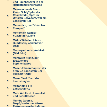
und Hausbesitzer in der
Rauchfangkehrergasse
Messerschmidt Franz
Xaver, Schï¿½pfer der
Charakterkï¿½pfe im
Unteren Belvedere, war ein
Landstraï¿½er
Metternich, der "Kutscher
Europas"
Metternich-Sandor
Fï¿½rstin Pauline
Miklas Wilhelm, letzter
Bundesprï¿½sident vor
1938
Montoyer Louis, Architekt
(Bild fehlt)
Morawetz Franz, der
Erbauer des
Sophienbades
Moser Johann Baptist, der
groï¿½e Landstraï¿½er
Volkssï¿½nger
Moser "Kolo" auf der
Landstraï¿½e
Mozart und die
Landstraï¿½e
Muhr Adelbert, Journalist
und Schriftsteller
Mundy, Jaromir,
Begrï¿½nder der Wiener
Rettungsgesellschaft und