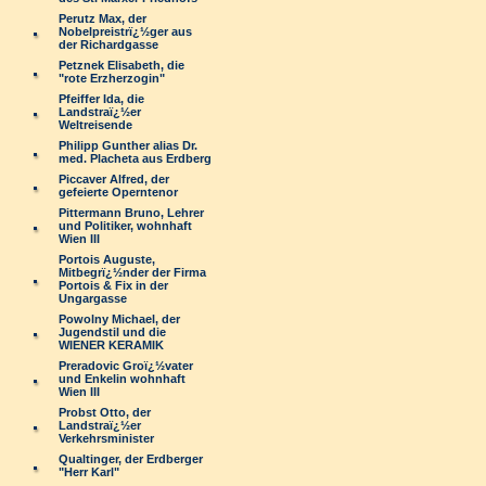
Perutz Max, der
Nobelpreistrï¿½ger aus
der Richardgasse
Petznek Elisabeth, die
"rote Erzherzogin"
Pfeiffer Ida, die
Landstraï¿½er
Weltreisende
Philipp Gunther alias Dr.
med. Placheta aus Erdberg
Piccaver Alfred, der
gefeierte Operntenor
Pittermann Bruno, Lehrer
und Politiker, wohnhaft
Wien III
Portois Auguste,
Mitbegrï¿½nder der Firma
Portois & Fix in der
Ungargasse
Powolny Michael, der
Jugendstil und die
WIENER KERAMIK
Preradovic Groï¿½vater
und Enkelin wohnhaft
Wien III
Probst Otto, der
Landstraï¿½er
Verkehrsminister
Qualtinger, der Erdberger
"Herr Karl"