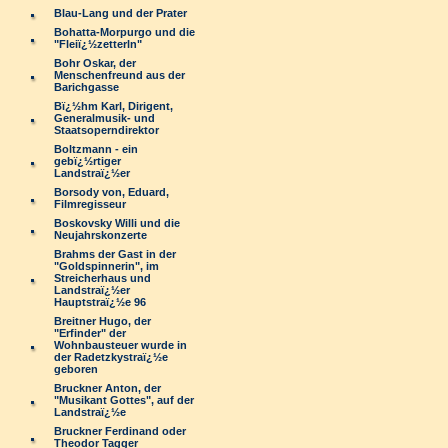
Blau-Lang und der Prater
Bohatta-Morpurgo und die
"Fleiï¿½zetterln"
Bohr Oskar, der
Menschenfreund aus der
Barichgasse
Bï¿½hm Karl, Dirigent,
Generalmusik- und
Staatsoperndirektor
Boltzmann - ein
gebï¿½rtiger
Landstraï¿½er
Borsody von, Eduard,
Filmregisseur
Boskovsky Willi und die
Neujahrskonzerte
Brahms der Gast in der
"Goldspinnerin", im
Streicherhaus und
Landstraï¿½er
Hauptstraï¿½e 96
Breitner Hugo, der
"Erfinder" der
Wohnbausteuer wurde in
der Radetzkystraï¿½e
geboren
Bruckner Anton, der
"Musikant Gottes", auf der
Landstraï¿½e
Bruckner Ferdinand oder
Theodor Tagger