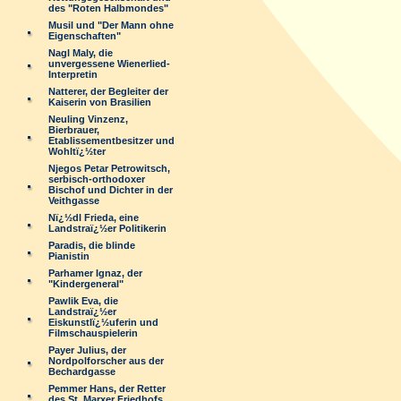
des "Roten Halbmondes"
Musil und "Der Mann ohne
Eigenschaften"
Nagl Maly, die
unvergessene Wienerlied-
Interpretin
Natterer, der Begleiter der
Kaiserin von Brasilien
Neuling Vinzenz,
Bierbrauer,
Etablissementbesitzer und
Wohltï¿½ter
Njegos Petar Petrowitsch,
serbisch-orthodoxer
Bischof und Dichter in der
Veithgasse
Nï¿½dl Frieda, eine
Landstraï¿½er Politikerin
Paradis, die blinde
Pianistin
Parhamer Ignaz, der
"Kindergeneral"
Pawlik Eva, die
Landstraï¿½er
Eiskunstlï¿½uferin und
Filmschauspielerin
Payer Julius, der
Nordpolforscher aus der
Bechardgasse
Pemmer Hans, der Retter
des St. Marxer Friedhofs