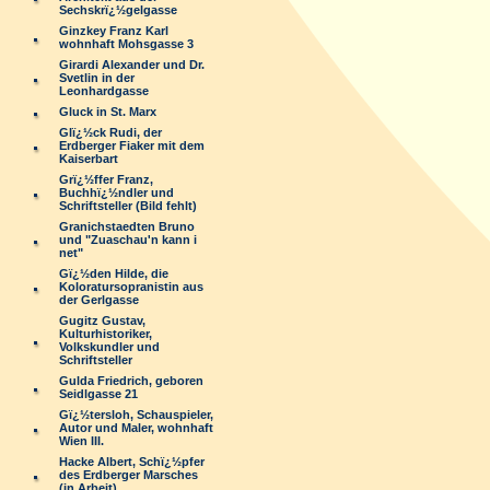
Sechskrï¿½gelgasse
Ginzkey Franz Karl
wohnhaft Mohsgasse 3
Girardi Alexander und Dr.
Svetlin in der
Leonhardgasse
Gluck in St. Marx
Glï¿½ck Rudi, der
Erdberger Fiaker mit dem
Kaiserbart
Grï¿½ffer Franz,
Buchhï¿½ndler und
Schriftsteller (Bild fehlt)
Granichstaedten Bruno
und "Zuaschau'n kann i
net"
Gï¿½den Hilde, die
Koloratursopranistin aus
der Gerlgasse
Gugitz Gustav,
Kulturhistoriker,
Volkskundler und
Schriftsteller
Gulda Friedrich, geboren
Seidlgasse 21
Gï¿½tersloh, Schauspieler,
Autor und Maler, wohnhaft
Wien III.
Hacke Albert, Schï¿½pfer
des Erdberger Marsches
(in Arbeit)