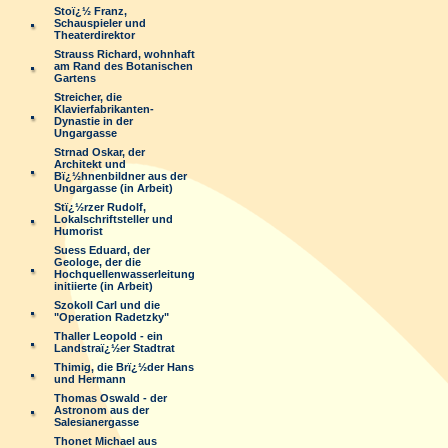
Stoï¿½ Franz,
Schauspieler und
Theaterdirektor
Strauss Richard, wohnhaft
am Rand des Botanischen
Gartens
Streicher, die
Klavierfabrikanten-
Dynastie in der
Ungargasse
Strnad Oskar, der
Architekt und
Bï¿½hnenbildner aus der
Ungargasse (in Arbeit)
Stï¿½rzer Rudolf,
Lokalschriftsteller und
Humorist
Suess Eduard, der
Geologe, der die
Hochquellenwasserleitung
initiierte (in Arbeit)
Szokoll Carl und die
"Operation Radetzky"
Thaller Leopold - ein
Landstraï¿½er Stadtrat
Thimig, die Brï¿½der Hans
und Hermann
Thomas Oswald - der
Astronom aus der
Salesianergasse
Thonet Michael aus