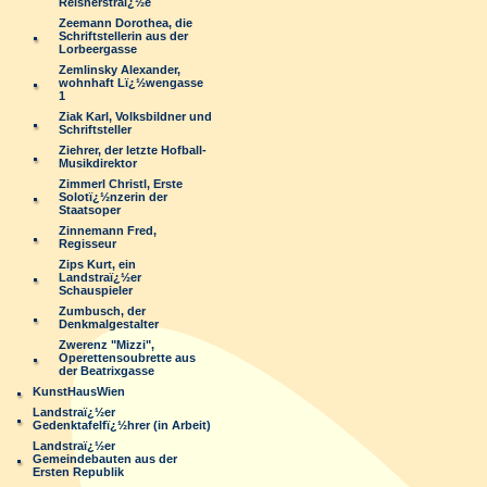
Reisnerstraï¿½e
Zeemann Dorothea, die
Schriftstellerin aus der
Lorbeergasse
Zemlinsky Alexander,
wohnhaft Lï¿½wengasse
1
Ziak Karl, Volksbildner und
Schriftsteller
Ziehrer, der letzte Hofball-
Musikdirektor
Zimmerl Christl, Erste
Solotï¿½nzerin der
Staatsoper
Zinnemann Fred,
Regisseur
Zips Kurt, ein
Landstraï¿½er
Schauspieler
Zumbusch, der
Denkmalgestalter
Zwerenz "Mizzi",
Operettensoubrette aus
der Beatrixgasse
KunstHausWien
Landstraï¿½er
Gedenktafelfï¿½hrer (in Arbeit)
Landstraï¿½er
Gemeindebauten aus der
Ersten Republik