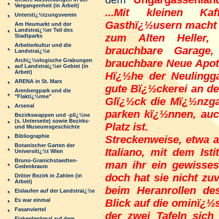
Vergangenheit (in Arbeit)
...Mit kleinen Ka
Unterstï¿½tzungsverein
Gasthï¿½usern macht s
Am Heumarkt und der
Landstraï¿½er Teil des
zum Alten Heller,
Stadtparks
Arbeiterkultur und die
brauchbare Garage
Landstraï¿½e
Archï¿½ologische Grabungen
brauchbare Neue Apoth
auf Landstraï¿½er Gebiet (in
Arbeit)
Hï¿½he der Neulingga
ARENA in St. Marx
gute Bï¿½ckerei an d
Arenbergpark und die
"Flaktï¿½rme"
Glï¿½ck die Mï¿½nzga
Arsenal
parken kï¿½nnen, au
Bezirkswappen und -plï¿½ne
(s. Unterseite) sowie Bezirks-
Platz ist.
und Museumsgeschichte
Bibliographie
Streckenweise, etwa 
Botanischer Garten der
Italiano, mit dem Isti
Universitï¿½t Wien
Bruno-Granichstaedten-
man ihr ein gewisses
Gedenkraum
doch hat sie nicht zu
Dritter Bezirk in Zahlen (in
Arbeit)
beim Heranrollen d
Eislaufen auf der Landstraï¿½e
Es war einmal
Blick auf die ominï¿½
Fasanviertel
der zwei Tafeln sich
Fiakerdenkmal auf dem