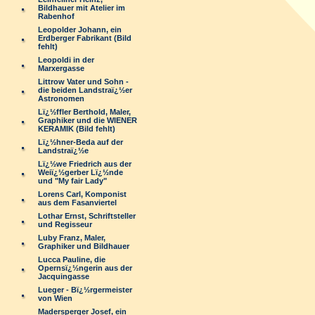
Bildhauer mit Atelier im
Rabenhof
Leopolder Johann, ein
Erdberger Fabrikant (Bild
fehlt)
Leopoldi in der
Marxergasse
Littrow Vater und Sohn -
die beiden Landstraï¿½er
Astronomen
Lï¿½ffler Berthold, Maler,
Graphiker und die WIENER
KERAMIK (Bild fehlt)
Lï¿½hner-Beda auf der
Landstraï¿½e
Lï¿½we Friedrich aus der
Weiï¿½gerber Lï¿½nde
und "My fair Lady"
Lorens Carl, Komponist
aus dem Fasanviertel
Lothar Ernst, Schriftsteller
und Regisseur
Luby Franz, Maler,
Graphiker und Bildhauer
Lucca Pauline, die
Opernsï¿½ngerin aus der
Jacquingasse
Lueger - Bï¿½rgermeister
von Wien
Madersperger Josef, ein