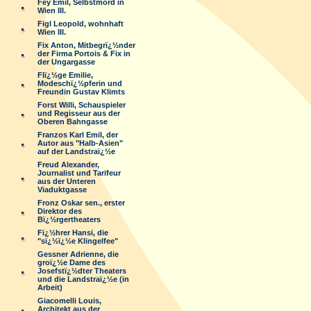
Fey Emil, Selbstmord in
Wien III.
Figl Leopold, wohnhaft
Wien III.
Fix Anton, Mitbegrï¿½nder
der Firma Portois & Fix in
der Ungargasse
Flï¿½ge Emilie,
Modeschï¿½pferin und
Freundin Gustav Klimts
Forst Willi, Schauspieler
und Regisseur aus der
Oberen Bahngasse
Franzos Karl Emil, der
Autor aus "Halb-Asien"
auf der Landstraï¿½e
Freud Alexander,
Journalist und Tarifeur
aus der Unteren
Viaduktgasse
Fronz Oskar sen., erster
Direktor des
Bï¿½rgertheaters
Fï¿½hrer Hansi, die
"sï¿½ï¿½e Klingelfee"
Gessner Adrienne, die
groï¿½e Dame des
Josefstï¿½dter Theaters
und die Landstraï¿½e (in
Arbeit)
Giacomelli Louis,
Architekt aus der