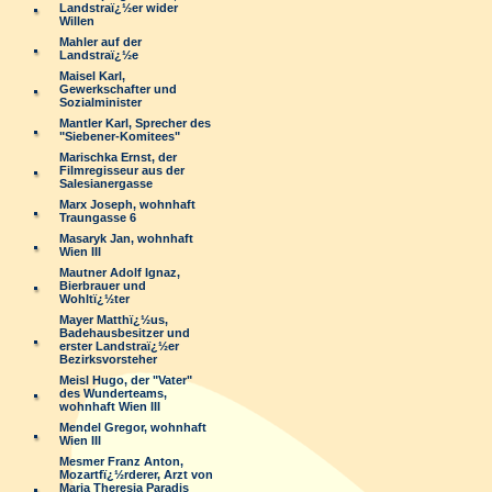
Landstraï¿½er wider
Willen
Mahler auf der
Landstraï¿½e
Maisel Karl,
Gewerkschafter und
Sozialminister
Mantler Karl, Sprecher des
"Siebener-Komitees"
Marischka Ernst, der
Filmregisseur aus der
Salesianergasse
Marx Joseph, wohnhaft
Traungasse 6
Masaryk Jan, wohnhaft
Wien III
Mautner Adolf Ignaz,
Bierbrauer und
Wohltï¿½ter
Mayer Matthï¿½us,
Badehausbesitzer und
erster Landstraï¿½er
Bezirksvorsteher
Meisl Hugo, der "Vater"
des Wunderteams,
wohnhaft Wien III
Mendel Gregor, wohnhaft
Wien III
Mesmer Franz Anton,
Mozartfï¿½rderer, Arzt von
Maria Theresia Paradis