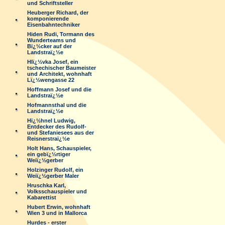
und Schriftsteller
Heuberger Richard, der
komponierende
Eisenbahntechniker
Hiden Rudi, Tormann des
Wunderteams und
Bï¿½cker auf der
Landstraï¿½e
Hlï¿½vka Josef, ein
tschechischer Baumeister
und Architekt, wohnhaft
Lï¿½wengasse 22
Hoffmann Josef und die
Landstraï¿½e
Hofmannsthal und die
Landstraï¿½e
Hï¿½hnel Ludwig,
Entdecker des Rudolf-
und Stefaniesees aus der
Reisnerstraï¿½e
Holt Hans, Schauspieler,
ein gebï¿½rtiger
Weiï¿½gerber
Holzinger Rudolf, ein
Weiï¿½gerber Maler
Hruschka Karl,
Volksschauspieler und
Kabarettist
Hubert Erwin, wohnhaft
Wien 3 und in Mallorca
Hurdes - erster