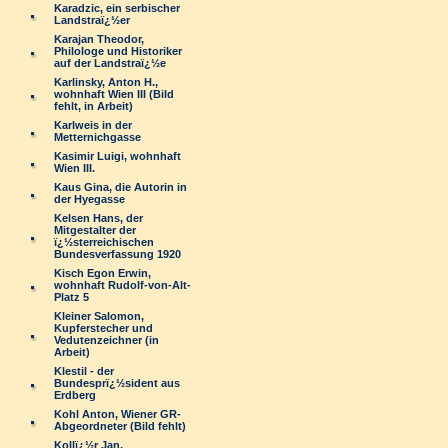
Karadzic, ein serbischer
Landstraï¿½er
Karajan Theodor,
Philologe und Historiker
auf der Landstraï¿½e
Karlinsky, Anton H.,
wohnhaft Wien III (Bild
fehlt, in Arbeit)
Karlweis in der
Metternichgasse
Kasimir Luigi, wohnhaft
Wien III.
Kaus Gina, die Autorin in
der Hyegasse
Kelsen Hans, der
Mitgestalter der
ï¿½sterreichischen
Bundesverfassung 1920
Kisch Egon Erwin,
wohnhaft Rudolf-von-Alt-
Platz 5
Kleiner Salomon,
Kupferstecher und
Vedutenzeichner (in
Arbeit)
Klestil - der
Bundesprï¿½sident aus
Erdberg
Kohl Anton, Wiener GR-
Abgeordneter (Bild fehlt)
Kollï¿½r Jan,