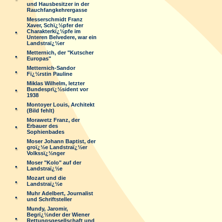
und Hausbesitzer in der
Rauchfangkehrergasse
Messerschmidt Franz
Xaver, Schï¿½pfer der
Charakterkï¿½pfe im
Unteren Belvedere, war ein
Landstraï¿½er
Metternich, der "Kutscher
Europas"
Metternich-Sandor
Fï¿½rstin Pauline
Miklas Wilhelm, letzter
Bundesprï¿½sident vor
1938
Montoyer Louis, Architekt
(Bild fehlt)
Morawetz Franz, der
Erbauer des
Sophienbades
Moser Johann Baptist, der
groï¿½e Landstraï¿½er
Volkssï¿½nger
Moser "Kolo" auf der
Landstraï¿½e
Mozart und die
Landstraï¿½e
Muhr Adelbert, Journalist
und Schriftsteller
Mundy, Jaromir,
Begrï¿½nder der Wiener
Rettungsgesellschaft und