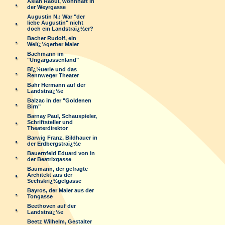
Aslan Raoul, wohnhaft in
der Weyrgasse
Augustin N.: War "der
liebe Augustin" nicht
doch ein Landstraï¿½er?
Bacher Rudolf, ein
Weiï¿½gerber Maler
Bachmann im
"Ungargassenland"
Bï¿½uerle und das
Rennweger Theater
Bahr Hermann auf der
Landstraï¿½e
Balzac in der "Goldenen
Birn"
Barnay Paul, Schauspieler,
Schriftsteller und
Theaterdirektor
Barwig Franz, Bildhauer in
der Erdbergstraï¿½e
Bauernfeld Eduard von in
der Beatrixgasse
Baumann, der gefragte
Architekt aus der
Sechskrï¿½gelgasse
Bayros, der Maler aus der
Tongasse
Beethoven auf der
Landstraï¿½e
Beetz Wilhelm, Gestalter