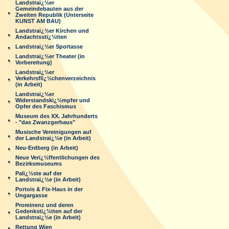
Landstraï¿½er
Gemeindebauten aus der
Zweiten Republik (Unterseite
KUNST AM BAU)
Landstraï¿½er Kirchen und
Andachtsstï¿½tten
Landstraï¿½er Sportasse
Landstraï¿½er Theater (in
Vorbereitung)
Landstraï¿½er
Verkehrsflï¿½chenverzeichnis
(in Arbeit)
Landstraï¿½er
Widerstandskï¿½mpfer und
Opfer des Faschismus
Museum des XX. Jahrhunderts
- "das Zwanzgerhaus"
Musische Vereinigungen auf
der Landstraï¿½e (in Arbeit)
Neu-Erdberg (in Arbeit)
Neue Verï¿½ffentlichungen des
Bezirksmuseums
Palï¿½ste auf der
Landstraï¿½e (in Arbeit)
Portois & Fix-Haus in der
Ungargasse
Prominenz und deren
Gedenkstï¿½tten auf der
Landstraï¿½e (in Arbeit)
Rettung Wien