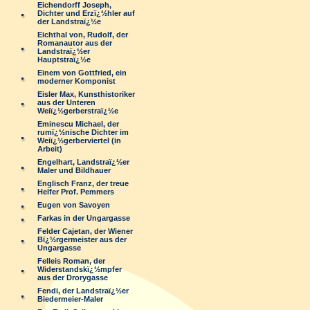
Eichendorff Joseph,
Dichter und Erzï¿½hler auf
der Landstraï¿½e
Eichthal von, Rudolf, der
Romanautor aus der
Landstraï¿½er
Hauptstraï¿½e
Einem von Gottfried, ein
moderner Komponist
Eisler Max, Kunsthistoriker
aus der Unteren
Weiï¿½gerberstraï¿½e
Eminescu Michael, der
rumï¿½nische Dichter im
Weiï¿½gerberviertel (in
Arbeit)
Engelhart, Landstraï¿½er
Maler und Bildhauer
Englisch Franz, der treue
Helfer Prof. Pemmers
Eugen von Savoyen
Farkas in der Ungargasse
Felder Cajetan, der Wiener
Bï¿½rgermeister aus der
Ungargasse
Felleis Roman, der
Widerstandskï¿½mpfer
aus der Drorygasse
Fendi, der Landstraï¿½er
Biedermeier-Maler