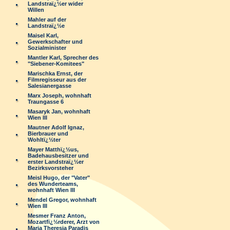
Landstraï¿½er wider
Willen
Mahler auf der
Landstraï¿½e
Maisel Karl,
Gewerkschafter und
Sozialminister
Mantler Karl, Sprecher des
"Siebener-Komitees"
Marischka Ernst, der
Filmregisseur aus der
Salesianergasse
Marx Joseph, wohnhaft
Traungasse 6
Masaryk Jan, wohnhaft
Wien III
Mautner Adolf Ignaz,
Bierbrauer und
Wohltï¿½ter
Mayer Matthï¿½us,
Badehausbesitzer und
erster Landstraï¿½er
Bezirksvorsteher
Meisl Hugo, der "Vater"
des Wunderteams,
wohnhaft Wien III
Mendel Gregor, wohnhaft
Wien III
Mesmer Franz Anton,
Mozartfï¿½rderer, Arzt von
Maria Theresia Paradis