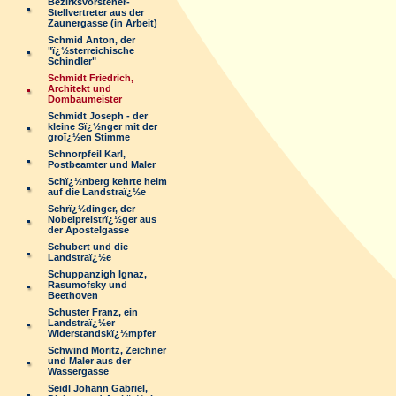
Bezirksvorsteher-
Stellvertreter aus der
Zaunergasse (in Arbeit)
Schmid Anton, der
"ï¿½sterreichische
Schindler"
Schmidt Friedrich,
Architekt und
Dombaumeister
Schmidt Joseph - der
kleine Sï¿½nger mit der
groï¿½en Stimme
Schnorpfeil Karl,
Postbeamter und Maler
Schï¿½nberg kehrte heim
auf die Landstraï¿½e
Schrï¿½dinger, der
Nobelpreistrï¿½ger aus
der Apostelgasse
Schubert und die
Landstraï¿½e
Schuppanzigh Ignaz,
Rasumofsky und
Beethoven
Schuster Franz, ein
Landstraï¿½er
Widerstandskï¿½mpfer
Schwind Moritz, Zeichner
und Maler aus der
Wassergasse
Seidl Johann Gabriel,