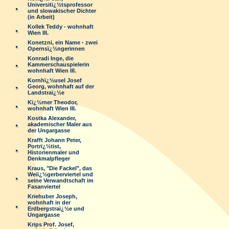
Universitï¿½tsprofessor
und slowakischer Dichter
(in Arbeit)
Kollek Teddy - wohnhaft
Wien III.
Konetzni, ein Name - zwei
Opernsï¿½ngerinnen
Konradi Inge, die
Kammerschauspielerin
wohnhaft Wien III.
Kornhï¿½usel Josef
Georg, wohnhaft auf der
Landstraï¿½e
Kï¿½rner Theodor,
wohnhaft Wien III.
Kostka Alexander,
akademischer Maler aus
der Ungargasse
Krafft Johann Peter,
Portrï¿½tist,
Historienmaler und
Denkmalpfleger
Kraus, "Die Fackel", das
Weiï¿½gerberviertel und
seine Verwandtschaft im
Fasanviertel
Kriehuber Joseph,
wohnhaft in der
Erdbergstraï¿½e und
Ungargasse
Krips Prof. Josef,