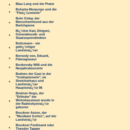
Blau-Lang und der Prater
Bohatta-Morpurgo und die
"Fleiï¿½zetterln"
Bohr Oskar, der
Menschenfreund aus der
Barichgasse
Bï¿½hm Karl, Dirigent,
Generalmusik- und
Staatsoperndirektor
Boltzmann - ein
gebï¿½rtiger
Landstraï¿½er
Borsody von, Eduard,
Filmregisseur
Boskovsky Willi und die
Neujahrskonzerte
Brahms der Gast in der
"Goldspinnerin", im
Streicherhaus und
Landstraï¿½er
Hauptstraï¿½e 96
Breitner Hugo, der
"Erfinder" der
Wohnbausteuer wurde in
der Radetzkystraï¿½e
geboren
Bruckner Anton, der
"Musikant Gottes", auf der
Landstraï¿½e
Bruckner Ferdinand oder
Theodor Tagger