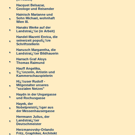
Hacquet Belsazar,
Geologe und Reisender
Hainisch Marianne und
Sohn Michael, wohnhaft
Wien III.
Hanaks Werke auf der
Landstraï¿½e (in Arbeit)
Handel-Mazetti Enrica, die
seinerzeit populï¿½re
Schriftstellerin
Hanusch Margaretha, die
Landstraï¿½er Bildhauerin
Harrach Graf Aloys
Thomas Raimund
Hauff Angelika,
Tï¿½nzerin, Artistin und
Kammerschauspielerin
Hï¿½user Rudolf -
Mitgestalter unseres
"sozialen Netzes"
Haydn in der Ungargasse
und Rochusgasse
Hayek, der
Nobelpreistrï¿½ger aus
der Messenhausergasse
Herrmann Julius, der
Landstraï¿½er
Deutschmeister
Herzmanovsky-Orlando
Fritz, Graphiker, Architekt