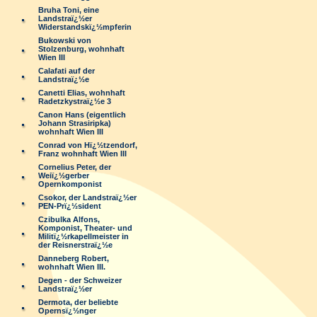
Bruha Toni, eine
Landstraï¿½er
Widerstandskï¿½mpferin
Bukowski von
Stolzenburg, wohnhaft
Wien III
Calafati auf der
Landstraï¿½e
Canetti Elias, wohnhaft
Radetzkystraï¿½e 3
Canon Hans (eigentlich
Johann Strasiripka)
wohnhaft Wien III
Conrad von Hï¿½tzendorf,
Franz wohnhaft Wien III
Cornelius Peter, der
Weiï¿½gerber
Opernkomponist
Csokor, der Landstraï¿½er
PEN-Prï¿½sident
Czibulka Alfons,
Komponist, Theater- und
Militï¿½rkapellmeister in
der Reisnerstraï¿½e
Danneberg Robert,
wohnhaft Wien III.
Degen - der Schweizer
Landstraï¿½er
Dermota, der beliebte
Opernsï¿½nger