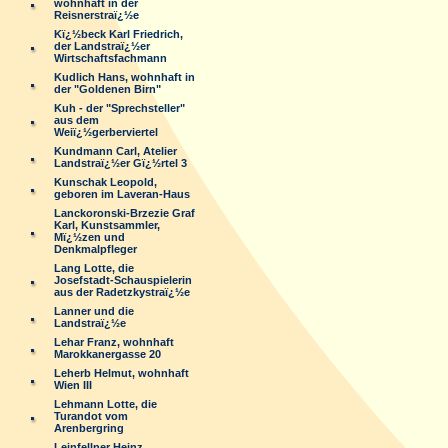
wohnhaft in der
Reisnerstraï¿½e
Kï¿½beck Karl Friedrich,
der Landstraï¿½er
Wirtschaftsfachmann
Kudlich Hans, wohnhaft in
der "Goldenen Birn"
Kuh - der "Sprechsteller"
aus dem
Weiï¿½gerberviertel
Kundmann Carl, Atelier
Landstraï¿½er Gï¿½rtel 3
Kunschak Leopold,
geboren im Laveran-Haus
Lanckoronski-Brzezie Graf
Karl, Kunstsammler,
Mï¿½zen und
Denkmalpfleger
Lang Lotte, die
Josefstadt-Schauspielerin
aus der Radetzkystraï¿½e
Lanner und die
Landstraï¿½e
Lehar Franz, wohnhaft
Marokkanergasse 20
Leherb Helmut, wohnhaft
Wien III
Lehmann Lotte, die
Turandot vom
Arenbergring
Leinfellner Heinz,