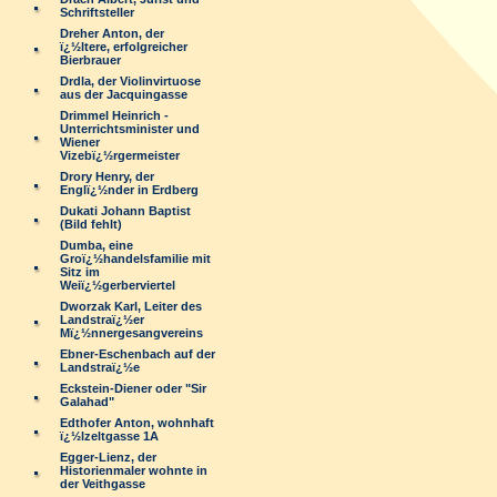
Schriftsteller
Dreher Anton, der
ï¿½ltere, erfolgreicher
Bierbrauer
Drdla, der Violinvirtuose
aus der Jacquingasse
Drimmel Heinrich -
Unterrichtsminister und
Wiener
Vizebï¿½rgermeister
Drory Henry, der
Englï¿½nder in Erdberg
Dukati Johann Baptist
(Bild fehlt)
Dumba, eine
Groï¿½handelsfamilie mit
Sitz im
Weiï¿½gerberviertel
Dworzak Karl, Leiter des
Landstraï¿½er
Mï¿½nnergesangvereins
Ebner-Eschenbach auf der
Landstraï¿½e
Eckstein-Diener oder "Sir
Galahad"
Edthofer Anton, wohnhaft
ï¿½lzeltgasse 1A
Egger-Lienz, der
Historienmaler wohnte in
der Veithgasse