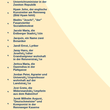
Unterrichtsminister in der
Zweiten Republik
Hyam John, der englische
Kunstreiter am Rennweg
(Bild Hyam fehlt)
Illedits "Joschi", "der"
Fasanviertler
Sozialdemokrat
Jacobi Maria, die
Erdberger Stadtrï¿½tin
Jacquin, ein Name zwei
Botaniker
Jandl Ernst, Lyriker
Jaray Hans, der
Josefstï¿½dter
Grandseigneur wohnhaft
in der Reisnerstraï¿½e
Jeritza Maria, die
Operndiva in der
Parkgasse
Jordan Peter, Agrarier und
Universitï¿½tsprofessor
wohnhaft auf der
Landstraï¿½e
Jost Grete, die
Widerstandskï¿½mpferin
aus dem Rabenhof
Jurek Wilhelm August,
"Deutschmeister" und
Komponist in der
Rennweger Kaserne