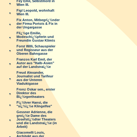
Fey Emil, Selbstmord in
Wien III.
Figl Leopold, wohnhaft
Wien III.
Fix Anton, Mitbegrï¿½nder
der Firma Portois & Fix in
der Ungargasse
Flï¿½ge Emilie,
Modeschï¿½pferin und
Freundin Gustav Klimts
Forst Willi, Schauspieler
und Regisseur aus der
Oberen Bahngasse
Franzos Karl Emil, der
Autor aus "Halb-Asien"
auf der Landstraï¿½e
Freud Alexander,
Journalist und Tarifeur
aus der Unteren
Viaduktgasse
Fronz Oskar sen., erster
Direktor des
Bï¿½rgertheaters
Fï¿½hrer Hansi, die
"sï¿½ï¿½e Klingelfee"
Gessner Adrienne, die
groï¿½e Dame des
Josefstï¿½dter Theaters
und die Landstraï¿½e (in
Arbeit)
Giacomelli Louis,
Architekt aus der