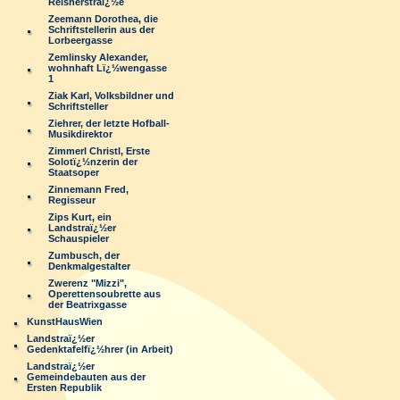
Reisnerstraï¿½e
Zeemann Dorothea, die
Schriftstellerin aus der
Lorbeergasse
Zemlinsky Alexander,
wohnhaft Lï¿½wengasse
1
Ziak Karl, Volksbildner und
Schriftsteller
Ziehrer, der letzte Hofball-
Musikdirektor
Zimmerl Christl, Erste
Solotï¿½nzerin der
Staatsoper
Zinnemann Fred,
Regisseur
Zips Kurt, ein
Landstraï¿½er
Schauspieler
Zumbusch, der
Denkmalgestalter
Zwerenz "Mizzi",
Operettensoubrette aus
der Beatrixgasse
KunstHausWien
Landstraï¿½er
Gedenktafelfï¿½hrer (in Arbeit)
Landstraï¿½er
Gemeindebauten aus der
Ersten Republik