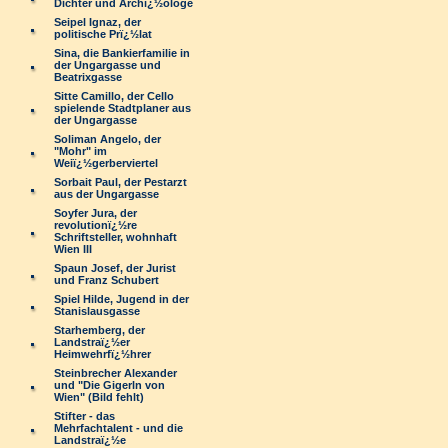
Dichter und Archï¿½ologe
Seipel Ignaz, der
politische Prï¿½lat
Sina, die Bankierfamilie in
der Ungargasse und
Beatrixgasse
Sitte Camillo, der Cello
spielende Stadtplaner aus
der Ungargasse
Soliman Angelo, der
"Mohr" im
Weiï¿½gerberviertel
Sorbait Paul, der Pestarzt
aus der Ungargasse
Soyfer Jura, der
revolutionï¿½re
Schriftsteller, wohnhaft
Wien III
Spaun Josef, der Jurist
und Franz Schubert
Spiel Hilde, Jugend in der
Stanislausgasse
Starhemberg, der
Landstraï¿½er
Heimwehrfï¿½hrer
Steinbrecher Alexander
und "Die Gigerln von
Wien" (Bild fehlt)
Stifter - das
Mehrfachtalent - und die
Landstraï¿½e