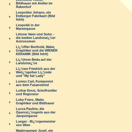
Bildhauer mit Atelier im
Rabenhof
Leopolder Johann, ein
Erdberger Fabrikant (Bild
fehlt)
Leopoldi in der
Marxergasse
Littrow Vater und Sohn -
die beiden Landstraï¿½er
Astronomen
Lï¿½ffler Berthold, Maler,
Graphiker und die WIENER
KERAMIK (Bild fehlt)
Lï¿½hner-Beda auf der
Landstraï¿½e
Lï¿½we Friedrich aus der
Weiï¿½gerber Lï¿½nde
und "My fair Lady"
Lorens Carl, Komponist
aus dem Fasanviertel
Lothar Ernst, Schriftsteller
und Regisseur
Luby Franz, Maler,
Graphiker und Bildhauer
Lucca Pauline, die
Opernsï¿½ngerin aus der
Jacquingasse
Lueger - Bï¿½rgermeister
von Wien
Madersperger Josef, ein