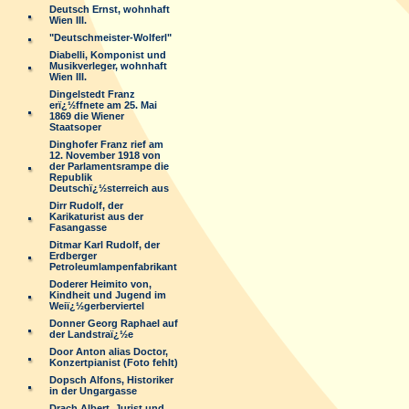
Deutsch Ernst, wohnhaft
Wien III.
"Deutschmeister-Wolferl"
Diabelli, Komponist und
Musikverleger, wohnhaft
Wien III.
Dingelstedt Franz
erï¿½ffnete am 25. Mai
1869 die Wiener
Staatsoper
Dinghofer Franz rief am
12. November 1918 von
der Parlamentsrampe die
Republik
Deutschï¿½sterreich aus
Dirr Rudolf, der
Karikaturist aus der
Fasangasse
Ditmar Karl Rudolf, der
Erdberger
Petroleumlampenfabrikant
Doderer Heimito von,
Kindheit und Jugend im
Weiï¿½gerberviertel
Donner Georg Raphael auf
der Landstraï¿½e
Door Anton alias Doctor,
Konzertpianist (Foto fehlt)
Dopsch Alfons, Historiker
in der Ungargasse
Drach Albert, Jurist und