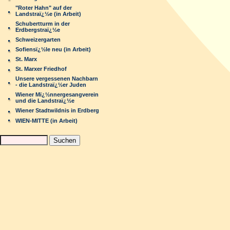
"Roter Hahn" auf der
Landstraï¿½e (in Arbeit)
Schubertturm in der
Erdbergstraï¿½e
Schweizergarten
Sofiensï¿½le neu (in Arbeit)
St. Marx
St. Marxer Friedhof
Unsere vergessenen Nachbarn
- die Landstraï¿½er Juden
Wiener Mï¿½nnergesangverein
und die Landstraï¿½e
Wiener Stadtwildnis in Erdberg
WIEN-MITTE (in Arbeit)