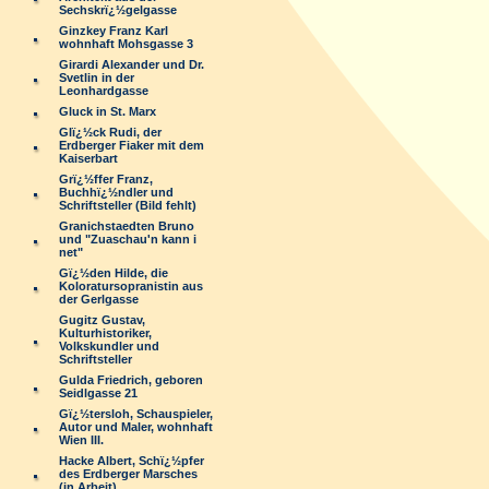
Sechskrï¿½gelgasse
Ginzkey Franz Karl
wohnhaft Mohsgasse 3
Girardi Alexander und Dr.
Svetlin in der
Leonhardgasse
Gluck in St. Marx
Glï¿½ck Rudi, der
Erdberger Fiaker mit dem
Kaiserbart
Grï¿½ffer Franz,
Buchhï¿½ndler und
Schriftsteller (Bild fehlt)
Granichstaedten Bruno
und "Zuaschau'n kann i
net"
Gï¿½den Hilde, die
Koloratursopranistin aus
der Gerlgasse
Gugitz Gustav,
Kulturhistoriker,
Volkskundler und
Schriftsteller
Gulda Friedrich, geboren
Seidlgasse 21
Gï¿½tersloh, Schauspieler,
Autor und Maler, wohnhaft
Wien III.
Hacke Albert, Schï¿½pfer
des Erdberger Marsches
(in Arbeit)