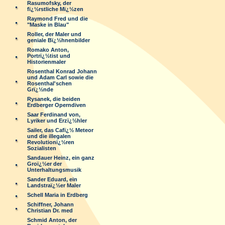
Rasumofsky, der
fï¿½rstliche Mï¿½zen
Raymond Fred und die
"Maske in Blau"
Roller, der Maler und
geniale Bï¿½hnenbilder
Romako Anton,
Portrï¿½tist und
Historienmaler
Rosenthal Konrad Johann
und Adam Carl sowie die
Rosenthal'schen
Grï¿½nde
Rysanek, die beiden
Erdberger Operndiven
Saar Ferdinand von,
Lyriker und Erzï¿½hler
Sailer, das Cafï¿½ Meteor
und die illegalen
Revolutionï¿½ren
Sozialisten
Sandauer Heinz, ein ganz
Groï¿½er der
Unterhaltungsmusik
Sander Eduard, ein
Landstraï¿½er Maler
Schell Maria in Erdberg
Schiffner, Johann
Christian Dr. med
Schmid Anton, der