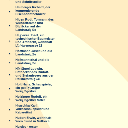
und Schriftsteller
Heuberger Richard, der
komponierende
Eisenbahntechniker
Hiden Rudi, Tormann des
Wunderteams und
Bï¿½cker auf der
Landstraï¿½e
Hlï¿½vka Josef, ein
tschechischer Baumeister
und Architekt, wohnhaft
Lï¿½wengasse 22
Hoffmann Josef und die
Landstraï¿½e
Hofmannsthal und die
Landstraï¿½e
Hï¿½hnel Ludwig,
Entdecker des Rudolf-
und Stefaniesees aus der
Reisnerstraï¿½e
Holt Hans, Schauspieler,
ein gebï¿½rtiger
Weiï¿½gerber
Holzinger Rudolf, ein
Weiï¿½gerber Maler
Hruschka Karl,
Volksschauspieler und
Kabarettist
Hubert Erwin, wohnhaft
Wien 3 und in Mallorca
Hurdes - erster