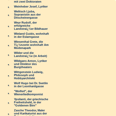
mit zwei Doktoraten
Weinheber Josef, Lyriker
Welitsch Ljuba,
Sopranistin aus der
Ditscheinergasse
Weyr Rudolf, der
erfolgreiche
Landstraï¿½er Bildhauer
Wieland Guido, wohnhaft
in der Eslarngasse
Wiesenthal Grete, die
Tï¿½nzerin wohnhaft Am
Modenapark
Wilder und die
Landstraï¿½e (in Arbeit)
Wildgans Anton, Lyriker
und Direktor des
Burgtheaters
Wittgenstein Ludwig,
Philosoph und
Hobbyarchitekt
Wolf Hugo bei Dr. Svetlin
in der Leonhardgasse
"Wolferl", der
Wienerliedkomponist
Ypsilanti, der griechische
Freiheitsheld, in der
"Goldenen Birn"
Zasche Theodor, Maler
und Karikaturist aus der