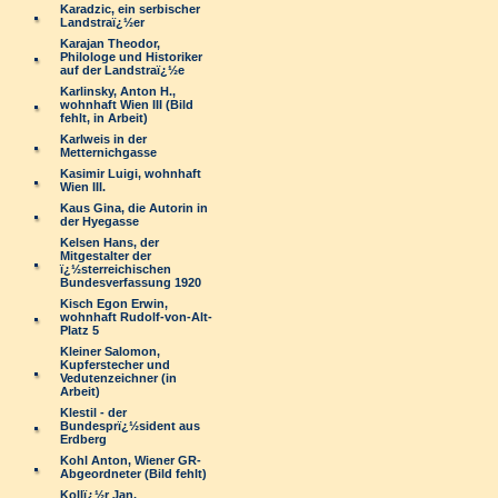
Karadzic, ein serbischer
Landstraï¿½er
Karajan Theodor,
Philologe und Historiker
auf der Landstraï¿½e
Karlinsky, Anton H.,
wohnhaft Wien III (Bild
fehlt, in Arbeit)
Karlweis in der
Metternichgasse
Kasimir Luigi, wohnhaft
Wien III.
Kaus Gina, die Autorin in
der Hyegasse
Kelsen Hans, der
Mitgestalter der
ï¿½sterreichischen
Bundesverfassung 1920
Kisch Egon Erwin,
wohnhaft Rudolf-von-Alt-
Platz 5
Kleiner Salomon,
Kupferstecher und
Vedutenzeichner (in
Arbeit)
Klestil - der
Bundesprï¿½sident aus
Erdberg
Kohl Anton, Wiener GR-
Abgeordneter (Bild fehlt)
Kollï¿½r Jan,