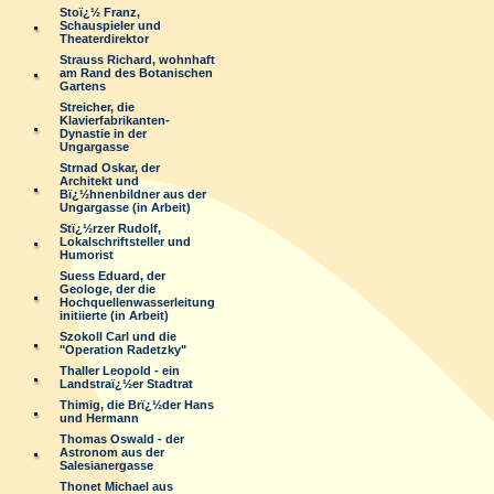
Stoï¿½ Franz,
Schauspieler und
Theaterdirektor
Strauss Richard, wohnhaft
am Rand des Botanischen
Gartens
Streicher, die
Klavierfabrikanten-
Dynastie in der
Ungargasse
Strnad Oskar, der
Architekt und
Bï¿½hnenbildner aus der
Ungargasse (in Arbeit)
Stï¿½rzer Rudolf,
Lokalschriftsteller und
Humorist
Suess Eduard, der
Geologe, der die
Hochquellenwasserleitung
initiierte (in Arbeit)
Szokoll Carl und die
"Operation Radetzky"
Thaller Leopold - ein
Landstraï¿½er Stadtrat
Thimig, die Brï¿½der Hans
und Hermann
Thomas Oswald - der
Astronom aus der
Salesianergasse
Thonet Michael aus