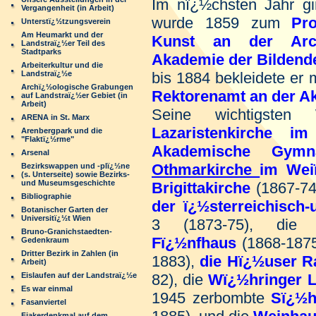
Im nï¿½chsten Jahr g
Vergangenheit (in Arbeit)
wurde 1859 zum
Pro
Unterstï¿½tzungsverein
Am Heumarkt und der
Kunst an der Arch
Landstraï¿½er Teil des
Stadtparks
Akademie der Bildend
Arbeiterkultur und die
Landstraï¿½e
bis 1884 bekleidete er
Archï¿½ologische Grabungen
Rektorenamt an der A
auf Landstraï¿½er Gebiet (in
Arbeit)
Seine wichtigsten
ARENA in St. Marx
Lazaristenkirche im
Arenbergpark und die
"Flaktï¿½rme"
Akademische Gymn
Arsenal
Othmarkirche
im Weiï
Bezirkswappen und -plï¿½ne
(s. Unterseite) sowie Bezirks-
und Museumsgeschichte
Brigittakirche
(1867-74
Bibliographie
der ï¿½sterreichisch
Botanischer Garten der
Universitï¿½t Wien
3 (1873-75), di
Bruno-Granichstaedten-
Fï¿½nfhaus
(1868-187
Gedenkraum
Dritter Bezirk in Zahlen (in
1883),
die Hï¿½user Ra
Arbeit)
Eislaufen auf der Landstraï¿½e
82), die
Wï¿½hringer
L
Es war einmal
1945 zerbombte
Sï¿½
Fasanviertel
Fiakerdenkmal auf dem