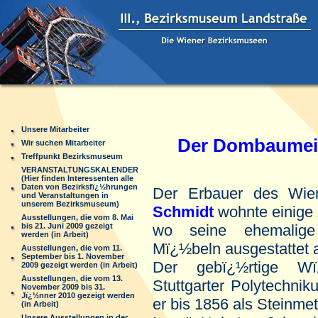
Unsere Mitarbeiter
Der Dombaumeist
Wir suchen Mitarbeiter
Treffpunkt Bezirksmuseum
1825-
VERANSTALTUNGSKALENDER
(Hier finden Interessenten alle
Daten von Bezirksfï¿½hrungen
Der Erbauer des Wi
und Veranstaltungen in
unserem Bezirksmuseum)
Schmidt
wohnte einige
Ausstellungen, die vom 8. Mai
bis 21. Juni 2009 gezeigt
wo seine ehemalige
werden (in Arbeit)
Mï¿½beln ausgestattet a
Ausstellungen, die vom 11.
September bis 1. November
Der gebï¿½rtige Wï
2009 gezeigt werden (in Arbeit)
Ausstellungen, die vom 13.
Stuttgarter Polytechni
November 2009 bis 31.
Jï¿½nner 2010 gezeigt werden
er bis 1856 als Steinmet
(in Arbeit)
Unsere Ausstellungen in der