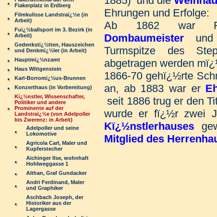
1885) und die
Weinhau
Fiakerplatz in Erdberg
Ehrungen und Erfolge:
Filmkulisse Landstraï¿½e (in
Arbeit)
Ab 1862 war Fr
Fuï¿½ballsport im 3. Bezirk (in
Dombaumeister
und e
Arbeit)
Gedenkstï¿½tten, Hauszeichen
Turmspitze des Ste
und Denkmï¿½ler (in Arbeit)
Hauptmï¿½nzamt
abgetragen werden mï¿
Haus Wittgenstein
1866-70 gehï¿½rte Sc
Karl-Borromï¿½us-Brunnen
an, ab 1883 war er
Eh
Konzerthaus (in Vorbereitung)
Kï¿½nstler, Wissenschafter,
seit 1886 trug er den Ti
Politiker und andere
Prominente auf der
wurde er fï¿½r zwei
Landstraï¿½e (von Adelpoller
bis Zwerenz: in Arbeit)
Kï¿½nstlerhauses
gew
Adelpoller und seine
Lokomotive
Mitglied des Herrenha
Agricola Carl, Maler und
Kupferstecher
Aichinger Ilse, wohnhaft
Hohlweggasse 1
Althan, Graf Gundacker
Andri Ferdinand, Maler
und Graphiker
Aschbach Joseph, der
Historiker aus der
Lagergasse