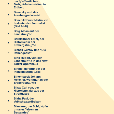
der ï¿½ffentlichen
Bedï¿½rfnisanstalten in
Erdberg
Benatzky und das
Arenbergparkviertel
Benedikt Ernst Martin, ein
bedeutender Journalist
(Bild fehlt)
Berg Alban auf der
Landstraï¿½e
Bernleithner Ernst, der
Historiker in der
Erdbergstraï¿½e
Bienek Gustav und "Die
Rabengasse"
Bing Rudolf, von der
Landstraï¿½e in das New
Yorker Opernhaus
Birago, der Erfinder der
Pionierlaufbrï¿½cke
Birkenstock Johann
Melchior, wohnhaft in der
Erdbergstraï¿½e
Blaas Carl von, der
Historienmaler aus der
Strohgasse
Blaha Paul, der
Volkstheaterdirektor
Blamauer, der Schï¿½pfer
unseres "eisernen
Bestandes"