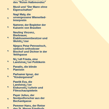
des "Roten Halbmondes"
Musil und "Der Mann ohne
Eigenschaften"
Nagl Maly, die
unvergessene Wienerlied-
Interpretin
Natterer, der Begleiter der
Kaiserin von Brasilien
Neuling Vinzenz,
Bierbrauer,
Etablissementbesitzer und
Wohltï¿½ter
Njegos Petar Petrowitsch,
serbisch-orthodoxer
Bischof und Dichter in der
Veithgasse
Nï¿½dl Frieda, eine
Landstraï¿½er Politikerin
Paradis, die blinde
Pianistin
Parhamer Ignaz, der
"Kindergeneral"
Pawlik Eva, die
Landstraï¿½er
Eiskunstlï¿½uferin und
Filmschauspielerin
Payer Julius, der
Nordpolforscher aus der
Bechardgasse
Pemmer Hans, der Retter
des St. Marxer Friedhofs