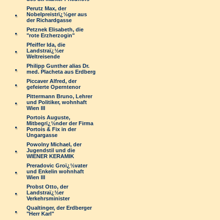
Perutz Max, der
Nobelpreistrï¿½ger aus
der Richardgasse
Petznek Elisabeth, die
"rote Erzherzogin"
Pfeiffer Ida, die
Landstraï¿½er
Weltreisende
Philipp Gunther alias Dr.
med. Placheta aus Erdberg
Piccaver Alfred, der
gefeierte Operntenor
Pittermann Bruno, Lehrer
und Politiker, wohnhaft
Wien III
Portois Auguste,
Mitbegrï¿½nder der Firma
Portois & Fix in der
Ungargasse
Powolny Michael, der
Jugendstil und die
WIENER KERAMIK
Preradovic Groï¿½vater
und Enkelin wohnhaft
Wien III
Probst Otto, der
Landstraï¿½er
Verkehrsminister
Qualtinger, der Erdberger
"Herr Karl"