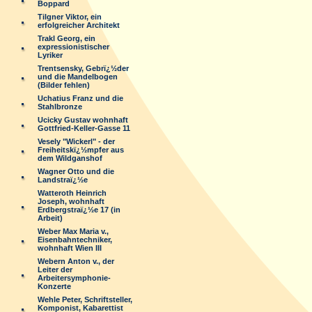
Boppard
Tilgner Viktor, ein
erfolgreicher Architekt
Trakl Georg, ein
expressionistischer
Lyriker
Trentsensky, Gebrï¿½der
und die Mandelbogen
(Bilder fehlen)
Uchatius Franz und die
Stahlbronze
Ucicky Gustav wohnhaft
Gottfried-Keller-Gasse 11
Vesely "Wickerl" - der
Freiheitskï¿½mpfer aus
dem Wildganshof
Wagner Otto und die
Landstraï¿½e
Watteroth Heinrich
Joseph, wohnhaft
Erdbergstraï¿½e 17 (in
Arbeit)
Weber Max Maria v.,
Eisenbahntechniker,
wohnhaft Wien III
Webern Anton v., der
Leiter der
Arbeitersymphonie-
Konzerte
Wehle Peter, Schriftsteller,
Komponist, Kabarettist