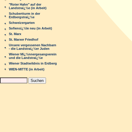
"Roter Hahn" auf der
Landstraï¿½e (in Arbeit)
Schubertturm in der
Erdbergstraï¿½e
Schweizergarten
Sofiensï¿½le neu (in Arbeit)
St. Marx
St. Marxer Friedhof
Unsere vergessenen Nachbarn
- die Landstraï¿½er Juden
Wiener Mï¿½nnergesangverein
und die Landstraï¿½e
Wiener Stadtwildnis in Erdberg
WIEN-MITTE (in Arbeit)