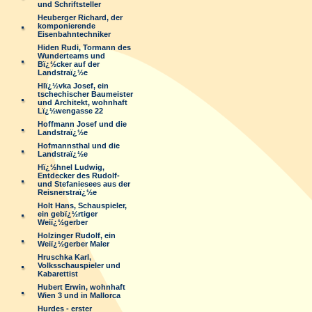
und Schriftsteller
Heuberger Richard, der
komponierende
Eisenbahntechniker
Hiden Rudi, Tormann des
Wunderteams und
Bï¿½cker auf der
Landstraï¿½e
Hlï¿½vka Josef, ein
tschechischer Baumeister
und Architekt, wohnhaft
Lï¿½wengasse 22
Hoffmann Josef und die
Landstraï¿½e
Hofmannsthal und die
Landstraï¿½e
Hï¿½hnel Ludwig,
Entdecker des Rudolf-
und Stefaniesees aus der
Reisnerstraï¿½e
Holt Hans, Schauspieler,
ein gebï¿½rtiger
Weiï¿½gerber
Holzinger Rudolf, ein
Weiï¿½gerber Maler
Hruschka Karl,
Volksschauspieler und
Kabarettist
Hubert Erwin, wohnhaft
Wien 3 und in Mallorca
Hurdes - erster