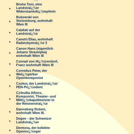
Bruha Toni, eine
Landstraï¿½er
Widerstandskï¿½mpferin
Bukowski von
Stolzenburg, wohnhaft
Wien III
Calafati auf der
Landstraï¿½e
Canetti Elias, wohnhaft
Radetzkystraï¿½e 3
Canon Hans (eigentlich
Johann Strasiripka)
wohnhaft Wien III
Conrad von Hï¿½tzendorf,
Franz wohnhaft Wien III
Cornelius Peter, der
Weiï¿½gerber
Opernkomponist
Csokor, der Landstraï¿½er
PEN-Prï¿½sident
Czibulka Alfons,
Komponist, Theater- und
Militï¿½rkapellmeister in
der Reisnerstraï¿½e
Danneberg Robert,
wohnhaft Wien III.
Degen - der Schweizer
Landstraï¿½er
Dermota, der beliebte
Opernsï¿½nger