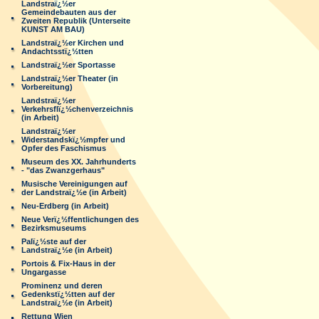
Landstraï¿½er
Gemeindebauten aus der
Zweiten Republik (Unterseite
KUNST AM BAU)
Landstraï¿½er Kirchen und
Andachtsstï¿½tten
Landstraï¿½er Sportasse
Landstraï¿½er Theater (in
Vorbereitung)
Landstraï¿½er
Verkehrsflï¿½chenverzeichnis
(in Arbeit)
Landstraï¿½er
Widerstandskï¿½mpfer und
Opfer des Faschismus
Museum des XX. Jahrhunderts
- "das Zwanzgerhaus"
Musische Vereinigungen auf
der Landstraï¿½e (in Arbeit)
Neu-Erdberg (in Arbeit)
Neue Verï¿½ffentlichungen des
Bezirksmuseums
Palï¿½ste auf der
Landstraï¿½e (in Arbeit)
Portois & Fix-Haus in der
Ungargasse
Prominenz und deren
Gedenkstï¿½tten auf der
Landstraï¿½e (in Arbeit)
Rettung Wien