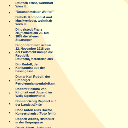
Deutsch Ernst, wohnhaft
Wien III.
"Deutschmeister-Wolferl"
Diabelli, Komponist und
Musikverleger, wohnhaft
Wien III.
Dingelstedt Franz
erï¿½ffnete am 25. Mai
1869 die Wiener
Staatsoper
Dinghofer Franz rief am
12. November 1918 von
der Parlamentsrampe die
Republik
Deutschï¿½sterreich aus
Dirr Rudolf, der
Karikaturist aus der
Fasangasse
Ditmar Karl Rudolf, der
Erdberger
Petroleumlampenfabrikant
Doderer Heimito von,
Kindheit und Jugend im
Weiï¿½gerberviertel
Donner Georg Raphael auf
der Landstraï¿½e
Door Anton alias Doctor,
Konzertpianist (Foto fehlt)
Dopsch Alfons, Historiker
in der Ungargasse
Drach Albert, Jurist und