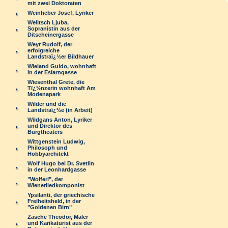
mit zwei Doktoraten
Weinheber Josef, Lyriker
Welitsch Ljuba,
Sopranistin aus der
Ditscheinergasse
Weyr Rudolf, der
erfolgreiche
Landstraï¿½er Bildhauer
Wieland Guido, wohnhaft
in der Eslarngasse
Wiesenthal Grete, die
Tï¿½nzerin wohnhaft Am
Modenapark
Wilder und die
Landstraï¿½e (in Arbeit)
Wildgans Anton, Lyriker
und Direktor des
Burgtheaters
Wittgenstein Ludwig,
Philosoph und
Hobbyarchitekt
Wolf Hugo bei Dr. Svetlin
in der Leonhardgasse
"Wolferl", der
Wienerliedkomponist
Ypsilanti, der griechische
Freiheitsheld, in der
"Goldenen Birn"
Zasche Theodor, Maler
und Karikaturist aus der