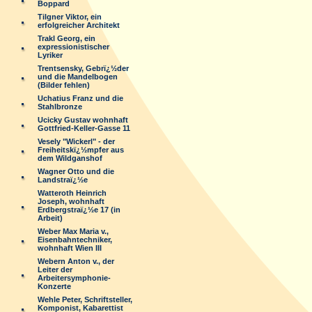
Boppard
Tilgner Viktor, ein
erfolgreicher Architekt
Trakl Georg, ein
expressionistischer
Lyriker
Trentsensky, Gebrï¿½der
und die Mandelbogen
(Bilder fehlen)
Uchatius Franz und die
Stahlbronze
Ucicky Gustav wohnhaft
Gottfried-Keller-Gasse 11
Vesely "Wickerl" - der
Freiheitskï¿½mpfer aus
dem Wildganshof
Wagner Otto und die
Landstraï¿½e
Watteroth Heinrich
Joseph, wohnhaft
Erdbergstraï¿½e 17 (in
Arbeit)
Weber Max Maria v.,
Eisenbahntechniker,
wohnhaft Wien III
Webern Anton v., der
Leiter der
Arbeitersymphonie-
Konzerte
Wehle Peter, Schriftsteller,
Komponist, Kabarettist