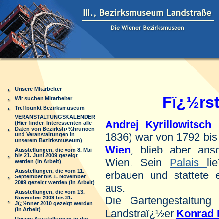
Unsere Mitarbeiter
Fï¿½rs
Wir suchen Mitarbeiter
Treffpunkt Bezirksmuseum
VERANSTALTUNGSKALENDER
Andrej Kyrillowitsch
(Hier finden Interessenten alle
Daten von Bezirksfï¿½hrungen
1836) war von 1792 bis
und Veranstaltungen in
unserem Bezirksmuseum)
Wien
, blieb aber ans
Ausstellungen, die vom 8. Mai
bis 21. Juni 2009 gezeigt
Wien. Sein
Palais
l
werden (in Arbeit)
Ausstellungen, die vom 11.
erbauen und stattete 
September bis 1. November
2009 gezeigt werden (in Arbeit)
aus.
Ausstellungen, die vom 13.
November 2009 bis 31.
Die Gartengestaltung
Jï¿½nner 2010 gezeigt werden
(in Arbeit)
Landstraï¿½er
Konrad 
Unsere Ausstellungen in der