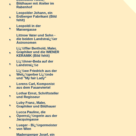
Bildhauer mit Atelier im
Rabenhof
Leopolder Johann, ein
Erdberger Fabrikant (Bild
fehlt)
Leopoldi in der
Marxergasse
Littrow Vater und Sohn -
die beiden Landstraï¿½er
Astronomen
Lï¿½ffler Berthold, Maler,
Graphiker und die WIENER
KERAMIK (Bild fehlt)
Lï¿½hner-Beda auf der
Landstraï¿½e
Lï¿½we Friedrich aus der
Weiï¿½gerber Lï¿½nde
und "My fair Lady"
Lorens Carl, Komponist
aus dem Fasanviertel
Lothar Ernst, Schriftsteller
und Regisseur
Luby Franz, Maler,
Graphiker und Bildhauer
Lucca Pauline, die
Opernsï¿½ngerin aus der
Jacquingasse
Lueger - Bï¿½rgermeister
von Wien
Madersperger Josef, ein