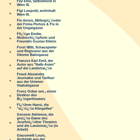
Fey Emil, Selbstmord in
Wien III.
Figl Leopold, wohnhaft
Wien III.
Fix Anton, Mitbegrï¿½nder
der Firma Portois & Fix in
der Ungargasse
Flï¿½ge Emilie,
Modeschï¿½pferin und
Freundin Gustav Klimts
Forst Willi, Schauspieler
und Regisseur aus der
Oberen Bahngasse
Franzos Karl Emil, der
Autor aus "Halb-Asien"
auf der Landstraï¿½e
Freud Alexander,
Journalist und Tarifeur
aus der Unteren
Viaduktgasse
Fronz Oskar sen., erster
Direktor des
Bï¿½rgertheaters
Fï¿½hrer Hansi, die
"sï¿½ï¿½e Klingelfee"
Gessner Adrienne, die
groï¿½e Dame des
Josefstï¿½dter Theaters
und die Landstraï¿½e (in
Arbeit)
Giacomelli Louis,
Architekt aus der