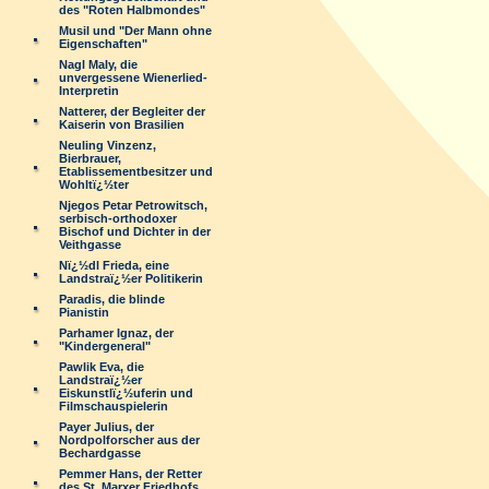
des "Roten Halbmondes"
Musil und "Der Mann ohne
Eigenschaften"
Nagl Maly, die
unvergessene Wienerlied-
Interpretin
Natterer, der Begleiter der
Kaiserin von Brasilien
Neuling Vinzenz,
Bierbrauer,
Etablissementbesitzer und
Wohltï¿½ter
Njegos Petar Petrowitsch,
serbisch-orthodoxer
Bischof und Dichter in der
Veithgasse
Nï¿½dl Frieda, eine
Landstraï¿½er Politikerin
Paradis, die blinde
Pianistin
Parhamer Ignaz, der
"Kindergeneral"
Pawlik Eva, die
Landstraï¿½er
Eiskunstlï¿½uferin und
Filmschauspielerin
Payer Julius, der
Nordpolforscher aus der
Bechardgasse
Pemmer Hans, der Retter
des St. Marxer Friedhofs