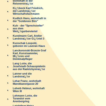
wohnhaft in der
Reisnerstraï¿½e
Kï¿½beck Karl Friedrich,
der Landstraï¿½er
Wirtschaftsfachmann
Kudlich Hans, wohnhaft in
der "Goldenen Birn"
Kuh - der "Sprechsteller"
aus dem
Weiï¿½gerberviertel
Kundmann Carl, Atelier
Landstraï¿½er Gï¿½rtel 3
Kunschak Leopold,
geboren im Laveran-Haus
Lanckoronski-Brzezie Graf
Karl, Kunstsammler,
Mï¿½zen und
Denkmalpfleger
Lang Lotte, die
Josefstadt-Schauspielerin
aus der Radetzkystraï¿½e
Lanner und die
Landstraï¿½e
Lehar Franz, wohnhaft
Marokkanergasse 20
Leherb Helmut, wohnhaft
Wien III
Lehmann Lotte, die
Turandot vom
Arenbergring
Leinfellner Heinz,