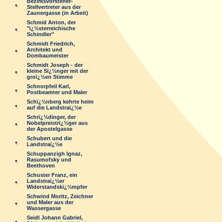
Bezirksvorsteher-
Stellvertreter aus der
Zaunergasse (in Arbeit)
Schmid Anton, der
"ï¿½sterreichische
Schindler"
Schmidt Friedrich,
Architekt und
Dombaumeister
Schmidt Joseph - der
kleine Sï¿½nger mit der
groï¿½en Stimme
Schnorpfeil Karl,
Postbeamter und Maler
Schï¿½nberg kehrte heim
auf die Landstraï¿½e
Schrï¿½dinger, der
Nobelpreistrï¿½ger aus
der Apostelgasse
Schubert und die
Landstraï¿½e
Schuppanzigh Ignaz,
Rasumofsky und
Beethoven
Schuster Franz, ein
Landstraï¿½er
Widerstandskï¿½mpfer
Schwind Moritz, Zeichner
und Maler aus der
Wassergasse
Seidl Johann Gabriel,