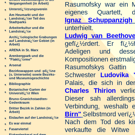
Rasumofsky war ein Mu
Vergangenheit (in Arbeit)
Unterstï¿½tzungsverein
eigenes Quartett, 
Am Heumarkt und der
Ignaz Schuppanzigh
Landstraï¿½er Teil des
Stadtparks
unterhielt.
Arbeiterkultur und die
Landstraï¿½e
Ludwig van Beethov
Archï¿½ologische Grabungen
auf Landstraï¿½er Gebiet (in
gefï¿½rdert. Er fï¿
Arbeit)
Adeligen und dess
ARENA in St. Marx
Arenbergpark und die
Kompositionen erstmalig
"Flaktï¿½rme"
Arsenal
Rasumofskys Gatti
Bezirkswappen und -plï¿½ne
Schwester
Ludovika 
(s. Unterseite) sowie Bezirks-
und Museumsgeschichte
Palais, die sich in d
Bibliographie
Charles Thirion
verli
Botanischer Garten der
Universitï¿½t Wien
Dieser sah allerding
Bruno-Granichstaedten-
Gedenkraum
Verbindung, weshalb 
Dritter Bezirk in Zahlen (in
Arbeit)
Birn"
Selbstmord verï¿
Eislaufen auf der Landstraï¿½e
Nach dem Tod des kin
Es war einmal
verkaufte die Witwe
Fasanviertel
Fiakerdenkmal auf dem