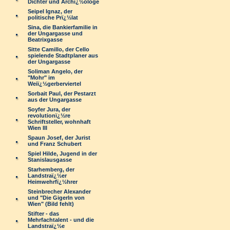
Dichter und Archï¿½ologe
Seipel Ignaz, der
politische Prï¿½lat
Sina, die Bankierfamilie in
der Ungargasse und
Beatrixgasse
Sitte Camillo, der Cello
spielende Stadtplaner aus
der Ungargasse
Soliman Angelo, der
"Mohr" im
Weiï¿½gerberviertel
Sorbait Paul, der Pestarzt
aus der Ungargasse
Soyfer Jura, der
revolutionï¿½re
Schriftsteller, wohnhaft
Wien III
Spaun Josef, der Jurist
und Franz Schubert
Spiel Hilde, Jugend in der
Stanislausgasse
Starhemberg, der
Landstraï¿½er
Heimwehrfï¿½hrer
Steinbrecher Alexander
und "Die Gigerln von
Wien" (Bild fehlt)
Stifter - das
Mehrfachtalent - und die
Landstraï¿½e