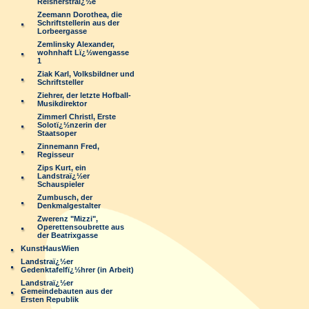
Reisnerstraï¿½e
Zeemann Dorothea, die
Schriftstellerin aus der
Lorbeergasse
Zemlinsky Alexander,
wohnhaft Lï¿½wengasse
1
Ziak Karl, Volksbildner und
Schriftsteller
Ziehrer, der letzte Hofball-
Musikdirektor
Zimmerl Christl, Erste
Solotï¿½nzerin der
Staatsoper
Zinnemann Fred,
Regisseur
Zips Kurt, ein
Landstraï¿½er
Schauspieler
Zumbusch, der
Denkmalgestalter
Zwerenz "Mizzi",
Operettensoubrette aus
der Beatrixgasse
KunstHausWien
Landstraï¿½er
Gedenktafelfï¿½hrer (in Arbeit)
Landstraï¿½er
Gemeindebauten aus der
Ersten Republik