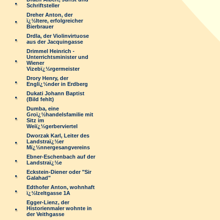
Schriftsteller
Dreher Anton, der
ï¿½ltere, erfolgreicher
Bierbrauer
Drdla, der Violinvirtuose
aus der Jacquingasse
Drimmel Heinrich -
Unterrichtsminister und
Wiener
Vizebï¿½rgermeister
Drory Henry, der
Englï¿½nder in Erdberg
Dukati Johann Baptist
(Bild fehlt)
Dumba, eine
Groï¿½handelsfamilie mit
Sitz im
Weiï¿½gerberviertel
Dworzak Karl, Leiter des
Landstraï¿½er
Mï¿½nnergesangvereins
Ebner-Eschenbach auf der
Landstraï¿½e
Eckstein-Diener oder "Sir
Galahad"
Edthofer Anton, wohnhaft
ï¿½lzeltgasse 1A
Egger-Lienz, der
Historienmaler wohnte in
der Veithgasse