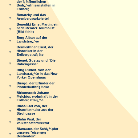
der ï¿½ffentlichen
Bedï¿½rfnisanstalten in
Erdberg
Benatzky und das
Arenbergparkviertel
Benedikt Ernst Martin, ein
bedeutender Journalist
(Bild fehlt)
Berg Alban auf der
Landstraï¿½e
Bernleithner Ernst, der
Historiker in der
Erdbergstraï¿½e
Bienek Gustav und "Die
Rabengasse"
Bing Rudolf, von der
Landstraï¿½e in das New
Yorker Opernhaus
Birago, der Erfinder der
Pionierlaufbrï¿½cke
Birkenstock Johann
Melchior, wohnhaft in der
Erdbergstraï¿½e
Blaas Carl von, der
Historienmaler aus der
Strohgasse
Blaha Paul, der
Volkstheaterdirektor
Blamauer, der Schï¿½pfer
unseres "eisernen
Bestandes"