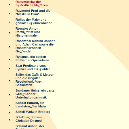
Rasumofsky, der
fï¿½rstliche Mï¿½zen
Raymond Fred und die
"Maske in Blau"
Roller, der Maler und
geniale Bï¿½hnenbilder
Romako Anton,
Portrï¿½tist und
Historienmaler
Rosenthal Konrad Johann
und Adam Carl sowie die
Rosenthal'schen
Grï¿½nde
Rysanek, die beiden
Erdberger Operndiven
Saar Ferdinand von,
Lyriker und Erzï¿½hler
Sailer, das Cafï¿½ Meteor
und die illegalen
Revolutionï¿½ren
Sozialisten
Sandauer Heinz, ein ganz
Groï¿½er der
Unterhaltungsmusik
Sander Eduard, ein
Landstraï¿½er Maler
Schell Maria in Erdberg
Schiffner, Johann
Christian Dr. med
Schmid Anton, der