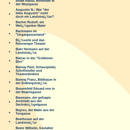
Aslan Raoul, wohnhaft in
der Weyrgasse
Augustin N.: War "der
liebe Augustin" nicht
doch ein Landstraï¿½er?
Bacher Rudolf, ein
Weiï¿½gerber Maler
Bachmann im
"Ungargassenland"
Bï¿½uerle und das
Rennweger Theater
Bahr Hermann auf der
Landstraï¿½e
Balzac in der "Goldenen
Birn"
Barnay Paul, Schauspieler,
Schriftsteller und
Theaterdirektor
Barwig Franz, Bildhauer in
der Erdbergstraï¿½e
Bauernfeld Eduard von in
der Beatrixgasse
Baumann, der gefragte
Architekt aus der
Sechskrï¿½gelgasse
Bayros, der Maler aus der
Tongasse
Beethoven auf der
Landstraï¿½e
Beetz Wilhelm, Gestalter