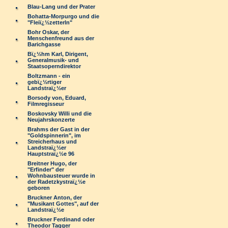
Blau-Lang und der Prater
Bohatta-Morpurgo und die
"Fleiï¿½zetterln"
Bohr Oskar, der
Menschenfreund aus der
Barichgasse
Bï¿½hm Karl, Dirigent,
Generalmusik- und
Staatsoperndirektor
Boltzmann - ein
gebï¿½rtiger
Landstraï¿½er
Borsody von, Eduard,
Filmregisseur
Boskovsky Willi und die
Neujahrskonzerte
Brahms der Gast in der
"Goldspinnerin", im
Streicherhaus und
Landstraï¿½er
Hauptstraï¿½e 96
Breitner Hugo, der
"Erfinder" der
Wohnbausteuer wurde in
der Radetzkystraï¿½e
geboren
Bruckner Anton, der
"Musikant Gottes", auf der
Landstraï¿½e
Bruckner Ferdinand oder
Theodor Tagger