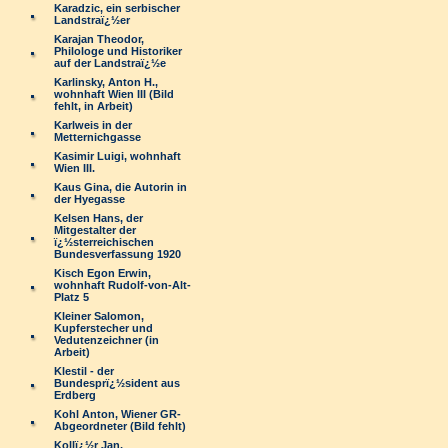
Karadzic, ein serbischer
Landstraï¿½er
Karajan Theodor,
Philologe und Historiker
auf der Landstraï¿½e
Karlinsky, Anton H.,
wohnhaft Wien III (Bild
fehlt, in Arbeit)
Karlweis in der
Metternichgasse
Kasimir Luigi, wohnhaft
Wien III.
Kaus Gina, die Autorin in
der Hyegasse
Kelsen Hans, der
Mitgestalter der
ï¿½sterreichischen
Bundesverfassung 1920
Kisch Egon Erwin,
wohnhaft Rudolf-von-Alt-
Platz 5
Kleiner Salomon,
Kupferstecher und
Vedutenzeichner (in
Arbeit)
Klestil - der
Bundesprï¿½sident aus
Erdberg
Kohl Anton, Wiener GR-
Abgeordneter (Bild fehlt)
Kollï¿½r Jan,