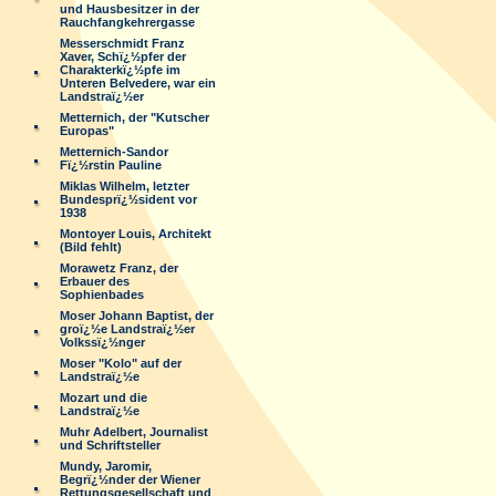
und Hausbesitzer in der
Rauchfangkehrergasse
Messerschmidt Franz
Xaver, Schï¿½pfer der
Charakterkï¿½pfe im
Unteren Belvedere, war ein
Landstraï¿½er
Metternich, der "Kutscher
Europas"
Metternich-Sandor
Fï¿½rstin Pauline
Miklas Wilhelm, letzter
Bundesprï¿½sident vor
1938
Montoyer Louis, Architekt
(Bild fehlt)
Morawetz Franz, der
Erbauer des
Sophienbades
Moser Johann Baptist, der
groï¿½e Landstraï¿½er
Volkssï¿½nger
Moser "Kolo" auf der
Landstraï¿½e
Mozart und die
Landstraï¿½e
Muhr Adelbert, Journalist
und Schriftsteller
Mundy, Jaromir,
Begrï¿½nder der Wiener
Rettungsgesellschaft und