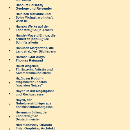
Hacquet Belsazar,
Geologe und Reisender
Hainisch Marianne und
Sohn Michael, wohnhaft
Wien III.
Hanaks Werke auf der
Landstraï¿½e (in Arbeit)
Handel-Mazetti Enrica, die
seinerzeit populï¿½re
Schriftstellerin
Hanusch Margaretha, die
Landstraï¿½er Bildhauerin
Harrach Graf Aloys
Thomas Raimund
Hauff Angelika,
Tï¿½nzerin, Artistin und
Kammerschauspielerin
Hï¿½user Rudolf -
Mitgestalter unseres
"sozialen Netzes"
Haydn in der Ungargasse
und Rochusgasse
Hayek, der
Nobelpreistrï¿½ger aus
der Messenhausergasse
Herrmann Julius, der
Landstraï¿½er
Deutschmeister
Herzmanovsky-Orlando
Fritz, Graphiker, Architekt