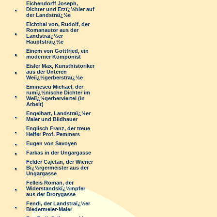
Eichendorff Joseph,
Dichter und Erzï¿½hler auf
der Landstraï¿½e
Eichthal von, Rudolf, der
Romanautor aus der
Landstraï¿½er
Hauptstraï¿½e
Einem von Gottfried, ein
moderner Komponist
Eisler Max, Kunsthistoriker
aus der Unteren
Weiï¿½gerberstraï¿½e
Eminescu Michael, der
rumï¿½nische Dichter im
Weiï¿½gerberviertel (in
Arbeit)
Engelhart, Landstraï¿½er
Maler und Bildhauer
Englisch Franz, der treue
Helfer Prof. Pemmers
Eugen von Savoyen
Farkas in der Ungargasse
Felder Cajetan, der Wiener
Bï¿½rgermeister aus der
Ungargasse
Felleis Roman, der
Widerstandskï¿½mpfer
aus der Drorygasse
Fendi, der Landstraï¿½er
Biedermeier-Maler