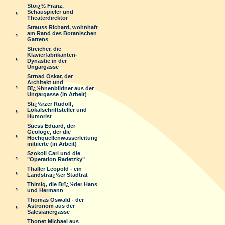
Stoï¿½ Franz,
Schauspieler und
Theaterdirektor
Strauss Richard, wohnhaft
am Rand des Botanischen
Gartens
Streicher, die
Klavierfabrikanten-
Dynastie in der
Ungargasse
Strnad Oskar, der
Architekt und
Bï¿½hnenbildner aus der
Ungargasse (in Arbeit)
Stï¿½rzer Rudolf,
Lokalschriftsteller und
Humorist
Suess Eduard, der
Geologe, der die
Hochquellenwasserleitung
initiierte (in Arbeit)
Szokoll Carl und die
"Operation Radetzky"
Thaller Leopold - ein
Landstraï¿½er Stadtrat
Thimig, die Brï¿½der Hans
und Hermann
Thomas Oswald - der
Astronom aus der
Salesianergasse
Thonet Michael aus