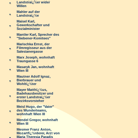
Landstraï¿½er wider
Willen
Mahler auf der
Landstraï¿½e
Maisel Karl,
Gewerkschafter und
Sozialminister
Mantler Karl, Sprecher des
"Siebener-Komitees"
Marischka Ernst, der
Filmregisseur aus der
Salesianergasse
Marx Joseph, wohnhaft
Traungasse 6
Masaryk Jan, wohnhaft
Wien III
Mautner Adolf Ignaz,
Bierbrauer und
Wohltï¿½ter
Mayer Matthï¿½us,
Badehausbesitzer und
erster Landstraï¿½er
Bezirksvorsteher
Meisl Hugo, der "Vater"
des Wunderteams,
wohnhaft Wien III
Mendel Gregor, wohnhaft
Wien III
Mesmer Franz Anton,
Mozartfï¿½rderer, Arzt von
Maria Theresia Paradis