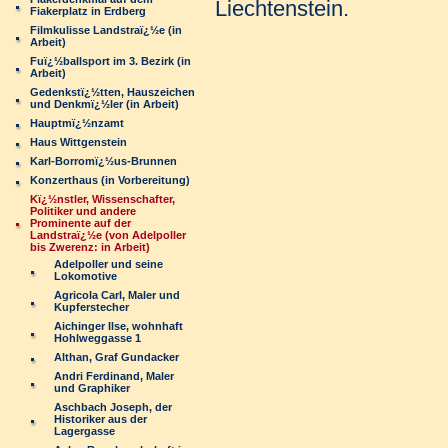
Liechtenstein.
Fiakerplatz in Erdberg
Filmkulisse Landstraï¿½e (in
Arbeit)
Fuï¿½ballsport im 3. Bezirk (in
Arbeit)
Gedenkstï¿½tten, Hauszeichen
und Denkmï¿½ler (in Arbeit)
Hauptmï¿½nzamt
Haus Wittgenstein
Karl-Borromï¿½us-Brunnen
Konzerthaus (in Vorbereitung)
Kï¿½nstler, Wissenschafter,
Politiker und andere
Prominente auf der
Landstraï¿½e (von Adelpoller
bis Zwerenz: in Arbeit)
Adelpoller und seine
Lokomotive
Agricola Carl, Maler und
Kupferstecher
Aichinger Ilse, wohnhaft
Hohlweggasse 1
Althan, Graf Gundacker
Andri Ferdinand, Maler
und Graphiker
Aschbach Joseph, der
Historiker aus der
Lagergasse