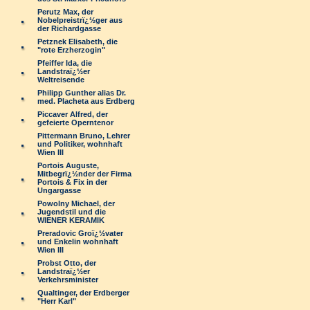
Perutz Max, der
Nobelpreistrï¿½ger aus
der Richardgasse
Petznek Elisabeth, die
"rote Erzherzogin"
Pfeiffer Ida, die
Landstraï¿½er
Weltreisende
Philipp Gunther alias Dr.
med. Placheta aus Erdberg
Piccaver Alfred, der
gefeierte Operntenor
Pittermann Bruno, Lehrer
und Politiker, wohnhaft
Wien III
Portois Auguste,
Mitbegrï¿½nder der Firma
Portois & Fix in der
Ungargasse
Powolny Michael, der
Jugendstil und die
WIENER KERAMIK
Preradovic Groï¿½vater
und Enkelin wohnhaft
Wien III
Probst Otto, der
Landstraï¿½er
Verkehrsminister
Qualtinger, der Erdberger
"Herr Karl"