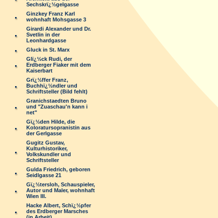
Sechskrï¿½gelgasse
Ginzkey Franz Karl
wohnhaft Mohsgasse 3
Girardi Alexander und Dr.
Svetlin in der
Leonhardgasse
Gluck in St. Marx
Glï¿½ck Rudi, der
Erdberger Fiaker mit dem
Kaiserbart
Grï¿½ffer Franz,
Buchhï¿½ndler und
Schriftsteller (Bild fehlt)
Granichstaedten Bruno
und "Zuaschau'n kann i
net"
Gï¿½den Hilde, die
Koloratursopranistin aus
der Gerlgasse
Gugitz Gustav,
Kulturhistoriker,
Volkskundler und
Schriftsteller
Gulda Friedrich, geboren
Seidlgasse 21
Gï¿½tersloh, Schauspieler,
Autor und Maler, wohnhaft
Wien III.
Hacke Albert, Schï¿½pfer
des Erdberger Marsches
(in Arbeit)