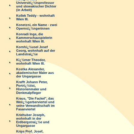
Universitï¿½tsprofessor
und slowakischer Dichter
(in Arbeit)
Kollek Teddy - wohnhaft
Wien III.
Konetzni, ein Name - zwei
Opernsï¿½ngerinnen
Konradi Inge, die
Kammerschauspielerin
wohnhaft Wien III.
Kornhï¿½usel Josef
Georg, wohnhaft auf der
Landstraï¿½e
Kï¿½rner Theodor,
wohnhaft Wien III.
Kostka Alexander,
akademischer Maler aus
der Ungargasse
Krafft Johann Peter,
Portrï¿½tist,
Historienmaler und
Denkmalpfleger
Kraus, "Die Fackel", das
Weiï¿½gerberviertel und
seine Verwandtschaft im
Fasanviertel
Kriehuber Joseph,
wohnhaft in der
Erdbergstraï¿½e und
Ungargasse
Krips Prof. Josef,