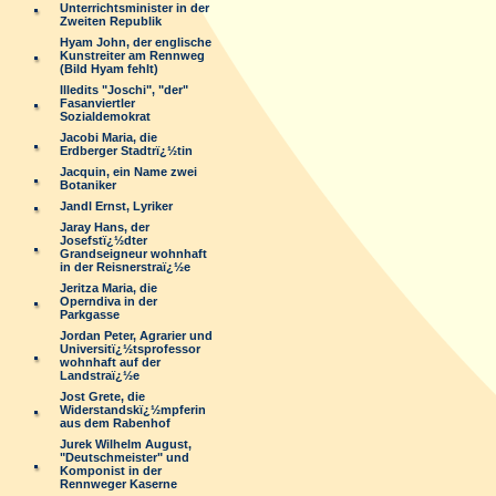
Unterrichtsminister in der
Zweiten Republik
Hyam John, der englische
Kunstreiter am Rennweg
(Bild Hyam fehlt)
Illedits "Joschi", "der"
Fasanviertler
Sozialdemokrat
Jacobi Maria, die
Erdberger Stadtrï¿½tin
Jacquin, ein Name zwei
Botaniker
Jandl Ernst, Lyriker
Jaray Hans, der
Josefstï¿½dter
Grandseigneur wohnhaft
in der Reisnerstraï¿½e
Jeritza Maria, die
Operndiva in der
Parkgasse
Jordan Peter, Agrarier und
Universitï¿½tsprofessor
wohnhaft auf der
Landstraï¿½e
Jost Grete, die
Widerstandskï¿½mpferin
aus dem Rabenhof
Jurek Wilhelm August,
"Deutschmeister" und
Komponist in der
Rennweger Kaserne