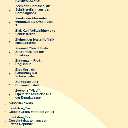
Reisnerstraï¿½e
Zeemann Dorothea, die
Schriftstellerin aus der
Lorbeergasse
Zemlinsky Alexander,
wohnhaft Lï¿½wengasse
1
Ziak Karl, Volksbildner und
Schriftsteller
Ziehrer, der letzte Hofball-
Musikdirektor
Zimmerl Christl, Erste
Solotï¿½nzerin der
Staatsoper
Zinnemann Fred,
Regisseur
Zips Kurt, ein
Landstraï¿½er
Schauspieler
Zumbusch, der
Denkmalgestalter
Zwerenz "Mizzi",
Operettensoubrette aus
der Beatrixgasse
KunstHausWien
Landstraï¿½er
Gedenktafelfï¿½hrer (in Arbeit)
Landstraï¿½er
Gemeindebauten aus der
Ersten Republik