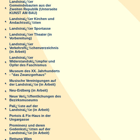
Landstraï¿½er
Gemeindebauten aus der
Zweiten Republik (Unterseite
KUNST AM BAU)
Landstraï¿½er Kirchen und
Andachtsstï¿½tten
Landstraï¿½er Sportasse
Landstraï¿½er Theater (in
Vorbereitung)
Landstraï¿½er
Verkehrsflï¿½chenverzeichnis
(in Arbeit)
Landstraï¿½er
Widerstandskï¿½mpfer und
Opfer des Faschismus
Museum des XX. Jahrhunderts
- "das Zwanzgerhaus"
Musische Vereinigungen auf
der Landstraï¿½e (in Arbeit)
Neu-Erdberg (in Arbeit)
Neue Verï¿½ffentlichungen des
Bezirksmuseums
Palï¿½ste auf der
Landstraï¿½e (in Arbeit)
Portois & Fix-Haus in der
Ungargasse
Prominenz und deren
Gedenkstï¿½tten auf der
Landstraï¿½e (in Arbeit)
Rettung Wien