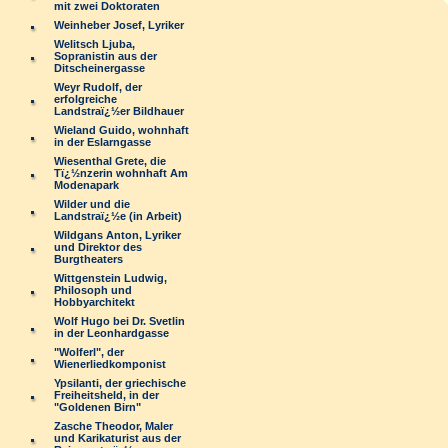
mit zwei Doktoraten
Weinheber Josef, Lyriker
Welitsch Ljuba,
Sopranistin aus der
Ditscheinergasse
Weyr Rudolf, der
erfolgreiche
Landstraï¿½er Bildhauer
Wieland Guido, wohnhaft
in der Eslarngasse
Wiesenthal Grete, die
Tï¿½nzerin wohnhaft Am
Modenapark
Wilder und die
Landstraï¿½e (in Arbeit)
Wildgans Anton, Lyriker
und Direktor des
Burgtheaters
Wittgenstein Ludwig,
Philosoph und
Hobbyarchitekt
Wolf Hugo bei Dr. Svetlin
in der Leonhardgasse
"Wolferl", der
Wienerliedkomponist
Ypsilanti, der griechische
Freiheitsheld, in der
"Goldenen Birn"
Zasche Theodor, Maler
und Karikaturist aus der