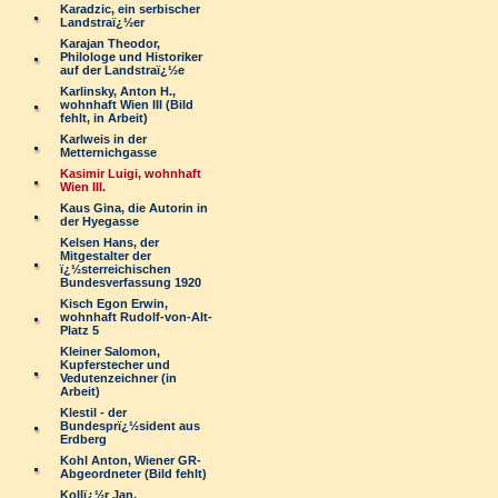
Karadzic, ein serbischer
Landstraï¿½er
Karajan Theodor,
Philologe und Historiker
auf der Landstraï¿½e
Karlinsky, Anton H.,
wohnhaft Wien III (Bild
fehlt, in Arbeit)
Karlweis in der
Metternichgasse
Kasimir Luigi, wohnhaft
Wien III.
Kaus Gina, die Autorin in
der Hyegasse
Kelsen Hans, der
Mitgestalter der
ï¿½sterreichischen
Bundesverfassung 1920
Kisch Egon Erwin,
wohnhaft Rudolf-von-Alt-
Platz 5
Kleiner Salomon,
Kupferstecher und
Vedutenzeichner (in
Arbeit)
Klestil - der
Bundesprï¿½sident aus
Erdberg
Kohl Anton, Wiener GR-
Abgeordneter (Bild fehlt)
Kollï¿½r Jan,