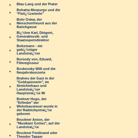
Blau-Lang und der Prater
Bohatta-Morpurgo und die
"Fleiï¿½zetterln"
Bohr Oskar, der
Menschenfreund aus der
Barichgasse
Bï¿½hm Karl, Dirigent,
Generalmusik- und
Staatsoperndirektor
Boltzmann - ein
gebï¿½rtiger
Landstraï¿½er
Borsody von, Eduard,
Filmregisseur
Boskovsky Willi und die
Neujahrskonzerte
Brahms der Gast in der
"Goldspinnerin", im
Streicherhaus und
Landstraï¿½er
Hauptstraï¿½e 96
Breitner Hugo, der
"Erfinder" der
Wohnbausteuer wurde in
der Radetzkystraï¿½e
geboren
Bruckner Anton, der
"Musikant Gottes", auf der
Landstraï¿½e
Bruckner Ferdinand oder
Theodor Tagger