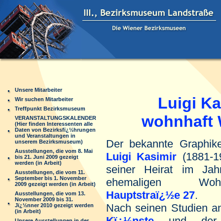
Unsere Mitarbeiter
Luigi Kas
Wir suchen Mitarbeiter
Treffpunkt Bezirksmuseum
wohnhaft Wie
VERANSTALTUNGSKALENDER
(Hier finden Interessenten alle
Daten von Bezirksfï¿½hrungen
und Veranstaltungen in
Der bekannte Graphike
unserem Bezirksmuseum)
Ausstellungen, die vom 8. Mai
Luigi Kasimir
(1881-1
bis 21. Juni 2009 gezeigt
werden (in Arbeit)
seiner Heirat im Ja
Ausstellungen, die vom 11.
September bis 1. November
ehemaligen W
2009 gezeigt werden (in Arbeit)
Hauptstraï¿½e 27
.
Ausstellungen, die vom 13.
November 2009 bis 31.
Nach seinen Studien a
Jï¿½nner 2010 gezeigt werden
(in Arbeit)
Kï¿½nste
und d
Unsere Ausstellungen in der