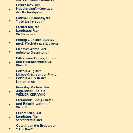
Perutz Max, der
Nobelpreistrï¿½ger aus
der Richardgasse
Petznek Elisabeth, die
"rote Erzherzogin"
Pfeiffer Ida, die
Landstraï¿½er
Weltreisende
Philipp Gunther alias Dr.
med. Placheta aus Erdberg
Piccaver Alfred, der
gefeierte Operntenor
Pittermann Bruno, Lehrer
und Politiker, wohnhaft
Wien III
Portois Auguste,
Mitbegrï¿½nder der Firma
Portois & Fix in der
Ungargasse
Powolny Michael, der
Jugendstil und die
WIENER KERAMIK
Preradovic Groï¿½vater
und Enkelin wohnhaft
Wien III
Probst Otto, der
Landstraï¿½er
Verkehrsminister
Qualtinger, der Erdberger
"Herr Karl"