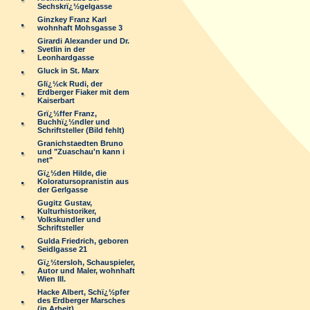
Sechskrï¿½gelgasse
Ginzkey Franz Karl
wohnhaft Mohsgasse 3
Girardi Alexander und Dr.
Svetlin in der
Leonhardgasse
Gluck in St. Marx
Glï¿½ck Rudi, der
Erdberger Fiaker mit dem
Kaiserbart
Grï¿½ffer Franz,
Buchhï¿½ndler und
Schriftsteller (Bild fehlt)
Granichstaedten Bruno
und "Zuaschau'n kann i
net"
Gï¿½den Hilde, die
Koloratursopranistin aus
der Gerlgasse
Gugitz Gustav,
Kulturhistoriker,
Volkskundler und
Schriftsteller
Gulda Friedrich, geboren
Seidlgasse 21
Gï¿½tersloh, Schauspieler,
Autor und Maler, wohnhaft
Wien III.
Hacke Albert, Schï¿½pfer
des Erdberger Marsches
(in Arbeit)