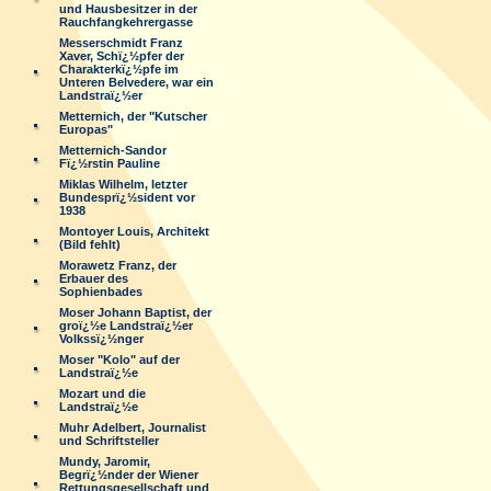
und Hausbesitzer in der
Rauchfangkehrergasse
Messerschmidt Franz
Xaver, Schï¿½pfer der
Charakterkï¿½pfe im
Unteren Belvedere, war ein
Landstraï¿½er
Metternich, der "Kutscher
Europas"
Metternich-Sandor
Fï¿½rstin Pauline
Miklas Wilhelm, letzter
Bundesprï¿½sident vor
1938
Montoyer Louis, Architekt
(Bild fehlt)
Morawetz Franz, der
Erbauer des
Sophienbades
Moser Johann Baptist, der
groï¿½e Landstraï¿½er
Volkssï¿½nger
Moser "Kolo" auf der
Landstraï¿½e
Mozart und die
Landstraï¿½e
Muhr Adelbert, Journalist
und Schriftsteller
Mundy, Jaromir,
Begrï¿½nder der Wiener
Rettungsgesellschaft und