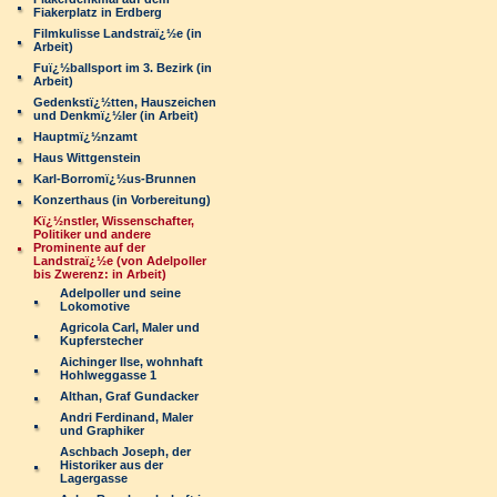
Fiakerplatz in Erdberg
Filmkulisse Landstraï¿½e (in
Arbeit)
Fuï¿½ballsport im 3. Bezirk (in
Arbeit)
Gedenkstï¿½tten, Hauszeichen
und Denkmï¿½ler (in Arbeit)
Hauptmï¿½nzamt
Haus Wittgenstein
Karl-Borromï¿½us-Brunnen
Konzerthaus (in Vorbereitung)
Kï¿½nstler, Wissenschafter,
Politiker und andere
Prominente auf der
Landstraï¿½e (von Adelpoller
bis Zwerenz: in Arbeit)
Adelpoller und seine
Lokomotive
Agricola Carl, Maler und
Kupferstecher
Aichinger Ilse, wohnhaft
Hohlweggasse 1
Althan, Graf Gundacker
Andri Ferdinand, Maler
und Graphiker
Aschbach Joseph, der
Historiker aus der
Lagergasse