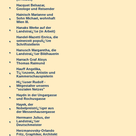
Hacquet Belsazar,
Geologe und Reisender
Hainisch Marianne und
Sohn Michael, wohnhaft
Wien III.
Hanaks Werke auf der
Landstraï¿½e (in Arbeit)
Handel-Mazetti Enrica, die
seinerzeit populï¿½re
Schriftstellerin
Hanusch Margaretha, die
Landstraï¿½er Bildhauerin
Harrach Graf Aloys
Thomas Raimund
Hauff Angelika,
Tï¿½nzerin, Artistin und
Kammerschauspielerin
Hï¿½user Rudolf -
Mitgestalter unseres
"sozialen Netzes"
Haydn in der Ungargasse
und Rochusgasse
Hayek, der
Nobelpreistrï¿½ger aus
der Messenhausergasse
Herrmann Julius, der
Landstraï¿½er
Deutschmeister
Herzmanovsky-Orlando
Fritz, Graphiker, Architekt