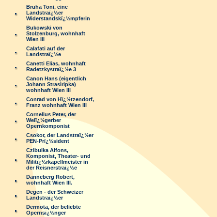
Bruha Toni, eine
Landstraï¿½er
Widerstandskï¿½mpferin
Bukowski von
Stolzenburg, wohnhaft
Wien III
Calafati auf der
Landstraï¿½e
Canetti Elias, wohnhaft
Radetzkystraï¿½e 3
Canon Hans (eigentlich
Johann Strasiripka)
wohnhaft Wien III
Conrad von Hï¿½tzendorf,
Franz wohnhaft Wien III
Cornelius Peter, der
Weiï¿½gerber
Opernkomponist
Csokor, der Landstraï¿½er
PEN-Prï¿½sident
Czibulka Alfons,
Komponist, Theater- und
Militï¿½rkapellmeister in
der Reisnerstraï¿½e
Danneberg Robert,
wohnhaft Wien III.
Degen - der Schweizer
Landstraï¿½er
Dermota, der beliebte
Opernsï¿½nger