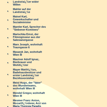
Landstraï¿½er wider
Willen
Mahler auf der
Landstraï¿½e
Maisel Karl,
Gewerkschafter und
Sozialminister
Mantler Karl, Sprecher des
"Siebener-Komitees"
Marischka Ernst, der
Filmregisseur aus der
Salesianergasse
Marx Joseph, wohnhaft
Traungasse 6
Masaryk Jan, wohnhaft
Wien III
Mautner Adolf Ignaz,
Bierbrauer und
Wohltï¿½ter
Mayer Matthï¿½us,
Badehausbesitzer und
erster Landstraï¿½er
Bezirksvorsteher
Meisl Hugo, der "Vater"
des Wunderteams,
wohnhaft Wien III
Mendel Gregor, wohnhaft
Wien III
Mesmer Franz Anton,
Mozartfï¿½rderer, Arzt von
Maria Theresia Paradis