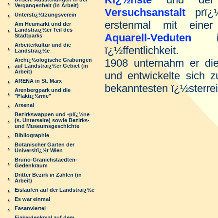
Vergangenheit (in Arbeit)
Versuchsanstalt
prï¿½
Unterstï¿½tzungsverein
erstenmal mit eine
Am Heumarkt und der
Landstraï¿½er Teil des
Aquarell-Veduten
Stadtparks
Arbeiterkultur und die
ï¿½ffentlichkeit.
Landstraï¿½e
Archï¿½ologische Grabungen
1908 unternahm er die
auf Landstraï¿½er Gebiet (in
Arbeit)
und entwickelte sich z
ARENA in St. Marx
bekanntesten ï¿½sterrei
Arenbergpark und die
"Flaktï¿½rme"
Arsenal
Bezirkswappen und -plï¿½ne
(s. Unterseite) sowie Bezirks-
und Museumsgeschichte
Bibliographie
Botanischer Garten der
Universitï¿½t Wien
Bruno-Granichstaedten-
Gedenkraum
Dritter Bezirk in Zahlen (in
Arbeit)
Eislaufen auf der Landstraï¿½e
Es war einmal
Fasanviertel
Fiakerdenkmal auf dem