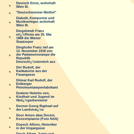
Deutsch Ernst, wohnhaft
Wien III.
"Deutschmeister-Wolferl"
Diabelli, Komponist und
Musikverleger, wohnhaft
Wien III.
Dingelstedt Franz
erï¿½ffnete am 25. Mai
1869 die Wiener
Staatsoper
Dinghofer Franz rief am
12. November 1918 von
der Parlamentsrampe die
Republik
Deutschï¿½sterreich aus
Dirr Rudolf, der
Karikaturist aus der
Fasangasse
Ditmar Karl Rudolf, der
Erdberger
Petroleumlampenfabrikant
Doderer Heimito von,
Kindheit und Jugend im
Weiï¿½gerberviertel
Donner Georg Raphael auf
der Landstraï¿½e
Door Anton alias Doctor,
Konzertpianist (Foto fehlt)
Dopsch Alfons, Historiker
in der Ungargasse
Drach Albert, Jurist und