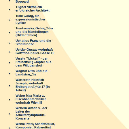
Boppard
Tilgner Viktor, ein
erfolgreicher Architekt
Trakl Georg, ein
expressionistischer
Lyriker
Trentsensky, Gebrï¿½der
und die Mandelbogen
(Bilder fehlen)
Uchatius Franz und die
Stahlbronze
Ucicky Gustav wohnhaft
Gottfried-Keller-Gasse 11
Vesely "Wickerl" - der
Freiheitskï¿½mpfer aus
dem Wildganshof
Wagner Otto und die
Landstraï¿½e
Watteroth Heinrich
Joseph, wohnhaft
Erdbergstraï¿½e 17 (in
Arbeit)
Weber Max Maria v.,
Eisenbahntechniker,
wohnhaft Wien III
Webern Anton v., der
Leiter der
Arbeitersymphonie-
Konzerte
Wehle Peter, Schriftsteller,
Komponist, Kabarettist