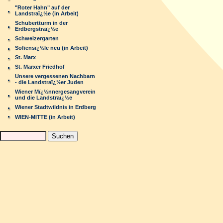
"Roter Hahn" auf der
Landstraï¿½e (in Arbeit)
Schubertturm in der
Erdbergstraï¿½e
Schweizergarten
Sofiensï¿½le neu (in Arbeit)
St. Marx
St. Marxer Friedhof
Unsere vergessenen Nachbarn
- die Landstraï¿½er Juden
Wiener Mï¿½nnergesangverein
und die Landstraï¿½e
Wiener Stadtwildnis in Erdberg
WIEN-MITTE (in Arbeit)