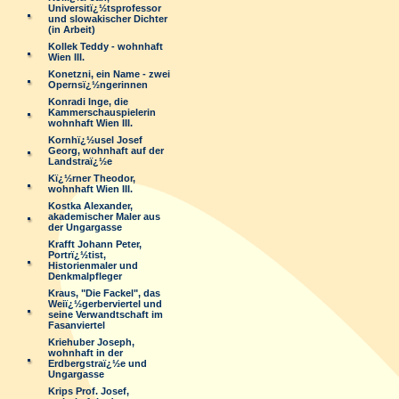
Universitï¿½tsprofessor
und slowakischer Dichter
(in Arbeit)
Kollek Teddy - wohnhaft
Wien III.
Konetzni, ein Name - zwei
Opernsï¿½ngerinnen
Konradi Inge, die
Kammerschauspielerin
wohnhaft Wien III.
Kornhï¿½usel Josef
Georg, wohnhaft auf der
Landstraï¿½e
Kï¿½rner Theodor,
wohnhaft Wien III.
Kostka Alexander,
akademischer Maler aus
der Ungargasse
Krafft Johann Peter,
Portrï¿½tist,
Historienmaler und
Denkmalpfleger
Kraus, "Die Fackel", das
Weiï¿½gerberviertel und
seine Verwandtschaft im
Fasanviertel
Kriehuber Joseph,
wohnhaft in der
Erdbergstraï¿½e und
Ungargasse
Krips Prof. Josef,