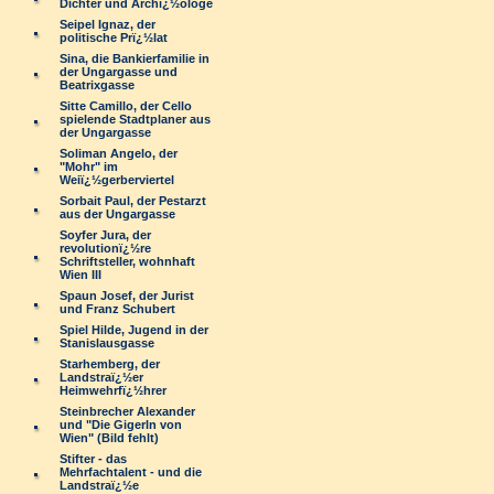
Dichter und Archï¿½ologe
Seipel Ignaz, der
politische Prï¿½lat
Sina, die Bankierfamilie in
der Ungargasse und
Beatrixgasse
Sitte Camillo, der Cello
spielende Stadtplaner aus
der Ungargasse
Soliman Angelo, der
"Mohr" im
Weiï¿½gerberviertel
Sorbait Paul, der Pestarzt
aus der Ungargasse
Soyfer Jura, der
revolutionï¿½re
Schriftsteller, wohnhaft
Wien III
Spaun Josef, der Jurist
und Franz Schubert
Spiel Hilde, Jugend in der
Stanislausgasse
Starhemberg, der
Landstraï¿½er
Heimwehrfï¿½hrer
Steinbrecher Alexander
und "Die Gigerln von
Wien" (Bild fehlt)
Stifter - das
Mehrfachtalent - und die
Landstraï¿½e