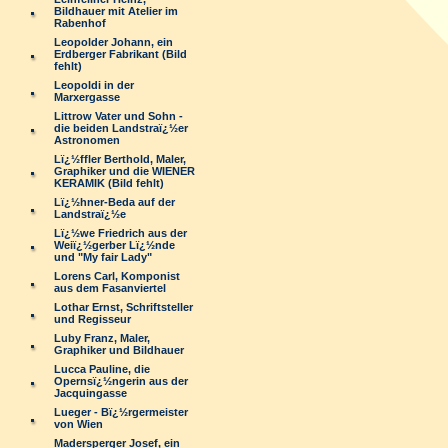
Bildhauer mit Atelier im
Rabenhof
Leopolder Johann, ein
Erdberger Fabrikant (Bild
fehlt)
Leopoldi in der
Marxergasse
Littrow Vater und Sohn -
die beiden Landstraï¿½er
Astronomen
Lï¿½ffler Berthold, Maler,
Graphiker und die WIENER
KERAMIK (Bild fehlt)
Lï¿½hner-Beda auf der
Landstraï¿½e
Lï¿½we Friedrich aus der
Weiï¿½gerber Lï¿½nde
und "My fair Lady"
Lorens Carl, Komponist
aus dem Fasanviertel
Lothar Ernst, Schriftsteller
und Regisseur
Luby Franz, Maler,
Graphiker und Bildhauer
Lucca Pauline, die
Opernsï¿½ngerin aus der
Jacquingasse
Lueger - Bï¿½rgermeister
von Wien
Madersperger Josef, ein