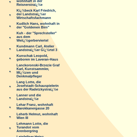
wohnhaft in der
Reisnerstraï¿½e
Kï¿½beck Karl Friedrich,
der Landstraï¿½er
Wirtschaftsfachmann
Kudlich Hans, wohnhaft in
der "Goldenen Birn"
Kuh - der "Sprechsteller"
aus dem
Weiï¿½gerberviertel
Kundmann Carl, Atelier
Landstraï¿½er Gï¿½rtel 3
Kunschak Leopold,
geboren im Laveran-Haus
Lanckoronski-Brzezie Graf
Karl, Kunstsammler,
Mï¿½zen und
Denkmalpfleger
Lang Lotte, die
Josefstadt-Schauspielerin
aus der Radetzkystraï¿½e
Lanner und die
Landstraï¿½e
Lehar Franz, wohnhaft
Marokkanergasse 20
Leherb Helmut, wohnhaft
Wien III
Lehmann Lotte, die
Turandot vom
Arenbergring
Leinfellner Heinz,