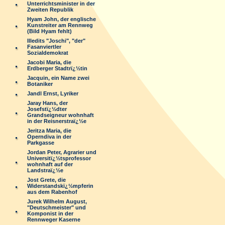
Unterrichtsminister in der
Zweiten Republik
Hyam John, der englische
Kunstreiter am Rennweg
(Bild Hyam fehlt)
Illedits "Joschi", "der"
Fasanviertler
Sozialdemokrat
Jacobi Maria, die
Erdberger Stadtrï¿½tin
Jacquin, ein Name zwei
Botaniker
Jandl Ernst, Lyriker
Jaray Hans, der
Josefstï¿½dter
Grandseigneur wohnhaft
in der Reisnerstraï¿½e
Jeritza Maria, die
Operndiva in der
Parkgasse
Jordan Peter, Agrarier und
Universitï¿½tsprofessor
wohnhaft auf der
Landstraï¿½e
Jost Grete, die
Widerstandskï¿½mpferin
aus dem Rabenhof
Jurek Wilhelm August,
"Deutschmeister" und
Komponist in der
Rennweger Kaserne