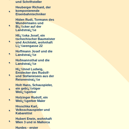
und Schriftsteller
Heuberger Richard, der
komponierende
Eisenbahntechniker
Hiden Rudi, Tormann des
Wunderteams und
Bï¿½cker auf der
Landstraï¿½e
Hlï¿½vka Josef, ein
tschechischer Baumeister
und Architekt, wohnhaft
Lï¿½wengasse 22
Hoffmann Josef und die
Landstraï¿½e
Hofmannsthal und die
Landstraï¿½e
Hï¿½hnel Ludwig,
Entdecker des Rudolf-
und Stefaniesees aus der
Reisnerstraï¿½e
Holt Hans, Schauspieler,
ein gebï¿½rtiger
Weiï¿½gerber
Holzinger Rudolf, ein
Weiï¿½gerber Maler
Hruschka Karl,
Volksschauspieler und
Kabarettist
Hubert Erwin, wohnhaft
Wien 3 und in Mallorca
Hurdes - erster