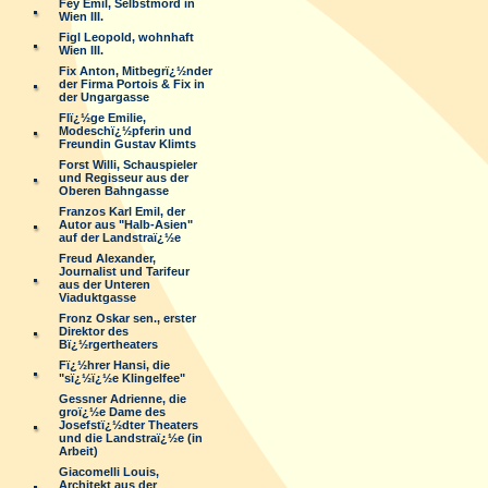
Fey Emil, Selbstmord in
Wien III.
Figl Leopold, wohnhaft
Wien III.
Fix Anton, Mitbegrï¿½nder
der Firma Portois & Fix in
der Ungargasse
Flï¿½ge Emilie,
Modeschï¿½pferin und
Freundin Gustav Klimts
Forst Willi, Schauspieler
und Regisseur aus der
Oberen Bahngasse
Franzos Karl Emil, der
Autor aus "Halb-Asien"
auf der Landstraï¿½e
Freud Alexander,
Journalist und Tarifeur
aus der Unteren
Viaduktgasse
Fronz Oskar sen., erster
Direktor des
Bï¿½rgertheaters
Fï¿½hrer Hansi, die
"sï¿½ï¿½e Klingelfee"
Gessner Adrienne, die
groï¿½e Dame des
Josefstï¿½dter Theaters
und die Landstraï¿½e (in
Arbeit)
Giacomelli Louis,
Architekt aus der