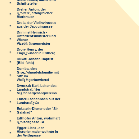
Schriftsteller
Dreher Anton, der
ï¿½ltere, erfolgreicher
Bierbrauer
Drdla, der Violinvirtuose
aus der Jacquingasse
Drimmel Heinrich -
Unterrichtsminister und
Wiener
Vizebï¿½rgermeister
Drory Henry, der
Englï¿½nder in Erdberg
Dukati Johann Baptist
(Bild fehlt)
Dumba, eine
Groï¿½handelsfamilie mit
Sitz im
Weiï¿½gerberviertel
Dworzak Karl, Leiter des
Landstraï¿½er
Mï¿½nnergesangvereins
Ebner-Eschenbach auf der
Landstraï¿½e
Eckstein-Diener oder "Sir
Galahad"
Edthofer Anton, wohnhaft
ï¿½lzeltgasse 1A
Egger-Lienz, der
Historienmaler wohnte in
der Veithgasse