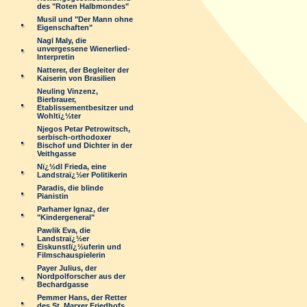
des "Roten Halbmondes"
Musil und "Der Mann ohne
Eigenschaften"
Nagl Maly, die
unvergessene Wienerlied-
Interpretin
Natterer, der Begleiter der
Kaiserin von Brasilien
Neuling Vinzenz,
Bierbrauer,
Etablissementbesitzer und
Wohltï¿½ter
Njegos Petar Petrowitsch,
serbisch-orthodoxer
Bischof und Dichter in der
Veithgasse
Nï¿½dl Frieda, eine
Landstraï¿½er Politikerin
Paradis, die blinde
Pianistin
Parhamer Ignaz, der
"Kindergeneral"
Pawlik Eva, die
Landstraï¿½er
Eiskunstlï¿½uferin und
Filmschauspielerin
Payer Julius, der
Nordpolforscher aus der
Bechardgasse
Pemmer Hans, der Retter
des St. Marxer Friedhofs