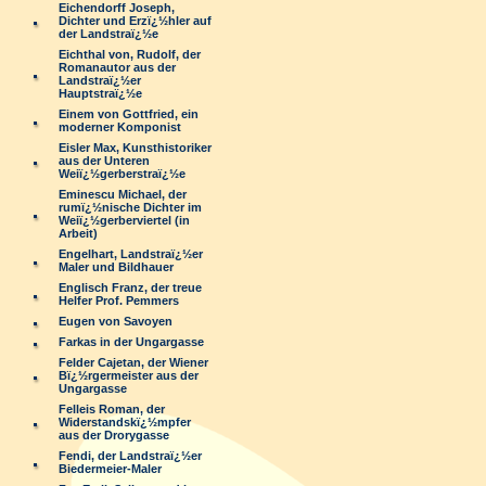
Eichendorff Joseph,
Dichter und Erzï¿½hler auf
der Landstraï¿½e
Eichthal von, Rudolf, der
Romanautor aus der
Landstraï¿½er
Hauptstraï¿½e
Einem von Gottfried, ein
moderner Komponist
Eisler Max, Kunsthistoriker
aus der Unteren
Weiï¿½gerberstraï¿½e
Eminescu Michael, der
rumï¿½nische Dichter im
Weiï¿½gerberviertel (in
Arbeit)
Engelhart, Landstraï¿½er
Maler und Bildhauer
Englisch Franz, der treue
Helfer Prof. Pemmers
Eugen von Savoyen
Farkas in der Ungargasse
Felder Cajetan, der Wiener
Bï¿½rgermeister aus der
Ungargasse
Felleis Roman, der
Widerstandskï¿½mpfer
aus der Drorygasse
Fendi, der Landstraï¿½er
Biedermeier-Maler