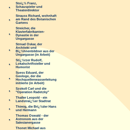
Stoï¿½ Franz,
Schauspieler und
Theaterdirektor
Strauss Richard, wohnhaft
am Rand des Botanischen
Gartens
Streicher, die
Klavierfabrikanten-
Dynastie in der
Ungargasse
Strnad Oskar, der
Architekt und
Bï¿½hnenbildner aus der
Ungargasse (in Arbeit)
Stï¿½rzer Rudolf,
Lokalschriftsteller und
Humorist
Suess Eduard, der
Geologe, der die
Hochquellenwasserleitung
initiierte (in Arbeit)
Szokoll Carl und die
"Operation Radetzky"
Thaller Leopold - ein
Landstraï¿½er Stadtrat
Thimig, die Brï¿½der Hans
und Hermann
Thomas Oswald - der
Astronom aus der
Salesianergasse
Thonet Michael aus