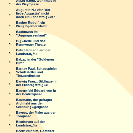
Aslan Raoul, wohnhaft in
der Weyrgasse
Augustin N.: War "der
liebe Augustin" nicht
doch ein Landstraï¿½er?
Bacher Rudolf, ein
Weiï¿½gerber Maler
Bachmann im
"Ungargassenland"
Bï¿½uerle und das
Rennweger Theater
Bahr Hermann auf der
Landstraï¿½e
Balzac in der "Goldenen
Birn"
Barnay Paul, Schauspieler,
Schriftsteller und
Theaterdirektor
Barwig Franz, Bildhauer in
der Erdbergstraï¿½e
Bauernfeld Eduard von in
der Beatrixgasse
Baumann, der gefragte
Architekt aus der
Sechskrï¿½gelgasse
Bayros, der Maler aus der
Tongasse
Beethoven auf der
Landstraï¿½e
Beetz Wilhelm, Gestalter