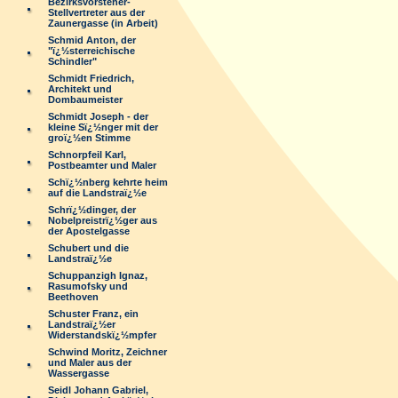
Bezirksvorsteher-
Stellvertreter aus der
Zaunergasse (in Arbeit)
Schmid Anton, der
"ï¿½sterreichische
Schindler"
Schmidt Friedrich,
Architekt und
Dombaumeister
Schmidt Joseph - der
kleine Sï¿½nger mit der
groï¿½en Stimme
Schnorpfeil Karl,
Postbeamter und Maler
Schï¿½nberg kehrte heim
auf die Landstraï¿½e
Schrï¿½dinger, der
Nobelpreistrï¿½ger aus
der Apostelgasse
Schubert und die
Landstraï¿½e
Schuppanzigh Ignaz,
Rasumofsky und
Beethoven
Schuster Franz, ein
Landstraï¿½er
Widerstandskï¿½mpfer
Schwind Moritz, Zeichner
und Maler aus der
Wassergasse
Seidl Johann Gabriel,