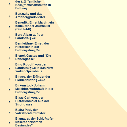
der ï¿½ffentlichen
Bedï¿½rfnisanstalten in
Erdberg
Benatzky und das
Arenbergparkviertel
Benedikt Ernst Martin, ein
bedeutender Journalist
(Bild fehlt)
Berg Alban auf der
Landstraï¿½e
Bernleithner Ernst, der
Historiker in der
Erdbergstraï¿½e
Bienek Gustav und "Die
Rabengasse"
Bing Rudolf, von der
Landstraï¿½e in das New
Yorker Opernhaus
Birago, der Erfinder der
Pionierlaufbrï¿½cke
Birkenstock Johann
Melchior, wohnhaft in der
Erdbergstraï¿½e
Blaas Carl von, der
Historienmaler aus der
Strohgasse
Blaha Paul, der
Volkstheaterdirektor
Blamauer, der Schï¿½pfer
unseres "eisernen
Bestandes"