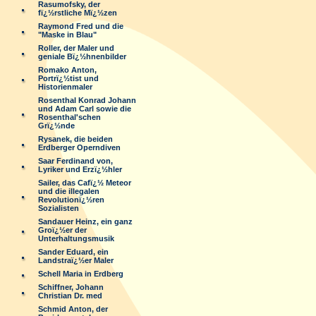
Rasumofsky, der
fï¿½rstliche Mï¿½zen
Raymond Fred und die
"Maske in Blau"
Roller, der Maler und
geniale Bï¿½hnenbilder
Romako Anton,
Portrï¿½tist und
Historienmaler
Rosenthal Konrad Johann
und Adam Carl sowie die
Rosenthal'schen
Grï¿½nde
Rysanek, die beiden
Erdberger Operndiven
Saar Ferdinand von,
Lyriker und Erzï¿½hler
Sailer, das Cafï¿½ Meteor
und die illegalen
Revolutionï¿½ren
Sozialisten
Sandauer Heinz, ein ganz
Groï¿½er der
Unterhaltungsmusik
Sander Eduard, ein
Landstraï¿½er Maler
Schell Maria in Erdberg
Schiffner, Johann
Christian Dr. med
Schmid Anton, der