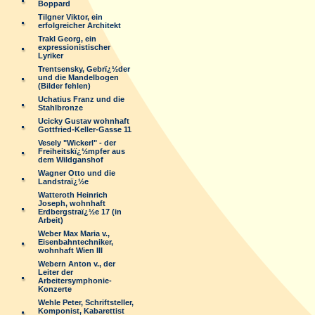
Boppard
Tilgner Viktor, ein
erfolgreicher Architekt
Trakl Georg, ein
expressionistischer
Lyriker
Trentsensky, Gebrï¿½der
und die Mandelbogen
(Bilder fehlen)
Uchatius Franz und die
Stahlbronze
Ucicky Gustav wohnhaft
Gottfried-Keller-Gasse 11
Vesely "Wickerl" - der
Freiheitskï¿½mpfer aus
dem Wildganshof
Wagner Otto und die
Landstraï¿½e
Watteroth Heinrich
Joseph, wohnhaft
Erdbergstraï¿½e 17 (in
Arbeit)
Weber Max Maria v.,
Eisenbahntechniker,
wohnhaft Wien III
Webern Anton v., der
Leiter der
Arbeitersymphonie-
Konzerte
Wehle Peter, Schriftsteller,
Komponist, Kabarettist