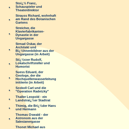
Stoï¿½ Franz,
Schauspieler und
Theaterdirektor
Strauss Richard, wohnhaft
am Rand des Botanischen
Gartens
Streicher, die
Klavierfabrikanten-
Dynastie in der
Ungargasse
Strnad Oskar, der
Architekt und
Bï¿½hnenbildner aus der
Ungargasse (in Arbeit)
Stï¿½rzer Rudolf,
Lokalschriftsteller und
Humorist
Suess Eduard, der
Geologe, der die
Hochquellenwasserleitung
initiierte (in Arbeit)
Szokoll Carl und die
"Operation Radetzky"
Thaller Leopold - ein
Landstraï¿½er Stadtrat
Thimig, die Brï¿½der Hans
und Hermann
Thomas Oswald - der
Astronom aus der
Salesianergasse
Thonet Michael aus