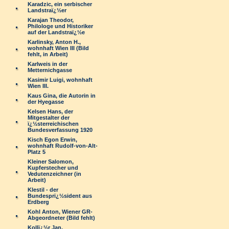
Karadzic, ein serbischer
Landstraï¿½er
Karajan Theodor,
Philologe und Historiker
auf der Landstraï¿½e
Karlinsky, Anton H.,
wohnhaft Wien III (Bild
fehlt, in Arbeit)
Karlweis in der
Metternichgasse
Kasimir Luigi, wohnhaft
Wien III.
Kaus Gina, die Autorin in
der Hyegasse
Kelsen Hans, der
Mitgestalter der
ï¿½sterreichischen
Bundesverfassung 1920
Kisch Egon Erwin,
wohnhaft Rudolf-von-Alt-
Platz 5
Kleiner Salomon,
Kupferstecher und
Vedutenzeichner (in
Arbeit)
Klestil - der
Bundesprï¿½sident aus
Erdberg
Kohl Anton, Wiener GR-
Abgeordneter (Bild fehlt)
Kollï¿½r Jan,