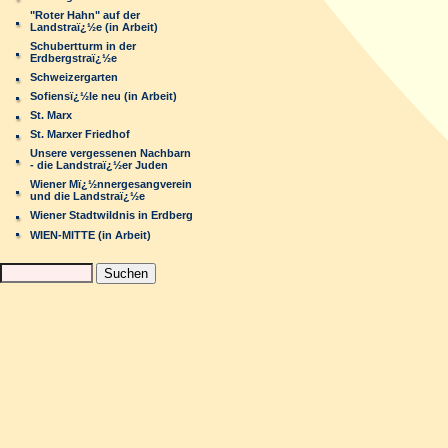
"Roter Hahn" auf der
Landstraï¿½e (in Arbeit)
Schubertturm in der
Erdbergstraï¿½e
Schweizergarten
Sofiensï¿½le neu (in Arbeit)
St. Marx
St. Marxer Friedhof
Unsere vergessenen Nachbarn
- die Landstraï¿½er Juden
Wiener Mï¿½nnergesangverein
und die Landstraï¿½e
Wiener Stadtwildnis in Erdberg
WIEN-MITTE (in Arbeit)