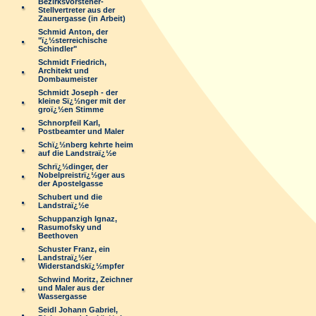
Bezirksvorsteher-
Stellvertreter aus der
Zaunergasse (in Arbeit)
Schmid Anton, der
"ï¿½sterreichische
Schindler"
Schmidt Friedrich,
Architekt und
Dombaumeister
Schmidt Joseph - der
kleine Sï¿½nger mit der
groï¿½en Stimme
Schnorpfeil Karl,
Postbeamter und Maler
Schï¿½nberg kehrte heim
auf die Landstraï¿½e
Schrï¿½dinger, der
Nobelpreistrï¿½ger aus
der Apostelgasse
Schubert und die
Landstraï¿½e
Schuppanzigh Ignaz,
Rasumofsky und
Beethoven
Schuster Franz, ein
Landstraï¿½er
Widerstandskï¿½mpfer
Schwind Moritz, Zeichner
und Maler aus der
Wassergasse
Seidl Johann Gabriel,