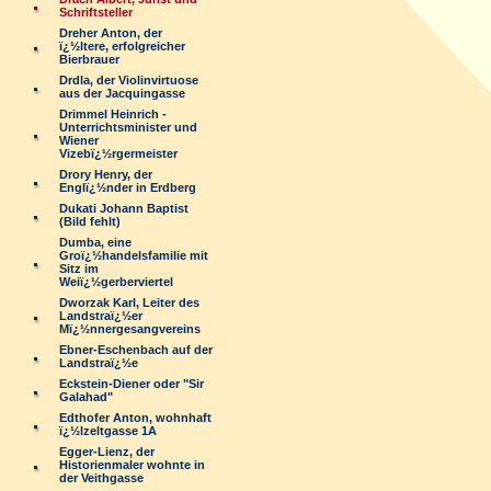
Schriftsteller
Dreher Anton, der
ï¿½ltere, erfolgreicher
Bierbrauer
Drdla, der Violinvirtuose
aus der Jacquingasse
Drimmel Heinrich -
Unterrichtsminister und
Wiener
Vizebï¿½rgermeister
Drory Henry, der
Englï¿½nder in Erdberg
Dukati Johann Baptist
(Bild fehlt)
Dumba, eine
Groï¿½handelsfamilie mit
Sitz im
Weiï¿½gerberviertel
Dworzak Karl, Leiter des
Landstraï¿½er
Mï¿½nnergesangvereins
Ebner-Eschenbach auf der
Landstraï¿½e
Eckstein-Diener oder "Sir
Galahad"
Edthofer Anton, wohnhaft
ï¿½lzeltgasse 1A
Egger-Lienz, der
Historienmaler wohnte in
der Veithgasse