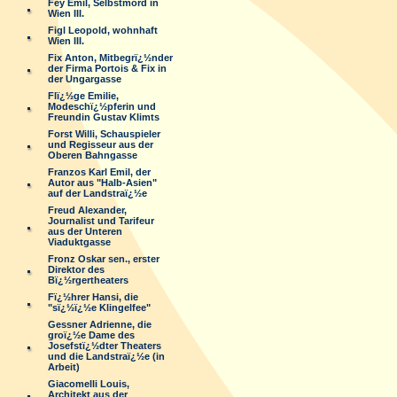
Fey Emil, Selbstmord in
Wien III.
Figl Leopold, wohnhaft
Wien III.
Fix Anton, Mitbegrï¿½nder
der Firma Portois & Fix in
der Ungargasse
Flï¿½ge Emilie,
Modeschï¿½pferin und
Freundin Gustav Klimts
Forst Willi, Schauspieler
und Regisseur aus der
Oberen Bahngasse
Franzos Karl Emil, der
Autor aus "Halb-Asien"
auf der Landstraï¿½e
Freud Alexander,
Journalist und Tarifeur
aus der Unteren
Viaduktgasse
Fronz Oskar sen., erster
Direktor des
Bï¿½rgertheaters
Fï¿½hrer Hansi, die
"sï¿½ï¿½e Klingelfee"
Gessner Adrienne, die
groï¿½e Dame des
Josefstï¿½dter Theaters
und die Landstraï¿½e (in
Arbeit)
Giacomelli Louis,
Architekt aus der