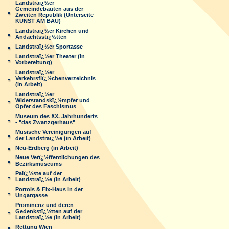
Landstraï¿½er
Gemeindebauten aus der
Zweiten Republik (Unterseite
KUNST AM BAU)
Landstraï¿½er Kirchen und
Andachtsstï¿½tten
Landstraï¿½er Sportasse
Landstraï¿½er Theater (in
Vorbereitung)
Landstraï¿½er
Verkehrsflï¿½chenverzeichnis
(in Arbeit)
Landstraï¿½er
Widerstandskï¿½mpfer und
Opfer des Faschismus
Museum des XX. Jahrhunderts
- "das Zwanzgerhaus"
Musische Vereinigungen auf
der Landstraï¿½e (in Arbeit)
Neu-Erdberg (in Arbeit)
Neue Verï¿½ffentlichungen des
Bezirksmuseums
Palï¿½ste auf der
Landstraï¿½e (in Arbeit)
Portois & Fix-Haus in der
Ungargasse
Prominenz und deren
Gedenkstï¿½tten auf der
Landstraï¿½e (in Arbeit)
Rettung Wien