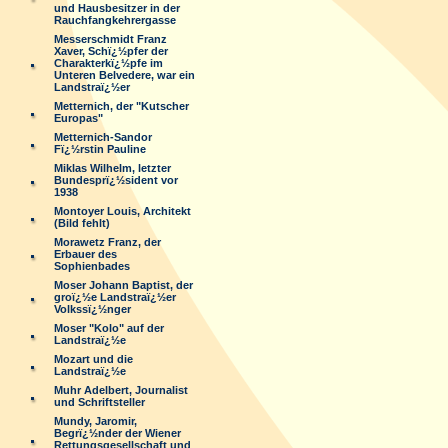
und Hausbesitzer in der
Rauchfangkehrergasse
Messerschmidt Franz
Xaver, Schï¿½pfer der
Charakterkï¿½pfe im
Unteren Belvedere, war ein
Landstraï¿½er
Metternich, der "Kutscher
Europas"
Metternich-Sandor
Fï¿½rstin Pauline
Miklas Wilhelm, letzter
Bundesprï¿½sident vor
1938
Montoyer Louis, Architekt
(Bild fehlt)
Morawetz Franz, der
Erbauer des
Sophienbades
Moser Johann Baptist, der
groï¿½e Landstraï¿½er
Volkssï¿½nger
Moser "Kolo" auf der
Landstraï¿½e
Mozart und die
Landstraï¿½e
Muhr Adelbert, Journalist
und Schriftsteller
Mundy, Jaromir,
Begrï¿½nder der Wiener
Rettungsgesellschaft und