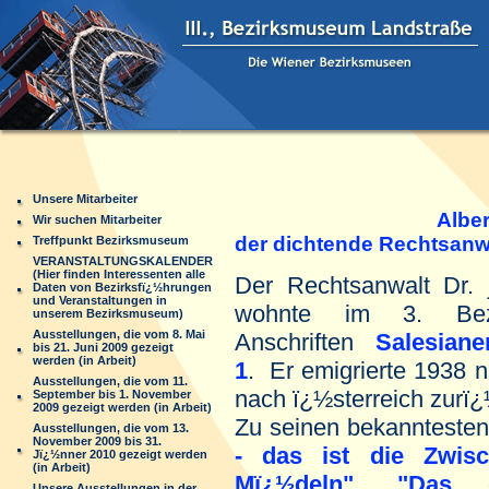
Unsere Mitarbeiter
Alber
Wir suchen Mitarbeiter
der dichtende Rechtsanw
Treffpunkt Bezirksmuseum
VERANSTALTUNGSKALENDER
(Hier finden Interessenten alle
Der Rechtsanwalt Dr. 
Daten von Bezirksfï¿½hrungen
und Veranstaltungen in
wohnte im 3. Bez
unserem Bezirksmuseum)
Ausstellungen, die vom 8. Mai
Anschriften
Salesian
bis 21. Juni 2009 gezeigt
werden (in Arbeit)
1
. Er emigrierte 1938 
Ausstellungen, die vom 11.
nach ï¿½sterreich zurï¿
September bis 1. November
2009 gezeigt werden (in Arbeit)
Zu seinen bekannteste
Ausstellungen, die vom 13.
November 2009 bis 31.
- das ist die Zwisc
Jï¿½nner 2010 gezeigt werden
(in Arbeit)
Mï¿½deln"
,
"Das g
Unsere Ausstellungen in der