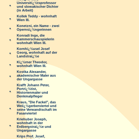
Universitï¿½tsprofessor
und slowakischer Dichter
(in Arbeit)
Kollek Teddy - wohnhaft
Wien III.
Konetzni, ein Name - zwei
Opernsï¿½ngerinnen
Konradi Inge, die
Kammerschauspielerin
wohnhaft Wien III.
Kornhï¿½usel Josef
Georg, wohnhaft auf der
Landstraï¿½e
Kï¿½rner Theodor,
wohnhaft Wien III.
Kostka Alexander,
akademischer Maler aus
der Ungargasse
Krafft Johann Peter,
Portrï¿½tist,
Historienmaler und
Denkmalpfleger
Kraus, "Die Fackel", das
Weiï¿½gerberviertel und
seine Verwandtschaft im
Fasanviertel
Kriehuber Joseph,
wohnhaft in der
Erdbergstraï¿½e und
Ungargasse
Krips Prof. Josef,