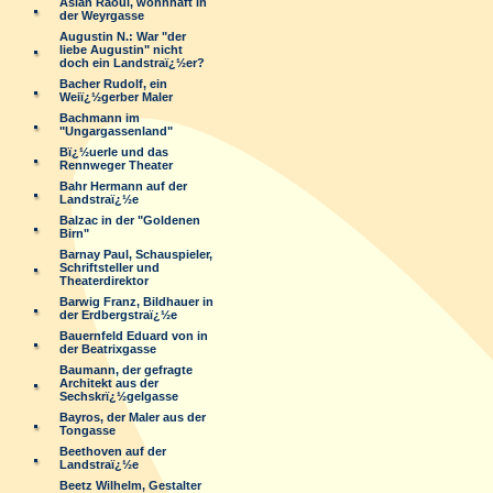
Aslan Raoul, wohnhaft in
der Weyrgasse
Augustin N.: War "der
liebe Augustin" nicht
doch ein Landstraï¿½er?
Bacher Rudolf, ein
Weiï¿½gerber Maler
Bachmann im
"Ungargassenland"
Bï¿½uerle und das
Rennweger Theater
Bahr Hermann auf der
Landstraï¿½e
Balzac in der "Goldenen
Birn"
Barnay Paul, Schauspieler,
Schriftsteller und
Theaterdirektor
Barwig Franz, Bildhauer in
der Erdbergstraï¿½e
Bauernfeld Eduard von in
der Beatrixgasse
Baumann, der gefragte
Architekt aus der
Sechskrï¿½gelgasse
Bayros, der Maler aus der
Tongasse
Beethoven auf der
Landstraï¿½e
Beetz Wilhelm, Gestalter