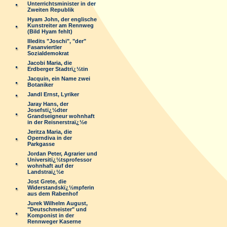
Unterrichtsminister in der
Zweiten Republik
Hyam John, der englische
Kunstreiter am Rennweg
(Bild Hyam fehlt)
Illedits "Joschi", "der"
Fasanviertler
Sozialdemokrat
Jacobi Maria, die
Erdberger Stadtrï¿½tin
Jacquin, ein Name zwei
Botaniker
Jandl Ernst, Lyriker
Jaray Hans, der
Josefstï¿½dter
Grandseigneur wohnhaft
in der Reisnerstraï¿½e
Jeritza Maria, die
Operndiva in der
Parkgasse
Jordan Peter, Agrarier und
Universitï¿½tsprofessor
wohnhaft auf der
Landstraï¿½e
Jost Grete, die
Widerstandskï¿½mpferin
aus dem Rabenhof
Jurek Wilhelm August,
"Deutschmeister" und
Komponist in der
Rennweger Kaserne