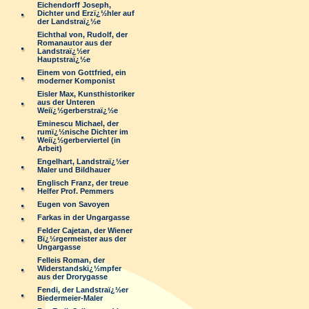
Eichendorff Joseph,
Dichter und Erzï¿½hler auf
der Landstraï¿½e
Eichthal von, Rudolf, der
Romanautor aus der
Landstraï¿½er
Hauptstraï¿½e
Einem von Gottfried, ein
moderner Komponist
Eisler Max, Kunsthistoriker
aus der Unteren
Weiï¿½gerberstraï¿½e
Eminescu Michael, der
rumï¿½nische Dichter im
Weiï¿½gerberviertel (in
Arbeit)
Engelhart, Landstraï¿½er
Maler und Bildhauer
Englisch Franz, der treue
Helfer Prof. Pemmers
Eugen von Savoyen
Farkas in der Ungargasse
Felder Cajetan, der Wiener
Bï¿½rgermeister aus der
Ungargasse
Felleis Roman, der
Widerstandskï¿½mpfer
aus der Drorygasse
Fendi, der Landstraï¿½er
Biedermeier-Maler