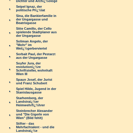
Dichter und Archï¿½ologe
Seipel Ignaz, der
politische Prï¿½lat
Sina, die Bankierfamilie in
der Ungargasse und
Beatrixgasse
Sitte Camillo, der Cello
spielende Stadtplaner aus
der Ungargasse
Soliman Angelo, der
"Mohr" im
Weiï¿½gerberviertel
Sorbait Paul, der Pestarzt
aus der Ungargasse
Soyfer Jura, der
revolutionï¿½re
Schriftsteller, wohnhaft
Wien III
Spaun Josef, der Jurist
und Franz Schubert
Spiel Hilde, Jugend in der
Stanislausgasse
Starhemberg, der
Landstraï¿½er
Heimwehrfï¿½hrer
Steinbrecher Alexander
und "Die Gigerln von
Wien" (Bild fehlt)
Stifter - das
Mehrfachtalent - und die
Landstraï¿½e