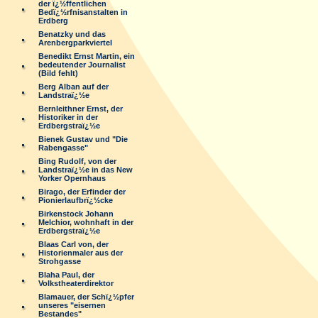
der ï¿½ffentlichen
Bedï¿½rfnisanstalten in
Erdberg
Benatzky und das
Arenbergparkviertel
Benedikt Ernst Martin, ein
bedeutender Journalist
(Bild fehlt)
Berg Alban auf der
Landstraï¿½e
Bernleithner Ernst, der
Historiker in der
Erdbergstraï¿½e
Bienek Gustav und "Die
Rabengasse"
Bing Rudolf, von der
Landstraï¿½e in das New
Yorker Opernhaus
Birago, der Erfinder der
Pionierlaufbrï¿½cke
Birkenstock Johann
Melchior, wohnhaft in der
Erdbergstraï¿½e
Blaas Carl von, der
Historienmaler aus der
Strohgasse
Blaha Paul, der
Volkstheaterdirektor
Blamauer, der Schï¿½pfer
unseres "eisernen
Bestandes"