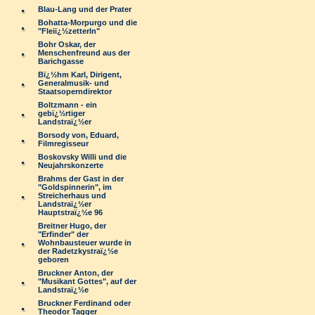
Blau-Lang und der Prater
Bohatta-Morpurgo und die
"Fleiï¿½zetterln"
Bohr Oskar, der
Menschenfreund aus der
Barichgasse
Bï¿½hm Karl, Dirigent,
Generalmusik- und
Staatsoperndirektor
Boltzmann - ein
gebï¿½rtiger
Landstraï¿½er
Borsody von, Eduard,
Filmregisseur
Boskovsky Willi und die
Neujahrskonzerte
Brahms der Gast in der
"Goldspinnerin", im
Streicherhaus und
Landstraï¿½er
Hauptstraï¿½e 96
Breitner Hugo, der
"Erfinder" der
Wohnbausteuer wurde in
der Radetzkystraï¿½e
geboren
Bruckner Anton, der
"Musikant Gottes", auf der
Landstraï¿½e
Bruckner Ferdinand oder
Theodor Tagger