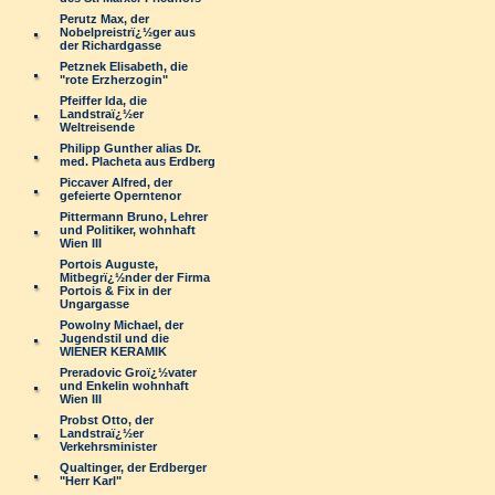
Perutz Max, der
Nobelpreistrï¿½ger aus
der Richardgasse
Petznek Elisabeth, die
"rote Erzherzogin"
Pfeiffer Ida, die
Landstraï¿½er
Weltreisende
Philipp Gunther alias Dr.
med. Placheta aus Erdberg
Piccaver Alfred, der
gefeierte Operntenor
Pittermann Bruno, Lehrer
und Politiker, wohnhaft
Wien III
Portois Auguste,
Mitbegrï¿½nder der Firma
Portois & Fix in der
Ungargasse
Powolny Michael, der
Jugendstil und die
WIENER KERAMIK
Preradovic Groï¿½vater
und Enkelin wohnhaft
Wien III
Probst Otto, der
Landstraï¿½er
Verkehrsminister
Qualtinger, der Erdberger
"Herr Karl"