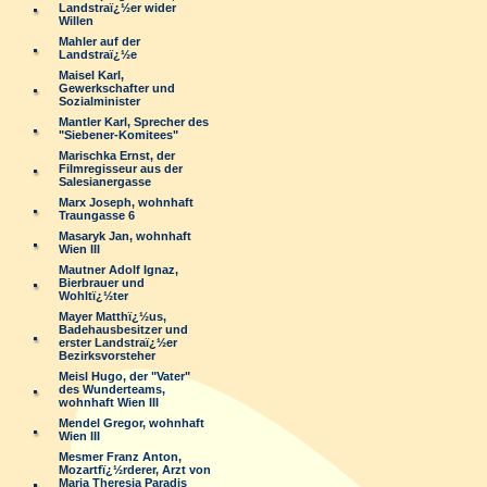
Landstraï¿½er wider
Willen
Mahler auf der
Landstraï¿½e
Maisel Karl,
Gewerkschafter und
Sozialminister
Mantler Karl, Sprecher des
"Siebener-Komitees"
Marischka Ernst, der
Filmregisseur aus der
Salesianergasse
Marx Joseph, wohnhaft
Traungasse 6
Masaryk Jan, wohnhaft
Wien III
Mautner Adolf Ignaz,
Bierbrauer und
Wohltï¿½ter
Mayer Matthï¿½us,
Badehausbesitzer und
erster Landstraï¿½er
Bezirksvorsteher
Meisl Hugo, der "Vater"
des Wunderteams,
wohnhaft Wien III
Mendel Gregor, wohnhaft
Wien III
Mesmer Franz Anton,
Mozartfï¿½rderer, Arzt von
Maria Theresia Paradis