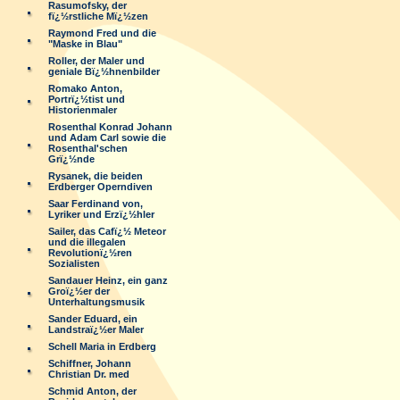
Rasumofsky, der
fï¿½rstliche Mï¿½zen
Raymond Fred und die
"Maske in Blau"
Roller, der Maler und
geniale Bï¿½hnenbilder
Romako Anton,
Portrï¿½tist und
Historienmaler
Rosenthal Konrad Johann
und Adam Carl sowie die
Rosenthal'schen
Grï¿½nde
Rysanek, die beiden
Erdberger Operndiven
Saar Ferdinand von,
Lyriker und Erzï¿½hler
Sailer, das Cafï¿½ Meteor
und die illegalen
Revolutionï¿½ren
Sozialisten
Sandauer Heinz, ein ganz
Groï¿½er der
Unterhaltungsmusik
Sander Eduard, ein
Landstraï¿½er Maler
Schell Maria in Erdberg
Schiffner, Johann
Christian Dr. med
Schmid Anton, der