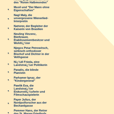
des "Roten Halbmondes"
Musil und "Der Mann ohne
Eigenschaften"
Nagl Maly, die
unvergessene Wienerlied-
Interpretin
Natterer, der Begleiter der
Kaiserin von Brasilien
Neuling Vinzenz,
Bierbrauer,
Etablissementbesitzer und
Wohltï¿½ter
Njegos Petar Petrowitsch,
serbisch-orthodoxer
Bischof und Dichter in der
Veithgasse
Nï¿½dl Frieda, eine
Landstraï¿½er Politikerin
Paradis, die blinde
Pianistin
Parhamer Ignaz, der
"Kindergeneral"
Pawlik Eva, die
Landstraï¿½er
Eiskunstlï¿½uferin und
Filmschauspielerin
Payer Julius, der
Nordpolforscher aus der
Bechardgasse
Pemmer Hans, der Retter
des St. Marxer Friedhofs