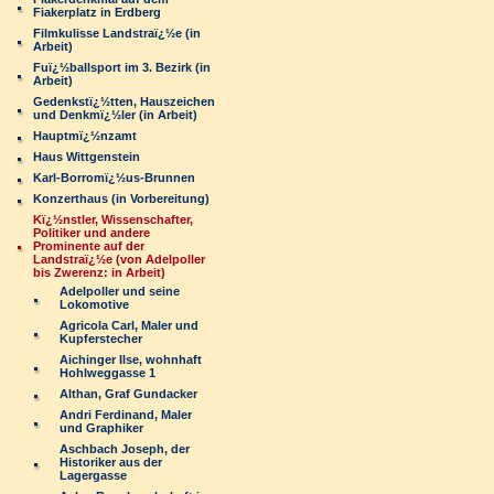
Fiakerplatz in Erdberg
Filmkulisse Landstraï¿½e (in
Arbeit)
Fuï¿½ballsport im 3. Bezirk (in
Arbeit)
Gedenkstï¿½tten, Hauszeichen
und Denkmï¿½ler (in Arbeit)
Hauptmï¿½nzamt
Haus Wittgenstein
Karl-Borromï¿½us-Brunnen
Konzerthaus (in Vorbereitung)
Kï¿½nstler, Wissenschafter,
Politiker und andere
Prominente auf der
Landstraï¿½e (von Adelpoller
bis Zwerenz: in Arbeit)
Adelpoller und seine
Lokomotive
Agricola Carl, Maler und
Kupferstecher
Aichinger Ilse, wohnhaft
Hohlweggasse 1
Althan, Graf Gundacker
Andri Ferdinand, Maler
und Graphiker
Aschbach Joseph, der
Historiker aus der
Lagergasse