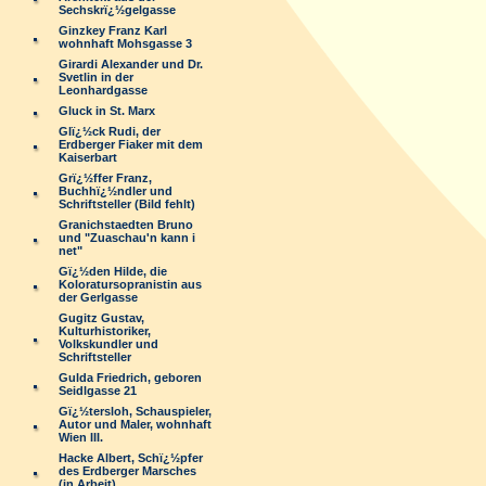
Sechskrï¿½gelgasse
Ginzkey Franz Karl
wohnhaft Mohsgasse 3
Girardi Alexander und Dr.
Svetlin in der
Leonhardgasse
Gluck in St. Marx
Glï¿½ck Rudi, der
Erdberger Fiaker mit dem
Kaiserbart
Grï¿½ffer Franz,
Buchhï¿½ndler und
Schriftsteller (Bild fehlt)
Granichstaedten Bruno
und "Zuaschau'n kann i
net"
Gï¿½den Hilde, die
Koloratursopranistin aus
der Gerlgasse
Gugitz Gustav,
Kulturhistoriker,
Volkskundler und
Schriftsteller
Gulda Friedrich, geboren
Seidlgasse 21
Gï¿½tersloh, Schauspieler,
Autor und Maler, wohnhaft
Wien III.
Hacke Albert, Schï¿½pfer
des Erdberger Marsches
(in Arbeit)