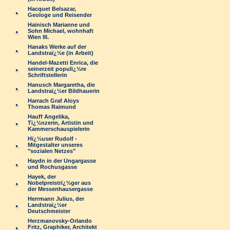
Hacquet Belsazar,
Geologe und Reisender
Hainisch Marianne und
Sohn Michael, wohnhaft
Wien III.
Hanaks Werke auf der
Landstraï¿½e (in Arbeit)
Handel-Mazetti Enrica, die
seinerzeit populï¿½re
Schriftstellerin
Hanusch Margaretha, die
Landstraï¿½er Bildhauerin
Harrach Graf Aloys
Thomas Raimund
Hauff Angelika,
Tï¿½nzerin, Artistin und
Kammerschauspielerin
Hï¿½user Rudolf -
Mitgestalter unseres
"sozialen Netzes"
Haydn in der Ungargasse
und Rochusgasse
Hayek, der
Nobelpreistrï¿½ger aus
der Messenhausergasse
Herrmann Julius, der
Landstraï¿½er
Deutschmeister
Herzmanovsky-Orlando
Fritz, Graphiker, Architekt