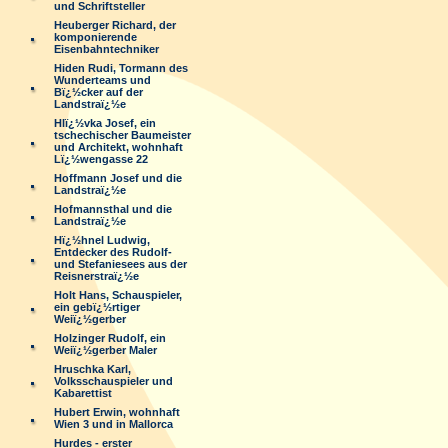
und Schriftsteller
Heuberger Richard, der
komponierende
Eisenbahntechniker
Hiden Rudi, Tormann des
Wunderteams und
Bï¿½cker auf der
Landstraï¿½e
Hlï¿½vka Josef, ein
tschechischer Baumeister
und Architekt, wohnhaft
Lï¿½wengasse 22
Hoffmann Josef und die
Landstraï¿½e
Hofmannsthal und die
Landstraï¿½e
Hï¿½hnel Ludwig,
Entdecker des Rudolf-
und Stefaniesees aus der
Reisnerstraï¿½e
Holt Hans, Schauspieler,
ein gebï¿½rtiger
Weiï¿½gerber
Holzinger Rudolf, ein
Weiï¿½gerber Maler
Hruschka Karl,
Volksschauspieler und
Kabarettist
Hubert Erwin, wohnhaft
Wien 3 und in Mallorca
Hurdes - erster