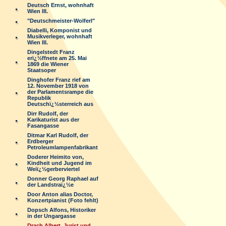
Deutsch Ernst, wohnhaft
Wien III.
"Deutschmeister-Wolferl"
Diabelli, Komponist und
Musikverleger, wohnhaft
Wien III.
Dingelstedt Franz
erï¿½ffnete am 25. Mai
1869 die Wiener
Staatsoper
Dinghofer Franz rief am
12. November 1918 von
der Parlamentsrampe die
Republik
Deutschï¿½sterreich aus
Dirr Rudolf, der
Karikaturist aus der
Fasangasse
Ditmar Karl Rudolf, der
Erdberger
Petroleumlampenfabrikant
Doderer Heimito von,
Kindheit und Jugend im
Weiï¿½gerberviertel
Donner Georg Raphael auf
der Landstraï¿½e
Door Anton alias Doctor,
Konzertpianist (Foto fehlt)
Dopsch Alfons, Historiker
in der Ungargasse
Drach Albert, Jurist und