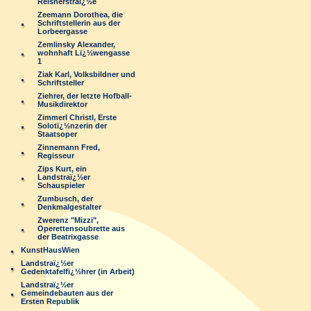
Reisnerstraï¿½e
Zeemann Dorothea, die
Schriftstellerin aus der
Lorbeergasse
Zemlinsky Alexander,
wohnhaft Lï¿½wengasse
1
Ziak Karl, Volksbildner und
Schriftsteller
Ziehrer, der letzte Hofball-
Musikdirektor
Zimmerl Christl, Erste
Solotï¿½nzerin der
Staatsoper
Zinnemann Fred,
Regisseur
Zips Kurt, ein
Landstraï¿½er
Schauspieler
Zumbusch, der
Denkmalgestalter
Zwerenz "Mizzi",
Operettensoubrette aus
der Beatrixgasse
KunstHausWien
Landstraï¿½er
Gedenktafelfï¿½hrer (in Arbeit)
Landstraï¿½er
Gemeindebauten aus der
Ersten Republik