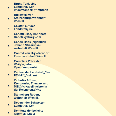
Bruha Toni, eine
Landstraï¿½er
Widerstandskï¿½mpferin
Bukowski von
Stolzenburg, wohnhaft
Wien III
Calafati auf der
Landstraï¿½e
Canetti Elias, wohnhaft
Radetzkystraï¿½e 3
Canon Hans (eigentlich
Johann Strasiripka)
wohnhaft Wien III
Conrad von Hï¿½tzendorf,
Franz wohnhaft Wien III
Cornelius Peter, der
Weiï¿½gerber
Opernkomponist
Csokor, der Landstraï¿½er
PEN-Prï¿½sident
Czibulka Alfons,
Komponist, Theater- und
Militï¿½rkapellmeister in
der Reisnerstraï¿½e
Danneberg Robert,
wohnhaft Wien III.
Degen - der Schweizer
Landstraï¿½er
Dermota, der beliebte
Opernsï¿½nger