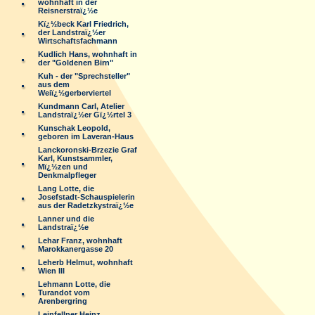
wohnhaft in der
Reisnerstraï¿½e
Kï¿½beck Karl Friedrich,
der Landstraï¿½er
Wirtschaftsfachmann
Kudlich Hans, wohnhaft in
der "Goldenen Birn"
Kuh - der "Sprechsteller"
aus dem
Weiï¿½gerberviertel
Kundmann Carl, Atelier
Landstraï¿½er Gï¿½rtel 3
Kunschak Leopold,
geboren im Laveran-Haus
Lanckoronski-Brzezie Graf
Karl, Kunstsammler,
Mï¿½zen und
Denkmalpfleger
Lang Lotte, die
Josefstadt-Schauspielerin
aus der Radetzkystraï¿½e
Lanner und die
Landstraï¿½e
Lehar Franz, wohnhaft
Marokkanergasse 20
Leherb Helmut, wohnhaft
Wien III
Lehmann Lotte, die
Turandot vom
Arenbergring
Leinfellner Heinz,