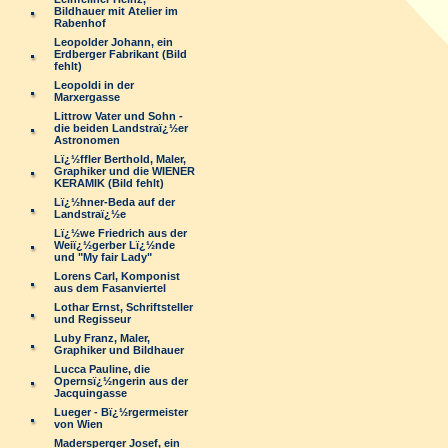
Bildhauer mit Atelier im
Rabenhof
Leopolder Johann, ein
Erdberger Fabrikant (Bild
fehlt)
Leopoldi in der
Marxergasse
Littrow Vater und Sohn -
die beiden Landstraï¿½er
Astronomen
Lï¿½ffler Berthold, Maler,
Graphiker und die WIENER
KERAMIK (Bild fehlt)
Lï¿½hner-Beda auf der
Landstraï¿½e
Lï¿½we Friedrich aus der
Weiï¿½gerber Lï¿½nde
und "My fair Lady"
Lorens Carl, Komponist
aus dem Fasanviertel
Lothar Ernst, Schriftsteller
und Regisseur
Luby Franz, Maler,
Graphiker und Bildhauer
Lucca Pauline, die
Opernsï¿½ngerin aus der
Jacquingasse
Lueger - Bï¿½rgermeister
von Wien
Madersperger Josef, ein