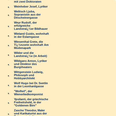
mit zwei Doktoraten
Weinheber Josef, Lyriker
Welitsch Ljuba,
Sopranistin aus der
Ditscheinergasse
Weyr Rudolf, der
erfolgreiche
Landstraï¿½er Bildhauer
Wieland Guido, wohnhaft
in der Eslarngasse
Wiesenthal Grete, die
Tï¿½nzerin wohnhaft Am
Modenapark
Wilder und die
Landstraï¿½e (in Arbeit)
Wildgans Anton, Lyriker
und Direktor des
Burgtheaters
Wittgenstein Ludwig,
Philosoph und
Hobbyarchitekt
Wolf Hugo bei Dr. Svetlin
in der Leonhardgasse
"Wolferl", der
Wienerliedkomponist
Ypsilanti, der griechische
Freiheitsheld, in der
"Goldenen Birn"
Zasche Theodor, Maler
und Karikaturist aus der