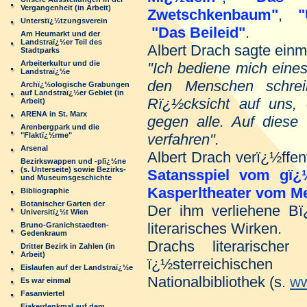
Vergangenheit (in Arbeit)
Zwetschkenbaum"
,
"
Unterstï¿½tzungsverein
"Das Beileid"
.
Am Heumarkt und der
Landstraï¿½er Teil des
Albert Drach sagte einma
Stadtparks
Arbeiterkultur und die
"Ich bediene mich eine
Landstraï¿½e
den Menschen schre
Archï¿½ologische Grabungen
auf Landstraï¿½er Gebiet (in
Rï¿½cksicht auf uns, 
Arbeit)
ARENA in St. Marx
gegen alle. Auf dies
Arenbergpark und die
"Flaktï¿½rme"
verfahren".
Arsenal
Albert Drach verï¿½ffe
Bezirkswappen und -plï¿½ne
(s. Unterseite) sowie Bezirks-
Satansspiel vom gï¿½
und Museumsgeschichte
Kasperltheater vom Me
Bibliographie
Botanischer Garten der
Der ihm verliehene Bï
Universitï¿½t Wien
literarisches Wirken.
Bruno-Granichstaedten-
Gedenkraum
Drachs literarische
Dritter Bezirk in Zahlen (in
Arbeit)
ï¿½sterreichisch
Eislaufen auf der Landstraï¿½e
Nationalbibliothek (s.
ww
Es war einmal
Fasanviertel
Fiakerdenkmal auf dem