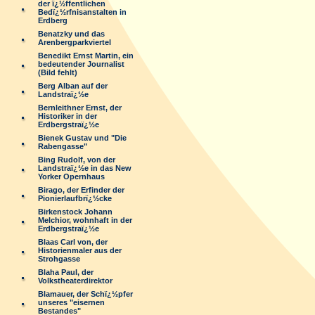
der ï¿½ffentlichen
Bedï¿½rfnisanstalten in
Erdberg
Benatzky und das
Arenbergparkviertel
Benedikt Ernst Martin, ein
bedeutender Journalist
(Bild fehlt)
Berg Alban auf der
Landstraï¿½e
Bernleithner Ernst, der
Historiker in der
Erdbergstraï¿½e
Bienek Gustav und "Die
Rabengasse"
Bing Rudolf, von der
Landstraï¿½e in das New
Yorker Opernhaus
Birago, der Erfinder der
Pionierlaufbrï¿½cke
Birkenstock Johann
Melchior, wohnhaft in der
Erdbergstraï¿½e
Blaas Carl von, der
Historienmaler aus der
Strohgasse
Blaha Paul, der
Volkstheaterdirektor
Blamauer, der Schï¿½pfer
unseres "eisernen
Bestandes"