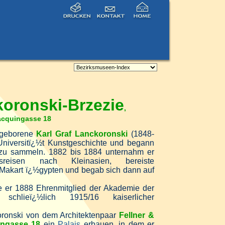
koronski-Brzezie
,
acquingasse 18
 geborene
Karl Graf Lanckoronski
(1848-
Universitï¿½t Kunstgeschichte und begann
 zu sammeln. 1882 bis 1884 unternahm er
gsreisen nach Kleinasien, bereiste
Makart ï¿½gypten und begab sich dann auf
 er 1888 Ehrenmitglied der Akademie der
chlieï¿½lich 1915/16 kaiserlicher
oronski von dem Architektenpaar
Fellner &
ingasse 18
ein
Palais
erbauen, in dem er