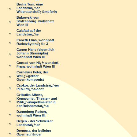
Bruha Toni, eine
Landstraï¿½er
Widerstandskï¿½mpferin
Bukowski von
Stolzenburg, wohnhaft
Wien III
Calafati auf der
Landstraï¿½e
Canetti Elias, wohnhaft
Radetzkystraï¿½e 3
Canon Hans (eigentlich
Johann Strasiripka)
wohnhaft Wien III
Conrad von Hï¿½tzendorf,
Franz wohnhaft Wien III
Cornelius Peter, der
Weiï¿½gerber
Opernkomponist
Csokor, der Landstraï¿½er
PEN-Prï¿½sident
Czibulka Alfons,
Komponist, Theater- und
Militï¿½rkapellmeister in
der Reisnerstraï¿½e
Danneberg Robert,
wohnhaft Wien III.
Degen - der Schweizer
Landstraï¿½er
Dermota, der beliebte
Opernsï¿½nger