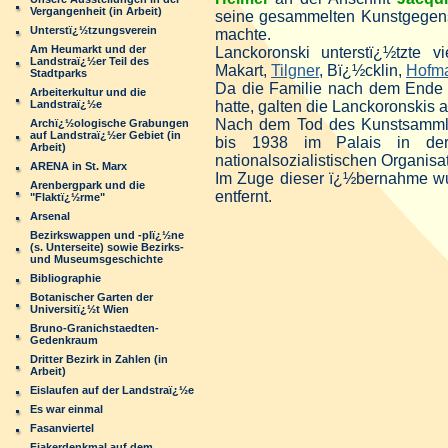
Vergangenheit (in Arbeit)
seine gesammelten Kunstgegenst
Unterstï¿½tzungsverein
machte.
Am Heumarkt und der
Lanckoronski unterstï¿½tzte 
Landstraï¿½er Teil des
Makart,
Tilgner
, Bï¿½cklin,
Hofm
Stadtparks
Da die Familie nach dem Ende d
Arbeiterkultur und die
Landstraï¿½e
hatte, galten die Lanckoronskis 
Nach dem Tod des Kunstsammle
Archï¿½ologische Grabungen
auf Landstraï¿½er Gebiet (in
bis 1938 im Palais in der
Arbeit)
nationalsozialistischen Organi
ARENA in St. Marx
Im Zuge dieser ï¿½bernahme wu
Arenbergpark und die
entfernt.
"Flaktï¿½rme"
Arsenal
Bezirkswappen und -plï¿½ne
(s. Unterseite) sowie Bezirks-
und Museumsgeschichte
Bibliographie
Botanischer Garten der
Universitï¿½t Wien
Bruno-Granichstaedten-
Gedenkraum
Dritter Bezirk in Zahlen (in
Arbeit)
Eislaufen auf der Landstraï¿½e
Es war einmal
Fasanviertel
Fiakerdenkmal auf dem