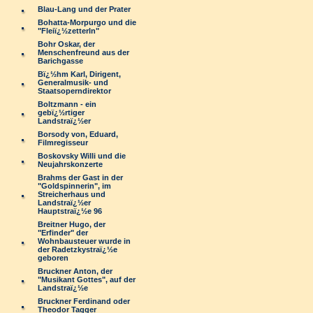
Blau-Lang und der Prater
Bohatta-Morpurgo und die
"Fleiï¿½zetterln"
Bohr Oskar, der
Menschenfreund aus der
Barichgasse
Bï¿½hm Karl, Dirigent,
Generalmusik- und
Staatsoperndirektor
Boltzmann - ein
gebï¿½rtiger
Landstraï¿½er
Borsody von, Eduard,
Filmregisseur
Boskovsky Willi und die
Neujahrskonzerte
Brahms der Gast in der
"Goldspinnerin", im
Streicherhaus und
Landstraï¿½er
Hauptstraï¿½e 96
Breitner Hugo, der
"Erfinder" der
Wohnbausteuer wurde in
der Radetzkystraï¿½e
geboren
Bruckner Anton, der
"Musikant Gottes", auf der
Landstraï¿½e
Bruckner Ferdinand oder
Theodor Tagger