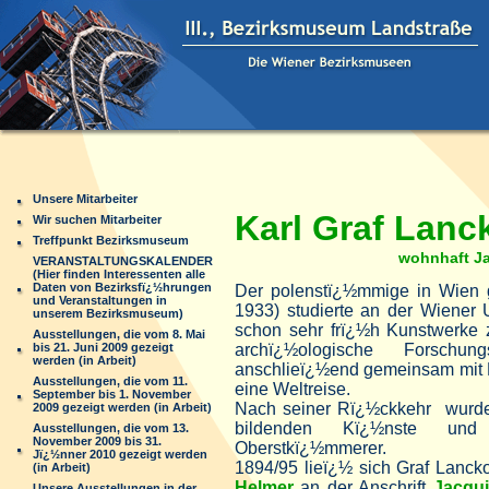
Unsere Mitarbeiter
Karl Graf Lanc
Wir suchen Mitarbeiter
Treffpunkt Bezirksmuseum
wohnhaft J
VERANSTALTUNGSKALENDER
(Hier finden Interessenten alle
Daten von Bezirksfï¿½hrungen
Der polenstï¿½mmige in Wien
und Veranstaltungen in
1933) studierte an der Wiener 
unserem Bezirksmuseum)
schon sehr frï¿½h Kunstwerke
Ausstellungen, die vom 8. Mai
bis 21. Juni 2009 gezeigt
archï¿½ologische Forschun
werden (in Arbeit)
anschlieï¿½end gemeinsam mit 
Ausstellungen, die vom 11.
eine Weltreise.
September bis 1. November
Nach seiner Rï¿½ckkehr wurde
2009 gezeigt werden (in Arbeit)
bildenden Kï¿½nste und s
Ausstellungen, die vom 13.
November 2009 bis 31.
Oberstkï¿½mmerer.
Jï¿½nner 2010 gezeigt werden
1894/95 lieï¿½ sich Graf Lanck
(in Arbeit)
Helmer
an der Anschrift
Jacqu
Unsere Ausstellungen in der