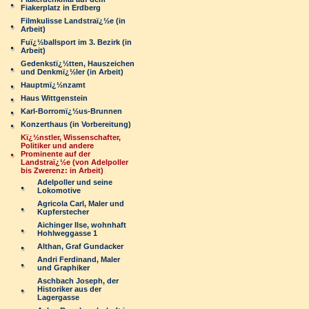
Fiakerplatz in Erdberg
Filmkulisse Landstraï¿½e (in
Arbeit)
Fuï¿½ballsport im 3. Bezirk (in
Arbeit)
Gedenkstï¿½tten, Hauszeichen
und Denkmï¿½ler (in Arbeit)
Hauptmï¿½nzamt
Haus Wittgenstein
Karl-Borromï¿½us-Brunnen
Konzerthaus (in Vorbereitung)
Kï¿½nstler, Wissenschafter,
Politiker und andere
Prominente auf der
Landstraï¿½e (von Adelpoller
bis Zwerenz: in Arbeit)
Adelpoller und seine
Lokomotive
Agricola Carl, Maler und
Kupferstecher
Aichinger Ilse, wohnhaft
Hohlweggasse 1
Althan, Graf Gundacker
Andri Ferdinand, Maler
und Graphiker
Aschbach Joseph, der
Historiker aus der
Lagergasse