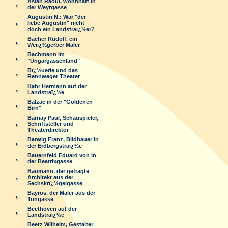
Aslan Raoul, wohnhaft in
der Weyrgasse
Augustin N.: War "der
liebe Augustin" nicht
doch ein Landstraï¿½er?
Bacher Rudolf, ein
Weiï¿½gerber Maler
Bachmann im
"Ungargassenland"
Bï¿½uerle und das
Rennweger Theater
Bahr Hermann auf der
Landstraï¿½e
Balzac in der "Goldenen
Birn"
Barnay Paul, Schauspieler,
Schriftsteller und
Theaterdirektor
Barwig Franz, Bildhauer in
der Erdbergstraï¿½e
Bauernfeld Eduard von in
der Beatrixgasse
Baumann, der gefragte
Architekt aus der
Sechskrï¿½gelgasse
Bayros, der Maler aus der
Tongasse
Beethoven auf der
Landstraï¿½e
Beetz Wilhelm, Gestalter