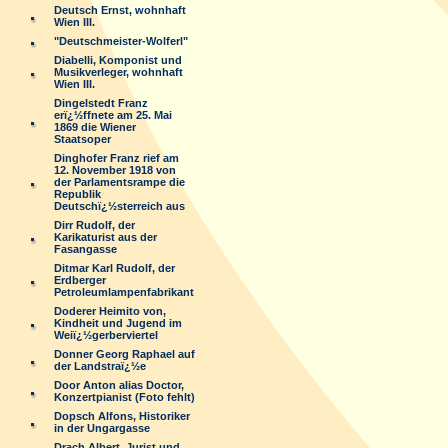
Deutsch Ernst, wohnhaft
Wien III.
"Deutschmeister-Wolferl"
Diabelli, Komponist und
Musikverleger, wohnhaft
Wien III.
Dingelstedt Franz
erï¿½ffnete am 25. Mai
1869 die Wiener
Staatsoper
Dinghofer Franz rief am
12. November 1918 von
der Parlamentsrampe die
Republik
Deutschï¿½sterreich aus
Dirr Rudolf, der
Karikaturist aus der
Fasangasse
Ditmar Karl Rudolf, der
Erdberger
Petroleumlampenfabrikant
Doderer Heimito von,
Kindheit und Jugend im
Weiï¿½gerberviertel
Donner Georg Raphael auf
der Landstraï¿½e
Door Anton alias Doctor,
Konzertpianist (Foto fehlt)
Dopsch Alfons, Historiker
in der Ungargasse
Drach Albert, Jurist und