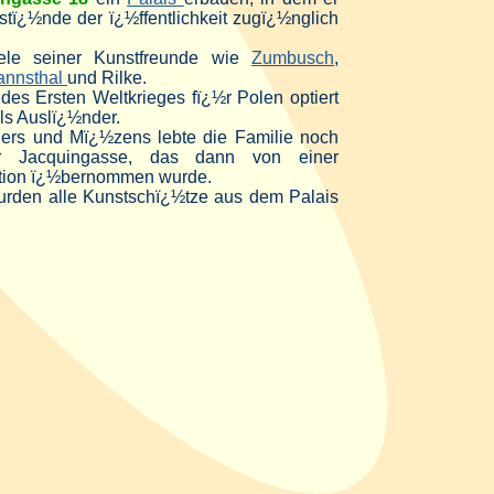
ï¿½nde der ï¿½ffentlichkeit zugï¿½nglich
viele seiner Kunstfreunde wie
Zumbusch
,
annsthal
und Rilke.
es Ersten Weltkrieges fï¿½r Polen optiert
als Auslï¿½nder.
rs und Mï¿½zens lebte die Familie noch
 Jacquingasse, das dann von einer
sation ï¿½bernommen wurde.
rden alle Kunstschï¿½tze aus dem Palais