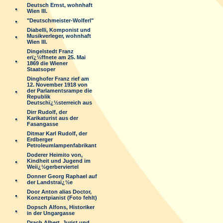
Deutsch Ernst, wohnhaft
Wien III.
"Deutschmeister-Wolferl"
Diabelli, Komponist und
Musikverleger, wohnhaft
Wien III.
Dingelstedt Franz
erï¿½ffnete am 25. Mai
1869 die Wiener
Staatsoper
Dinghofer Franz rief am
12. November 1918 von
der Parlamentsrampe die
Republik
Deutschï¿½sterreich aus
Dirr Rudolf, der
Karikaturist aus der
Fasangasse
Ditmar Karl Rudolf, der
Erdberger
Petroleumlampenfabrikant
Doderer Heimito von,
Kindheit und Jugend im
Weiï¿½gerberviertel
Donner Georg Raphael auf
der Landstraï¿½e
Door Anton alias Doctor,
Konzertpianist (Foto fehlt)
Dopsch Alfons, Historiker
in der Ungargasse
Drach Albert, Jurist und