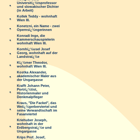
Universitï¿½tsprofessor
und slowakischer Dichter
(in Arbeit)
Kollek Teddy - wohnhaft
Wien III.
Konetzni, ein Name - zwei
Opernsï¿½ngerinnen
Konradi Inge, die
Kammerschauspielerin
wohnhaft Wien III.
Kornhï¿½usel Josef
Georg, wohnhaft auf der
Landstraï¿½e
Kï¿½rner Theodor,
wohnhaft Wien III.
Kostka Alexander,
akademischer Maler aus
der Ungargasse
Krafft Johann Peter,
Portrï¿½tist,
Historienmaler und
Denkmalpfleger
Kraus, "Die Fackel", das
Weiï¿½gerberviertel und
seine Verwandtschaft im
Fasanviertel
Kriehuber Joseph,
wohnhaft in der
Erdbergstraï¿½e und
Ungargasse
Krips Prof. Josef,