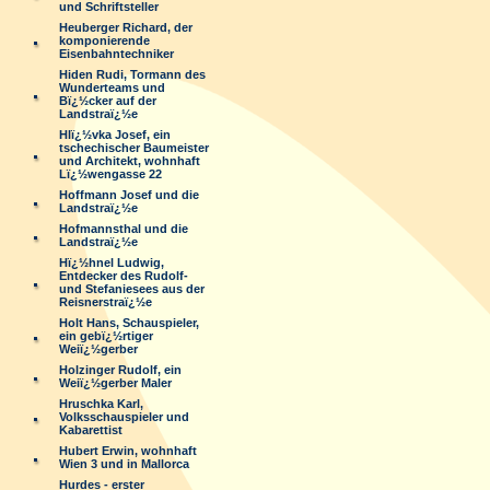
und Schriftsteller
Heuberger Richard, der
komponierende
Eisenbahntechniker
Hiden Rudi, Tormann des
Wunderteams und
Bï¿½cker auf der
Landstraï¿½e
Hlï¿½vka Josef, ein
tschechischer Baumeister
und Architekt, wohnhaft
Lï¿½wengasse 22
Hoffmann Josef und die
Landstraï¿½e
Hofmannsthal und die
Landstraï¿½e
Hï¿½hnel Ludwig,
Entdecker des Rudolf-
und Stefaniesees aus der
Reisnerstraï¿½e
Holt Hans, Schauspieler,
ein gebï¿½rtiger
Weiï¿½gerber
Holzinger Rudolf, ein
Weiï¿½gerber Maler
Hruschka Karl,
Volksschauspieler und
Kabarettist
Hubert Erwin, wohnhaft
Wien 3 und in Mallorca
Hurdes - erster