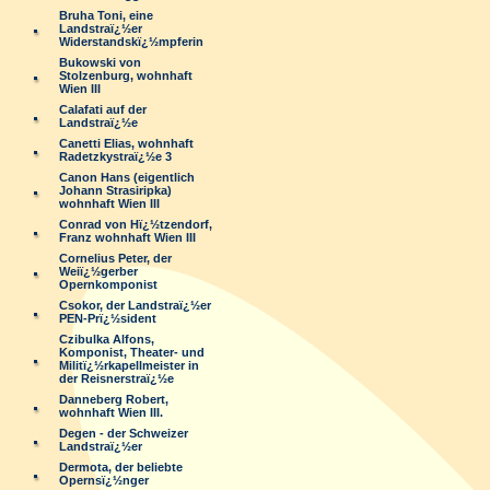
Bruha Toni, eine
Landstraï¿½er
Widerstandskï¿½mpferin
Bukowski von
Stolzenburg, wohnhaft
Wien III
Calafati auf der
Landstraï¿½e
Canetti Elias, wohnhaft
Radetzkystraï¿½e 3
Canon Hans (eigentlich
Johann Strasiripka)
wohnhaft Wien III
Conrad von Hï¿½tzendorf,
Franz wohnhaft Wien III
Cornelius Peter, der
Weiï¿½gerber
Opernkomponist
Csokor, der Landstraï¿½er
PEN-Prï¿½sident
Czibulka Alfons,
Komponist, Theater- und
Militï¿½rkapellmeister in
der Reisnerstraï¿½e
Danneberg Robert,
wohnhaft Wien III.
Degen - der Schweizer
Landstraï¿½er
Dermota, der beliebte
Opernsï¿½nger