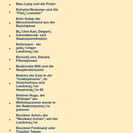
Blau-Lang und der Prater
Bohatta-Morpurgo und die
"Fleiï¿½zetterln"
Bohr Oskar, der
Menschenfreund aus der
Barichgasse
Bï¿½hm Karl, Dirigent,
Generalmusik- und
Staatsoperndirektor
Boltzmann - ein
gebï¿½rtiger
Landstraï¿½er
Borsody von, Eduard,
Filmregisseur
Boskovsky Willi und die
Neujahrskonzerte
Brahms der Gast in der
"Goldspinnerin", im
Streicherhaus und
Landstraï¿½er
Hauptstraï¿½e 96
Breitner Hugo, der
"Erfinder" der
Wohnbausteuer wurde in
der Radetzkystraï¿½e
geboren
Bruckner Anton, der
"Musikant Gottes", auf der
Landstraï¿½e
Bruckner Ferdinand oder
Theodor Tagger