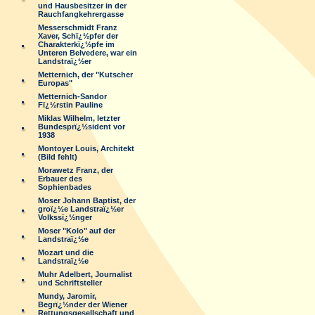
und Hausbesitzer in der
Rauchfangkehrergasse
Messerschmidt Franz
Xaver, Schï¿½pfer der
Charakterkï¿½pfe im
Unteren Belvedere, war ein
Landstraï¿½er
Metternich, der "Kutscher
Europas"
Metternich-Sandor
Fï¿½rstin Pauline
Miklas Wilhelm, letzter
Bundesprï¿½sident vor
1938
Montoyer Louis, Architekt
(Bild fehlt)
Morawetz Franz, der
Erbauer des
Sophienbades
Moser Johann Baptist, der
groï¿½e Landstraï¿½er
Volkssï¿½nger
Moser "Kolo" auf der
Landstraï¿½e
Mozart und die
Landstraï¿½e
Muhr Adelbert, Journalist
und Schriftsteller
Mundy, Jaromir,
Begrï¿½nder der Wiener
Rettungsgesellschaft und