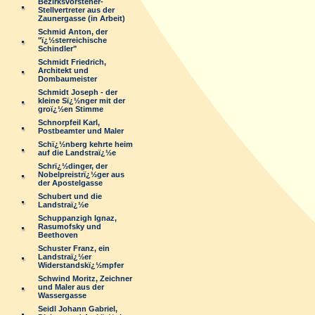
Bezirksvorsteher-
Stellvertreter aus der
Zaunergasse (in Arbeit)
Schmid Anton, der
"ï¿½sterreichische
Schindler"
Schmidt Friedrich,
Architekt und
Dombaumeister
Schmidt Joseph - der
kleine Sï¿½nger mit der
groï¿½en Stimme
Schnorpfeil Karl,
Postbeamter und Maler
Schï¿½nberg kehrte heim
auf die Landstraï¿½e
Schrï¿½dinger, der
Nobelpreistrï¿½ger aus
der Apostelgasse
Schubert und die
Landstraï¿½e
Schuppanzigh Ignaz,
Rasumofsky und
Beethoven
Schuster Franz, ein
Landstraï¿½er
Widerstandskï¿½mpfer
Schwind Moritz, Zeichner
und Maler aus der
Wassergasse
Seidl Johann Gabriel,