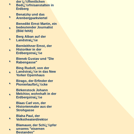
der ï¿½ffentlichen
Bedï¿½rfnisanstalten in
Erdberg
Benatzky und das
Arenbergparkviertel
Benedikt Ernst Martin, ein
bedeutender Journalist
(Bild fehlt)
Berg Alban auf der
Landstraï¿½e
Bernleithner Ernst, der
Historiker in der
Erdbergstraï¿½e
Bienek Gustav und "Die
Rabengasse"
Bing Rudolf, von der
Landstraï¿½e in das New
Yorker Opernhaus
Birago, der Erfinder der
Pionierlaufbrï¿½cke
Birkenstock Johann
Melchior, wohnhaft in der
Erdbergstraï¿½e
Blaas Carl von, der
Historienmaler aus der
Strohgasse
Blaha Paul, der
Volkstheaterdirektor
Blamauer, der Schï¿½pfer
unseres "eisernen
Bestandes"