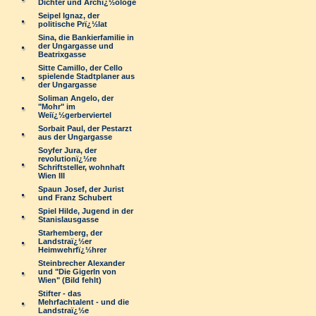
Dichter und Archï¿½ologe
Seipel Ignaz, der
politische Prï¿½lat
Sina, die Bankierfamilie in
der Ungargasse und
Beatrixgasse
Sitte Camillo, der Cello
spielende Stadtplaner aus
der Ungargasse
Soliman Angelo, der
"Mohr" im
Weiï¿½gerberviertel
Sorbait Paul, der Pestarzt
aus der Ungargasse
Soyfer Jura, der
revolutionï¿½re
Schriftsteller, wohnhaft
Wien III
Spaun Josef, der Jurist
und Franz Schubert
Spiel Hilde, Jugend in der
Stanislausgasse
Starhemberg, der
Landstraï¿½er
Heimwehrfï¿½hrer
Steinbrecher Alexander
und "Die Gigerln von
Wien" (Bild fehlt)
Stifter - das
Mehrfachtalent - und die
Landstraï¿½e