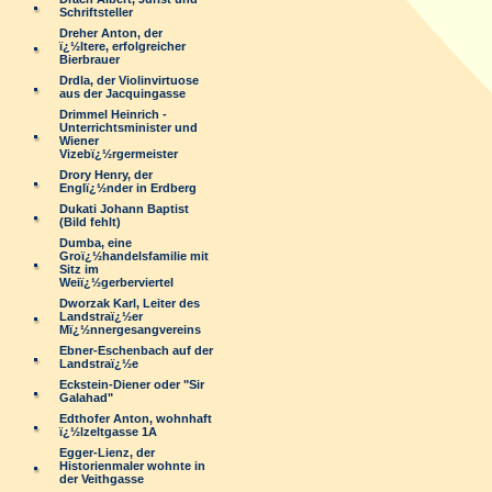
Schriftsteller
Dreher Anton, der
ï¿½ltere, erfolgreicher
Bierbrauer
Drdla, der Violinvirtuose
aus der Jacquingasse
Drimmel Heinrich -
Unterrichtsminister und
Wiener
Vizebï¿½rgermeister
Drory Henry, der
Englï¿½nder in Erdberg
Dukati Johann Baptist
(Bild fehlt)
Dumba, eine
Groï¿½handelsfamilie mit
Sitz im
Weiï¿½gerberviertel
Dworzak Karl, Leiter des
Landstraï¿½er
Mï¿½nnergesangvereins
Ebner-Eschenbach auf der
Landstraï¿½e
Eckstein-Diener oder "Sir
Galahad"
Edthofer Anton, wohnhaft
ï¿½lzeltgasse 1A
Egger-Lienz, der
Historienmaler wohnte in
der Veithgasse