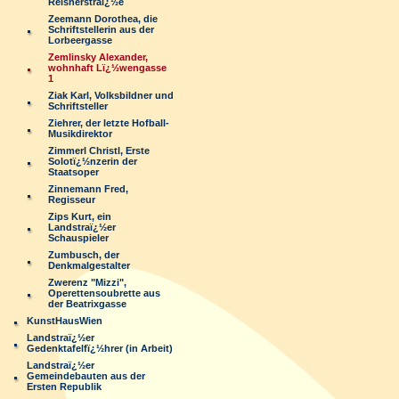
Reisnerstraï¿½e
Zeemann Dorothea, die
Schriftstellerin aus der
Lorbeergasse
Zemlinsky Alexander,
wohnhaft Lï¿½wengasse
1
Ziak Karl, Volksbildner und
Schriftsteller
Ziehrer, der letzte Hofball-
Musikdirektor
Zimmerl Christl, Erste
Solotï¿½nzerin der
Staatsoper
Zinnemann Fred,
Regisseur
Zips Kurt, ein
Landstraï¿½er
Schauspieler
Zumbusch, der
Denkmalgestalter
Zwerenz "Mizzi",
Operettensoubrette aus
der Beatrixgasse
KunstHausWien
Landstraï¿½er
Gedenktafelfï¿½hrer (in Arbeit)
Landstraï¿½er
Gemeindebauten aus der
Ersten Republik