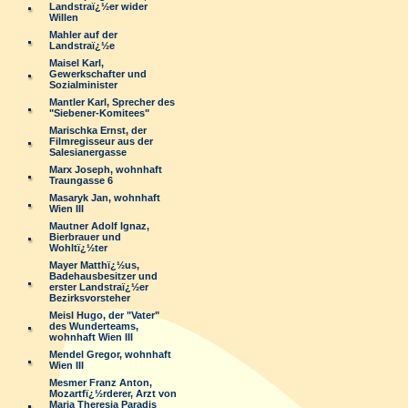
Landstraï¿½er wider
Willen
Mahler auf der
Landstraï¿½e
Maisel Karl,
Gewerkschafter und
Sozialminister
Mantler Karl, Sprecher des
"Siebener-Komitees"
Marischka Ernst, der
Filmregisseur aus der
Salesianergasse
Marx Joseph, wohnhaft
Traungasse 6
Masaryk Jan, wohnhaft
Wien III
Mautner Adolf Ignaz,
Bierbrauer und
Wohltï¿½ter
Mayer Matthï¿½us,
Badehausbesitzer und
erster Landstraï¿½er
Bezirksvorsteher
Meisl Hugo, der "Vater"
des Wunderteams,
wohnhaft Wien III
Mendel Gregor, wohnhaft
Wien III
Mesmer Franz Anton,
Mozartfï¿½rderer, Arzt von
Maria Theresia Paradis