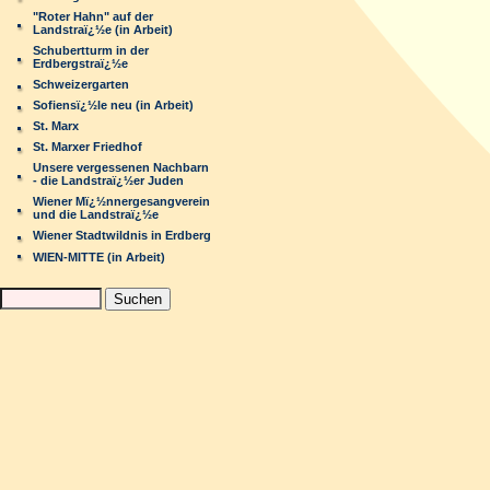
"Roter Hahn" auf der
Landstraï¿½e (in Arbeit)
Schubertturm in der
Erdbergstraï¿½e
Schweizergarten
Sofiensï¿½le neu (in Arbeit)
St. Marx
St. Marxer Friedhof
Unsere vergessenen Nachbarn
- die Landstraï¿½er Juden
Wiener Mï¿½nnergesangverein
und die Landstraï¿½e
Wiener Stadtwildnis in Erdberg
WIEN-MITTE (in Arbeit)