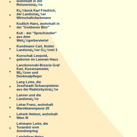
wohnhaft in der
Reisnerstraï¿½e
Kï¿½beck Karl Friedrich,
der Landstraï¿½er
Wirtschaftsfachmann
Kudlich Hans, wohnhaft in
der "Goldenen Birn"
Kuh - der "Sprechsteller"
aus dem
Weiï¿½gerberviertel
Kundmann Carl, Atelier
Landstraï¿½er Gï¿½rtel 3
Kunschak Leopold,
geboren im Laveran-Haus
Lanckoronski-Brzezie Graf
Karl, Kunstsammler,
Mï¿½zen und
Denkmalpfleger
Lang Lotte, die
Josefstadt-Schauspielerin
aus der Radetzkystraï¿½e
Lanner und die
Landstraï¿½e
Lehar Franz, wohnhaft
Marokkanergasse 20
Leherb Helmut, wohnhaft
Wien III
Lehmann Lotte, die
Turandot vom
Arenbergring
Leinfellner Heinz,