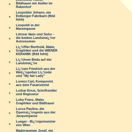
Bildhauer mit Atelier im
Rabenhof
Leopolder Johann, ein
Erdberger Fabrikant (Bild
fehlt)
Leopoldi in der
Marxergasse
Littrow Vater und Sohn -
die beiden Landstraï¿½er
Astronomen
Lï¿½ffler Berthold, Maler,
Graphiker und die WIENER
KERAMIK (Bild fehlt)
Lï¿½hner-Beda auf der
Landstraï¿½e
Lï¿½we Friedrich aus der
Weiï¿½gerber Lï¿½nde
und "My fair Lady"
Lorens Carl, Komponist
aus dem Fasanviertel
Lothar Ernst, Schriftsteller
und Regisseur
Luby Franz, Maler,
Graphiker und Bildhauer
Lucca Pauline, die
Opernsï¿½ngerin aus der
Jacquingasse
Lueger - Bï¿½rgermeister
von Wien
Madersperger Josef, ein