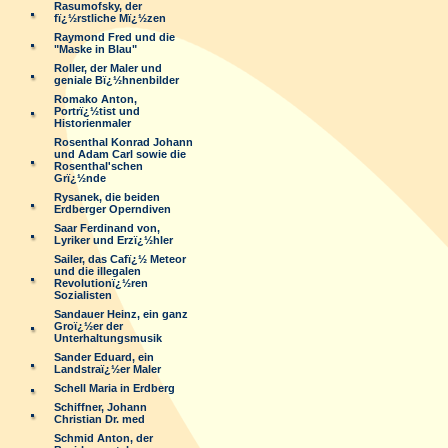
Rasumofsky, der
fï¿½rstliche Mï¿½zen
Raymond Fred und die
"Maske in Blau"
Roller, der Maler und
geniale Bï¿½hnenbilder
Romako Anton,
Portrï¿½tist und
Historienmaler
Rosenthal Konrad Johann
und Adam Carl sowie die
Rosenthal'schen
Grï¿½nde
Rysanek, die beiden
Erdberger Operndiven
Saar Ferdinand von,
Lyriker und Erzï¿½hler
Sailer, das Cafï¿½ Meteor
und die illegalen
Revolutionï¿½ren
Sozialisten
Sandauer Heinz, ein ganz
Groï¿½er der
Unterhaltungsmusik
Sander Eduard, ein
Landstraï¿½er Maler
Schell Maria in Erdberg
Schiffner, Johann
Christian Dr. med
Schmid Anton, der