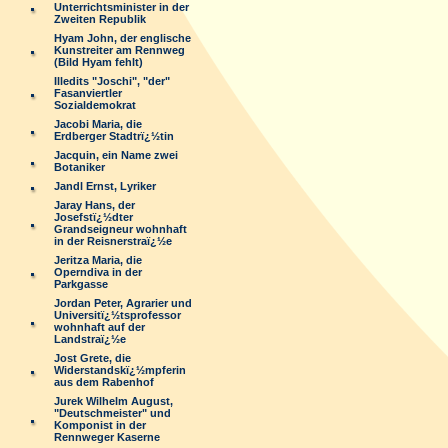
Unterrichtsminister in der
Zweiten Republik
Hyam John, der englische
Kunstreiter am Rennweg
(Bild Hyam fehlt)
Illedits "Joschi", "der"
Fasanviertler
Sozialdemokrat
Jacobi Maria, die
Erdberger Stadtrï¿½tin
Jacquin, ein Name zwei
Botaniker
Jandl Ernst, Lyriker
Jaray Hans, der
Josefstï¿½dter
Grandseigneur wohnhaft
in der Reisnerstraï¿½e
Jeritza Maria, die
Operndiva in der
Parkgasse
Jordan Peter, Agrarier und
Universitï¿½tsprofessor
wohnhaft auf der
Landstraï¿½e
Jost Grete, die
Widerstandskï¿½mpferin
aus dem Rabenhof
Jurek Wilhelm August,
"Deutschmeister" und
Komponist in der
Rennweger Kaserne