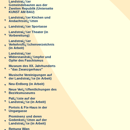
Landstraï¿½er
Gemeindebauten aus der
Zweiten Republik (Unterseite
KUNST AM BAU)
Landstraï¿½er Kirchen und
Andachtsstï¿½tten
Landstraï¿½er Sportasse
Landstraï¿½er Theater (in
Vorbereitung)
Landstraï¿½er
Verkehrsflï¿½chenverzeichnis
(in Arbeit)
Landstraï¿½er
Widerstandskï¿½mpfer und
Opfer des Faschismus
Museum des XX. Jahrhunderts
- "das Zwanzgerhaus"
Musische Vereinigungen auf
der Landstraï¿½e (in Arbeit)
Neu-Erdberg (in Arbeit)
Neue Verï¿½ffentlichungen des
Bezirksmuseums
Palï¿½ste auf der
Landstraï¿½e (in Arbeit)
Portois & Fix-Haus in der
Ungargasse
Prominenz und deren
Gedenkstï¿½tten auf der
Landstraï¿½e (in Arbeit)
Rettung Wien