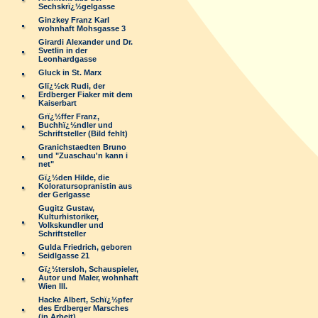
Sechskrï¿½gelgasse
Ginzkey Franz Karl
wohnhaft Mohsgasse 3
Girardi Alexander und Dr.
Svetlin in der
Leonhardgasse
Gluck in St. Marx
Glï¿½ck Rudi, der
Erdberger Fiaker mit dem
Kaiserbart
Grï¿½ffer Franz,
Buchhï¿½ndler und
Schriftsteller (Bild fehlt)
Granichstaedten Bruno
und "Zuaschau'n kann i
net"
Gï¿½den Hilde, die
Koloratursopranistin aus
der Gerlgasse
Gugitz Gustav,
Kulturhistoriker,
Volkskundler und
Schriftsteller
Gulda Friedrich, geboren
Seidlgasse 21
Gï¿½tersloh, Schauspieler,
Autor und Maler, wohnhaft
Wien III.
Hacke Albert, Schï¿½pfer
des Erdberger Marsches
(in Arbeit)