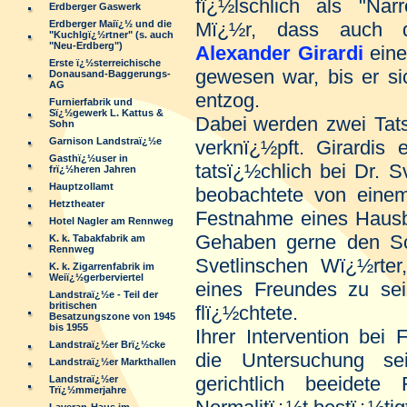
fï¿½lschlich als "Nar
Erdberger Gaswerk
Mï¿½r, dass auch d
Erdberger Maiï¿½ und die
"Kuchlgï¿½rtner" (s. auch
"Neu-Erdberg")
Alexander Girardi
eine 
Erste ï¿½sterreichische
gewesen war, bis er si
Donausand-Baggerungs-
AG
entzog.
Furnierfabrik und
Sï¿½gewerk L. Kattus &
Dabei
werden zwei Tats
Sohn
Garnison Landstraï¿½e
verknï¿½pft. Girardis 
Gasthï¿½user in
tatsï¿½chlich bei Dr. Sv
frï¿½heren Jahren
Hauptzollamt
beobachtete von eine
Hetztheater
Festnahme eines Hausb
Hotel Nagler am Rennweg
Gehaben gerne den Sch
K. k. Tabakfabrik am
Rennweg
Svetlinschen Wï¿½rter,
K. k. Zigarrenfabrik im
Weiï¿½gerberviertel
eines Freundes zu sein
Landstraï¿½e - Teil der
britischen
flï¿½chtete.
Besatzungszone von 1945
bis 1955
Ihrer Intervention bei
Landstraï¿½er Brï¿½cke
die Untersuchung se
Landstraï¿½er Markthallen
gerichtlich beeidete
Landstraï¿½er
Trï¿½mmerjahre