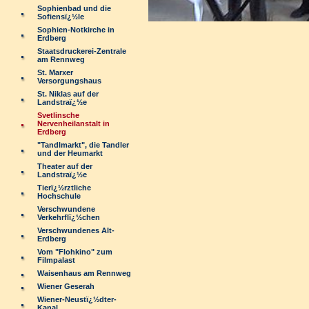
Sophienbad und die
Sofiensï¿½le
Sophien-Notkirche in
Erdberg
Staatsdruckerei-Zentrale
am Rennweg
St. Marxer
Versorgungshaus
St. Niklas auf der
Landstraï¿½e
Svetlinsche
Nervenheilanstalt in
Erdberg
"Tandlmarkt", die Tandler
und der Heumarkt
Theater auf der
Landstraï¿½e
Tierï¿½rztliche
Hochschule
Verschwundene
Verkehrflï¿½chen
Verschwundenes Alt-
Erdberg
Vom "Flohkino" zum
Filmpalast
Waisenhaus am Rennweg
Wiener Geserah
Wiener-Neustï¿½dter-
Kanal