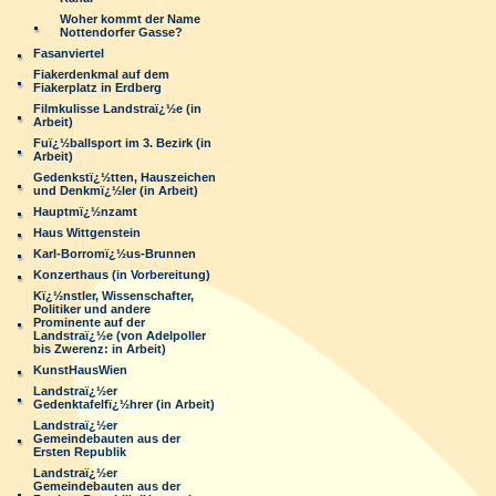
Woher kommt der Name
Nottendorfer Gasse?
Fasanviertel
Fiakerdenkmal auf dem
Fiakerplatz in Erdberg
Filmkulisse Landstraï¿½e (in
Arbeit)
Fuï¿½ballsport im 3. Bezirk (in
Arbeit)
Gedenkstï¿½tten, Hauszeichen
und Denkmï¿½ler (in Arbeit)
Hauptmï¿½nzamt
Haus Wittgenstein
Karl-Borromï¿½us-Brunnen
Konzerthaus (in Vorbereitung)
Kï¿½nstler, Wissenschafter,
Politiker und andere
Prominente auf der
Landstraï¿½e (von Adelpoller
bis Zwerenz: in Arbeit)
KunstHausWien
Landstraï¿½er
Gedenktafelfï¿½hrer (in Arbeit)
Landstraï¿½er
Gemeindebauten aus der
Ersten Republik
Landstraï¿½er
Gemeindebauten aus der