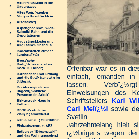
Alter Poststadel in der
Ungargasse
Altes Weiï¿½gerber
Margarethen-Kirchlein
Arsenalweg
Aspangbahnhof, Wien-
Saloniki-Bahn und die
Deportationen
Augustinerkloster und
Augustiner-Zinshaus
Badeanstalten auf der
Landstraï¿½e
Beetz'sche
Bedï¿½rfnisanstalten
Offenbar
war es in die
made in Erdberg
Betriebsbahnhof Erdberg
einfach, jemanden in 
und die Straï¿½enbahn im
3. Bezirk
lassen. Verbï¿½r
Bezirksoriginale und
Einweisungen des K
ungewï¿½hnliche
Personen (in Arbeit)
Schriftstellers
Karl W
Birkenstock-Haus in
Erdberg
Carl Meiï¿½l
sowie de
DDSG-Zentrale im
Weiï¿½gerberviertel
Svetlin.
Donaukanal-ï¿½berfuhren
Jahrzehntelang hielt 
Einkaufszentrum AEZ
ï¿½brigens wegen der
Erdberger "Erbsensackl"
und das Wohnungselend