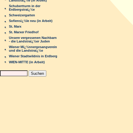
Landstraï¿½e (in Arbeit)
Schubertturm in der
Erdbergstraï¿½e
Schweizergarten
Sofiensï¿½le neu (in Arbeit)
St. Marx
St. Marxer Friedhof
Unsere vergessenen Nachbarn
- die Landstraï¿½er Juden
Wiener Mï¿½nnergesangverein
und die Landstraï¿½e
Wiener Stadtwildnis in Erdberg
WIEN-MITTE (in Arbeit)