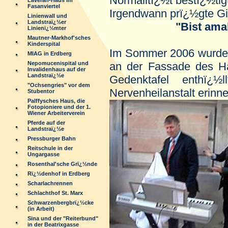
Normalitï¿½t bestï¿½tig
Laveran-Haus im
Fasanviertel
Irgendwann prï¿½gte Gi
Linienwall und
Landstraï¿½er
"Bist amal drin
Linienï¿½mter
Mautner-Markhof'sches
Kinderspital
Im
Sommer 2006 wurde 
MIAG in Erdberg
an der Fassade des H
Nepomucenispital und
Invalidenhaus auf der
Landstraï¿½e
Gedenktafel enthï¿½
"Ochsengries" vor dem
Nervenheilanstalt erinne
Stubentor
Palffysches Haus, die
Fotopioniere und der 1.
Wiener Arbeiterverein
Pferde auf der
Landstraï¿½e
Pressburger Bahn
Reitschule in der
Ungargasse
Rosenthal'sche Grï¿½nde
Rï¿½denhof in Erdberg
Scharlachrennen
Schlachthof St. Marx
Schwarzenbergbrï¿½cke
(in Arbeit)
Sina und der "Reiterbund"
in der Beatrixgasse