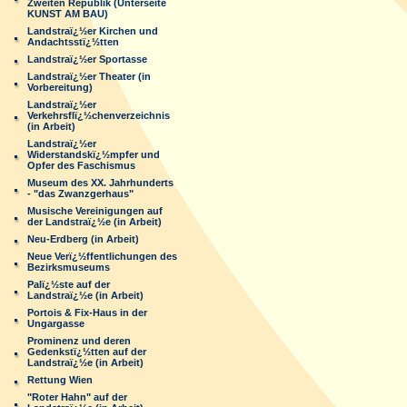
Zweiten Republik (Unterseite
KUNST AM BAU)
Landstraï¿½er Kirchen und
Andachtsstï¿½tten
Landstraï¿½er Sportasse
Landstraï¿½er Theater (in
Vorbereitung)
Landstraï¿½er
Verkehrsflï¿½chenverzeichnis
(in Arbeit)
Landstraï¿½er
Widerstandskï¿½mpfer und
Opfer des Faschismus
Museum des XX. Jahrhunderts
- "das Zwanzgerhaus"
Musische Vereinigungen auf
der Landstraï¿½e (in Arbeit)
Neu-Erdberg (in Arbeit)
Neue Verï¿½ffentlichungen des
Bezirksmuseums
Palï¿½ste auf der
Landstraï¿½e (in Arbeit)
Portois & Fix-Haus in der
Ungargasse
Prominenz und deren
Gedenkstï¿½tten auf der
Landstraï¿½e (in Arbeit)
Rettung Wien
"Roter Hahn" auf der