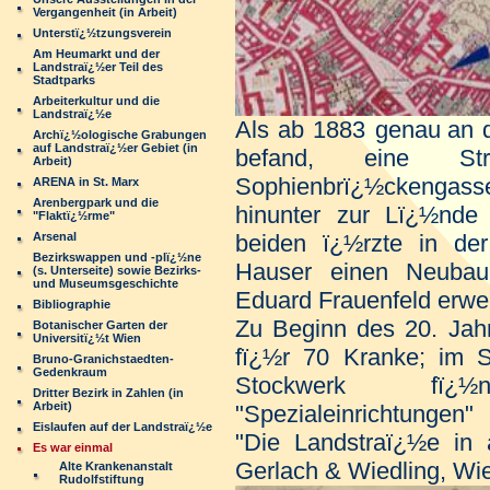
Vergangenheit (in Arbeit)
Unterstï¿½tzungsverein
Am Heumarkt und der
Landstraï¿½er Teil des
Stadtparks
Arbeiterkultur und die
Landstraï¿½e
Als ab 1883 genau
an 
Archï¿½ologische Grabungen
auf Landstraï¿½er Gebiet (in
befand, eine Str
Arbeit)
Sophienbrï¿½ckengas
ARENA in St. Marx
Arenbergpark und die
hinunter zur Lï¿½nde 
"Flaktï¿½rme"
Arsenal
beiden ï¿½rzte in d
Bezirkswappen und -plï¿½ne
Hauser einen Neubau 
(s. Unterseite) sowie Bezirks-
und Museumsgeschichte
Eduard Frauenfeld erwei
Bibliographie
Zu Beginn des 20. Jahr
Botanischer Garten der
Universitï¿½t Wien
fï¿½r 70 Kranke; im S
Bruno-Granichstaedten-
Gedenkraum
Stockwerk fï¿½
Dritter Bezirk in Zahlen (in
Arbeit)
"Spezialeinrichtungen"
Eislaufen auf der Landstraï¿½e
"Die Landstraï¿½e in 
Es war einmal
Gerlach & Wiedling, Wi
Alte Krankenanstalt
Rudolfstiftung