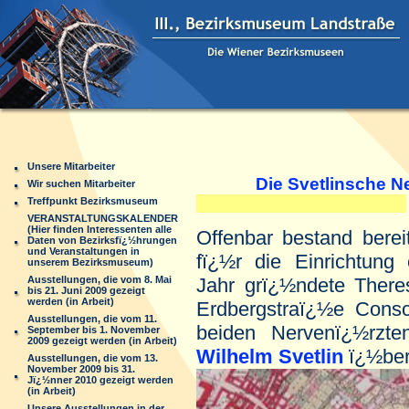
Unsere Mitarbeiter
Die Svetlinsche Ne
Wir suchen Mitarbeiter
Treffpunkt Bezirksmuseum
VERANSTALTUNGSKALENDER
(Hier finden Interessenten alle
Offenbar
bestand berei
Daten von Bezirksfï¿½hrungen
und Veranstaltungen in
fï¿½r die Einrichtung 
unserem Bezirksmuseum)
Ausstellungen, die vom 8. Mai
Jahr grï¿½ndete There
bis 21. Juni 2009 gezeigt
werden (in Arbeit)
Erdbergstraï¿½e Consc
Ausstellungen, die vom 11.
beiden Nervenï¿½rzt
September bis 1. November
2009 gezeigt werden (in Arbeit)
Wilhelm Svetlin
ï¿½be
Ausstellungen, die vom 13.
November 2009 bis 31.
Jï¿½nner 2010 gezeigt werden
(in Arbeit)
Unsere Ausstellungen in der