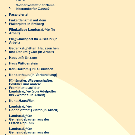
Woher kommt der Name
Nottendorfer Gasse?
Fasanviertel
Fiakerdenkmal auf dem
Fiakerplatz in Erdberg
Filmkulisse Landstraï¿½e (in
Arbeit)
Fuï¿½ballsport im 3. Bezirk (in
Arbeit)
Gedenkstï¿½tten, Hauszeichen
und Denkmï¿½ler (in Arbeit)
Hauptmï¿½nzamt
Haus Wittgenstein
Karl-Borromï¿½us-Brunnen
Konzerthaus (in Vorbereitung)
Kï¿½nstler, Wissenschafter,
Politiker und andere
Prominente auf der
Landstraï¿½e (von Adelpoller
bis Zwerenz: in Arbeit)
KunstHausWien
Landstraï¿½er
Gedenktafelfï¿½hrer (in Arbeit)
Landstraï¿½er
Gemeindebauten aus der
Ersten Republik
Landstraï¿½er
Gemeindebauten aus der