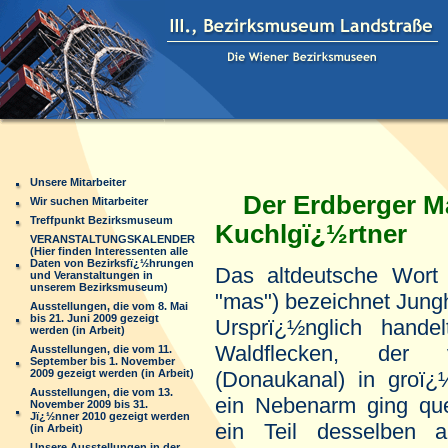
Unsere Mitarbeiter
Der Erdberger M
Wir suchen Mitarbeiter
Treffpunkt Bezirksmuseum
Kuchlgï¿½rtner
VERANSTALTUNGSKALENDER
(Hier finden Interessenten alle
Daten von Bezirksfï¿½hrungen
Das altdeutsche Wort
und Veranstaltungen in
unserem Bezirksmuseum)
"mas") bezeichnet Jung
Ausstellungen, die vom 8. Mai
bis 21. Juni 2009 gezeigt
Ursprï¿½nglich hand
werden (in Arbeit)
Waldflecken, der 
Ausstellungen, die vom 11.
September bis 1. November
2009 gezeigt werden (in Arbeit)
(Donaukanal) in groï
Ausstellungen, die vom 13.
ein Nebenarm ging qu
November 2009 bis 31.
Jï¿½nner 2010 gezeigt werden
ein Teil desselben
(in Arbeit)
Unsere Ausstellungen in der