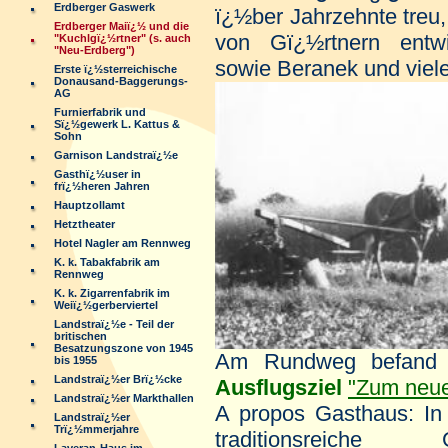
Erdberger Gaswerk
ï¿½ber Jahrzehnte treu
Erdberger Maiï¿½ und die
von Gï¿½rtnern entwi
"Kuchlgï¿½rtner" (s. auch
"Neu-Erdberg")
sowie Beranek und viel
Erste ï¿½sterreichische
Donausand-Baggerungs-
AG
Furnierfabrik und
Sï¿½gewerk L. Kattus &
Sohn
Garnison Landstraï¿½e
Gasthï¿½user in
frï¿½heren Jahren
Hauptzollamt
Hetztheater
Hotel Nagler am Rennweg
K. k. Tabakfabrik am
Rennweg
K. k. Zigarrenfabrik im
Weiï¿½gerberviertel
Landstraï¿½e - Teil der
britischen
Besatzungszone von 1945
Am Rundweg befand 
bis 1955
Landstraï¿½er Brï¿½cke
Ausflugsziel
"Zum neue
Landstraï¿½er Markthallen
A propos Gasthaus: In 
Landstraï¿½er
Trï¿½mmerjahre
traditionsreiche