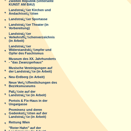
Zweiten Republik (Unterseite
KUNST AM BAU)
Landstraï¿½er Kirchen und
Andachtsstï¿½tten
Landstraï¿½er Sportasse
Landstraï¿½er Theater (in
Vorbereitung)
Landstraï¿½er
Verkehrsflï¿½chenverzeichnis
(in Arbeit)
Landstraï¿½er
Widerstandskï¿½mpfer und
Opfer des Faschismus
Museum des XX. Jahrhunderts
- "das Zwanzgerhaus"
Musische Vereinigungen auf
der Landstraï¿½e (in Arbeit)
Neu-Erdberg (in Arbeit)
Neue Verï¿½ffentlichungen des
Bezirksmuseums
Palï¿½ste auf der
Landstraï¿½e (in Arbeit)
Portois & Fix-Haus in der
Ungargasse
Prominenz und deren
Gedenkstï¿½tten auf der
Landstraï¿½e (in Arbeit)
Rettung Wien
"Roter Hahn" auf der