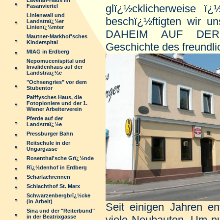
Laveran-Haus im
glï¿½cklicherweise ï
Fasanviertel
Linienwall und
beschï¿½ftigten wir un
Landstraï¿½er
Linienï¿½mter
DAHEIM AUF DER
Mautner-Markhof'sches
Kinderspital
Geschichte des freundli
MIAG in Erdberg
Nepomucenispital und
Invalidenhaus auf der
Landstraï¿½e
"Ochsengries" vor dem
Stubentor
Palffysches Haus, die
Fotopioniere und der 1.
Wiener Arbeiterverein
Pferde auf der
Landstraï¿½e
Pressburger Bahn
Reitschule in der
Ungargasse
Rosenthal'sche Grï¿½nde
Rï¿½denhof in Erdberg
Scharlachrennen
Schlachthof St. Marx
Schwarzenbergbrï¿½cke
(in Arbeit)
Seit einigen Jahren e
Sina und der "Reiterbund"
viele Neubauten. Um nu
in der Beatrixgasse