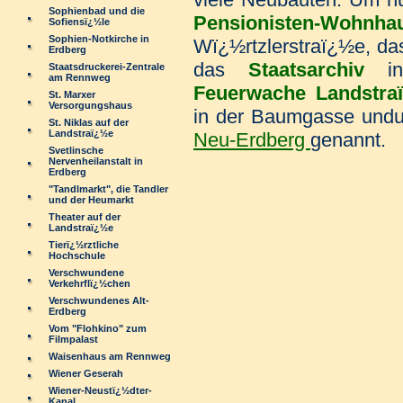
Sophienbad und die
Pensionisten-Wohnh
Sofiensï¿½le
Sophien-Notkirche in
Wï¿½rtzlerstraï¿½e, d
Erdberg
das
Staatsarchiv
in 
Staatsdruckerei-Zentrale
am Rennweg
Feuerwache Landstra
St. Marxer
Versorgungshaus
in der Baumgasse undu
St. Niklas auf der
Landstraï¿½e
Neu-Erdberg
genannt.
Svetlinsche
Nervenheilanstalt in
Erdberg
"Tandlmarkt", die Tandler
und der Heumarkt
Theater auf der
Landstraï¿½e
Tierï¿½rztliche
Hochschule
Verschwundene
Verkehrflï¿½chen
Verschwundenes Alt-
Erdberg
Vom "Flohkino" zum
Filmpalast
Waisenhaus am Rennweg
Wiener Geserah
Wiener-Neustï¿½dter-
Kanal