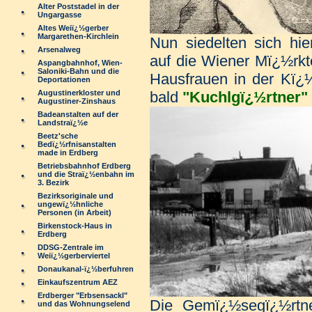
Alter Poststadel in der
Ungargasse
Altes Weiï¿½gerber
Margarethen-Kirchlein
Nun siedelten sich hi
Arsenalweg
auf die Wiener Mï¿½rkte
Aspangbahnhof, Wien-
Saloniki-Bahn und die
Hausfrauen in der Kï¿
Deportationen
Augustinerkloster und
bald
"Kuchlgï¿½rtner"
Augustiner-Zinshaus
Badeanstalten auf der
Landstraï¿½e
Beetz'sche
Bedï¿½rfnisanstalten
made in Erdberg
Betriebsbahnhof Erdberg
und die Straï¿½enbahn im
3. Bezirk
Bezirksoriginale und
ungewï¿½hnliche
Personen (in Arbeit)
Birkenstock-Haus in
Erdberg
DDSG-Zentrale im
Weiï¿½gerberviertel
Donaukanal-ï¿½berfuhren
Einkaufszentrum AEZ
Erdberger "Erbsensackl"
Die Gemï¿½segï¿½rtner
und das Wohnungselend