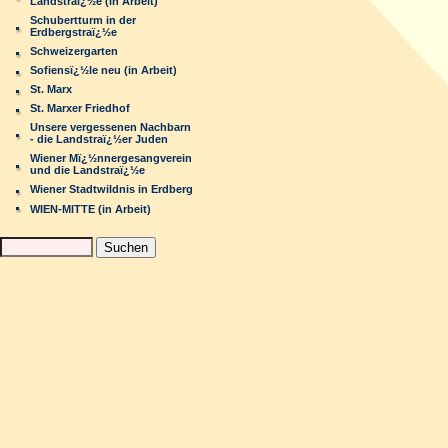
Landstraï¿½e (in Arbeit)
Schubertturm in der
Erdbergstraï¿½e
Schweizergarten
Sofiensï¿½le neu (in Arbeit)
St. Marx
St. Marxer Friedhof
Unsere vergessenen Nachbarn
- die Landstraï¿½er Juden
Wiener Mï¿½nnergesangverein
und die Landstraï¿½e
Wiener Stadtwildnis in Erdberg
WIEN-MITTE (in Arbeit)