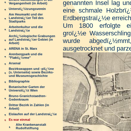
genannten Insel lag u
Vergangenheit (in Arbeit)
eine schmale Holzbrï¿
Unterstï¿½tzungsverein
Am Heumarkt und der
Erdbergstraï¿½e erreich
Landstraï¿½er Teil des
Stadtparks
Um 1800 erfolgte ei
Arbeiterkultur und die
Landstraï¿½e
groï¿½e Wasserschlin
Archï¿½ologische Grabungen
wurde abgedï¿½mm
auf Landstraï¿½er Gebiet (in
Arbeit)
ausgetrocknet und parzel
ARENA in St. Marx
Arenbergpark und die
"Flaktï¿½rme"
Arsenal
Bezirkswappen und -plï¿½ne
(s. Unterseite) sowie Bezirks-
und Museumsgeschichte
Bibliographie
Botanischer Garten der
Universitï¿½t Wien
Bruno-Granichstaedten-
Gedenkraum
Dritter Bezirk in Zahlen (in
Arbeit)
Eislaufen auf der Landstraï¿½e
Es war einmal
Alte Krankenanstalt
Rudolfstiftung