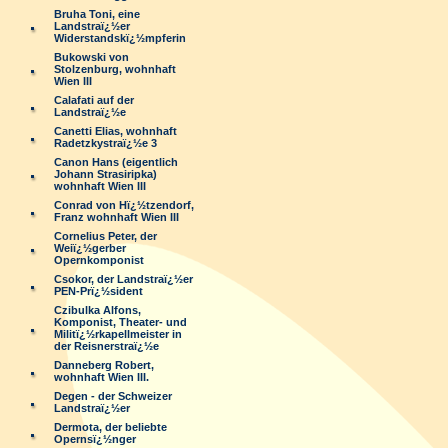
Bruha Toni, eine
Landstraï¿½er
Widerstandskï¿½mpferin
Bukowski von
Stolzenburg, wohnhaft
Wien III
Calafati auf der
Landstraï¿½e
Canetti Elias, wohnhaft
Radetzkystraï¿½e 3
Canon Hans (eigentlich
Johann Strasiripka)
wohnhaft Wien III
Conrad von Hï¿½tzendorf,
Franz wohnhaft Wien III
Cornelius Peter, der
Weiï¿½gerber
Opernkomponist
Csokor, der Landstraï¿½er
PEN-Prï¿½sident
Czibulka Alfons,
Komponist, Theater- und
Militï¿½rkapellmeister in
der Reisnerstraï¿½e
Danneberg Robert,
wohnhaft Wien III.
Degen - der Schweizer
Landstraï¿½er
Dermota, der beliebte
Opernsï¿½nger