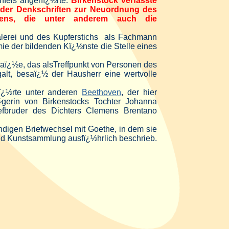
nfels angehï¿½rte.
Birkenstock verfasste
nder Denkschriften zur Neuordnung des
sens, die unter anderem auch die
lerei und des Kupferstichs als Fachmann
mie der bildenden Kï¿½nste die Stelle eines
raï¿½e, das alsTreffpunkt von Personen des
galt, besaï¿½ der Hausherr eine wertvolle
ï¿½rte unter anderen
Beethoven
, der hier
½gerin von Birkenstocks Tochter Johanna
iefbruder des Dichters Clemens Brentano
ndigen Briefwechsel mit Goethe, in dem sie
nd Kunstsammlung ausfï¿½hrlich beschrieb.