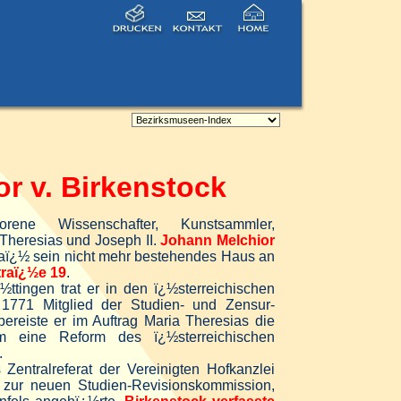
r v. Birkenstock
ene Wissenschafter, Kunstsammler,
Theresias und Joseph II.
Johann Melchior
aï¿½ sein nicht mehr bestehendes Haus an
raï¿½e 19
.
ttingen trat er in den ï¿½sterreichischen
 1771 Mitglied der Studien- und Zensur-
reiste er im Auftrag Maria Theresias die
um eine Reform des ï¿½sterreichischen
.
Zentralreferat der Vereinigten Hofkanzlei
ur neuen Studien-Revisionskommission,