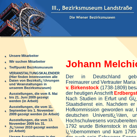
Unsere Mitarbeiter
Johann Melchio
Wir suchen Mitarbeiter
Treffpunkt Bezirksmuseum
VERANSTALTUNGSKALENDER
Der in Deutschland gebor
(Hier finden Interessenten alle
Daten von Bezirksfï¿½hrungen
Freimaurer und Vertrauter Maria
und Veranstaltungen in
v. Birkenstock
(1738-1809) bes
unserem Bezirksmuseum)
der heutigen Anschrift
Erdbergst
Ausstellungen, die vom 8. Mai
bis 21. Juni 2009 gezeigt
Nach Studien in Erfurt und Gï¿½
werden (in Arbeit)
Staatsdienst ein. Nachdem er
Ausstellungen, die vom 11.
Hofkommission geworden war, be
September bis 1. November
2009 gezeigt werden (in Arbeit)
deutschen Universitï¿½ten, 
Ausstellungen, die vom 13.
Hochschulwesens vorzubereiten
November 2009 bis 31.
1792 wurde Birkenstock in das 
Jï¿½nner 2010 gezeigt werden
(in Arbeit)
ï¿½bernommen und kam 1795 z
Unsere Ausstellungen in der