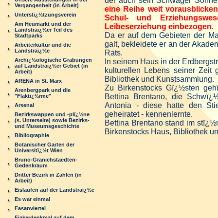
der auch sein Schwager Sonne
Vergangenheit (in Arbeit)
eine Reihe weit vorausblicke
Unterstï¿½tzungsverein
Schul- und Erziehungswe
Am Heumarkt und der
Leibeserziehung einbezogen
.
Landstraï¿½er Teil des
Da er auf dem Gebieten der Ma
Stadtparks
galt, bekleidete er an der Akade
Arbeiterkultur und die
Landstraï¿½e
Rats.
Archï¿½ologische Grabungen
In seinem Haus in der Erdbergst
auf Landstraï¿½er Gebiet (in
kulturellen Lebens seiner Zeit 
Arbeit)
Bibliothek und Kunstsammlung.
ARENA in St. Marx
Zu Birkenstocks Gï¿½sten geh
Arenbergpark und die
Bettina Brentano, die Schwï¿
"Flaktï¿½rme"
Antonia - diese hatte den St
Arsenal
geheiratet - kennenlernte.
Bezirkswappen und -plï¿½ne
(s. Unterseite) sowie Bezirks-
Bettina Brentano stand im stï¿½
und Museumsgeschichte
Birkenstocks Haus, Bibliothek u
Bibliographie
Botanischer Garten der
Universitï¿½t Wien
Bruno-Granichstaedten-
Gedenkraum
Dritter Bezirk in Zahlen (in
Arbeit)
Eislaufen auf der Landstraï¿½e
Es war einmal
Fasanviertel
Fiakerdenkmal auf dem