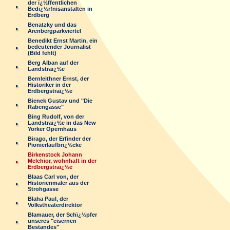
der ï¿½ffentlichen
Bedï¿½rfnisanstalten in
Erdberg
Benatzky und das
Arenbergparkviertel
Benedikt Ernst Martin, ein
bedeutender Journalist
(Bild fehlt)
Berg Alban auf der
Landstraï¿½e
Bernleithner Ernst, der
Historiker in der
Erdbergstraï¿½e
Bienek Gustav und "Die
Rabengasse"
Bing Rudolf, von der
Landstraï¿½e in das New
Yorker Opernhaus
Birago, der Erfinder der
Pionierlaufbrï¿½cke
Birkenstock Johann
Melchior, wohnhaft in der
Erdbergstraï¿½e
Blaas Carl von, der
Historienmaler aus der
Strohgasse
Blaha Paul, der
Volkstheaterdirektor
Blamauer, der Schï¿½pfer
unseres "eisernen
Bestandes"