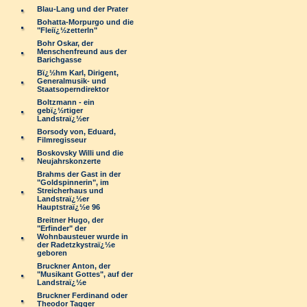
Blau-Lang und der Prater
Bohatta-Morpurgo und die
"Fleiï¿½zetterln"
Bohr Oskar, der
Menschenfreund aus der
Barichgasse
Bï¿½hm Karl, Dirigent,
Generalmusik- und
Staatsoperndirektor
Boltzmann - ein
gebï¿½rtiger
Landstraï¿½er
Borsody von, Eduard,
Filmregisseur
Boskovsky Willi und die
Neujahrskonzerte
Brahms der Gast in der
"Goldspinnerin", im
Streicherhaus und
Landstraï¿½er
Hauptstraï¿½e 96
Breitner Hugo, der
"Erfinder" der
Wohnbausteuer wurde in
der Radetzkystraï¿½e
geboren
Bruckner Anton, der
"Musikant Gottes", auf der
Landstraï¿½e
Bruckner Ferdinand oder
Theodor Tagger