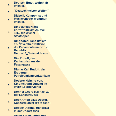
Deutsch Ernst, wohnhaft
Wien III.
"Deutschmeister-Wolferl"
Diabelli, Komponist und
Musikverleger, wohnhaft
Wien III.
Dingelstedt Franz
erï¿½ffnete am 25. Mai
1869 die Wiener
Staatsoper
Dinghofer Franz rief am
12. November 1918 von
der Parlamentsrampe die
Republik
Deutschï¿½sterreich aus
Dirr Rudolf, der
Karikaturist aus der
Fasangasse
Ditmar Karl Rudolf, der
Erdberger
Petroleumlampenfabrikant
Doderer Heimito von,
Kindheit und Jugend im
Weiï¿½gerberviertel
Donner Georg Raphael auf
der Landstraï¿½e
Door Anton alias Doctor,
Konzertpianist (Foto fehlt)
Dopsch Alfons, Historiker
in der Ungargasse
Drach Albert, Jurist und