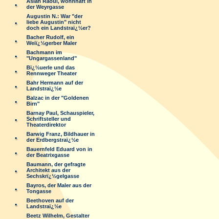
Aslan Raoul, wohnhaft in
der Weyrgasse
Augustin N.: War "der
liebe Augustin" nicht
doch ein Landstraï¿½er?
Bacher Rudolf, ein
Weiï¿½gerber Maler
Bachmann im
"Ungargassenland"
Bï¿½uerle und das
Rennweger Theater
Bahr Hermann auf der
Landstraï¿½e
Balzac in der "Goldenen
Birn"
Barnay Paul, Schauspieler,
Schriftsteller und
Theaterdirektor
Barwig Franz, Bildhauer in
der Erdbergstraï¿½e
Bauernfeld Eduard von in
der Beatrixgasse
Baumann, der gefragte
Architekt aus der
Sechskrï¿½gelgasse
Bayros, der Maler aus der
Tongasse
Beethoven auf der
Landstraï¿½e
Beetz Wilhelm, Gestalter