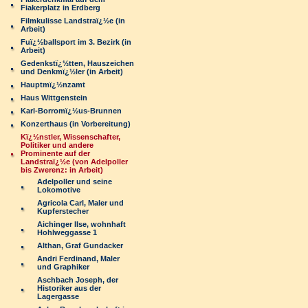
Fiakerplatz in Erdberg
Filmkulisse Landstraï¿½e (in
Arbeit)
Fuï¿½ballsport im 3. Bezirk (in
Arbeit)
Gedenkstï¿½tten, Hauszeichen
und Denkmï¿½ler (in Arbeit)
Hauptmï¿½nzamt
Haus Wittgenstein
Karl-Borromï¿½us-Brunnen
Konzerthaus (in Vorbereitung)
Kï¿½nstler, Wissenschafter,
Politiker und andere
Prominente auf der
Landstraï¿½e (von Adelpoller
bis Zwerenz: in Arbeit)
Adelpoller und seine
Lokomotive
Agricola Carl, Maler und
Kupferstecher
Aichinger Ilse, wohnhaft
Hohlweggasse 1
Althan, Graf Gundacker
Andri Ferdinand, Maler
und Graphiker
Aschbach Joseph, der
Historiker aus der
Lagergasse