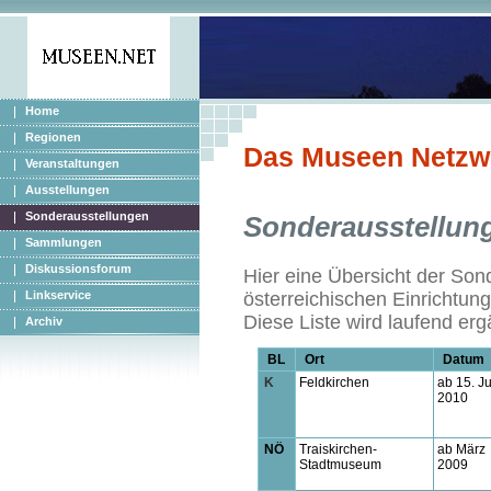
Home
Regionen
Das Museen Netzw
Veranstaltungen
Ausstellungen
Sonderausstellungen
Sonderausstellun
Sammlungen
Diskussionsforum
Hier eine Übersicht der Son
Linkservice
österreichischen Einrichtun
Diese Liste wird laufend erg
Archiv
BL
Ort
Datum
K
Feldkirchen
ab 15. J
2010
NÖ
Traiskirchen-
ab März
Stadtmuseum
2009