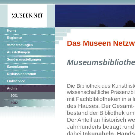
Home
Regionen
Das Museen Netzw
Veranstaltungen
Ausstellungen
Sonderausstellungen
Museumsbiblioth
Sammlungen
Diskussionsforum
Linkservice
Die Bibliothek des Kunsthis
Archiv
wissenschaftliche Präsenzbi
3001
mit Fachbibliotheken in 
3002
des Hauses. Der Gesamt-
bestand der Bibliothek um
Der Anteil an historisch w
Jahrhunderts beträgt rund
dabei
Inkunabeln, Handsc