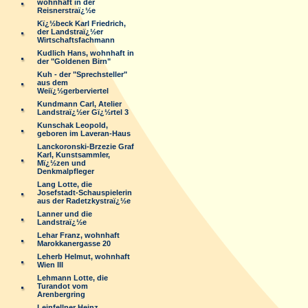
wohnhaft in der
Reisnerstraï¿½e
Kï¿½beck Karl Friedrich,
der Landstraï¿½er
Wirtschaftsfachmann
Kudlich Hans, wohnhaft in
der "Goldenen Birn"
Kuh - der "Sprechsteller"
aus dem
Weiï¿½gerberviertel
Kundmann Carl, Atelier
Landstraï¿½er Gï¿½rtel 3
Kunschak Leopold,
geboren im Laveran-Haus
Lanckoronski-Brzezie Graf
Karl, Kunstsammler,
Mï¿½zen und
Denkmalpfleger
Lang Lotte, die
Josefstadt-Schauspielerin
aus der Radetzkystraï¿½e
Lanner und die
Landstraï¿½e
Lehar Franz, wohnhaft
Marokkanergasse 20
Leherb Helmut, wohnhaft
Wien III
Lehmann Lotte, die
Turandot vom
Arenbergring
Leinfellner Heinz,