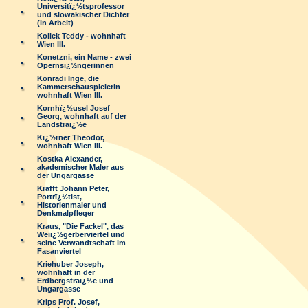
Universitï¿½tsprofessor
und slowakischer Dichter
(in Arbeit)
Kollek Teddy - wohnhaft
Wien III.
Konetzni, ein Name - zwei
Opernsï¿½ngerinnen
Konradi Inge, die
Kammerschauspielerin
wohnhaft Wien III.
Kornhï¿½usel Josef
Georg, wohnhaft auf der
Landstraï¿½e
Kï¿½rner Theodor,
wohnhaft Wien III.
Kostka Alexander,
akademischer Maler aus
der Ungargasse
Krafft Johann Peter,
Portrï¿½tist,
Historienmaler und
Denkmalpfleger
Kraus, "Die Fackel", das
Weiï¿½gerberviertel und
seine Verwandtschaft im
Fasanviertel
Kriehuber Joseph,
wohnhaft in der
Erdbergstraï¿½e und
Ungargasse
Krips Prof. Josef,