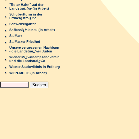
"Roter Hahn" auf der
Landstraï¿½e (in Arbeit)
Schubertturm in der
Erdbergstraï¿½e
Schweizergarten
Sofiensï¿½le neu (in Arbeit)
St. Marx
St. Marxer Friedhof
Unsere vergessenen Nachbarn
- die Landstraï¿½er Juden
Wiener Mï¿½nnergesangverein
und die Landstraï¿½e
Wiener Stadtwildnis in Erdberg
WIEN-MITTE (in Arbeit)