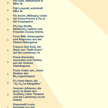
Fey Emil, Selbstmord in
Wien III.
Figl Leopold, wohnhaft
Wien III.
Fix Anton, Mitbegrï¿½nder
der Firma Portois & Fix in
der Ungargasse
Flï¿½ge Emilie,
Modeschï¿½pferin und
Freundin Gustav Klimts
Forst Willi, Schauspieler
und Regisseur aus der
Oberen Bahngasse
Franzos Karl Emil, der
Autor aus "Halb-Asien"
auf der Landstraï¿½e
Freud Alexander,
Journalist und Tarifeur
aus der Unteren
Viaduktgasse
Fronz Oskar sen., erster
Direktor des
Bï¿½rgertheaters
Fï¿½hrer Hansi, die
"sï¿½ï¿½e Klingelfee"
Gessner Adrienne, die
groï¿½e Dame des
Josefstï¿½dter Theaters
und die Landstraï¿½e (in
Arbeit)
Giacomelli Louis,
Architekt aus der