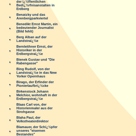
der ï¿½ffentlichen
Bedï¿½rfnisanstalten in
Erdberg
Benatzky und das
Arenbergparkviertel
Benedikt Ernst Martin, ein
bedeutender Journalist
(Bild fehlt)
Berg Alban auf der
Landstraï¿½e
Bernleithner Ernst, der
Historiker in der
Erdbergstraï¿½e
Bienek Gustav und "Die
Rabengasse"
Bing Rudolf, von der
Landstraï¿½e in das New
Yorker Opernhaus
Birago, der Erfinder der
Pionierlaufbrï¿½cke
Birkenstock Johann
Melchior, wohnhaft in der
Erdbergstraï¿½e
Blaas Carl von, der
Historienmaler aus der
Strohgasse
Blaha Paul, der
Volkstheaterdirektor
Blamauer, der Schï¿½pfer
unseres "eisernen
Bestandes"