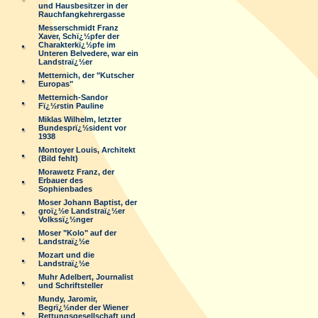
und Hausbesitzer in der
Rauchfangkehrergasse
Messerschmidt Franz
Xaver, Schï¿½pfer der
Charakterkï¿½pfe im
Unteren Belvedere, war ein
Landstraï¿½er
Metternich, der "Kutscher
Europas"
Metternich-Sandor
Fï¿½rstin Pauline
Miklas Wilhelm, letzter
Bundesprï¿½sident vor
1938
Montoyer Louis, Architekt
(Bild fehlt)
Morawetz Franz, der
Erbauer des
Sophienbades
Moser Johann Baptist, der
groï¿½e Landstraï¿½er
Volkssï¿½nger
Moser "Kolo" auf der
Landstraï¿½e
Mozart und die
Landstraï¿½e
Muhr Adelbert, Journalist
und Schriftsteller
Mundy, Jaromir,
Begrï¿½nder der Wiener
Rettungsgesellschaft und