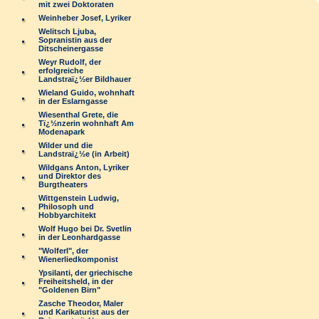
mit zwei Doktoraten
Weinheber Josef, Lyriker
Welitsch Ljuba,
Sopranistin aus der
Ditscheinergasse
Weyr Rudolf, der
erfolgreiche
Landstraï¿½er Bildhauer
Wieland Guido, wohnhaft
in der Eslarngasse
Wiesenthal Grete, die
Tï¿½nzerin wohnhaft Am
Modenapark
Wilder und die
Landstraï¿½e (in Arbeit)
Wildgans Anton, Lyriker
und Direktor des
Burgtheaters
Wittgenstein Ludwig,
Philosoph und
Hobbyarchitekt
Wolf Hugo bei Dr. Svetlin
in der Leonhardgasse
"Wolferl", der
Wienerliedkomponist
Ypsilanti, der griechische
Freiheitsheld, in der
"Goldenen Birn"
Zasche Theodor, Maler
und Karikaturist aus der