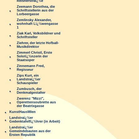
Reisnerstraï¿½e
Zeemann Dorothea, die
Schriftstellerin aus der
Lorbeergasse
Zemlinsky Alexander,
wohnhaft Lï¿½wengasse
1
Ziak Karl, Volksbildner und
Schriftsteller
Ziehrer, der letzte Hofball-
Musikdirektor
Zimmerl Christl, Erste
Solotï¿½nzerin der
Staatsoper
Zinnemann Fred,
Regisseur
Zips Kurt, ein
Landstraï¿½er
Schauspieler
Zumbusch, der
Denkmalgestalter
Zwerenz "Mizzi",
Operettensoubrette aus
der Beatrixgasse
KunstHausWien
Landstraï¿½er
Gedenktafelfï¿½hrer (in Arbeit)
Landstraï¿½er
Gemeindebauten aus der
Ersten Republik