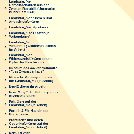
Landstraï¿½er
Gemeindebauten aus der
Zweiten Republik (Unterseite
KUNST AM BAU)
Landstraï¿½er Kirchen und
Andachtsstï¿½tten
Landstraï¿½er Sportasse
Landstraï¿½er Theater (in
Vorbereitung)
Landstraï¿½er
Verkehrsflï¿½chenverzeichnis
(in Arbeit)
Landstraï¿½er
Widerstandskï¿½mpfer und
Opfer des Faschismus
Museum des XX. Jahrhunderts
- "das Zwanzgerhaus"
Musische Vereinigungen auf
der Landstraï¿½e (in Arbeit)
Neu-Erdberg (in Arbeit)
Neue Verï¿½ffentlichungen des
Bezirksmuseums
Palï¿½ste auf der
Landstraï¿½e (in Arbeit)
Portois & Fix-Haus in der
Ungargasse
Prominenz und deren
Gedenkstï¿½tten auf der
Landstraï¿½e (in Arbeit)
Rettung Wien