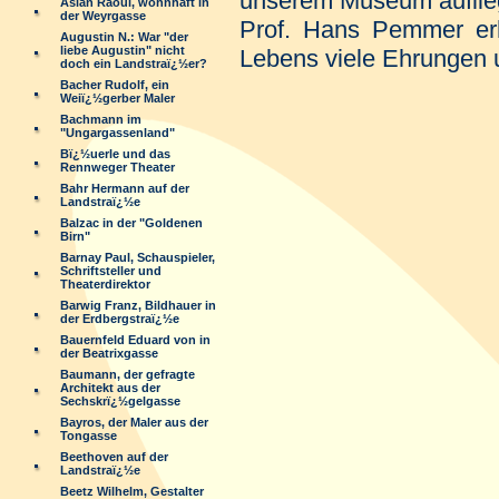
unserem Museum auflie
Aslan Raoul, wohnhaft in
der Weyrgasse
Prof. Hans Pemmer erh
Augustin N.: War "der
liebe Augustin" nicht
Lebens viele Ehrungen
doch ein Landstraï¿½er?
Bacher Rudolf, ein
Weiï¿½gerber Maler
Bachmann im
"Ungargassenland"
Bï¿½uerle und das
Rennweger Theater
Bahr Hermann auf der
Landstraï¿½e
Balzac in der "Goldenen
Birn"
Barnay Paul, Schauspieler,
Schriftsteller und
Theaterdirektor
Barwig Franz, Bildhauer in
der Erdbergstraï¿½e
Bauernfeld Eduard von in
der Beatrixgasse
Baumann, der gefragte
Architekt aus der
Sechskrï¿½gelgasse
Bayros, der Maler aus der
Tongasse
Beethoven auf der
Landstraï¿½e
Beetz Wilhelm, Gestalter