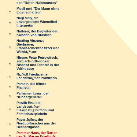
des "Roten Halbmondes"
Musil und "Der Mann ohne
Eigenschaften"
Nagl Maly, die
unvergessene Wienerlied-
Interpretin
Natterer, der Begleiter der
Kaiserin von Brasilien
Neuling Vinzenz,
Bierbrauer,
Etablissementbesitzer und
Wohltï¿½ter
Njegos Petar Petrowitsch,
serbisch-orthodoxer
Bischof und Dichter in der
Veithgasse
Nï¿½dl Frieda, eine
Landstraï¿½er Politikerin
Paradis, die blinde
Pianistin
Parhamer Ignaz, der
"Kindergeneral"
Pawlik Eva, die
Landstraï¿½er
Eiskunstlï¿½uferin und
Filmschauspielerin
Payer Julius, der
Nordpolforscher aus der
Bechardgasse
Pemmer Hans, der Retter
des St. Marxer Friedhofs