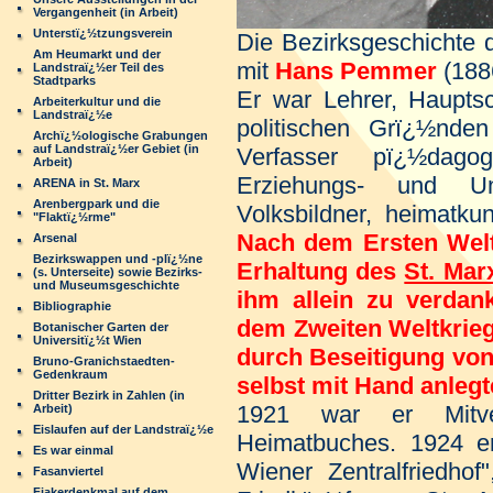
Vergangenheit (in Arbeit)
Unterstï¿½tzungsverein
Die Bezirksgeschichte 
Am Heumarkt und der
mit
Hans Pemmer
(188
Landstraï¿½er Teil des
Stadtparks
Er war Lehrer, Hauptsc
Arbeiterkultur und die
Landstraï¿½e
politischen Grï¿½nde
Archï¿½ologische Grabungen
auf Landstraï¿½er Gebiet (in
Verfasser pï¿½dagog
Arbeit)
Erziehungs- und Unte
ARENA in St. Marx
Arenbergpark und die
Volksbildner, heimatku
"Flaktï¿½rme"
Nach dem Ersten Weltk
Arsenal
Bezirkswappen und -plï¿½ne
Erhaltung des
St. Mar
(s. Unterseite) sowie Bezirks-
und Museumsgeschichte
ihm allein zu verdan
Bibliographie
dem Zweiten Weltkrieg
Botanischer Garten der
Universitï¿½t Wien
durch Beseitigung vo
Bruno-Granichstaedten-
Gedenkraum
selbst mit Hand anlegt
Dritter Bezirk in Zahlen (in
1921 war er Mitver
Arbeit)
Eislaufen auf der Landstraï¿½e
Heimatbuches. 1924 er
Es war einmal
Wiener Zentralfriedhof
Fasanviertel
Fiakerdenkmal auf dem