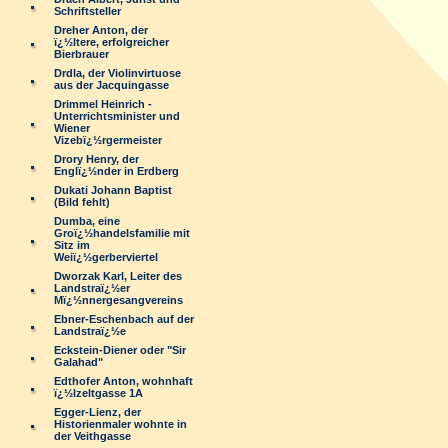
Schriftsteller
Dreher Anton, der
ï¿½ltere, erfolgreicher
Bierbrauer
Drdla, der Violinvirtuose
aus der Jacquingasse
Drimmel Heinrich -
Unterrichtsminister und
Wiener
Vizebï¿½rgermeister
Drory Henry, der
Englï¿½nder in Erdberg
Dukati Johann Baptist
(Bild fehlt)
Dumba, eine
Groï¿½handelsfamilie mit
Sitz im
Weiï¿½gerberviertel
Dworzak Karl, Leiter des
Landstraï¿½er
Mï¿½nnergesangvereins
Ebner-Eschenbach auf der
Landstraï¿½e
Eckstein-Diener oder "Sir
Galahad"
Edthofer Anton, wohnhaft
ï¿½lzeltgasse 1A
Egger-Lienz, der
Historienmaler wohnte in
der Veithgasse