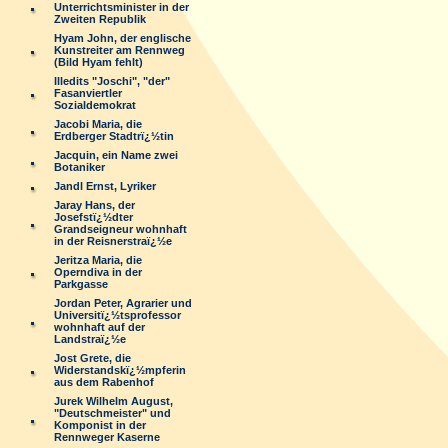
Unterrichtsminister in der
Zweiten Republik
Hyam John, der englische
Kunstreiter am Rennweg
(Bild Hyam fehlt)
Illedits "Joschi", "der"
Fasanviertler
Sozialdemokrat
Jacobi Maria, die
Erdberger Stadtrï¿½tin
Jacquin, ein Name zwei
Botaniker
Jandl Ernst, Lyriker
Jaray Hans, der
Josefstï¿½dter
Grandseigneur wohnhaft
in der Reisnerstraï¿½e
Jeritza Maria, die
Operndiva in der
Parkgasse
Jordan Peter, Agrarier und
Universitï¿½tsprofessor
wohnhaft auf der
Landstraï¿½e
Jost Grete, die
Widerstandskï¿½mpferin
aus dem Rabenhof
Jurek Wilhelm August,
"Deutschmeister" und
Komponist in der
Rennweger Kaserne