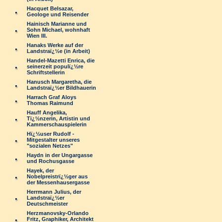
Hacquet Belsazar,
Geologe und Reisender
Hainisch Marianne und
Sohn Michael, wohnhaft
Wien III.
Hanaks Werke auf der
Landstraï¿½e (in Arbeit)
Handel-Mazetti Enrica, die
seinerzeit populï¿½re
Schriftstellerin
Hanusch Margaretha, die
Landstraï¿½er Bildhauerin
Harrach Graf Aloys
Thomas Raimund
Hauff Angelika,
Tï¿½nzerin, Artistin und
Kammerschauspielerin
Hï¿½user Rudolf -
Mitgestalter unseres
"sozialen Netzes"
Haydn in der Ungargasse
und Rochusgasse
Hayek, der
Nobelpreistrï¿½ger aus
der Messenhausergasse
Herrmann Julius, der
Landstraï¿½er
Deutschmeister
Herzmanovsky-Orlando
Fritz, Graphiker, Architekt