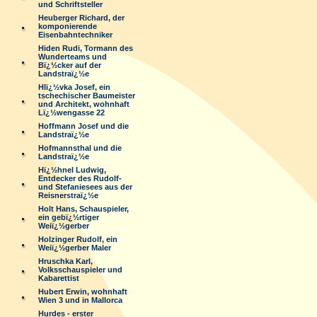
und Schriftsteller
Heuberger Richard, der
komponierende
Eisenbahntechniker
Hiden Rudi, Tormann des
Wunderteams und
Bï¿½cker auf der
Landstraï¿½e
Hlï¿½vka Josef, ein
tschechischer Baumeister
und Architekt, wohnhaft
Lï¿½wengasse 22
Hoffmann Josef und die
Landstraï¿½e
Hofmannsthal und die
Landstraï¿½e
Hï¿½hnel Ludwig,
Entdecker des Rudolf-
und Stefaniesees aus der
Reisnerstraï¿½e
Holt Hans, Schauspieler,
ein gebï¿½rtiger
Weiï¿½gerber
Holzinger Rudolf, ein
Weiï¿½gerber Maler
Hruschka Karl,
Volksschauspieler und
Kabarettist
Hubert Erwin, wohnhaft
Wien 3 und in Mallorca
Hurdes - erster