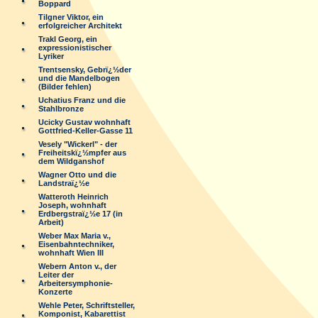
Boppard
Tilgner Viktor, ein
erfolgreicher Architekt
Trakl Georg, ein
expressionistischer
Lyriker
Trentsensky, Gebrï¿½der
und die Mandelbogen
(Bilder fehlen)
Uchatius Franz und die
Stahlbronze
Ucicky Gustav wohnhaft
Gottfried-Keller-Gasse 11
Vesely "Wickerl" - der
Freiheitskï¿½mpfer aus
dem Wildganshof
Wagner Otto und die
Landstraï¿½e
Watteroth Heinrich
Joseph, wohnhaft
Erdbergstraï¿½e 17 (in
Arbeit)
Weber Max Maria v.,
Eisenbahntechniker,
wohnhaft Wien III
Webern Anton v., der
Leiter der
Arbeitersymphonie-
Konzerte
Wehle Peter, Schriftsteller,
Komponist, Kabarettist