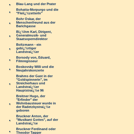
Blau-Lang und der Prater
Bohatta-Morpurgo und die
"Fleiï¿½zetterln"
Bohr Oskar, der
Menschenfreund aus der
Barichgasse
Bï¿½hm Karl, Dirigent,
Generalmusik- und
Staatsoperndirektor
Boltzmann - ein
gebï¿½rtiger
Landstraï¿½er
Borsody von, Eduard,
Filmregisseur
Boskovsky Willi und die
Neujahrskonzerte
Brahms der Gast in der
"Goldspinnerin", im
Streicherhaus und
Landstraï¿½er
Hauptstraï¿½e 96
Breitner Hugo, der
"Erfinder" der
Wohnbausteuer wurde in
der Radetzkystraï¿½e
geboren
Bruckner Anton, der
"Musikant Gottes", auf der
Landstraï¿½e
Bruckner Ferdinand oder
Theodor Tagger