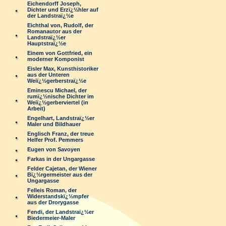
Eichendorff Joseph,
Dichter und Erzï¿½hler auf
der Landstraï¿½e
Eichthal von, Rudolf, der
Romanautor aus der
Landstraï¿½er
Hauptstraï¿½e
Einem von Gottfried, ein
moderner Komponist
Eisler Max, Kunsthistoriker
aus der Unteren
Weiï¿½gerberstraï¿½e
Eminescu Michael, der
rumï¿½nische Dichter im
Weiï¿½gerberviertel (in
Arbeit)
Engelhart, Landstraï¿½er
Maler und Bildhauer
Englisch Franz, der treue
Helfer Prof. Pemmers
Eugen von Savoyen
Farkas in der Ungargasse
Felder Cajetan, der Wiener
Bï¿½rgermeister aus der
Ungargasse
Felleis Roman, der
Widerstandskï¿½mpfer
aus der Drorygasse
Fendi, der Landstraï¿½er
Biedermeier-Maler