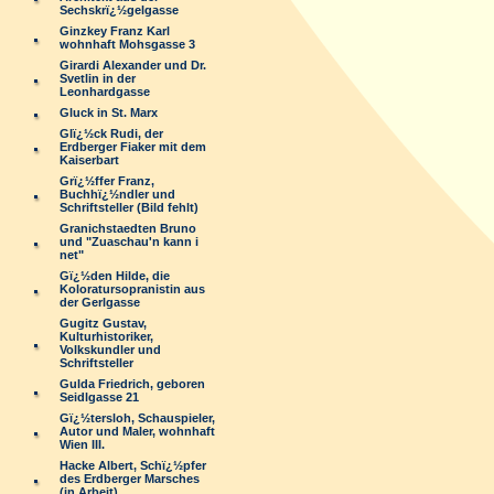
Sechskrï¿½gelgasse
Ginzkey Franz Karl
wohnhaft Mohsgasse 3
Girardi Alexander und Dr.
Svetlin in der
Leonhardgasse
Gluck in St. Marx
Glï¿½ck Rudi, der
Erdberger Fiaker mit dem
Kaiserbart
Grï¿½ffer Franz,
Buchhï¿½ndler und
Schriftsteller (Bild fehlt)
Granichstaedten Bruno
und "Zuaschau'n kann i
net"
Gï¿½den Hilde, die
Koloratursopranistin aus
der Gerlgasse
Gugitz Gustav,
Kulturhistoriker,
Volkskundler und
Schriftsteller
Gulda Friedrich, geboren
Seidlgasse 21
Gï¿½tersloh, Schauspieler,
Autor und Maler, wohnhaft
Wien III.
Hacke Albert, Schï¿½pfer
des Erdberger Marsches
(in Arbeit)