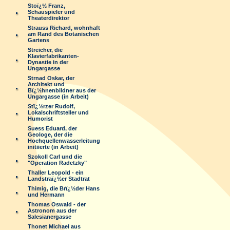
Stoï¿½ Franz,
Schauspieler und
Theaterdirektor
Strauss Richard, wohnhaft
am Rand des Botanischen
Gartens
Streicher, die
Klavierfabrikanten-
Dynastie in der
Ungargasse
Strnad Oskar, der
Architekt und
Bï¿½hnenbildner aus der
Ungargasse (in Arbeit)
Stï¿½rzer Rudolf,
Lokalschriftsteller und
Humorist
Suess Eduard, der
Geologe, der die
Hochquellenwasserleitung
initiierte (in Arbeit)
Szokoll Carl und die
"Operation Radetzky"
Thaller Leopold - ein
Landstraï¿½er Stadtrat
Thimig, die Brï¿½der Hans
und Hermann
Thomas Oswald - der
Astronom aus der
Salesianergasse
Thonet Michael aus