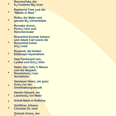
Rasumofsky, der
fï¿½rstliche Mï¿½zen
Raymond Fred und die
"Maske in Blau"
Roller, der Maler und
geniale Bï¿½hnenbilder
Romako Anton,
Portrï¿½tist und
Historienmaler
Rosenthal Konrad Johann
und Adam Carl sowie die
Rosenthal'schen
Grï¿½nde
Rysanek, die beiden
Erdberger Operndiven
Saar Ferdinand von,
Lyriker und Erzï¿½hler
Sailer, das Cafï¿½ Meteor
und die illegalen
Revolutionï¿½ren
Sozialisten
Sandauer Heinz, ein ganz
Groï¿½er der
Unterhaltungsmusik
Sander Eduard, ein
Landstraï¿½er Maler
Schell Maria in Erdberg
Schiffner, Johann
Christian Dr. med
Schmid Anton, der