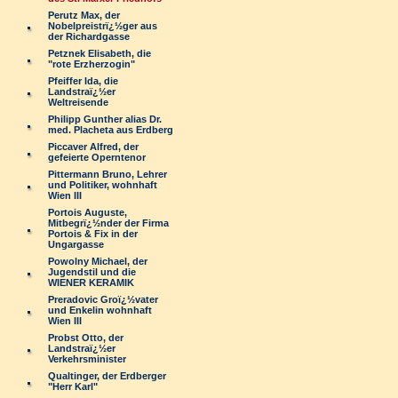
Perutz Max, der
Nobelpreistrï¿½ger aus
der Richardgasse
Petznek Elisabeth, die
"rote Erzherzogin"
Pfeiffer Ida, die
Landstraï¿½er
Weltreisende
Philipp Gunther alias Dr.
med. Placheta aus Erdberg
Piccaver Alfred, der
gefeierte Operntenor
Pittermann Bruno, Lehrer
und Politiker, wohnhaft
Wien III
Portois Auguste,
Mitbegrï¿½nder der Firma
Portois & Fix in der
Ungargasse
Powolny Michael, der
Jugendstil und die
WIENER KERAMIK
Preradovic Groï¿½vater
und Enkelin wohnhaft
Wien III
Probst Otto, der
Landstraï¿½er
Verkehrsminister
Qualtinger, der Erdberger
"Herr Karl"