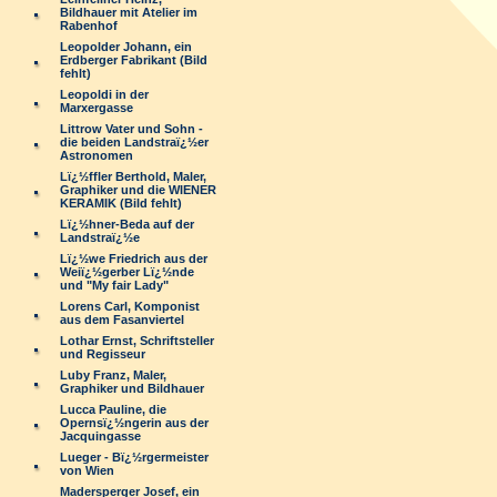
Bildhauer mit Atelier im
Rabenhof
Leopolder Johann, ein
Erdberger Fabrikant (Bild
fehlt)
Leopoldi in der
Marxergasse
Littrow Vater und Sohn -
die beiden Landstraï¿½er
Astronomen
Lï¿½ffler Berthold, Maler,
Graphiker und die WIENER
KERAMIK (Bild fehlt)
Lï¿½hner-Beda auf der
Landstraï¿½e
Lï¿½we Friedrich aus der
Weiï¿½gerber Lï¿½nde
und "My fair Lady"
Lorens Carl, Komponist
aus dem Fasanviertel
Lothar Ernst, Schriftsteller
und Regisseur
Luby Franz, Maler,
Graphiker und Bildhauer
Lucca Pauline, die
Opernsï¿½ngerin aus der
Jacquingasse
Lueger - Bï¿½rgermeister
von Wien
Madersperger Josef, ein