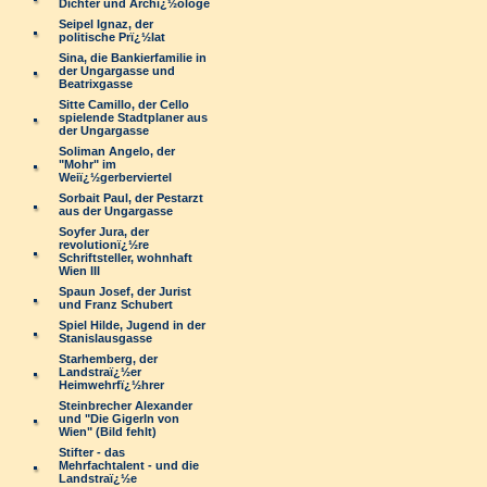
Dichter und Archï¿½ologe
Seipel Ignaz, der
politische Prï¿½lat
Sina, die Bankierfamilie in
der Ungargasse und
Beatrixgasse
Sitte Camillo, der Cello
spielende Stadtplaner aus
der Ungargasse
Soliman Angelo, der
"Mohr" im
Weiï¿½gerberviertel
Sorbait Paul, der Pestarzt
aus der Ungargasse
Soyfer Jura, der
revolutionï¿½re
Schriftsteller, wohnhaft
Wien III
Spaun Josef, der Jurist
und Franz Schubert
Spiel Hilde, Jugend in der
Stanislausgasse
Starhemberg, der
Landstraï¿½er
Heimwehrfï¿½hrer
Steinbrecher Alexander
und "Die Gigerln von
Wien" (Bild fehlt)
Stifter - das
Mehrfachtalent - und die
Landstraï¿½e