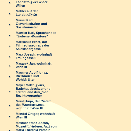
Landstraï¿½er wider
Willen
Mahler auf der
Landstraï¿½e
Maisel Karl,
Gewerkschafter und
Sozialminister
Mantler Karl, Sprecher des
"Siebener-Komitees"
Marischka Ernst, der
Filmregisseur aus der
Salesianergasse
Marx Joseph, wohnhaft
Traungasse 6
Masaryk Jan, wohnhaft
Wien III
Mautner Adolf Ignaz,
Bierbrauer und
Wohltï¿½ter
Mayer Matthï¿½us,
Badehausbesitzer und
erster Landstraï¿½er
Bezirksvorsteher
Meisl Hugo, der "Vater"
des Wunderteams,
wohnhaft Wien III
Mendel Gregor, wohnhaft
Wien III
Mesmer Franz Anton,
Mozartfï¿½rderer, Arzt von
Maria Theresia Paradis