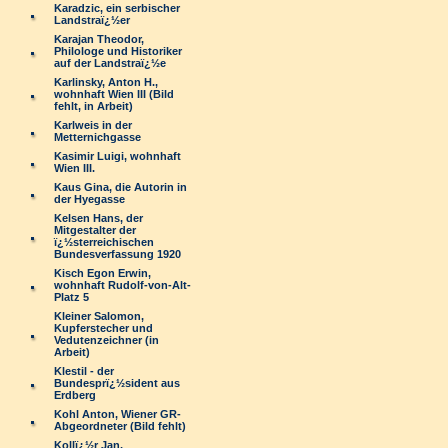
Karadzic, ein serbischer
Landstraï¿½er
Karajan Theodor,
Philologe und Historiker
auf der Landstraï¿½e
Karlinsky, Anton H.,
wohnhaft Wien III (Bild
fehlt, in Arbeit)
Karlweis in der
Metternichgasse
Kasimir Luigi, wohnhaft
Wien III.
Kaus Gina, die Autorin in
der Hyegasse
Kelsen Hans, der
Mitgestalter der
ï¿½sterreichischen
Bundesverfassung 1920
Kisch Egon Erwin,
wohnhaft Rudolf-von-Alt-
Platz 5
Kleiner Salomon,
Kupferstecher und
Vedutenzeichner (in
Arbeit)
Klestil - der
Bundesprï¿½sident aus
Erdberg
Kohl Anton, Wiener GR-
Abgeordneter (Bild fehlt)
Kollï¿½r Jan,