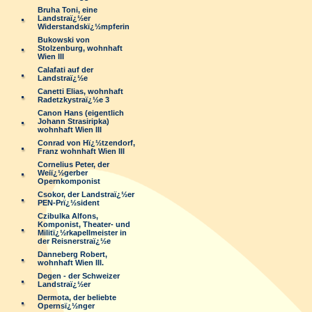
Bruha Toni, eine
Landstraï¿½er
Widerstandskï¿½mpferin
Bukowski von
Stolzenburg, wohnhaft
Wien III
Calafati auf der
Landstraï¿½e
Canetti Elias, wohnhaft
Radetzkystraï¿½e 3
Canon Hans (eigentlich
Johann Strasiripka)
wohnhaft Wien III
Conrad von Hï¿½tzendorf,
Franz wohnhaft Wien III
Cornelius Peter, der
Weiï¿½gerber
Opernkomponist
Csokor, der Landstraï¿½er
PEN-Prï¿½sident
Czibulka Alfons,
Komponist, Theater- und
Militï¿½rkapellmeister in
der Reisnerstraï¿½e
Danneberg Robert,
wohnhaft Wien III.
Degen - der Schweizer
Landstraï¿½er
Dermota, der beliebte
Opernsï¿½nger