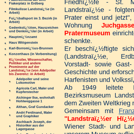
Friedhï¿½fe - St. M
Fiakerplatz in Erdberg
Landstraï¿½e - folgte
Filmkulisse Landstraï¿½e (in
Arbeit)
Prater einst und jetzt
Fuï¿½ballsport im 3. Bezirk (in
Arbeit)
Wohnung
Juchgas
Gedenkstï¿½tten, Hauszeichen
und Denkmï¿½ler (in Arbeit)
Pratermuseum
einrich
Hauptmï¿½nzamt
schenkte.
Haus Wittgenstein
Er beschï¿½ftigte sic
Karl-Borromï¿½us-Brunnen
Konzerthaus (in Vorbereitung)
(Landstraï¿½e, Er
Kï¿½nstler, Wissenschafter,
Vorstadt- sowie Gast-
Politiker und andere
Prominente auf der
Geschichte und erforsc
Landstraï¿½e (von Adelpoller
bis Zwerenz: in Arbeit)
Harfenisten und Volkss
Adelpoller und seine
Lokomotive
Ab 1949 leitete
Agricola Carl, Maler und
Kupferstecher
Bezirksmuseum Landst
Aichinger Ilse, wohnhaft
Hohlweggasse 1
dem Zweiten Weltkrieg m
Althan, Graf Gundacker
Gemeinsam mit
Fran
Andri Ferdinand, Maler
und Graphiker
"Landstraï¿½er Hï¿½
Aschbach Joseph, der
Wiener Stadt- und Lan
Historiker aus der
Lagergasse