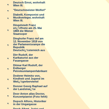
Deutsch Ernst, wohnhaft
Wien III.
"Deutschmeister-Wolferl"
Diabelli, Komponist und
Musikverleger, wohnhaft
Wien III.
Dingelstedt Franz
erï¿½ffnete am 25. Mai
1869 die Wiener
Staatsoper
Dinghofer Franz rief am
12. November 1918 von
der Parlamentsrampe die
Republik
Deutschï¿½sterreich aus
Dirr Rudolf, der
Karikaturist aus der
Fasangasse
Ditmar Karl Rudolf, der
Erdberger
Petroleumlampenfabrikant
Doderer Heimito von,
Kindheit und Jugend im
Weiï¿½gerberviertel
Donner Georg Raphael auf
der Landstraï¿½e
Door Anton alias Doctor,
Konzertpianist (Foto fehlt)
Dopsch Alfons, Historiker
in der Ungargasse
Drach Albert, Jurist und