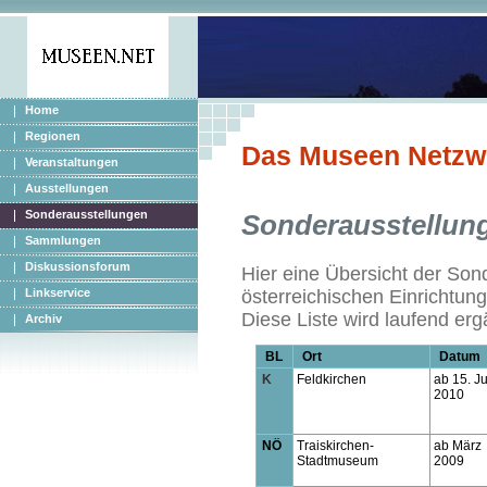
Home
Regionen
Das Museen Netzw
Veranstaltungen
Ausstellungen
Sonderausstellungen
Sonderausstellun
Sammlungen
Diskussionsforum
Hier eine Übersicht der Son
Linkservice
österreichischen Einrichtun
Diese Liste wird laufend erg
Archiv
BL
Ort
Datum
K
Feldkirchen
ab 15. J
2010
NÖ
Traiskirchen-
ab März
Stadtmuseum
2009