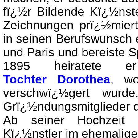
fï¿½r Bildende Kï¿½nst
Zeichnungen prï¿½miert 
in seinen Berufswunsch 
und Paris und bereiste S
1895 heiratete
Tochter Dorothea
, w
verschwï¿½gert wurd
Grï¿½ndungsmitglieder 
Ab seiner Hochzeit 
Kï¿½nstler im ehemalig