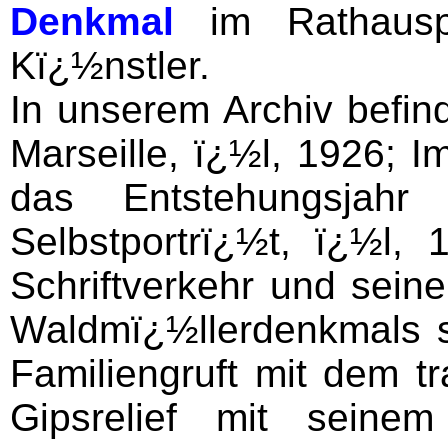
Denkmal
im Rathaus
Kï¿½nstler.
In unserem Archiv befind
Marseille, ï¿½l, 1926; I
das Entstehungsjahr 
Selbstportrï¿½t, ï¿½l, 1
Schriftverkehr und sein
Waldmï¿½llerdenkmals s
Familiengruft mit dem t
Gipsrelief mit seine