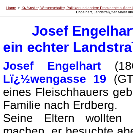
Home
>
Kï¿½nstler, Wissenschafter, Politiker und andere Prominente auf der 
Engelhart, Landstraï¿½er Maler un
Josef Engelhar
ein echter Landstr
Josef Engelhart
(1
Lï¿½wengasse 19
(GT 
eines Fleischhauers geb
Familie nach Erdberg.
Seine Eltern wollten
machen, er besuchte abe