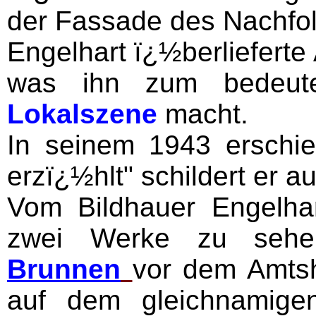
der Fassade des Nachfo
Engelhart ï¿½berliefert
was ihn zum bedeut
Lokalszene
macht.
In seinem 1943 erschi
erzï¿½hlt" schildert er a
Vom Bildhauer Engelhar
zwei Werke zu seh
Brunnen
vor dem Amts
auf dem gleichnamige